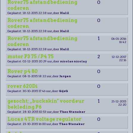
Rover75 afstandbediening
0
coderen
Geplaatst: 18-12-2015 22:38 uur, door
Halil
Rover75 afstandbediening
0
coderen
Geplaatst: 18-12-2015 22:38 uur, door
Halil
Rover75 afstandbediening
1
06-01-2016
16:42
coderen
Geplaatst: 18-12-2015 22:38 uur, door
Halil
motor P3 75 / P4 75
2
12-12-2017
22:16
Geplaatst: 02-12-2015 20:29 uur, door
nicolas nicolay
Rover p4 80
0
Geplaatst: 08-11-2015 18:22 uur, door
Jurgen
rover 620Di
0
Geplaatst: 30-10-2015 17:46 uur, door
GijsG
gezocht; ,,buckskin" voordeur
1
21-12-2015
22:20
bekleding P6
Geplaatst: 28-10-2015 10:53 uur, door
Theo Steneker
Lucas 4TR voltage regulator
0
Geplaatst: 23-10-2015 16:00 uur, door
Theo Steneker