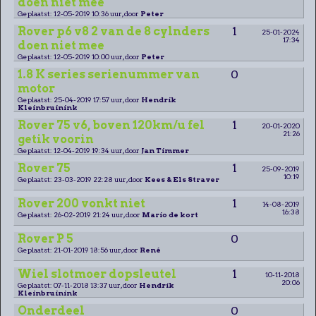
doen niet mee
Geplaatst: 12-05-2019 10:36 uur, door
Peter
Rover p6 v8 2 van de 8 cylnders
1
25-01-2024
17:34
doen niet mee
Geplaatst: 12-05-2019 10:00 uur, door
Peter
1.8 K series serienummer van
0
motor
Geplaatst: 25-04-2019 17:57 uur, door
Hendrik
Kleinbruinink
Rover 75 v6, boven 120km/u fel
1
20-01-2020
21:26
getik voorin
Geplaatst: 12-04-2019 19:34 uur, door
Jan Timmer
Rover 75
1
25-09-2019
10:19
Geplaatst: 23-03-2019 22:28 uur, door
Kees & Els Straver
Rover 200 vonkt niet
1
14-08-2019
16:38
Geplaatst: 26-02-2019 21:24 uur, door
Mario de kort
Rover P 5
0
Geplaatst: 21-01-2019 18:56 uur, door
René
Wiel slotmoer dopsleutel
1
10-11-2018
20:06
Geplaatst: 07-11-2018 13:37 uur, door
Hendrik
Kleinbruinink
Onderdeel
0