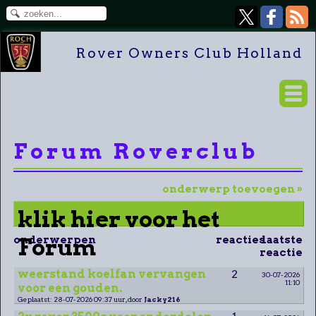
Rover Owners Club Holland
Forum Roverclub
onderwerp toevoegen »
klik hier voor het
onderwerpen
Forum
reacties
laatste
reactie
weerstand koelfan vervangen
2
30-07-2026
11:10
voor een gouden.
Geplaatst: 28-07-2026 09:37 uur, door
Jacky216