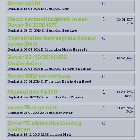
Rover 620Di
0
Geplaatst: 18-03-2016 15:30 uur, door
Cor
Hand versnellingsbak in een
1
06-01-2017
19:26
Rover P6 3500 1970
Geplaatst: 08-03-2016 21:13 uur, door
Benlaro
Toerenteller beweegt stationair
0
rover 214si
Geplaatst: 07-03-2016 19:26 uur, door
Niels Hessels
Rover P2 / 10/25 bj 1932
1
13-03-2016
15:11
Onderdelen
Geplaatst: 06-03-2016 13:20 uur, door
Timon v Lenthe
Rover BRM ter verkoop
0
Geplaatst: 29-01-2016 21:37 uur, door
Erwin den Hoed
Olievuldop P4 100
1
12-02-2016
18:23
Geplaatst: 29-01-2016 19:54 uur, door
Bert Timmer
rover 75 start niet
1
11-09-2016
19:16
Geplaatst: 26-01-2016 20:35 uur, door
Peter
Rover75 afstandbediening
0
coderen
Geplaatst: 18-12-2015 22:38 uur, door
Halil