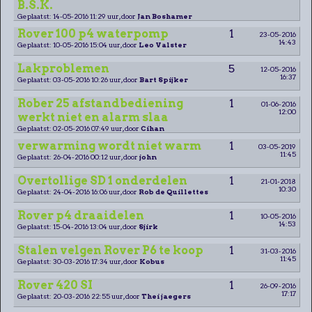
B.S.K.
Geplaatst: 14-05-2016 11:29 uur, door
Jan Boshamer
Rover 100 p4 waterpomp
1
23-05-2016
14:43
Geplaatst: 10-05-2016 15:04 uur, door
Leo Valster
Lakproblemen
5
12-05-2016
16:37
Geplaatst: 03-05-2016 10:26 uur, door
Bart Spijker
Rober 25 afstandbediening
1
01-06-2016
12:00
werkt niet en alarm slaa
Geplaatst: 02-05-2016 07:49 uur, door
Cihan
verwarming wordt niet warm
1
03-05-2019
11:45
Geplaatst: 26-04-2016 00:12 uur, door
john
Overtollige SD 1 onderdelen
1
21-01-2018
10:30
Geplaatst: 24-04-2016 16:06 uur, door
Rob de Quillettes
Rover p4 draaidelen
1
10-05-2016
14:53
Geplaatst: 15-04-2016 13:04 uur, door
Sjirk
Stalen velgen Rover P6 te koop
1
31-03-2016
11:45
Geplaatst: 30-03-2016 17:34 uur, door
Kobus
Rover 420 SI
1
26-09-2016
17:17
Geplaatst: 20-03-2016 22:55 uur, door
Thei jaegers