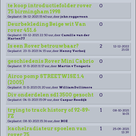
te koop introductiefolder rover
0
75 birmingham 1998
Geplaatst: 06-12-2021 15:40 uur, door
john roggeveen
Deurbekleding Beige wit Van
0
rover 451.6
Geplaatst: 03-12-2021 22:50 uur, door
Camille van der
Harten77
Is een Rover betrouwbaar?
2
12-12-2022
21:03
Geplaatst: 23-11-2021 14:15 uur, door
Henny Verheij
geschiedenis Rover Mini Cabrio
0
Geplaatst: 17-11-2021 11:17 uur, door
Martin v Tongerlo
Airco pomp STREETWISE 1.4
0
(2005)
Geplaatst: 11-11-2021 01:20 uur, door
William Dollimore
Div onderdelen sd1 3500 gezocht
0
Geplaatst: 04-11-2021 15:09 uur, door
Caspar Reedijk
trying to track history of 92-89-
1
08-10-2021
16:01
FZ
Geplaatst: 08-10-2021 15:36 uur, door
BOZ
kachelradiateur spoelen van
1
25-09-2021
13:39
rover 75