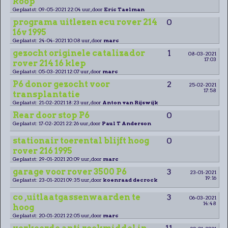
koop
Geplaatst: 09-05-2021 22:04 uur, door
Eric Taelman
programa uitlezen ecu rover 214
0
16v 1995
Geplaatst: 24-04-2021 10:08 uur, door
marc
gezocht originele catalizador
1
08-03-2021
17:03
rover 214 16 klep
Geplaatst: 05-03-2021 12:07 uur, door
marc
P6 donor gezocht voor
2
25-02-2021
17:58
transplantatie
Geplaatst: 21-02-2021 18:23 uur, door
Anton van Rijswijk
Rear door stop P6
0
Geplaatst: 17-02-2021 22:26 uur, door
Paul T Anderson
stationair toerental blijft hoog
0
rover 216 1995
Geplaatst: 29-01-2021 20:09 uur, door
marc
garage voor rover 3500 P6
3
23-01-2021
19:16
Geplaatst: 23-01-2021 09:35 uur, door
koenraad decrock
co ,uitlaatgassenwaarden te
3
06-03-2021
14:48
hoog
Geplaatst: 20-01-2021 22:05 uur, door
marc