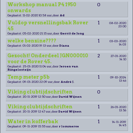
Workshop manual P4 1950
0
onwards
Geplaatst: 11-02-2020 10:58 uur, door
Ad
Vuldop versnellingsbak Rover
1
08-02-2020
23:00
45
Geplaatst: 05-02-2020 21:15 uur, door
Gerrit de Jong
welke benzine????
1
03-03-2020
14:03
Geplaatst: 01-02-2020 19:13 uur, door
Diana
Gezocht! Onderdeel JGN000010
2
27-01-2020
14:10
voor de Rover 45.
Geplaatst: 25-01-2020 11:04 uur, door
Jeroen van
Ringelesteijn
Temp meter p5b
1
09-10-2024
13:46
Geplaatst: 09-01-2020 22:09 uur, door
André J.
Viking clubtijdschriften
0
Geplaatst: 20-11-2019 12:50 uur, door
David Wijnen
Viking clubtijdschriften
1
26-01-2020
13:56
Geplaatst: 20-11-2019 12:47 uur, door
David Wijnen
Water in kofferbak
1
14-11-2019
14:45
Geplaatst: 09-11-2019 15:55 uur, door
r lommerse