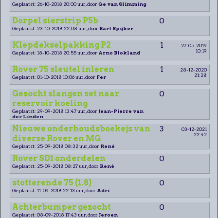
Geplaatst: 26-10-2018 20:00 uur, door
Ge van Slimming
Dorpel sierstrip P5b
0
Geplaatst: 23-10-2018 22:08 uur, door
Bart Spijker
Klepdekselpakking P2
1
27-05-2019
10:19
Geplaatst: 18-10-2018 20:55 uur, door
Arno Blokland
Rover 75 sleutel inleren
1
28-12-2020
21:28
Geplaatst: 01-10-2018 10:06 uur, door
Fer
Gezocht slangen set naar
0
reservoir koeling
Geplaatst: 29-09-2018 13:47 uur, door
Jean-Pierre van
der Linden
Nieuwe onderhoudsboekejs van
3
03-12-2021
22:42
diverse Rover en MG
Geplaatst: 25-09-2018 08:32 uur, door
René
Rover SD1 onderdelen
0
Geplaatst: 25-09-2018 08:27 uur, door
René
stotterende 75 (1.8)
0
Geplaatst: 11-09-2018 22:13 uur, door
Adri
Achterbumper gezocht
0
Geplaatst: 08-09-2018 17:43 uur, door
Jeroen