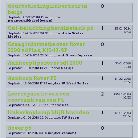
deurbekleding linkerdeur in
0
beige
Geplaatst: 07-03-2018 16:24 uur, door
pwansem@kabelfoon.nl
Ont-beluchting benzinetank p6
1
25-01-2024
17:40
Geplaatst: 17-02-2018 08:10 uur, door
Ab te Water
Mulder
Graag informatie over Rover
0
3500 vdPlas, KH-17-SP
Geplaatst: 16-02-2018 23:06 uur, door
A.G. van Ieperen
Aankooptips rover sd1 2300
1
31-01-2018
11:36
Geplaatst: 21-01-2018 10:27 uur, door
Chrisje
Aankoop Rover P5
1
14-02-2018
16:16
Geplaatst: 12-01-2018 17:38 uur, door
Wilfred Nolles
Leer reparatie van een
2
08-01-2018
10:50
voorbank van een P4
Geplaatst: 05-01-2018 21:52 uur, door
Rob
linkerkoplamp blijft branden
1
01-01-2018
22:56
Geplaatst: 01-01-2018 22:54 uur, door
JW Groen
Rover p6
0
Geplaatst: 31-12-2017 00:04 uur, door
Vincent