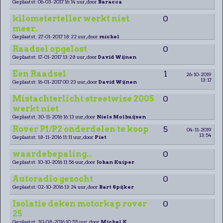
Geplaatst: 06-03-2017 16:14 uur, door
Baracca
kilometerteller werkt niet
0
meer.
Geplaatst: 27-01-2017 18:22 uur, door
michel
Raadsel opgelost
0
Geplaatst: 17-01-2017 13:28 uur, door
David Wijnen
Een Raadsel
1
26-10-2019
13:17
Geplaatst: 16-01-2017 00:23 uur, door
David Wijnen
Mistachterlicht streetwise 2005
0
werkt niet
Geplaatst: 30-11-2016 16:13 uur, door
Niels Molhuijsen
Rover P1/P2 onderdelen te koop
5
04-11-2019
13:54
Geplaatst: 18-11-2016 11:11 uur, door
Piet
waardebepaling..
0
Geplaatst: 10-10-2016 11:56 uur, door
Johan Kuiper
Autoradio gezocht
0
Geplaatst: 02-10-2016 13:24 uur, door
Bart Spijker
Isolatie deken motorkap rover
0
25
Geplaatst: 30-08-2016 10:55 uur, door
Michel K