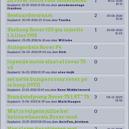
2x rover 3500s voor onderdelen
1
16-07-2026
10:31
Geplaatst: 10-07-2026 13:08 uur, door
autodemontage
franken
Bestuurdersraam
2
30-06-2026
15:51
Geplaatst: 30-05-2026 23:21 uur, door
Tanika
Verkoop Rover 100 gta injectie
1
25-05-2026
16:28
1.4 liter 1992
Geplaatst: 23-05-2026 14:26 uur, door
Willeke
Autogordels Rover P4
0
Geplaatst: 04-03-2026 09:02 uur, door
Dirk
lopende motor slaat af rover 75
0
v6
Geplaatst: 14-02-2026 10:29 uur, door
alex vuijk
set nette bumpers voor rover p6
0
te koop (1973)
Geplaatst: 13-01-2026 15:49 uur, door
Rene´Middelweerd
Brandstofpomp Rover 75 1.8T " 75
3
08-12-2025
18:06
Geplaatst: 11-08-2025 14:59 uur, door
Math Haagen
Wat is volgens jullie het
0
betrouwbaarste Rover-mod
Geplaatst: 21-07-2025 08:05 uur, door
AutoFan_Arnhem
Hoe alarm deactiveren met
2
26-12-2025