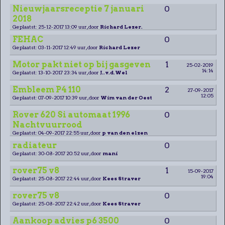
Nieuwjaarsreceptie 7 januari
0
2018
Geplaatst: 25-12-2017 13:09 uur, door
Richard Lezer.
FEHAC
0
Geplaatst: 03-11-2017 12:49 uur, door
Richard Lezer
Motor pakt niet op bij gasgeven
1
25-02-2019
14:14
Geplaatst: 13-10-2017 23:34 uur, door
J..v.d.Wel
Embleem P4 110
2
27-09-2017
12:05
Geplaatst: 07-09-2017 10:39 uur, door
Wim van der Oest
Rover 620 Si automaat 1996
0
Nachtvuurrood
Geplaatst: 04-09-2017 22:55 uur, door
p van den elzen
radiateur
0
Geplaatst: 30-08-2017 20:52 uur, door
mani
rover75 v8
1
15-09-2017
19:04
Geplaatst: 25-08-2017 22:44 uur, door
Kees Straver
rover75 v8
0
Geplaatst: 25-08-2017 22:42 uur, door
Kees Straver
Aankoop advies p6 3500
0