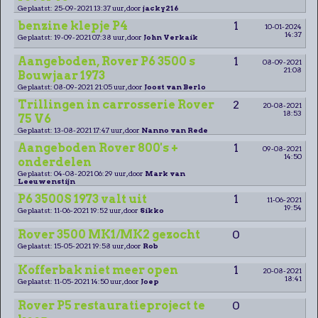
Geplaatst: 25-09-2021 13:37 uur, door
jacky216
benzine klepje P4
1
10-01-2024
14:37
Geplaatst: 19-09-2021 07:38 uur, door
John Verkaik
Aangeboden, Rover P6 3500 s
1
08-09-2021
21:08
Bouwjaar 1973
Geplaatst: 08-09-2021 21:05 uur, door
Joost van Berlo
Trillingen in carrosserie Rover
2
20-08-2021
18:53
75 V6
Geplaatst: 13-08-2021 17:47 uur, door
Nanno van Rede
Aangeboden Rover 800's +
1
09-08-2021
14:50
onderdelen
Geplaatst: 04-08-2021 06:29 uur, door
Mark van
Leeuwenstijn
P6 3500S 1973 valt uit
1
11-06-2021
19:54
Geplaatst: 11-06-2021 19:52 uur, door
Sikko
Rover 3500 MK1/MK2 gezocht
0
Geplaatst: 15-05-2021 19:58 uur, door
Rob
Kofferbak niet meer open
1
20-08-2021
18:41
Geplaatst: 11-05-2021 14:50 uur, door
Joep
Rover P5 restauratieproject te
0