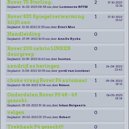
Rover 75 Sterling .
2
17-10-2023
12:36
Geplaatst: 14-02-2023 08:58 uur, door
Lommerse RFFM
Rover SD1 Spiegelverwarming
1
17-10-2022
15:47
blijft aan
Geplaatst: 13-10-2022 13:55 uur, door
Evert Mos
Handleiding
0
Geplaatst: 27-09-2022 16:01 uur, door
Ann De Rycke
Rover 200 cabrio LINKER
0
deurgreep
Geplaatst: 13-09-2022 16:42 uur, door
Joosten
aandrijf as keringen
1
24-08-2022
22:43
Geplaatst: 11-08-2022 18:05 uur, door
yordi van loenhout
choke vraag Rover P6 automaat
1
09-08-2022
18:12
Geplaatst: 06-08-2022 12:04 uur, door
Simon
Onderdelen Rover P3 48 - 49
1
06-05-2025
18:18
gezocht.
Geplaatst: 09-03-2022 19:24 uur, door
Johan Rutgeerts
velgen
0
Geplaatst: 20-02-2022 07:25 uur, door
Robert
Trekhaak P4 gezocht!!
0