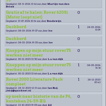
75
Geplaatst: 08-11-2024 13:46 uur, door
Martijn van den
Broek
Gratis af te halen: Rover 620Si
0
(Motor loopt niet)
Geplaatst: 17-07-2024 10:14 uur, door
Boudewijn
Dachbord
1
28-03-2024
11:09
Geplaatst: 08-03-2024 19:07 uur, door
Jos
Dachbord
0
Geplaatst: 08-03-2024 19:05 uur, door
Jos
Knoppen op mijn stuur rover75
0
werken niet meer
Geplaatst: 30-12-2023 13:50 uur, door
L a van dijk
Knoppen op mijn stuur rover75
1
08-05-2024
14:16
werken niet meer
Geplaatst: 30-12-2023 13:46 uur, door
L a van dijk
Rover 2000 Literature Pack
1
28-12-2023
20:42
compleet
Geplaatst: 28-12-2023 12:31 uur, door
Jan Buij.
j.buij@quicknet.nl
op zoek naar historie van de P6,
0
kenteken 24-59-XG
Geplaatst: 22-10-2023 19:05 uur, door
Ad