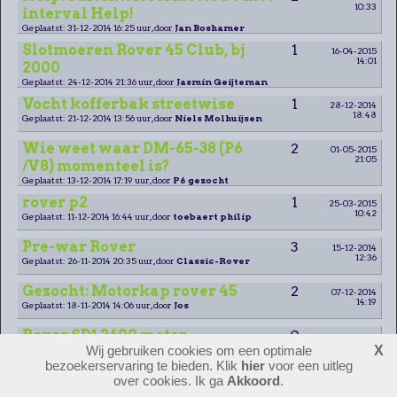
10:33
interval Help!
Geplaatst: 31-12-2014 16:25 uur, door
Jan Boshamer
Slotmoeren Rover 45 Club, bj
1
16-04-2015
14:01
2000
Geplaatst: 24-12-2014 21:36 uur, door
Jasmin Geijteman
Vocht kofferbak streetwise
1
28-12-2014
18:48
Geplaatst: 21-12-2014 13:56 uur, door
Niels Molhuijsen
Wie weet waar DM-65-38 (P6
2
01-05-2015
21:05
/V8) momenteel is?
Geplaatst: 13-12-2014 17:19 uur, door
P6 gezocht
rover p2
1
25-03-2015
10:42
Geplaatst: 11-12-2014 16:44 uur, door
toebaert philip
Pre-war Rover
3
15-12-2014
12:36
Geplaatst: 26-11-2014 20:35 uur, door
Classic-Rover
Gezocht: Motorkap rover 45
2
07-12-2014
14:19
Geplaatst: 18-11-2014 14:06 uur, door
Jos
Rover SD1 2600 motor
0
Wij gebruiken cookies om een optimale
X
Geplaatst: 26-10-2014 17:09 uur, door
René W.
bezoekerservaring te bieden. Klik
hier
voor een uitleg
Betrouwbaarheid SD1 vitesse
1
over cookies. Ik ga
Akkoord
.
26-10-2014
16:58