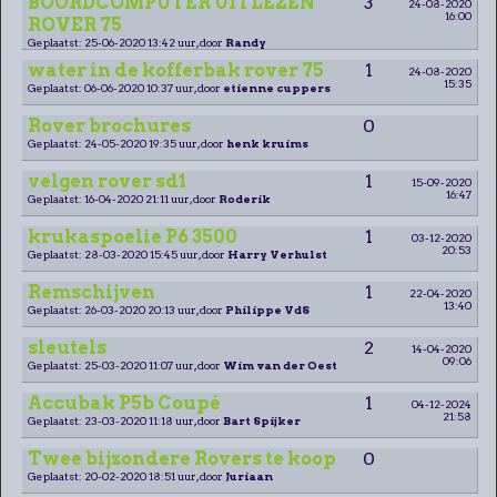
BOORDCOMPUTER UITLEZEN
3
24-08-2020
16:00
ROVER 75
Geplaatst: 25-06-2020 13:42 uur, door
Randy
water in de kofferbak rover 75
1
24-08-2020
15:35
Geplaatst: 06-06-2020 10:37 uur, door
etienne cuppers
Rover brochures
0
Geplaatst: 24-05-2020 19:35 uur, door
henk kruims
velgen rover sd1
1
15-09-2020
16:47
Geplaatst: 16-04-2020 21:11 uur, door
Roderik
krukaspoelie P6 3500
1
03-12-2020
20:53
Geplaatst: 28-03-2020 15:45 uur, door
Harry Verhulst
Remschijven
1
22-04-2020
13:40
Geplaatst: 26-03-2020 20:13 uur, door
Philippe VdS
sleutels
2
14-04-2020
09:06
Geplaatst: 25-03-2020 11:07 uur, door
Wim van der Oest
Accubak P5b Coupé
1
04-12-2024
21:58
Geplaatst: 23-03-2020 11:18 uur, door
Bart Spijker
Twee bijzondere Rovers te koop
0
Geplaatst: 20-02-2020 18:51 uur, door
Juriaan