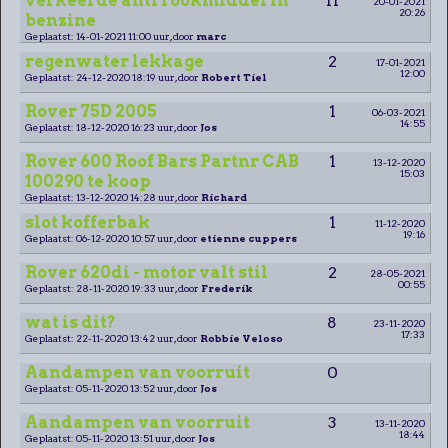
verkeerde anti rookmiddel in
11
20-01-2021
20:26
benzine
Geplaatst: 14-01-2021 11:00 uur, door
marc
regenwater lekkage
2
17-01-2021
12:00
Geplaatst: 24-12-2020 18:19 uur, door
Robert Tiel
Rover 75D 2005
1
06-03-2021
14:55
Geplaatst: 18-12-2020 16:23 uur, door
Jos
Rover 600 Roof Bars Partnr CAB
1
13-12-2020
15:03
100290 te koop
Geplaatst: 13-12-2020 14:28 uur, door
Richard
slot kofferbak
1
11-12-2020
19:16
Geplaatst: 06-12-2020 10:57 uur, door
etienne cuppers
Rover 620di - motor valt stil
2
28-05-2021
00:55
Geplaatst: 28-11-2020 19:33 uur, door
Frederik
wat is dit?
8
23-11-2020
17:33
Geplaatst: 22-11-2020 13:42 uur, door
Robbie Veloso
Aandampen van voorruit
0
Geplaatst: 05-11-2020 13:52 uur, door
Jos
Aandampen van voorruit
3
13-11-2020
18:44
Geplaatst: 05-11-2020 13:51 uur, door
Jos