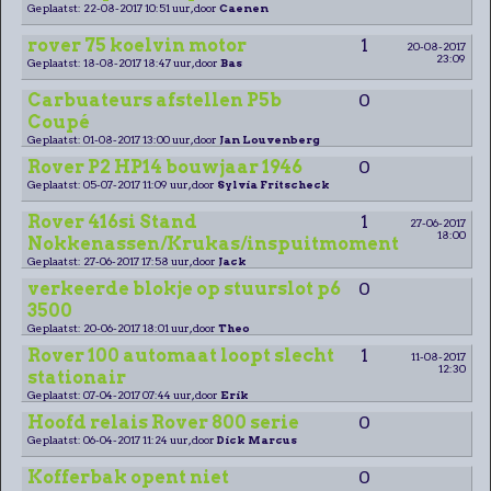
Geplaatst: 22-08-2017 10:51 uur, door
Caenen
rover 75 koelvin motor
1
20-08-2017
23:09
Geplaatst: 18-08-2017 18:47 uur, door
Bas
Carbuateurs afstellen P5b
0
Coupé
Geplaatst: 01-08-2017 13:00 uur, door
Jan Louvenberg
Rover P2 HP14 bouwjaar 1946
0
Geplaatst: 05-07-2017 11:09 uur, door
Sylvia Fritscheck
Rover 416si Stand
1
27-06-2017
18:00
Nokkenassen/Krukas/inspuitmoment
Geplaatst: 27-06-2017 17:58 uur, door
Jack
verkeerde blokje op stuurslot p6
0
3500
Geplaatst: 20-06-2017 18:01 uur, door
Theo
Rover 100 automaat loopt slecht
1
11-08-2017
12:30
stationair
Geplaatst: 07-04-2017 07:44 uur, door
Erik
Hoofd relais Rover 800 serie
0
Geplaatst: 06-04-2017 11:24 uur, door
Dick Marcus
Kofferbak opent niet
0