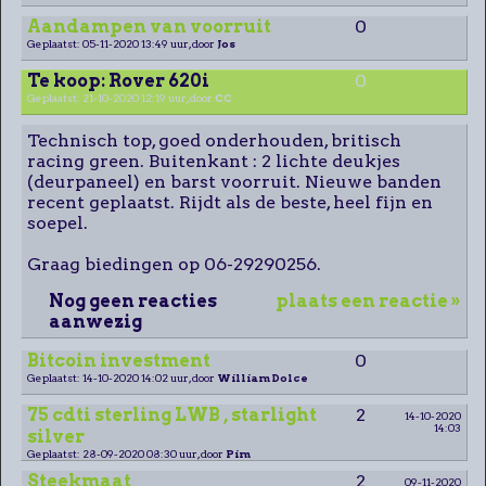
Aandampen van voorruit
0
Geplaatst: 05-11-2020 13:49 uur, door
Jos
Te koop: Rover 620i
0
Geplaatst: 21-10-2020 12:19 uur, door
CC
Technisch top, goed onderhouden, britisch
racing green. Buitenkant : 2 lichte deukjes
(deurpaneel) en barst voorruit. Nieuwe banden
recent geplaatst. Rijdt als de beste, heel fijn en
soepel.
Graag biedingen op 06-29290256.
Nog geen reacties
plaats een reactie »
aanwezig
Bitcoin investment
0
Geplaatst: 14-10-2020 14:02 uur, door
William Dolce
75 cdti sterling LWB , starlight
2
14-10-2020
14:03
silver
Geplaatst: 28-09-2020 08:30 uur, door
Pim
Steekmaat
2
09-11-2020