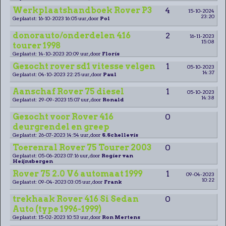
Werkplaatshandboek Rover P3
4
15-10-2024
23:20
Geplaatst: 16-10-2023 16:05 uur, door
Pol
donorauto/onderdelen 416
2
16-11-2023
15:08
tourer 1998
Geplaatst: 14-10-2023 20:09 uur, door
Floris
Gezocht rover sd1 vitesse velgen
1
05-10-2023
14:37
Geplaatst: 04-10-2023 22:25 uur, door
Paul
Aanschaf Rover 75 diesel
1
05-10-2023
14:38
Geplaatst: 29-09-2023 15:07 uur, door
Ronald
Gezocht voor Rover 416
0
deurgrendel en greep
Geplaatst: 26-07-2023 14:54 uur, door
S.Schellevis
Toerenral Rover 75 Tourer 2003
0
Geplaatst: 05-06-2023 07:16 uur, door
Rogier van
Heijnsbergen
Rover 75 2.0 V6 automaat 1999
1
09-04-2023
10:22
Geplaatst: 09-04-2023 03:05 uur, door
Frank
trekhaak Rover 416 Si Sedan
0
Auto (type 1996-1999)
Geplaatst: 15-02-2023 10:53 uur, door
Ron Mertens