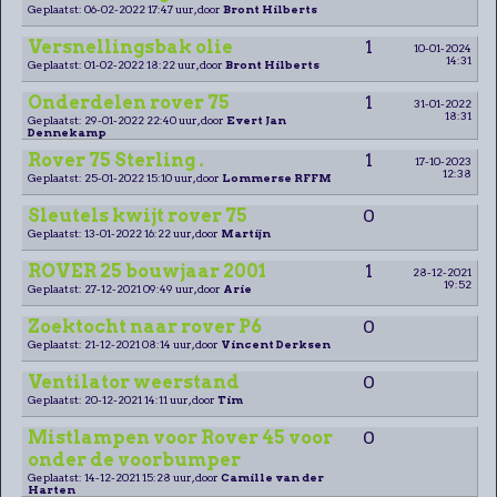
Geplaatst: 06-02-2022 17:47 uur, door
Bront Hilberts
Versnellingsbak olie
1
10-01-2024
14:31
Geplaatst: 01-02-2022 18:22 uur, door
Bront Hilberts
Onderdelen rover 75
1
31-01-2022
18:31
Geplaatst: 29-01-2022 22:40 uur, door
Evert Jan
Dennekamp
Rover 75 Sterling .
1
17-10-2023
12:38
Geplaatst: 25-01-2022 15:10 uur, door
Lommerse RFFM
Sleutels kwijt rover 75
0
Geplaatst: 13-01-2022 16:22 uur, door
Martijn
ROVER 25 bouwjaar 2001
1
28-12-2021
19:52
Geplaatst: 27-12-2021 09:49 uur, door
Arie
Zoektocht naar rover P6
0
Geplaatst: 21-12-2021 08:14 uur, door
Vincent Derksen
Ventilator weerstand
0
Geplaatst: 20-12-2021 14:11 uur, door
Tim
Mistlampen voor Rover 45 voor
0
onder de voorbumper
Geplaatst: 14-12-2021 15:28 uur, door
Camille van der
Harten