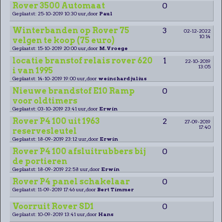
Rover 3500 Automaat
0
Geplaatst: 25-10-2019 10:30 uur, door
Paul
Winterbanden op Rover 75
3
02-12-2022
10:14
velgen te koop (75 euro)
Geplaatst: 15-10-2019 20:00 uur, door
M.Vroege
locatie branstof relais rover 620
1
22-10-2019
13:05
i van 1995
Geplaatst: 14-10-2019 19:00 uur, door
weinchard julius
Nieuwe brandstof E10 Ramp
0
voor oldtimers
Geplaatst: 03-10-2019 23:41 uur, door
Erwin
Rover P4 100 uit 1963
2
27-09-2019
17:40
reservesleutel
Geplaatst: 18-09-2019 23:12 uur, door
Erwin
Rover P4 100 afsluitrubbers bij
0
de portieren
Geplaatst: 18-09-2019 22:58 uur, door
Erwin
Rover P4 panel schakelaar
0
Geplaatst: 11-09-2019 17:46 uur, door
Bert Timmer
Voorruit Rover SD1
0
Geplaatst: 10-09-2019 13:41 uur, door
Hans