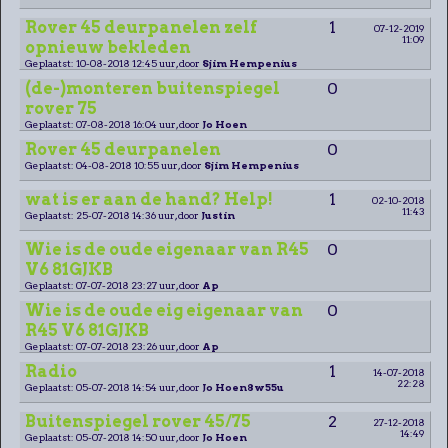
Rover 45 deurpanelen zelf
1
07-12-2019
11:09
opnieuw bekleden
Geplaatst: 10-08-2018 12:45 uur, door
Sjim Hempenius
(de-)monteren buitenspiegel
0
rover 75
Geplaatst: 07-08-2018 16:04 uur, door
Jo Hoen
Rover 45 deurpanelen
0
Geplaatst: 04-08-2018 10:55 uur, door
Sjim Hempenius
wat is er aan de hand? Help!
1
02-10-2018
11:43
Geplaatst: 25-07-2018 14:36 uur, door
Justin
Wie is de oude eigenaar van R45
0
V6 81GJKB
Geplaatst: 07-07-2018 23:27 uur, door
Ap
Wie is de oude eig eigenaar van
0
R45 V6 81GJKB
Geplaatst: 07-07-2018 23:26 uur, door
Ap
Radio
1
14-07-2018
22:28
Geplaatst: 05-07-2018 14:54 uur, door
Jo Hoen8w55u
Buitenspiegel rover 45/75
2
27-12-2018
14:49
Geplaatst: 05-07-2018 14:50 uur, door
Jo Hoen