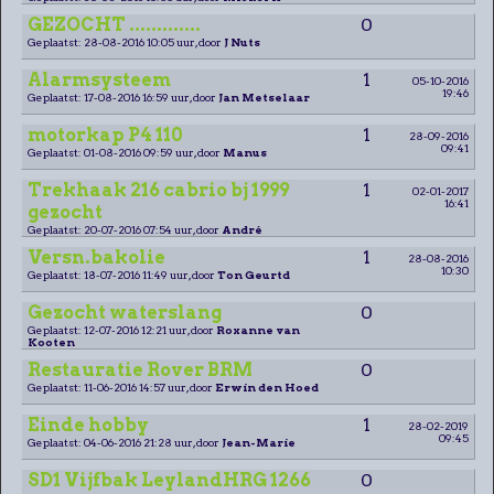
GEZOCHT .............
0
Geplaatst: 28-08-2016 10:05 uur, door
J Nuts
Alarmsysteem
1
05-10-2016
19:46
Geplaatst: 17-08-2016 16:59 uur, door
Jan Metselaar
motorkap P4 110
1
28-09-2016
09:41
Geplaatst: 01-08-2016 09:59 uur, door
Manus
Trekhaak 216 cabrio bj 1999
1
02-01-2017
16:41
gezocht
Geplaatst: 20-07-2016 07:54 uur, door
André
Versn.bakolie
1
28-08-2016
10:30
Geplaatst: 18-07-2016 11:49 uur, door
Ton Geurtd
Gezocht waterslang
0
Geplaatst: 12-07-2016 12:21 uur, door
Roxanne van
Kooten
Restauratie Rover BRM
0
Geplaatst: 11-06-2016 14:57 uur, door
Erwin den Hoed
Einde hobby
1
28-02-2019
09:45
Geplaatst: 04-06-2016 21:28 uur, door
Jean-Marie
SD1 Vijfbak LeylandHRG 1266
0