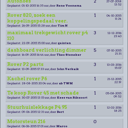
Autohoes
2
27-07-2018
13:52
Geplaatst: 01-10-2015 16:35 uur, door
Rene Veenema
Rover 820, zoek een
1
04-10-2015
11:24
koppelingspedaal veer.
Geplaatst: 26-09-2015 15:28 uur, door
Tim N
maximaal trekgewicht rover p4
3
12-12-2016
23:40
110
Geplaatst: 22-09-2015 15:00 uur, door
quinten
dashboard verlichting dimmer
5
07-10-2015
21:31
Geplaatst: 16-09-2015 16:44 uur, door
Theo Steneker
Rover P2 parts
3
13-03-2016
15:07
Geplaatst: 13-09-2015 17:33 uur, door
John Verkaik
Kachel rover P6
1
21-12-2015
22:19
Geplaatst: 28-08-2015 20:04 uur, door
ab TWM
Te koop Rover 45 met schade
1
05-08-2015
09:52
Geplaatst: 30-07-2015 13:15 uur, door
Kees van Rikxoort
Stuurhuislekkage P4 95
1
12-02-2016
18:25
Geplaatst: 09-06-2015 12:31 uur, door
Bert
Motorsteun 216
0
Geplaatst: 06-06-2015 17:01 uur, door
Marco