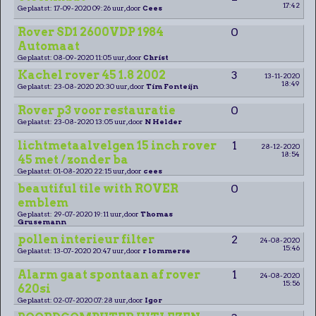
17:42
Geplaatst: 17-09-2020 09:26 uur, door
Cees
Rover SD1 2600VDP 1984
0
Automaat
Geplaatst: 08-09-2020 11:05 uur, door
Christ
Kachel rover 45 1.8 2002
3
13-11-2020
18:49
Geplaatst: 23-08-2020 20:30 uur, door
Tim Fonteijn
Rover p3 voor restauratie
0
Geplaatst: 23-08-2020 13:05 uur, door
N Helder
lichtmetaalvelgen 15 inch rover
1
28-12-2020
18:54
45 met / zonder ba
Geplaatst: 01-08-2020 22:15 uur, door
cees
beautiful tile with ROVER
0
emblem
Geplaatst: 29-07-2020 19:11 uur, door
Thomas
Grusemann
pollen interieur filter
2
24-08-2020
15:46
Geplaatst: 13-07-2020 20:47 uur, door
r lommerse
Alarm gaat spontaan af rover
1
24-08-2020
15:56
620si
Geplaatst: 02-07-2020 07:28 uur, door
Igor