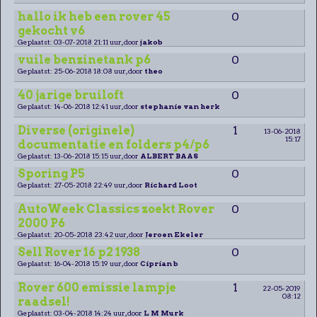
hallo ik heb een rover 45
0
gekocht v6
Geplaatst: 03-07-2018 21:11 uur, door
jakob
vuile benzinetank p6
0
Geplaatst: 25-06-2018 18:08 uur, door
theo
40 jarige bruiloft
0
Geplaatst: 14-06-2018 12:41 uur, door
stephanie van herk
Diverse (originele)
1
13-06-2018
15:17
documentatie en folders p4/p6
Geplaatst: 13-06-2018 15:15 uur, door
ALBERT BAAS
Sporing P5
0
Geplaatst: 27-05-2018 22:49 uur, door
Richard Loot
AutoWeek Classics zoekt Rover
0
2000 P6
Geplaatst: 20-05-2018 23:42 uur, door
Jeroen Ekeler
Sell Rover 16 p2 1938
0
Geplaatst: 16-04-2018 15:19 uur, door
Ciprian b
Rover 600 emissie lampje
1
22-05-2019
08:12
raadsel!
Geplaatst: 03-04-2018 14:24 uur, door
L M Murk