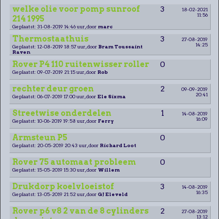
welke olie voor pomp sunroof
3
18-02-2021
11:56
214 1995
Geplaatst: 31-08-2019 14:46 uur, door
marc
Thermostaathuis
3
27-08-2019
14:25
Geplaatst: 12-08-2019 18:57 uur, door
Bram Toussaint
Raven
Rover P4 110 ruitenwisser roller
0
Geplaatst: 09-07-2019 21:15 uur, door
Rob
rechter deur groen
2
09-09-2019
20:41
Geplaatst: 06-07-2019 17:00 uur, door
Ele Sixma
Streetwise onderdelen
1
14-08-2019
16:09
Geplaatst: 10-06-2019 19:58 uur, door
Ferry
Armsteun P5
0
Geplaatst: 20-05-2019 20:43 uur, door
Richard Loot
Rover 75 automaat probleem
0
Geplaatst: 15-05-2019 15:30 uur, door
Willem
Drukdorp koelvloeistof
3
14-08-2019
16:35
Geplaatst: 13-05-2019 21:52 uur, door
GJ Eleveld
Rover p6 v8 2 van de 8 cylinders
2
27-08-2019
13:12