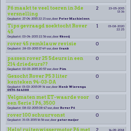
P6 maakt te veel toeren in 3de
2
23-05-2015
13:36
versnelling
Geplaatst: 27-04-2015 22:21 uur, door
Peter Machielsen
Tips gevraagd zoektocht Rover
1
01-08-2020
22:25
45
Geplaatst: 03-04-2015 22:56 uur, door
Skooij
rover 45 remklauw revisie
0
Geplaatst: 28-03-2015 17:49 uur, door
frank
passen rover 25 5deurs in een
0
214 driedeurs??
Geplaatst: 02-03-2015 20:57 uur, door
Pim
Gezocht Rover P5 3 liter
0
kenteken 94-03-DA
Geplaatst: 01-03-2015 09:14 uur, door
Henk Wierenga
0570-564088
Velgmaten met ET-waarde voor
0
een Serie I P6, 3500
Geplaatst: 08-02-2015 08:47 uur, door
Rover P6
rover 100 schuurvonst
0
Geplaatst: 31-01-2015 16:56 uur, door
peter meijer
Help! ruitenwissermotor P6 met
2
14-09-2018