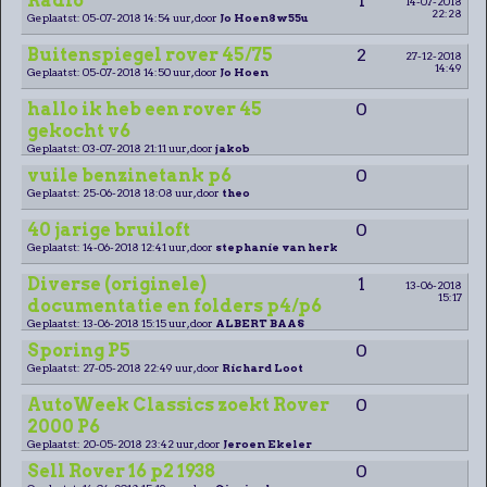
Radio
1
14-07-2018
22:28
Geplaatst: 05-07-2018 14:54 uur, door
Jo Hoen8w55u
Buitenspiegel rover 45/75
2
27-12-2018
14:49
Geplaatst: 05-07-2018 14:50 uur, door
Jo Hoen
hallo ik heb een rover 45
0
gekocht v6
Geplaatst: 03-07-2018 21:11 uur, door
jakob
vuile benzinetank p6
0
Geplaatst: 25-06-2018 18:08 uur, door
theo
40 jarige bruiloft
0
Geplaatst: 14-06-2018 12:41 uur, door
stephanie van herk
Diverse (originele)
1
13-06-2018
15:17
documentatie en folders p4/p6
Geplaatst: 13-06-2018 15:15 uur, door
ALBERT BAAS
Sporing P5
0
Geplaatst: 27-05-2018 22:49 uur, door
Richard Loot
AutoWeek Classics zoekt Rover
0
2000 P6
Geplaatst: 20-05-2018 23:42 uur, door
Jeroen Ekeler
Sell Rover 16 p2 1938
0