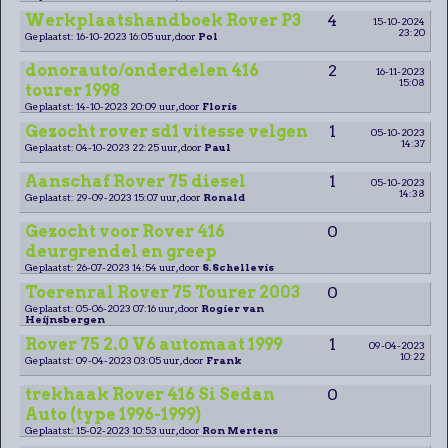
Werkplaatshandboek Rover P3
4
15-10-2024
23:20
Geplaatst: 16-10-2023 16:05 uur, door
Pol
donorauto/onderdelen 416
2
16-11-2023
15:08
tourer 1998
Geplaatst: 14-10-2023 20:09 uur, door
Floris
Gezocht rover sd1 vitesse velgen
1
05-10-2023
14:37
Geplaatst: 04-10-2023 22:25 uur, door
Paul
Aanschaf Rover 75 diesel
1
05-10-2023
14:38
Geplaatst: 29-09-2023 15:07 uur, door
Ronald
Gezocht voor Rover 416
0
deurgrendel en greep
Geplaatst: 26-07-2023 14:54 uur, door
S.Schellevis
Toerenral Rover 75 Tourer 2003
0
Geplaatst: 05-06-2023 07:16 uur, door
Rogier van
Heijnsbergen
Rover 75 2.0 V6 automaat 1999
1
09-04-2023
10:22
Geplaatst: 09-04-2023 03:05 uur, door
Frank
trekhaak Rover 416 Si Sedan
0
Auto (type 1996-1999)
Geplaatst: 15-02-2023 10:53 uur, door
Ron Mertens