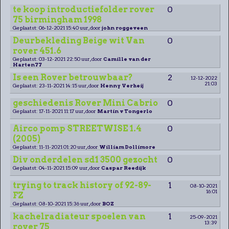
te koop introductiefolder rover
0
75 birmingham 1998
Geplaatst: 06-12-2021 15:40 uur, door
john roggeveen
Deurbekleding Beige wit Van
0
rover 451.6
Geplaatst: 03-12-2021 22:50 uur, door
Camille van der
Harten77
Is een Rover betrouwbaar?
2
12-12-2022
21:03
Geplaatst: 23-11-2021 14:15 uur, door
Henny Verheij
geschiedenis Rover Mini Cabrio
0
Geplaatst: 17-11-2021 11:17 uur, door
Martin v Tongerlo
Airco pomp STREETWISE 1.4
0
(2005)
Geplaatst: 11-11-2021 01:20 uur, door
William Dollimore
Div onderdelen sd1 3500 gezocht
0
Geplaatst: 04-11-2021 15:09 uur, door
Caspar Reedijk
trying to track history of 92-89-
1
08-10-2021
16:01
FZ
Geplaatst: 08-10-2021 15:36 uur, door
BOZ
kachelradiateur spoelen van
1
25-09-2021
13:39
rover 75