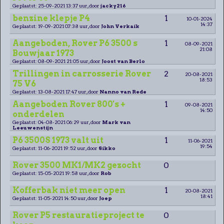
Geplaatst: 25-09-2021 13:37 uur, door
jacky216
benzine klepje P4
1
10-01-2024
14:37
Geplaatst: 19-09-2021 07:38 uur, door
John Verkaik
Aangeboden, Rover P6 3500 s
1
08-09-2021
21:08
Bouwjaar 1973
Geplaatst: 08-09-2021 21:05 uur, door
Joost van Berlo
Trillingen in carrosserie Rover
2
20-08-2021
18:53
75 V6
Geplaatst: 13-08-2021 17:47 uur, door
Nanno van Rede
Aangeboden Rover 800's +
1
09-08-2021
14:50
onderdelen
Geplaatst: 04-08-2021 06:29 uur, door
Mark van
Leeuwenstijn
P6 3500S 1973 valt uit
1
11-06-2021
19:54
Geplaatst: 11-06-2021 19:52 uur, door
Sikko
Rover 3500 MK1/MK2 gezocht
0
Geplaatst: 15-05-2021 19:58 uur, door
Rob
Kofferbak niet meer open
1
20-08-2021
18:41
Geplaatst: 11-05-2021 14:50 uur, door
Joep
Rover P5 restauratieproject te
0