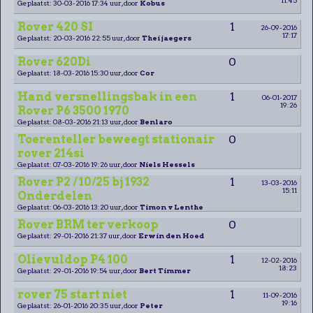
Geplaatst: 30-03-2016 17:34 uur, door
Kobus
Rover 420 SI
1
26-09-2016
17:17
Geplaatst: 20-03-2016 22:55 uur, door
Thei jaegers
Rover 620Di
0
Geplaatst: 18-03-2016 15:30 uur, door
Cor
Hand versnellingsbak in een
1
06-01-2017
19:26
Rover P6 3500 1970
Geplaatst: 08-03-2016 21:13 uur, door
Benlaro
Toerenteller beweegt stationair
0
rover 214si
Geplaatst: 07-03-2016 19:26 uur, door
Niels Hessels
Rover P2 / 10/25 bj 1932
1
13-03-2016
15:11
Onderdelen
Geplaatst: 06-03-2016 13:20 uur, door
Timon v Lenthe
Rover BRM ter verkoop
0
Geplaatst: 29-01-2016 21:37 uur, door
Erwin den Hoed
Olievuldop P4 100
1
12-02-2016
18:23
Geplaatst: 29-01-2016 19:54 uur, door
Bert Timmer
rover 75 start niet
1
11-09-2016
19:16
Geplaatst: 26-01-2016 20:35 uur, door
Peter