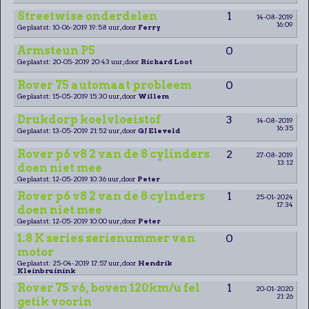
Streetwise onderdelen
1
14-08-2019
16:09
Geplaatst: 10-06-2019 19:58 uur, door
Ferry
Armsteun P5
0
Geplaatst: 20-05-2019 20:43 uur, door
Richard Loot
Rover 75 automaat probleem
0
Geplaatst: 15-05-2019 15:30 uur, door
Willem
Drukdorp koelvloeistof
3
14-08-2019
16:35
Geplaatst: 13-05-2019 21:52 uur, door
GJ Eleveld
Rover p6 v8 2 van de 8 cylinders
2
27-08-2019
13:12
doen niet mee
Geplaatst: 12-05-2019 10:36 uur, door
Peter
Rover p6 v8 2 van de 8 cylnders
1
25-01-2024
17:34
doen niet mee
Geplaatst: 12-05-2019 10:00 uur, door
Peter
1.8 K series serienummer van
0
motor
Geplaatst: 25-04-2019 17:57 uur, door
Hendrik
Kleinbruinink
Rover 75 v6, boven 120km/u fel
1
20-01-2020
21:26
getik voorin