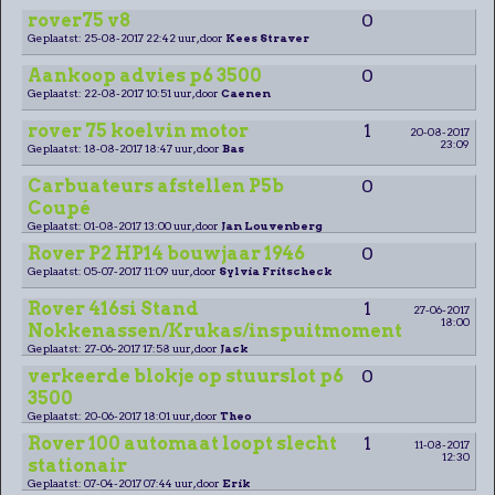
rover75 v8
0
Geplaatst: 25-08-2017 22:42 uur, door
Kees Straver
Aankoop advies p6 3500
0
Geplaatst: 22-08-2017 10:51 uur, door
Caenen
rover 75 koelvin motor
1
20-08-2017
23:09
Geplaatst: 18-08-2017 18:47 uur, door
Bas
Carbuateurs afstellen P5b
0
Coupé
Geplaatst: 01-08-2017 13:00 uur, door
Jan Louvenberg
Rover P2 HP14 bouwjaar 1946
0
Geplaatst: 05-07-2017 11:09 uur, door
Sylvia Fritscheck
Rover 416si Stand
1
27-06-2017
18:00
Nokkenassen/Krukas/inspuitmoment
Geplaatst: 27-06-2017 17:58 uur, door
Jack
verkeerde blokje op stuurslot p6
0
3500
Geplaatst: 20-06-2017 18:01 uur, door
Theo
Rover 100 automaat loopt slecht
1
11-08-2017
12:30
stationair
Geplaatst: 07-04-2017 07:44 uur, door
Erik