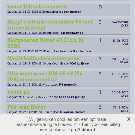
rover 100 schuurvonst
0
Geplaatst: 31-01-2015 16:56 uur, door
peter meijer
Help! ruitenwissermotor P6 met
2
14-09-2018
10:33
interval Help!
Geplaatst: 31-12-2014 16:25 uur, door
Jan Boshamer
Slotmoeren Rover 45 Club, bj
1
16-04-2015
14:01
2000
Geplaatst: 24-12-2014 21:36 uur, door
Jasmin Geijteman
Vocht kofferbak streetwise
1
28-12-2014
18:48
Geplaatst: 21-12-2014 13:56 uur, door
Niels Molhuijsen
Wie weet waar DM-65-38 (P6
2
01-05-2015
21:05
/V8) momenteel is?
Geplaatst: 13-12-2014 17:19 uur, door
P6 gezocht
rover p2
1
25-03-2015
10:42
Geplaatst: 11-12-2014 16:44 uur, door
toebaert philip
Pre-war Rover
3
15-12-2014
12:36
Geplaatst: 26-11-2014 20:35 uur, door
Classic-Rover
Wij gebruiken cookies om een optimale
X
Gezocht: Motorkap rover 45
2
07-12-2014
bezoekerservaring te bieden. Klik
hier
voor een uitleg
14:19
Geplaatst: 18-11-2014 14:06 uur, door
Jos
over cookies. Ik ga
Akkoord
.