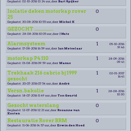
Geplaatst: 02-10-2016 13:24 uur, door
Bart Spijker
Isolatie deken motorkap rover
0
25
Geplaatst: 30-08-2016 10:55 uur, door
Michel K
GEZOCHT .............
0
Geplaatst: 28-08-2016 10:05 uur, door
J Nuts
Alarmsysteem
1
05-10-2016
19:46
Geplaatst: 17-08-2016 16:59 uur, door
Jan Metselaar
motorkap P4 110
1
28-09-2016
09:41
Geplaatst: 01-08-2016 09:59 uur, door
Manus
Trekhaak 216 cabrio bj 1999
1
02-01-2017
16:41
gezocht
Geplaatst: 20-07-2016 07:54 uur, door
André
Versn.bakolie
1
28-08-2016
10:30
Geplaatst: 18-07-2016 11:49 uur, door
Ton Geurtd
Gezocht waterslang
0
Geplaatst: 12-07-2016 12:21 uur, door
Roxanne van
Kooten
Restauratie Rover BRM
0
Geplaatst: 11-06-2016 14:57 uur, door
Erwin den Hoed