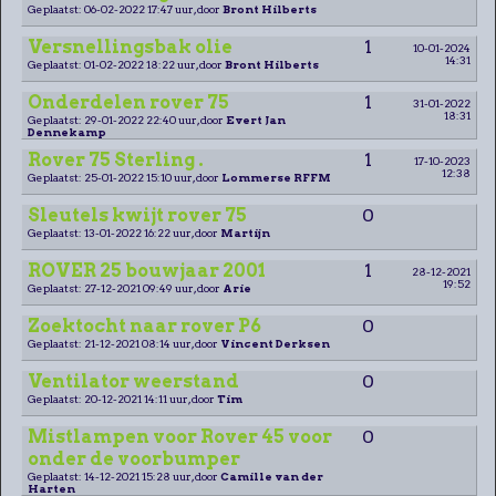
Geplaatst: 06-02-2022 17:47 uur, door
Bront Hilberts
Versnellingsbak olie
1
10-01-2024
14:31
Geplaatst: 01-02-2022 18:22 uur, door
Bront Hilberts
Onderdelen rover 75
1
31-01-2022
18:31
Geplaatst: 29-01-2022 22:40 uur, door
Evert Jan
Dennekamp
Rover 75 Sterling .
1
17-10-2023
12:38
Geplaatst: 25-01-2022 15:10 uur, door
Lommerse RFFM
Sleutels kwijt rover 75
0
Geplaatst: 13-01-2022 16:22 uur, door
Martijn
ROVER 25 bouwjaar 2001
1
28-12-2021
19:52
Geplaatst: 27-12-2021 09:49 uur, door
Arie
Zoektocht naar rover P6
0
Geplaatst: 21-12-2021 08:14 uur, door
Vincent Derksen
Ventilator weerstand
0
Geplaatst: 20-12-2021 14:11 uur, door
Tim
Mistlampen voor Rover 45 voor
0
onder de voorbumper
Geplaatst: 14-12-2021 15:28 uur, door
Camille van der
Harten