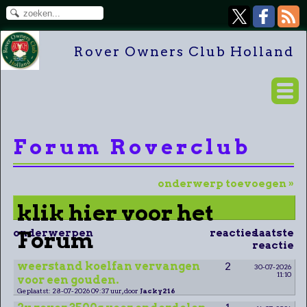
Rover Owners Club Holland
Forum Roverclub
onderwerp toevoegen »
klik hier voor het
onderwerpen
Forum
reacties
laatste
reactie
weerstand koelfan vervangen
2
30-07-2026
11:10
voor een gouden.
Geplaatst: 28-07-2026 09:37 uur, door
Jacky216