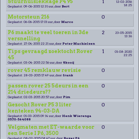
Stuurhuislekkage P4 95
1
12-02-2016
18:25
Geplaatst: 09-06-2015 12:31 uur, door
Bert
Motorsteun 216
0
Geplaatst: 06-06-2015 17:01 uur, door
Marco
P6 maakt te veel toeren in 3de
2
23-05-2015
13:36
versnelling
Geplaatst: 27-04-2015 22:21 uur, door
Peter Machielsen
Tips gevraagd zoektocht Rover
1
01-08-2020
22:25
45
Geplaatst: 03-04-2015 22:56 uur, door
Skooij
rover 45 remklauw revisie
0
Geplaatst: 28-03-2015 17:49 uur, door
frank
passen rover 25 5deurs in een
0
214 driedeurs??
Geplaatst: 02-03-2015 20:57 uur, door
Pim
Gezocht Rover P5 3 liter
0
kenteken 94-03-DA
Geplaatst: 01-03-2015 09:14 uur, door
Henk Wierenga
0570-564088
Velgmaten met ET-waarde voor
0
een Serie I P6, 3500
Geplaatst: 08-02-2015 08:47 uur, door
Rover P6