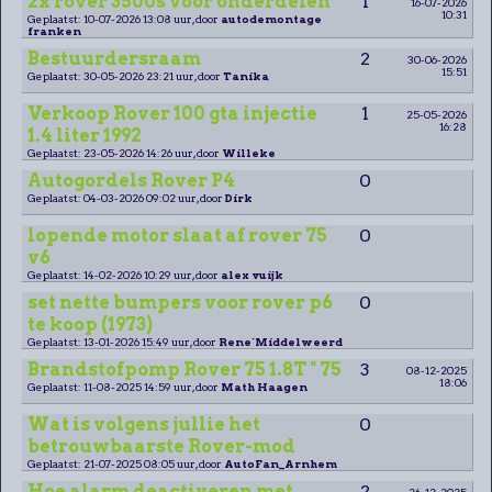
2x rover 3500s voor onderdelen
1
16-07-2026
10:31
Geplaatst: 10-07-2026 13:08 uur, door
autodemontage
franken
Bestuurdersraam
2
30-06-2026
15:51
Geplaatst: 30-05-2026 23:21 uur, door
Tanika
Verkoop Rover 100 gta injectie
1
25-05-2026
16:28
1.4 liter 1992
Geplaatst: 23-05-2026 14:26 uur, door
Willeke
Autogordels Rover P4
0
Geplaatst: 04-03-2026 09:02 uur, door
Dirk
lopende motor slaat af rover 75
0
v6
Geplaatst: 14-02-2026 10:29 uur, door
alex vuijk
set nette bumpers voor rover p6
0
te koop (1973)
Geplaatst: 13-01-2026 15:49 uur, door
Rene´Middelweerd
Brandstofpomp Rover 75 1.8T " 75
3
08-12-2025
18:06
Geplaatst: 11-08-2025 14:59 uur, door
Math Haagen
Wat is volgens jullie het
0
betrouwbaarste Rover-mod
Geplaatst: 21-07-2025 08:05 uur, door
AutoFan_Arnhem
Hoe alarm deactiveren met
2
26-12-2025