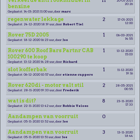
verkeerde anti rookmiddel in
11
20-01-2021
20:26
benzine
Geplaatst: 14-01-2021 11:00 uur, door
marc
regenwater lekkage
2
17-01-2021
12:00
Geplaatst: 24-12-2020 18:19 uur, door
Robert Tiel
Rover 75D 2005
1
06-03-2021
14:55
Geplaatst: 18-12-2020 16:23 uur, door
Jos
Rover 600 Roof Bars Partnr CAB
1
13-12-2020
15:03
100290 te koop
Geplaatst: 13-12-2020 14:28 uur, door
Richard
slot kofferbak
1
11-12-2020
19:16
Geplaatst: 06-12-2020 10:57 uur, door
etienne cuppers
Rover 620di - motor valt stil
2
28-05-2021
00:55
Geplaatst: 28-11-2020 19:33 uur, door
Frederik
wat is dit?
8
23-11-2020
17:33
Geplaatst: 22-11-2020 13:42 uur, door
Robbie Veloso
Aandampen van voorruit
0
Geplaatst: 05-11-2020 13:52 uur, door
Jos
Aandampen van voorruit
3
13-11-2020
18:44
Geplaatst: 05-11-2020 13:51 uur, door
Jos