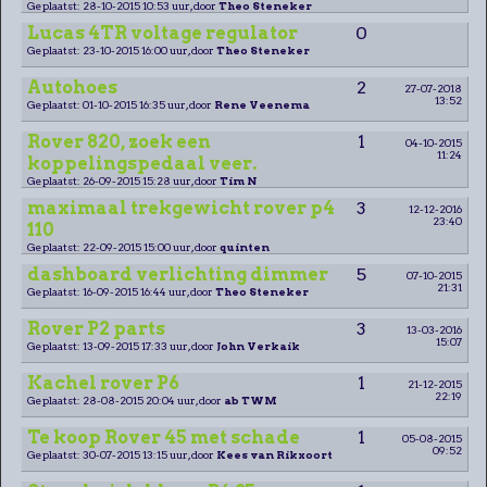
Geplaatst: 28-10-2015 10:53 uur, door
Theo Steneker
Lucas 4TR voltage regulator
0
Geplaatst: 23-10-2015 16:00 uur, door
Theo Steneker
Autohoes
2
27-07-2018
13:52
Geplaatst: 01-10-2015 16:35 uur, door
Rene Veenema
Rover 820, zoek een
1
04-10-2015
11:24
koppelingspedaal veer.
Geplaatst: 26-09-2015 15:28 uur, door
Tim N
maximaal trekgewicht rover p4
3
12-12-2016
23:40
110
Geplaatst: 22-09-2015 15:00 uur, door
quinten
dashboard verlichting dimmer
5
07-10-2015
21:31
Geplaatst: 16-09-2015 16:44 uur, door
Theo Steneker
Rover P2 parts
3
13-03-2016
15:07
Geplaatst: 13-09-2015 17:33 uur, door
John Verkaik
Kachel rover P6
1
21-12-2015
22:19
Geplaatst: 28-08-2015 20:04 uur, door
ab TWM
Te koop Rover 45 met schade
1
05-08-2015
09:52
Geplaatst: 30-07-2015 13:15 uur, door
Kees van Rikxoort