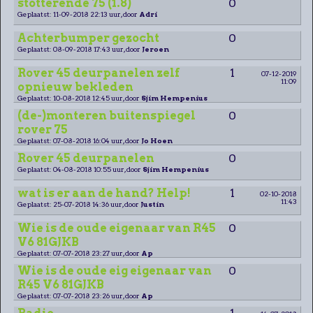
stotterende 75 (1.8)
0
Geplaatst: 11-09-2018 22:13 uur, door
Adri
Achterbumper gezocht
0
Geplaatst: 08-09-2018 17:43 uur, door
Jeroen
Rover 45 deurpanelen zelf
1
07-12-2019
11:09
opnieuw bekleden
Geplaatst: 10-08-2018 12:45 uur, door
Sjim Hempenius
(de-)monteren buitenspiegel
0
rover 75
Geplaatst: 07-08-2018 16:04 uur, door
Jo Hoen
Rover 45 deurpanelen
0
Geplaatst: 04-08-2018 10:55 uur, door
Sjim Hempenius
wat is er aan de hand? Help!
1
02-10-2018
11:43
Geplaatst: 25-07-2018 14:36 uur, door
Justin
Wie is de oude eigenaar van R45
0
V6 81GJKB
Geplaatst: 07-07-2018 23:27 uur, door
Ap
Wie is de oude eig eigenaar van
0
R45 V6 81GJKB
Geplaatst: 07-07-2018 23:26 uur, door
Ap