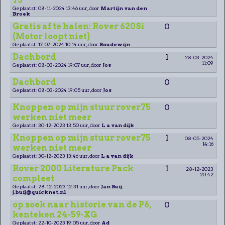
75
Geplaatst: 08-11-2024 13:46 uur, door
Martijn van den
Broek
Gratis af te halen: Rover 620Si
0
(Motor loopt niet)
Geplaatst: 17-07-2024 10:14 uur, door
Boudewijn
Dachbord
1
28-03-2024
11:09
Geplaatst: 08-03-2024 19:07 uur, door
Jos
Dachbord
0
Geplaatst: 08-03-2024 19:05 uur, door
Jos
Knoppen op mijn stuur rover75
0
werken niet meer
Geplaatst: 30-12-2023 13:50 uur, door
L a van dijk
Knoppen op mijn stuur rover75
1
08-05-2024
14:16
werken niet meer
Geplaatst: 30-12-2023 13:46 uur, door
L a van dijk
Rover 2000 Literature Pack
1
28-12-2023
20:42
compleet
Geplaatst: 28-12-2023 12:31 uur, door
Jan Buij.
j.buij@quicknet.nl
op zoek naar historie van de P6,
0
kenteken 24-59-XG
Geplaatst: 22-10-2023 19:05 uur, door
Ad