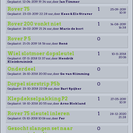
Geplaatst: 12-04-2019 19:34 uur, door
Jan Timmer
Rover 75
1
25-09-2019
10:19
Geplaatst: 23-03-2019 22:28 uur, door
Kees & Els Straver
Rover 200 vonkt niet
1
14-08-2019
16:38
Geplaatst: 26-02-2019 21:24 uur, door
Mario de kort
Rover P 5
0
Geplaatst: 21-01-2019 18:56 uur, door
René
Wiel slotmoer dopsleutel
1
10-11-2018
20:06
Geplaatst: 07-11-2018 13:37 uur, door
Hendrik
Kleinbruinink
Onderdeel
0
Geplaatst: 26-10-2018 20:00 uur, door
Ge van Slimming
Dorpel sierstrip P5b
0
Geplaatst: 23-10-2018 22:08 uur, door
Bart Spijker
Klepdekselpakking P2
1
27-05-2019
10:19
Geplaatst: 18-10-2018 20:55 uur, door
Arno Blokland
Rover 75 sleutel inleren
1
28-12-2020
21:28
Geplaatst: 01-10-2018 10:06 uur, door
Fer
Gezocht slangen set naar
0