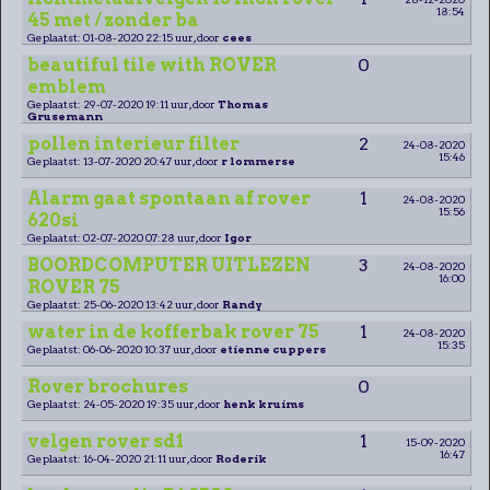
18:54
45 met / zonder ba
Geplaatst: 01-08-2020 22:15 uur, door
cees
beautiful tile with ROVER
0
emblem
Geplaatst: 29-07-2020 19:11 uur, door
Thomas
Grusemann
pollen interieur filter
2
24-08-2020
15:46
Geplaatst: 13-07-2020 20:47 uur, door
r lommerse
Alarm gaat spontaan af rover
1
24-08-2020
15:56
620si
Geplaatst: 02-07-2020 07:28 uur, door
Igor
BOORDCOMPUTER UITLEZEN
3
24-08-2020
16:00
ROVER 75
Geplaatst: 25-06-2020 13:42 uur, door
Randy
water in de kofferbak rover 75
1
24-08-2020
15:35
Geplaatst: 06-06-2020 10:37 uur, door
etienne cuppers
Rover brochures
0
Geplaatst: 24-05-2020 19:35 uur, door
henk kruims
velgen rover sd1
1
15-09-2020
16:47
Geplaatst: 16-04-2020 21:11 uur, door
Roderik