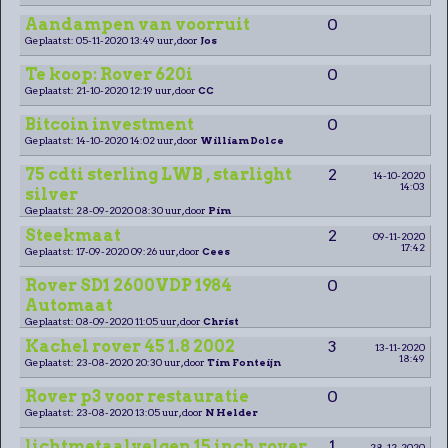
Aandampen van voorruit
0
Geplaatst: 05-11-2020 13:49 uur, door
Jos
Te koop: Rover 620i
0
Geplaatst: 21-10-2020 12:19 uur, door
CC
Bitcoin investment
0
Geplaatst: 14-10-2020 14:02 uur, door
William Dolce
75 cdti sterling LWB , starlight
2
14-10-2020
14:03
silver
Geplaatst: 28-09-2020 08:30 uur, door
Pim
Steekmaat
2
09-11-2020
17:42
Geplaatst: 17-09-2020 09:26 uur, door
Cees
Rover SD1 2600VDP 1984
0
Automaat
Geplaatst: 08-09-2020 11:05 uur, door
Christ
Kachel rover 45 1.8 2002
3
13-11-2020
18:49
Geplaatst: 23-08-2020 20:30 uur, door
Tim Fonteijn
Rover p3 voor restauratie
0
Geplaatst: 23-08-2020 13:05 uur, door
N Helder
lichtmetaalvelgen 15 inch rover
1
28-12-2020