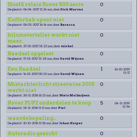
Hoofd relais Rover 800 serie
0
Geplaatst: 06-04-2017 11:24 uur, door
Dick Marcus
Kofferbak opent niet
0
Geplaatst: 06-03-2017 16:14 uur, door
Baracca
kilometerteller werkt niet
0
meer.
Geplaatst: 27-01-2017 18:22 uur, door
michel
Raadsel opgelost
0
Geplaatst: 17-01-2017 13:28 uur, door
David Wijnen
Een Raadsel
1
26-10-2019
13:17
Geplaatst: 16-01-2017 00:23 uur, door
David Wijnen
Mistachterlicht streetwise 2005
0
werkt niet
Geplaatst: 30-11-2016 16:13 uur, door
Niels Molhuijsen
Rover P1/P2 onderdelen te koop
5
04-11-2019
13:54
Geplaatst: 18-11-2016 11:11 uur, door
Piet
waardebepaling..
0
Geplaatst: 10-10-2016 11:56 uur, door
Johan Kuiper
Autoradio gezocht
0