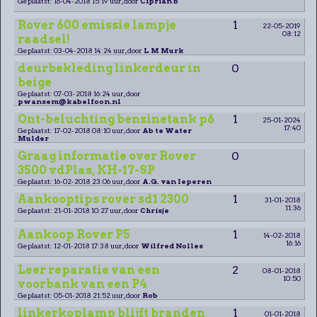
Geplaatst: 16-04-2018 15:19 uur, door
Ciprian b
Rover 600 emissie lampje
1
22-05-2019
08:12
raadsel!
Geplaatst: 03-04-2018 14:24 uur, door
L M Murk
deurbekleding linkerdeur in
0
beige
Geplaatst: 07-03-2018 16:24 uur, door
pwansem@kabelfoon.nl
Ont-beluchting benzinetank p6
1
25-01-2024
17:40
Geplaatst: 17-02-2018 08:10 uur, door
Ab te Water
Mulder
Graag informatie over Rover
0
3500 vdPlas, KH-17-SP
Geplaatst: 16-02-2018 23:06 uur, door
A.G. van Ieperen
Aankooptips rover sd1 2300
1
31-01-2018
11:36
Geplaatst: 21-01-2018 10:27 uur, door
Chrisje
Aankoop Rover P5
1
14-02-2018
16:16
Geplaatst: 12-01-2018 17:38 uur, door
Wilfred Nolles
Leer reparatie van een
2
08-01-2018
10:50
voorbank van een P4
Geplaatst: 05-01-2018 21:52 uur, door
Rob
linkerkoplamp blijft branden
1
01-01-2018