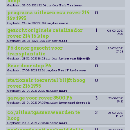
koop
Geplaatst: 09-05-2021 22:04 uur, door
Eric Taelman
programa uitlezen ecu rover 214
0
16v 1995
Geplaatst: 24-04-2021 10:08 uur, door
marc
gezocht originele catalizador
1
08-03-2021
17:03
rover 214 16 klep
Geplaatst: 05-03-2021 12:07 uur, door
marc
P6 donor gezocht voor
2
25-02-2021
17:58
transplantatie
Geplaatst: 21-02-2021 18:23 uur, door
Anton van Rijswijk
Rear door stop P6
0
Geplaatst: 17-02-2021 22:26 uur, door
Paul T Anderson
stationair toerental blijft hoog
0
rover 216 1995
Geplaatst: 29-01-2021 20:09 uur, door
marc
garage voor rover 3500 P6
3
23-01-2021
19:16
Geplaatst: 23-01-2021 09:35 uur, door
koenraad decrock
co ,uitlaatgassenwaarden te
3
06-03-2021
14:48
hoog
Geplaatst: 20-01-2021 22:05 uur, door
marc