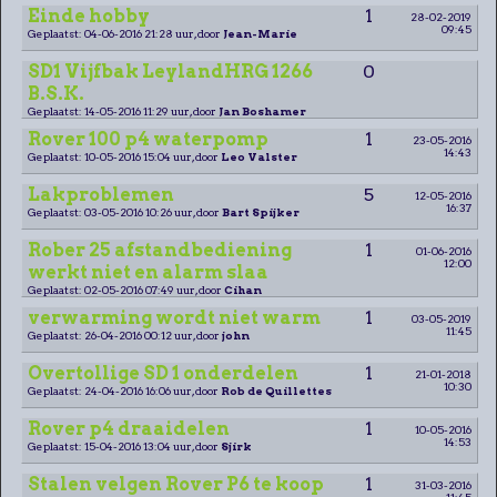
Einde hobby
1
28-02-2019
09:45
Geplaatst: 04-06-2016 21:28 uur, door
Jean-Marie
SD1 Vijfbak LeylandHRG 1266
0
B.S.K.
Geplaatst: 14-05-2016 11:29 uur, door
Jan Boshamer
Rover 100 p4 waterpomp
1
23-05-2016
14:43
Geplaatst: 10-05-2016 15:04 uur, door
Leo Valster
Lakproblemen
5
12-05-2016
16:37
Geplaatst: 03-05-2016 10:26 uur, door
Bart Spijker
Rober 25 afstandbediening
1
01-06-2016
12:00
werkt niet en alarm slaa
Geplaatst: 02-05-2016 07:49 uur, door
Cihan
verwarming wordt niet warm
1
03-05-2019
11:45
Geplaatst: 26-04-2016 00:12 uur, door
john
Overtollige SD 1 onderdelen
1
21-01-2018
10:30
Geplaatst: 24-04-2016 16:06 uur, door
Rob de Quillettes
Rover p4 draaidelen
1
10-05-2016
14:53
Geplaatst: 15-04-2016 13:04 uur, door
Sjirk
Stalen velgen Rover P6 te koop
1
31-03-2016
11:45