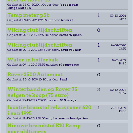
Geplaatst: 25-01-2020 11:04 uur, door
Jeroen van
Ringelesteijn
Temp meter p5b
1
09-10-2024
13:46
Geplaatst: 09-01-2020 22:09 uur, door
André J.
Viking clubtijdschriften
0
Geplaatst: 20-11-2019 12:50 uur, door
David Wijnen
Viking clubtijdschriften
1
26-01-2020
13:56
Geplaatst: 20-11-2019 12:47 uur, door
David Wijnen
Water in kofferbak
1
14-11-2019
14:45
Geplaatst: 09-11-2019 15:55 uur, door
r lommerse
Rover 3500 Automaat
0
Geplaatst: 25-10-2019 10:30 uur, door
Paul
Winterbanden op Rover 75
3
02-12-2022
10:14
velgen te koop (75 euro)
Geplaatst: 15-10-2019 20:00 uur, door
M.Vroege
locatie branstof relais rover 620
1
22-10-2019
13:05
i van 1995
Geplaatst: 14-10-2019 19:00 uur, door
weinchard julius
Nieuwe brandstof E10 Ramp
0
voor oldtimers