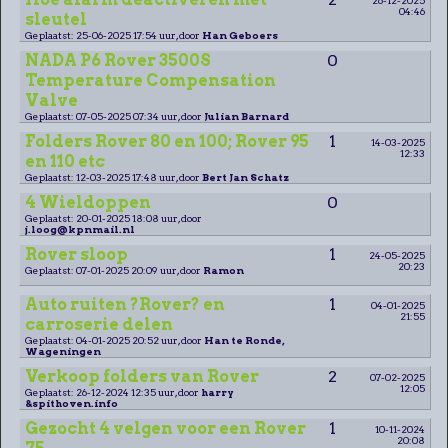
04:46
sleutel
Geplaatst: 25-06-2025 17:54 uur, door
Han Geboers
NADA P6 Rover 3500S
0
Temperature Compensation
Valve
Geplaatst: 07-05-2025 07:34 uur, door
Julian Barnard
Folders Rover 80 en 100; Rover 95
1
14-03-2025
12:33
en 110 etc
Geplaatst: 12-03-2025 17:48 uur, door
Bert Jan Schatz
4 Wieldoppen
0
Geplaatst: 20-01-2025 18:08 uur, door
j.loog@kpnmail.nl
Rover sloop
1
24-05-2025
20:23
Geplaatst: 07-01-2025 20:09 uur, door
Ramon
Auto ruiten ?Rover? en
1
04-01-2025
21:55
carroserie delen
Geplaatst: 04-01-2025 20:52 uur, door
Han te Ronde,
Wageningen
Verkoop folders van Rover
2
07-02-2025
12:05
Geplaatst: 26-12-2024 12:35 uur, door
harry
&spithoven.info
Gezocht 4 velgen voor een Rover
1
10-11-2024
20:08