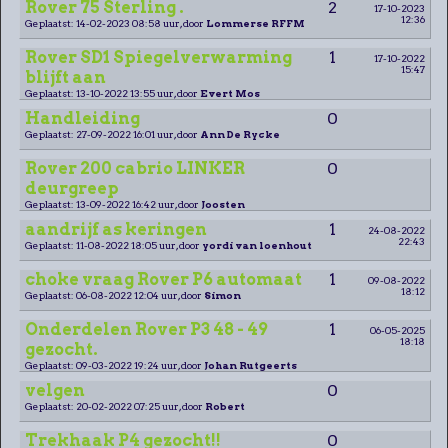
Rover 75 Sterling .
2
17-10-2023
12:36
Geplaatst: 14-02-2023 08:58 uur, door
Lommerse RFFM
Rover SD1 Spiegelverwarming
1
17-10-2022
15:47
blijft aan
Geplaatst: 13-10-2022 13:55 uur, door
Evert Mos
Handleiding
0
Geplaatst: 27-09-2022 16:01 uur, door
Ann De Rycke
Rover 200 cabrio LINKER
0
deurgreep
Geplaatst: 13-09-2022 16:42 uur, door
Joosten
aandrijf as keringen
1
24-08-2022
22:43
Geplaatst: 11-08-2022 18:05 uur, door
yordi van loenhout
choke vraag Rover P6 automaat
1
09-08-2022
18:12
Geplaatst: 06-08-2022 12:04 uur, door
Simon
Onderdelen Rover P3 48 - 49
1
06-05-2025
18:18
gezocht.
Geplaatst: 09-03-2022 19:24 uur, door
Johan Rutgeerts
velgen
0
Geplaatst: 20-02-2022 07:25 uur, door
Robert
Trekhaak P4 gezocht!!
0