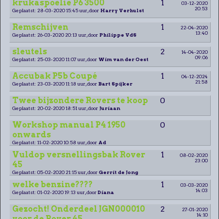
krukaspoelie P6 3500
1
03-12-2020
20:53
Geplaatst: 28-03-2020 15:45 uur, door
Harry Verhulst
Remschijven
1
22-04-2020
13:40
Geplaatst: 26-03-2020 20:13 uur, door
Philippe VdS
sleutels
2
14-04-2020
09:06
Geplaatst: 25-03-2020 11:07 uur, door
Wim van der Oest
Accubak P5b Coupé
1
04-12-2024
21:58
Geplaatst: 23-03-2020 11:18 uur, door
Bart Spijker
Twee bijzondere Rovers te koop
0
Geplaatst: 20-02-2020 18:51 uur, door
Juriaan
Workshop manual P4 1950
0
onwards
Geplaatst: 11-02-2020 10:58 uur, door
Ad
Vuldop versnellingsbak Rover
1
08-02-2020
23:00
45
Geplaatst: 05-02-2020 21:15 uur, door
Gerrit de Jong
welke benzine????
1
03-03-2020
14:03
Geplaatst: 01-02-2020 19:13 uur, door
Diana
Gezocht! Onderdeel JGN000010
2
27-01-2020
14:10
voor de Rover 45.