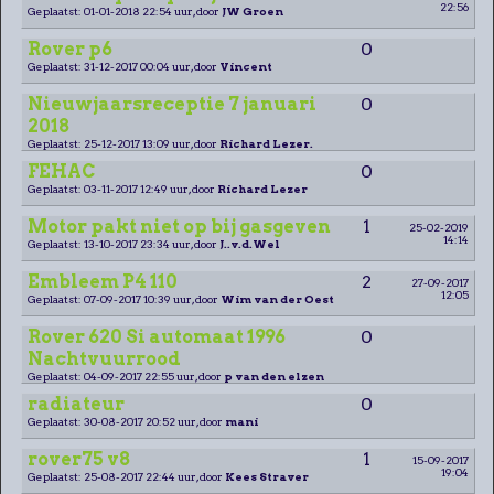
22:56
Geplaatst: 01-01-2018 22:54 uur, door
JW Groen
Rover p6
0
Geplaatst: 31-12-2017 00:04 uur, door
Vincent
Nieuwjaarsreceptie 7 januari
0
2018
Geplaatst: 25-12-2017 13:09 uur, door
Richard Lezer.
FEHAC
0
Geplaatst: 03-11-2017 12:49 uur, door
Richard Lezer
Motor pakt niet op bij gasgeven
1
25-02-2019
14:14
Geplaatst: 13-10-2017 23:34 uur, door
J..v.d.Wel
Embleem P4 110
2
27-09-2017
12:05
Geplaatst: 07-09-2017 10:39 uur, door
Wim van der Oest
Rover 620 Si automaat 1996
0
Nachtvuurrood
Geplaatst: 04-09-2017 22:55 uur, door
p van den elzen
radiateur
0
Geplaatst: 30-08-2017 20:52 uur, door
mani
rover75 v8
1
15-09-2017
19:04
Geplaatst: 25-08-2017 22:44 uur, door
Kees Straver