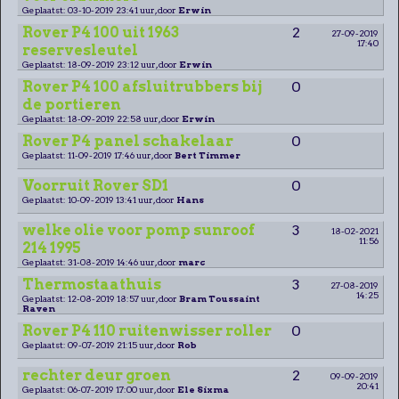
Geplaatst: 03-10-2019 23:41 uur, door
Erwin
Rover P4 100 uit 1963
2
27-09-2019
17:40
reservesleutel
Geplaatst: 18-09-2019 23:12 uur, door
Erwin
Rover P4 100 afsluitrubbers bij
0
de portieren
Geplaatst: 18-09-2019 22:58 uur, door
Erwin
Rover P4 panel schakelaar
0
Geplaatst: 11-09-2019 17:46 uur, door
Bert Timmer
Voorruit Rover SD1
0
Geplaatst: 10-09-2019 13:41 uur, door
Hans
welke olie voor pomp sunroof
3
18-02-2021
11:56
214 1995
Geplaatst: 31-08-2019 14:46 uur, door
marc
Thermostaathuis
3
27-08-2019
14:25
Geplaatst: 12-08-2019 18:57 uur, door
Bram Toussaint
Raven
Rover P4 110 ruitenwisser roller
0
Geplaatst: 09-07-2019 21:15 uur, door
Rob
rechter deur groen
2
09-09-2019
20:41
Geplaatst: 06-07-2019 17:00 uur, door
Ele Sixma