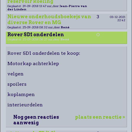
reservoir koeling
Geplaatst: 29-09-2018 13:47 uur, door
Jean-Pierre van
der Linden
Nieuwe onderhoudsboekejs van
3
03-12-2021
22:42
diverse Rover en MG
Geplaatst: 25-09-2018 08:32 uur, door
René
Rover SD1 onderdelen
0
Geplaatst: 25-09-2018 08:27 uur, door
René
Rover SD1 onderdelen te koop:
Motorkap achterklep
velgen
spoilers
koplampen
interieurdelen
Nog geen reacties
plaats een reactie »
aanwezig