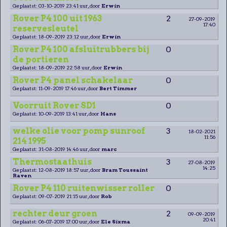
Geplaatst: 03-10-2019 23:41 uur, door
Erwin
Rover P4 100 uit 1963
2
27-09-2019
17:40
reservesleutel
Geplaatst: 18-09-2019 23:12 uur, door
Erwin
Rover P4 100 afsluitrubbers bij
0
de portieren
Geplaatst: 18-09-2019 22:58 uur, door
Erwin
Rover P4 panel schakelaar
0
Geplaatst: 11-09-2019 17:46 uur, door
Bert Timmer
Voorruit Rover SD1
0
Geplaatst: 10-09-2019 13:41 uur, door
Hans
welke olie voor pomp sunroof
3
18-02-2021
11:56
214 1995
Geplaatst: 31-08-2019 14:46 uur, door
marc
Thermostaathuis
3
27-08-2019
14:25
Geplaatst: 12-08-2019 18:57 uur, door
Bram Toussaint
Raven
Rover P4 110 ruitenwisser roller
0
Geplaatst: 09-07-2019 21:15 uur, door
Rob
rechter deur groen
2
09-09-2019
20:41
Geplaatst: 06-07-2019 17:00 uur, door
Ele Sixma