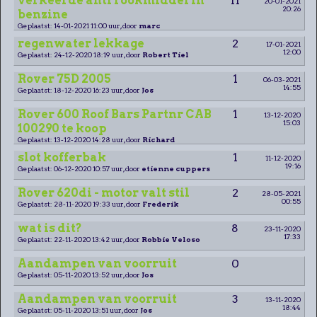
verkeerde anti rookmiddel in
11
20-01-2021
20:26
benzine
Geplaatst: 14-01-2021 11:00 uur, door
marc
regenwater lekkage
2
17-01-2021
12:00
Geplaatst: 24-12-2020 18:19 uur, door
Robert Tiel
Rover 75D 2005
1
06-03-2021
14:55
Geplaatst: 18-12-2020 16:23 uur, door
Jos
Rover 600 Roof Bars Partnr CAB
1
13-12-2020
15:03
100290 te koop
Geplaatst: 13-12-2020 14:28 uur, door
Richard
slot kofferbak
1
11-12-2020
19:16
Geplaatst: 06-12-2020 10:57 uur, door
etienne cuppers
Rover 620di - motor valt stil
2
28-05-2021
00:55
Geplaatst: 28-11-2020 19:33 uur, door
Frederik
wat is dit?
8
23-11-2020
17:33
Geplaatst: 22-11-2020 13:42 uur, door
Robbie Veloso
Aandampen van voorruit
0
Geplaatst: 05-11-2020 13:52 uur, door
Jos
Aandampen van voorruit
3
13-11-2020
18:44
Geplaatst: 05-11-2020 13:51 uur, door
Jos