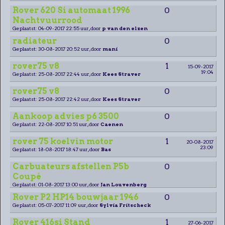
Rover 620 Si automaat 1996
0
Nachtvuurrood
Geplaatst: 04-09-2017 22:55 uur, door
p van den elzen
radiateur
0
Geplaatst: 30-08-2017 20:52 uur, door
mani
rover75 v8
1
15-09-2017
19:04
Geplaatst: 25-08-2017 22:44 uur, door
Kees Straver
rover75 v8
0
Geplaatst: 25-08-2017 22:42 uur, door
Kees Straver
Aankoop advies p6 3500
0
Geplaatst: 22-08-2017 10:51 uur, door
Caenen
rover 75 koelvin motor
1
20-08-2017
23:09
Geplaatst: 18-08-2017 18:47 uur, door
Bas
Carbuateurs afstellen P5b
0
Coupé
Geplaatst: 01-08-2017 13:00 uur, door
Jan Louvenberg
Rover P2 HP14 bouwjaar 1946
0
Geplaatst: 05-07-2017 11:09 uur, door
Sylvia Fritscheck
Rover 416si Stand
1
27-06-2017