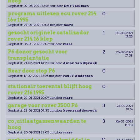
koop
Geplaatst: 09-05-2021 22:04 uur, door
Eric Taelman
programa uitlezen ecu rover 214
0
16v 1995
Geplaatst: 24-04-2021 10:08 uur, door
marc
gezocht originele catalizador
1
08-03-2021
17:03
rover 214 16 klep
Geplaatst: 05-03-2021 12:07 uur, door
marc
P6 donor gezocht voor
2
25-02-2021
17:58
transplantatie
Geplaatst: 21-02-2021 18:23 uur, door
Anton van Rijswijk
Rear door stop P6
0
Geplaatst: 17-02-2021 22:26 uur, door
Paul T Anderson
stationair toerental blijft hoog
0
rover 216 1995
Geplaatst: 29-01-2021 20:09 uur, door
marc
garage voor rover 3500 P6
3
23-01-2021
19:16
Geplaatst: 23-01-2021 09:35 uur, door
koenraad decrock
co ,uitlaatgassenwaarden te
3
06-03-2021
14:48
hoog
Geplaatst: 20-01-2021 22:05 uur, door
marc