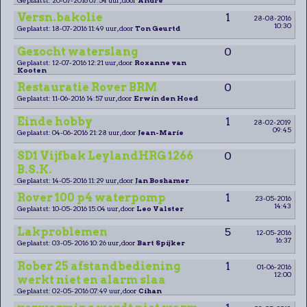
Versn.bakolie
1
28-08-2016
10:30
Geplaatst: 18-07-2016 11:49 uur, door
Ton Geurtd
Gezocht waterslang
0
Geplaatst: 12-07-2016 12:21 uur, door
Roxanne van
Kooten
Restauratie Rover BRM
0
Geplaatst: 11-06-2016 14:57 uur, door
Erwin den Hoed
Einde hobby
1
28-02-2019
09:45
Geplaatst: 04-06-2016 21:28 uur, door
Jean-Marie
SD1 Vijfbak LeylandHRG 1266
0
B.S.K.
Geplaatst: 14-05-2016 11:29 uur, door
Jan Boshamer
Rover 100 p4 waterpomp
1
23-05-2016
14:43
Geplaatst: 10-05-2016 15:04 uur, door
Leo Valster
Lakproblemen
5
12-05-2016
16:37
Geplaatst: 03-05-2016 10:26 uur, door
Bart Spijker
Rober 25 afstandbediening
1
01-06-2016
12:00
werkt niet en alarm slaa
Geplaatst: 02-05-2016 07:49 uur, door
Cihan