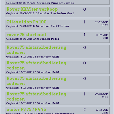
Geplaatst: 06-03-2016 13:20 uur, door
Timon v Lenthe
Rover BRM ter verkoop
0
Geplaatst: 29-01-2016 21:37 uur, door
Erwin den Hoed
Olievuldop P4 100
1
12-02-2016
18:23
Geplaatst: 29-01-2016 19:54 uur, door
Bert Timmer
rover 75 start niet
1
11-09-2016
19:16
Geplaatst: 26-01-2016 20:35 uur, door
Peter
Rover75 afstandbediening
0
coderen
Geplaatst: 18-12-2015 22:38 uur, door
Halil
Rover75 afstandbediening
0
coderen
Geplaatst: 18-12-2015 22:38 uur, door
Halil
Rover75 afstandbediening
0
coderen
Geplaatst: 18-12-2015 22:38 uur, door
Halil
Rover75 afstandbediening
1
06-01-2016
16:42
coderen
Geplaatst: 18-12-2015 22:38 uur, door
Halil
motor P3 75 / P4 75
2
12-12-2017
22:16
Geplaatst: 02-12-2015 20:29 uur, door
nicolas nicolay