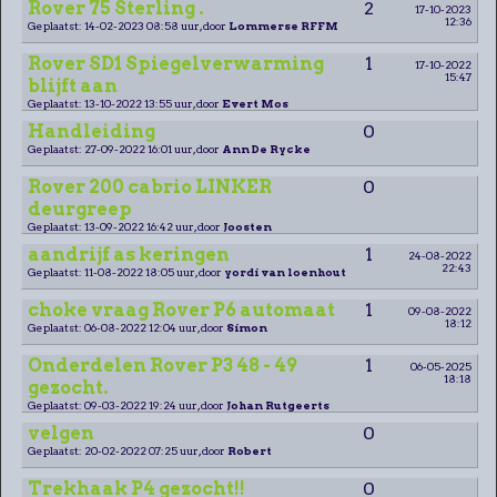
Rover 75 Sterling .
2
17-10-2023
12:36
Geplaatst: 14-02-2023 08:58 uur, door
Lommerse RFFM
Rover SD1 Spiegelverwarming
1
17-10-2022
15:47
blijft aan
Geplaatst: 13-10-2022 13:55 uur, door
Evert Mos
Handleiding
0
Geplaatst: 27-09-2022 16:01 uur, door
Ann De Rycke
Rover 200 cabrio LINKER
0
deurgreep
Geplaatst: 13-09-2022 16:42 uur, door
Joosten
aandrijf as keringen
1
24-08-2022
22:43
Geplaatst: 11-08-2022 18:05 uur, door
yordi van loenhout
choke vraag Rover P6 automaat
1
09-08-2022
18:12
Geplaatst: 06-08-2022 12:04 uur, door
Simon
Onderdelen Rover P3 48 - 49
1
06-05-2025
18:18
gezocht.
Geplaatst: 09-03-2022 19:24 uur, door
Johan Rutgeerts
velgen
0
Geplaatst: 20-02-2022 07:25 uur, door
Robert
Trekhaak P4 gezocht!!
0