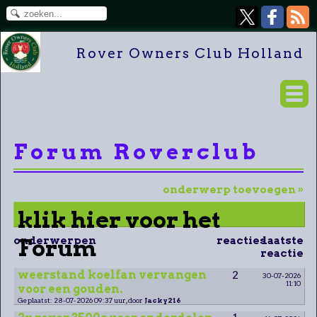
Rover Owners Club Holland
Forum Roverclub
onderwerp toevoegen »
klik hier voor het
onderwerpen
Forum
reacties
laatste
reactie
weerstand koelfan vervangen
2
30-07-2026
11:10
voor een gouden.
Geplaatst: 28-07-2026 09:37 uur, door
Jacky216