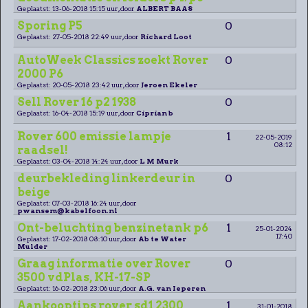
Geplaatst: 13-06-2018 15:15 uur, door
ALBERT BAAS
Sporing P5
0
Geplaatst: 27-05-2018 22:49 uur, door
Richard Loot
AutoWeek Classics zoekt Rover
0
2000 P6
Geplaatst: 20-05-2018 23:42 uur, door
Jeroen Ekeler
Sell Rover 16 p2 1938
0
Geplaatst: 16-04-2018 15:19 uur, door
Ciprian b
Rover 600 emissie lampje
1
22-05-2019
08:12
raadsel!
Geplaatst: 03-04-2018 14:24 uur, door
L M Murk
deurbekleding linkerdeur in
0
beige
Geplaatst: 07-03-2018 16:24 uur, door
pwansem@kabelfoon.nl
Ont-beluchting benzinetank p6
1
25-01-2024
17:40
Geplaatst: 17-02-2018 08:10 uur, door
Ab te Water
Mulder
Graag informatie over Rover
0
3500 vdPlas, KH-17-SP
Geplaatst: 16-02-2018 23:06 uur, door
A.G. van Ieperen
Aankooptips rover sd1 2300
1
31-01-2018