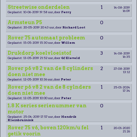
Streetwise onderdelen
1
14-08-2019
16:09
Geplaatst: 10-06-2019 19:58 uur, door
Ferry
Armsteun P5
0
Geplaatst: 20-05-2019 20:43 uur, door
Richard Loot
Rover 75 automaat probleem
0
Geplaatst: 15-05-2019 15:30 uur, door
Willem
Drukdorp koelvloeistof
3
14-08-2019
16:35
Geplaatst: 13-05-2019 21:52 uur, door
GJ Eleveld
Rover p6 v8 2 van de 8 cylinders
2
27-08-2019
13:12
doen niet mee
Geplaatst: 12-05-2019 10:36 uur, door
Peter
Rover p6 v8 2 van de 8 cylnders
1
25-01-2024
17:34
doen niet mee
Geplaatst: 12-05-2019 10:00 uur, door
Peter
1.8 K series serienummer van
0
motor
Geplaatst: 25-04-2019 17:57 uur, door
Hendrik
Kleinbruinink
Rover 75 v6, boven 120km/u fel
1
20-01-2020
21:26
getik voorin