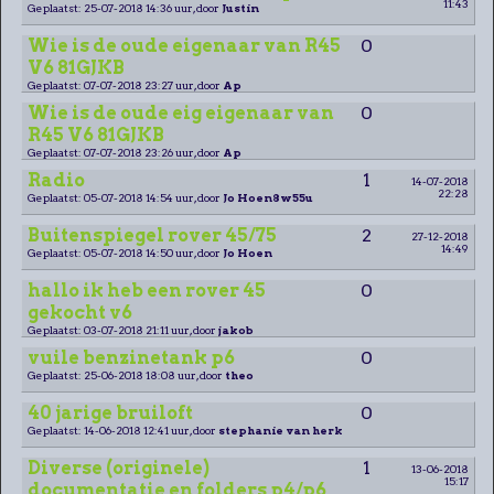
11:43
Geplaatst: 25-07-2018 14:36 uur, door
Justin
Wie is de oude eigenaar van R45
0
V6 81GJKB
Geplaatst: 07-07-2018 23:27 uur, door
Ap
Wie is de oude eig eigenaar van
0
R45 V6 81GJKB
Geplaatst: 07-07-2018 23:26 uur, door
Ap
Radio
1
14-07-2018
22:28
Geplaatst: 05-07-2018 14:54 uur, door
Jo Hoen8w55u
Buitenspiegel rover 45/75
2
27-12-2018
14:49
Geplaatst: 05-07-2018 14:50 uur, door
Jo Hoen
hallo ik heb een rover 45
0
gekocht v6
Geplaatst: 03-07-2018 21:11 uur, door
jakob
vuile benzinetank p6
0
Geplaatst: 25-06-2018 18:08 uur, door
theo
40 jarige bruiloft
0
Geplaatst: 14-06-2018 12:41 uur, door
stephanie van herk
Diverse (originele)
1
13-06-2018
15:17
documentatie en folders p4/p6