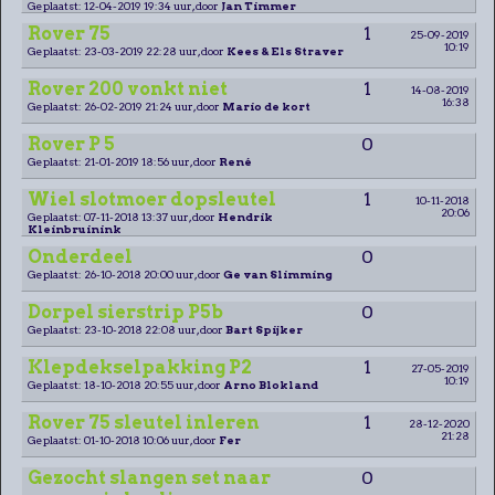
Geplaatst: 12-04-2019 19:34 uur, door
Jan Timmer
Rover 75
1
25-09-2019
10:19
Geplaatst: 23-03-2019 22:28 uur, door
Kees & Els Straver
Rover 200 vonkt niet
1
14-08-2019
16:38
Geplaatst: 26-02-2019 21:24 uur, door
Mario de kort
Rover P 5
0
Geplaatst: 21-01-2019 18:56 uur, door
René
Wiel slotmoer dopsleutel
1
10-11-2018
20:06
Geplaatst: 07-11-2018 13:37 uur, door
Hendrik
Kleinbruinink
Onderdeel
0
Geplaatst: 26-10-2018 20:00 uur, door
Ge van Slimming
Dorpel sierstrip P5b
0
Geplaatst: 23-10-2018 22:08 uur, door
Bart Spijker
Klepdekselpakking P2
1
27-05-2019
10:19
Geplaatst: 18-10-2018 20:55 uur, door
Arno Blokland
Rover 75 sleutel inleren
1
28-12-2020
21:28
Geplaatst: 01-10-2018 10:06 uur, door
Fer
Gezocht slangen set naar
0