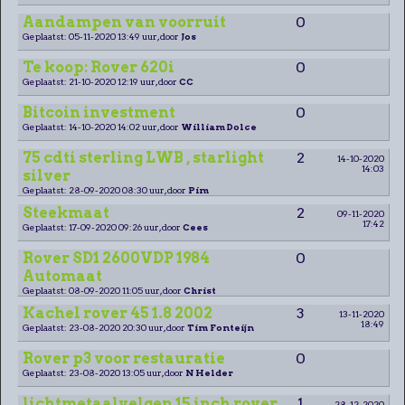
Aandampen van voorruit
0
Geplaatst: 05-11-2020 13:49 uur, door
Jos
Te koop: Rover 620i
0
Geplaatst: 21-10-2020 12:19 uur, door
CC
Bitcoin investment
0
Geplaatst: 14-10-2020 14:02 uur, door
William Dolce
75 cdti sterling LWB , starlight
2
14-10-2020
14:03
silver
Geplaatst: 28-09-2020 08:30 uur, door
Pim
Steekmaat
2
09-11-2020
17:42
Geplaatst: 17-09-2020 09:26 uur, door
Cees
Rover SD1 2600VDP 1984
0
Automaat
Geplaatst: 08-09-2020 11:05 uur, door
Christ
Kachel rover 45 1.8 2002
3
13-11-2020
18:49
Geplaatst: 23-08-2020 20:30 uur, door
Tim Fonteijn
Rover p3 voor restauratie
0
Geplaatst: 23-08-2020 13:05 uur, door
N Helder
lichtmetaalvelgen 15 inch rover
1
28-12-2020