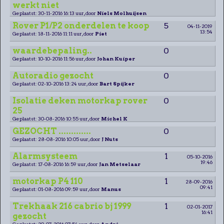
werkt niet
Geplaatst: 30-11-2016 16:13 uur, door
Niels Molhuijsen
Rover P1/P2 onderdelen te koop
5
04-11-2019
13:54
Geplaatst: 18-11-2016 11:11 uur, door
Piet
waardebepaling..
0
Geplaatst: 10-10-2016 11:56 uur, door
Johan Kuiper
Autoradio gezocht
0
Geplaatst: 02-10-2016 13:24 uur, door
Bart Spijker
Isolatie deken motorkap rover
0
25
Geplaatst: 30-08-2016 10:55 uur, door
Michel K
GEZOCHT .............
0
Geplaatst: 28-08-2016 10:05 uur, door
J Nuts
Alarmsysteem
1
05-10-2016
19:46
Geplaatst: 17-08-2016 16:59 uur, door
Jan Metselaar
motorkap P4 110
1
28-09-2016
09:41
Geplaatst: 01-08-2016 09:59 uur, door
Manus
Trekhaak 216 cabrio bj 1999
1
02-01-2017
16:41
gezocht
Geplaatst: 20-07-2016 07:54 uur, door
André