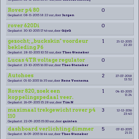
Rover p4 80
0
Geplaatst: 08-11-2015 18:22 uur, door
Jurgen
rover 620Di
0
Geplaatst: 30-10-2015 17:46 uur, door
GijsG
gezocht; ,,buckskin" voordeur
1
21-12-2015
22:20
bekleding P6
Geplaatst: 28-10-2015 10:53 uur, door
Theo Steneker
Lucas 4TR voltage regulator
0
Geplaatst: 23-10-2015 16:00 uur, door
Theo Steneker
Autohoes
2
27-07-2018
13:52
Geplaatst: 01-10-2015 16:35 uur, door
Rene Veenema
Rover 820, zoek een
1
04-10-2015
11:24
koppelingspedaal veer.
Geplaatst: 26-09-2015 15:28 uur, door
Tim N
maximaal trekgewicht rover p4
3
12-12-2016
23:40
110
Geplaatst: 22-09-2015 15:00 uur, door
quinten
dashboard verlichting dimmer
5
07-10-2015
21:31
Geplaatst: 16-09-2015 16:44 uur, door
Theo Steneker