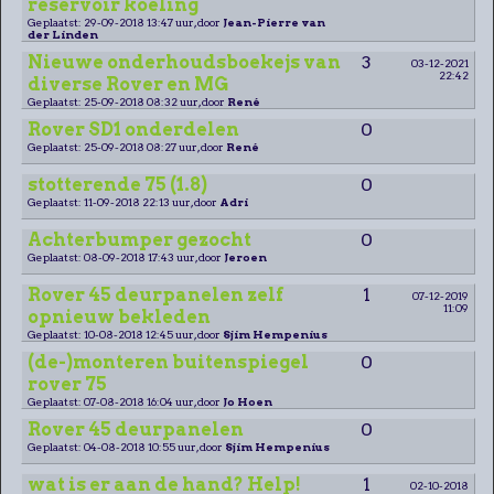
reservoir koeling
Geplaatst: 29-09-2018 13:47 uur, door
Jean-Pierre van
der Linden
Nieuwe onderhoudsboekejs van
3
03-12-2021
22:42
diverse Rover en MG
Geplaatst: 25-09-2018 08:32 uur, door
René
Rover SD1 onderdelen
0
Geplaatst: 25-09-2018 08:27 uur, door
René
stotterende 75 (1.8)
0
Geplaatst: 11-09-2018 22:13 uur, door
Adri
Achterbumper gezocht
0
Geplaatst: 08-09-2018 17:43 uur, door
Jeroen
Rover 45 deurpanelen zelf
1
07-12-2019
11:09
opnieuw bekleden
Geplaatst: 10-08-2018 12:45 uur, door
Sjim Hempenius
(de-)monteren buitenspiegel
0
rover 75
Geplaatst: 07-08-2018 16:04 uur, door
Jo Hoen
Rover 45 deurpanelen
0
Geplaatst: 04-08-2018 10:55 uur, door
Sjim Hempenius
wat is er aan de hand? Help!
1
02-10-2018