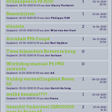
krukaspoelie P6 3500
1
03-12-2020
20:53
Geplaatst: 28-03-2020 15:45 uur, door
Harry Verhulst
Remschijven
1
22-04-2020
13:40
Geplaatst: 26-03-2020 20:13 uur, door
Philippe VdS
sleutels
2
14-04-2020
09:06
Geplaatst: 25-03-2020 11:07 uur, door
Wim van der Oest
Accubak P5b Coupé
1
04-12-2024
21:58
Geplaatst: 23-03-2020 11:18 uur, door
Bart Spijker
Twee bijzondere Rovers te koop
0
Geplaatst: 20-02-2020 18:51 uur, door
Juriaan
Workshop manual P4 1950
0
onwards
Geplaatst: 11-02-2020 10:58 uur, door
Ad
Vuldop versnellingsbak Rover
1
08-02-2020
23:00
45
Geplaatst: 05-02-2020 21:15 uur, door
Gerrit de Jong
welke benzine????
1
03-03-2020
14:03
Geplaatst: 01-02-2020 19:13 uur, door
Diana
Gezocht! Onderdeel JGN000010
2
27-01-2020
14:10
voor de Rover 45.