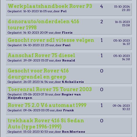
Werkplaatshandboek Rover P3
4
15-10-2024
23:20
Geplaatst: 16-10-2023 16:05 uur, door
Pol
donorauto/onderdelen 416
2
16-11-2023
15:08
tourer 1998
Geplaatst: 14-10-2023 20:09 uur, door
Floris
Gezocht rover sd1 vitesse velgen
1
05-10-2023
14:37
Geplaatst: 04-10-2023 22:25 uur, door
Paul
Aanschaf Rover 75 diesel
1
05-10-2023
14:38
Geplaatst: 29-09-2023 15:07 uur, door
Ronald
Gezocht voor Rover 416
0
deurgrendel en greep
Geplaatst: 26-07-2023 14:54 uur, door
S.Schellevis
Toerenral Rover 75 Tourer 2003
0
Geplaatst: 05-06-2023 07:16 uur, door
Rogier van
Heijnsbergen
Rover 75 2.0 V6 automaat 1999
1
09-04-2023
10:22
Geplaatst: 09-04-2023 03:05 uur, door
Frank
trekhaak Rover 416 Si Sedan
0
Auto (type 1996-1999)
Geplaatst: 15-02-2023 10:53 uur, door
Ron Mertens