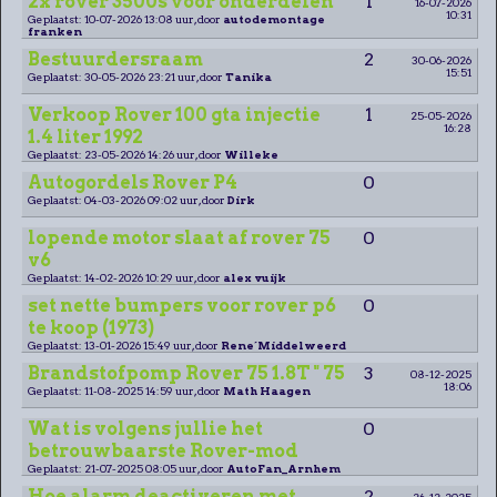
2x rover 3500s voor onderdelen
1
16-07-2026
10:31
Geplaatst: 10-07-2026 13:08 uur, door
autodemontage
franken
Bestuurdersraam
2
30-06-2026
15:51
Geplaatst: 30-05-2026 23:21 uur, door
Tanika
Verkoop Rover 100 gta injectie
1
25-05-2026
16:28
1.4 liter 1992
Geplaatst: 23-05-2026 14:26 uur, door
Willeke
Autogordels Rover P4
0
Geplaatst: 04-03-2026 09:02 uur, door
Dirk
lopende motor slaat af rover 75
0
v6
Geplaatst: 14-02-2026 10:29 uur, door
alex vuijk
set nette bumpers voor rover p6
0
te koop (1973)
Geplaatst: 13-01-2026 15:49 uur, door
Rene´Middelweerd
Brandstofpomp Rover 75 1.8T " 75
3
08-12-2025
18:06
Geplaatst: 11-08-2025 14:59 uur, door
Math Haagen
Wat is volgens jullie het
0
betrouwbaarste Rover-mod
Geplaatst: 21-07-2025 08:05 uur, door
AutoFan_Arnhem
Hoe alarm deactiveren met
2
26-12-2025