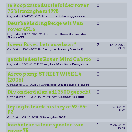
te koop introductiefolder rover
0
75 birmingham 1998
Geplaatst: 06-12-2021 15:40 uur, door
john roggeveen
Deurbekleding Beige wit Van
0
rover 451.6
Geplaatst: 03-12-2021 22:50 uur, door
Camille van der
Harten77
Is een Rover betrouwbaar?
2
12-12-2022
21:03
Geplaatst: 23-11-2021 14:15 uur, door
Henny Verheij
geschiedenis Rover Mini Cabrio
0
Geplaatst: 17-11-2021 11:17 uur, door
Martin v Tongerlo
Airco pomp STREETWISE 1.4
0
(2005)
Geplaatst: 11-11-2021 01:20 uur, door
William Dollimore
Div onderdelen sd1 3500 gezocht
0
Geplaatst: 04-11-2021 15:09 uur, door
Caspar Reedijk
trying to track history of 92-89-
1
08-10-2021
16:01
FZ
Geplaatst: 08-10-2021 15:36 uur, door
BOZ
kachelradiateur spoelen van
1
25-09-2021
13:39
rover 75