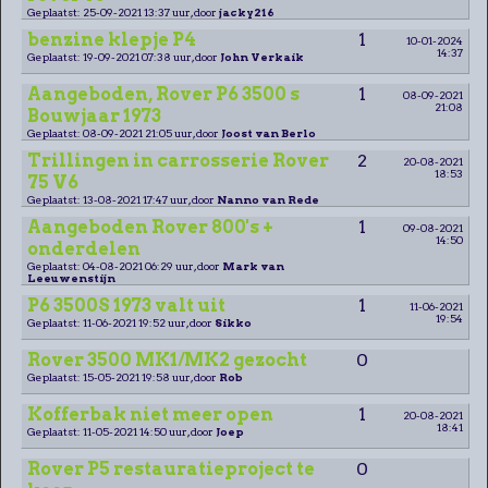
Geplaatst: 25-09-2021 13:37 uur, door
jacky216
benzine klepje P4
1
10-01-2024
14:37
Geplaatst: 19-09-2021 07:38 uur, door
John Verkaik
Aangeboden, Rover P6 3500 s
1
08-09-2021
21:08
Bouwjaar 1973
Geplaatst: 08-09-2021 21:05 uur, door
Joost van Berlo
Trillingen in carrosserie Rover
2
20-08-2021
18:53
75 V6
Geplaatst: 13-08-2021 17:47 uur, door
Nanno van Rede
Aangeboden Rover 800's +
1
09-08-2021
14:50
onderdelen
Geplaatst: 04-08-2021 06:29 uur, door
Mark van
Leeuwenstijn
P6 3500S 1973 valt uit
1
11-06-2021
19:54
Geplaatst: 11-06-2021 19:52 uur, door
Sikko
Rover 3500 MK1/MK2 gezocht
0
Geplaatst: 15-05-2021 19:58 uur, door
Rob
Kofferbak niet meer open
1
20-08-2021
18:41
Geplaatst: 11-05-2021 14:50 uur, door
Joep
Rover P5 restauratieproject te
0