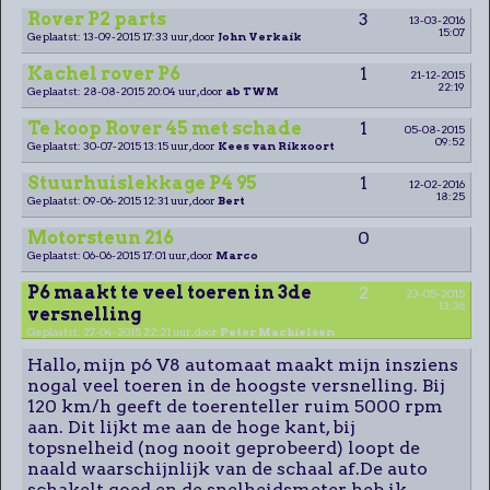
Rover P2 parts
3
13-03-2016
15:07
Geplaatst: 13-09-2015 17:33 uur, door
John Verkaik
Kachel rover P6
1
21-12-2015
22:19
Geplaatst: 28-08-2015 20:04 uur, door
ab TWM
Te koop Rover 45 met schade
1
05-08-2015
09:52
Geplaatst: 30-07-2015 13:15 uur, door
Kees van Rikxoort
Stuurhuislekkage P4 95
1
12-02-2016
18:25
Geplaatst: 09-06-2015 12:31 uur, door
Bert
Motorsteun 216
0
Geplaatst: 06-06-2015 17:01 uur, door
Marco
P6 maakt te veel toeren in 3de
2
23-05-2015
13:36
versnelling
Geplaatst: 27-04-2015 22:21 uur, door
Peter Machielsen
Hallo, mijn p6 V8 automaat maakt mijn insziens
nogal veel toeren in de hoogste versnelling. Bij
120 km/h geeft de toerenteller ruim 5000 rpm
aan. Dit lijkt me aan de hoge kant, bij
topsnelheid (nog nooit geprobeerd) loopt de
naald waarschijnlijk van de schaal af.De auto
schakelt goed en de snelheidsmeter heb ik