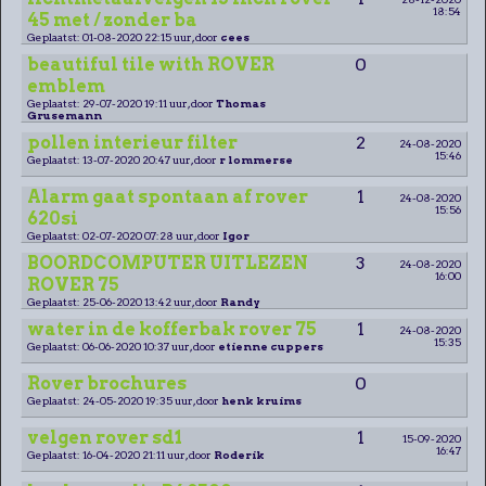
18:54
45 met / zonder ba
Geplaatst: 01-08-2020 22:15 uur, door
cees
beautiful tile with ROVER
0
emblem
Geplaatst: 29-07-2020 19:11 uur, door
Thomas
Grusemann
pollen interieur filter
2
24-08-2020
15:46
Geplaatst: 13-07-2020 20:47 uur, door
r lommerse
Alarm gaat spontaan af rover
1
24-08-2020
15:56
620si
Geplaatst: 02-07-2020 07:28 uur, door
Igor
BOORDCOMPUTER UITLEZEN
3
24-08-2020
16:00
ROVER 75
Geplaatst: 25-06-2020 13:42 uur, door
Randy
water in de kofferbak rover 75
1
24-08-2020
15:35
Geplaatst: 06-06-2020 10:37 uur, door
etienne cuppers
Rover brochures
0
Geplaatst: 24-05-2020 19:35 uur, door
henk kruims
velgen rover sd1
1
15-09-2020
16:47
Geplaatst: 16-04-2020 21:11 uur, door
Roderik