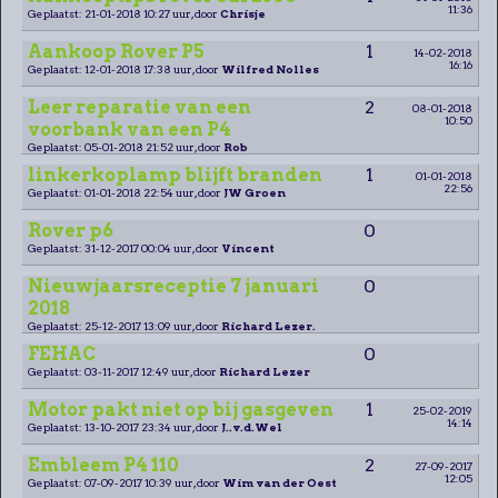
11:36
Geplaatst: 21-01-2018 10:27 uur, door
Chrisje
Aankoop Rover P5
1
14-02-2018
16:16
Geplaatst: 12-01-2018 17:38 uur, door
Wilfred Nolles
Leer reparatie van een
2
08-01-2018
10:50
voorbank van een P4
Geplaatst: 05-01-2018 21:52 uur, door
Rob
linkerkoplamp blijft branden
1
01-01-2018
22:56
Geplaatst: 01-01-2018 22:54 uur, door
JW Groen
Rover p6
0
Geplaatst: 31-12-2017 00:04 uur, door
Vincent
Nieuwjaarsreceptie 7 januari
0
2018
Geplaatst: 25-12-2017 13:09 uur, door
Richard Lezer.
FEHAC
0
Geplaatst: 03-11-2017 12:49 uur, door
Richard Lezer
Motor pakt niet op bij gasgeven
1
25-02-2019
14:14
Geplaatst: 13-10-2017 23:34 uur, door
J..v.d.Wel
Embleem P4 110
2
27-09-2017
12:05
Geplaatst: 07-09-2017 10:39 uur, door
Wim van der Oest