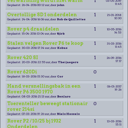
verwarming wordt niet warm
1
03-05-2019
11:45
Geplaatst: 26-04-2016 00:12 uur, door
john
Overtollige SD 1 onderdelen
1
21-01-2018
10:30
Geplaatst: 24-04-2016 16:06 uur, door
Rob de Quillettes
Rover p4 draaidelen
1
10-05-2016
14:53
Geplaatst: 15-04-2016 13:04 uur, door
Sjirk
Stalen velgen Rover P6 te koop
1
31-03-2016
11:45
Geplaatst: 30-03-2016 17:34 uur, door
Kobus
Rover 420 SI
1
26-09-2016
17:17
Geplaatst: 20-03-2016 22:55 uur, door
Thei jaegers
Rover 620Di
0
Geplaatst: 18-03-2016 15:30 uur, door
Cor
Hand versnellingsbak in een
1
06-01-2017
19:26
Rover P6 3500 1970
Geplaatst: 08-03-2016 21:13 uur, door
Benlaro
Toerenteller beweegt stationair
0
rover 214si
Geplaatst: 07-03-2016 19:26 uur, door
Niels Hessels
Rover P2 / 10/25 bj 1932
1
13-03-2016
15:11
Onderdelen