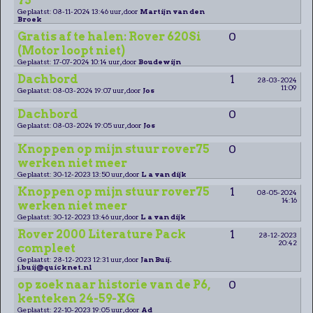
75
Geplaatst: 08-11-2024 13:46 uur, door
Martijn van den
Broek
Gratis af te halen: Rover 620Si
0
(Motor loopt niet)
Geplaatst: 17-07-2024 10:14 uur, door
Boudewijn
Dachbord
1
28-03-2024
11:09
Geplaatst: 08-03-2024 19:07 uur, door
Jos
Dachbord
0
Geplaatst: 08-03-2024 19:05 uur, door
Jos
Knoppen op mijn stuur rover75
0
werken niet meer
Geplaatst: 30-12-2023 13:50 uur, door
L a van dijk
Knoppen op mijn stuur rover75
1
08-05-2024
14:16
werken niet meer
Geplaatst: 30-12-2023 13:46 uur, door
L a van dijk
Rover 2000 Literature Pack
1
28-12-2023
20:42
compleet
Geplaatst: 28-12-2023 12:31 uur, door
Jan Buij.
j.buij@quicknet.nl
op zoek naar historie van de P6,
0
kenteken 24-59-XG
Geplaatst: 22-10-2023 19:05 uur, door
Ad