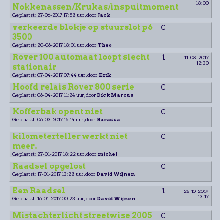
18:00
Nokkenassen/Krukas/inspuitmoment
Geplaatst: 27-06-2017 17:58 uur, door
Jack
verkeerde blokje op stuurslot p6
0
3500
Geplaatst: 20-06-2017 18:01 uur, door
Theo
Rover 100 automaat loopt slecht
1
11-08-2017
12:30
stationair
Geplaatst: 07-04-2017 07:44 uur, door
Erik
Hoofd relais Rover 800 serie
0
Geplaatst: 06-04-2017 11:24 uur, door
Dick Marcus
Kofferbak opent niet
0
Geplaatst: 06-03-2017 16:14 uur, door
Baracca
kilometerteller werkt niet
0
meer.
Geplaatst: 27-01-2017 18:22 uur, door
michel
Raadsel opgelost
0
Geplaatst: 17-01-2017 13:28 uur, door
David Wijnen
Een Raadsel
1
26-10-2019
13:17
Geplaatst: 16-01-2017 00:23 uur, door
David Wijnen
Mistachterlicht streetwise 2005
0