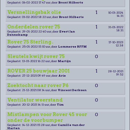
Geplaatst: 06-02-2022 17:47 uur, door
Bront Hilberts
Versnellingsbak olie
1
10-01-2024
14:31
Geplaatst: 01-02-2022 18:22 uur, door
Bront Hilberts
Onderdelen rover 75
1
31-01-2022
18:31
Geplaatst: 29-01-2022 22:40 uur, door
Evert Jan
Dennekamp
Rover 75 Sterling .
1
17-10-2023
12:38
Geplaatst: 25-01-2022 15:10 uur, door
Lommerse RFFM
Sleutels kwijt rover 75
0
Geplaatst: 13-01-2022 16:22 uur, door
Martijn
ROVER 25 bouwjaar 2001
1
28-12-2021
19:52
Geplaatst: 27-12-2021 09:49 uur, door
Arie
Zoektocht naar rover P6
0
Geplaatst: 21-12-2021 08:14 uur, door
Vincent Derksen
Ventilator weerstand
0
Geplaatst: 20-12-2021 14:11 uur, door
Tim
Mistlampen voor Rover 45 voor
0
onder de voorbumper
Geplaatst: 14-12-2021 15:28 uur, door
Camille van der
Harten