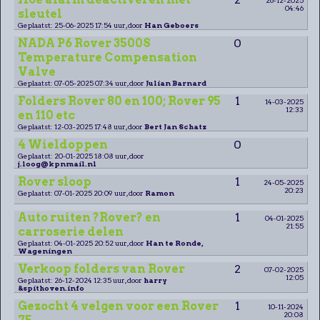
04:46
sleutel
Geplaatst: 25-06-2025 17:54 uur, door
Han Geboers
NADA P6 Rover 3500S
0
Temperature Compensation
Valve
Geplaatst: 07-05-2025 07:34 uur, door
Julian Barnard
Folders Rover 80 en 100; Rover 95
1
14-03-2025
12:33
en 110 etc
Geplaatst: 12-03-2025 17:48 uur, door
Bert Jan Schatz
4 Wieldoppen
0
Geplaatst: 20-01-2025 18:08 uur, door
j.loog@kpnmail.nl
Rover sloop
1
24-05-2025
20:23
Geplaatst: 07-01-2025 20:09 uur, door
Ramon
Auto ruiten ?Rover? en
1
04-01-2025
21:55
carroserie delen
Geplaatst: 04-01-2025 20:52 uur, door
Han te Ronde,
Wageningen
Verkoop folders van Rover
2
07-02-2025
12:05
Geplaatst: 26-12-2024 12:35 uur, door
harry
&spithoven.info
Gezocht 4 velgen voor een Rover
1
10-11-2024
20:08