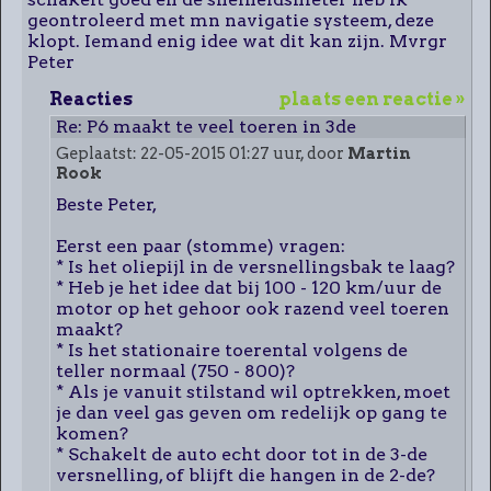
geontroleerd met mn navigatie systeem, deze
klopt. Iemand enig idee wat dit kan zijn. Mvrgr
Peter
Reacties
plaats een reactie »
Re: P6 maakt te veel toeren in 3de
versnelling
Geplaatst: 22-05-2015 01:27 uur, door
Martin
Rook
Beste Peter,
Eerst een paar (stomme) vragen:
* Is het oliepijl in de versnellingsbak te laag?
* Heb je het idee dat bij 100 - 120 km/uur de
motor op het gehoor ook razend veel toeren
maakt?
* Is het stationaire toerental volgens de
teller normaal (750 - 800)?
* Als je vanuit stilstand wil optrekken, moet
je dan veel gas geven om redelijk op gang te
komen?
* Schakelt de auto echt door tot in de 3-de
versnelling, of blijft die hangen in de 2-de?