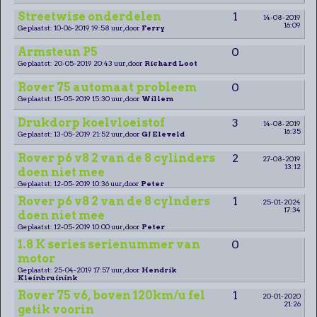
Streetwise onderdelen
1
14-08-2019
16:09
Geplaatst: 10-06-2019 19:58 uur, door
Ferry
Armsteun P5
0
Geplaatst: 20-05-2019 20:43 uur, door
Richard Loot
Rover 75 automaat probleem
0
Geplaatst: 15-05-2019 15:30 uur, door
Willem
Drukdorp koelvloeistof
3
14-08-2019
16:35
Geplaatst: 13-05-2019 21:52 uur, door
GJ Eleveld
Rover p6 v8 2 van de 8 cylinders
2
27-08-2019
13:12
doen niet mee
Geplaatst: 12-05-2019 10:36 uur, door
Peter
Rover p6 v8 2 van de 8 cylnders
1
25-01-2024
17:34
doen niet mee
Geplaatst: 12-05-2019 10:00 uur, door
Peter
1.8 K series serienummer van
0
motor
Geplaatst: 25-04-2019 17:57 uur, door
Hendrik
Kleinbruinink
Rover 75 v6, boven 120km/u fel
1
20-01-2020
21:26
getik voorin