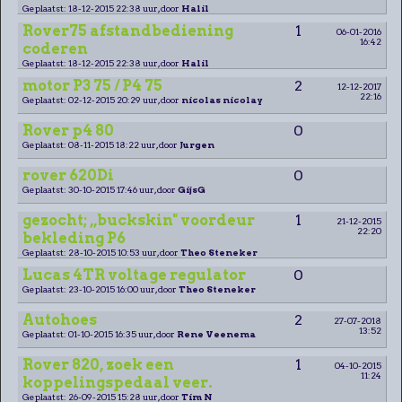
Geplaatst: 18-12-2015 22:38 uur, door
Halil
Rover75 afstandbediening
1
06-01-2016
16:42
coderen
Geplaatst: 18-12-2015 22:38 uur, door
Halil
motor P3 75 / P4 75
2
12-12-2017
22:16
Geplaatst: 02-12-2015 20:29 uur, door
nicolas nicolay
Rover p4 80
0
Geplaatst: 08-11-2015 18:22 uur, door
Jurgen
rover 620Di
0
Geplaatst: 30-10-2015 17:46 uur, door
GijsG
gezocht; ,,buckskin" voordeur
1
21-12-2015
22:20
bekleding P6
Geplaatst: 28-10-2015 10:53 uur, door
Theo Steneker
Lucas 4TR voltage regulator
0
Geplaatst: 23-10-2015 16:00 uur, door
Theo Steneker
Autohoes
2
27-07-2018
13:52
Geplaatst: 01-10-2015 16:35 uur, door
Rene Veenema
Rover 820, zoek een
1
04-10-2015
11:24
koppelingspedaal veer.
Geplaatst: 26-09-2015 15:28 uur, door
Tim N