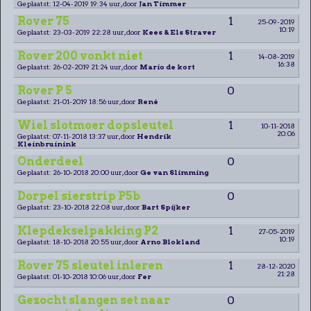
Geplaatst: 12-04-2019 19:34 uur, door
Jan Timmer
Rover 75
1
25-09-2019
10:19
Geplaatst: 23-03-2019 22:28 uur, door
Kees & Els Straver
Rover 200 vonkt niet
1
14-08-2019
16:38
Geplaatst: 26-02-2019 21:24 uur, door
Mario de kort
Rover P 5
0
Geplaatst: 21-01-2019 18:56 uur, door
René
Wiel slotmoer dopsleutel
1
10-11-2018
20:06
Geplaatst: 07-11-2018 13:37 uur, door
Hendrik
Kleinbruinink
Onderdeel
0
Geplaatst: 26-10-2018 20:00 uur, door
Ge van Slimming
Dorpel sierstrip P5b
0
Geplaatst: 23-10-2018 22:08 uur, door
Bart Spijker
Klepdekselpakking P2
1
27-05-2019
10:19
Geplaatst: 18-10-2018 20:55 uur, door
Arno Blokland
Rover 75 sleutel inleren
1
28-12-2020
21:28
Geplaatst: 01-10-2018 10:06 uur, door
Fer
Gezocht slangen set naar
0