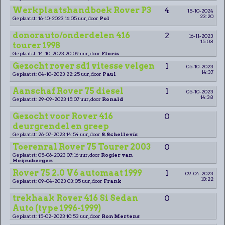
Werkplaatshandboek Rover P3
4
15-10-2024
23:20
Geplaatst: 16-10-2023 16:05 uur, door
Pol
donorauto/onderdelen 416
2
16-11-2023
15:08
tourer 1998
Geplaatst: 14-10-2023 20:09 uur, door
Floris
Gezocht rover sd1 vitesse velgen
1
05-10-2023
14:37
Geplaatst: 04-10-2023 22:25 uur, door
Paul
Aanschaf Rover 75 diesel
1
05-10-2023
14:38
Geplaatst: 29-09-2023 15:07 uur, door
Ronald
Gezocht voor Rover 416
0
deurgrendel en greep
Geplaatst: 26-07-2023 14:54 uur, door
S.Schellevis
Toerenral Rover 75 Tourer 2003
0
Geplaatst: 05-06-2023 07:16 uur, door
Rogier van
Heijnsbergen
Rover 75 2.0 V6 automaat 1999
1
09-04-2023
10:22
Geplaatst: 09-04-2023 03:05 uur, door
Frank
trekhaak Rover 416 Si Sedan
0
Auto (type 1996-1999)
Geplaatst: 15-02-2023 10:53 uur, door
Ron Mertens