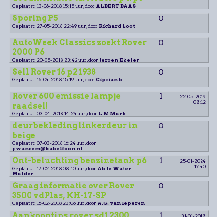
Geplaatst: 13-06-2018 15:15 uur, door
ALBERT BAAS
Sporing P5
0
Geplaatst: 27-05-2018 22:49 uur, door
Richard Loot
AutoWeek Classics zoekt Rover
0
2000 P6
Geplaatst: 20-05-2018 23:42 uur, door
Jeroen Ekeler
Sell Rover 16 p2 1938
0
Geplaatst: 16-04-2018 15:19 uur, door
Ciprian b
Rover 600 emissie lampje
1
22-05-2019
08:12
raadsel!
Geplaatst: 03-04-2018 14:24 uur, door
L M Murk
deurbekleding linkerdeur in
0
beige
Geplaatst: 07-03-2018 16:24 uur, door
pwansem@kabelfoon.nl
Ont-beluchting benzinetank p6
1
25-01-2024
17:40
Geplaatst: 17-02-2018 08:10 uur, door
Ab te Water
Mulder
Graag informatie over Rover
0
3500 vdPlas, KH-17-SP
Geplaatst: 16-02-2018 23:06 uur, door
A.G. van Ieperen
Aankooptips rover sd1 2300
1
31-01-2018