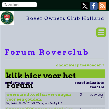
Rover Owners Club Holland
Forum Roverclub
onderwerp toevoegen »
klik hier voor het
onderwerpen
Forum
reacties
laatste
reactie
weerstand koelfan vervangen
2
30-07-2026
11:10
voor een gouden.
Geplaatst: 28-07-2026 09:37 uur, door
Jacky216