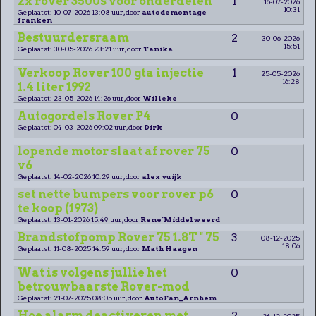
2x rover 3500s voor onderdelen
1
16-07-2026
10:31
Geplaatst: 10-07-2026 13:08 uur, door
autodemontage
franken
Bestuurdersraam
2
30-06-2026
15:51
Geplaatst: 30-05-2026 23:21 uur, door
Tanika
Verkoop Rover 100 gta injectie
1
25-05-2026
16:28
1.4 liter 1992
Geplaatst: 23-05-2026 14:26 uur, door
Willeke
Autogordels Rover P4
0
Geplaatst: 04-03-2026 09:02 uur, door
Dirk
lopende motor slaat af rover 75
0
v6
Geplaatst: 14-02-2026 10:29 uur, door
alex vuijk
set nette bumpers voor rover p6
0
te koop (1973)
Geplaatst: 13-01-2026 15:49 uur, door
Rene´Middelweerd
Brandstofpomp Rover 75 1.8T " 75
3
08-12-2025
18:06
Geplaatst: 11-08-2025 14:59 uur, door
Math Haagen
Wat is volgens jullie het
0
betrouwbaarste Rover-mod
Geplaatst: 21-07-2025 08:05 uur, door
AutoFan_Arnhem
Hoe alarm deactiveren met
2
26-12-2025