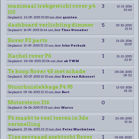
maximaal trekgewicht rover p4
3
12-12-2016
23:40
110
Geplaatst: 22-09-2015 15:00 uur, door
quinten
dashboard verlichting dimmer
5
07-10-2015
21:31
Geplaatst: 16-09-2015 16:44 uur, door
Theo Steneker
Rover P2 parts
3
13-03-2016
15:07
Geplaatst: 13-09-2015 17:33 uur, door
John Verkaik
Kachel rover P6
1
21-12-2015
22:19
Geplaatst: 28-08-2015 20:04 uur, door
ab TWM
Te koop Rover 45 met schade
1
05-08-2015
09:52
Geplaatst: 30-07-2015 13:15 uur, door
Kees van Rikxoort
Stuurhuislekkage P4 95
1
12-02-2016
18:25
Geplaatst: 09-06-2015 12:31 uur, door
Bert
Motorsteun 216
0
Geplaatst: 06-06-2015 17:01 uur, door
Marco
P6 maakt te veel toeren in 3de
2
23-05-2015
13:36
versnelling
Geplaatst: 27-04-2015 22:21 uur, door
Peter Machielsen
Tips gevraagd zoektocht Rover
1
01-08-2020