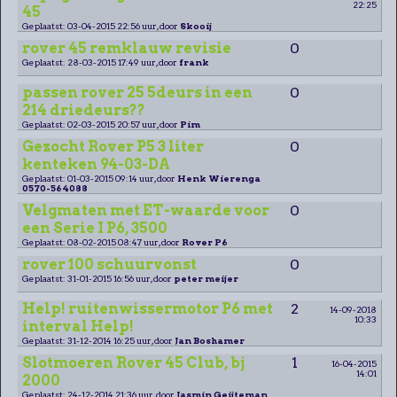
22:25
45
Geplaatst: 03-04-2015 22:56 uur, door
Skooij
rover 45 remklauw revisie
0
Geplaatst: 28-03-2015 17:49 uur, door
frank
passen rover 25 5deurs in een
0
214 driedeurs??
Geplaatst: 02-03-2015 20:57 uur, door
Pim
Gezocht Rover P5 3 liter
0
kenteken 94-03-DA
Geplaatst: 01-03-2015 09:14 uur, door
Henk Wierenga
0570-564088
Velgmaten met ET-waarde voor
0
een Serie I P6, 3500
Geplaatst: 08-02-2015 08:47 uur, door
Rover P6
rover 100 schuurvonst
0
Geplaatst: 31-01-2015 16:56 uur, door
peter meijer
Help! ruitenwissermotor P6 met
2
14-09-2018
10:33
interval Help!
Geplaatst: 31-12-2014 16:25 uur, door
Jan Boshamer
Slotmoeren Rover 45 Club, bj
1
16-04-2015
14:01
2000
Geplaatst: 24-12-2014 21:36 uur, door
Jasmin Geijteman