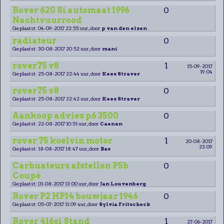
Rover 620 Si automaat 1996
0
Nachtvuurrood
Geplaatst: 04-09-2017 22:55 uur, door
p van den elzen
radiateur
0
Geplaatst: 30-08-2017 20:52 uur, door
mani
rover75 v8
1
15-09-2017
19:04
Geplaatst: 25-08-2017 22:44 uur, door
Kees Straver
rover75 v8
0
Geplaatst: 25-08-2017 22:42 uur, door
Kees Straver
Aankoop advies p6 3500
0
Geplaatst: 22-08-2017 10:51 uur, door
Caenen
rover 75 koelvin motor
1
20-08-2017
23:09
Geplaatst: 18-08-2017 18:47 uur, door
Bas
Carbuateurs afstellen P5b
0
Coupé
Geplaatst: 01-08-2017 13:00 uur, door
Jan Louvenberg
Rover P2 HP14 bouwjaar 1946
0
Geplaatst: 05-07-2017 11:09 uur, door
Sylvia Fritscheck
Rover 416si Stand
1
27-06-2017