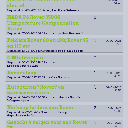
04:46
sleutel
Geplaatst: 25-06-2025 17:54 uur, door
Han Geboers
NADA P6 Rover 3500S
0
Temperature Compensation
Valve
Geplaatst: 07-05-2025 07:34 uur, door
Julian Barnard
Folders Rover 80 en 100; Rover 95
1
14-03-2025
12:33
en 110 etc
Geplaatst: 12-03-2025 17:48 uur, door
Bert Jan Schatz
4 Wieldoppen
0
Geplaatst: 20-01-2025 18:08 uur, door
j.loog@kpnmail.nl
Rover sloop
1
24-05-2025
20:23
Geplaatst: 07-01-2025 20:09 uur, door
Ramon
Auto ruiten ?Rover? en
1
04-01-2025
21:55
carroserie delen
Geplaatst: 04-01-2025 20:52 uur, door
Han te Ronde,
Wageningen
Verkoop folders van Rover
2
07-02-2025
12:05
Geplaatst: 26-12-2024 12:35 uur, door
harry
&spithoven.info
Gezocht 4 velgen voor een Rover
1
10-11-2024
20:08