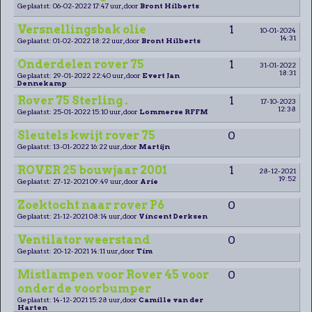
Geplaatst: 06-02-2022 17:47 uur, door
Bront Hilberts
Versnellingsbak olie
1
10-01-2024
14:31
Geplaatst: 01-02-2022 18:22 uur, door
Bront Hilberts
Onderdelen rover 75
1
31-01-2022
18:31
Geplaatst: 29-01-2022 22:40 uur, door
Evert Jan
Dennekamp
Rover 75 Sterling .
1
17-10-2023
12:38
Geplaatst: 25-01-2022 15:10 uur, door
Lommerse RFFM
Sleutels kwijt rover 75
0
Geplaatst: 13-01-2022 16:22 uur, door
Martijn
ROVER 25 bouwjaar 2001
1
28-12-2021
19:52
Geplaatst: 27-12-2021 09:49 uur, door
Arie
Zoektocht naar rover P6
0
Geplaatst: 21-12-2021 08:14 uur, door
Vincent Derksen
Ventilator weerstand
0
Geplaatst: 20-12-2021 14:11 uur, door
Tim
Mistlampen voor Rover 45 voor
0
onder de voorbumper
Geplaatst: 14-12-2021 15:28 uur, door
Camille van der
Harten