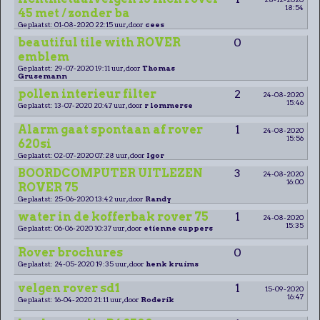
18:54
45 met / zonder ba
Geplaatst: 01-08-2020 22:15 uur, door
cees
beautiful tile with ROVER
0
emblem
Geplaatst: 29-07-2020 19:11 uur, door
Thomas
Grusemann
pollen interieur filter
2
24-08-2020
15:46
Geplaatst: 13-07-2020 20:47 uur, door
r lommerse
Alarm gaat spontaan af rover
1
24-08-2020
15:56
620si
Geplaatst: 02-07-2020 07:28 uur, door
Igor
BOORDCOMPUTER UITLEZEN
3
24-08-2020
16:00
ROVER 75
Geplaatst: 25-06-2020 13:42 uur, door
Randy
water in de kofferbak rover 75
1
24-08-2020
15:35
Geplaatst: 06-06-2020 10:37 uur, door
etienne cuppers
Rover brochures
0
Geplaatst: 24-05-2020 19:35 uur, door
henk kruims
velgen rover sd1
1
15-09-2020
16:47
Geplaatst: 16-04-2020 21:11 uur, door
Roderik