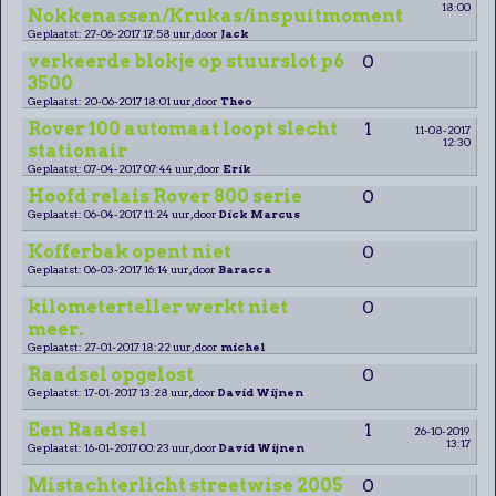
18:00
Nokkenassen/Krukas/inspuitmoment
Geplaatst: 27-06-2017 17:58 uur, door
Jack
verkeerde blokje op stuurslot p6
0
3500
Geplaatst: 20-06-2017 18:01 uur, door
Theo
Rover 100 automaat loopt slecht
1
11-08-2017
12:30
stationair
Geplaatst: 07-04-2017 07:44 uur, door
Erik
Hoofd relais Rover 800 serie
0
Geplaatst: 06-04-2017 11:24 uur, door
Dick Marcus
Kofferbak opent niet
0
Geplaatst: 06-03-2017 16:14 uur, door
Baracca
kilometerteller werkt niet
0
meer.
Geplaatst: 27-01-2017 18:22 uur, door
michel
Raadsel opgelost
0
Geplaatst: 17-01-2017 13:28 uur, door
David Wijnen
Een Raadsel
1
26-10-2019
13:17
Geplaatst: 16-01-2017 00:23 uur, door
David Wijnen
Mistachterlicht streetwise 2005
0