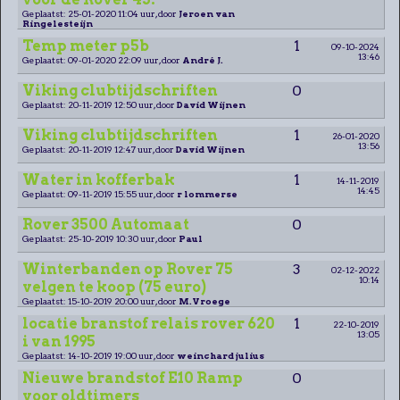
Geplaatst: 25-01-2020 11:04 uur, door
Jeroen van
Ringelesteijn
Temp meter p5b
1
09-10-2024
13:46
Geplaatst: 09-01-2020 22:09 uur, door
André J.
Viking clubtijdschriften
0
Geplaatst: 20-11-2019 12:50 uur, door
David Wijnen
Viking clubtijdschriften
1
26-01-2020
13:56
Geplaatst: 20-11-2019 12:47 uur, door
David Wijnen
Water in kofferbak
1
14-11-2019
14:45
Geplaatst: 09-11-2019 15:55 uur, door
r lommerse
Rover 3500 Automaat
0
Geplaatst: 25-10-2019 10:30 uur, door
Paul
Winterbanden op Rover 75
3
02-12-2022
10:14
velgen te koop (75 euro)
Geplaatst: 15-10-2019 20:00 uur, door
M.Vroege
locatie branstof relais rover 620
1
22-10-2019
13:05
i van 1995
Geplaatst: 14-10-2019 19:00 uur, door
weinchard julius
Nieuwe brandstof E10 Ramp
0
voor oldtimers