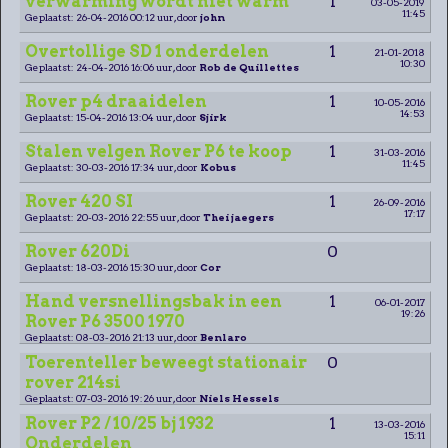
verwarming wordt niet warm
1
03-05-2019
11:45
Geplaatst: 26-04-2016 00:12 uur, door
john
Overtollige SD 1 onderdelen
1
21-01-2018
10:30
Geplaatst: 24-04-2016 16:06 uur, door
Rob de Quillettes
Rover p4 draaidelen
1
10-05-2016
14:53
Geplaatst: 15-04-2016 13:04 uur, door
Sjirk
Stalen velgen Rover P6 te koop
1
31-03-2016
11:45
Geplaatst: 30-03-2016 17:34 uur, door
Kobus
Rover 420 SI
1
26-09-2016
17:17
Geplaatst: 20-03-2016 22:55 uur, door
Thei jaegers
Rover 620Di
0
Geplaatst: 18-03-2016 15:30 uur, door
Cor
Hand versnellingsbak in een
1
06-01-2017
19:26
Rover P6 3500 1970
Geplaatst: 08-03-2016 21:13 uur, door
Benlaro
Toerenteller beweegt stationair
0
rover 214si
Geplaatst: 07-03-2016 19:26 uur, door
Niels Hessels
Rover P2 / 10/25 bj 1932
1
13-03-2016
15:11
Onderdelen