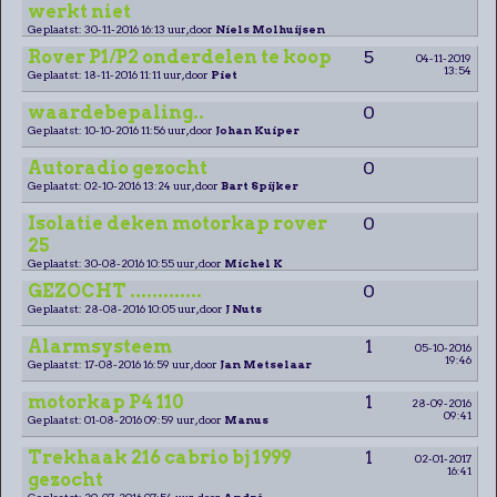
werkt niet
Geplaatst: 30-11-2016 16:13 uur, door
Niels Molhuijsen
Rover P1/P2 onderdelen te koop
5
04-11-2019
13:54
Geplaatst: 18-11-2016 11:11 uur, door
Piet
waardebepaling..
0
Geplaatst: 10-10-2016 11:56 uur, door
Johan Kuiper
Autoradio gezocht
0
Geplaatst: 02-10-2016 13:24 uur, door
Bart Spijker
Isolatie deken motorkap rover
0
25
Geplaatst: 30-08-2016 10:55 uur, door
Michel K
GEZOCHT .............
0
Geplaatst: 28-08-2016 10:05 uur, door
J Nuts
Alarmsysteem
1
05-10-2016
19:46
Geplaatst: 17-08-2016 16:59 uur, door
Jan Metselaar
motorkap P4 110
1
28-09-2016
09:41
Geplaatst: 01-08-2016 09:59 uur, door
Manus
Trekhaak 216 cabrio bj 1999
1
02-01-2017
16:41
gezocht
Geplaatst: 20-07-2016 07:54 uur, door
André