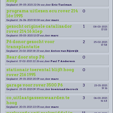
koop
Geplaatst: 09-05-2021 22:04 uur, door
Eric Taelman
programa uitlezen ecu rover 214
0
16v 1995
Geplaatst: 24-04-2021 10:08 uur, door
marc
gezocht originele catalizador
1
08-03-2021
17:03
rover 214 16 klep
Geplaatst: 05-03-2021 12:07 uur, door
marc
P6 donor gezocht voor
2
25-02-2021
17:58
transplantatie
Geplaatst: 21-02-2021 18:23 uur, door
Anton van Rijswijk
Rear door stop P6
0
Geplaatst: 17-02-2021 22:26 uur, door
Paul T Anderson
stationair toerental blijft hoog
0
rover 216 1995
Geplaatst: 29-01-2021 20:09 uur, door
marc
garage voor rover 3500 P6
3
23-01-2021
19:16
Geplaatst: 23-01-2021 09:35 uur, door
koenraad decrock
co ,uitlaatgassenwaarden te
3
06-03-2021
14:48
hoog
Geplaatst: 20-01-2021 22:05 uur, door
marc