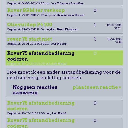
Geplaatst: 06-03-2016 13:20 uur, door
Timon v Lenthe
Rover BRM ter verkoop
0
Geplaatst: 29-01-2016 21:37 uur, door
Erwin den Hoed
Olievuldop P4 100
1
12-02-2016
18:23
Geplaatst: 29-01-2016 19:54 uur, door
Bert Timmer
rover 75 start niet
1
11-09-2016
19:16
Geplaatst: 26-01-2016 20:35 uur, door
Peter
Rover75 afstandbediening
0
coderen
Geplaatst: 18-12-2015 22:38 uur, door
Halil
Hoe moet ik een ander afstandbediening voor de
centrale vergrendeling coderen
Nog geen reacties
plaats een reactie »
aanwezig
Rover75 afstandbediening
0
coderen
Geplaatst: 18-12-2015 22:38 uur, door
Halil
Rover75 afstandbediening
0
coderen