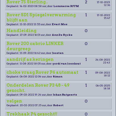
Rover 75 Sterling .
2
17-10-2023
12:36
Geplaatst: 14-02-2023 08:58 uur, door
Lommerse RFFM
Rover SD1 Spiegelverwarming
1
17-10-2022
15:47
blijft aan
Geplaatst: 13-10-2022 13:55 uur, door
Evert Mos
Handleiding
0
Geplaatst: 27-09-2022 16:01 uur, door
Ann De Rycke
Rover 200 cabrio LINKER
0
deurgreep
Geplaatst: 13-09-2022 16:42 uur, door
Joosten
aandrijf as keringen
1
24-08-2022
22:43
Geplaatst: 11-08-2022 18:05 uur, door
yordi van loenhout
choke vraag Rover P6 automaat
1
09-08-2022
18:12
Geplaatst: 06-08-2022 12:04 uur, door
Simon
Onderdelen Rover P3 48 - 49
1
06-05-2025
18:18
gezocht.
Geplaatst: 09-03-2022 19:24 uur, door
Johan Rutgeerts
velgen
0
Geplaatst: 20-02-2022 07:25 uur, door
Robert
Trekhaak P4 gezocht!!
0