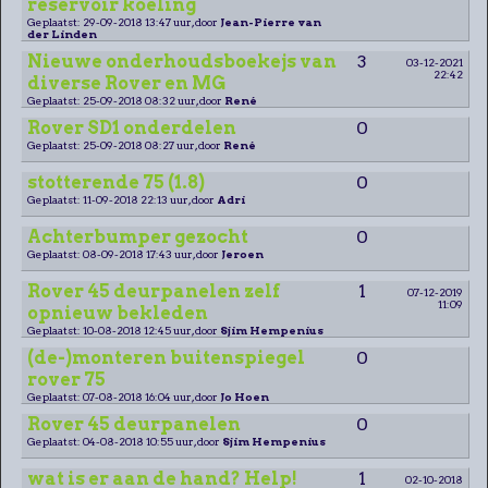
reservoir koeling
Geplaatst: 29-09-2018 13:47 uur, door
Jean-Pierre van
der Linden
Nieuwe onderhoudsboekejs van
3
03-12-2021
22:42
diverse Rover en MG
Geplaatst: 25-09-2018 08:32 uur, door
René
Rover SD1 onderdelen
0
Geplaatst: 25-09-2018 08:27 uur, door
René
stotterende 75 (1.8)
0
Geplaatst: 11-09-2018 22:13 uur, door
Adri
Achterbumper gezocht
0
Geplaatst: 08-09-2018 17:43 uur, door
Jeroen
Rover 45 deurpanelen zelf
1
07-12-2019
11:09
opnieuw bekleden
Geplaatst: 10-08-2018 12:45 uur, door
Sjim Hempenius
(de-)monteren buitenspiegel
0
rover 75
Geplaatst: 07-08-2018 16:04 uur, door
Jo Hoen
Rover 45 deurpanelen
0
Geplaatst: 04-08-2018 10:55 uur, door
Sjim Hempenius
wat is er aan de hand? Help!
1
02-10-2018