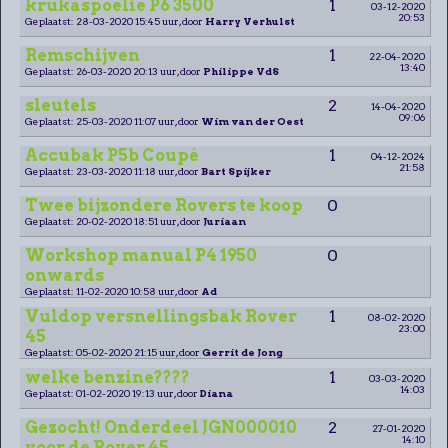
krukaspoelie P6 3500
1
03-12-2020
20:53
Geplaatst: 28-03-2020 15:45 uur, door
Harry Verhulst
Remschijven
1
22-04-2020
13:40
Geplaatst: 26-03-2020 20:13 uur, door
Philippe VdS
sleutels
2
14-04-2020
09:06
Geplaatst: 25-03-2020 11:07 uur, door
Wim van der Oest
Accubak P5b Coupé
1
04-12-2024
21:58
Geplaatst: 23-03-2020 11:18 uur, door
Bart Spijker
Twee bijzondere Rovers te koop
0
Geplaatst: 20-02-2020 18:51 uur, door
Juriaan
Workshop manual P4 1950
0
onwards
Geplaatst: 11-02-2020 10:58 uur, door
Ad
Vuldop versnellingsbak Rover
1
08-02-2020
23:00
45
Geplaatst: 05-02-2020 21:15 uur, door
Gerrit de Jong
welke benzine????
1
03-03-2020
14:03
Geplaatst: 01-02-2020 19:13 uur, door
Diana
Gezocht! Onderdeel JGN000010
2
27-01-2020
14:10
voor de Rover 45.