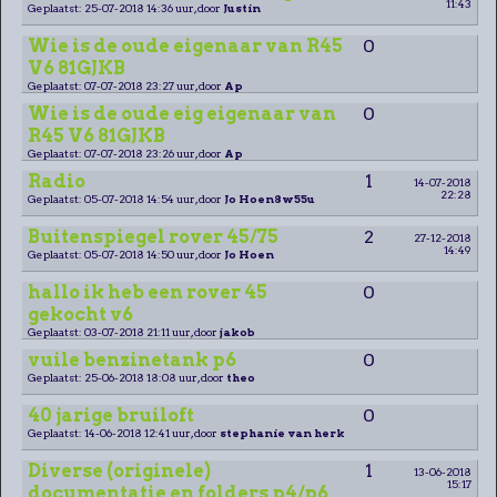
11:43
Geplaatst: 25-07-2018 14:36 uur, door
Justin
Wie is de oude eigenaar van R45
0
V6 81GJKB
Geplaatst: 07-07-2018 23:27 uur, door
Ap
Wie is de oude eig eigenaar van
0
R45 V6 81GJKB
Geplaatst: 07-07-2018 23:26 uur, door
Ap
Radio
1
14-07-2018
22:28
Geplaatst: 05-07-2018 14:54 uur, door
Jo Hoen8w55u
Buitenspiegel rover 45/75
2
27-12-2018
14:49
Geplaatst: 05-07-2018 14:50 uur, door
Jo Hoen
hallo ik heb een rover 45
0
gekocht v6
Geplaatst: 03-07-2018 21:11 uur, door
jakob
vuile benzinetank p6
0
Geplaatst: 25-06-2018 18:08 uur, door
theo
40 jarige bruiloft
0
Geplaatst: 14-06-2018 12:41 uur, door
stephanie van herk
Diverse (originele)
1
13-06-2018
15:17
documentatie en folders p4/p6