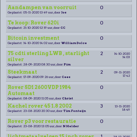
Aandampen van voorruit
0
Geplaatst: 05-11-2020 13:49 uur, door
Jos
Te koop: Rover 620i
0
Geplaatst: 21-10-2020 12:19 uur, door
CC
Bitcoin investment
0
Geplaatst: 14-10-2020 14:02 uur, door
William Dolce
75 cdti sterling LWB , starlight
2
14-10-2020
14:03
silver
Geplaatst: 28-09-2020 08:30 uur, door
Pim
Steekmaat
2
09-11-2020
17:42
Geplaatst: 17-09-2020 09:26 uur, door
Cees
Rover SD1 2600VDP 1984
0
Automaat
Geplaatst: 08-09-2020 11:05 uur, door
Christ
Kachel rover 45 1.8 2002
3
13-11-2020
18:49
Geplaatst: 23-08-2020 20:30 uur, door
Tim Fonteijn
Rover p3 voor restauratie
0
Geplaatst: 23-08-2020 13:05 uur, door
N Helder
lichtmetaalvelgen 15 inch rover
1
28-12-2020