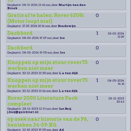
75
Geplaatst: 08-11-2024 13:46 uur, door
Martijn van den
Broek
Gratis af te halen: Rover 620Si
0
(Motor loopt niet)
Geplaatst: 17-07-2024 10:14 uur, door
Boudewijn
Dachbord
1
28-03-2024
11:09
Geplaatst: 08-03-2024 19:07 uur, door
Jos
Dachbord
0
Geplaatst: 08-03-2024 19:05 uur, door
Jos
Knoppen op mijn stuur rover75
0
werken niet meer
Geplaatst: 30-12-2023 13:50 uur, door
L a van dijk
Knoppen op mijn stuur rover75
1
08-05-2024
14:16
werken niet meer
Geplaatst: 30-12-2023 13:46 uur, door
L a van dijk
Rover 2000 Literature Pack
1
28-12-2023
20:42
compleet
Geplaatst: 28-12-2023 12:31 uur, door
Jan Buij.
j.buij@quicknet.nl
op zoek naar historie van de P6,
0
kenteken 24-59-XG
Geplaatst: 22-10-2023 19:05 uur, door
Ad