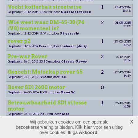
Vocht kofferbak streetwise
1
28-12-2014
18:48
Geplaatst: 21-12-2014 13:56 uur, door
Niels Molhuijsen
Wie weet waar DM-65-38 (P6
2
01-05-2015
21:05
/V8) momenteel is?
Geplaatst: 13-12-2014 17:19 uur, door
P6 gezocht
rover p2
1
25-03-2015
10:42
Geplaatst: 11-12-2014 16:44 uur, door
toebaert philip
Pre-war Rover
3
15-12-2014
12:36
Geplaatst: 26-11-2014 20:35 uur, door
Classic-Rover
Gezocht: Motorkap rover 45
2
07-12-2014
14:19
Geplaatst: 18-11-2014 14:06 uur, door
Jos
Rover SD1 2600 motor
0
Geplaatst: 26-10-2014 17:09 uur, door
René W.
Betrouwbaarheid SD1 vitesse
1
26-10-2014
16:58
motor
Geplaatst: 25-10-2014 20:31 uur, door
Eise
Zoek tocht
2
Wij gebruiken cookies om een optimale
X
21-02-2015
20:41
Geplaatst: 06-10-2014 14:32 uur, door
Robin Daniel
bezoekerservaring te bieden. Klik
hier
voor een uitleg
over cookies. Ik ga
Akkoord
.
Rover Fiets
0