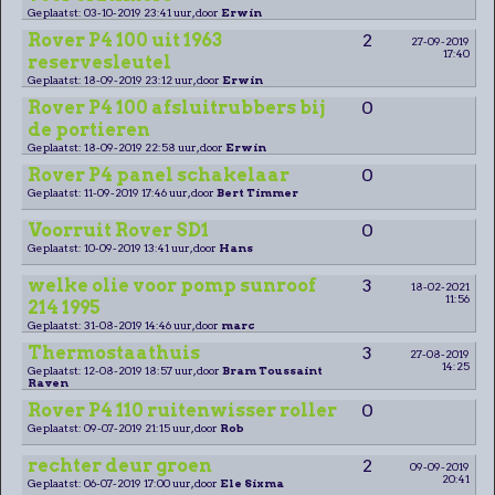
Geplaatst: 03-10-2019 23:41 uur, door
Erwin
Rover P4 100 uit 1963
2
27-09-2019
17:40
reservesleutel
Geplaatst: 18-09-2019 23:12 uur, door
Erwin
Rover P4 100 afsluitrubbers bij
0
de portieren
Geplaatst: 18-09-2019 22:58 uur, door
Erwin
Rover P4 panel schakelaar
0
Geplaatst: 11-09-2019 17:46 uur, door
Bert Timmer
Voorruit Rover SD1
0
Geplaatst: 10-09-2019 13:41 uur, door
Hans
welke olie voor pomp sunroof
3
18-02-2021
11:56
214 1995
Geplaatst: 31-08-2019 14:46 uur, door
marc
Thermostaathuis
3
27-08-2019
14:25
Geplaatst: 12-08-2019 18:57 uur, door
Bram Toussaint
Raven
Rover P4 110 ruitenwisser roller
0
Geplaatst: 09-07-2019 21:15 uur, door
Rob
rechter deur groen
2
09-09-2019
20:41
Geplaatst: 06-07-2019 17:00 uur, door
Ele Sixma