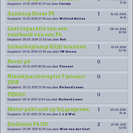
11:36
Geplaatst: 21-01-2018 10:27 uur, door
Chrisje
Aankoop Rover P5
1
14-02-2018
16:16
Geplaatst: 12-01-2018 17:38 uur, door
Wilfred Nolles
Leer reparatie van een
2
08-01-2018
10:50
voorbank van een P4
Geplaatst: 05-01-2018 21:52 uur, door
Rob
linkerkoplamp blijft branden
1
01-01-2018
22:56
Geplaatst: 01-01-2018 22:54 uur, door
JW Groen
Rover p6
0
Geplaatst: 31-12-2017 00:04 uur, door
Vincent
Nieuwjaarsreceptie 7 januari
0
2018
Geplaatst: 25-12-2017 13:09 uur, door
Richard Lezer.
FEHAC
0
Geplaatst: 03-11-2017 12:49 uur, door
Richard Lezer
Motor pakt niet op bij gasgeven
1
25-02-2019
14:14
Geplaatst: 13-10-2017 23:34 uur, door
J..v.d.Wel
Embleem P4 110
2
27-09-2017
12:05
Geplaatst: 07-09-2017 10:39 uur, door
Wim van der Oest