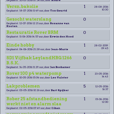
Versn.bakolie
1
28-08-2016
10:30
Geplaatst: 18-07-2016 11:49 uur, door
Ton Geurtd
Gezocht waterslang
0
Geplaatst: 12-07-2016 12:21 uur, door
Roxanne van
Kooten
Restauratie Rover BRM
0
Geplaatst: 11-06-2016 14:57 uur, door
Erwin den Hoed
Einde hobby
1
28-02-2019
09:45
Geplaatst: 04-06-2016 21:28 uur, door
Jean-Marie
SD1 Vijfbak LeylandHRG 1266
0
B.S.K.
Geplaatst: 14-05-2016 11:29 uur, door
Jan Boshamer
Rover 100 p4 waterpomp
1
23-05-2016
14:43
Geplaatst: 10-05-2016 15:04 uur, door
Leo Valster
Lakproblemen
5
12-05-2016
16:37
Geplaatst: 03-05-2016 10:26 uur, door
Bart Spijker
Rober 25 afstandbediening
1
01-06-2016
12:00
werkt niet en alarm slaa
Geplaatst: 02-05-2016 07:49 uur, door
Cihan