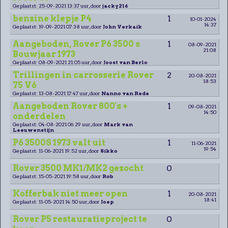
Geplaatst: 25-09-2021 13:37 uur, door
jacky216
benzine klepje P4
1
10-01-2024
14:37
Geplaatst: 19-09-2021 07:38 uur, door
John Verkaik
Aangeboden, Rover P6 3500 s
1
08-09-2021
21:08
Bouwjaar 1973
Geplaatst: 08-09-2021 21:05 uur, door
Joost van Berlo
Trillingen in carrosserie Rover
2
20-08-2021
18:53
75 V6
Geplaatst: 13-08-2021 17:47 uur, door
Nanno van Rede
Aangeboden Rover 800's +
1
09-08-2021
14:50
onderdelen
Geplaatst: 04-08-2021 06:29 uur, door
Mark van
Leeuwenstijn
P6 3500S 1973 valt uit
1
11-06-2021
19:54
Geplaatst: 11-06-2021 19:52 uur, door
Sikko
Rover 3500 MK1/MK2 gezocht
0
Geplaatst: 15-05-2021 19:58 uur, door
Rob
Kofferbak niet meer open
1
20-08-2021
18:41
Geplaatst: 11-05-2021 14:50 uur, door
Joep
Rover P5 restauratieproject te
0