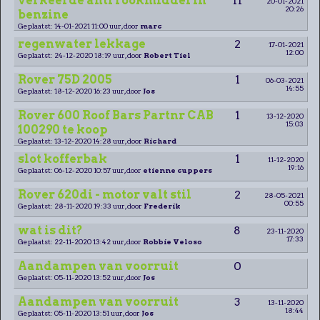
verkeerde anti rookmiddel in
11
20-01-2021
20:26
benzine
Geplaatst: 14-01-2021 11:00 uur, door
marc
regenwater lekkage
2
17-01-2021
12:00
Geplaatst: 24-12-2020 18:19 uur, door
Robert Tiel
Rover 75D 2005
1
06-03-2021
14:55
Geplaatst: 18-12-2020 16:23 uur, door
Jos
Rover 600 Roof Bars Partnr CAB
1
13-12-2020
15:03
100290 te koop
Geplaatst: 13-12-2020 14:28 uur, door
Richard
slot kofferbak
1
11-12-2020
19:16
Geplaatst: 06-12-2020 10:57 uur, door
etienne cuppers
Rover 620di - motor valt stil
2
28-05-2021
00:55
Geplaatst: 28-11-2020 19:33 uur, door
Frederik
wat is dit?
8
23-11-2020
17:33
Geplaatst: 22-11-2020 13:42 uur, door
Robbie Veloso
Aandampen van voorruit
0
Geplaatst: 05-11-2020 13:52 uur, door
Jos
Aandampen van voorruit
3
13-11-2020
18:44
Geplaatst: 05-11-2020 13:51 uur, door
Jos