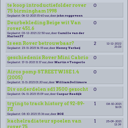
te koop introductiefolder rover
0
75 birmingham 1998
Geplaatst: 06-12-2021 15:40 uur, door
john roggeveen
Deurbekleding Beige wit Van
0
rover 451.6
Geplaatst: 03-12-2021 22:50 uur, door
Camille van der
Harten77
Is een Rover betrouwbaar?
2
12-12-2022
21:03
Geplaatst: 23-11-2021 14:15 uur, door
Henny Verheij
geschiedenis Rover Mini Cabrio
0
Geplaatst: 17-11-2021 11:17 uur, door
Martin v Tongerlo
Airco pomp STREETWISE 1.4
0
(2005)
Geplaatst: 11-11-2021 01:20 uur, door
William Dollimore
Div onderdelen sd1 3500 gezocht
0
Geplaatst: 04-11-2021 15:09 uur, door
Caspar Reedijk
trying to track history of 92-89-
1
08-10-2021
16:01
FZ
Geplaatst: 08-10-2021 15:36 uur, door
BOZ
kachelradiateur spoelen van
1
25-09-2021
13:39
rover 75