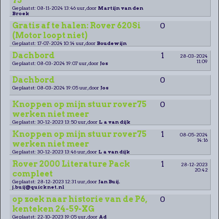
75
Geplaatst: 08-11-2024 13:46 uur, door
Martijn van den
Broek
Gratis af te halen: Rover 620Si
0
(Motor loopt niet)
Geplaatst: 17-07-2024 10:14 uur, door
Boudewijn
Dachbord
1
28-03-2024
11:09
Geplaatst: 08-03-2024 19:07 uur, door
Jos
Dachbord
0
Geplaatst: 08-03-2024 19:05 uur, door
Jos
Knoppen op mijn stuur rover75
0
werken niet meer
Geplaatst: 30-12-2023 13:50 uur, door
L a van dijk
Knoppen op mijn stuur rover75
1
08-05-2024
14:16
werken niet meer
Geplaatst: 30-12-2023 13:46 uur, door
L a van dijk
Rover 2000 Literature Pack
1
28-12-2023
20:42
compleet
Geplaatst: 28-12-2023 12:31 uur, door
Jan Buij.
j.buij@quicknet.nl
op zoek naar historie van de P6,
0
kenteken 24-59-XG
Geplaatst: 22-10-2023 19:05 uur, door
Ad