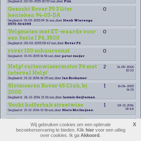
Geplaatst: 02-03-2015 20:57 uur, door
Pim
Gezocht Rover P5 3 liter
0
kenteken 94-03-DA
Geplaatst: 01-03-2015 09:14 uur, door
Henk Wierenga
0570-564088
Velgmaten met ET-waarde voor
0
een Serie I P6, 3500
Geplaatst: 08-02-2015 08:47 uur, door
Rover P6
rover 100 schuurvonst
0
Geplaatst: 31-01-2015 16:56 uur, door
peter meijer
Help! ruitenwissermotor P6 met
2
14-09-2018
10:33
interval Help!
Geplaatst: 31-12-2014 16:25 uur, door
Jan Boshamer
Slotmoeren Rover 45 Club, bj
1
16-04-2015
14:01
2000
Geplaatst: 24-12-2014 21:36 uur, door
Jasmin Geijteman
Vocht kofferbak streetwise
1
28-12-2014
18:48
Geplaatst: 21-12-2014 13:56 uur, door
Niels Molhuijsen
Wie weet waar DM-65-38 (P6
2
01-05-2015
Wij gebruiken cookies om een optimale
X
21:05
/V8) momenteel is?
bezoekerservaring te bieden. Klik
hier
voor een uitleg
Geplaatst: 13-12-2014 17:19 uur, door
P6 gezocht
over cookies. Ik ga
Akkoord
.
rover p2
1
25-03-2015