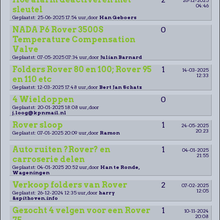
04:46
sleutel
Geplaatst: 25-06-2025 17:54 uur, door
Han Geboers
NADA P6 Rover 3500S
0
Temperature Compensation
Valve
Geplaatst: 07-05-2025 07:34 uur, door
Julian Barnard
Folders Rover 80 en 100; Rover 95
1
14-03-2025
12:33
en 110 etc
Geplaatst: 12-03-2025 17:48 uur, door
Bert Jan Schatz
4 Wieldoppen
0
Geplaatst: 20-01-2025 18:08 uur, door
j.loog@kpnmail.nl
Rover sloop
1
24-05-2025
20:23
Geplaatst: 07-01-2025 20:09 uur, door
Ramon
Auto ruiten ?Rover? en
1
04-01-2025
21:55
carroserie delen
Geplaatst: 04-01-2025 20:52 uur, door
Han te Ronde,
Wageningen
Verkoop folders van Rover
2
07-02-2025
12:05
Geplaatst: 26-12-2024 12:35 uur, door
harry
&spithoven.info
Gezocht 4 velgen voor een Rover
1
10-11-2024
20:08