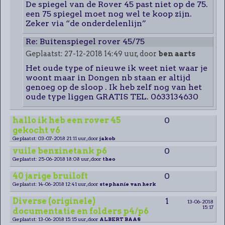
De spiegel van de Rover 45 past niet op de 75.
een 75 spiegel moet nog wel te koop zijn.
Zeker via “de onderdelenlijn”
Re: Buitenspiegel rover 45/75
Geplaatst: 27-12-2018 14:49 uur, door
ben aarts
Het oude type of nieuwe ik weet niet waar je
woont maar in Dongen nb staan er altijd
genoeg op de sloop . Ik heb zelf nog van het
oude type liggen GRATIS TEL. 0633134630
hallo ik heb een rover 45
0
gekocht v6
Geplaatst: 03-07-2018 21:11 uur, door
jakob
vuile benzinetank p6
0
Geplaatst: 25-06-2018 18:08 uur, door
theo
40 jarige bruiloft
0
Geplaatst: 14-06-2018 12:41 uur, door
stephanie van herk
Diverse (originele)
1
13-06-2018
15:17
documentatie en folders p4/p6
Geplaatst: 13-06-2018 15:15 uur, door
ALBERT BAAS