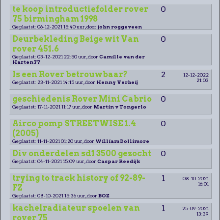
te koop introductiefolder rover
0
75 birmingham 1998
Geplaatst: 06-12-2021 15:40 uur, door
john roggeveen
Deurbekleding Beige wit Van
0
rover 451.6
Geplaatst: 03-12-2021 22:50 uur, door
Camille van der
Harten77
Is een Rover betrouwbaar?
2
12-12-2022
21:03
Geplaatst: 23-11-2021 14:15 uur, door
Henny Verheij
geschiedenis Rover Mini Cabrio
0
Geplaatst: 17-11-2021 11:17 uur, door
Martin v Tongerlo
Airco pomp STREETWISE 1.4
0
(2005)
Geplaatst: 11-11-2021 01:20 uur, door
William Dollimore
Div onderdelen sd1 3500 gezocht
0
Geplaatst: 04-11-2021 15:09 uur, door
Caspar Reedijk
trying to track history of 92-89-
1
08-10-2021
16:01
FZ
Geplaatst: 08-10-2021 15:36 uur, door
BOZ
kachelradiateur spoelen van
1
25-09-2021
13:39
rover 75