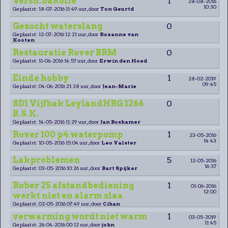
Versn.bakolie
1
28-08-2016
10:30
Geplaatst: 18-07-2016 11:49 uur, door
Ton Geurtd
Gezocht waterslang
0
Geplaatst: 12-07-2016 12:21 uur, door
Roxanne van
Kooten
Restauratie Rover BRM
0
Geplaatst: 11-06-2016 14:57 uur, door
Erwin den Hoed
Einde hobby
1
28-02-2019
09:45
Geplaatst: 04-06-2016 21:28 uur, door
Jean-Marie
SD1 Vijfbak LeylandHRG 1266
0
B.S.K.
Geplaatst: 14-05-2016 11:29 uur, door
Jan Boshamer
Rover 100 p4 waterpomp
1
23-05-2016
14:43
Geplaatst: 10-05-2016 15:04 uur, door
Leo Valster
Lakproblemen
5
12-05-2016
16:37
Geplaatst: 03-05-2016 10:26 uur, door
Bart Spijker
Rober 25 afstandbediening
1
01-06-2016
12:00
werkt niet en alarm slaa
Geplaatst: 02-05-2016 07:49 uur, door
Cihan
verwarming wordt niet warm
1
03-05-2019
11:45
Geplaatst: 26-04-2016 00:12 uur, door
john