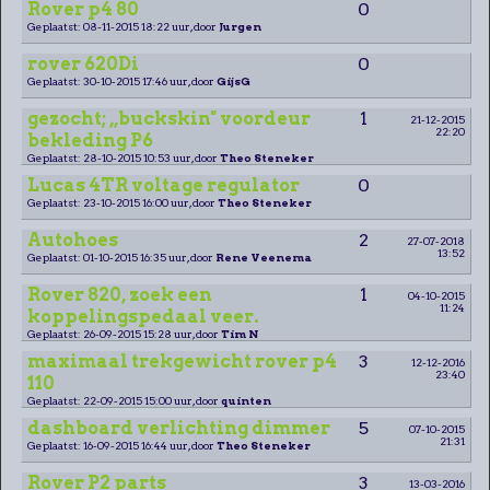
Rover p4 80
0
Geplaatst: 08-11-2015 18:22 uur, door
Jurgen
rover 620Di
0
Geplaatst: 30-10-2015 17:46 uur, door
GijsG
gezocht; ,,buckskin" voordeur
1
21-12-2015
22:20
bekleding P6
Geplaatst: 28-10-2015 10:53 uur, door
Theo Steneker
Lucas 4TR voltage regulator
0
Geplaatst: 23-10-2015 16:00 uur, door
Theo Steneker
Autohoes
2
27-07-2018
13:52
Geplaatst: 01-10-2015 16:35 uur, door
Rene Veenema
Rover 820, zoek een
1
04-10-2015
11:24
koppelingspedaal veer.
Geplaatst: 26-09-2015 15:28 uur, door
Tim N
maximaal trekgewicht rover p4
3
12-12-2016
23:40
110
Geplaatst: 22-09-2015 15:00 uur, door
quinten
dashboard verlichting dimmer
5
07-10-2015
21:31
Geplaatst: 16-09-2015 16:44 uur, door
Theo Steneker
Rover P2 parts
3
13-03-2016