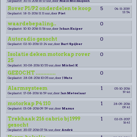
Geplaatst: 30-11-2016 16:13 uur, door
Niels Molhuijsen
Rover P1/P2 onderdelen te koop
5
04-11-2019
13:54
Geplaatst: 18-11-2016 11:11 uur, door
Piet
waardebepaling..
0
Geplaatst: 10-10-2016 11:56 uur, door
Johan Kuiper
Autoradio gezocht
0
Geplaatst: 02-10-2016 13:24 uur, door
Bart Spijker
Isolatie deken motorkap rover
0
25
Geplaatst: 30-08-2016 10:55 uur, door
Michel K
GEZOCHT .............
0
Geplaatst: 28-08-2016 10:05 uur, door
J Nuts
Alarmsysteem
1
05-10-2016
19:46
Geplaatst: 17-08-2016 16:59 uur, door
Jan Metselaar
motorkap P4 110
1
28-09-2016
09:41
Geplaatst: 01-08-2016 09:59 uur, door
Manus
Trekhaak 216 cabrio bj 1999
1
02-01-2017
16:41
gezocht
Geplaatst: 20-07-2016 07:54 uur, door
André