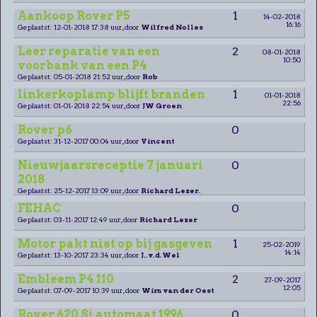
Aankoop Rover P5
1
14-02-2018
16:16
Geplaatst: 12-01-2018 17:38 uur, door
Wilfred Nolles
Leer reparatie van een
2
08-01-2018
10:50
voorbank van een P4
Geplaatst: 05-01-2018 21:52 uur, door
Rob
linkerkoplamp blijft branden
1
01-01-2018
22:56
Geplaatst: 01-01-2018 22:54 uur, door
JW Groen
Rover p6
0
Geplaatst: 31-12-2017 00:04 uur, door
Vincent
Nieuwjaarsreceptie 7 januari
0
2018
Geplaatst: 25-12-2017 13:09 uur, door
Richard Lezer.
FEHAC
0
Geplaatst: 03-11-2017 12:49 uur, door
Richard Lezer
Motor pakt niet op bij gasgeven
1
25-02-2019
14:14
Geplaatst: 13-10-2017 23:34 uur, door
J..v.d.Wel
Embleem P4 110
2
27-09-2017
12:05
Geplaatst: 07-09-2017 10:39 uur, door
Wim van der Oest
Rover 620 Si automaat 1996
0