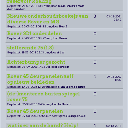
reservoir koeling
Geplaatst: 29-09-2018 13:47 uur, door
Jean-Pierre van
der Linden
Nieuwe onderhoudsboekejs van
3
03-12-2021
22:42
diverse Rover en MG
Geplaatst: 25-09-2018 08:32 uur, door
René
Rover SD1 onderdelen
0
Geplaatst: 25-09-2018 08:27 uur, door
René
stotterende 75 (1.8)
0
Geplaatst: 11-09-2018 22:13 uur, door
Adri
Achterbumper gezocht
0
Geplaatst: 08-09-2018 17:43 uur, door
Jeroen
Rover 45 deurpanelen zelf
1
07-12-2019
11:09
opnieuw bekleden
Geplaatst: 10-08-2018 12:45 uur, door
Sjim Hempenius
(de-)monteren buitenspiegel
0
rover 75
Geplaatst: 07-08-2018 16:04 uur, door
Jo Hoen
Rover 45 deurpanelen
0
Geplaatst: 04-08-2018 10:55 uur, door
Sjim Hempenius
wat is er aan de hand? Help!
1
02-10-2018