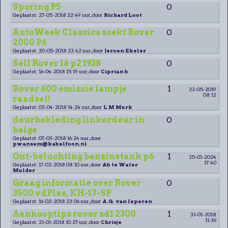
Sporing P5
0
Geplaatst: 27-05-2018 22:49 uur, door
Richard Loot
AutoWeek Classics zoekt Rover
0
2000 P6
Geplaatst: 20-05-2018 23:42 uur, door
Jeroen Ekeler
Sell Rover 16 p2 1938
0
Geplaatst: 16-04-2018 15:19 uur, door
Ciprian b
Rover 600 emissie lampje
1
22-05-2019
08:12
raadsel!
Geplaatst: 03-04-2018 14:24 uur, door
L M Murk
deurbekleding linkerdeur in
0
beige
Geplaatst: 07-03-2018 16:24 uur, door
pwansem@kabelfoon.nl
Ont-beluchting benzinetank p6
1
25-01-2024
17:40
Geplaatst: 17-02-2018 08:10 uur, door
Ab te Water
Mulder
Graag informatie over Rover
0
3500 vdPlas, KH-17-SP
Geplaatst: 16-02-2018 23:06 uur, door
A.G. van Ieperen
Aankooptips rover sd1 2300
1
31-01-2018
11:36
Geplaatst: 21-01-2018 10:27 uur, door
Chrisje