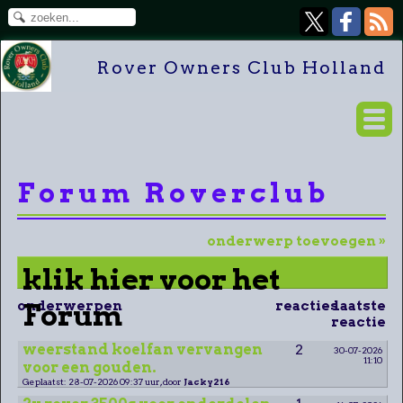
Rover Owners Club Holland
Forum Roverclub
onderwerp toevoegen »
klik hier voor het
onderwerpen
Forum
reacties
laatste
reactie
weerstand koelfan vervangen
2
30-07-2026
11:10
voor een gouden.
Geplaatst: 28-07-2026 09:37 uur, door
Jacky216