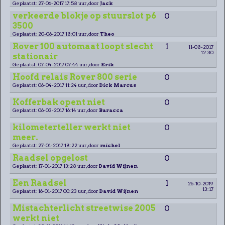
Geplaatst: 27-06-2017 17:58 uur, door
Jack
verkeerde blokje op stuurslot p6
0
3500
Geplaatst: 20-06-2017 18:01 uur, door
Theo
Rover 100 automaat loopt slecht
1
11-08-2017
12:30
stationair
Geplaatst: 07-04-2017 07:44 uur, door
Erik
Hoofd relais Rover 800 serie
0
Geplaatst: 06-04-2017 11:24 uur, door
Dick Marcus
Kofferbak opent niet
0
Geplaatst: 06-03-2017 16:14 uur, door
Baracca
kilometerteller werkt niet
0
meer.
Geplaatst: 27-01-2017 18:22 uur, door
michel
Raadsel opgelost
0
Geplaatst: 17-01-2017 13:28 uur, door
David Wijnen
Een Raadsel
1
26-10-2019
13:17
Geplaatst: 16-01-2017 00:23 uur, door
David Wijnen
Mistachterlicht streetwise 2005
0
werkt niet