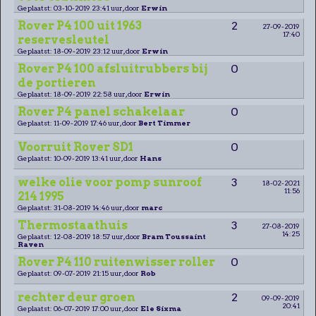
Geplaatst: 03-10-2019 23:41 uur, door
Erwin
Rover P4 100 uit 1963
2
27-09-2019
17:40
reservesleutel
Geplaatst: 18-09-2019 23:12 uur, door
Erwin
Rover P4 100 afsluitrubbers bij
0
de portieren
Geplaatst: 18-09-2019 22:58 uur, door
Erwin
Rover P4 panel schakelaar
0
Geplaatst: 11-09-2019 17:46 uur, door
Bert Timmer
Voorruit Rover SD1
0
Geplaatst: 10-09-2019 13:41 uur, door
Hans
welke olie voor pomp sunroof
3
18-02-2021
11:56
214 1995
Geplaatst: 31-08-2019 14:46 uur, door
marc
Thermostaathuis
3
27-08-2019
14:25
Geplaatst: 12-08-2019 18:57 uur, door
Bram Toussaint
Raven
Rover P4 110 ruitenwisser roller
0
Geplaatst: 09-07-2019 21:15 uur, door
Rob
rechter deur groen
2
09-09-2019
20:41
Geplaatst: 06-07-2019 17:00 uur, door
Ele Sixma