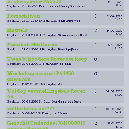
krukaspoelie P6 3500
1
03-12-2020
20:53
Geplaatst: 28-03-2020 15:45 uur, door
Harry Verhulst
Remschijven
1
22-04-2020
13:40
Geplaatst: 26-03-2020 20:13 uur, door
Philippe VdS
sleutels
2
14-04-2020
09:06
Geplaatst: 25-03-2020 11:07 uur, door
Wim van der Oest
Accubak P5b Coupé
1
04-12-2024
21:58
Geplaatst: 23-03-2020 11:18 uur, door
Bart Spijker
Twee bijzondere Rovers te koop
0
Geplaatst: 20-02-2020 18:51 uur, door
Juriaan
Workshop manual P4 1950
0
onwards
Geplaatst: 11-02-2020 10:58 uur, door
Ad
Vuldop versnellingsbak Rover
1
08-02-2020
23:00
45
Geplaatst: 05-02-2020 21:15 uur, door
Gerrit de Jong
welke benzine????
1
03-03-2020
14:03
Geplaatst: 01-02-2020 19:13 uur, door
Diana
Gezocht! Onderdeel JGN000010
2
27-01-2020
14:10
voor de Rover 45.