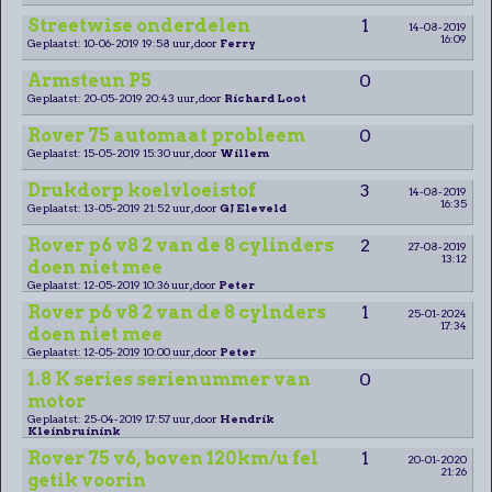
Streetwise onderdelen
1
14-08-2019
16:09
Geplaatst: 10-06-2019 19:58 uur, door
Ferry
Armsteun P5
0
Geplaatst: 20-05-2019 20:43 uur, door
Richard Loot
Rover 75 automaat probleem
0
Geplaatst: 15-05-2019 15:30 uur, door
Willem
Drukdorp koelvloeistof
3
14-08-2019
16:35
Geplaatst: 13-05-2019 21:52 uur, door
GJ Eleveld
Rover p6 v8 2 van de 8 cylinders
2
27-08-2019
13:12
doen niet mee
Geplaatst: 12-05-2019 10:36 uur, door
Peter
Rover p6 v8 2 van de 8 cylnders
1
25-01-2024
17:34
doen niet mee
Geplaatst: 12-05-2019 10:00 uur, door
Peter
1.8 K series serienummer van
0
motor
Geplaatst: 25-04-2019 17:57 uur, door
Hendrik
Kleinbruinink
Rover 75 v6, boven 120km/u fel
1
20-01-2020
21:26
getik voorin