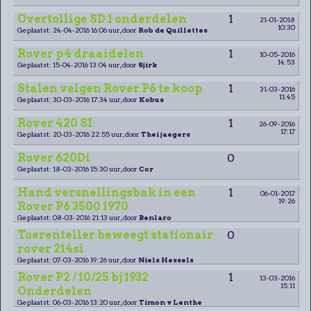
Overtollige SD 1 onderdelen
1
21-01-2018
10:30
Geplaatst: 24-04-2016 16:06 uur, door
Rob de Quillettes
Rover p4 draaidelen
1
10-05-2016
14:53
Geplaatst: 15-04-2016 13:04 uur, door
Sjirk
Stalen velgen Rover P6 te koop
1
31-03-2016
11:45
Geplaatst: 30-03-2016 17:34 uur, door
Kobus
Rover 420 SI
1
26-09-2016
17:17
Geplaatst: 20-03-2016 22:55 uur, door
Thei jaegers
Rover 620Di
0
Geplaatst: 18-03-2016 15:30 uur, door
Cor
Hand versnellingsbak in een
1
06-01-2017
19:26
Rover P6 3500 1970
Geplaatst: 08-03-2016 21:13 uur, door
Benlaro
Toerenteller beweegt stationair
0
rover 214si
Geplaatst: 07-03-2016 19:26 uur, door
Niels Hessels
Rover P2 / 10/25 bj 1932
1
13-03-2016
15:11
Onderdelen
Geplaatst: 06-03-2016 13:20 uur, door
Timon v Lenthe