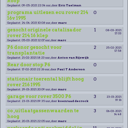
koop
Geplaatst: 09-05-2021 22:04 uur, door
Eric Taelman
programa uitlezen ecu rover 214
0
16v 1995
Geplaatst: 24-04-2021 10:08 uur, door
marc
gezocht originele catalizador
1
08-03-2021
17:03
rover 214 16 klep
Geplaatst: 05-03-2021 12:07 uur, door
marc
P6 donor gezocht voor
2
25-02-2021
17:58
transplantatie
Geplaatst: 21-02-2021 18:23 uur, door
Anton van Rijswijk
Rear door stop P6
0
Geplaatst: 17-02-2021 22:26 uur, door
Paul T Anderson
stationair toerental blijft hoog
0
rover 216 1995
Geplaatst: 29-01-2021 20:09 uur, door
marc
garage voor rover 3500 P6
3
23-01-2021
19:16
Geplaatst: 23-01-2021 09:35 uur, door
koenraad decrock
co ,uitlaatgassenwaarden te
3
06-03-2021
14:48
hoog
Geplaatst: 20-01-2021 22:05 uur, door
marc