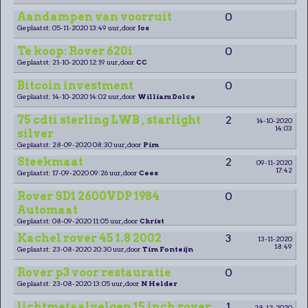
Aandampen van voorruit
0
Geplaatst: 05-11-2020 13:49 uur, door
Jos
Te koop: Rover 620i
0
Geplaatst: 21-10-2020 12:19 uur, door
CC
Bitcoin investment
0
Geplaatst: 14-10-2020 14:02 uur, door
William Dolce
75 cdti sterling LWB , starlight
2
14-10-2020
14:03
silver
Geplaatst: 28-09-2020 08:30 uur, door
Pim
Steekmaat
2
09-11-2020
17:42
Geplaatst: 17-09-2020 09:26 uur, door
Cees
Rover SD1 2600VDP 1984
0
Automaat
Geplaatst: 08-09-2020 11:05 uur, door
Christ
Kachel rover 45 1.8 2002
3
13-11-2020
18:49
Geplaatst: 23-08-2020 20:30 uur, door
Tim Fonteijn
Rover p3 voor restauratie
0
Geplaatst: 23-08-2020 13:05 uur, door
N Helder
lichtmetaalvelgen 15 inch rover
1
28-12-2020