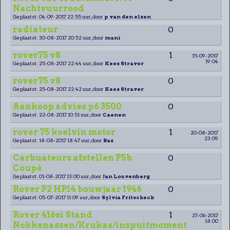
Nachtvuurrood
Geplaatst: 04-09-2017 22:55 uur, door
p van den elzen
radiateur
0
Geplaatst: 30-08-2017 20:52 uur, door
mani
rover75 v8
1
15-09-2017
19:04
Geplaatst: 25-08-2017 22:44 uur, door
Kees Straver
rover75 v8
0
Geplaatst: 25-08-2017 22:42 uur, door
Kees Straver
Aankoop advies p6 3500
0
Geplaatst: 22-08-2017 10:51 uur, door
Caenen
rover 75 koelvin motor
1
20-08-2017
23:09
Geplaatst: 18-08-2017 18:47 uur, door
Bas
Carbuateurs afstellen P5b
0
Coupé
Geplaatst: 01-08-2017 13:00 uur, door
Jan Louvenberg
Rover P2 HP14 bouwjaar 1946
0
Geplaatst: 05-07-2017 11:09 uur, door
Sylvia Fritscheck
Rover 416si Stand
1
27-06-2017
18:00
Nokkenassen/Krukas/inspuitmoment