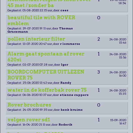
18:54
45 met / zonder ba
Geplaatst: 01-08-2020 22:15 uur, door
cees
beautiful tile with ROVER
0
emblem
Geplaatst: 29-07-2020 19:11 uur, door
Thomas
Grusemann
pollen interieur filter
2
24-08-2020
15:46
Geplaatst: 13-07-2020 20:47 uur, door
r lommerse
Alarm gaat spontaan af rover
1
24-08-2020
15:56
620si
Geplaatst: 02-07-2020 07:28 uur, door
Igor
BOORDCOMPUTER UITLEZEN
3
24-08-2020
16:00
ROVER 75
Geplaatst: 25-06-2020 13:42 uur, door
Randy
water in de kofferbak rover 75
1
24-08-2020
15:35
Geplaatst: 06-06-2020 10:37 uur, door
etienne cuppers
Rover brochures
0
Geplaatst: 24-05-2020 19:35 uur, door
henk kruims
velgen rover sd1
1
15-09-2020
16:47
Geplaatst: 16-04-2020 21:11 uur, door
Roderik