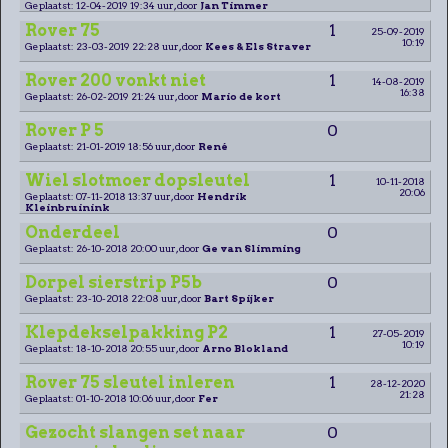
Geplaatst: 12-04-2019 19:34 uur, door
Jan Timmer
Rover 75
1
25-09-2019
10:19
Geplaatst: 23-03-2019 22:28 uur, door
Kees & Els Straver
Rover 200 vonkt niet
1
14-08-2019
16:38
Geplaatst: 26-02-2019 21:24 uur, door
Mario de kort
Rover P 5
0
Geplaatst: 21-01-2019 18:56 uur, door
René
Wiel slotmoer dopsleutel
1
10-11-2018
20:06
Geplaatst: 07-11-2018 13:37 uur, door
Hendrik
Kleinbruinink
Onderdeel
0
Geplaatst: 26-10-2018 20:00 uur, door
Ge van Slimming
Dorpel sierstrip P5b
0
Geplaatst: 23-10-2018 22:08 uur, door
Bart Spijker
Klepdekselpakking P2
1
27-05-2019
10:19
Geplaatst: 18-10-2018 20:55 uur, door
Arno Blokland
Rover 75 sleutel inleren
1
28-12-2020
21:28
Geplaatst: 01-10-2018 10:06 uur, door
Fer
Gezocht slangen set naar
0