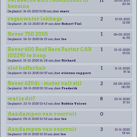
verkeerde anti rookmiddel in
11
20-01-2021
20:26
benzine
Geplaatst: 14-01-2021 11:00 uur, door
marc
regenwater lekkage
2
17-01-2021
12:00
Geplaatst: 24-12-2020 18:19 uur, door
Robert Tiel
Rover 75D 2005
1
06-03-2021
14:55
Geplaatst: 18-12-2020 16:23 uur, door
Jos
Rover 600 Roof Bars Partnr CAB
1
13-12-2020
15:03
100290 te koop
Geplaatst: 13-12-2020 14:28 uur, door
Richard
slot kofferbak
1
11-12-2020
19:16
Geplaatst: 06-12-2020 10:57 uur, door
etienne cuppers
Rover 620di - motor valt stil
2
28-05-2021
00:55
Geplaatst: 28-11-2020 19:33 uur, door
Frederik
wat is dit?
8
23-11-2020
17:33
Geplaatst: 22-11-2020 13:42 uur, door
Robbie Veloso
Aandampen van voorruit
0
Geplaatst: 05-11-2020 13:52 uur, door
Jos
Aandampen van voorruit
3
13-11-2020
18:44
Geplaatst: 05-11-2020 13:51 uur, door
Jos