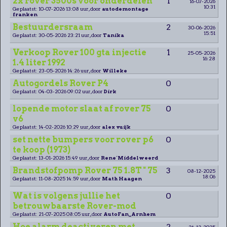
2x rover 3500s voor onderdelen
1
16-07-2026
10:31
Geplaatst: 10-07-2026 13:08 uur, door
autodemontage
franken
Bestuurdersraam
2
30-06-2026
15:51
Geplaatst: 30-05-2026 23:21 uur, door
Tanika
Verkoop Rover 100 gta injectie
1
25-05-2026
16:28
1.4 liter 1992
Geplaatst: 23-05-2026 14:26 uur, door
Willeke
Autogordels Rover P4
0
Geplaatst: 04-03-2026 09:02 uur, door
Dirk
lopende motor slaat af rover 75
0
v6
Geplaatst: 14-02-2026 10:29 uur, door
alex vuijk
set nette bumpers voor rover p6
0
te koop (1973)
Geplaatst: 13-01-2026 15:49 uur, door
Rene´Middelweerd
Brandstofpomp Rover 75 1.8T " 75
3
08-12-2025
18:06
Geplaatst: 11-08-2025 14:59 uur, door
Math Haagen
Wat is volgens jullie het
0
betrouwbaarste Rover-mod
Geplaatst: 21-07-2025 08:05 uur, door
AutoFan_Arnhem
Hoe alarm deactiveren met
2
26-12-2025