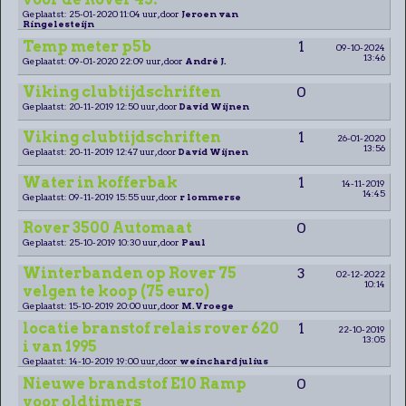
Geplaatst: 25-01-2020 11:04 uur, door
Jeroen van
Ringelesteijn
Temp meter p5b
1
09-10-2024
13:46
Geplaatst: 09-01-2020 22:09 uur, door
André J.
Viking clubtijdschriften
0
Geplaatst: 20-11-2019 12:50 uur, door
David Wijnen
Viking clubtijdschriften
1
26-01-2020
13:56
Geplaatst: 20-11-2019 12:47 uur, door
David Wijnen
Water in kofferbak
1
14-11-2019
14:45
Geplaatst: 09-11-2019 15:55 uur, door
r lommerse
Rover 3500 Automaat
0
Geplaatst: 25-10-2019 10:30 uur, door
Paul
Winterbanden op Rover 75
3
02-12-2022
10:14
velgen te koop (75 euro)
Geplaatst: 15-10-2019 20:00 uur, door
M.Vroege
locatie branstof relais rover 620
1
22-10-2019
13:05
i van 1995
Geplaatst: 14-10-2019 19:00 uur, door
weinchard julius
Nieuwe brandstof E10 Ramp
0
voor oldtimers