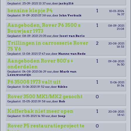
Geplaatst: 25-09-2021 13:37 uur, door
jacky216
benzine klepje P4
1
10-01-2024
14:37
Geplaatst: 19-09-2021 07:38 uur, door
John Verkaik
Aangeboden, Rover P6 3500 s
1
08-09-2021
21:08
Bouwjaar 1973
Geplaatst: 08-09-2021 21:05 uur, door
Joost van Berlo
Trillingen in carrosserie Rover
2
20-08-2021
18:53
75 V6
Geplaatst: 13-08-2021 17:47 uur, door
Nanno van Rede
Aangeboden Rover 800's +
1
09-08-2021
14:50
onderdelen
Geplaatst: 04-08-2021 06:29 uur, door
Mark van
Leeuwenstijn
P6 3500S 1973 valt uit
1
11-06-2021
19:54
Geplaatst: 11-06-2021 19:52 uur, door
Sikko
Rover 3500 MK1/MK2 gezocht
0
Geplaatst: 15-05-2021 19:58 uur, door
Rob
Kofferbak niet meer open
1
20-08-2021
18:41
Geplaatst: 11-05-2021 14:50 uur, door
Joep
Rover P5 restauratieproject te
0