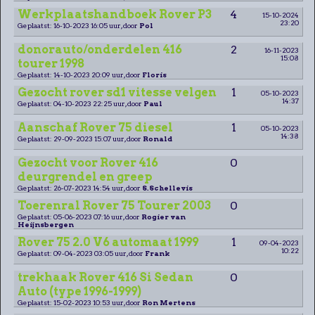
Werkplaatshandboek Rover P3
4
15-10-2024
23:20
Geplaatst: 16-10-2023 16:05 uur, door
Pol
donorauto/onderdelen 416
2
16-11-2023
15:08
tourer 1998
Geplaatst: 14-10-2023 20:09 uur, door
Floris
Gezocht rover sd1 vitesse velgen
1
05-10-2023
14:37
Geplaatst: 04-10-2023 22:25 uur, door
Paul
Aanschaf Rover 75 diesel
1
05-10-2023
14:38
Geplaatst: 29-09-2023 15:07 uur, door
Ronald
Gezocht voor Rover 416
0
deurgrendel en greep
Geplaatst: 26-07-2023 14:54 uur, door
S.Schellevis
Toerenral Rover 75 Tourer 2003
0
Geplaatst: 05-06-2023 07:16 uur, door
Rogier van
Heijnsbergen
Rover 75 2.0 V6 automaat 1999
1
09-04-2023
10:22
Geplaatst: 09-04-2023 03:05 uur, door
Frank
trekhaak Rover 416 Si Sedan
0
Auto (type 1996-1999)
Geplaatst: 15-02-2023 10:53 uur, door
Ron Mertens