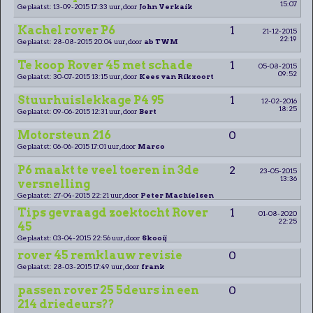
15:07
Geplaatst: 13-09-2015 17:33 uur, door
John Verkaik
Kachel rover P6
1
21-12-2015
22:19
Geplaatst: 28-08-2015 20:04 uur, door
ab TWM
Te koop Rover 45 met schade
1
05-08-2015
09:52
Geplaatst: 30-07-2015 13:15 uur, door
Kees van Rikxoort
Stuurhuislekkage P4 95
1
12-02-2016
18:25
Geplaatst: 09-06-2015 12:31 uur, door
Bert
Motorsteun 216
0
Geplaatst: 06-06-2015 17:01 uur, door
Marco
P6 maakt te veel toeren in 3de
2
23-05-2015
13:36
versnelling
Geplaatst: 27-04-2015 22:21 uur, door
Peter Machielsen
Tips gevraagd zoektocht Rover
1
01-08-2020
22:25
45
Geplaatst: 03-04-2015 22:56 uur, door
Skooij
rover 45 remklauw revisie
0
Geplaatst: 28-03-2015 17:49 uur, door
frank
passen rover 25 5deurs in een
0
214 driedeurs??