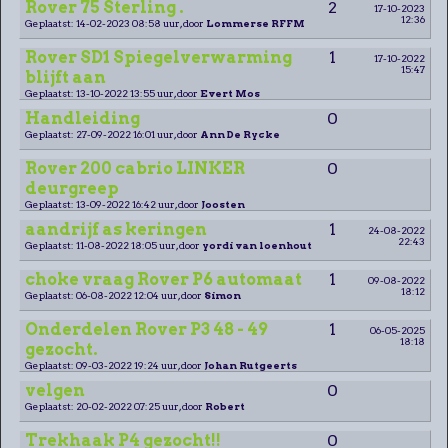
Rover 75 Sterling .
2
17-10-2023
12:36
Geplaatst: 14-02-2023 08:58 uur, door
Lommerse RFFM
Rover SD1 Spiegelverwarming
1
17-10-2022
15:47
blijft aan
Geplaatst: 13-10-2022 13:55 uur, door
Evert Mos
Handleiding
0
Geplaatst: 27-09-2022 16:01 uur, door
Ann De Rycke
Rover 200 cabrio LINKER
0
deurgreep
Geplaatst: 13-09-2022 16:42 uur, door
Joosten
aandrijf as keringen
1
24-08-2022
22:43
Geplaatst: 11-08-2022 18:05 uur, door
yordi van loenhout
choke vraag Rover P6 automaat
1
09-08-2022
18:12
Geplaatst: 06-08-2022 12:04 uur, door
Simon
Onderdelen Rover P3 48 - 49
1
06-05-2025
18:18
gezocht.
Geplaatst: 09-03-2022 19:24 uur, door
Johan Rutgeerts
velgen
0
Geplaatst: 20-02-2022 07:25 uur, door
Robert
Trekhaak P4 gezocht!!
0