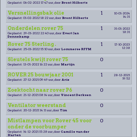
Geplaatst: 06-02-2022 17:47 uur, door
Bront Hilberts
Versnellingsbak olie
1
10-01-2024
14:31
Geplaatst: 01-02-2022 18:22 uur, door
Bront Hilberts
Onderdelen rover 75
1
31-01-2022
18:31
Geplaatst: 29-01-2022 22:40 uur, door
Evert Jan
Dennekamp
Rover 75 Sterling .
1
17-10-2023
12:38
Geplaatst: 25-01-2022 15:10 uur, door
Lommerse RFFM
Sleutels kwijt rover 75
0
Geplaatst: 13-01-2022 16:22 uur, door
Martijn
ROVER 25 bouwjaar 2001
1
28-12-2021
19:52
Geplaatst: 27-12-2021 09:49 uur, door
Arie
Zoektocht naar rover P6
0
Geplaatst: 21-12-2021 08:14 uur, door
Vincent Derksen
Ventilator weerstand
0
Geplaatst: 20-12-2021 14:11 uur, door
Tim
Mistlampen voor Rover 45 voor
0
onder de voorbumper
Geplaatst: 14-12-2021 15:28 uur, door
Camille van der
Harten