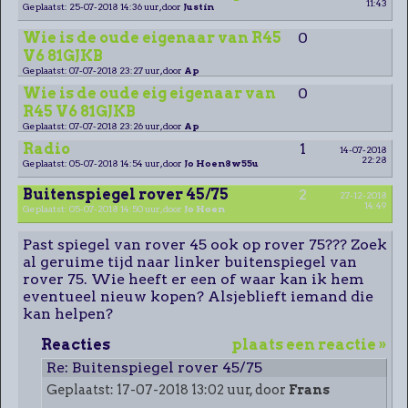
11:43
Geplaatst: 25-07-2018 14:36 uur, door
Justin
Wie is de oude eigenaar van R45
0
V6 81GJKB
Geplaatst: 07-07-2018 23:27 uur, door
Ap
Wie is de oude eig eigenaar van
0
R45 V6 81GJKB
Geplaatst: 07-07-2018 23:26 uur, door
Ap
Radio
1
14-07-2018
22:28
Geplaatst: 05-07-2018 14:54 uur, door
Jo Hoen8w55u
Buitenspiegel rover 45/75
2
27-12-2018
14:49
Geplaatst: 05-07-2018 14:50 uur, door
Jo Hoen
Past spiegel van rover 45 ook op rover 75??? Zoek
al geruime tijd naar linker buitenspiegel van
rover 75. Wie heeft er een of waar kan ik hem
eventueel nieuw kopen? Alsjeblieft iemand die
kan helpen?
Reacties
plaats een reactie »
Re: Buitenspiegel rover 45/75
Geplaatst: 17-07-2018 13:02 uur, door
Frans