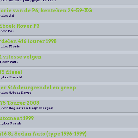
, door
Jan Buij. j.buij@quicknet.nl
torie van de P6, kenteken 24-59-XG
r, door
Ad
boek Rover P3
, door
Pol
elen 416 tourer 1998
r, door
Floris
1 vitesse velgen
r, door
Paul
5 diesel
r, door
Ronald
er 416 deurgrendel en greep
r, door
S.Schellevis
75 Tourer 2003
, door
Rogier van Heijnsbergen
automaat 1999
r, door
Frank
16 Si Sedan Auto (type 1996-1999)