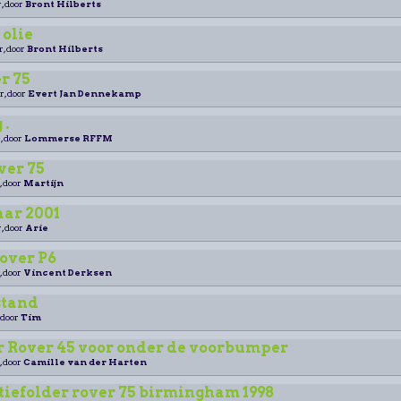
, door
Bront Hilberts
olie
r, door
Bront Hilberts
r 75
r, door
Evert Jan Dennekamp
 .
, door
Lommerse RFFM
ver 75
, door
Martijn
ar 2001
, door
Arie
over P6
, door
Vincent Derksen
stand
 door
Tim
 Rover 45 voor onder de voorbumper
, door
Camille van der Harten
tiefolder rover 75 birmingham 1998