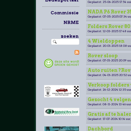
Geplaatst: 25-06-2025 17:54 uu
NADA P6 Rover 
Commissie
Geplaatst: 07-05-2025 07:34 uu
NRME
Folders Rover 80 
Geplaatst: 12-03-2025 17:48 uu
zoeken
4 Wieldoppen
Geplaatst: 20-01-2025 18:08 uu
Rover sloop
Geplaatst: 07-01-2025 20:09 uu
Auto ruiten ?Rov
Geplaatst: 04-01-2025 20:52 uu
Verkoop folders
Geplaatst: 26-12-2024 12:35 uur
Gezocht 4 velgen
Geplaatst: 08-11-2024 13:46 uur
Gratis af te hale
Geplaatst: 17-07-2024 10:14 uur
Dachbord