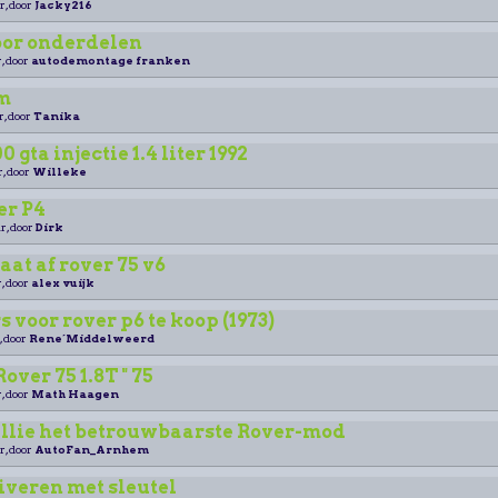
r, door
Jacky216
oor onderdelen
, door
autodemontage franken
m
r, door
Tanika
 gta injectie 1.4 liter 1992
r, door
Willeke
er P4
r, door
Dirk
aat af rover 75 v6
, door
alex vuijk
 voor rover p6 te koop (1973)
, door
Rene´Middelweerd
ver 75 1.8T " 75
, door
Math Haagen
ullie het betrouwbaarste Rover-mod
r, door
AutoFan_Arnhem
iveren met sleutel