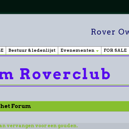
Rover Ow
GE
Bestuur & ledenlijst
Evenementen
FOR SALE
m Roverclub
r het Forum
an vervangen voor een gouden.