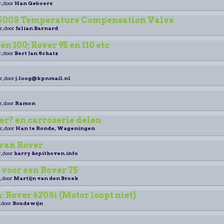
r, door
Han Geboers
3500S Temperature Compensation Valve
r, door
Julian Barnard
en 100; Rover 95 en 110 etc
r, door
Bert Jan Schatz
r, door
j.loog@kpnmail.nl
r, door
Ramon
er? en carroserie delen
r, door
Han te Ronde, Wageningen
 van Rover
, door
harry &spithoven.info
 voor een Rover 75
, door
Martijn van den Broek
n: Rover 620Si (Motor loopt niet)
, door
Boudewijn