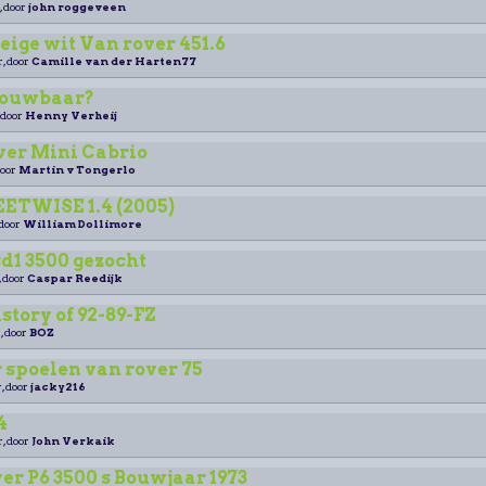
, door
john roggeveen
ige wit Van rover 451.6
r, door
Camille van der Harten77
trouwbaar?
 door
Henny Verheij
ver Mini Cabrio
door
Martin v Tongerlo
ETWISE 1.4 (2005)
 door
William Dollimore
d1 3500 gezocht
, door
Caspar Reedijk
istory of 92-89-FZ
, door
BOZ
 spoelen van rover 75
, door
jacky216
4
r, door
John Verkaik
r P6 3500 s Bouwjaar 1973