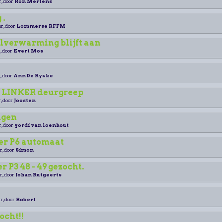
r, door
Ron Mertens
 .
r, door
Lommerse RFFM
lverwarming blijft aan
, door
Evert Mos
, door
Ann De Rycke
o LINKER deurgreep
, door
Joosten
ngen
r, door
yordi van loenhout
er P6 automaat
r, door
Simon
 P3 48 - 49 gezocht.
r, door
Johan Rutgeerts
r, door
Robert
ocht!!