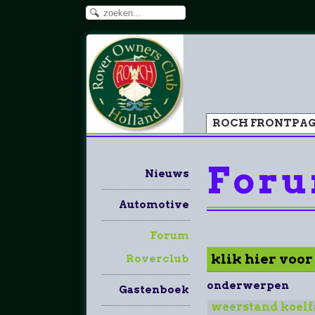
ROCH FRONTPA
Foru
Nieuws
Automotive
Forum
klik hier voo
Roverclub
onderwerpen
Gastenboek
weerstand koelf