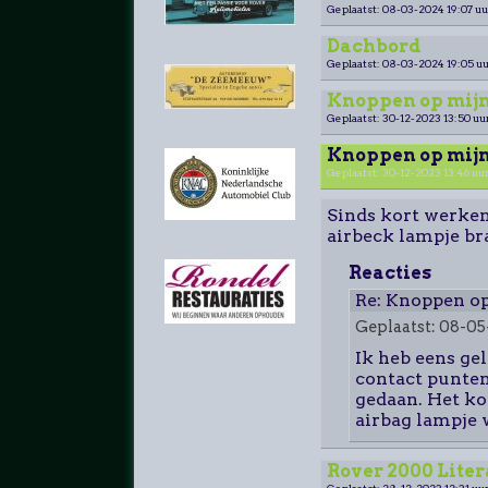
Geplaatst: 08-03-2024 19:07 uu
Dachbord
Geplaatst: 08-03-2024 19:05 uu
Knoppen op mijn
Geplaatst: 30-12-2023 13:50 uu
Knoppen op mijn
Geplaatst: 30-12-2023 13:46 uur
Sinds kort werken
airbeck lampje b
Reacties
Re: Knoppen op
Geplaatst: 08-05
Ik heb eens gel
contact punten
gedaan. Het kom
airbag lampje 
Rover 2000 Lite