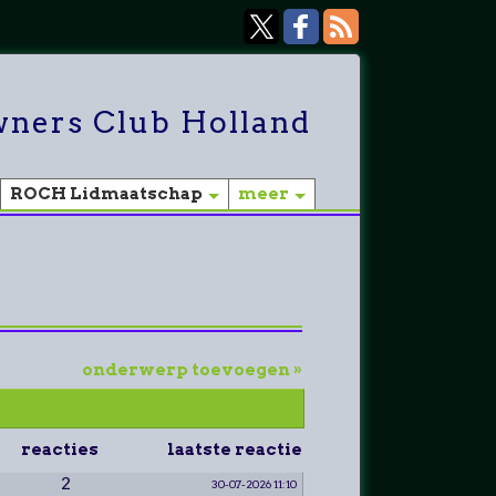
ners Club Holland
ROCH Lidmaatschap
meer
onderwerp toevoegen »
reacties
laatste reactie
2
30-07-2026 11:10