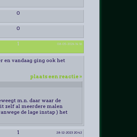
0
0
1
08-05-2024 14:16
r en vandaag ging ook het
plaats een reactie »
beweegt m.n. daar waar de
dit zelf al meerdere malen
vanwege de lage instap ) het
1
28-12-2023 20:42