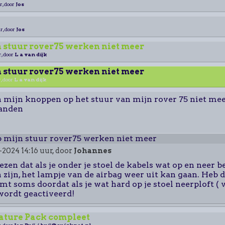
r, door
Jos
r, door
Jos
 stuur rover75 werken niet meer
r, door
L a van dijk
 stuur rover75 werken niet meer
, door
L a van dijk
 mijn knoppen op het stuur van mijn rover 75 niet mee
randen
 mijn stuur rover75 werken niet meer
-2024 14:16 uur, door
Johannes
ezen dat als je onder je stoel de kabels wat op en neer 
 zijn, het lampje van de airbag weer uit kan gaan. Heb 
t soms doordat als je wat hard op je stoel neerploft ( 
wordt geactiveerd!
rature Pack compleet