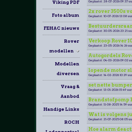
Geplaatst: 28-07-2026 09:37 uu
Viking PDF
2x rover 3500s v
Foto album
Geplaatst: 10-07-2026 13:08 uur
Bestuurdersraa
FEHAC nieuws
Geplaatst: 30-05-2026 23:21 uu
Verkoop Rover 100
Rover
Geplaatst: 23-05-2026 14:26 uu
modellen
Autogordels Rov
Geplaatst: 04-03-2026 09:02 uu
Modellen
lopende motor sl
diversen
Geplaatst: 14-02-2026 10:29 uur
set nette bumpers
Vraag &
Geplaatst: 13-01-2026 15:49 uur
Aanbod
Brandstofpomp Ro
Geplaatst: 11-08-2025 14:59 uur
Handige Links
Wat is volgens j
Geplaatst: 21-07-2025 08:05 uu
ROCH
Hoe alarm deact
Ledenportaal