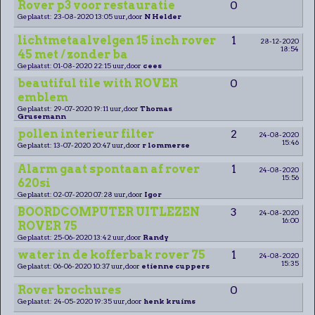
Rover p3 voor restauratie
0
Geplaatst: 23-08-2020 13:05 uur, door
N Helder
lichtmetaalvelgen 15 inch rover
1
28-12-2020
18:54
45 met / zonder ba
Geplaatst: 01-08-2020 22:15 uur, door
cees
beautiful tile with ROVER
0
emblem
Geplaatst: 29-07-2020 19:11 uur, door
Thomas
Grusemann
pollen interieur filter
2
24-08-2020
15:46
Geplaatst: 13-07-2020 20:47 uur, door
r lommerse
Alarm gaat spontaan af rover
1
24-08-2020
15:56
620si
Geplaatst: 02-07-2020 07:28 uur, door
Igor
BOORDCOMPUTER UITLEZEN
3
24-08-2020
16:00
ROVER 75
Geplaatst: 25-06-2020 13:42 uur, door
Randy
water in de kofferbak rover 75
1
24-08-2020
15:35
Geplaatst: 06-06-2020 10:37 uur, door
etienne cuppers
Rover brochures
0
Geplaatst: 24-05-2020 19:35 uur, door
henk kruims