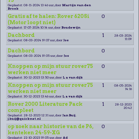
75
Geplaatst: 08-11-2024 13:46 uur, door
Martijn van den
Broek
Gratis af te halen: Rover 620Si
0
(Motor loopt niet)
Geplaatst: 17-07-2024 10:14 uur, door
Boudewijn
Dachbord
1
28-03-2024
11:09
Geplaatst: 08-03-2024 19:07 uur, door
Jos
Dachbord
0
Geplaatst: 08-03-2024 19:05 uur, door
Jos
Knoppen op mijn stuur rover75
0
werken niet meer
Geplaatst: 30-12-2023 13:50 uur, door
L a van dijk
Knoppen op mijn stuur rover75
1
08-05-2024
14:16
werken niet meer
Geplaatst: 30-12-2023 13:46 uur, door
L a van dijk
Rover 2000 Literature Pack
1
28-12-2023
20:42
compleet
Geplaatst: 28-12-2023 12:31 uur, door
Jan Buij.
j.buij@quicknet.nl
op zoek naar historie van de P6,
0
kenteken 24-59-XG
Geplaatst: 22-10-2023 19:05 uur, door
Ad