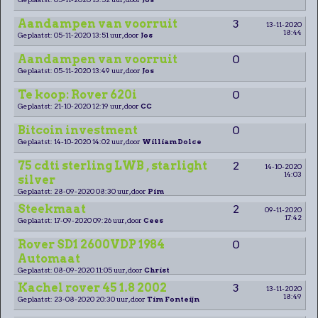
Aandampen van voorruit
3
13-11-2020
18:44
Geplaatst: 05-11-2020 13:51 uur, door
Jos
Aandampen van voorruit
0
Geplaatst: 05-11-2020 13:49 uur, door
Jos
Te koop: Rover 620i
0
Geplaatst: 21-10-2020 12:19 uur, door
CC
Bitcoin investment
0
Geplaatst: 14-10-2020 14:02 uur, door
William Dolce
75 cdti sterling LWB , starlight
2
14-10-2020
14:03
silver
Geplaatst: 28-09-2020 08:30 uur, door
Pim
Steekmaat
2
09-11-2020
17:42
Geplaatst: 17-09-2020 09:26 uur, door
Cees
Rover SD1 2600VDP 1984
0
Automaat
Geplaatst: 08-09-2020 11:05 uur, door
Christ
Kachel rover 45 1.8 2002
3
13-11-2020
18:49
Geplaatst: 23-08-2020 20:30 uur, door
Tim Fonteijn