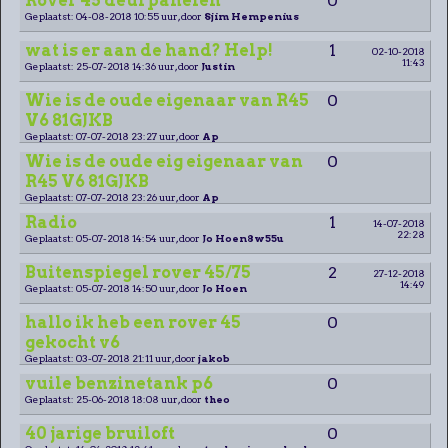
Rover 45 deurpanelen
0
Geplaatst: 04-08-2018 10:55 uur, door
Sjim Hempenius
wat is er aan de hand? Help!
1
02-10-2018
11:43
Geplaatst: 25-07-2018 14:36 uur, door
Justin
Wie is de oude eigenaar van R45
0
V6 81GJKB
Geplaatst: 07-07-2018 23:27 uur, door
Ap
Wie is de oude eig eigenaar van
0
R45 V6 81GJKB
Geplaatst: 07-07-2018 23:26 uur, door
Ap
Radio
1
14-07-2018
22:28
Geplaatst: 05-07-2018 14:54 uur, door
Jo Hoen8w55u
Buitenspiegel rover 45/75
2
27-12-2018
14:49
Geplaatst: 05-07-2018 14:50 uur, door
Jo Hoen
hallo ik heb een rover 45
0
gekocht v6
Geplaatst: 03-07-2018 21:11 uur, door
jakob
vuile benzinetank p6
0
Geplaatst: 25-06-2018 18:08 uur, door
theo
40 jarige bruiloft
0