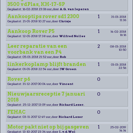
3500 vdPlas, KH-17-SP
Geplaatst: 16-02-2018 23:06 uur, door
A.G. van Ieperen
Aankooptips rover sd1 2300
1
31-01-2018
11:36
Geplaatst: 21-01-2018 10:27 uur, door
Chrisje
Aankoop Rover P5
1
14-02-2018
16:16
Geplaatst: 12-01-2018 17:38 uur, door
Wilfred Nolles
Leer reparatie van een
2
08-01-2018
10:50
voorbank van een P4
Geplaatst: 05-01-2018 21:52 uur, door
Rob
linkerkoplamp blijft branden
1
01-01-2018
22:56
Geplaatst: 01-01-2018 22:54 uur, door
JW Groen
Rover p6
0
Geplaatst: 31-12-2017 00:04 uur, door
Vincent
Nieuwjaarsreceptie 7 januari
0
2018
Geplaatst: 25-12-2017 13:09 uur, door
Richard Lezer.
FEHAC
0
Geplaatst: 03-11-2017 12:49 uur, door
Richard Lezer
Motor pakt niet op bij gasgeven
1
25-02-2019
14:14
Geplaatst: 13-10-2017 23:34 uur, door
J..v.d.Wel