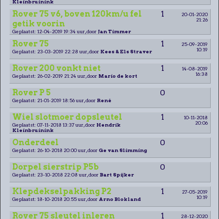
Kleinbruinink
Rover 75 v6, boven 120km/u fel
1
20-01-2020
21:26
getik voorin
Geplaatst: 12-04-2019 19:34 uur, door
Jan Timmer
Rover 75
1
25-09-2019
10:19
Geplaatst: 23-03-2019 22:28 uur, door
Kees & Els Straver
Rover 200 vonkt niet
1
14-08-2019
16:38
Geplaatst: 26-02-2019 21:24 uur, door
Mario de kort
Rover P 5
0
Geplaatst: 21-01-2019 18:56 uur, door
René
Wiel slotmoer dopsleutel
1
10-11-2018
20:06
Geplaatst: 07-11-2018 13:37 uur, door
Hendrik
Kleinbruinink
Onderdeel
0
Geplaatst: 26-10-2018 20:00 uur, door
Ge van Slimming
Dorpel sierstrip P5b
0
Geplaatst: 23-10-2018 22:08 uur, door
Bart Spijker
Klepdekselpakking P2
1
27-05-2019
10:19
Geplaatst: 18-10-2018 20:55 uur, door
Arno Blokland
Rover 75 sleutel inleren
1
28-12-2020