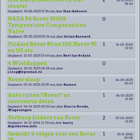
04:46
sleutel
Geplaatst: 25-06-2025 17:54 uur, door
Han Geboers
NADA P6 Rover 3500S
0
Temperature Compensation
Valve
Geplaatst: 07-05-2025 07:34 uur, door
Julian Barnard
Folders Rover 80 en 100; Rover 95
1
14-03-2025
12:33
en 110 etc
Geplaatst: 12-03-2025 17:48 uur, door
Bert Jan Schatz
4 Wieldoppen
0
Geplaatst: 20-01-2025 18:08 uur, door
j.loog@kpnmail.nl
Rover sloop
1
24-05-2025
20:23
Geplaatst: 07-01-2025 20:09 uur, door
Ramon
Auto ruiten ?Rover? en
1
04-01-2025
21:55
carroserie delen
Geplaatst: 04-01-2025 20:52 uur, door
Han te Ronde,
Wageningen
Verkoop folders van Rover
2
07-02-2025
12:05
Geplaatst: 26-12-2024 12:35 uur, door
harry
&spithoven.info
Gezocht 4 velgen voor een Rover
1
10-11-2024
20:08