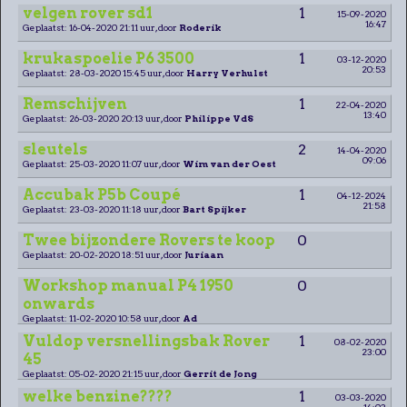
velgen rover sd1
1
15-09-2020
16:47
Geplaatst: 16-04-2020 21:11 uur, door
Roderik
krukaspoelie P6 3500
1
03-12-2020
20:53
Geplaatst: 28-03-2020 15:45 uur, door
Harry Verhulst
Remschijven
1
22-04-2020
13:40
Geplaatst: 26-03-2020 20:13 uur, door
Philippe VdS
sleutels
2
14-04-2020
09:06
Geplaatst: 25-03-2020 11:07 uur, door
Wim van der Oest
Accubak P5b Coupé
1
04-12-2024
21:58
Geplaatst: 23-03-2020 11:18 uur, door
Bart Spijker
Twee bijzondere Rovers te koop
0
Geplaatst: 20-02-2020 18:51 uur, door
Juriaan
Workshop manual P4 1950
0
onwards
Geplaatst: 11-02-2020 10:58 uur, door
Ad
Vuldop versnellingsbak Rover
1
08-02-2020
23:00
45
Geplaatst: 05-02-2020 21:15 uur, door
Gerrit de Jong
welke benzine????
1
03-03-2020
14:03