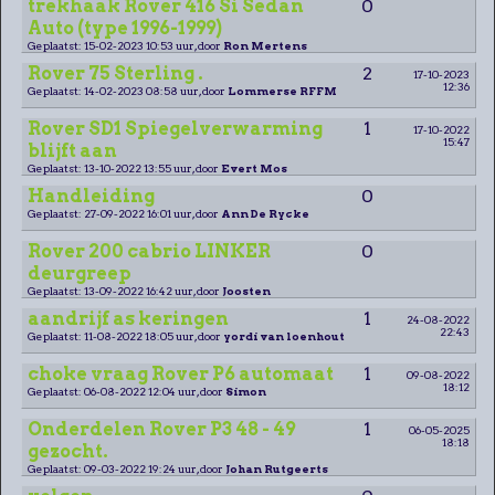
trekhaak Rover 416 Si Sedan
0
Auto (type 1996-1999)
Geplaatst: 15-02-2023 10:53 uur, door
Ron Mertens
Rover 75 Sterling .
2
17-10-2023
12:36
Geplaatst: 14-02-2023 08:58 uur, door
Lommerse RFFM
Rover SD1 Spiegelverwarming
1
17-10-2022
15:47
blijft aan
Geplaatst: 13-10-2022 13:55 uur, door
Evert Mos
Handleiding
0
Geplaatst: 27-09-2022 16:01 uur, door
Ann De Rycke
Rover 200 cabrio LINKER
0
deurgreep
Geplaatst: 13-09-2022 16:42 uur, door
Joosten
aandrijf as keringen
1
24-08-2022
22:43
Geplaatst: 11-08-2022 18:05 uur, door
yordi van loenhout
choke vraag Rover P6 automaat
1
09-08-2022
18:12
Geplaatst: 06-08-2022 12:04 uur, door
Simon
Onderdelen Rover P3 48 - 49
1
06-05-2025
18:18
gezocht.
Geplaatst: 09-03-2022 19:24 uur, door
Johan Rutgeerts