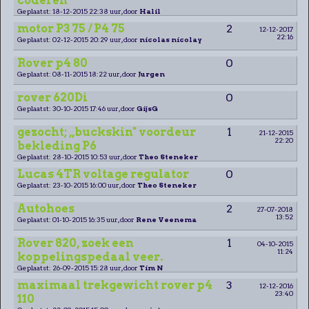
coderen
Geplaatst: 18-12-2015 22:38 uur, door
Halil
motor P3 75 / P4 75
2
12-12-2017
22:16
Geplaatst: 02-12-2015 20:29 uur, door
nicolas nicolay
Rover p4 80
0
Geplaatst: 08-11-2015 18:22 uur, door
Jurgen
rover 620Di
0
Geplaatst: 30-10-2015 17:46 uur, door
GijsG
gezocht; ,,buckskin" voordeur
1
21-12-2015
22:20
bekleding P6
Geplaatst: 28-10-2015 10:53 uur, door
Theo Steneker
Lucas 4TR voltage regulator
0
Geplaatst: 23-10-2015 16:00 uur, door
Theo Steneker
Autohoes
2
27-07-2018
13:52
Geplaatst: 01-10-2015 16:35 uur, door
Rene Veenema
Rover 820, zoek een
1
04-10-2015
11:24
koppelingspedaal veer.
Geplaatst: 26-09-2015 15:28 uur, door
Tim N
maximaal trekgewicht rover p4
3
12-12-2016
23:40
110