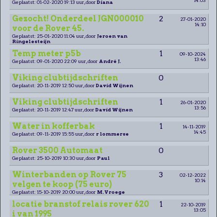
Geplaatst: 01-02-2020 19:13 uur, door
Diana
Gezocht! Onderdeel JGN000010
2
27-01-2020
14:10
voor de Rover 45.
Geplaatst: 25-01-2020 11:04 uur, door
Jeroen van
Ringelesteijn
Temp meter p5b
1
09-10-2024
13:46
Geplaatst: 09-01-2020 22:09 uur, door
André J.
Viking clubtijdschriften
0
Geplaatst: 20-11-2019 12:50 uur, door
David Wijnen
Viking clubtijdschriften
1
26-01-2020
13:56
Geplaatst: 20-11-2019 12:47 uur, door
David Wijnen
Water in kofferbak
1
14-11-2019
14:45
Geplaatst: 09-11-2019 15:55 uur, door
r lommerse
Rover 3500 Automaat
0
Geplaatst: 25-10-2019 10:30 uur, door
Paul
Winterbanden op Rover 75
3
02-12-2022
10:14
velgen te koop (75 euro)
Geplaatst: 15-10-2019 20:00 uur, door
M.Vroege
locatie branstof relais rover 620
1
22-10-2019
13:05
i van 1995