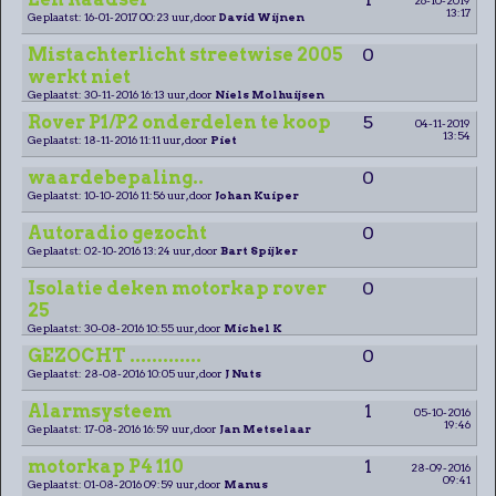
13:17
Geplaatst: 16-01-2017 00:23 uur, door
David Wijnen
Mistachterlicht streetwise 2005
0
werkt niet
Geplaatst: 30-11-2016 16:13 uur, door
Niels Molhuijsen
Rover P1/P2 onderdelen te koop
5
04-11-2019
13:54
Geplaatst: 18-11-2016 11:11 uur, door
Piet
waardebepaling..
0
Geplaatst: 10-10-2016 11:56 uur, door
Johan Kuiper
Autoradio gezocht
0
Geplaatst: 02-10-2016 13:24 uur, door
Bart Spijker
Isolatie deken motorkap rover
0
25
Geplaatst: 30-08-2016 10:55 uur, door
Michel K
GEZOCHT .............
0
Geplaatst: 28-08-2016 10:05 uur, door
J Nuts
Alarmsysteem
1
05-10-2016
19:46
Geplaatst: 17-08-2016 16:59 uur, door
Jan Metselaar
motorkap P4 110
1
28-09-2016
09:41
Geplaatst: 01-08-2016 09:59 uur, door
Manus