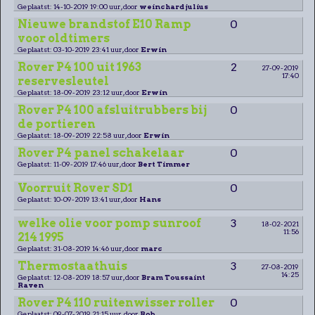
Geplaatst: 14-10-2019 19:00 uur, door
weinchard julius
Nieuwe brandstof E10 Ramp
0
voor oldtimers
Geplaatst: 03-10-2019 23:41 uur, door
Erwin
Rover P4 100 uit 1963
2
27-09-2019
17:40
reservesleutel
Geplaatst: 18-09-2019 23:12 uur, door
Erwin
Rover P4 100 afsluitrubbers bij
0
de portieren
Geplaatst: 18-09-2019 22:58 uur, door
Erwin
Rover P4 panel schakelaar
0
Geplaatst: 11-09-2019 17:46 uur, door
Bert Timmer
Voorruit Rover SD1
0
Geplaatst: 10-09-2019 13:41 uur, door
Hans
welke olie voor pomp sunroof
3
18-02-2021
11:56
214 1995
Geplaatst: 31-08-2019 14:46 uur, door
marc
Thermostaathuis
3
27-08-2019
14:25
Geplaatst: 12-08-2019 18:57 uur, door
Bram Toussaint
Raven
Rover P4 110 ruitenwisser roller
0
Geplaatst: 09-07-2019 21:15 uur, door
Rob