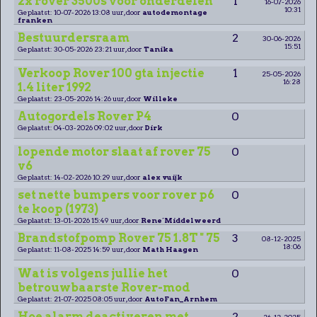
2x rover 3500s voor onderdelen
1
16-07-2026
10:31
Geplaatst: 10-07-2026 13:08 uur, door
autodemontage
franken
Bestuurdersraam
2
30-06-2026
15:51
Geplaatst: 30-05-2026 23:21 uur, door
Tanika
Verkoop Rover 100 gta injectie
1
25-05-2026
16:28
1.4 liter 1992
Geplaatst: 23-05-2026 14:26 uur, door
Willeke
Autogordels Rover P4
0
Geplaatst: 04-03-2026 09:02 uur, door
Dirk
lopende motor slaat af rover 75
0
v6
Geplaatst: 14-02-2026 10:29 uur, door
alex vuijk
set nette bumpers voor rover p6
0
te koop (1973)
Geplaatst: 13-01-2026 15:49 uur, door
Rene´Middelweerd
Brandstofpomp Rover 75 1.8T " 75
3
08-12-2025
18:06
Geplaatst: 11-08-2025 14:59 uur, door
Math Haagen
Wat is volgens jullie het
0
betrouwbaarste Rover-mod
Geplaatst: 21-07-2025 08:05 uur, door
AutoFan_Arnhem
Hoe alarm deactiveren met
2
26-12-2025