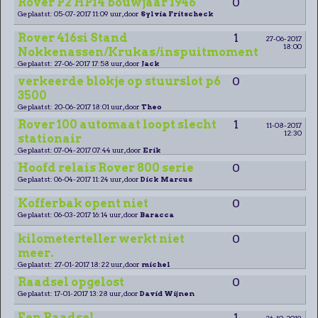
Rover P2 HP14 bouwjaar 1946
0
Geplaatst: 05-07-2017 11:09 uur, door
Sylvia Fritscheck
Rover 416si Stand
1
27-06-2017
18:00
Nokkenassen/Krukas/inspuitmoment
Geplaatst: 27-06-2017 17:58 uur, door
Jack
verkeerde blokje op stuurslot p6
0
3500
Geplaatst: 20-06-2017 18:01 uur, door
Theo
Rover 100 automaat loopt slecht
1
11-08-2017
12:30
stationair
Geplaatst: 07-04-2017 07:44 uur, door
Erik
Hoofd relais Rover 800 serie
0
Geplaatst: 06-04-2017 11:24 uur, door
Dick Marcus
Kofferbak opent niet
0
Geplaatst: 06-03-2017 16:14 uur, door
Baracca
kilometerteller werkt niet
0
meer.
Geplaatst: 27-01-2017 18:22 uur, door
michel
Raadsel opgelost
0
Geplaatst: 17-01-2017 13:28 uur, door
David Wijnen
Een Raadsel
1
26-10-2019