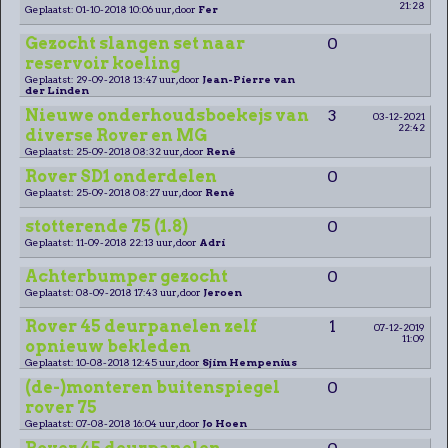
21:28
Geplaatst: 01-10-2018 10:06 uur, door
Fer
Gezocht slangen set naar
0
reservoir koeling
Geplaatst: 29-09-2018 13:47 uur, door
Jean-Pierre van
der Linden
Nieuwe onderhoudsboekejs van
3
03-12-2021
22:42
diverse Rover en MG
Geplaatst: 25-09-2018 08:32 uur, door
René
Rover SD1 onderdelen
0
Geplaatst: 25-09-2018 08:27 uur, door
René
stotterende 75 (1.8)
0
Geplaatst: 11-09-2018 22:13 uur, door
Adri
Achterbumper gezocht
0
Geplaatst: 08-09-2018 17:43 uur, door
Jeroen
Rover 45 deurpanelen zelf
1
07-12-2019
11:09
opnieuw bekleden
Geplaatst: 10-08-2018 12:45 uur, door
Sjim Hempenius
(de-)monteren buitenspiegel
0
rover 75
Geplaatst: 07-08-2018 16:04 uur, door
Jo Hoen