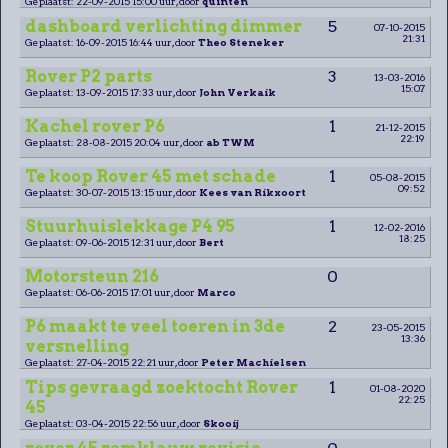
Geplaatst: 22-09-2015 15:00 uur, door
quinten
dashboard verlichting dimmer
5
07-10-2015
21:31
Geplaatst: 16-09-2015 16:44 uur, door
Theo Steneker
Rover P2 parts
3
13-03-2016
15:07
Geplaatst: 13-09-2015 17:33 uur, door
John Verkaik
Kachel rover P6
1
21-12-2015
22:19
Geplaatst: 28-08-2015 20:04 uur, door
ab TWM
Te koop Rover 45 met schade
1
05-08-2015
09:52
Geplaatst: 30-07-2015 13:15 uur, door
Kees van Rikxoort
Stuurhuislekkage P4 95
1
12-02-2016
18:25
Geplaatst: 09-06-2015 12:31 uur, door
Bert
Motorsteun 216
0
Geplaatst: 06-06-2015 17:01 uur, door
Marco
P6 maakt te veel toeren in 3de
2
23-05-2015
13:36
versnelling
Geplaatst: 27-04-2015 22:21 uur, door
Peter Machielsen
Tips gevraagd zoektocht Rover
1
01-08-2020
22:25
45
Geplaatst: 03-04-2015 22:56 uur, door
Skooij