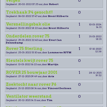
velgen
0
Geplaatst: 20-02-2022 07:25 uur, door
Robert
Trekhaak P4 gezocht!!
0
Geplaatst: 06-02-2022 17:47 uur, door
Bront Hilberts
Versnellingsbak olie
1
10-01-2024
14:31
Geplaatst: 01-02-2022 18:22 uur, door
Bront Hilberts
Onderdelen rover 75
1
31-01-2022
18:31
Geplaatst: 29-01-2022 22:40 uur, door
Evert Jan
Dennekamp
Rover 75 Sterling .
1
17-10-2023
12:38
Geplaatst: 25-01-2022 15:10 uur, door
Lommerse RFFM
Sleutels kwijt rover 75
0
Geplaatst: 13-01-2022 16:22 uur, door
Martijn
ROVER 25 bouwjaar 2001
1
28-12-2021
19:52
Geplaatst: 27-12-2021 09:49 uur, door
Arie
Zoektocht naar rover P6
0
Geplaatst: 21-12-2021 08:14 uur, door
Vincent Derksen
Ventilator weerstand
0
Geplaatst: 20-12-2021 14:11 uur, door
Tim