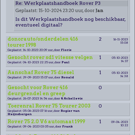
Re: Werkplaatshandboek Rover P3
Geplaatst: 15-10-2024 23:20 uur, door
Jan
Is dit Werkplaatshandboek nog beschikbaar,
eventueel digitaal?
donorauto/onderdelen 416
2
16-11-2023
15:08
tourer 1998
Geplaatst: 14-10-2023 20:09 uur, door
Floris
Gezocht rover sd1 vitesse velgen
1
05-10-2023
14:37
Geplaatst: 04-10-2023 22:25 uur, door
Paul
Aanschaf Rover 75 diesel
1
05-10-2023
14:38
Geplaatst: 29-09-2023 15:07 uur, door
Ronald
Gezocht voor Rover 416
0
deurgrendel en greep
Geplaatst: 26-07-2023 14:54 uur, door
S.Schellevis
Toerenral Rover 75 Tourer 2003
0
Geplaatst: 05-06-2023 07:16 uur, door
Rogier van
Heijnsbergen
Rover 75 2.0 V6 automaat 1999
1
09-04-2023
10:22
Geplaatst: 09-04-2023 03:05 uur, door
Frank