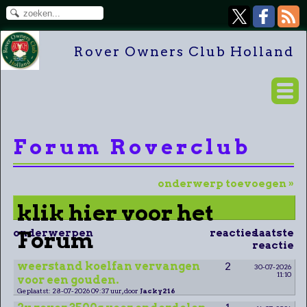
Rover Owners Club Holland
Forum Roverclub
onderwerp toevoegen »
klik hier voor het
onderwerpen
Forum
reacties
laatste
reactie
weerstand koelfan vervangen
2
30-07-2026
11:10
voor een gouden.
Geplaatst: 28-07-2026 09:37 uur, door
Jacky216