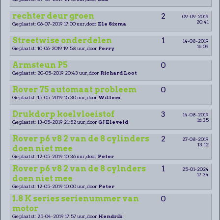
rechter deur groen
2
09-09-2019
20:41
Geplaatst: 06-07-2019 17:00 uur, door
Ele Sixma
Streetwise onderdelen
1
14-08-2019
16:09
Geplaatst: 10-06-2019 19:58 uur, door
Ferry
Armsteun P5
0
Geplaatst: 20-05-2019 20:43 uur, door
Richard Loot
Rover 75 automaat probleem
0
Geplaatst: 15-05-2019 15:30 uur, door
Willem
Drukdorp koelvloeistof
3
14-08-2019
16:35
Geplaatst: 13-05-2019 21:52 uur, door
GJ Eleveld
Rover p6 v8 2 van de 8 cylinders
2
27-08-2019
13:12
doen niet mee
Geplaatst: 12-05-2019 10:36 uur, door
Peter
Rover p6 v8 2 van de 8 cylnders
1
25-01-2024
17:34
doen niet mee
Geplaatst: 12-05-2019 10:00 uur, door
Peter
1.8 K series serienummer van
0
motor
Geplaatst: 25-04-2019 17:57 uur, door
Hendrik