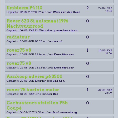
Embleem P4 110
2
27-09-2017
12:05
Geplaatst: 07-09-2017 10:39 uur, door
Wim van der Oest
Rover 620 Si automaat 1996
0
Nachtvuurrood
Geplaatst: 04-09-2017 22:55 uur, door
p van den elzen
radiateur
0
Geplaatst: 30-08-2017 20:52 uur, door
mani
rover75 v8
1
15-09-2017
19:04
Geplaatst: 25-08-2017 22:44 uur, door
Kees Straver
rover75 v8
0
Geplaatst: 25-08-2017 22:42 uur, door
Kees Straver
Aankoop advies p6 3500
0
Geplaatst: 22-08-2017 10:51 uur, door
Caenen
rover 75 koelvin motor
1
20-08-2017
23:09
Geplaatst: 18-08-2017 18:47 uur, door
Bas
Carbuateurs afstellen P5b
0
Coupé
Geplaatst: 01-08-2017 13:00 uur, door
Jan Louvenberg