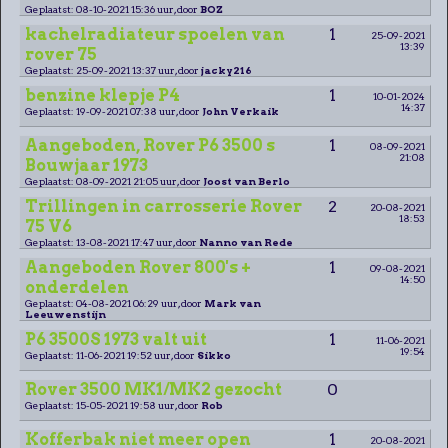
Geplaatst: 08-10-2021 15:36 uur, door
BOZ
kachelradiateur spoelen van
1
25-09-2021
13:39
rover 75
Geplaatst: 25-09-2021 13:37 uur, door
jacky216
benzine klepje P4
1
10-01-2024
14:37
Geplaatst: 19-09-2021 07:38 uur, door
John Verkaik
Aangeboden, Rover P6 3500 s
1
08-09-2021
21:08
Bouwjaar 1973
Geplaatst: 08-09-2021 21:05 uur, door
Joost van Berlo
Trillingen in carrosserie Rover
2
20-08-2021
18:53
75 V6
Geplaatst: 13-08-2021 17:47 uur, door
Nanno van Rede
Aangeboden Rover 800's +
1
09-08-2021
14:50
onderdelen
Geplaatst: 04-08-2021 06:29 uur, door
Mark van
Leeuwenstijn
P6 3500S 1973 valt uit
1
11-06-2021
19:54
Geplaatst: 11-06-2021 19:52 uur, door
Sikko
Rover 3500 MK1/MK2 gezocht
0
Geplaatst: 15-05-2021 19:58 uur, door
Rob
Kofferbak niet meer open
1
20-08-2021