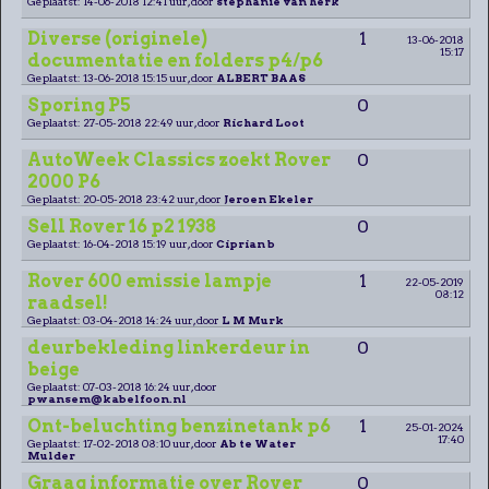
Geplaatst: 14-06-2018 12:41 uur, door
stephanie van herk
Diverse (originele)
1
13-06-2018
15:17
documentatie en folders p4/p6
Geplaatst: 13-06-2018 15:15 uur, door
ALBERT BAAS
Sporing P5
0
Geplaatst: 27-05-2018 22:49 uur, door
Richard Loot
AutoWeek Classics zoekt Rover
0
2000 P6
Geplaatst: 20-05-2018 23:42 uur, door
Jeroen Ekeler
Sell Rover 16 p2 1938
0
Geplaatst: 16-04-2018 15:19 uur, door
Ciprian b
Rover 600 emissie lampje
1
22-05-2019
08:12
raadsel!
Geplaatst: 03-04-2018 14:24 uur, door
L M Murk
deurbekleding linkerdeur in
0
beige
Geplaatst: 07-03-2018 16:24 uur, door
pwansem@kabelfoon.nl
Ont-beluchting benzinetank p6
1
25-01-2024
17:40
Geplaatst: 17-02-2018 08:10 uur, door
Ab te Water
Mulder
Graag informatie over Rover
0