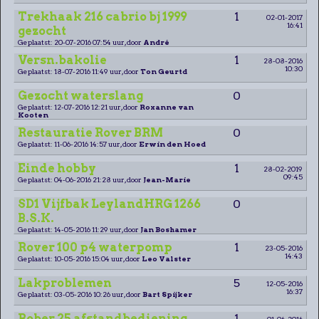
Trekhaak 216 cabrio bj 1999
1
02-01-2017
16:41
gezocht
Geplaatst: 20-07-2016 07:54 uur, door
André
Versn.bakolie
1
28-08-2016
10:30
Geplaatst: 18-07-2016 11:49 uur, door
Ton Geurtd
Gezocht waterslang
0
Geplaatst: 12-07-2016 12:21 uur, door
Roxanne van
Kooten
Restauratie Rover BRM
0
Geplaatst: 11-06-2016 14:57 uur, door
Erwin den Hoed
Einde hobby
1
28-02-2019
09:45
Geplaatst: 04-06-2016 21:28 uur, door
Jean-Marie
SD1 Vijfbak LeylandHRG 1266
0
B.S.K.
Geplaatst: 14-05-2016 11:29 uur, door
Jan Boshamer
Rover 100 p4 waterpomp
1
23-05-2016
14:43
Geplaatst: 10-05-2016 15:04 uur, door
Leo Valster
Lakproblemen
5
12-05-2016
16:37
Geplaatst: 03-05-2016 10:26 uur, door
Bart Spijker
Rober 25 afstandbediening
1
01-06-2016