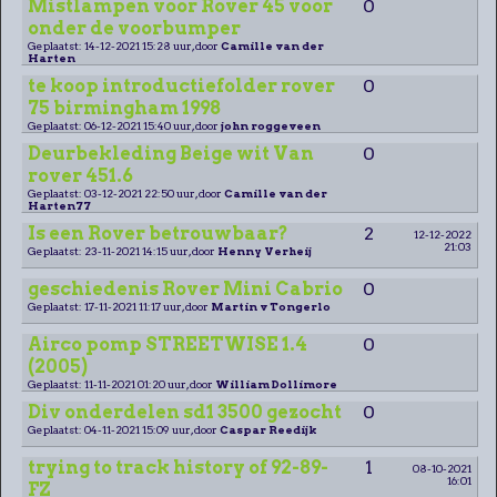
Mistlampen voor Rover 45 voor
0
onder de voorbumper
Geplaatst: 14-12-2021 15:28 uur, door
Camille van der
Harten
te koop introductiefolder rover
0
75 birmingham 1998
Geplaatst: 06-12-2021 15:40 uur, door
john roggeveen
Deurbekleding Beige wit Van
0
rover 451.6
Geplaatst: 03-12-2021 22:50 uur, door
Camille van der
Harten77
Is een Rover betrouwbaar?
2
12-12-2022
21:03
Geplaatst: 23-11-2021 14:15 uur, door
Henny Verheij
geschiedenis Rover Mini Cabrio
0
Geplaatst: 17-11-2021 11:17 uur, door
Martin v Tongerlo
Airco pomp STREETWISE 1.4
0
(2005)
Geplaatst: 11-11-2021 01:20 uur, door
William Dollimore
Div onderdelen sd1 3500 gezocht
0
Geplaatst: 04-11-2021 15:09 uur, door
Caspar Reedijk
trying to track history of 92-89-
1
08-10-2021
16:01
FZ