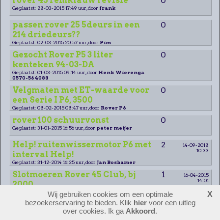
rover 45 remklauw revisie
0
Geplaatst: 28-03-2015 17:49 uur, door
frank
passen rover 25 5deurs in een
0
214 driedeurs??
Geplaatst: 02-03-2015 20:57 uur, door
Pim
Gezocht Rover P5 3 liter
0
kenteken 94-03-DA
Geplaatst: 01-03-2015 09:14 uur, door
Henk Wierenga
0570-564088
Velgmaten met ET-waarde voor
0
een Serie I P6, 3500
Geplaatst: 08-02-2015 08:47 uur, door
Rover P6
rover 100 schuurvonst
0
Geplaatst: 31-01-2015 16:56 uur, door
peter meijer
Help! ruitenwissermotor P6 met
2
14-09-2018
10:33
interval Help!
Geplaatst: 31-12-2014 16:25 uur, door
Jan Boshamer
Slotmoeren Rover 45 Club, bj
1
16-04-2015
14:01
2000
Geplaatst: 24-12-2014 21:36 uur, door
Jasmin Geijteman
Wij gebruiken cookies om een optimale
X
bezoekerservaring te bieden. Klik
hier
voor een uitleg
Vocht kofferbak streetwise
1
28-12-2014
over cookies. Ik ga
Akkoord
.
18:48
Geplaatst: 21-12-2014 13:56 uur, door
Niels Molhuijsen