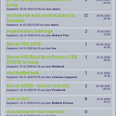
14:48
hoog
Geplaatst: 20-01-2021 22:05 uur, door
marc
verkeerde anti rookmiddel in
11
20-01-2021
20:26
benzine
Geplaatst: 14-01-2021 11:00 uur, door
marc
regenwater lekkage
2
17-01-2021
12:00
Geplaatst: 24-12-2020 18:19 uur, door
Robert Tiel
Rover 75D 2005
1
06-03-2021
14:55
Geplaatst: 18-12-2020 16:23 uur, door
Jos
Rover 600 Roof Bars Partnr CAB
1
13-12-2020
15:03
100290 te koop
Geplaatst: 13-12-2020 14:28 uur, door
Richard
slot kofferbak
1
11-12-2020
19:16
Geplaatst: 06-12-2020 10:57 uur, door
etienne cuppers
Rover 620di - motor valt stil
2
28-05-2021
00:55
Geplaatst: 28-11-2020 19:33 uur, door
Frederik
wat is dit?
8
23-11-2020
17:33
Geplaatst: 22-11-2020 13:42 uur, door
Robbie Veloso
Aandampen van voorruit
0
Geplaatst: 05-11-2020 13:52 uur, door
Jos