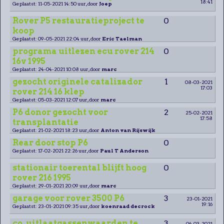
18:41
Geplaatst: 11-05-2021 14:50 uur, door
Joep
Rover P5 restauratieproject te
0
koop
Geplaatst: 09-05-2021 22:04 uur, door
Eric Taelman
programa uitlezen ecu rover 214
0
16v 1995
Geplaatst: 24-04-2021 10:08 uur, door
marc
gezocht originele catalizador
1
08-03-2021
17:03
rover 214 16 klep
Geplaatst: 05-03-2021 12:07 uur, door
marc
P6 donor gezocht voor
2
25-02-2021
17:58
transplantatie
Geplaatst: 21-02-2021 18:23 uur, door
Anton van Rijswijk
Rear door stop P6
0
Geplaatst: 17-02-2021 22:26 uur, door
Paul T Anderson
stationair toerental blijft hoog
0
rover 216 1995
Geplaatst: 29-01-2021 20:09 uur, door
marc
garage voor rover 3500 P6
3
23-01-2021
19:16
Geplaatst: 23-01-2021 09:35 uur, door
koenraad decrock
co ,uitlaatgassenwaarden te
3
06-03-2021