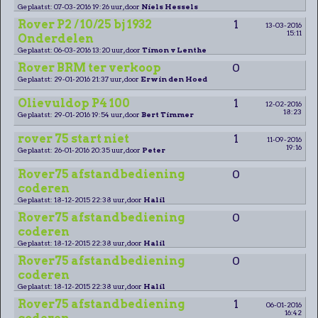
Geplaatst: 07-03-2016 19:26 uur, door
Niels Hessels
Rover P2 / 10/25 bj 1932
1
13-03-2016
15:11
Onderdelen
Geplaatst: 06-03-2016 13:20 uur, door
Timon v Lenthe
Rover BRM ter verkoop
0
Geplaatst: 29-01-2016 21:37 uur, door
Erwin den Hoed
Olievuldop P4 100
1
12-02-2016
18:23
Geplaatst: 29-01-2016 19:54 uur, door
Bert Timmer
rover 75 start niet
1
11-09-2016
19:16
Geplaatst: 26-01-2016 20:35 uur, door
Peter
Rover75 afstandbediening
0
coderen
Geplaatst: 18-12-2015 22:38 uur, door
Halil
Rover75 afstandbediening
0
coderen
Geplaatst: 18-12-2015 22:38 uur, door
Halil
Rover75 afstandbediening
0
coderen
Geplaatst: 18-12-2015 22:38 uur, door
Halil
Rover75 afstandbediening
1
06-01-2016
16:42