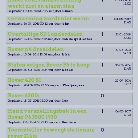
12:00
werkt niet en alarm slaa
Geplaatst: 02-05-2016 07:49 uur, door
Cihan
verwarming wordt niet warm
1
03-05-2019
11:45
Geplaatst: 26-04-2016 00:12 uur, door
john
Overtollige SD 1 onderdelen
1
21-01-2018
10:30
Geplaatst: 24-04-2016 16:06 uur, door
Rob de Quillettes
Rover p4 draaidelen
1
10-05-2016
14:53
Geplaatst: 15-04-2016 13:04 uur, door
Sjirk
Stalen velgen Rover P6 te koop
1
31-03-2016
11:45
Geplaatst: 30-03-2016 17:34 uur, door
Kobus
Rover 420 SI
1
26-09-2016
17:17
Geplaatst: 20-03-2016 22:55 uur, door
Thei jaegers
Rover 620Di
0
Geplaatst: 18-03-2016 15:30 uur, door
Cor
Hand versnellingsbak in een
1
06-01-2017
19:26
Rover P6 3500 1970
Geplaatst: 08-03-2016 21:13 uur, door
Benlaro
Toerenteller beweegt stationair
0
rover 214si