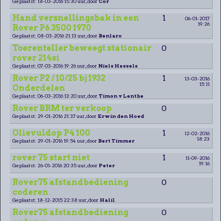
Geplaatst: 18-03-2016 15:30 uur, door
Cor
Hand versnellingsbak in een
1
06-01-2017
19:26
Rover P6 3500 1970
Geplaatst: 08-03-2016 21:13 uur, door
Benlaro
Toerenteller beweegt stationair
0
rover 214si
Geplaatst: 07-03-2016 19:26 uur, door
Niels Hessels
Rover P2 / 10/25 bj 1932
1
13-03-2016
15:11
Onderdelen
Geplaatst: 06-03-2016 13:20 uur, door
Timon v Lenthe
Rover BRM ter verkoop
0
Geplaatst: 29-01-2016 21:37 uur, door
Erwin den Hoed
Olievuldop P4 100
1
12-02-2016
18:23
Geplaatst: 29-01-2016 19:54 uur, door
Bert Timmer
rover 75 start niet
1
11-09-2016
19:16
Geplaatst: 26-01-2016 20:35 uur, door
Peter
Rover75 afstandbediening
0
coderen
Geplaatst: 18-12-2015 22:38 uur, door
Halil
Rover75 afstandbediening
0