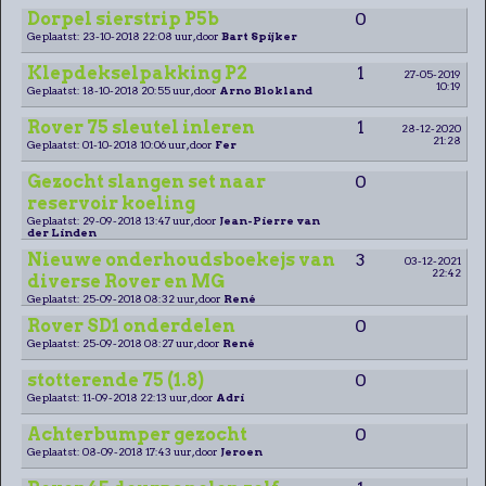
Dorpel sierstrip P5b
0
Geplaatst: 23-10-2018 22:08 uur, door
Bart Spijker
Klepdekselpakking P2
1
27-05-2019
10:19
Geplaatst: 18-10-2018 20:55 uur, door
Arno Blokland
Rover 75 sleutel inleren
1
28-12-2020
21:28
Geplaatst: 01-10-2018 10:06 uur, door
Fer
Gezocht slangen set naar
0
reservoir koeling
Geplaatst: 29-09-2018 13:47 uur, door
Jean-Pierre van
der Linden
Nieuwe onderhoudsboekejs van
3
03-12-2021
22:42
diverse Rover en MG
Geplaatst: 25-09-2018 08:32 uur, door
René
Rover SD1 onderdelen
0
Geplaatst: 25-09-2018 08:27 uur, door
René
stotterende 75 (1.8)
0
Geplaatst: 11-09-2018 22:13 uur, door
Adri
Achterbumper gezocht
0
Geplaatst: 08-09-2018 17:43 uur, door
Jeroen