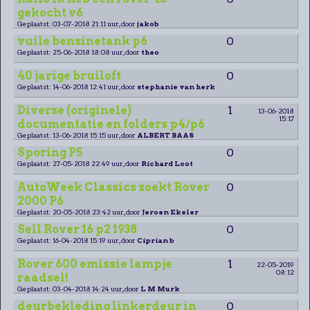
gekocht v6
Geplaatst: 03-07-2018 21:11 uur, door
jakob
vuile benzinetank p6
0
Geplaatst: 25-06-2018 18:08 uur, door
theo
40 jarige bruiloft
0
Geplaatst: 14-06-2018 12:41 uur, door
stephanie van herk
Diverse (originele)
1
13-06-2018
15:17
documentatie en folders p4/p6
Geplaatst: 13-06-2018 15:15 uur, door
ALBERT BAAS
Sporing P5
0
Geplaatst: 27-05-2018 22:49 uur, door
Richard Loot
AutoWeek Classics zoekt Rover
0
2000 P6
Geplaatst: 20-05-2018 23:42 uur, door
Jeroen Ekeler
Sell Rover 16 p2 1938
0
Geplaatst: 16-04-2018 15:19 uur, door
Ciprian b
Rover 600 emissie lampje
1
22-05-2019
08:12
raadsel!
Geplaatst: 03-04-2018 14:24 uur, door
L M Murk
deurbekleding linkerdeur in
0