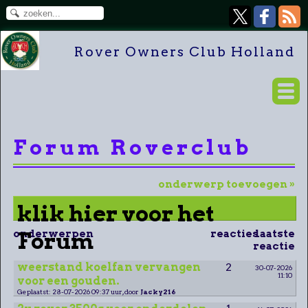
Rover Owners Club Holland
Forum Roverclub
onderwerp toevoegen »
klik hier voor het
onderwerpen
Forum
reacties
laatste
reactie
weerstand koelfan vervangen
2
30-07-2026
11:10
voor een gouden.
Geplaatst: 28-07-2026 09:37 uur, door
Jacky216