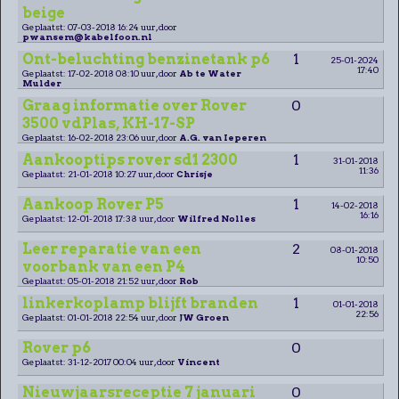
beige
Geplaatst: 07-03-2018 16:24 uur, door
pwansem@kabelfoon.nl
Ont-beluchting benzinetank p6
1
25-01-2024
17:40
Geplaatst: 17-02-2018 08:10 uur, door
Ab te Water
Mulder
Graag informatie over Rover
0
3500 vdPlas, KH-17-SP
Geplaatst: 16-02-2018 23:06 uur, door
A.G. van Ieperen
Aankooptips rover sd1 2300
1
31-01-2018
11:36
Geplaatst: 21-01-2018 10:27 uur, door
Chrisje
Aankoop Rover P5
1
14-02-2018
16:16
Geplaatst: 12-01-2018 17:38 uur, door
Wilfred Nolles
Leer reparatie van een
2
08-01-2018
10:50
voorbank van een P4
Geplaatst: 05-01-2018 21:52 uur, door
Rob
linkerkoplamp blijft branden
1
01-01-2018
22:56
Geplaatst: 01-01-2018 22:54 uur, door
JW Groen
Rover p6
0
Geplaatst: 31-12-2017 00:04 uur, door
Vincent
Nieuwjaarsreceptie 7 januari
0