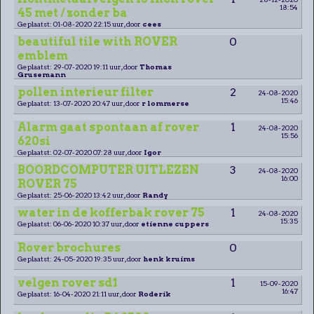
18:54
45 met / zonder ba
Geplaatst: 01-08-2020 22:15 uur, door
cees
beautiful tile with ROVER
0
emblem
Geplaatst: 29-07-2020 19:11 uur, door
Thomas
Grusemann
pollen interieur filter
2
24-08-2020
15:46
Geplaatst: 13-07-2020 20:47 uur, door
r lommerse
Alarm gaat spontaan af rover
1
24-08-2020
15:56
620si
Geplaatst: 02-07-2020 07:28 uur, door
Igor
BOORDCOMPUTER UITLEZEN
3
24-08-2020
16:00
ROVER 75
Geplaatst: 25-06-2020 13:42 uur, door
Randy
water in de kofferbak rover 75
1
24-08-2020
15:35
Geplaatst: 06-06-2020 10:37 uur, door
etienne cuppers
Rover brochures
0
Geplaatst: 24-05-2020 19:35 uur, door
henk kruims
velgen rover sd1
1
15-09-2020
16:47
Geplaatst: 16-04-2020 21:11 uur, door
Roderik