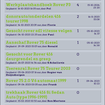
Werkplaatshandboek Rover P3
4
15-10-2024
23:20
Geplaatst: 16-10-2023 16:05 uur, door
Pol
donorauto/onderdelen 416
2
16-11-2023
15:08
tourer 1998
Geplaatst: 14-10-2023 20:09 uur, door
Floris
Gezocht rover sd1 vitesse velgen
1
05-10-2023
14:37
Geplaatst: 04-10-2023 22:25 uur, door
Paul
Aanschaf Rover 75 diesel
1
05-10-2023
14:38
Geplaatst: 29-09-2023 15:07 uur, door
Ronald
Gezocht voor Rover 416
0
deurgrendel en greep
Geplaatst: 26-07-2023 14:54 uur, door
S.Schellevis
Toerenral Rover 75 Tourer 2003
0
Geplaatst: 05-06-2023 07:16 uur, door
Rogier van
Heijnsbergen
Rover 75 2.0 V6 automaat 1999
1
09-04-2023
10:22
Geplaatst: 09-04-2023 03:05 uur, door
Frank
trekhaak Rover 416 Si Sedan
0
Auto (type 1996-1999)
Geplaatst: 15-02-2023 10:53 uur, door
Ron Mertens