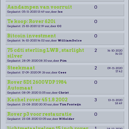
Aandampen van voorruit
0
Geplaatst: 05-11-2020 13:49 uur, door
Jos
Te koop: Rover 620i
0
Geplaatst: 21-10-2020 12:19 uur, door
CC
Bitcoin investment
0
Geplaatst: 14-10-2020 14:02 uur, door
William Dolce
75 cdti sterling LWB , starlight
2
14-10-2020
14:03
silver
Geplaatst: 28-09-2020 08:30 uur, door
Pim
Steekmaat
2
09-11-2020
17:42
Geplaatst: 17-09-2020 09:26 uur, door
Cees
Rover SD1 2600VDP 1984
0
Automaat
Geplaatst: 08-09-2020 11:05 uur, door
Christ
Kachel rover 45 1.8 2002
3
13-11-2020
18:49
Geplaatst: 23-08-2020 20:30 uur, door
Tim Fonteijn
Rover p3 voor restauratie
0
Geplaatst: 23-08-2020 13:05 uur, door
N Helder
lichtmetaalvelgen 15 inch rover
1
28-12-2020