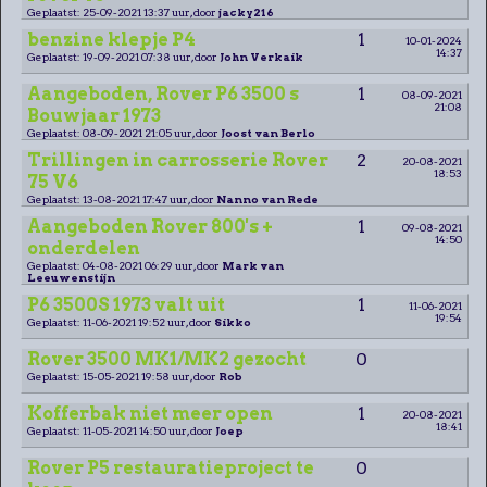
Geplaatst: 25-09-2021 13:37 uur, door
jacky216
benzine klepje P4
1
10-01-2024
14:37
Geplaatst: 19-09-2021 07:38 uur, door
John Verkaik
Aangeboden, Rover P6 3500 s
1
08-09-2021
21:08
Bouwjaar 1973
Geplaatst: 08-09-2021 21:05 uur, door
Joost van Berlo
Trillingen in carrosserie Rover
2
20-08-2021
18:53
75 V6
Geplaatst: 13-08-2021 17:47 uur, door
Nanno van Rede
Aangeboden Rover 800's +
1
09-08-2021
14:50
onderdelen
Geplaatst: 04-08-2021 06:29 uur, door
Mark van
Leeuwenstijn
P6 3500S 1973 valt uit
1
11-06-2021
19:54
Geplaatst: 11-06-2021 19:52 uur, door
Sikko
Rover 3500 MK1/MK2 gezocht
0
Geplaatst: 15-05-2021 19:58 uur, door
Rob
Kofferbak niet meer open
1
20-08-2021
18:41
Geplaatst: 11-05-2021 14:50 uur, door
Joep
Rover P5 restauratieproject te
0