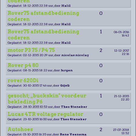
coderen
Geplaatst: 18-12-2015 22:38 uur, door
Halil
Rover75 afstandbediening
0
coderen
Geplaatst: 18-12-2015 22:38 uur, door
Halil
Rover75 afstandbediening
1
06-01-2016
16:42
coderen
Geplaatst: 18-12-2015 22:38 uur, door
Halil
motor P3 75 / P4 75
2
12-12-2017
22:16
Geplaatst: 02-12-2015 20:29 uur, door
nicolas nicolay
Rover p4 80
0
Geplaatst: 08-11-2015 18:22 uur, door
Jurgen
rover 620Di
0
Geplaatst: 30-10-2015 17:46 uur, door
GijsG
gezocht; ,,buckskin" voordeur
1
21-12-2015
22:20
bekleding P6
Geplaatst: 28-10-2015 10:53 uur, door
Theo Steneker
Lucas 4TR voltage regulator
0
Geplaatst: 23-10-2015 16:00 uur, door
Theo Steneker
Autohoes
2
27-07-2018
13:52
Geplaatst: 01-10-2015 16:35 uur, door
Rene Veenema