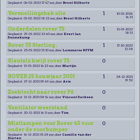
Geplaatst: 06-02-2022 17:47 uur, door
Bront Hilberts
Versnellingsbak olie
1
10-01-2024
14:31
Geplaatst: 01-02-2022 18:22 uur, door
Bront Hilberts
Onderdelen rover 75
1
31-01-2022
18:31
Geplaatst: 29-01-2022 22:40 uur, door
Evert Jan
Dennekamp
Rover 75 Sterling .
1
17-10-2023
12:38
Geplaatst: 25-01-2022 15:10 uur, door
Lommerse RFFM
Sleutels kwijt rover 75
0
Geplaatst: 13-01-2022 16:22 uur, door
Martijn
ROVER 25 bouwjaar 2001
1
28-12-2021
19:52
Geplaatst: 27-12-2021 09:49 uur, door
Arie
Zoektocht naar rover P6
0
Geplaatst: 21-12-2021 08:14 uur, door
Vincent Derksen
Ventilator weerstand
0
Geplaatst: 20-12-2021 14:11 uur, door
Tim
Mistlampen voor Rover 45 voor
0
onder de voorbumper
Geplaatst: 14-12-2021 15:28 uur, door
Camille van der
Harten