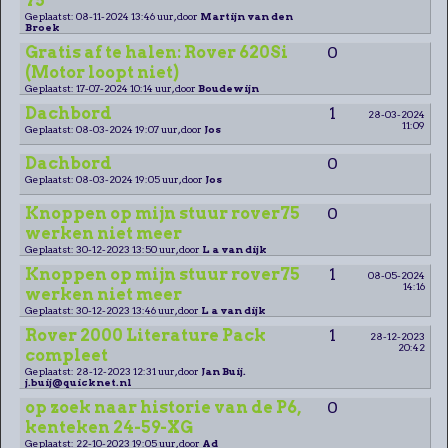
75
Geplaatst: 08-11-2024 13:46 uur, door
Martijn van den
Broek
Gratis af te halen: Rover 620Si
0
(Motor loopt niet)
Geplaatst: 17-07-2024 10:14 uur, door
Boudewijn
Dachbord
1
28-03-2024
11:09
Geplaatst: 08-03-2024 19:07 uur, door
Jos
Dachbord
0
Geplaatst: 08-03-2024 19:05 uur, door
Jos
Knoppen op mijn stuur rover75
0
werken niet meer
Geplaatst: 30-12-2023 13:50 uur, door
L a van dijk
Knoppen op mijn stuur rover75
1
08-05-2024
14:16
werken niet meer
Geplaatst: 30-12-2023 13:46 uur, door
L a van dijk
Rover 2000 Literature Pack
1
28-12-2023
20:42
compleet
Geplaatst: 28-12-2023 12:31 uur, door
Jan Buij.
j.buij@quicknet.nl
op zoek naar historie van de P6,
0
kenteken 24-59-XG
Geplaatst: 22-10-2023 19:05 uur, door
Ad