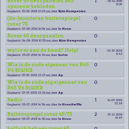
Rover 45 deurpanelen zelf
1
07-12-2019
11:09
opnieuw bekleden
Geplaatst: 10-08-2018 12:45 uur, door
Sjim Hempenius
(de-)monteren buitenspiegel
0
rover 75
Geplaatst: 07-08-2018 16:04 uur, door
Jo Hoen
Rover 45 deurpanelen
0
Geplaatst: 04-08-2018 10:55 uur, door
Sjim Hempenius
wat is er aan de hand? Help!
1
02-10-2018
11:43
Geplaatst: 25-07-2018 14:36 uur, door
Justin
Wie is de oude eigenaar van R45
0
V6 81GJKB
Geplaatst: 07-07-2018 23:27 uur, door
Ap
Wie is de oude eig eigenaar van
0
R45 V6 81GJKB
Geplaatst: 07-07-2018 23:26 uur, door
Ap
Radio
1
14-07-2018
22:28
Geplaatst: 05-07-2018 14:54 uur, door
Jo Hoen8w55u
Buitenspiegel rover 45/75
2
27-12-2018
14:49
Geplaatst: 05-07-2018 14:50 uur, door
Jo Hoen
hallo ik heb een rover 45
0