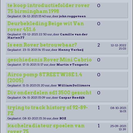
te koop introductiefolder rover
0
75 birmingham 1998
Geplaatst: 06-12-2021 15:40 uur, door
john roggeveen
Deurbekleding Beige wit Van
0
rover 451.6
Geplaatst: 03-12-2021 22:50 uur, door
Camille van der
Harten77
Is een Rover betrouwbaar?
2
12-12-2022
21:03
Geplaatst: 23-11-2021 14:15 uur, door
Henny Verheij
geschiedenis Rover Mini Cabrio
0
Geplaatst: 17-11-2021 11:17 uur, door
Martin v Tongerlo
Airco pomp STREETWISE 1.4
0
(2005)
Geplaatst: 11-11-2021 01:20 uur, door
William Dollimore
Div onderdelen sd1 3500 gezocht
0
Geplaatst: 04-11-2021 15:09 uur, door
Caspar Reedijk
trying to track history of 92-89-
1
08-10-2021
16:01
FZ
Geplaatst: 08-10-2021 15:36 uur, door
BOZ
kachelradiateur spoelen van
1
25-09-2021
13:39
rover 75