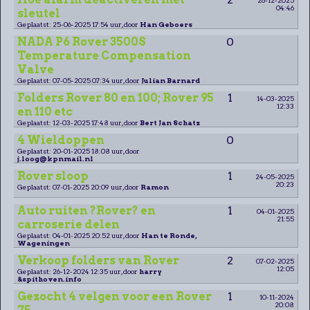
04:46
sleutel
Geplaatst: 25-06-2025 17:54 uur, door
Han Geboers
NADA P6 Rover 3500S
0
Temperature Compensation
Valve
Geplaatst: 07-05-2025 07:34 uur, door
Julian Barnard
Folders Rover 80 en 100; Rover 95
1
14-03-2025
12:33
en 110 etc
Geplaatst: 12-03-2025 17:48 uur, door
Bert Jan Schatz
4 Wieldoppen
0
Geplaatst: 20-01-2025 18:08 uur, door
j.loog@kpnmail.nl
Rover sloop
1
24-05-2025
20:23
Geplaatst: 07-01-2025 20:09 uur, door
Ramon
Auto ruiten ?Rover? en
1
04-01-2025
21:55
carroserie delen
Geplaatst: 04-01-2025 20:52 uur, door
Han te Ronde,
Wageningen
Verkoop folders van Rover
2
07-02-2025
12:05
Geplaatst: 26-12-2024 12:35 uur, door
harry
&spithoven.info
Gezocht 4 velgen voor een Rover
1
10-11-2024
20:08