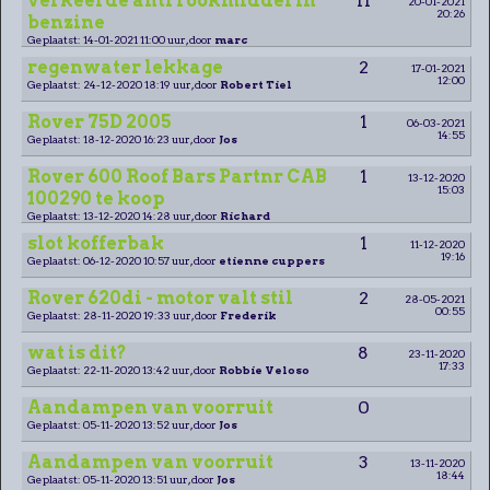
verkeerde anti rookmiddel in
11
20-01-2021
20:26
benzine
Geplaatst: 14-01-2021 11:00 uur, door
marc
regenwater lekkage
2
17-01-2021
12:00
Geplaatst: 24-12-2020 18:19 uur, door
Robert Tiel
Rover 75D 2005
1
06-03-2021
14:55
Geplaatst: 18-12-2020 16:23 uur, door
Jos
Rover 600 Roof Bars Partnr CAB
1
13-12-2020
15:03
100290 te koop
Geplaatst: 13-12-2020 14:28 uur, door
Richard
slot kofferbak
1
11-12-2020
19:16
Geplaatst: 06-12-2020 10:57 uur, door
etienne cuppers
Rover 620di - motor valt stil
2
28-05-2021
00:55
Geplaatst: 28-11-2020 19:33 uur, door
Frederik
wat is dit?
8
23-11-2020
17:33
Geplaatst: 22-11-2020 13:42 uur, door
Robbie Veloso
Aandampen van voorruit
0
Geplaatst: 05-11-2020 13:52 uur, door
Jos
Aandampen van voorruit
3
13-11-2020
18:44
Geplaatst: 05-11-2020 13:51 uur, door
Jos