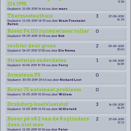
11:56
214 1995
Geplaatst: 31-08-2019 14:46 uur, door
marc
Thermostaathuis
3
27-08-2019
14:25
Geplaatst: 12-08-2019 18:57 uur, door
Bram Toussaint
Raven
Rover P4 110 ruitenwisser roller
0
Geplaatst: 09-07-2019 21:15 uur, door
Rob
rechter deur groen
2
09-09-2019
20:41
Geplaatst: 06-07-2019 17:00 uur, door
Ele Sixma
Streetwise onderdelen
1
14-08-2019
16:09
Geplaatst: 10-06-2019 19:58 uur, door
Ferry
Armsteun P5
0
Geplaatst: 20-05-2019 20:43 uur, door
Richard Loot
Rover 75 automaat probleem
0
Geplaatst: 15-05-2019 15:30 uur, door
Willem
Drukdorp koelvloeistof
3
14-08-2019
16:35
Geplaatst: 13-05-2019 21:52 uur, door
GJ Eleveld
Rover p6 v8 2 van de 8 cylinders
2
27-08-2019
13:12
doen niet mee
Geplaatst: 12-05-2019 10:36 uur, door
Peter