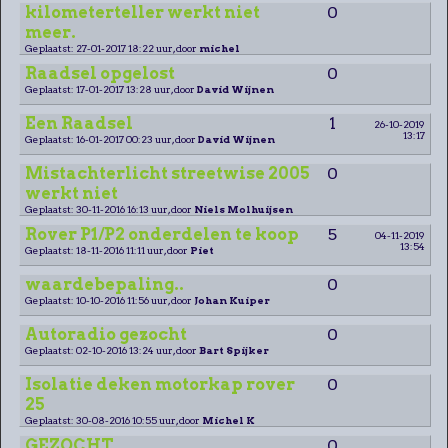
kilometerteller werkt niet
0
meer.
Geplaatst: 27-01-2017 18:22 uur, door
michel
Raadsel opgelost
0
Geplaatst: 17-01-2017 13:28 uur, door
David Wijnen
Een Raadsel
1
26-10-2019
13:17
Geplaatst: 16-01-2017 00:23 uur, door
David Wijnen
Mistachterlicht streetwise 2005
0
werkt niet
Geplaatst: 30-11-2016 16:13 uur, door
Niels Molhuijsen
Rover P1/P2 onderdelen te koop
5
04-11-2019
13:54
Geplaatst: 18-11-2016 11:11 uur, door
Piet
waardebepaling..
0
Geplaatst: 10-10-2016 11:56 uur, door
Johan Kuiper
Autoradio gezocht
0
Geplaatst: 02-10-2016 13:24 uur, door
Bart Spijker
Isolatie deken motorkap rover
0
25
Geplaatst: 30-08-2016 10:55 uur, door
Michel K
GEZOCHT .............
0