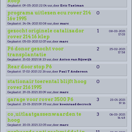
koop
Geplaatst: 09-05-2021 22:04 uur, door
Eric Taelman
programa uitlezen ecu rover 214
0
16v 1995
Geplaatst: 24-04-2021 10:08 uur, door
marc
gezocht originele catalizador
1
08-03-2021
17:03
rover 214 16 klep
Geplaatst: 05-03-2021 12:07 uur, door
marc
P6 donor gezocht voor
2
25-02-2021
17:58
transplantatie
Geplaatst: 21-02-2021 18:23 uur, door
Anton van Rijswijk
Rear door stop P6
0
Geplaatst: 17-02-2021 22:26 uur, door
Paul T Anderson
stationair toerental blijft hoog
0
rover 216 1995
Geplaatst: 29-01-2021 20:09 uur, door
marc
garage voor rover 3500 P6
3
23-01-2021
19:16
Geplaatst: 23-01-2021 09:35 uur, door
koenraad decrock
co ,uitlaatgassenwaarden te
3
06-03-2021
14:48
hoog
Geplaatst: 20-01-2021 22:05 uur, door
marc