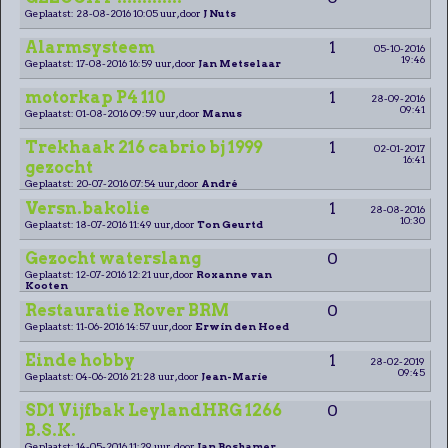
Geplaatst: 28-08-2016 10:05 uur, door
J Nuts
Alarmsysteem
1
05-10-2016
19:46
Geplaatst: 17-08-2016 16:59 uur, door
Jan Metselaar
motorkap P4 110
1
28-09-2016
09:41
Geplaatst: 01-08-2016 09:59 uur, door
Manus
Trekhaak 216 cabrio bj 1999
1
02-01-2017
16:41
gezocht
Geplaatst: 20-07-2016 07:54 uur, door
André
Versn.bakolie
1
28-08-2016
10:30
Geplaatst: 18-07-2016 11:49 uur, door
Ton Geurtd
Gezocht waterslang
0
Geplaatst: 12-07-2016 12:21 uur, door
Roxanne van
Kooten
Restauratie Rover BRM
0
Geplaatst: 11-06-2016 14:57 uur, door
Erwin den Hoed
Einde hobby
1
28-02-2019
09:45
Geplaatst: 04-06-2016 21:28 uur, door
Jean-Marie
SD1 Vijfbak LeylandHRG 1266
0
B.S.K.
Geplaatst: 14-05-2016 11:29 uur, door
Jan Boshamer