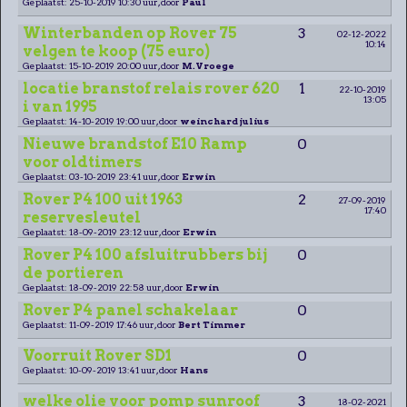
Geplaatst: 25-10-2019 10:30 uur, door
Paul
Winterbanden op Rover 75
3
02-12-2022
10:14
velgen te koop (75 euro)
Geplaatst: 15-10-2019 20:00 uur, door
M.Vroege
locatie branstof relais rover 620
1
22-10-2019
13:05
i van 1995
Geplaatst: 14-10-2019 19:00 uur, door
weinchard julius
Nieuwe brandstof E10 Ramp
0
voor oldtimers
Geplaatst: 03-10-2019 23:41 uur, door
Erwin
Rover P4 100 uit 1963
2
27-09-2019
17:40
reservesleutel
Geplaatst: 18-09-2019 23:12 uur, door
Erwin
Rover P4 100 afsluitrubbers bij
0
de portieren
Geplaatst: 18-09-2019 22:58 uur, door
Erwin
Rover P4 panel schakelaar
0
Geplaatst: 11-09-2019 17:46 uur, door
Bert Timmer
Voorruit Rover SD1
0
Geplaatst: 10-09-2019 13:41 uur, door
Hans
welke olie voor pomp sunroof
3
18-02-2021