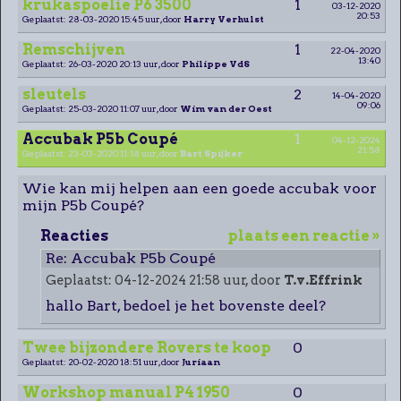
krukaspoelie P6 3500
1
03-12-2020
20:53
Geplaatst: 28-03-2020 15:45 uur, door
Harry Verhulst
Remschijven
1
22-04-2020
13:40
Geplaatst: 26-03-2020 20:13 uur, door
Philippe VdS
sleutels
2
14-04-2020
09:06
Geplaatst: 25-03-2020 11:07 uur, door
Wim van der Oest
Accubak P5b Coupé
1
04-12-2024
21:58
Geplaatst: 23-03-2020 11:18 uur, door
Bart Spijker
Wie kan mij helpen aan een goede accubak voor
mijn P5b Coupé?
Reacties
plaats een reactie »
Re: Accubak P5b Coupé
Geplaatst: 04-12-2024 21:58 uur, door
T.v.Effrink
hallo Bart, bedoel je het bovenste deel?
Twee bijzondere Rovers te koop
0
Geplaatst: 20-02-2020 18:51 uur, door
Juriaan
Workshop manual P4 1950
0