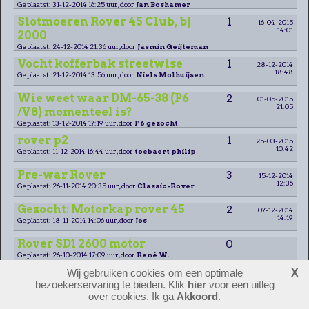
Geplaatst: 31-12-2014 16:25 uur, door
Jan Boshamer
Slotmoeren Rover 45 Club, bj
1
16-04-2015
14:01
2000
Geplaatst: 24-12-2014 21:36 uur, door
Jasmin Geijteman
Vocht kofferbak streetwise
1
28-12-2014
18:48
Geplaatst: 21-12-2014 13:56 uur, door
Niels Molhuijsen
Wie weet waar DM-65-38 (P6
2
01-05-2015
21:05
/V8) momenteel is?
Geplaatst: 13-12-2014 17:19 uur, door
P6 gezocht
rover p2
1
25-03-2015
10:42
Geplaatst: 11-12-2014 16:44 uur, door
toebaert philip
Pre-war Rover
3
15-12-2014
12:36
Geplaatst: 26-11-2014 20:35 uur, door
Classic-Rover
Gezocht: Motorkap rover 45
2
07-12-2014
14:19
Geplaatst: 18-11-2014 14:06 uur, door
Jos
Rover SD1 2600 motor
0
Geplaatst: 26-10-2014 17:09 uur, door
René W.
Wij gebruiken cookies om een optimale
X
Betrouwbaarheid SD1 vitesse
1
26-10-2014
bezoekerservaring te bieden. Klik
hier
voor een uitleg
16:58
motor
over cookies. Ik ga
Akkoord
.
Geplaatst: 25-10-2014 20:31 uur, door
Eise