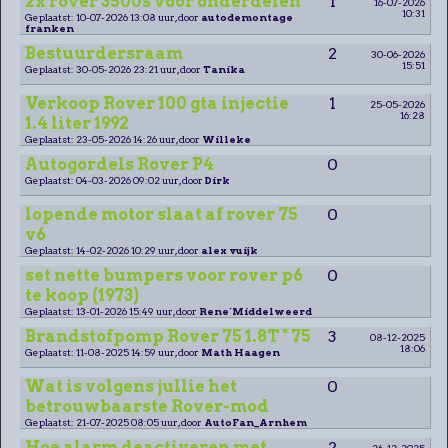
2x rover 3500s voor onderdelen
1
16-07-2026
10:31
Geplaatst: 10-07-2026 13:08 uur, door
autodemontage
franken
Bestuurdersraam
2
30-06-2026
15:51
Geplaatst: 30-05-2026 23:21 uur, door
Tanika
Verkoop Rover 100 gta injectie
1
25-05-2026
16:28
1.4 liter 1992
Geplaatst: 23-05-2026 14:26 uur, door
Willeke
Autogordels Rover P4
0
Geplaatst: 04-03-2026 09:02 uur, door
Dirk
lopende motor slaat af rover 75
0
v6
Geplaatst: 14-02-2026 10:29 uur, door
alex vuijk
set nette bumpers voor rover p6
0
te koop (1973)
Geplaatst: 13-01-2026 15:49 uur, door
Rene´Middelweerd
Brandstofpomp Rover 75 1.8T " 75
3
08-12-2025
18:06
Geplaatst: 11-08-2025 14:59 uur, door
Math Haagen
Wat is volgens jullie het
0
betrouwbaarste Rover-mod
Geplaatst: 21-07-2025 08:05 uur, door
AutoFan_Arnhem
Hoe alarm deactiveren met
2
26-12-2025