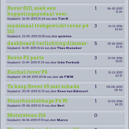
Rover 820, zoek een
1
04-10-2015
11:24
koppelingspedaal veer.
Geplaatst: 26-09-2015 15:28 uur, door
Tim N
maximaal trekgewicht rover p4
3
12-12-2016
23:40
110
Geplaatst: 22-09-2015 15:00 uur, door
quinten
dashboard verlichting dimmer
5
07-10-2015
21:31
Geplaatst: 16-09-2015 16:44 uur, door
Theo Steneker
Rover P2 parts
3
13-03-2016
15:07
Geplaatst: 13-09-2015 17:33 uur, door
John Verkaik
Kachel rover P6
1
21-12-2015
22:19
Geplaatst: 28-08-2015 20:04 uur, door
ab TWM
Te koop Rover 45 met schade
1
05-08-2015
09:52
Geplaatst: 30-07-2015 13:15 uur, door
Kees van Rikxoort
Stuurhuislekkage P4 95
1
12-02-2016
18:25
Geplaatst: 09-06-2015 12:31 uur, door
Bert
Motorsteun 216
0
Geplaatst: 06-06-2015 17:01 uur, door
Marco