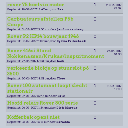
rover 75 koelvin motor
1
20-08-2017
23:09
Geplaatst: 18-08-2017 18:47 uur, door
Bas
Carbuateurs afstellen P5b
0
Coupé
Geplaatst: 01-08-2017 13:00 uur, door
Jan Louvenberg
Rover P2 HP14 bouwjaar 1946
0
Geplaatst: 05-07-2017 11:09 uur, door
Sylvia Fritscheck
Rover 416si Stand
1
27-06-2017
18:00
Nokkenassen/Krukas/inspuitmoment
Geplaatst: 27-06-2017 17:58 uur, door
Jack
verkeerde blokje op stuurslot p6
0
3500
Geplaatst: 20-06-2017 18:01 uur, door
Theo
Rover 100 automaat loopt slecht
1
11-08-2017
12:30
stationair
Geplaatst: 07-04-2017 07:44 uur, door
Erik
Hoofd relais Rover 800 serie
0
Geplaatst: 06-04-2017 11:24 uur, door
Dick Marcus
Kofferbak opent niet
0
Geplaatst: 06-03-2017 16:14 uur, door
Baracca