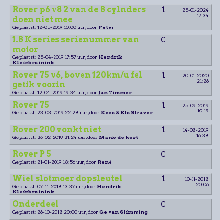
Rover p6 v8 2 van de 8 cylnders
1
25-01-2024
17:34
doen niet mee
Geplaatst: 12-05-2019 10:00 uur, door
Peter
1.8 K series serienummer van
0
motor
Geplaatst: 25-04-2019 17:57 uur, door
Hendrik
Kleinbruinink
Rover 75 v6, boven 120km/u fel
1
20-01-2020
21:26
getik voorin
Geplaatst: 12-04-2019 19:34 uur, door
Jan Timmer
Rover 75
1
25-09-2019
10:19
Geplaatst: 23-03-2019 22:28 uur, door
Kees & Els Straver
Rover 200 vonkt niet
1
14-08-2019
16:38
Geplaatst: 26-02-2019 21:24 uur, door
Mario de kort
Rover P 5
0
Geplaatst: 21-01-2019 18:56 uur, door
René
Wiel slotmoer dopsleutel
1
10-11-2018
20:06
Geplaatst: 07-11-2018 13:37 uur, door
Hendrik
Kleinbruinink
Onderdeel
0
Geplaatst: 26-10-2018 20:00 uur, door
Ge van Slimming