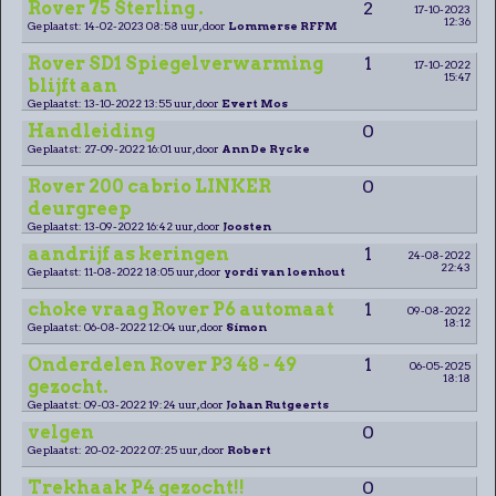
Rover 75 Sterling .
2
17-10-2023
12:36
Geplaatst: 14-02-2023 08:58 uur, door
Lommerse RFFM
Rover SD1 Spiegelverwarming
1
17-10-2022
15:47
blijft aan
Geplaatst: 13-10-2022 13:55 uur, door
Evert Mos
Handleiding
0
Geplaatst: 27-09-2022 16:01 uur, door
Ann De Rycke
Rover 200 cabrio LINKER
0
deurgreep
Geplaatst: 13-09-2022 16:42 uur, door
Joosten
aandrijf as keringen
1
24-08-2022
22:43
Geplaatst: 11-08-2022 18:05 uur, door
yordi van loenhout
choke vraag Rover P6 automaat
1
09-08-2022
18:12
Geplaatst: 06-08-2022 12:04 uur, door
Simon
Onderdelen Rover P3 48 - 49
1
06-05-2025
18:18
gezocht.
Geplaatst: 09-03-2022 19:24 uur, door
Johan Rutgeerts
velgen
0
Geplaatst: 20-02-2022 07:25 uur, door
Robert
Trekhaak P4 gezocht!!
0