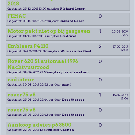
2018
Geplaatst: 25-12-2017 13:09 uur, door
Richard Lezer.
FEHAC
0
Geplaatst: 03-11-2017 12:49 uur, door
Richard Lezer
Motor pakt niet op bij gasgeven
1
25-02-2019
14:14
Geplaatst: 13-10-2017 23:34 uur, door
J..v.d.Wel
Embleem P4 110
2
27-09-2017
12:05
Geplaatst: 07-09-2017 10:39 uur, door
Wim van der Oest
Rover 620 Si automaat 1996
0
Nachtvuurrood
Geplaatst: 04-09-2017 22:55 uur, door
p van den elzen
radiateur
0
Geplaatst: 30-08-2017 20:52 uur, door
mani
rover75 v8
1
15-09-2017
19:04
Geplaatst: 25-08-2017 22:44 uur, door
Kees Straver
rover75 v8
0
Geplaatst: 25-08-2017 22:42 uur, door
Kees Straver
Aankoop advies p6 3500
0
Geplaatst: 22-08-2017 10:51 uur, door
Caenen