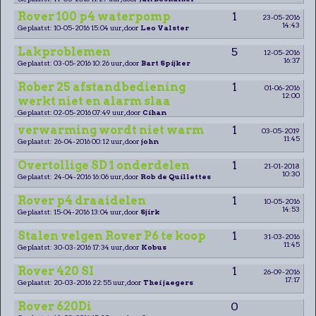
Rover 100 p4 waterpomp
1
23-05-2016
14:43
Geplaatst: 10-05-2016 15:04 uur, door
Leo Valster
Lakproblemen
5
12-05-2016
16:37
Geplaatst: 03-05-2016 10:26 uur, door
Bart Spijker
Rober 25 afstandbediening
1
01-06-2016
12:00
werkt niet en alarm slaa
Geplaatst: 02-05-2016 07:49 uur, door
Cihan
verwarming wordt niet warm
1
03-05-2019
11:45
Geplaatst: 26-04-2016 00:12 uur, door
john
Overtollige SD 1 onderdelen
1
21-01-2018
10:30
Geplaatst: 24-04-2016 16:06 uur, door
Rob de Quillettes
Rover p4 draaidelen
1
10-05-2016
14:53
Geplaatst: 15-04-2016 13:04 uur, door
Sjirk
Stalen velgen Rover P6 te koop
1
31-03-2016
11:45
Geplaatst: 30-03-2016 17:34 uur, door
Kobus
Rover 420 SI
1
26-09-2016
17:17
Geplaatst: 20-03-2016 22:55 uur, door
Thei jaegers
Rover 620Di
0