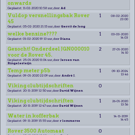
onwards
Geplaatst: 11-02-2020 10:58 uur, door
Ad
Vuldop versnellingsbak Rover
1
08-02-2020
23:00
45
Geplaatst: 05-02-2020 21:15 uur, door
Gerrit de Jong
welke benzine????
1
03-03-2020
14:03
Geplaatst: 01-02-2020 19:13 uur, door
Diana
Gezocht! Onderdeel JGN000010
2
27-01-2020
14:10
voor de Rover 45.
Geplaatst: 25-01-2020 11:04 uur, door
Jeroen van
Ringelesteijn
Temp meter p5b
1
09-10-2024
13:46
Geplaatst: 09-01-2020 22:09 uur, door
André J.
Viking clubtijdschriften
0
Geplaatst: 20-11-2019 12:50 uur, door
David Wijnen
Viking clubtijdschriften
1
26-01-2020
13:56
Geplaatst: 20-11-2019 12:47 uur, door
David Wijnen
Water in kofferbak
1
14-11-2019
14:45
Geplaatst: 09-11-2019 15:55 uur, door
r lommerse
Rover 3500 Automaat
0