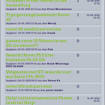
P6 maakt te veel toeren in 3de
2
23-05-2015
13:36
versnelling
Geplaatst: 27-04-2015 22:21 uur, door
Peter Machielsen
Tips gevraagd zoektocht Rover
1
01-08-2020
22:25
45
Geplaatst: 03-04-2015 22:56 uur, door
Skooij
rover 45 remklauw revisie
0
Geplaatst: 28-03-2015 17:49 uur, door
frank
passen rover 25 5deurs in een
0
214 driedeurs??
Geplaatst: 02-03-2015 20:57 uur, door
Pim
Gezocht Rover P5 3 liter
0
kenteken 94-03-DA
Geplaatst: 01-03-2015 09:14 uur, door
Henk Wierenga
0570-564088
Velgmaten met ET-waarde voor
0
een Serie I P6, 3500
Geplaatst: 08-02-2015 08:47 uur, door
Rover P6
rover 100 schuurvonst
0
Geplaatst: 31-01-2015 16:56 uur, door
peter meijer
Help! ruitenwissermotor P6 met
2
14-09-2018
10:33
interval Help!