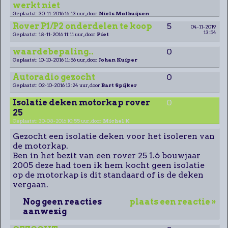
werkt niet
Geplaatst: 30-11-2016 16:13 uur, door
Niels Molhuijsen
Rover P1/P2 onderdelen te koop
5
04-11-2019
13:54
Geplaatst: 18-11-2016 11:11 uur, door
Piet
waardebepaling..
0
Geplaatst: 10-10-2016 11:56 uur, door
Johan Kuiper
Autoradio gezocht
0
Geplaatst: 02-10-2016 13:24 uur, door
Bart Spijker
Isolatie deken motorkap rover
0
25
Geplaatst: 30-08-2016 10:55 uur, door
Michel K
Gezocht een isolatie deken voor het isoleren van
de motorkap.
Ben in het bezit van een rover 25 1.6 bouwjaar
2005 deze had toen ik hem kocht geen isolatie
op de motorkap is dit standaard of is de deken
vergaan.
Nog geen reacties
plaats een reactie »
aanwezig