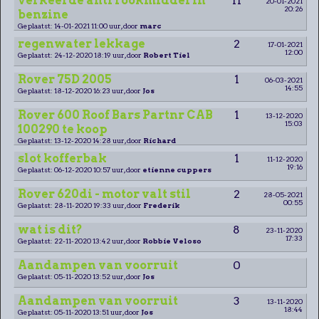
verkeerde anti rookmiddel in
11
20-01-2021
20:26
benzine
Geplaatst: 14-01-2021 11:00 uur, door
marc
regenwater lekkage
2
17-01-2021
12:00
Geplaatst: 24-12-2020 18:19 uur, door
Robert Tiel
Rover 75D 2005
1
06-03-2021
14:55
Geplaatst: 18-12-2020 16:23 uur, door
Jos
Rover 600 Roof Bars Partnr CAB
1
13-12-2020
15:03
100290 te koop
Geplaatst: 13-12-2020 14:28 uur, door
Richard
slot kofferbak
1
11-12-2020
19:16
Geplaatst: 06-12-2020 10:57 uur, door
etienne cuppers
Rover 620di - motor valt stil
2
28-05-2021
00:55
Geplaatst: 28-11-2020 19:33 uur, door
Frederik
wat is dit?
8
23-11-2020
17:33
Geplaatst: 22-11-2020 13:42 uur, door
Robbie Veloso
Aandampen van voorruit
0
Geplaatst: 05-11-2020 13:52 uur, door
Jos
Aandampen van voorruit
3
13-11-2020
18:44
Geplaatst: 05-11-2020 13:51 uur, door
Jos