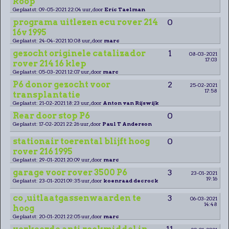
koop
Geplaatst: 09-05-2021 22:04 uur, door
Eric Taelman
programa uitlezen ecu rover 214
0
16v 1995
Geplaatst: 24-04-2021 10:08 uur, door
marc
gezocht originele catalizador
1
08-03-2021
17:03
rover 214 16 klep
Geplaatst: 05-03-2021 12:07 uur, door
marc
P6 donor gezocht voor
2
25-02-2021
17:58
transplantatie
Geplaatst: 21-02-2021 18:23 uur, door
Anton van Rijswijk
Rear door stop P6
0
Geplaatst: 17-02-2021 22:26 uur, door
Paul T Anderson
stationair toerental blijft hoog
0
rover 216 1995
Geplaatst: 29-01-2021 20:09 uur, door
marc
garage voor rover 3500 P6
3
23-01-2021
19:16
Geplaatst: 23-01-2021 09:35 uur, door
koenraad decrock
co ,uitlaatgassenwaarden te
3
06-03-2021
14:48
hoog
Geplaatst: 20-01-2021 22:05 uur, door
marc