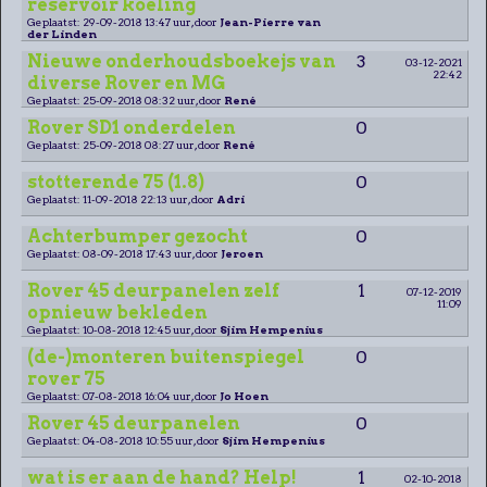
reservoir koeling
Geplaatst: 29-09-2018 13:47 uur, door
Jean-Pierre van
der Linden
Nieuwe onderhoudsboekejs van
3
03-12-2021
22:42
diverse Rover en MG
Geplaatst: 25-09-2018 08:32 uur, door
René
Rover SD1 onderdelen
0
Geplaatst: 25-09-2018 08:27 uur, door
René
stotterende 75 (1.8)
0
Geplaatst: 11-09-2018 22:13 uur, door
Adri
Achterbumper gezocht
0
Geplaatst: 08-09-2018 17:43 uur, door
Jeroen
Rover 45 deurpanelen zelf
1
07-12-2019
11:09
opnieuw bekleden
Geplaatst: 10-08-2018 12:45 uur, door
Sjim Hempenius
(de-)monteren buitenspiegel
0
rover 75
Geplaatst: 07-08-2018 16:04 uur, door
Jo Hoen
Rover 45 deurpanelen
0
Geplaatst: 04-08-2018 10:55 uur, door
Sjim Hempenius
wat is er aan de hand? Help!
1
02-10-2018