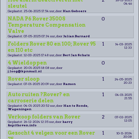
04:46
sleutel
Geplaatst: 25-06-2025 17:54 uur, door
Han Geboers
NADA P6 Rover 3500S
0
Temperature Compensation
Valve
Geplaatst: 07-05-2025 07:34 uur, door
Julian Barnard
Folders Rover 80 en 100; Rover 95
1
14-03-2025
12:33
en 110 etc
Geplaatst: 12-03-2025 17:48 uur, door
Bert Jan Schatz
4 Wieldoppen
0
Geplaatst: 20-01-2025 18:08 uur, door
j.loog@kpnmail.nl
Rover sloop
1
24-05-2025
20:23
Geplaatst: 07-01-2025 20:09 uur, door
Ramon
Auto ruiten ?Rover? en
1
04-01-2025
21:55
carroserie delen
Geplaatst: 04-01-2025 20:52 uur, door
Han te Ronde,
Wageningen
Verkoop folders van Rover
2
07-02-2025
12:05
Geplaatst: 26-12-2024 12:35 uur, door
harry
&spithoven.info
Gezocht 4 velgen voor een Rover
1
10-11-2024
20:08