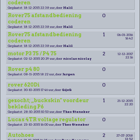
coderen
Geplaatst: 18-12-2015 22:38 uur, door
Halil
Rover75 afstandbediening
0
coderen
Geplaatst: 18-12-2015 22:38 uur, door
Halil
Rover75 afstandbediening
1
06-01-2016
16:42
coderen
Geplaatst: 18-12-2015 22:38 uur, door
Halil
motor P3 75 / P4 75
2
12-12-2017
22:16
Geplaatst: 02-12-2015 20:29 uur, door
nicolas nicolay
Rover p4 80
0
Geplaatst: 08-11-2015 18:22 uur, door
Jurgen
rover 620Di
0
Geplaatst: 30-10-2015 17:46 uur, door
GijsG
gezocht; ,,buckskin" voordeur
1
21-12-2015
22:20
bekleding P6
Geplaatst: 28-10-2015 10:53 uur, door
Theo Steneker
Lucas 4TR voltage regulator
0
Geplaatst: 23-10-2015 16:00 uur, door
Theo Steneker
Autohoes
2
27-07-2018
13:52
Geplaatst: 01-10-2015 16:35 uur, door
Rene Veenema