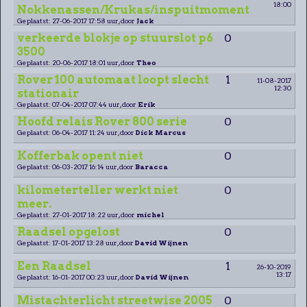
18:00
Nokkenassen/Krukas/inspuitmoment
Geplaatst: 27-06-2017 17:58 uur, door
Jack
verkeerde blokje op stuurslot p6
0
3500
Geplaatst: 20-06-2017 18:01 uur, door
Theo
Rover 100 automaat loopt slecht
1
11-08-2017
12:30
stationair
Geplaatst: 07-04-2017 07:44 uur, door
Erik
Hoofd relais Rover 800 serie
0
Geplaatst: 06-04-2017 11:24 uur, door
Dick Marcus
Kofferbak opent niet
0
Geplaatst: 06-03-2017 16:14 uur, door
Baracca
kilometerteller werkt niet
0
meer.
Geplaatst: 27-01-2017 18:22 uur, door
michel
Raadsel opgelost
0
Geplaatst: 17-01-2017 13:28 uur, door
David Wijnen
Een Raadsel
1
26-10-2019
13:17
Geplaatst: 16-01-2017 00:23 uur, door
David Wijnen
Mistachterlicht streetwise 2005
0