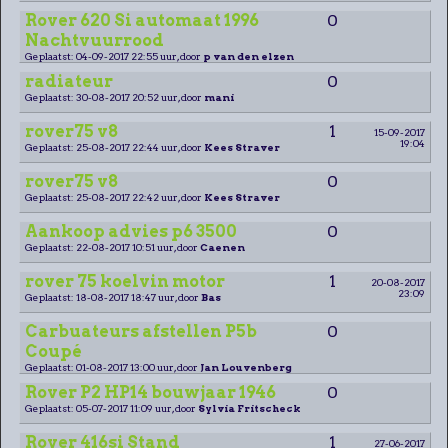
Rover 620 Si automaat 1996
0
Nachtvuurrood
Geplaatst: 04-09-2017 22:55 uur, door
p van den elzen
radiateur
0
Geplaatst: 30-08-2017 20:52 uur, door
mani
rover75 v8
1
15-09-2017
19:04
Geplaatst: 25-08-2017 22:44 uur, door
Kees Straver
rover75 v8
0
Geplaatst: 25-08-2017 22:42 uur, door
Kees Straver
Aankoop advies p6 3500
0
Geplaatst: 22-08-2017 10:51 uur, door
Caenen
rover 75 koelvin motor
1
20-08-2017
23:09
Geplaatst: 18-08-2017 18:47 uur, door
Bas
Carbuateurs afstellen P5b
0
Coupé
Geplaatst: 01-08-2017 13:00 uur, door
Jan Louvenberg
Rover P2 HP14 bouwjaar 1946
0
Geplaatst: 05-07-2017 11:09 uur, door
Sylvia Fritscheck
Rover 416si Stand
1
27-06-2017