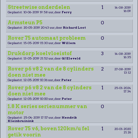
Streetwise onderdelen
1
14-08-2019
16:09
Geplaatst: 10-06-2019 19:58 uur, door
Ferry
Armsteun P5
0
Geplaatst: 20-05-2019 20:43 uur, door
Richard Loot
Rover 75 automaat probleem
0
Geplaatst: 15-05-2019 15:30 uur, door
Willem
Drukdorp koelvloeistof
3
14-08-2019
16:35
Geplaatst: 13-05-2019 21:52 uur, door
GJ Eleveld
Rover p6 v8 2 van de 8 cylinders
2
27-08-2019
13:12
doen niet mee
Geplaatst: 12-05-2019 10:36 uur, door
Peter
Rover p6 v8 2 van de 8 cylnders
1
25-01-2024
17:34
doen niet mee
Geplaatst: 12-05-2019 10:00 uur, door
Peter
1.8 K series serienummer van
0
motor
Geplaatst: 25-04-2019 17:57 uur, door
Hendrik
Kleinbruinink
Rover 75 v6, boven 120km/u fel
1
20-01-2020
21:26
getik voorin