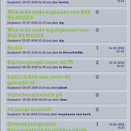
11:43
Geplaatst: 25-07-2018 14:36 uur, door
Justin
Wie is de oude eigenaar van R45
0
V6 81GJKB
Geplaatst: 07-07-2018 23:27 uur, door
Ap
Wie is de oude eig eigenaar van
0
R45 V6 81GJKB
Geplaatst: 07-07-2018 23:26 uur, door
Ap
Radio
1
14-07-2018
22:28
Geplaatst: 05-07-2018 14:54 uur, door
Jo Hoen8w55u
Buitenspiegel rover 45/75
2
27-12-2018
14:49
Geplaatst: 05-07-2018 14:50 uur, door
Jo Hoen
hallo ik heb een rover 45
0
gekocht v6
Geplaatst: 03-07-2018 21:11 uur, door
jakob
vuile benzinetank p6
0
Geplaatst: 25-06-2018 18:08 uur, door
theo
40 jarige bruiloft
0
Geplaatst: 14-06-2018 12:41 uur, door
stephanie van herk
Diverse (originele)
1
13-06-2018
15:17
documentatie en folders p4/p6