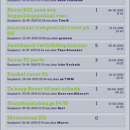
Rover 820, zoek een
1
04-10-2015
11:24
koppelingspedaal veer.
Geplaatst: 26-09-2015 15:28 uur, door
Tim N
maximaal trekgewicht rover p4
3
12-12-2016
23:40
110
Geplaatst: 22-09-2015 15:00 uur, door
quinten
dashboard verlichting dimmer
5
07-10-2015
21:31
Geplaatst: 16-09-2015 16:44 uur, door
Theo Steneker
Rover P2 parts
3
13-03-2016
15:07
Geplaatst: 13-09-2015 17:33 uur, door
John Verkaik
Kachel rover P6
1
21-12-2015
22:19
Geplaatst: 28-08-2015 20:04 uur, door
ab TWM
Te koop Rover 45 met schade
1
05-08-2015
09:52
Geplaatst: 30-07-2015 13:15 uur, door
Kees van Rikxoort
Stuurhuislekkage P4 95
1
12-02-2016
18:25
Geplaatst: 09-06-2015 12:31 uur, door
Bert
Motorsteun 216
0
Geplaatst: 06-06-2015 17:01 uur, door
Marco