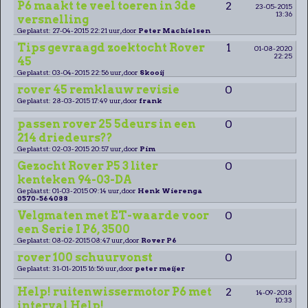
P6 maakt te veel toeren in 3de
2
23-05-2015
13:36
versnelling
Geplaatst: 27-04-2015 22:21 uur, door
Peter Machielsen
Tips gevraagd zoektocht Rover
1
01-08-2020
22:25
45
Geplaatst: 03-04-2015 22:56 uur, door
Skooij
rover 45 remklauw revisie
0
Geplaatst: 28-03-2015 17:49 uur, door
frank
passen rover 25 5deurs in een
0
214 driedeurs??
Geplaatst: 02-03-2015 20:57 uur, door
Pim
Gezocht Rover P5 3 liter
0
kenteken 94-03-DA
Geplaatst: 01-03-2015 09:14 uur, door
Henk Wierenga
0570-564088
Velgmaten met ET-waarde voor
0
een Serie I P6, 3500
Geplaatst: 08-02-2015 08:47 uur, door
Rover P6
rover 100 schuurvonst
0
Geplaatst: 31-01-2015 16:56 uur, door
peter meijer
Help! ruitenwissermotor P6 met
2
14-09-2018
10:33
interval Help!