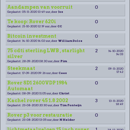
Aandampen van voorruit
0
Geplaatst: 05-11-2020 13:49 uur, door
Jos
Te koop: Rover 620i
0
Geplaatst: 21-10-2020 12:19 uur, door
CC
Bitcoin investment
0
Geplaatst: 14-10-2020 14:02 uur, door
William Dolce
75 cdti sterling LWB , starlight
2
14-10-2020
14:03
silver
Geplaatst: 28-09-2020 08:30 uur, door
Pim
Steekmaat
2
09-11-2020
17:42
Geplaatst: 17-09-2020 09:26 uur, door
Cees
Rover SD1 2600VDP 1984
0
Automaat
Geplaatst: 08-09-2020 11:05 uur, door
Christ
Kachel rover 45 1.8 2002
3
13-11-2020
18:49
Geplaatst: 23-08-2020 20:30 uur, door
Tim Fonteijn
Rover p3 voor restauratie
0
Geplaatst: 23-08-2020 13:05 uur, door
N Helder
lichtmetaalvelgen 15 inch rover
1
28-12-2020