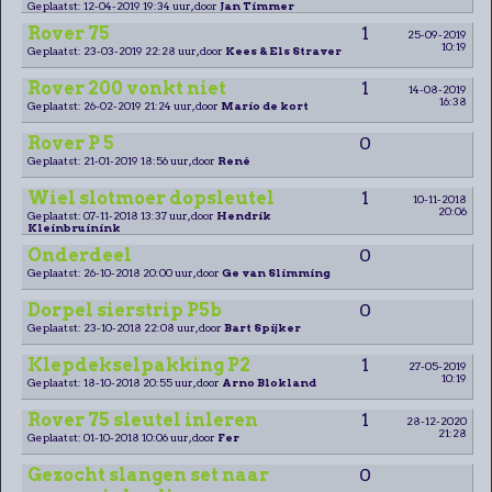
Geplaatst: 12-04-2019 19:34 uur, door
Jan Timmer
Rover 75
1
25-09-2019
10:19
Geplaatst: 23-03-2019 22:28 uur, door
Kees & Els Straver
Rover 200 vonkt niet
1
14-08-2019
16:38
Geplaatst: 26-02-2019 21:24 uur, door
Mario de kort
Rover P 5
0
Geplaatst: 21-01-2019 18:56 uur, door
René
Wiel slotmoer dopsleutel
1
10-11-2018
20:06
Geplaatst: 07-11-2018 13:37 uur, door
Hendrik
Kleinbruinink
Onderdeel
0
Geplaatst: 26-10-2018 20:00 uur, door
Ge van Slimming
Dorpel sierstrip P5b
0
Geplaatst: 23-10-2018 22:08 uur, door
Bart Spijker
Klepdekselpakking P2
1
27-05-2019
10:19
Geplaatst: 18-10-2018 20:55 uur, door
Arno Blokland
Rover 75 sleutel inleren
1
28-12-2020
21:28
Geplaatst: 01-10-2018 10:06 uur, door
Fer
Gezocht slangen set naar
0