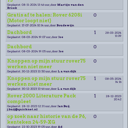
75
Geplaatst: 08-11-2024 13:46 uur, door
Martijn van den
Broek
Gratis af te halen: Rover 620Si
0
(Motor loopt niet)
Geplaatst: 17-07-2024 10:14 uur, door
Boudewijn
Dachbord
1
28-03-2024
11:09
Geplaatst: 08-03-2024 19:07 uur, door
Jos
Dachbord
0
Geplaatst: 08-03-2024 19:05 uur, door
Jos
Knoppen op mijn stuur rover75
0
werken niet meer
Geplaatst: 30-12-2023 13:50 uur, door
L a van dijk
Knoppen op mijn stuur rover75
1
08-05-2024
14:16
werken niet meer
Geplaatst: 30-12-2023 13:46 uur, door
L a van dijk
Rover 2000 Literature Pack
1
28-12-2023
20:42
compleet
Geplaatst: 28-12-2023 12:31 uur, door
Jan Buij.
j.buij@quicknet.nl
op zoek naar historie van de P6,
0
kenteken 24-59-XG
Geplaatst: 22-10-2023 19:05 uur, door
Ad