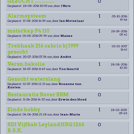
GEZOCHT .............
0
Geplaatst: 28-08-2016 10:05 uur, door
J Nuts
Alarmsysteem
1
05-10-2016
19:46
Geplaatst: 17-08-2016 16:59 uur, door
Jan Metselaar
motorkap P4 110
1
28-09-2016
09:41
Geplaatst: 01-08-2016 09:59 uur, door
Manus
Trekhaak 216 cabrio bj 1999
1
02-01-2017
16:41
gezocht
Geplaatst: 20-07-2016 07:54 uur, door
André
Versn.bakolie
1
28-08-2016
10:30
Geplaatst: 18-07-2016 11:49 uur, door
Ton Geurtd
Gezocht waterslang
0
Geplaatst: 12-07-2016 12:21 uur, door
Roxanne van
Kooten
Restauratie Rover BRM
0
Geplaatst: 11-06-2016 14:57 uur, door
Erwin den Hoed
Einde hobby
1
28-02-2019
09:45
Geplaatst: 04-06-2016 21:28 uur, door
Jean-Marie
SD1 Vijfbak LeylandHRG 1266
0
B.S.K.