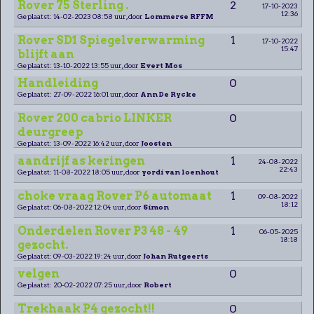
Rover 75 Sterling .
2
17-10-2023
12:36
Geplaatst: 14-02-2023 08:58 uur, door
Lommerse RFFM
Rover SD1 Spiegelverwarming
1
17-10-2022
15:47
blijft aan
Geplaatst: 13-10-2022 13:55 uur, door
Evert Mos
Handleiding
0
Geplaatst: 27-09-2022 16:01 uur, door
Ann De Rycke
Rover 200 cabrio LINKER
0
deurgreep
Geplaatst: 13-09-2022 16:42 uur, door
Joosten
aandrijf as keringen
1
24-08-2022
22:43
Geplaatst: 11-08-2022 18:05 uur, door
yordi van loenhout
choke vraag Rover P6 automaat
1
09-08-2022
18:12
Geplaatst: 06-08-2022 12:04 uur, door
Simon
Onderdelen Rover P3 48 - 49
1
06-05-2025
18:18
gezocht.
Geplaatst: 09-03-2022 19:24 uur, door
Johan Rutgeerts
velgen
0
Geplaatst: 20-02-2022 07:25 uur, door
Robert
Trekhaak P4 gezocht!!
0