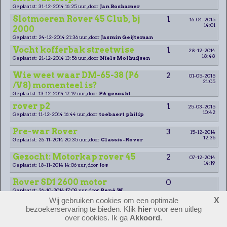
Geplaatst: 31-12-2014 16:25 uur, door
Jan Boshamer
Slotmoeren Rover 45 Club, bj
1
16-04-2015
14:01
2000
Geplaatst: 24-12-2014 21:36 uur, door
Jasmin Geijteman
Vocht kofferbak streetwise
1
28-12-2014
18:48
Geplaatst: 21-12-2014 13:56 uur, door
Niels Molhuijsen
Wie weet waar DM-65-38 (P6
2
01-05-2015
21:05
/V8) momenteel is?
Geplaatst: 13-12-2014 17:19 uur, door
P6 gezocht
rover p2
1
25-03-2015
10:42
Geplaatst: 11-12-2014 16:44 uur, door
toebaert philip
Pre-war Rover
3
15-12-2014
12:36
Geplaatst: 26-11-2014 20:35 uur, door
Classic-Rover
Gezocht: Motorkap rover 45
2
07-12-2014
14:19
Geplaatst: 18-11-2014 14:06 uur, door
Jos
Rover SD1 2600 motor
0
Geplaatst: 26-10-2014 17:09 uur, door
René W.
Wij gebruiken cookies om een optimale
X
Betrouwbaarheid SD1 vitesse
1
26-10-2014
bezoekerservaring te bieden. Klik
hier
voor een uitleg
16:58
motor
over cookies. Ik ga
Akkoord
.
Geplaatst: 25-10-2014 20:31 uur, door
Eise