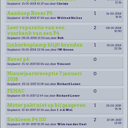
11:36
Geplaatst: 21-01-2018 10:27 uur, door
Chrisje
Aankoop Rover P5
1
14-02-2018
16:16
Geplaatst: 12-01-2018 17:38 uur, door
Wilfred Nolles
Leer reparatie van een
2
08-01-2018
10:50
voorbank van een P4
Geplaatst: 05-01-2018 21:52 uur, door
Rob
linkerkoplamp blijft branden
1
01-01-2018
22:56
Geplaatst: 01-01-2018 22:54 uur, door
JW Groen
Rover p6
0
Geplaatst: 31-12-2017 00:04 uur, door
Vincent
Nieuwjaarsreceptie 7 januari
0
2018
Geplaatst: 25-12-2017 13:09 uur, door
Richard Lezer.
FEHAC
0
Geplaatst: 03-11-2017 12:49 uur, door
Richard Lezer
Motor pakt niet op bij gasgeven
1
25-02-2019
14:14
Geplaatst: 13-10-2017 23:34 uur, door
J..v.d.Wel
Embleem P4 110
2
27-09-2017
12:05
Geplaatst: 07-09-2017 10:39 uur, door
Wim van der Oest