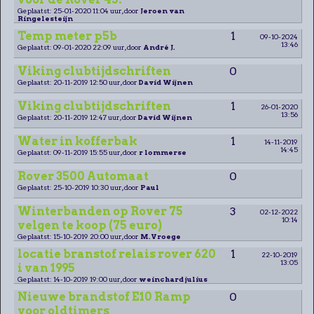
Geplaatst: 25-01-2020 11:04 uur, door
Jeroen van
Ringelesteijn
Temp meter p5b
1
09-10-2024
13:46
Geplaatst: 09-01-2020 22:09 uur, door
André J.
Viking clubtijdschriften
0
Geplaatst: 20-11-2019 12:50 uur, door
David Wijnen
Viking clubtijdschriften
1
26-01-2020
13:56
Geplaatst: 20-11-2019 12:47 uur, door
David Wijnen
Water in kofferbak
1
14-11-2019
14:45
Geplaatst: 09-11-2019 15:55 uur, door
r lommerse
Rover 3500 Automaat
0
Geplaatst: 25-10-2019 10:30 uur, door
Paul
Winterbanden op Rover 75
3
02-12-2022
10:14
velgen te koop (75 euro)
Geplaatst: 15-10-2019 20:00 uur, door
M.Vroege
locatie branstof relais rover 620
1
22-10-2019
13:05
i van 1995
Geplaatst: 14-10-2019 19:00 uur, door
weinchard julius
Nieuwe brandstof E10 Ramp
0
voor oldtimers