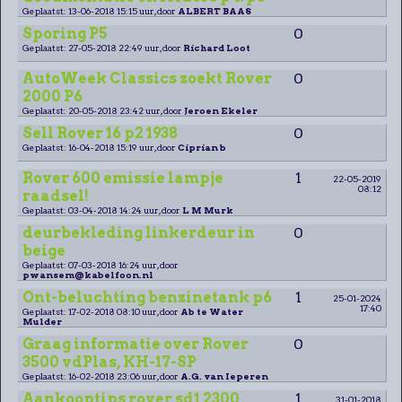
Geplaatst: 13-06-2018 15:15 uur, door
ALBERT BAAS
Sporing P5
0
Geplaatst: 27-05-2018 22:49 uur, door
Richard Loot
AutoWeek Classics zoekt Rover
0
2000 P6
Geplaatst: 20-05-2018 23:42 uur, door
Jeroen Ekeler
Sell Rover 16 p2 1938
0
Geplaatst: 16-04-2018 15:19 uur, door
Ciprian b
Rover 600 emissie lampje
1
22-05-2019
08:12
raadsel!
Geplaatst: 03-04-2018 14:24 uur, door
L M Murk
deurbekleding linkerdeur in
0
beige
Geplaatst: 07-03-2018 16:24 uur, door
pwansem@kabelfoon.nl
Ont-beluchting benzinetank p6
1
25-01-2024
17:40
Geplaatst: 17-02-2018 08:10 uur, door
Ab te Water
Mulder
Graag informatie over Rover
0
3500 vdPlas, KH-17-SP
Geplaatst: 16-02-2018 23:06 uur, door
A.G. van Ieperen
Aankooptips rover sd1 2300
1
31-01-2018