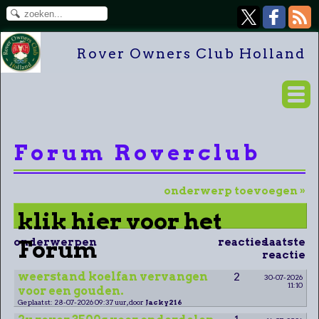
Rover Owners Club Holland
Forum Roverclub
onderwerp toevoegen »
klik hier voor het
onderwerpen
Forum
reacties
laatste
reactie
weerstand koelfan vervangen
2
30-07-2026
11:10
voor een gouden.
Geplaatst: 28-07-2026 09:37 uur, door
Jacky216