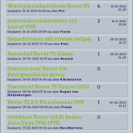
Werkplaatshandboek Rover P3
4
15-10-2024
23:20
Geplaatst: 16-10-2023 16:05 uur, door
Pol
donorauto/onderdelen 416
2
16-11-2023
15:08
tourer 1998
Geplaatst: 14-10-2023 20:09 uur, door
Floris
Gezocht rover sd1 vitesse velgen
1
05-10-2023
14:37
Geplaatst: 04-10-2023 22:25 uur, door
Paul
Aanschaf Rover 75 diesel
1
05-10-2023
14:38
Geplaatst: 29-09-2023 15:07 uur, door
Ronald
Gezocht voor Rover 416
0
deurgrendel en greep
Geplaatst: 26-07-2023 14:54 uur, door
S.Schellevis
Toerenral Rover 75 Tourer 2003
0
Geplaatst: 05-06-2023 07:16 uur, door
Rogier van
Heijnsbergen
Rover 75 2.0 V6 automaat 1999
1
09-04-2023
10:22
Geplaatst: 09-04-2023 03:05 uur, door
Frank
trekhaak Rover 416 Si Sedan
0
Auto (type 1996-1999)
Geplaatst: 15-02-2023 10:53 uur, door
Ron Mertens