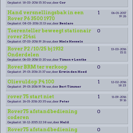
Geplaatst: 18-03-2016 15:30 uur, door
Cor
Hand versnellingsbak in een
1
06-01-2017
19:26
Rover P6 3500 1970
Geplaatst: 08-03-2016 21:13 uur, door
Benlaro
Toerenteller beweegt stationair
0
rover 214si
Geplaatst: 07-03-2016 19:26 uur, door
Niels Hessels
Rover P2 / 10/25 bj 1932
1
13-03-2016
15:11
Onderdelen
Geplaatst: 06-03-2016 13:20 uur, door
Timon v Lenthe
Rover BRM ter verkoop
0
Geplaatst: 29-01-2016 21:37 uur, door
Erwin den Hoed
Olievuldop P4 100
1
12-02-2016
18:23
Geplaatst: 29-01-2016 19:54 uur, door
Bert Timmer
rover 75 start niet
1
11-09-2016
19:16
Geplaatst: 26-01-2016 20:35 uur, door
Peter
Rover75 afstandbediening
0
coderen
Geplaatst: 18-12-2015 22:38 uur, door
Halil
Rover75 afstandbediening
0