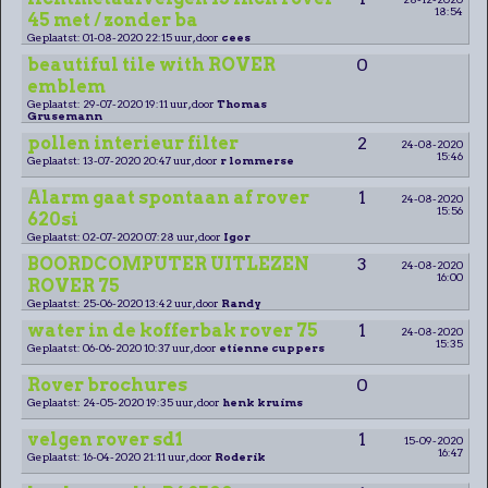
18:54
45 met / zonder ba
Geplaatst: 01-08-2020 22:15 uur, door
cees
beautiful tile with ROVER
0
emblem
Geplaatst: 29-07-2020 19:11 uur, door
Thomas
Grusemann
pollen interieur filter
2
24-08-2020
15:46
Geplaatst: 13-07-2020 20:47 uur, door
r lommerse
Alarm gaat spontaan af rover
1
24-08-2020
15:56
620si
Geplaatst: 02-07-2020 07:28 uur, door
Igor
BOORDCOMPUTER UITLEZEN
3
24-08-2020
16:00
ROVER 75
Geplaatst: 25-06-2020 13:42 uur, door
Randy
water in de kofferbak rover 75
1
24-08-2020
15:35
Geplaatst: 06-06-2020 10:37 uur, door
etienne cuppers
Rover brochures
0
Geplaatst: 24-05-2020 19:35 uur, door
henk kruims
velgen rover sd1
1
15-09-2020
16:47
Geplaatst: 16-04-2020 21:11 uur, door
Roderik