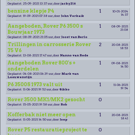
Geplaatst: 25-09-2021 13:37 uur, door
jacky216
benzine klepje P4
1
10-01-2024
14:37
Geplaatst: 19-09-2021 07:38 uur, door
John Verkaik
Aangeboden, Rover P6 3500 s
1
08-09-2021
21:08
Bouwjaar 1973
Geplaatst: 08-09-2021 21:05 uur, door
Joost van Berlo
Trillingen in carrosserie Rover
2
20-08-2021
18:53
75 V6
Geplaatst: 13-08-2021 17:47 uur, door
Nanno van Rede
Aangeboden Rover 800's +
1
09-08-2021
14:50
onderdelen
Geplaatst: 04-08-2021 06:29 uur, door
Mark van
Leeuwenstijn
P6 3500S 1973 valt uit
1
11-06-2021
19:54
Geplaatst: 11-06-2021 19:52 uur, door
Sikko
Rover 3500 MK1/MK2 gezocht
0
Geplaatst: 15-05-2021 19:58 uur, door
Rob
Kofferbak niet meer open
1
20-08-2021
18:41
Geplaatst: 11-05-2021 14:50 uur, door
Joep
Rover P5 restauratieproject te
0