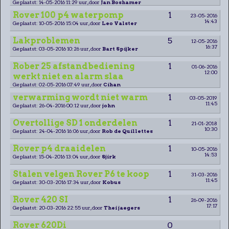
Geplaatst: 14-05-2016 11:29 uur, door
Jan Boshamer
Rover 100 p4 waterpomp
1
23-05-2016
14:43
Geplaatst: 10-05-2016 15:04 uur, door
Leo Valster
Lakproblemen
5
12-05-2016
16:37
Geplaatst: 03-05-2016 10:26 uur, door
Bart Spijker
Rober 25 afstandbediening
1
01-06-2016
12:00
werkt niet en alarm slaa
Geplaatst: 02-05-2016 07:49 uur, door
Cihan
verwarming wordt niet warm
1
03-05-2019
11:45
Geplaatst: 26-04-2016 00:12 uur, door
john
Overtollige SD 1 onderdelen
1
21-01-2018
10:30
Geplaatst: 24-04-2016 16:06 uur, door
Rob de Quillettes
Rover p4 draaidelen
1
10-05-2016
14:53
Geplaatst: 15-04-2016 13:04 uur, door
Sjirk
Stalen velgen Rover P6 te koop
1
31-03-2016
11:45
Geplaatst: 30-03-2016 17:34 uur, door
Kobus
Rover 420 SI
1
26-09-2016
17:17
Geplaatst: 20-03-2016 22:55 uur, door
Thei jaegers
Rover 620Di
0