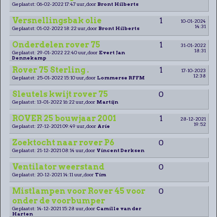
Geplaatst: 06-02-2022 17:47 uur, door
Bront Hilberts
Versnellingsbak olie
1
10-01-2024
14:31
Geplaatst: 01-02-2022 18:22 uur, door
Bront Hilberts
Onderdelen rover 75
1
31-01-2022
18:31
Geplaatst: 29-01-2022 22:40 uur, door
Evert Jan
Dennekamp
Rover 75 Sterling .
1
17-10-2023
12:38
Geplaatst: 25-01-2022 15:10 uur, door
Lommerse RFFM
Sleutels kwijt rover 75
0
Geplaatst: 13-01-2022 16:22 uur, door
Martijn
ROVER 25 bouwjaar 2001
1
28-12-2021
19:52
Geplaatst: 27-12-2021 09:49 uur, door
Arie
Zoektocht naar rover P6
0
Geplaatst: 21-12-2021 08:14 uur, door
Vincent Derksen
Ventilator weerstand
0
Geplaatst: 20-12-2021 14:11 uur, door
Tim
Mistlampen voor Rover 45 voor
0
onder de voorbumper
Geplaatst: 14-12-2021 15:28 uur, door
Camille van der
Harten