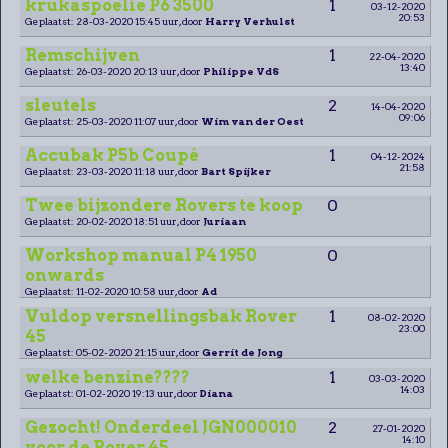
krukaspoelie P6 3500
1
03-12-2020
20:53
Geplaatst: 28-03-2020 15:45 uur, door
Harry Verhulst
Remschijven
1
22-04-2020
13:40
Geplaatst: 26-03-2020 20:13 uur, door
Philippe VdS
sleutels
2
14-04-2020
09:06
Geplaatst: 25-03-2020 11:07 uur, door
Wim van der Oest
Accubak P5b Coupé
1
04-12-2024
21:58
Geplaatst: 23-03-2020 11:18 uur, door
Bart Spijker
Twee bijzondere Rovers te koop
0
Geplaatst: 20-02-2020 18:51 uur, door
Juriaan
Workshop manual P4 1950
0
onwards
Geplaatst: 11-02-2020 10:58 uur, door
Ad
Vuldop versnellingsbak Rover
1
08-02-2020
23:00
45
Geplaatst: 05-02-2020 21:15 uur, door
Gerrit de Jong
welke benzine????
1
03-03-2020
14:03
Geplaatst: 01-02-2020 19:13 uur, door
Diana
Gezocht! Onderdeel JGN000010
2
27-01-2020
14:10
voor de Rover 45.