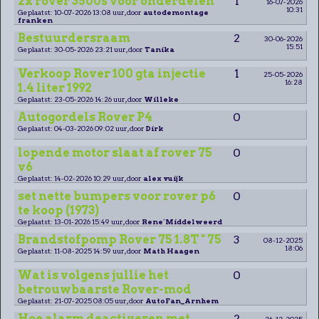
2x rover 3500s voor onderdelen
1
16-07-2026
10:31
Geplaatst: 10-07-2026 13:08 uur, door
autodemontage
franken
Bestuurdersraam
2
30-06-2026
15:51
Geplaatst: 30-05-2026 23:21 uur, door
Tanika
Verkoop Rover 100 gta injectie
1
25-05-2026
16:28
1.4 liter 1992
Geplaatst: 23-05-2026 14:26 uur, door
Willeke
Autogordels Rover P4
0
Geplaatst: 04-03-2026 09:02 uur, door
Dirk
lopende motor slaat af rover 75
0
v6
Geplaatst: 14-02-2026 10:29 uur, door
alex vuijk
set nette bumpers voor rover p6
0
te koop (1973)
Geplaatst: 13-01-2026 15:49 uur, door
Rene´Middelweerd
Brandstofpomp Rover 75 1.8T " 75
3
08-12-2025
18:06
Geplaatst: 11-08-2025 14:59 uur, door
Math Haagen
Wat is volgens jullie het
0
betrouwbaarste Rover-mod
Geplaatst: 21-07-2025 08:05 uur, door
AutoFan_Arnhem
Hoe alarm deactiveren met
2
26-12-2025