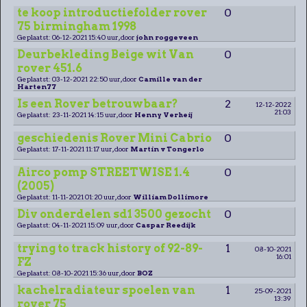
te koop introductiefolder rover
0
75 birmingham 1998
Geplaatst: 06-12-2021 15:40 uur, door
john roggeveen
Deurbekleding Beige wit Van
0
rover 451.6
Geplaatst: 03-12-2021 22:50 uur, door
Camille van der
Harten77
Is een Rover betrouwbaar?
2
12-12-2022
21:03
Geplaatst: 23-11-2021 14:15 uur, door
Henny Verheij
geschiedenis Rover Mini Cabrio
0
Geplaatst: 17-11-2021 11:17 uur, door
Martin v Tongerlo
Airco pomp STREETWISE 1.4
0
(2005)
Geplaatst: 11-11-2021 01:20 uur, door
William Dollimore
Div onderdelen sd1 3500 gezocht
0
Geplaatst: 04-11-2021 15:09 uur, door
Caspar Reedijk
trying to track history of 92-89-
1
08-10-2021
16:01
FZ
Geplaatst: 08-10-2021 15:36 uur, door
BOZ
kachelradiateur spoelen van
1
25-09-2021
13:39
rover 75