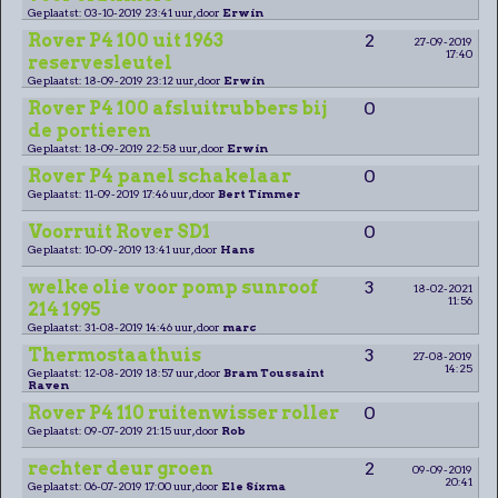
Geplaatst: 03-10-2019 23:41 uur, door
Erwin
Rover P4 100 uit 1963
2
27-09-2019
17:40
reservesleutel
Geplaatst: 18-09-2019 23:12 uur, door
Erwin
Rover P4 100 afsluitrubbers bij
0
de portieren
Geplaatst: 18-09-2019 22:58 uur, door
Erwin
Rover P4 panel schakelaar
0
Geplaatst: 11-09-2019 17:46 uur, door
Bert Timmer
Voorruit Rover SD1
0
Geplaatst: 10-09-2019 13:41 uur, door
Hans
welke olie voor pomp sunroof
3
18-02-2021
11:56
214 1995
Geplaatst: 31-08-2019 14:46 uur, door
marc
Thermostaathuis
3
27-08-2019
14:25
Geplaatst: 12-08-2019 18:57 uur, door
Bram Toussaint
Raven
Rover P4 110 ruitenwisser roller
0
Geplaatst: 09-07-2019 21:15 uur, door
Rob
rechter deur groen
2
09-09-2019
20:41
Geplaatst: 06-07-2019 17:00 uur, door
Ele Sixma