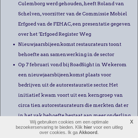
Culemborg werd gehouden, heeft Roland van
Schelven, voorzitter van de Commissie Mobiel
Erfgoed van de FEHAC, een presentatie gegeven
over het ‘Erfgoed Register Weg
Nieuwjaarsbijeenkomst restaurateurs toont
behoefte aan samenwerking in de sector
Op 7 februari vond bij RoadSight in Wekerom
een nieuwjaarsbijeenkomst plaats voor
bedrijven uit de autorestauratie sector. Het
initiatief kwam voort uit een kerngroep van
circa tien autorestaurateurs die merkten dat er
in het vak behoefte bestaat aan meer onderling
Wij gebruiken cookies om een optimale
X
contact, kennisuitwisseling en afstemming
bezoekerservaring te bieden. Klik
hier
voor een uitleg
over cookies. Ik ga
Akkoord
.
Autobeurs “Automechanika” introduceert de