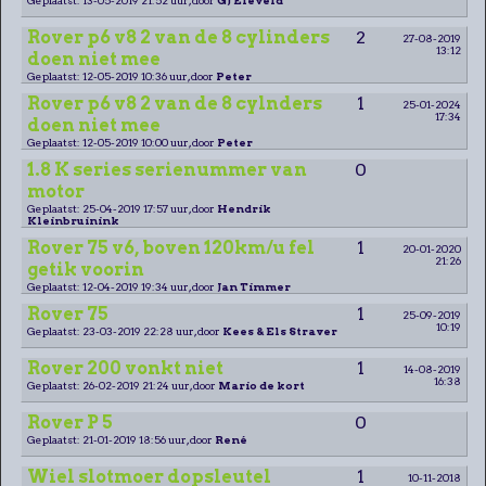
Rover p6 v8 2 van de 8 cylinders
2
27-08-2019
13:12
doen niet mee
Geplaatst: 12-05-2019 10:36 uur, door
Peter
Rover p6 v8 2 van de 8 cylnders
1
25-01-2024
17:34
doen niet mee
Geplaatst: 12-05-2019 10:00 uur, door
Peter
1.8 K series serienummer van
0
motor
Geplaatst: 25-04-2019 17:57 uur, door
Hendrik
Kleinbruinink
Rover 75 v6, boven 120km/u fel
1
20-01-2020
21:26
getik voorin
Geplaatst: 12-04-2019 19:34 uur, door
Jan Timmer
Rover 75
1
25-09-2019
10:19
Geplaatst: 23-03-2019 22:28 uur, door
Kees & Els Straver
Rover 200 vonkt niet
1
14-08-2019
16:38
Geplaatst: 26-02-2019 21:24 uur, door
Mario de kort
Rover P 5
0
Geplaatst: 21-01-2019 18:56 uur, door
René
Wiel slotmoer dopsleutel
1
10-11-2018