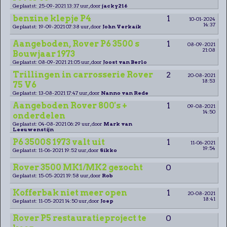
Geplaatst: 25-09-2021 13:37 uur, door
jacky216
benzine klepje P4
1
10-01-2024
14:37
Geplaatst: 19-09-2021 07:38 uur, door
John Verkaik
Aangeboden, Rover P6 3500 s
1
08-09-2021
21:08
Bouwjaar 1973
Geplaatst: 08-09-2021 21:05 uur, door
Joost van Berlo
Trillingen in carrosserie Rover
2
20-08-2021
18:53
75 V6
Geplaatst: 13-08-2021 17:47 uur, door
Nanno van Rede
Aangeboden Rover 800's +
1
09-08-2021
14:50
onderdelen
Geplaatst: 04-08-2021 06:29 uur, door
Mark van
Leeuwenstijn
P6 3500S 1973 valt uit
1
11-06-2021
19:54
Geplaatst: 11-06-2021 19:52 uur, door
Sikko
Rover 3500 MK1/MK2 gezocht
0
Geplaatst: 15-05-2021 19:58 uur, door
Rob
Kofferbak niet meer open
1
20-08-2021
18:41
Geplaatst: 11-05-2021 14:50 uur, door
Joep
Rover P5 restauratieproject te
0