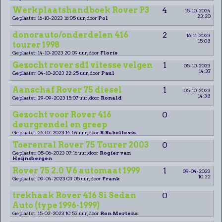
Werkplaatshandboek Rover P3
4
15-10-2024
23:20
Geplaatst: 16-10-2023 16:05 uur, door
Pol
donorauto/onderdelen 416
2
16-11-2023
15:08
tourer 1998
Geplaatst: 14-10-2023 20:09 uur, door
Floris
Gezocht rover sd1 vitesse velgen
1
05-10-2023
14:37
Geplaatst: 04-10-2023 22:25 uur, door
Paul
Aanschaf Rover 75 diesel
1
05-10-2023
14:38
Geplaatst: 29-09-2023 15:07 uur, door
Ronald
Gezocht voor Rover 416
0
deurgrendel en greep
Geplaatst: 26-07-2023 14:54 uur, door
S.Schellevis
Toerenral Rover 75 Tourer 2003
0
Geplaatst: 05-06-2023 07:16 uur, door
Rogier van
Heijnsbergen
Rover 75 2.0 V6 automaat 1999
1
09-04-2023
10:22
Geplaatst: 09-04-2023 03:05 uur, door
Frank
trekhaak Rover 416 Si Sedan
0
Auto (type 1996-1999)
Geplaatst: 15-02-2023 10:53 uur, door
Ron Mertens