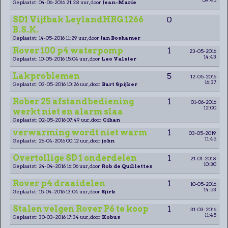
Geplaatst: 04-06-2016 21:28 uur, door
Jean-Marie
SD1 Vijfbak LeylandHRG 1266
0
B.S.K.
Geplaatst: 14-05-2016 11:29 uur, door
Jan Boshamer
Rover 100 p4 waterpomp
1
23-05-2016
14:43
Geplaatst: 10-05-2016 15:04 uur, door
Leo Valster
Lakproblemen
5
12-05-2016
16:37
Geplaatst: 03-05-2016 10:26 uur, door
Bart Spijker
Rober 25 afstandbediening
1
01-06-2016
12:00
werkt niet en alarm slaa
Geplaatst: 02-05-2016 07:49 uur, door
Cihan
verwarming wordt niet warm
1
03-05-2019
11:45
Geplaatst: 26-04-2016 00:12 uur, door
john
Overtollige SD 1 onderdelen
1
21-01-2018
10:30
Geplaatst: 24-04-2016 16:06 uur, door
Rob de Quillettes
Rover p4 draaidelen
1
10-05-2016
14:53
Geplaatst: 15-04-2016 13:04 uur, door
Sjirk
Stalen velgen Rover P6 te koop
1
31-03-2016
11:45
Geplaatst: 30-03-2016 17:34 uur, door
Kobus