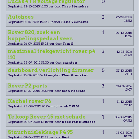
Lucas 4TR voltage regulator
0
Geplaatst: 23-10-2015 16:00 uur, door
Theo Steneker
Autohoes
2
27-07-2018
13:52
Geplaatst: 01-10-2015 16:35 uur, door
Rene Veenema
Rover 820, zoek een
1
04-10-2015
11:24
koppelingspedaal veer.
Geplaatst: 26-09-2015 15:28 uur, door
Tim N
maximaal trekgewicht rover p4
3
12-12-2016
23:40
110
Geplaatst: 22-09-2015 15:00 uur, door
quinten
dashboard verlichting dimmer
5
07-10-2015
21:31
Geplaatst: 16-09-2015 16:44 uur, door
Theo Steneker
Rover P2 parts
3
13-03-2016
15:07
Geplaatst: 13-09-2015 17:33 uur, door
John Verkaik
Kachel rover P6
1
21-12-2015
22:19
Geplaatst: 28-08-2015 20:04 uur, door
ab TWM
Te koop Rover 45 met schade
1
05-08-2015
09:52
Geplaatst: 30-07-2015 13:15 uur, door
Kees van Rikxoort
Stuurhuislekkage P4 95
1
12-02-2016
18:25
Geplaatst: 09-06-2015 12:31 uur, door
Bert