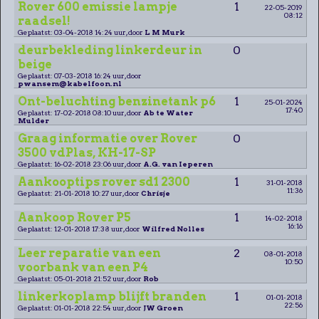
Rover 600 emissie lampje
1
22-05-2019
08:12
raadsel!
Geplaatst: 03-04-2018 14:24 uur, door
L M Murk
deurbekleding linkerdeur in
0
beige
Geplaatst: 07-03-2018 16:24 uur, door
pwansem@kabelfoon.nl
Ont-beluchting benzinetank p6
1
25-01-2024
17:40
Geplaatst: 17-02-2018 08:10 uur, door
Ab te Water
Mulder
Graag informatie over Rover
0
3500 vdPlas, KH-17-SP
Geplaatst: 16-02-2018 23:06 uur, door
A.G. van Ieperen
Aankooptips rover sd1 2300
1
31-01-2018
11:36
Geplaatst: 21-01-2018 10:27 uur, door
Chrisje
Aankoop Rover P5
1
14-02-2018
16:16
Geplaatst: 12-01-2018 17:38 uur, door
Wilfred Nolles
Leer reparatie van een
2
08-01-2018
10:50
voorbank van een P4
Geplaatst: 05-01-2018 21:52 uur, door
Rob
linkerkoplamp blijft branden
1
01-01-2018
22:56
Geplaatst: 01-01-2018 22:54 uur, door
JW Groen