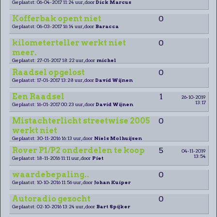
Geplaatst: 06-04-2017 11:24 uur, door
Dick Marcus
Kofferbak opent niet
0
Geplaatst: 06-03-2017 16:14 uur, door
Baracca
kilometerteller werkt niet
0
meer.
Geplaatst: 27-01-2017 18:22 uur, door
michel
Raadsel opgelost
0
Geplaatst: 17-01-2017 13:28 uur, door
David Wijnen
Een Raadsel
1
26-10-2019
13:17
Geplaatst: 16-01-2017 00:23 uur, door
David Wijnen
Mistachterlicht streetwise 2005
0
werkt niet
Geplaatst: 30-11-2016 16:13 uur, door
Niels Molhuijsen
Rover P1/P2 onderdelen te koop
5
04-11-2019
13:54
Geplaatst: 18-11-2016 11:11 uur, door
Piet
waardebepaling..
0
Geplaatst: 10-10-2016 11:56 uur, door
Johan Kuiper
Autoradio gezocht
0
Geplaatst: 02-10-2016 13:24 uur, door
Bart Spijker