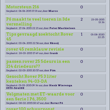
Motorsteun 216
0
Geplaatst: 06-06-2015 17:01 uur, door
Marco
P6 maakt te veel toeren in 3de
2
23-05-2015
13:36
versnelling
Geplaatst: 27-04-2015 22:21 uur, door
Peter Machielsen
Tips gevraagd zoektocht Rover
1
01-08-2020
22:25
45
Geplaatst: 03-04-2015 22:56 uur, door
Skooij
rover 45 remklauw revisie
0
Geplaatst: 28-03-2015 17:49 uur, door
frank
passen rover 25 5deurs in een
0
214 driedeurs??
Geplaatst: 02-03-2015 20:57 uur, door
Pim
Gezocht Rover P5 3 liter
0
kenteken 94-03-DA
Geplaatst: 01-03-2015 09:14 uur, door
Henk Wierenga
0570-564088
Velgmaten met ET-waarde voor
0
een Serie I P6, 3500
Geplaatst: 08-02-2015 08:47 uur, door
Rover P6
rover 100 schuurvonst
0