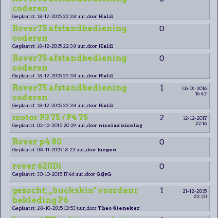
coderen
Geplaatst: 18-12-2015 22:38 uur, door
Halil
Rover75 afstandbediening
0
coderen
Geplaatst: 18-12-2015 22:38 uur, door
Halil
Rover75 afstandbediening
0
coderen
Geplaatst: 18-12-2015 22:38 uur, door
Halil
Rover75 afstandbediening
1
06-01-2016
16:42
coderen
Geplaatst: 18-12-2015 22:38 uur, door
Halil
motor P3 75 / P4 75
2
12-12-2017
22:16
Geplaatst: 02-12-2015 20:29 uur, door
nicolas nicolay
Rover p4 80
0
Geplaatst: 08-11-2015 18:22 uur, door
Jurgen
rover 620Di
0
Geplaatst: 30-10-2015 17:46 uur, door
GijsG
gezocht; ,,buckskin" voordeur
1
21-12-2015
22:20
bekleding P6
Geplaatst: 28-10-2015 10:53 uur, door
Theo Steneker