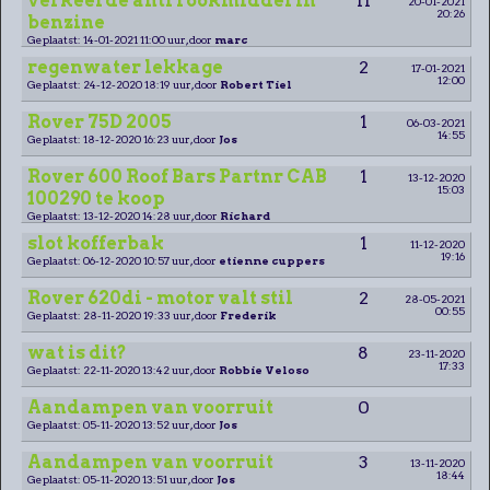
verkeerde anti rookmiddel in
11
20-01-2021
20:26
benzine
Geplaatst: 14-01-2021 11:00 uur, door
marc
regenwater lekkage
2
17-01-2021
12:00
Geplaatst: 24-12-2020 18:19 uur, door
Robert Tiel
Rover 75D 2005
1
06-03-2021
14:55
Geplaatst: 18-12-2020 16:23 uur, door
Jos
Rover 600 Roof Bars Partnr CAB
1
13-12-2020
15:03
100290 te koop
Geplaatst: 13-12-2020 14:28 uur, door
Richard
slot kofferbak
1
11-12-2020
19:16
Geplaatst: 06-12-2020 10:57 uur, door
etienne cuppers
Rover 620di - motor valt stil
2
28-05-2021
00:55
Geplaatst: 28-11-2020 19:33 uur, door
Frederik
wat is dit?
8
23-11-2020
17:33
Geplaatst: 22-11-2020 13:42 uur, door
Robbie Veloso
Aandampen van voorruit
0
Geplaatst: 05-11-2020 13:52 uur, door
Jos
Aandampen van voorruit
3
13-11-2020
18:44
Geplaatst: 05-11-2020 13:51 uur, door
Jos