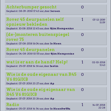
Achterbumper gezocht
0
Geplaatst: 08-09-2018 17:43 uur, door
Jeroen
Rover 45 deurpanelen zelf
1
07-12-2019
11:09
opnieuw bekleden
Geplaatst: 10-08-2018 12:45 uur, door
Sjim Hempenius
(de-)monteren buitenspiegel
0
rover 75
Geplaatst: 07-08-2018 16:04 uur, door
Jo Hoen
Rover 45 deurpanelen
0
Geplaatst: 04-08-2018 10:55 uur, door
Sjim Hempenius
wat is er aan de hand? Help!
1
02-10-2018
11:43
Geplaatst: 25-07-2018 14:36 uur, door
Justin
Wie is de oude eigenaar van R45
0
V6 81GJKB
Geplaatst: 07-07-2018 23:27 uur, door
Ap
Wie is de oude eig eigenaar van
0
R45 V6 81GJKB
Geplaatst: 07-07-2018 23:26 uur, door
Ap
Radio
1
14-07-2018
22:28
Geplaatst: 05-07-2018 14:54 uur, door
Jo Hoen8w55u