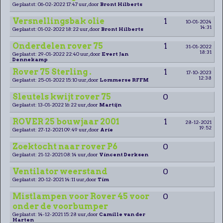
Geplaatst: 06-02-2022 17:47 uur, door
Bront Hilberts
Versnellingsbak olie
1
10-01-2024
14:31
Geplaatst: 01-02-2022 18:22 uur, door
Bront Hilberts
Onderdelen rover 75
1
31-01-2022
18:31
Geplaatst: 29-01-2022 22:40 uur, door
Evert Jan
Dennekamp
Rover 75 Sterling .
1
17-10-2023
12:38
Geplaatst: 25-01-2022 15:10 uur, door
Lommerse RFFM
Sleutels kwijt rover 75
0
Geplaatst: 13-01-2022 16:22 uur, door
Martijn
ROVER 25 bouwjaar 2001
1
28-12-2021
19:52
Geplaatst: 27-12-2021 09:49 uur, door
Arie
Zoektocht naar rover P6
0
Geplaatst: 21-12-2021 08:14 uur, door
Vincent Derksen
Ventilator weerstand
0
Geplaatst: 20-12-2021 14:11 uur, door
Tim
Mistlampen voor Rover 45 voor
0
onder de voorbumper
Geplaatst: 14-12-2021 15:28 uur, door
Camille van der
Harten