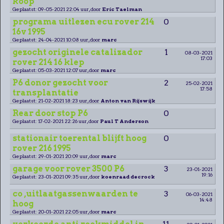
koop
Geplaatst: 09-05-2021 22:04 uur, door
Eric Taelman
programa uitlezen ecu rover 214
0
16v 1995
Geplaatst: 24-04-2021 10:08 uur, door
marc
gezocht originele catalizador
1
08-03-2021
17:03
rover 214 16 klep
Geplaatst: 05-03-2021 12:07 uur, door
marc
P6 donor gezocht voor
2
25-02-2021
17:58
transplantatie
Geplaatst: 21-02-2021 18:23 uur, door
Anton van Rijswijk
Rear door stop P6
0
Geplaatst: 17-02-2021 22:26 uur, door
Paul T Anderson
stationair toerental blijft hoog
0
rover 216 1995
Geplaatst: 29-01-2021 20:09 uur, door
marc
garage voor rover 3500 P6
3
23-01-2021
19:16
Geplaatst: 23-01-2021 09:35 uur, door
koenraad decrock
co ,uitlaatgassenwaarden te
3
06-03-2021
14:48
hoog
Geplaatst: 20-01-2021 22:05 uur, door
marc