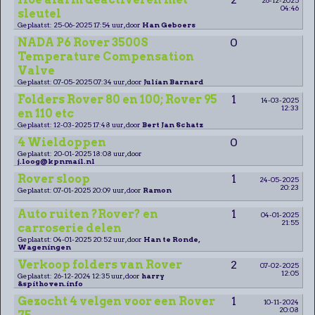
04:46
sleutel
Geplaatst: 25-06-2025 17:54 uur, door
Han Geboers
NADA P6 Rover 3500S
0
Temperature Compensation
Valve
Geplaatst: 07-05-2025 07:34 uur, door
Julian Barnard
Folders Rover 80 en 100; Rover 95
1
14-03-2025
12:33
en 110 etc
Geplaatst: 12-03-2025 17:48 uur, door
Bert Jan Schatz
4 Wieldoppen
0
Geplaatst: 20-01-2025 18:08 uur, door
j.loog@kpnmail.nl
Rover sloop
1
24-05-2025
20:23
Geplaatst: 07-01-2025 20:09 uur, door
Ramon
Auto ruiten ?Rover? en
1
04-01-2025
21:55
carroserie delen
Geplaatst: 04-01-2025 20:52 uur, door
Han te Ronde,
Wageningen
Verkoop folders van Rover
2
07-02-2025
12:05
Geplaatst: 26-12-2024 12:35 uur, door
harry
&spithoven.info
Gezocht 4 velgen voor een Rover
1
10-11-2024
20:08