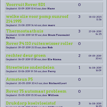
Voorruit Rover SD1
0
Geplaatst: 10-09-2019 13:41 uur, door
Hans
welke olie voor pomp sunroof
3
18-02-2021
11:56
214 1995
Geplaatst: 31-08-2019 14:46 uur, door
marc
Thermostaathuis
3
27-08-2019
14:25
Geplaatst: 12-08-2019 18:57 uur, door
Bram Toussaint
Raven
Rover P4 110 ruitenwisser roller
0
Geplaatst: 09-07-2019 21:15 uur, door
Rob
rechter deur groen
2
09-09-2019
20:41
Geplaatst: 06-07-2019 17:00 uur, door
Ele Sixma
Streetwise onderdelen
1
14-08-2019
16:09
Geplaatst: 10-06-2019 19:58 uur, door
Ferry
Armsteun P5
0
Geplaatst: 20-05-2019 20:43 uur, door
Richard Loot
Rover 75 automaat probleem
0
Geplaatst: 15-05-2019 15:30 uur, door
Willem
Drukdorp koelvloeistof
3
14-08-2019
16:35
Geplaatst: 13-05-2019 21:52 uur, door
GJ Eleveld