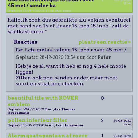
18:54
45 met / zonder ba
Geplaatst: 01-08-2020 22:15 uur, door
cees
hallo, ik zoek dus gebruikte alu velgen eventueel
met band van 14 of liever 15 inch 15 inch "vult de
wielkast meer "
Reacties
plaats een reactie »
Re: lichtmetaalvelgen 15 inch rover 45 met /
zonde
Geplaatst: 28-12-2020 18:54 uur, door
Peter
Heb je ze al, want ik heb er nog 4 hele mooie
liggen!
Zitten ook nog banden onder, maar moet
soort en staat nog checken.
beautiful tile with ROVER
0
emblem
Geplaatst: 29-07-2020 19:11 uur, door
Thomas
Grusemann
pollen interieur filter
2
24-08-2020
15:46
Geplaatst: 13-07-2020 20:47 uur, door
r lommerse
Alarm gaat spontaan af rover
1
24-08-2020