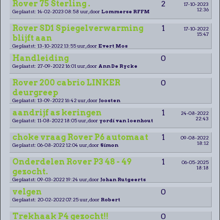
Rover 75 Sterling .
2
17-10-2023
12:36
Geplaatst: 14-02-2023 08:58 uur, door
Lommerse RFFM
Rover SD1 Spiegelverwarming
1
17-10-2022
15:47
blijft aan
Geplaatst: 13-10-2022 13:55 uur, door
Evert Mos
Handleiding
0
Geplaatst: 27-09-2022 16:01 uur, door
Ann De Rycke
Rover 200 cabrio LINKER
0
deurgreep
Geplaatst: 13-09-2022 16:42 uur, door
Joosten
aandrijf as keringen
1
24-08-2022
22:43
Geplaatst: 11-08-2022 18:05 uur, door
yordi van loenhout
choke vraag Rover P6 automaat
1
09-08-2022
18:12
Geplaatst: 06-08-2022 12:04 uur, door
Simon
Onderdelen Rover P3 48 - 49
1
06-05-2025
18:18
gezocht.
Geplaatst: 09-03-2022 19:24 uur, door
Johan Rutgeerts
velgen
0
Geplaatst: 20-02-2022 07:25 uur, door
Robert
Trekhaak P4 gezocht!!
0