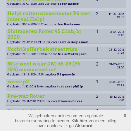
Geplaatst: 31-01-2015 16:56 uur, door
peter meijer
Help! ruitenwissermotor P6 met
2
14-09-2018
10:33
interval Help!
Geplaatst: 31-12-2014 16:25 uur, door
Jan Boshamer
Slotmoeren Rover 45 Club, bj
1
16-04-2015
14:01
2000
Geplaatst: 24-12-2014 21:36 uur, door
Jasmin Geijteman
Vocht kofferbak streetwise
1
28-12-2014
18:48
Geplaatst: 21-12-2014 13:56 uur, door
Niels Molhuijsen
Wie weet waar DM-65-38 (P6
2
01-05-2015
21:05
/V8) momenteel is?
Geplaatst: 13-12-2014 17:19 uur, door
P6 gezocht
rover p2
1
25-03-2015
10:42
Geplaatst: 11-12-2014 16:44 uur, door
toebaert philip
Pre-war Rover
3
15-12-2014
12:36
Geplaatst: 26-11-2014 20:35 uur, door
Classic-Rover
Gezocht: Motorkap rover 45
2
07-12-2014
14:19
Wij gebruiken cookies om een optimale
X
Geplaatst: 18-11-2014 14:06 uur, door
Jos
bezoekerservaring te bieden. Klik
hier
voor een uitleg
Rover SD1 2600 motor
0
over cookies. Ik ga
Akkoord
.
Geplaatst: 26-10-2014 17:09 uur, door
René W.