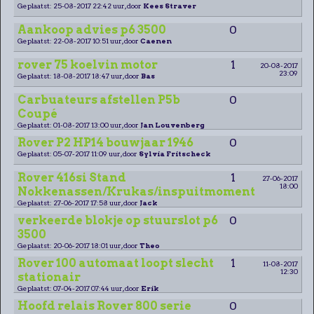
Geplaatst: 25-08-2017 22:42 uur, door
Kees Straver
Aankoop advies p6 3500
0
Geplaatst: 22-08-2017 10:51 uur, door
Caenen
rover 75 koelvin motor
1
20-08-2017
23:09
Geplaatst: 18-08-2017 18:47 uur, door
Bas
Carbuateurs afstellen P5b
0
Coupé
Geplaatst: 01-08-2017 13:00 uur, door
Jan Louvenberg
Rover P2 HP14 bouwjaar 1946
0
Geplaatst: 05-07-2017 11:09 uur, door
Sylvia Fritscheck
Rover 416si Stand
1
27-06-2017
18:00
Nokkenassen/Krukas/inspuitmoment
Geplaatst: 27-06-2017 17:58 uur, door
Jack
verkeerde blokje op stuurslot p6
0
3500
Geplaatst: 20-06-2017 18:01 uur, door
Theo
Rover 100 automaat loopt slecht
1
11-08-2017
12:30
stationair
Geplaatst: 07-04-2017 07:44 uur, door
Erik
Hoofd relais Rover 800 serie
0