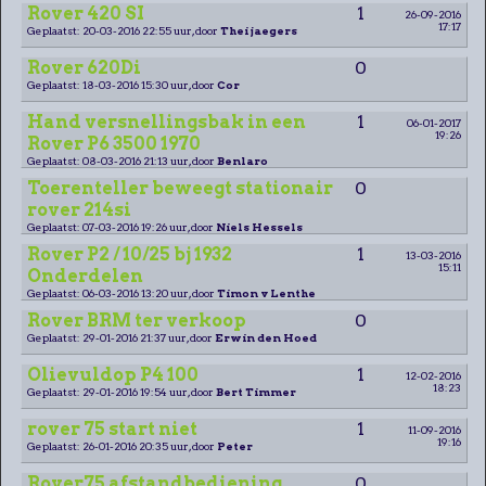
Rover 420 SI
1
26-09-2016
17:17
Geplaatst: 20-03-2016 22:55 uur, door
Thei jaegers
Rover 620Di
0
Geplaatst: 18-03-2016 15:30 uur, door
Cor
Hand versnellingsbak in een
1
06-01-2017
19:26
Rover P6 3500 1970
Geplaatst: 08-03-2016 21:13 uur, door
Benlaro
Toerenteller beweegt stationair
0
rover 214si
Geplaatst: 07-03-2016 19:26 uur, door
Niels Hessels
Rover P2 / 10/25 bj 1932
1
13-03-2016
15:11
Onderdelen
Geplaatst: 06-03-2016 13:20 uur, door
Timon v Lenthe
Rover BRM ter verkoop
0
Geplaatst: 29-01-2016 21:37 uur, door
Erwin den Hoed
Olievuldop P4 100
1
12-02-2016
18:23
Geplaatst: 29-01-2016 19:54 uur, door
Bert Timmer
rover 75 start niet
1
11-09-2016
19:16
Geplaatst: 26-01-2016 20:35 uur, door
Peter
Rover75 afstandbediening
0