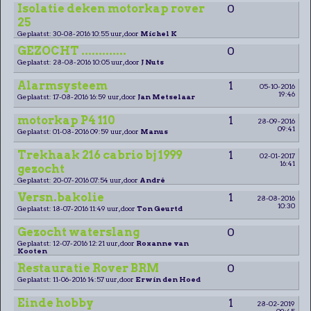
Isolatie deken motorkap rover
0
25
Geplaatst: 30-08-2016 10:55 uur, door
Michel K
GEZOCHT .............
0
Geplaatst: 28-08-2016 10:05 uur, door
J Nuts
Alarmsysteem
1
05-10-2016
19:46
Geplaatst: 17-08-2016 16:59 uur, door
Jan Metselaar
motorkap P4 110
1
28-09-2016
09:41
Geplaatst: 01-08-2016 09:59 uur, door
Manus
Trekhaak 216 cabrio bj 1999
1
02-01-2017
16:41
gezocht
Geplaatst: 20-07-2016 07:54 uur, door
André
Versn.bakolie
1
28-08-2016
10:30
Geplaatst: 18-07-2016 11:49 uur, door
Ton Geurtd
Gezocht waterslang
0
Geplaatst: 12-07-2016 12:21 uur, door
Roxanne van
Kooten
Restauratie Rover BRM
0
Geplaatst: 11-06-2016 14:57 uur, door
Erwin den Hoed
Einde hobby
1
28-02-2019
09:45