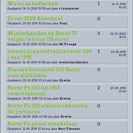
Water in kofferbak
1
14-11-2019
14:45
Geplaatst: 09-11-2019 15:55 uur, door
r lommerse
Rover 3500 Automaat
0
Geplaatst: 25-10-2019 10:30 uur, door
Paul
Winterbanden op Rover 75
3
02-12-2022
10:14
velgen te koop (75 euro)
Geplaatst: 15-10-2019 20:00 uur, door
M.Vroege
locatie branstof relais rover 620
1
22-10-2019
13:05
i van 1995
Geplaatst: 14-10-2019 19:00 uur, door
weinchard julius
Nieuwe brandstof E10 Ramp
0
voor oldtimers
Geplaatst: 03-10-2019 23:41 uur, door
Erwin
Rover P4 100 uit 1963
2
27-09-2019
17:40
reservesleutel
Geplaatst: 18-09-2019 23:12 uur, door
Erwin
Rover P4 100 afsluitrubbers bij
0
de portieren
Geplaatst: 18-09-2019 22:58 uur, door
Erwin
Rover P4 panel schakelaar
0
Geplaatst: 11-09-2019 17:46 uur, door
Bert Timmer