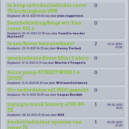
te koop introductiefolder rover
0
75 birmingham 1998
Geplaatst: 06-12-2021 15:40 uur, door
john roggeveen
Deurbekleding Beige wit Van
0
rover 451.6
Geplaatst: 03-12-2021 22:50 uur, door
Camille van der
Harten77
Is een Rover betrouwbaar?
2
12-12-2022
21:03
Geplaatst: 23-11-2021 14:15 uur, door
Henny Verheij
geschiedenis Rover Mini Cabrio
0
Geplaatst: 17-11-2021 11:17 uur, door
Martin v Tongerlo
Airco pomp STREETWISE 1.4
0
(2005)
Geplaatst: 11-11-2021 01:20 uur, door
William Dollimore
Div onderdelen sd1 3500 gezocht
0
Geplaatst: 04-11-2021 15:09 uur, door
Caspar Reedijk
trying to track history of 92-89-
1
08-10-2021
16:01
FZ
Geplaatst: 08-10-2021 15:36 uur, door
BOZ
kachelradiateur spoelen van
1
25-09-2021
13:39
rover 75