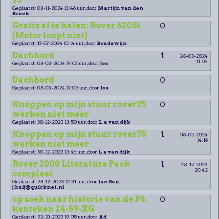
75
Geplaatst: 08-11-2024 13:46 uur, door
Martijn van den
Broek
Gratis af te halen: Rover 620Si
0
(Motor loopt niet)
Geplaatst: 17-07-2024 10:14 uur, door
Boudewijn
Dachbord
1
28-03-2024
11:09
Geplaatst: 08-03-2024 19:07 uur, door
Jos
Dachbord
0
Geplaatst: 08-03-2024 19:05 uur, door
Jos
Knoppen op mijn stuur rover75
0
werken niet meer
Geplaatst: 30-12-2023 13:50 uur, door
L a van dijk
Knoppen op mijn stuur rover75
1
08-05-2024
14:16
werken niet meer
Geplaatst: 30-12-2023 13:46 uur, door
L a van dijk
Rover 2000 Literature Pack
1
28-12-2023
20:42
compleet
Geplaatst: 28-12-2023 12:31 uur, door
Jan Buij.
j.buij@quicknet.nl
op zoek naar historie van de P6,
0
kenteken 24-59-XG
Geplaatst: 22-10-2023 19:05 uur, door
Ad