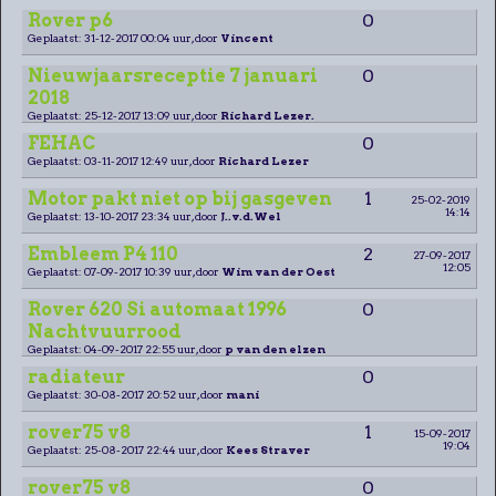
Rover p6
0
Geplaatst: 31-12-2017 00:04 uur, door
Vincent
Nieuwjaarsreceptie 7 januari
0
2018
Geplaatst: 25-12-2017 13:09 uur, door
Richard Lezer.
FEHAC
0
Geplaatst: 03-11-2017 12:49 uur, door
Richard Lezer
Motor pakt niet op bij gasgeven
1
25-02-2019
14:14
Geplaatst: 13-10-2017 23:34 uur, door
J..v.d.Wel
Embleem P4 110
2
27-09-2017
12:05
Geplaatst: 07-09-2017 10:39 uur, door
Wim van der Oest
Rover 620 Si automaat 1996
0
Nachtvuurrood
Geplaatst: 04-09-2017 22:55 uur, door
p van den elzen
radiateur
0
Geplaatst: 30-08-2017 20:52 uur, door
mani
rover75 v8
1
15-09-2017
19:04
Geplaatst: 25-08-2017 22:44 uur, door
Kees Straver
rover75 v8
0