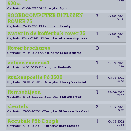
15:56
620si
Geplaatst: 02-07-2020 07:28 uur, door
Igor
BOORDCOMPUTER UITLEZEN
3
24-08-2020
16:00
ROVER 75
Geplaatst: 25-06-2020 13:42 uur, door
Randy
water in de kofferbak rover 75
1
24-08-2020
15:35
Geplaatst: 06-06-2020 10:37 uur, door
etienne cuppers
Rover brochures
0
Geplaatst: 24-05-2020 19:35 uur, door
henk kruims
velgen rover sd1
1
15-09-2020
16:47
Geplaatst: 16-04-2020 21:11 uur, door
Roderik
krukaspoelie P6 3500
1
03-12-2020
20:53
Geplaatst: 28-03-2020 15:45 uur, door
Harry Verhulst
Remschijven
1
22-04-2020
13:40
Geplaatst: 26-03-2020 20:13 uur, door
Philippe VdS
sleutels
2
14-04-2020
09:06
Geplaatst: 25-03-2020 11:07 uur, door
Wim van der Oest
Accubak P5b Coupé
1
04-12-2024
21:58
Geplaatst: 23-03-2020 11:18 uur, door
Bart Spijker