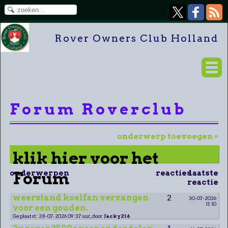
Rover Owners Club Holland
Forum Roverclub
onderwerp toevoegen »
klik hier voor het
onderwerpen
Forum
reacties
laatste
reactie
weerstand koelfan vervangen
2
30-07-2026
11:10
voor een gouden.
Geplaatst: 28-07-2026 09:37 uur, door
Jacky216