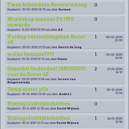
Twee bijzondere Rovers te koop
0
Geplaatst: 20-02-2020 18:51 uur, door
Juriaan
Workshop manual P4 1950
0
onwards
Geplaatst: 11-02-2020 10:58 uur, door
Ad
Vuldop versnellingsbak Rover
1
08-02-2020
23:00
45
Geplaatst: 05-02-2020 21:15 uur, door
Gerrit de Jong
welke benzine????
1
03-03-2020
14:03
Geplaatst: 01-02-2020 19:13 uur, door
Diana
Gezocht! Onderdeel JGN000010
2
27-01-2020
14:10
voor de Rover 45.
Geplaatst: 25-01-2020 11:04 uur, door
Jeroen van
Ringelesteijn
Temp meter p5b
1
09-10-2024
13:46
Geplaatst: 09-01-2020 22:09 uur, door
André J.
Viking clubtijdschriften
0
Geplaatst: 20-11-2019 12:50 uur, door
David Wijnen
Viking clubtijdschriften
1
26-01-2020
13:56
Geplaatst: 20-11-2019 12:47 uur, door
David Wijnen