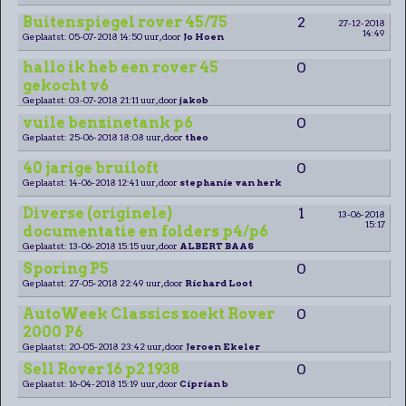
Buitenspiegel rover 45/75
2
27-12-2018
14:49
Geplaatst: 05-07-2018 14:50 uur, door
Jo Hoen
hallo ik heb een rover 45
0
gekocht v6
Geplaatst: 03-07-2018 21:11 uur, door
jakob
vuile benzinetank p6
0
Geplaatst: 25-06-2018 18:08 uur, door
theo
40 jarige bruiloft
0
Geplaatst: 14-06-2018 12:41 uur, door
stephanie van herk
Diverse (originele)
1
13-06-2018
15:17
documentatie en folders p4/p6
Geplaatst: 13-06-2018 15:15 uur, door
ALBERT BAAS
Sporing P5
0
Geplaatst: 27-05-2018 22:49 uur, door
Richard Loot
AutoWeek Classics zoekt Rover
0
2000 P6
Geplaatst: 20-05-2018 23:42 uur, door
Jeroen Ekeler
Sell Rover 16 p2 1938
0
Geplaatst: 16-04-2018 15:19 uur, door
Ciprian b