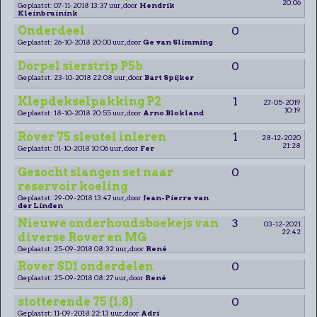
20:06
Geplaatst: 07-11-2018 13:37 uur, door
Hendrik
Kleinbruinink
Onderdeel
0
Geplaatst: 26-10-2018 20:00 uur, door
Ge van Slimming
Dorpel sierstrip P5b
0
Geplaatst: 23-10-2018 22:08 uur, door
Bart Spijker
Klepdekselpakking P2
1
27-05-2019
10:19
Geplaatst: 18-10-2018 20:55 uur, door
Arno Blokland
Rover 75 sleutel inleren
1
28-12-2020
21:28
Geplaatst: 01-10-2018 10:06 uur, door
Fer
Gezocht slangen set naar
0
reservoir koeling
Geplaatst: 29-09-2018 13:47 uur, door
Jean-Pierre van
der Linden
Nieuwe onderhoudsboekejs van
3
03-12-2021
22:42
diverse Rover en MG
Geplaatst: 25-09-2018 08:32 uur, door
René
Rover SD1 onderdelen
0
Geplaatst: 25-09-2018 08:27 uur, door
René
stotterende 75 (1.8)
0
Geplaatst: 11-09-2018 22:13 uur, door
Adri