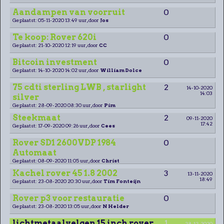
Aandampen van voorruit
0
Geplaatst: 05-11-2020 13:49 uur, door
Jos
Te koop: Rover 620i
0
Geplaatst: 21-10-2020 12:19 uur, door
CC
Bitcoin investment
0
Geplaatst: 14-10-2020 14:02 uur, door
William Dolce
75 cdti sterling LWB , starlight
2
14-10-2020
14:03
silver
Geplaatst: 28-09-2020 08:30 uur, door
Pim
Steekmaat
2
09-11-2020
17:42
Geplaatst: 17-09-2020 09:26 uur, door
Cees
Rover SD1 2600VDP 1984
0
Automaat
Geplaatst: 08-09-2020 11:05 uur, door
Christ
Kachel rover 45 1.8 2002
3
13-11-2020
18:49
Geplaatst: 23-08-2020 20:30 uur, door
Tim Fonteijn
Rover p3 voor restauratie
0
Geplaatst: 23-08-2020 13:05 uur, door
N Helder
lichtmetaalvelgen 15 inch rover
1
28-12-2020