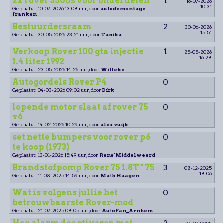
2x rover 3500s voor onderdelen
1
16-07-2026
10:31
Geplaatst: 10-07-2026 13:08 uur, door
autodemontage
franken
Bestuurdersraam
2
30-06-2026
15:51
Geplaatst: 30-05-2026 23:21 uur, door
Tanika
Verkoop Rover 100 gta injectie
1
25-05-2026
16:28
1.4 liter 1992
Geplaatst: 23-05-2026 14:26 uur, door
Willeke
Autogordels Rover P4
0
Geplaatst: 04-03-2026 09:02 uur, door
Dirk
lopende motor slaat af rover 75
0
v6
Geplaatst: 14-02-2026 10:29 uur, door
alex vuijk
set nette bumpers voor rover p6
0
te koop (1973)
Geplaatst: 13-01-2026 15:49 uur, door
Rene´Middelweerd
Brandstofpomp Rover 75 1.8T " 75
3
08-12-2025
18:06
Geplaatst: 11-08-2025 14:59 uur, door
Math Haagen
Wat is volgens jullie het
0
betrouwbaarste Rover-mod
Geplaatst: 21-07-2025 08:05 uur, door
AutoFan_Arnhem
Hoe alarm deactiveren met
2
26-12-2025