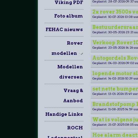
Geplaatst: 28-07-2026 09:37 uu
Viking PDF
2x rover 3500s v
Foto album
Geplaatst: 10-07-2026 13:08 uur
Bestuurdersraa
FEHAC nieuws
Geplaatst: 30-05-2026 23:21 uu
Verkoop Rover 100
Rover
Geplaatst: 23-05-2026 14:26 uu
modellen
Autogordels Rov
Geplaatst: 04-03-2026 09:02 uu
Modellen
lopende motor sl
diversen
Geplaatst: 14-02-2026 10:29 uur
set nette bumpers
Vraag &
Geplaatst: 13-01-2026 15:49 uur
Aanbod
Brandstofpomp Ro
Geplaatst: 11-08-2025 14:59 uur
Handige Links
Wat is volgens j
Geplaatst: 21-07-2025 08:05 uu
ROCH
Hoe alarm deact
Ledenportaal