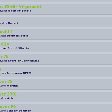
 P3 48 - 49 gezocht.
r, door
Johan Rutgeerts
r, door
Robert
ocht!!
, door
Bront Hilberts
olie
r, door
Bront Hilberts
r 75
r, door
Evert Jan Dennekamp
 .
, door
Lommerse RFFM
ver 75
, door
Martijn
ar 2001
, door
Arie
over P6
, door
Vincent Derksen