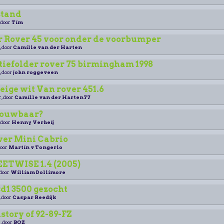
stand
 door
Tim
 Rover 45 voor onder de voorbumper
, door
Camille van der Harten
tiefolder rover 75 birmingham 1998
, door
john roggeveen
ige wit Van rover 451.6
r, door
Camille van der Harten77
trouwbaar?
 door
Henny Verheij
ver Mini Cabrio
door
Martin v Tongerlo
ETWISE 1.4 (2005)
 door
William Dollimore
d1 3500 gezocht
, door
Caspar Reedijk
istory of 92-89-FZ
, door
BOZ