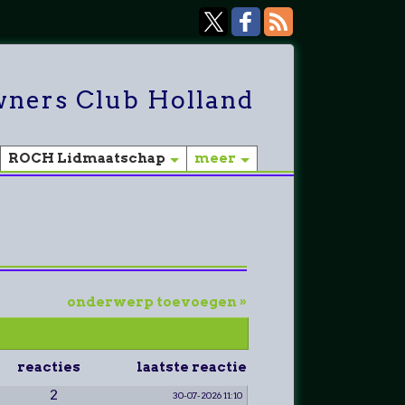
ners Club Holland
ROCH Lidmaatschap
meer
onderwerp toevoegen »
reacties
laatste reactie
2
30-07-2026 11:10