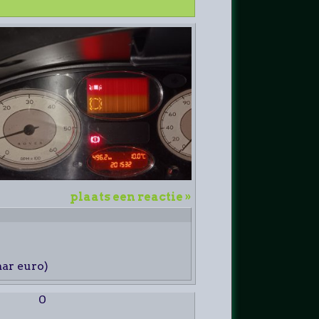
plaats een reactie »
ar euro)
0