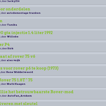
r, door
Jacky216
oor onderdelen
, door
autodemontage franken
m
r, door
Tanika
 gta injectie 1.4 liter 1992
r, door
Willeke
er P4
r, door
Dirk
aat af rover 75 v6
, door
alex vuijk
 voor rover p6 te koop (1973)
, door
Rene´Middelweerd
ver 75 1.8T " 75
, door
Math Haagen
ullie het betrouwbaarste Rover-mod
r, door
AutoFan_Arnhem
iveren met sleutel