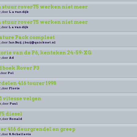
 stuur rover75 werken niet meer
r, door
L a van dijk
 stuur rover75 werken niet meer
, door
L a van dijk
rature Pack compleet
, door
Jan Buij. j.buij@quicknet.nl
torie van de P6, kenteken 24-59-XG
r, door
Ad
boek Rover P3
, door
Pol
elen 416 tourer 1998
r, door
Floris
1 vitesse velgen
r, door
Paul
5 diesel
r, door
Ronald
er 416 deurgrendel en greep
r, door
S.Schellevis