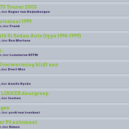
75 Tourer 2003
, door
Rogier van Heijnsbergen
automaat 1999
r, door
Frank
16 Si Sedan Auto (type 1996-1999)
r, door
Ron Mertens
 .
r, door
Lommerse RFFM
lverwarming blijft aan
, door
Evert Mos
, door
Ann De Rycke
o LINKER deurgreep
, door
Joosten
ngen
r, door
yordi van loenhout
er P6 automaat
r, door
Simon