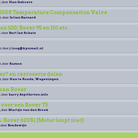
r, door
Han Geboers
3500S Temperature Compensation Valve
r, door
Julian Barnard
en 100; Rover 95 en 110 etc
r, door
Bert Jan Schatz
r, door
j.loog@kpnmail.nl
r, door
Ramon
er? en carroserie delen
r, door
Han te Ronde, Wageningen
 van Rover
, door
harry &spithoven.info
 voor een Rover 75
, door
Martijn van den Broek
n: Rover 620Si (Motor loopt niet)
, door
Boudewijn