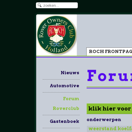
ROCH FRONTPA
Foru
Nieuws
Automotive
Forum
klik hier voo
Roverclub
onderwerpen
Gastenboek
weerstand koelf