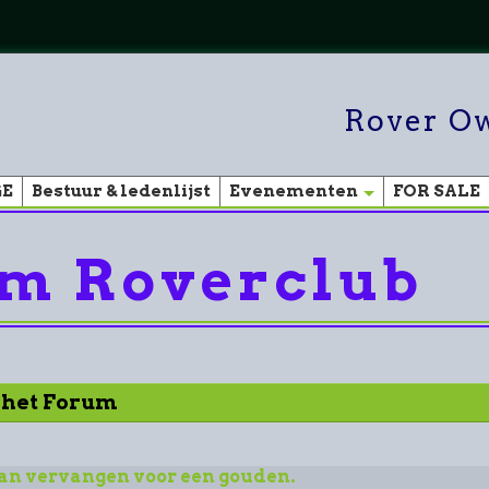
Rover Ow
GE
Bestuur & ledenlijst
Evenementen
FOR SALE
m Roverclub
r het Forum
an vervangen voor een gouden.