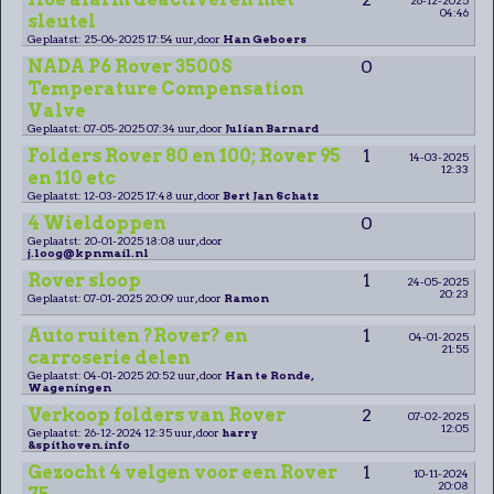
04:46
sleutel
Geplaatst: 25-06-2025 17:54 uur, door
Han Geboers
NADA P6 Rover 3500S
0
Temperature Compensation
Valve
Geplaatst: 07-05-2025 07:34 uur, door
Julian Barnard
Folders Rover 80 en 100; Rover 95
1
14-03-2025
12:33
en 110 etc
Geplaatst: 12-03-2025 17:48 uur, door
Bert Jan Schatz
4 Wieldoppen
0
Geplaatst: 20-01-2025 18:08 uur, door
j.loog@kpnmail.nl
Rover sloop
1
24-05-2025
20:23
Geplaatst: 07-01-2025 20:09 uur, door
Ramon
Auto ruiten ?Rover? en
1
04-01-2025
21:55
carroserie delen
Geplaatst: 04-01-2025 20:52 uur, door
Han te Ronde,
Wageningen
Verkoop folders van Rover
2
07-02-2025
12:05
Geplaatst: 26-12-2024 12:35 uur, door
harry
&spithoven.info
Gezocht 4 velgen voor een Rover
1
10-11-2024
20:08