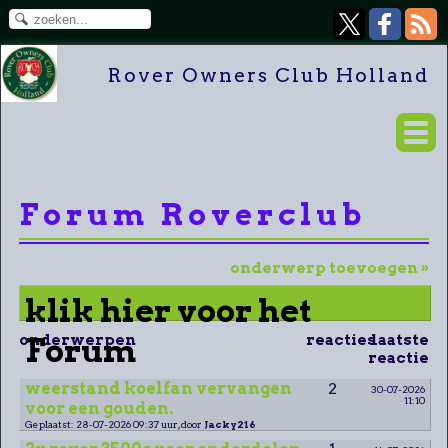
Rover Owners Club Holland
Forum Roverclub
onderwerp toevoegen »
klik hier voor het
onderwerpen
Forum
reacties
laatste
reactie
weerstand koelfan vervangen
2
30-07-2026
11:10
voor een gouden.
Geplaatst: 28-07-2026 09:37 uur, door
Jacky216