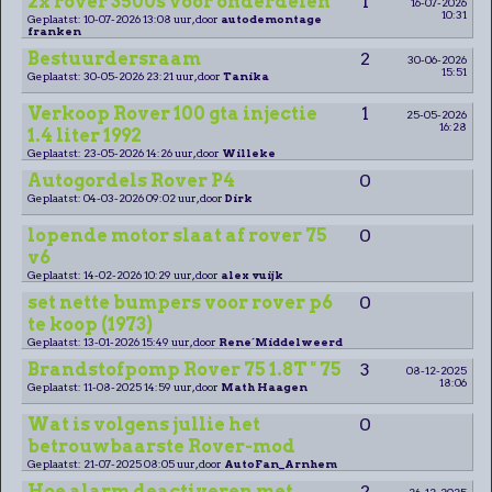
2x rover 3500s voor onderdelen
1
16-07-2026
10:31
Geplaatst: 10-07-2026 13:08 uur, door
autodemontage
franken
Bestuurdersraam
2
30-06-2026
15:51
Geplaatst: 30-05-2026 23:21 uur, door
Tanika
Verkoop Rover 100 gta injectie
1
25-05-2026
16:28
1.4 liter 1992
Geplaatst: 23-05-2026 14:26 uur, door
Willeke
Autogordels Rover P4
0
Geplaatst: 04-03-2026 09:02 uur, door
Dirk
lopende motor slaat af rover 75
0
v6
Geplaatst: 14-02-2026 10:29 uur, door
alex vuijk
set nette bumpers voor rover p6
0
te koop (1973)
Geplaatst: 13-01-2026 15:49 uur, door
Rene´Middelweerd
Brandstofpomp Rover 75 1.8T " 75
3
08-12-2025
18:06
Geplaatst: 11-08-2025 14:59 uur, door
Math Haagen
Wat is volgens jullie het
0
betrouwbaarste Rover-mod
Geplaatst: 21-07-2025 08:05 uur, door
AutoFan_Arnhem
Hoe alarm deactiveren met
2
26-12-2025