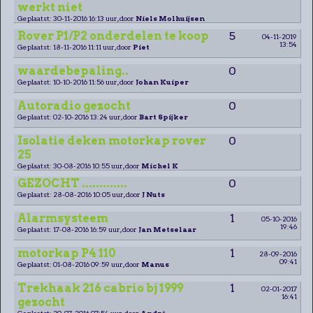
werkt niet
Geplaatst: 30-11-2016 16:13 uur, door
Niels Molhuijsen
Rover P1/P2 onderdelen te koop
5
04-11-2019
13:54
Geplaatst: 18-11-2016 11:11 uur, door
Piet
waardebepaling..
0
Geplaatst: 10-10-2016 11:56 uur, door
Johan Kuiper
Autoradio gezocht
0
Geplaatst: 02-10-2016 13:24 uur, door
Bart Spijker
Isolatie deken motorkap rover
0
25
Geplaatst: 30-08-2016 10:55 uur, door
Michel K
GEZOCHT .............
0
Geplaatst: 28-08-2016 10:05 uur, door
J Nuts
Alarmsysteem
1
05-10-2016
19:46
Geplaatst: 17-08-2016 16:59 uur, door
Jan Metselaar
motorkap P4 110
1
28-09-2016
09:41
Geplaatst: 01-08-2016 09:59 uur, door
Manus
Trekhaak 216 cabrio bj 1999
1
02-01-2017
16:41
gezocht
Geplaatst: 20-07-2016 07:54 uur, door
André