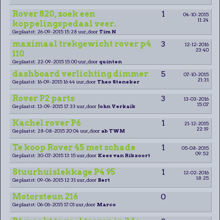
Rover 820, zoek een
1
04-10-2015
11:24
koppelingspedaal veer.
Geplaatst: 26-09-2015 15:28 uur, door
Tim N
maximaal trekgewicht rover p4
3
12-12-2016
23:40
110
Geplaatst: 22-09-2015 15:00 uur, door
quinten
dashboard verlichting dimmer
5
07-10-2015
21:31
Geplaatst: 16-09-2015 16:44 uur, door
Theo Steneker
Rover P2 parts
3
13-03-2016
15:07
Geplaatst: 13-09-2015 17:33 uur, door
John Verkaik
Kachel rover P6
1
21-12-2015
22:19
Geplaatst: 28-08-2015 20:04 uur, door
ab TWM
Te koop Rover 45 met schade
1
05-08-2015
09:52
Geplaatst: 30-07-2015 13:15 uur, door
Kees van Rikxoort
Stuurhuislekkage P4 95
1
12-02-2016
18:25
Geplaatst: 09-06-2015 12:31 uur, door
Bert
Motorsteun 216
0
Geplaatst: 06-06-2015 17:01 uur, door
Marco