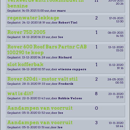
verkeerde anti rookmiddel in
11
20-01-2021
20:26
benzine
Geplaatst: 14-01-2021 11:00 uur, door
marc
regenwater lekkage
2
17-01-2021
12:00
Geplaatst: 24-12-2020 18:19 uur, door
Robert Tiel
Rover 75D 2005
1
06-03-2021
14:55
Geplaatst: 18-12-2020 16:23 uur, door
Jos
Rover 600 Roof Bars Partnr CAB
1
13-12-2020
15:03
100290 te koop
Geplaatst: 13-12-2020 14:28 uur, door
Richard
slot kofferbak
1
11-12-2020
19:16
Geplaatst: 06-12-2020 10:57 uur, door
etienne cuppers
Rover 620di - motor valt stil
2
28-05-2021
00:55
Geplaatst: 28-11-2020 19:33 uur, door
Frederik
wat is dit?
8
23-11-2020
17:33
Geplaatst: 22-11-2020 13:42 uur, door
Robbie Veloso
Aandampen van voorruit
0
Geplaatst: 05-11-2020 13:52 uur, door
Jos
Aandampen van voorruit
3
13-11-2020
18:44
Geplaatst: 05-11-2020 13:51 uur, door
Jos