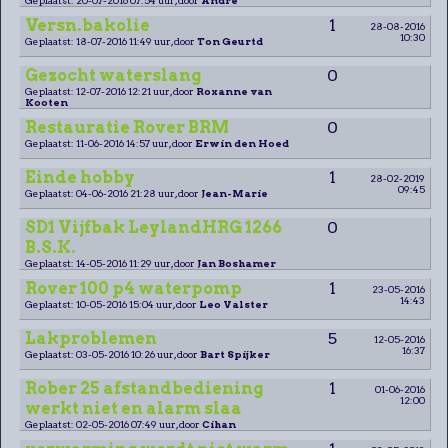
Versn.bakolie
1
28-08-2016
10:30
Geplaatst: 18-07-2016 11:49 uur, door
Ton Geurtd
Gezocht waterslang
0
Geplaatst: 12-07-2016 12:21 uur, door
Roxanne van
Kooten
Restauratie Rover BRM
0
Geplaatst: 11-06-2016 14:57 uur, door
Erwin den Hoed
Einde hobby
1
28-02-2019
09:45
Geplaatst: 04-06-2016 21:28 uur, door
Jean-Marie
SD1 Vijfbak LeylandHRG 1266
0
B.S.K.
Geplaatst: 14-05-2016 11:29 uur, door
Jan Boshamer
Rover 100 p4 waterpomp
1
23-05-2016
14:43
Geplaatst: 10-05-2016 15:04 uur, door
Leo Valster
Lakproblemen
5
12-05-2016
16:37
Geplaatst: 03-05-2016 10:26 uur, door
Bart Spijker
Rober 25 afstandbediening
1
01-06-2016
12:00
werkt niet en alarm slaa
Geplaatst: 02-05-2016 07:49 uur, door
Cihan