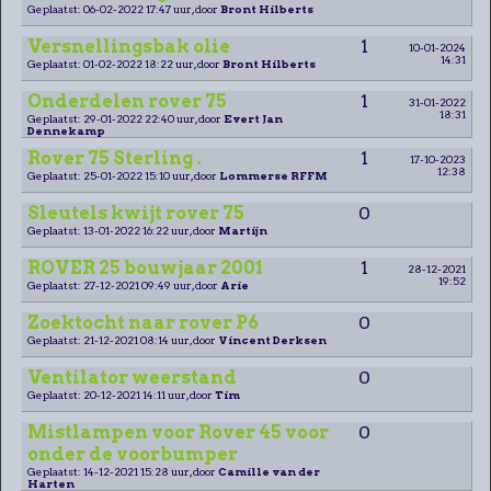
Geplaatst: 06-02-2022 17:47 uur, door
Bront Hilberts
Versnellingsbak olie
1
10-01-2024
14:31
Geplaatst: 01-02-2022 18:22 uur, door
Bront Hilberts
Onderdelen rover 75
1
31-01-2022
18:31
Geplaatst: 29-01-2022 22:40 uur, door
Evert Jan
Dennekamp
Rover 75 Sterling .
1
17-10-2023
12:38
Geplaatst: 25-01-2022 15:10 uur, door
Lommerse RFFM
Sleutels kwijt rover 75
0
Geplaatst: 13-01-2022 16:22 uur, door
Martijn
ROVER 25 bouwjaar 2001
1
28-12-2021
19:52
Geplaatst: 27-12-2021 09:49 uur, door
Arie
Zoektocht naar rover P6
0
Geplaatst: 21-12-2021 08:14 uur, door
Vincent Derksen
Ventilator weerstand
0
Geplaatst: 20-12-2021 14:11 uur, door
Tim
Mistlampen voor Rover 45 voor
0
onder de voorbumper
Geplaatst: 14-12-2021 15:28 uur, door
Camille van der
Harten