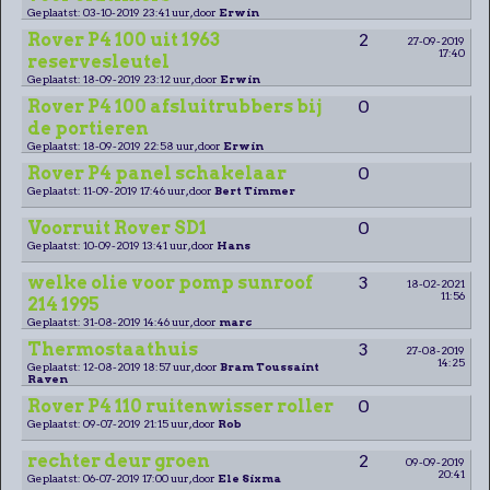
Geplaatst: 03-10-2019 23:41 uur, door
Erwin
Rover P4 100 uit 1963
2
27-09-2019
17:40
reservesleutel
Geplaatst: 18-09-2019 23:12 uur, door
Erwin
Rover P4 100 afsluitrubbers bij
0
de portieren
Geplaatst: 18-09-2019 22:58 uur, door
Erwin
Rover P4 panel schakelaar
0
Geplaatst: 11-09-2019 17:46 uur, door
Bert Timmer
Voorruit Rover SD1
0
Geplaatst: 10-09-2019 13:41 uur, door
Hans
welke olie voor pomp sunroof
3
18-02-2021
11:56
214 1995
Geplaatst: 31-08-2019 14:46 uur, door
marc
Thermostaathuis
3
27-08-2019
14:25
Geplaatst: 12-08-2019 18:57 uur, door
Bram Toussaint
Raven
Rover P4 110 ruitenwisser roller
0
Geplaatst: 09-07-2019 21:15 uur, door
Rob
rechter deur groen
2
09-09-2019
20:41
Geplaatst: 06-07-2019 17:00 uur, door
Ele Sixma