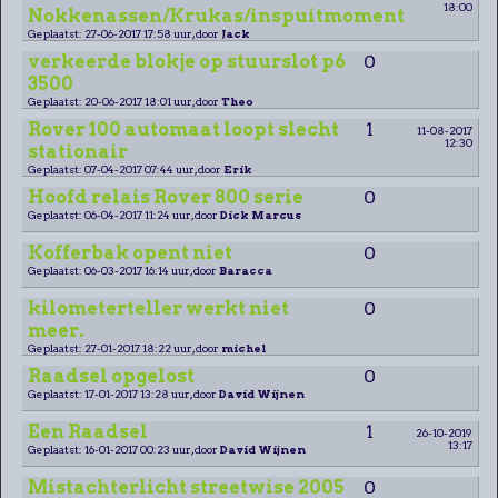
18:00
Nokkenassen/Krukas/inspuitmoment
Geplaatst: 27-06-2017 17:58 uur, door
Jack
verkeerde blokje op stuurslot p6
0
3500
Geplaatst: 20-06-2017 18:01 uur, door
Theo
Rover 100 automaat loopt slecht
1
11-08-2017
12:30
stationair
Geplaatst: 07-04-2017 07:44 uur, door
Erik
Hoofd relais Rover 800 serie
0
Geplaatst: 06-04-2017 11:24 uur, door
Dick Marcus
Kofferbak opent niet
0
Geplaatst: 06-03-2017 16:14 uur, door
Baracca
kilometerteller werkt niet
0
meer.
Geplaatst: 27-01-2017 18:22 uur, door
michel
Raadsel opgelost
0
Geplaatst: 17-01-2017 13:28 uur, door
David Wijnen
Een Raadsel
1
26-10-2019
13:17
Geplaatst: 16-01-2017 00:23 uur, door
David Wijnen
Mistachterlicht streetwise 2005
0