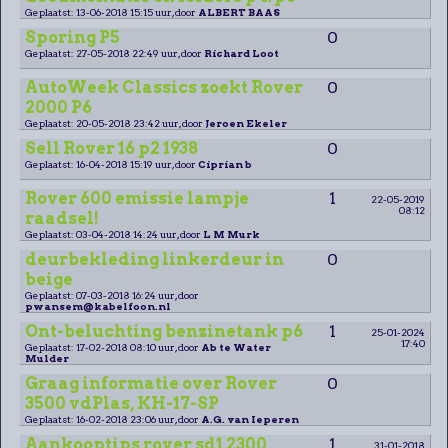
Geplaatst: 13-06-2018 15:15 uur, door
ALBERT BAAS
Sporing P5
0
Geplaatst: 27-05-2018 22:49 uur, door
Richard Loot
AutoWeek Classics zoekt Rover
0
2000 P6
Geplaatst: 20-05-2018 23:42 uur, door
Jeroen Ekeler
Sell Rover 16 p2 1938
0
Geplaatst: 16-04-2018 15:19 uur, door
Ciprian b
Rover 600 emissie lampje
1
22-05-2019
08:12
raadsel!
Geplaatst: 03-04-2018 14:24 uur, door
L M Murk
deurbekleding linkerdeur in
0
beige
Geplaatst: 07-03-2018 16:24 uur, door
pwansem@kabelfoon.nl
Ont-beluchting benzinetank p6
1
25-01-2024
17:40
Geplaatst: 17-02-2018 08:10 uur, door
Ab te Water
Mulder
Graag informatie over Rover
0
3500 vdPlas, KH-17-SP
Geplaatst: 16-02-2018 23:06 uur, door
A.G. van Ieperen
Aankooptips rover sd1 2300
1
31-01-2018