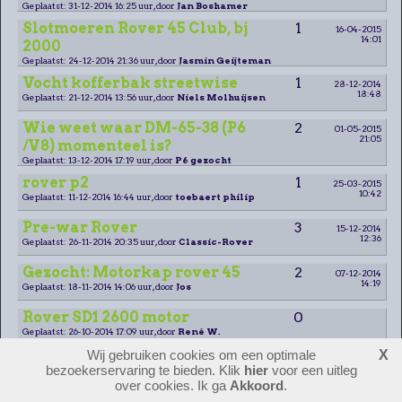
Geplaatst: 31-12-2014 16:25 uur, door
Jan Boshamer
Slotmoeren Rover 45 Club, bj
1
16-04-2015
14:01
2000
Geplaatst: 24-12-2014 21:36 uur, door
Jasmin Geijteman
Vocht kofferbak streetwise
1
28-12-2014
18:48
Geplaatst: 21-12-2014 13:56 uur, door
Niels Molhuijsen
Wie weet waar DM-65-38 (P6
2
01-05-2015
21:05
/V8) momenteel is?
Geplaatst: 13-12-2014 17:19 uur, door
P6 gezocht
rover p2
1
25-03-2015
10:42
Geplaatst: 11-12-2014 16:44 uur, door
toebaert philip
Pre-war Rover
3
15-12-2014
12:36
Geplaatst: 26-11-2014 20:35 uur, door
Classic-Rover
Gezocht: Motorkap rover 45
2
07-12-2014
14:19
Geplaatst: 18-11-2014 14:06 uur, door
Jos
Rover SD1 2600 motor
0
Geplaatst: 26-10-2014 17:09 uur, door
René W.
Wij gebruiken cookies om een optimale
X
Betrouwbaarheid SD1 vitesse
1
26-10-2014
bezoekerservaring te bieden. Klik
hier
voor een uitleg
16:58
motor
over cookies. Ik ga
Akkoord
.
Geplaatst: 25-10-2014 20:31 uur, door
Eise