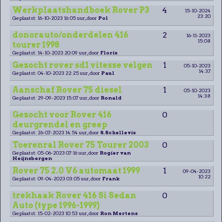
Werkplaatshandboek Rover P3
4
15-10-2024
23:20
Geplaatst: 16-10-2023 16:05 uur, door
Pol
donorauto/onderdelen 416
2
16-11-2023
15:08
tourer 1998
Geplaatst: 14-10-2023 20:09 uur, door
Floris
Gezocht rover sd1 vitesse velgen
1
05-10-2023
14:37
Geplaatst: 04-10-2023 22:25 uur, door
Paul
Aanschaf Rover 75 diesel
1
05-10-2023
14:38
Geplaatst: 29-09-2023 15:07 uur, door
Ronald
Gezocht voor Rover 416
0
deurgrendel en greep
Geplaatst: 26-07-2023 14:54 uur, door
S.Schellevis
Toerenral Rover 75 Tourer 2003
0
Geplaatst: 05-06-2023 07:16 uur, door
Rogier van
Heijnsbergen
Rover 75 2.0 V6 automaat 1999
1
09-04-2023
10:22
Geplaatst: 09-04-2023 03:05 uur, door
Frank
trekhaak Rover 416 Si Sedan
0
Auto (type 1996-1999)
Geplaatst: 15-02-2023 10:53 uur, door
Ron Mertens