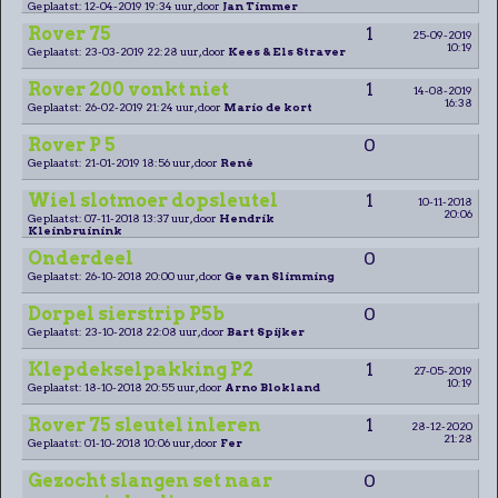
Geplaatst: 12-04-2019 19:34 uur, door
Jan Timmer
Rover 75
1
25-09-2019
10:19
Geplaatst: 23-03-2019 22:28 uur, door
Kees & Els Straver
Rover 200 vonkt niet
1
14-08-2019
16:38
Geplaatst: 26-02-2019 21:24 uur, door
Mario de kort
Rover P 5
0
Geplaatst: 21-01-2019 18:56 uur, door
René
Wiel slotmoer dopsleutel
1
10-11-2018
20:06
Geplaatst: 07-11-2018 13:37 uur, door
Hendrik
Kleinbruinink
Onderdeel
0
Geplaatst: 26-10-2018 20:00 uur, door
Ge van Slimming
Dorpel sierstrip P5b
0
Geplaatst: 23-10-2018 22:08 uur, door
Bart Spijker
Klepdekselpakking P2
1
27-05-2019
10:19
Geplaatst: 18-10-2018 20:55 uur, door
Arno Blokland
Rover 75 sleutel inleren
1
28-12-2020
21:28
Geplaatst: 01-10-2018 10:06 uur, door
Fer
Gezocht slangen set naar
0