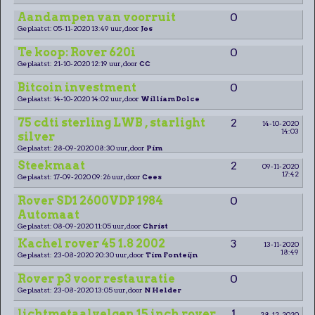
Aandampen van voorruit
0
Geplaatst: 05-11-2020 13:49 uur, door
Jos
Te koop: Rover 620i
0
Geplaatst: 21-10-2020 12:19 uur, door
CC
Bitcoin investment
0
Geplaatst: 14-10-2020 14:02 uur, door
William Dolce
75 cdti sterling LWB , starlight
2
14-10-2020
14:03
silver
Geplaatst: 28-09-2020 08:30 uur, door
Pim
Steekmaat
2
09-11-2020
17:42
Geplaatst: 17-09-2020 09:26 uur, door
Cees
Rover SD1 2600VDP 1984
0
Automaat
Geplaatst: 08-09-2020 11:05 uur, door
Christ
Kachel rover 45 1.8 2002
3
13-11-2020
18:49
Geplaatst: 23-08-2020 20:30 uur, door
Tim Fonteijn
Rover p3 voor restauratie
0
Geplaatst: 23-08-2020 13:05 uur, door
N Helder
lichtmetaalvelgen 15 inch rover
1
28-12-2020