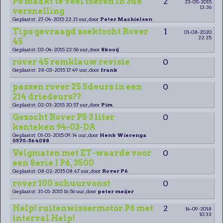
P6 maakt te veel toeren in 3de
2
23-05-2015
13:36
versnelling
Geplaatst: 27-04-2015 22:21 uur, door
Peter Machielsen
Tips gevraagd zoektocht Rover
1
01-08-2020
22:25
45
Geplaatst: 03-04-2015 22:56 uur, door
Skooij
rover 45 remklauw revisie
0
Geplaatst: 28-03-2015 17:49 uur, door
frank
passen rover 25 5deurs in een
0
214 driedeurs??
Geplaatst: 02-03-2015 20:57 uur, door
Pim
Gezocht Rover P5 3 liter
0
kenteken 94-03-DA
Geplaatst: 01-03-2015 09:14 uur, door
Henk Wierenga
0570-564088
Velgmaten met ET-waarde voor
0
een Serie I P6, 3500
Geplaatst: 08-02-2015 08:47 uur, door
Rover P6
rover 100 schuurvonst
0
Geplaatst: 31-01-2015 16:56 uur, door
peter meijer
Help! ruitenwissermotor P6 met
2
14-09-2018
10:33
interval Help!