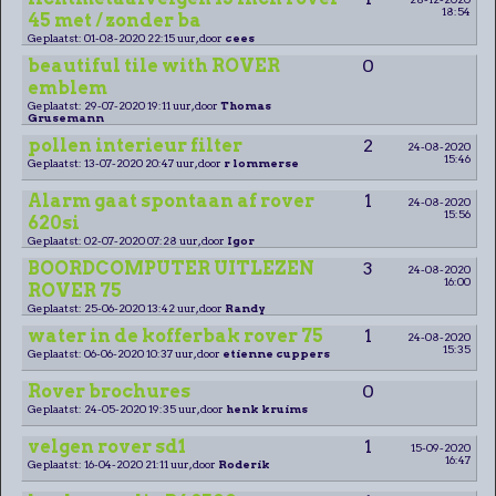
18:54
45 met / zonder ba
Geplaatst: 01-08-2020 22:15 uur, door
cees
beautiful tile with ROVER
0
emblem
Geplaatst: 29-07-2020 19:11 uur, door
Thomas
Grusemann
pollen interieur filter
2
24-08-2020
15:46
Geplaatst: 13-07-2020 20:47 uur, door
r lommerse
Alarm gaat spontaan af rover
1
24-08-2020
15:56
620si
Geplaatst: 02-07-2020 07:28 uur, door
Igor
BOORDCOMPUTER UITLEZEN
3
24-08-2020
16:00
ROVER 75
Geplaatst: 25-06-2020 13:42 uur, door
Randy
water in de kofferbak rover 75
1
24-08-2020
15:35
Geplaatst: 06-06-2020 10:37 uur, door
etienne cuppers
Rover brochures
0
Geplaatst: 24-05-2020 19:35 uur, door
henk kruims
velgen rover sd1
1
15-09-2020
16:47
Geplaatst: 16-04-2020 21:11 uur, door
Roderik