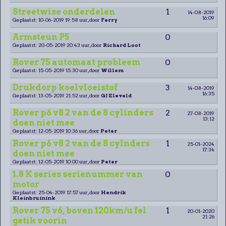
Streetwise onderdelen
1
14-08-2019
16:09
Geplaatst: 10-06-2019 19:58 uur, door
Ferry
Armsteun P5
0
Geplaatst: 20-05-2019 20:43 uur, door
Richard Loot
Rover 75 automaat probleem
0
Geplaatst: 15-05-2019 15:30 uur, door
Willem
Drukdorp koelvloeistof
3
14-08-2019
16:35
Geplaatst: 13-05-2019 21:52 uur, door
GJ Eleveld
Rover p6 v8 2 van de 8 cylinders
2
27-08-2019
13:12
doen niet mee
Geplaatst: 12-05-2019 10:36 uur, door
Peter
Rover p6 v8 2 van de 8 cylnders
1
25-01-2024
17:34
doen niet mee
Geplaatst: 12-05-2019 10:00 uur, door
Peter
1.8 K series serienummer van
0
motor
Geplaatst: 25-04-2019 17:57 uur, door
Hendrik
Kleinbruinink
Rover 75 v6, boven 120km/u fel
1
20-01-2020
21:26
getik voorin