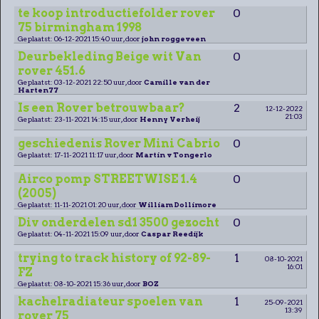
te koop introductiefolder rover
0
75 birmingham 1998
Geplaatst: 06-12-2021 15:40 uur, door
john roggeveen
Deurbekleding Beige wit Van
0
rover 451.6
Geplaatst: 03-12-2021 22:50 uur, door
Camille van der
Harten77
Is een Rover betrouwbaar?
2
12-12-2022
21:03
Geplaatst: 23-11-2021 14:15 uur, door
Henny Verheij
geschiedenis Rover Mini Cabrio
0
Geplaatst: 17-11-2021 11:17 uur, door
Martin v Tongerlo
Airco pomp STREETWISE 1.4
0
(2005)
Geplaatst: 11-11-2021 01:20 uur, door
William Dollimore
Div onderdelen sd1 3500 gezocht
0
Geplaatst: 04-11-2021 15:09 uur, door
Caspar Reedijk
trying to track history of 92-89-
1
08-10-2021
16:01
FZ
Geplaatst: 08-10-2021 15:36 uur, door
BOZ
kachelradiateur spoelen van
1
25-09-2021
13:39
rover 75