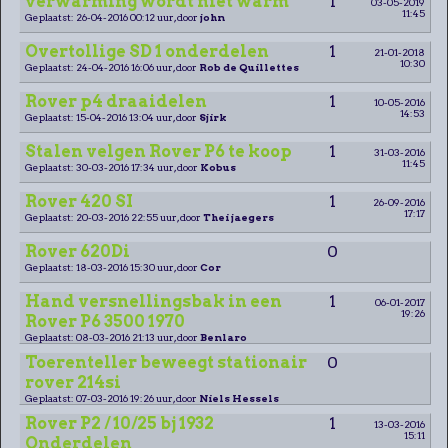
verwarming wordt niet warm
1
03-05-2019
11:45
Geplaatst: 26-04-2016 00:12 uur, door
john
Overtollige SD 1 onderdelen
1
21-01-2018
10:30
Geplaatst: 24-04-2016 16:06 uur, door
Rob de Quillettes
Rover p4 draaidelen
1
10-05-2016
14:53
Geplaatst: 15-04-2016 13:04 uur, door
Sjirk
Stalen velgen Rover P6 te koop
1
31-03-2016
11:45
Geplaatst: 30-03-2016 17:34 uur, door
Kobus
Rover 420 SI
1
26-09-2016
17:17
Geplaatst: 20-03-2016 22:55 uur, door
Thei jaegers
Rover 620Di
0
Geplaatst: 18-03-2016 15:30 uur, door
Cor
Hand versnellingsbak in een
1
06-01-2017
19:26
Rover P6 3500 1970
Geplaatst: 08-03-2016 21:13 uur, door
Benlaro
Toerenteller beweegt stationair
0
rover 214si
Geplaatst: 07-03-2016 19:26 uur, door
Niels Hessels
Rover P2 / 10/25 bj 1932
1
13-03-2016
15:11
Onderdelen