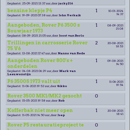
Geplaatst: 25-09-2021 13:37 uur, door
jacky216
benzine klepje P4
1
10-01-2024
14:37
Geplaatst: 19-09-2021 07:38 uur, door
John Verkaik
Aangeboden, Rover P6 3500 s
1
08-09-2021
21:08
Bouwjaar 1973
Geplaatst: 08-09-2021 21:05 uur, door
Joost van Berlo
Trillingen in carrosserie Rover
2
20-08-2021
18:53
75 V6
Geplaatst: 13-08-2021 17:47 uur, door
Nanno van Rede
Aangeboden Rover 800's +
1
09-08-2021
14:50
onderdelen
Geplaatst: 04-08-2021 06:29 uur, door
Mark van
Leeuwenstijn
P6 3500S 1973 valt uit
1
11-06-2021
19:54
Geplaatst: 11-06-2021 19:52 uur, door
Sikko
Rover 3500 MK1/MK2 gezocht
0
Geplaatst: 15-05-2021 19:58 uur, door
Rob
Kofferbak niet meer open
1
20-08-2021
18:41
Geplaatst: 11-05-2021 14:50 uur, door
Joep
Rover P5 restauratieproject te
0