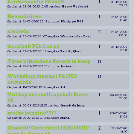
krukaspoelie P6 3500
1
03-12-2020
20:53
Geplaatst: 28-03-2020 15:45 uur, door
Harry Verhulst
Remschijven
1
22-04-2020
13:40
Geplaatst: 26-03-2020 20:13 uur, door
Philippe VdS
sleutels
2
14-04-2020
09:06
Geplaatst: 25-03-2020 11:07 uur, door
Wim van der Oest
Accubak P5b Coupé
1
04-12-2024
21:58
Geplaatst: 23-03-2020 11:18 uur, door
Bart Spijker
Twee bijzondere Rovers te koop
0
Geplaatst: 20-02-2020 18:51 uur, door
Juriaan
Workshop manual P4 1950
0
onwards
Geplaatst: 11-02-2020 10:58 uur, door
Ad
Vuldop versnellingsbak Rover
1
08-02-2020
23:00
45
Geplaatst: 05-02-2020 21:15 uur, door
Gerrit de Jong
welke benzine????
1
03-03-2020
14:03
Geplaatst: 01-02-2020 19:13 uur, door
Diana
Gezocht! Onderdeel JGN000010
2
27-01-2020
14:10
voor de Rover 45.