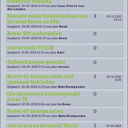
reservoir koeling
Geplaatst: 29-09-2018 13:47 uur, door
Jean-Pierre van
der Linden
Nieuwe onderhoudsboekejs van
3
03-12-2021
22:42
diverse Rover en MG
Geplaatst: 25-09-2018 08:32 uur, door
René
Rover SD1 onderdelen
0
Geplaatst: 25-09-2018 08:27 uur, door
René
stotterende 75 (1.8)
0
Geplaatst: 11-09-2018 22:13 uur, door
Adri
Achterbumper gezocht
0
Geplaatst: 08-09-2018 17:43 uur, door
Jeroen
Rover 45 deurpanelen zelf
1
07-12-2019
11:09
opnieuw bekleden
Geplaatst: 10-08-2018 12:45 uur, door
Sjim Hempenius
(de-)monteren buitenspiegel
0
rover 75
Geplaatst: 07-08-2018 16:04 uur, door
Jo Hoen
Rover 45 deurpanelen
0
Geplaatst: 04-08-2018 10:55 uur, door
Sjim Hempenius
wat is er aan de hand? Help!
1
02-10-2018