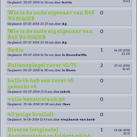
11:43
Geplaatst: 25-07-2018 14:36 uur, door
Justin
Wie is de oude eigenaar van R45
0
V6 81GJKB
Geplaatst: 07-07-2018 23:27 uur, door
Ap
Wie is de oude eig eigenaar van
0
R45 V6 81GJKB
Geplaatst: 07-07-2018 23:26 uur, door
Ap
Radio
1
14-07-2018
22:28
Geplaatst: 05-07-2018 14:54 uur, door
Jo Hoen8w55u
Buitenspiegel rover 45/75
2
27-12-2018
14:49
Geplaatst: 05-07-2018 14:50 uur, door
Jo Hoen
hallo ik heb een rover 45
0
gekocht v6
Geplaatst: 03-07-2018 21:11 uur, door
jakob
vuile benzinetank p6
0
Geplaatst: 25-06-2018 18:08 uur, door
theo
40 jarige bruiloft
0
Geplaatst: 14-06-2018 12:41 uur, door
stephanie van herk
Diverse (originele)
1
13-06-2018
15:17
documentatie en folders p4/p6