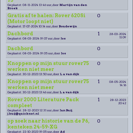
75
Geplaatst: 08-11-2024 13:46 uur, door
Martijn van den
Broek
Gratis af te halen: Rover 620Si
0
(Motor loopt niet)
Geplaatst: 17-07-2024 10:14 uur, door
Boudewijn
Dachbord
1
28-03-2024
11:09
Geplaatst: 08-03-2024 19:07 uur, door
Jos
Dachbord
0
Geplaatst: 08-03-2024 19:05 uur, door
Jos
Knoppen op mijn stuur rover75
0
werken niet meer
Geplaatst: 30-12-2023 13:50 uur, door
L a van dijk
Knoppen op mijn stuur rover75
1
08-05-2024
14:16
werken niet meer
Geplaatst: 30-12-2023 13:46 uur, door
L a van dijk
Rover 2000 Literature Pack
1
28-12-2023
20:42
compleet
Geplaatst: 28-12-2023 12:31 uur, door
Jan Buij.
j.buij@quicknet.nl
op zoek naar historie van de P6,
0
kenteken 24-59-XG
Geplaatst: 22-10-2023 19:05 uur, door
Ad