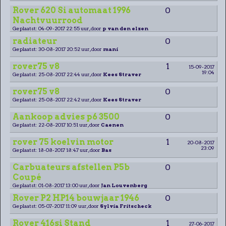
Rover 620 Si automaat 1996
0
Nachtvuurrood
Geplaatst: 04-09-2017 22:55 uur, door
p van den elzen
radiateur
0
Geplaatst: 30-08-2017 20:52 uur, door
mani
rover75 v8
1
15-09-2017
19:04
Geplaatst: 25-08-2017 22:44 uur, door
Kees Straver
rover75 v8
0
Geplaatst: 25-08-2017 22:42 uur, door
Kees Straver
Aankoop advies p6 3500
0
Geplaatst: 22-08-2017 10:51 uur, door
Caenen
rover 75 koelvin motor
1
20-08-2017
23:09
Geplaatst: 18-08-2017 18:47 uur, door
Bas
Carbuateurs afstellen P5b
0
Coupé
Geplaatst: 01-08-2017 13:00 uur, door
Jan Louvenberg
Rover P2 HP14 bouwjaar 1946
0
Geplaatst: 05-07-2017 11:09 uur, door
Sylvia Fritscheck
Rover 416si Stand
1
27-06-2017