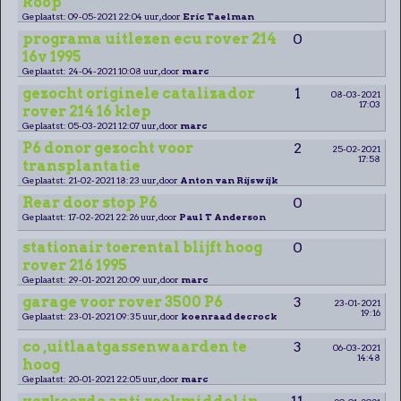
koop
Geplaatst: 09-05-2021 22:04 uur, door
Eric Taelman
programa uitlezen ecu rover 214
0
16v 1995
Geplaatst: 24-04-2021 10:08 uur, door
marc
gezocht originele catalizador
1
08-03-2021
17:03
rover 214 16 klep
Geplaatst: 05-03-2021 12:07 uur, door
marc
P6 donor gezocht voor
2
25-02-2021
17:58
transplantatie
Geplaatst: 21-02-2021 18:23 uur, door
Anton van Rijswijk
Rear door stop P6
0
Geplaatst: 17-02-2021 22:26 uur, door
Paul T Anderson
stationair toerental blijft hoog
0
rover 216 1995
Geplaatst: 29-01-2021 20:09 uur, door
marc
garage voor rover 3500 P6
3
23-01-2021
19:16
Geplaatst: 23-01-2021 09:35 uur, door
koenraad decrock
co ,uitlaatgassenwaarden te
3
06-03-2021
14:48
hoog
Geplaatst: 20-01-2021 22:05 uur, door
marc