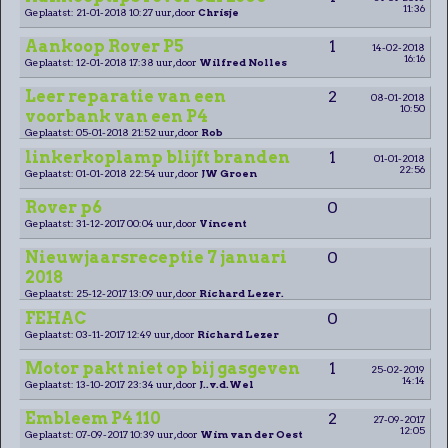
11:36
Geplaatst: 21-01-2018 10:27 uur, door
Chrisje
Aankoop Rover P5
1
14-02-2018
16:16
Geplaatst: 12-01-2018 17:38 uur, door
Wilfred Nolles
Leer reparatie van een
2
08-01-2018
10:50
voorbank van een P4
Geplaatst: 05-01-2018 21:52 uur, door
Rob
linkerkoplamp blijft branden
1
01-01-2018
22:56
Geplaatst: 01-01-2018 22:54 uur, door
JW Groen
Rover p6
0
Geplaatst: 31-12-2017 00:04 uur, door
Vincent
Nieuwjaarsreceptie 7 januari
0
2018
Geplaatst: 25-12-2017 13:09 uur, door
Richard Lezer.
FEHAC
0
Geplaatst: 03-11-2017 12:49 uur, door
Richard Lezer
Motor pakt niet op bij gasgeven
1
25-02-2019
14:14
Geplaatst: 13-10-2017 23:34 uur, door
J..v.d.Wel
Embleem P4 110
2
27-09-2017
12:05
Geplaatst: 07-09-2017 10:39 uur, door
Wim van der Oest