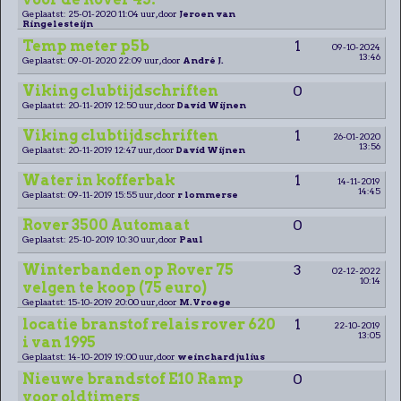
Geplaatst: 25-01-2020 11:04 uur, door
Jeroen van
Ringelesteijn
Temp meter p5b
1
09-10-2024
13:46
Geplaatst: 09-01-2020 22:09 uur, door
André J.
Viking clubtijdschriften
0
Geplaatst: 20-11-2019 12:50 uur, door
David Wijnen
Viking clubtijdschriften
1
26-01-2020
13:56
Geplaatst: 20-11-2019 12:47 uur, door
David Wijnen
Water in kofferbak
1
14-11-2019
14:45
Geplaatst: 09-11-2019 15:55 uur, door
r lommerse
Rover 3500 Automaat
0
Geplaatst: 25-10-2019 10:30 uur, door
Paul
Winterbanden op Rover 75
3
02-12-2022
10:14
velgen te koop (75 euro)
Geplaatst: 15-10-2019 20:00 uur, door
M.Vroege
locatie branstof relais rover 620
1
22-10-2019
13:05
i van 1995
Geplaatst: 14-10-2019 19:00 uur, door
weinchard julius
Nieuwe brandstof E10 Ramp
0
voor oldtimers