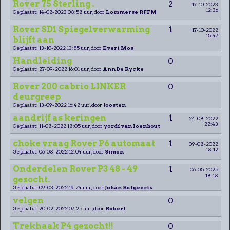
Rover 75 Sterling .
2
17-10-2023
12:36
Geplaatst: 14-02-2023 08:58 uur, door
Lommerse RFFM
Rover SD1 Spiegelverwarming
1
17-10-2022
15:47
blijft aan
Geplaatst: 13-10-2022 13:55 uur, door
Evert Mos
Handleiding
0
Geplaatst: 27-09-2022 16:01 uur, door
Ann De Rycke
Rover 200 cabrio LINKER
0
deurgreep
Geplaatst: 13-09-2022 16:42 uur, door
Joosten
aandrijf as keringen
1
24-08-2022
22:43
Geplaatst: 11-08-2022 18:05 uur, door
yordi van loenhout
choke vraag Rover P6 automaat
1
09-08-2022
18:12
Geplaatst: 06-08-2022 12:04 uur, door
Simon
Onderdelen Rover P3 48 - 49
1
06-05-2025
18:18
gezocht.
Geplaatst: 09-03-2022 19:24 uur, door
Johan Rutgeerts
velgen
0
Geplaatst: 20-02-2022 07:25 uur, door
Robert
Trekhaak P4 gezocht!!
0