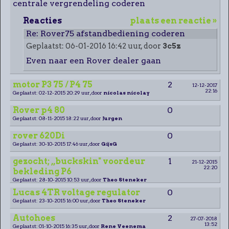
centrale vergrendeling coderen
Reacties
plaats een reactie »
Re: Rover75 afstandbediening coderen
Geplaatst: 06-01-2016 16:42 uur, door
3c5z
Even naar een Rover dealer gaan
motor P3 75 / P4 75
2
12-12-2017
22:16
Geplaatst: 02-12-2015 20:29 uur, door
nicolas nicolay
Rover p4 80
0
Geplaatst: 08-11-2015 18:22 uur, door
Jurgen
rover 620Di
0
Geplaatst: 30-10-2015 17:46 uur, door
GijsG
gezocht; ,,buckskin" voordeur
1
21-12-2015
22:20
bekleding P6
Geplaatst: 28-10-2015 10:53 uur, door
Theo Steneker
Lucas 4TR voltage regulator
0
Geplaatst: 23-10-2015 16:00 uur, door
Theo Steneker
Autohoes
2
27-07-2018
13:52
Geplaatst: 01-10-2015 16:35 uur, door
Rene Veenema