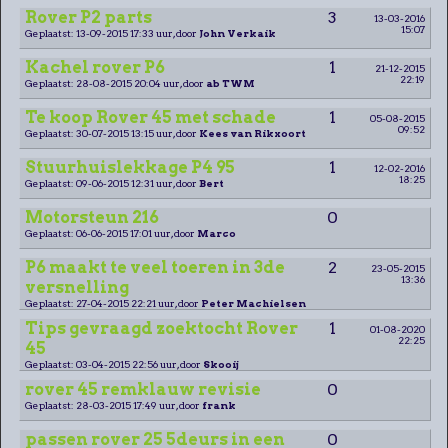
Rover P2 parts
3
13-03-2016
15:07
Geplaatst: 13-09-2015 17:33 uur, door
John Verkaik
Kachel rover P6
1
21-12-2015
22:19
Geplaatst: 28-08-2015 20:04 uur, door
ab TWM
Te koop Rover 45 met schade
1
05-08-2015
09:52
Geplaatst: 30-07-2015 13:15 uur, door
Kees van Rikxoort
Stuurhuislekkage P4 95
1
12-02-2016
18:25
Geplaatst: 09-06-2015 12:31 uur, door
Bert
Motorsteun 216
0
Geplaatst: 06-06-2015 17:01 uur, door
Marco
P6 maakt te veel toeren in 3de
2
23-05-2015
13:36
versnelling
Geplaatst: 27-04-2015 22:21 uur, door
Peter Machielsen
Tips gevraagd zoektocht Rover
1
01-08-2020
22:25
45
Geplaatst: 03-04-2015 22:56 uur, door
Skooij
rover 45 remklauw revisie
0
Geplaatst: 28-03-2015 17:49 uur, door
frank
passen rover 25 5deurs in een
0