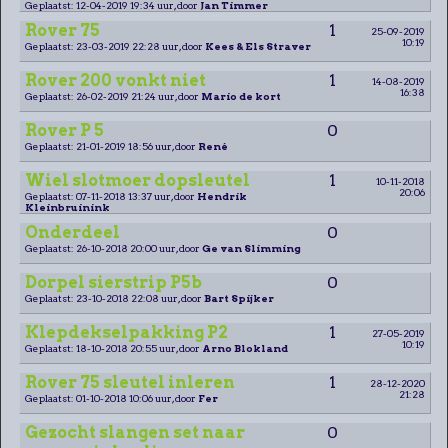
Geplaatst: 12-04-2019 19:34 uur, door
Jan Timmer
Rover 75
1
25-09-2019
10:19
Geplaatst: 23-03-2019 22:28 uur, door
Kees & Els Straver
Rover 200 vonkt niet
1
14-08-2019
16:38
Geplaatst: 26-02-2019 21:24 uur, door
Mario de kort
Rover P 5
0
Geplaatst: 21-01-2019 18:56 uur, door
René
Wiel slotmoer dopsleutel
1
10-11-2018
20:06
Geplaatst: 07-11-2018 13:37 uur, door
Hendrik
Kleinbruinink
Onderdeel
0
Geplaatst: 26-10-2018 20:00 uur, door
Ge van Slimming
Dorpel sierstrip P5b
0
Geplaatst: 23-10-2018 22:08 uur, door
Bart Spijker
Klepdekselpakking P2
1
27-05-2019
10:19
Geplaatst: 18-10-2018 20:55 uur, door
Arno Blokland
Rover 75 sleutel inleren
1
28-12-2020
21:28
Geplaatst: 01-10-2018 10:06 uur, door
Fer
Gezocht slangen set naar
0