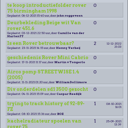
te koop introductiefolder rover
0
75 birmingham 1998
Geplaatst: 06-12-2021 15:40 uur, door
john roggeveen
Deurbekleding Beige wit Van
0
rover 451.6
Geplaatst: 03-12-2021 22:50 uur, door
Camille van der
Harten77
Is een Rover betrouwbaar?
2
12-12-2022
21:03
Geplaatst: 23-11-2021 14:15 uur, door
Henny Verheij
geschiedenis Rover Mini Cabrio
0
Geplaatst: 17-11-2021 11:17 uur, door
Martin v Tongerlo
Airco pomp STREETWISE 1.4
0
(2005)
Geplaatst: 11-11-2021 01:20 uur, door
William Dollimore
Div onderdelen sd1 3500 gezocht
0
Geplaatst: 04-11-2021 15:09 uur, door
Caspar Reedijk
trying to track history of 92-89-
1
08-10-2021
16:01
FZ
Geplaatst: 08-10-2021 15:36 uur, door
BOZ
kachelradiateur spoelen van
1
25-09-2021
13:39
rover 75