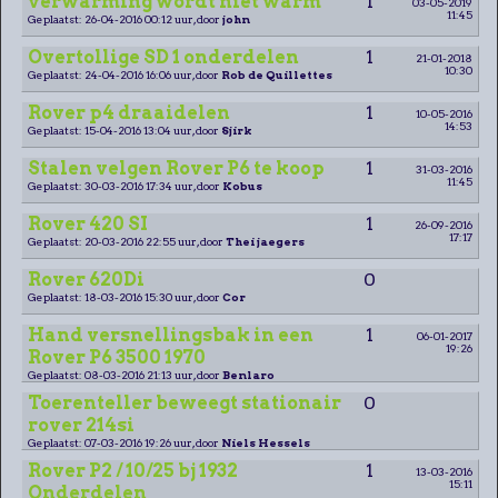
verwarming wordt niet warm
1
03-05-2019
11:45
Geplaatst: 26-04-2016 00:12 uur, door
john
Overtollige SD 1 onderdelen
1
21-01-2018
10:30
Geplaatst: 24-04-2016 16:06 uur, door
Rob de Quillettes
Rover p4 draaidelen
1
10-05-2016
14:53
Geplaatst: 15-04-2016 13:04 uur, door
Sjirk
Stalen velgen Rover P6 te koop
1
31-03-2016
11:45
Geplaatst: 30-03-2016 17:34 uur, door
Kobus
Rover 420 SI
1
26-09-2016
17:17
Geplaatst: 20-03-2016 22:55 uur, door
Thei jaegers
Rover 620Di
0
Geplaatst: 18-03-2016 15:30 uur, door
Cor
Hand versnellingsbak in een
1
06-01-2017
19:26
Rover P6 3500 1970
Geplaatst: 08-03-2016 21:13 uur, door
Benlaro
Toerenteller beweegt stationair
0
rover 214si
Geplaatst: 07-03-2016 19:26 uur, door
Niels Hessels
Rover P2 / 10/25 bj 1932
1
13-03-2016
15:11
Onderdelen