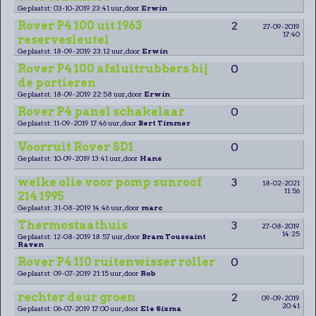
Geplaatst: 03-10-2019 23:41 uur, door
Erwin
Rover P4 100 uit 1963
2
27-09-2019
17:40
reservesleutel
Geplaatst: 18-09-2019 23:12 uur, door
Erwin
Rover P4 100 afsluitrubbers bij
0
de portieren
Geplaatst: 18-09-2019 22:58 uur, door
Erwin
Rover P4 panel schakelaar
0
Geplaatst: 11-09-2019 17:46 uur, door
Bert Timmer
Voorruit Rover SD1
0
Geplaatst: 10-09-2019 13:41 uur, door
Hans
welke olie voor pomp sunroof
3
18-02-2021
11:56
214 1995
Geplaatst: 31-08-2019 14:46 uur, door
marc
Thermostaathuis
3
27-08-2019
14:25
Geplaatst: 12-08-2019 18:57 uur, door
Bram Toussaint
Raven
Rover P4 110 ruitenwisser roller
0
Geplaatst: 09-07-2019 21:15 uur, door
Rob
rechter deur groen
2
09-09-2019
20:41
Geplaatst: 06-07-2019 17:00 uur, door
Ele Sixma