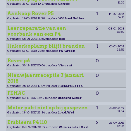
11:36
Geplaatst: 21-01-2018 10:27 uur, door
Chrisje
Aankoop Rover P5
1
14-02-2018
16:16
Geplaatst: 12-01-2018 17:38 uur, door
Wilfred Nolles
Leer reparatie van een
2
08-01-2018
10:50
voorbank van een P4
Geplaatst: 05-01-2018 21:52 uur, door
Rob
linkerkoplamp blijft branden
1
01-01-2018
22:56
Geplaatst: 01-01-2018 22:54 uur, door
JW Groen
Rover p6
0
Geplaatst: 31-12-2017 00:04 uur, door
Vincent
Nieuwjaarsreceptie 7 januari
0
2018
Geplaatst: 25-12-2017 13:09 uur, door
Richard Lezer.
FEHAC
0
Geplaatst: 03-11-2017 12:49 uur, door
Richard Lezer
Motor pakt niet op bij gasgeven
1
25-02-2019
14:14
Geplaatst: 13-10-2017 23:34 uur, door
J..v.d.Wel
Embleem P4 110
2
27-09-2017
12:05
Geplaatst: 07-09-2017 10:39 uur, door
Wim van der Oest