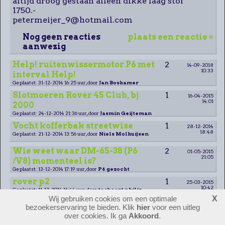
altijd droog gestaan alleen dikke laag stof
1750.-
petermeijer_9@hotmail.com
Nog geen reacties
plaats een reactie »
aanwezig
Help! ruitenwissermotor P6 met
2
14-09-2018
10:33
interval Help!
Geplaatst: 31-12-2014 16:25 uur, door
Jan Boshamer
Slotmoeren Rover 45 Club, bj
1
16-04-2015
14:01
2000
Geplaatst: 24-12-2014 21:36 uur, door
Jasmin Geijteman
Vocht kofferbak streetwise
1
28-12-2014
18:48
Geplaatst: 21-12-2014 13:56 uur, door
Niels Molhuijsen
Wie weet waar DM-65-38 (P6
2
01-05-2015
21:05
/V8) momenteel is?
Geplaatst: 13-12-2014 17:19 uur, door
P6 gezocht
rover p2
1
25-03-2015
10:42
Geplaatst: 11-12-2014 16:44 uur, door
toebaert philip
Wij gebruiken cookies om een optimale
X
Pre-war Rover
3
bezoekerservaring te bieden. Klik
hier
voor een uitleg
15-12-2014
12:36
Geplaatst: 26-11-2014 20:35 uur, door
Classic-Rover
over cookies. Ik ga
Akkoord
.