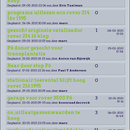
koop
Geplaatst: 09-05-2021 22:04 uur, door
Eric Taelman
programa uitlezen ecu rover 214
0
16v 1995
Geplaatst: 24-04-2021 10:08 uur, door
marc
gezocht originele catalizador
1
08-03-2021
17:03
rover 214 16 klep
Geplaatst: 05-03-2021 12:07 uur, door
marc
P6 donor gezocht voor
2
25-02-2021
17:58
transplantatie
Geplaatst: 21-02-2021 18:23 uur, door
Anton van Rijswijk
Rear door stop P6
0
Geplaatst: 17-02-2021 22:26 uur, door
Paul T Anderson
stationair toerental blijft hoog
0
rover 216 1995
Geplaatst: 29-01-2021 20:09 uur, door
marc
garage voor rover 3500 P6
3
23-01-2021
19:16
Geplaatst: 23-01-2021 09:35 uur, door
koenraad decrock
co ,uitlaatgassenwaarden te
3
06-03-2021
14:48
hoog
Geplaatst: 20-01-2021 22:05 uur, door
marc