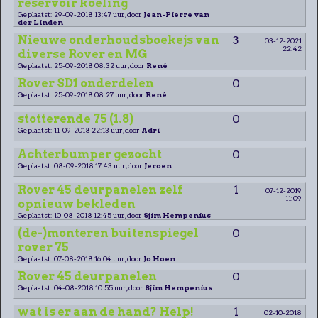
reservoir koeling
Geplaatst: 29-09-2018 13:47 uur, door
Jean-Pierre van
der Linden
Nieuwe onderhoudsboekejs van
3
03-12-2021
22:42
diverse Rover en MG
Geplaatst: 25-09-2018 08:32 uur, door
René
Rover SD1 onderdelen
0
Geplaatst: 25-09-2018 08:27 uur, door
René
stotterende 75 (1.8)
0
Geplaatst: 11-09-2018 22:13 uur, door
Adri
Achterbumper gezocht
0
Geplaatst: 08-09-2018 17:43 uur, door
Jeroen
Rover 45 deurpanelen zelf
1
07-12-2019
11:09
opnieuw bekleden
Geplaatst: 10-08-2018 12:45 uur, door
Sjim Hempenius
(de-)monteren buitenspiegel
0
rover 75
Geplaatst: 07-08-2018 16:04 uur, door
Jo Hoen
Rover 45 deurpanelen
0
Geplaatst: 04-08-2018 10:55 uur, door
Sjim Hempenius
wat is er aan de hand? Help!
1
02-10-2018