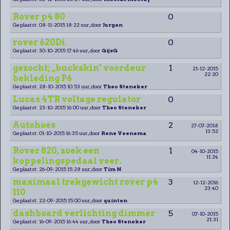
Rover p4 80
0
Geplaatst: 08-11-2015 18:22 uur, door
Jurgen
rover 620Di
0
Geplaatst: 30-10-2015 17:46 uur, door
GijsG
gezocht; ,,buckskin" voordeur
1
21-12-2015
22:20
bekleding P6
Geplaatst: 28-10-2015 10:53 uur, door
Theo Steneker
Lucas 4TR voltage regulator
0
Geplaatst: 23-10-2015 16:00 uur, door
Theo Steneker
Autohoes
2
27-07-2018
13:52
Geplaatst: 01-10-2015 16:35 uur, door
Rene Veenema
Rover 820, zoek een
1
04-10-2015
11:24
koppelingspedaal veer.
Geplaatst: 26-09-2015 15:28 uur, door
Tim N
maximaal trekgewicht rover p4
3
12-12-2016
23:40
110
Geplaatst: 22-09-2015 15:00 uur, door
quinten
dashboard verlichting dimmer
5
07-10-2015
21:31
Geplaatst: 16-09-2015 16:44 uur, door
Theo Steneker