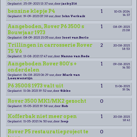
Geplaatst: 25-09-2021 13:37 uur, door
jacky216
benzine klepje P4
1
10-01-2024
14:37
Geplaatst: 19-09-2021 07:38 uur, door
John Verkaik
Aangeboden, Rover P6 3500 s
1
08-09-2021
21:08
Bouwjaar 1973
Geplaatst: 08-09-2021 21:05 uur, door
Joost van Berlo
Trillingen in carrosserie Rover
2
20-08-2021
18:53
75 V6
Geplaatst: 13-08-2021 17:47 uur, door
Nanno van Rede
Aangeboden Rover 800's +
1
09-08-2021
14:50
onderdelen
Geplaatst: 04-08-2021 06:29 uur, door
Mark van
Leeuwenstijn
P6 3500S 1973 valt uit
1
11-06-2021
19:54
Geplaatst: 11-06-2021 19:52 uur, door
Sikko
Rover 3500 MK1/MK2 gezocht
0
Geplaatst: 15-05-2021 19:58 uur, door
Rob
Kofferbak niet meer open
1
20-08-2021
18:41
Geplaatst: 11-05-2021 14:50 uur, door
Joep
Rover P5 restauratieproject te
0