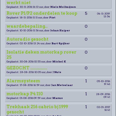
werkt niet
Geplaatst: 30-11-2016 16:13 uur, door
Niels Molhuijsen
Rover P1/P2 onderdelen te koop
5
04-11-2019
13:54
Geplaatst: 18-11-2016 11:11 uur, door
Piet
waardebepaling..
0
Geplaatst: 10-10-2016 11:56 uur, door
Johan Kuiper
Autoradio gezocht
0
Geplaatst: 02-10-2016 13:24 uur, door
Bart Spijker
Isolatie deken motorkap rover
0
25
Geplaatst: 30-08-2016 10:55 uur, door
Michel K
GEZOCHT .............
0
Geplaatst: 28-08-2016 10:05 uur, door
J Nuts
Alarmsysteem
1
05-10-2016
19:46
Geplaatst: 17-08-2016 16:59 uur, door
Jan Metselaar
motorkap P4 110
1
28-09-2016
09:41
Geplaatst: 01-08-2016 09:59 uur, door
Manus
Trekhaak 216 cabrio bj 1999
1
02-01-2017
16:41
gezocht
Geplaatst: 20-07-2016 07:54 uur, door
André