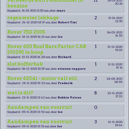
verkeerde anti rookmiddel in
11
20-01-2021
20:26
benzine
Geplaatst: 14-01-2021 11:00 uur, door
marc
regenwater lekkage
2
17-01-2021
12:00
Geplaatst: 24-12-2020 18:19 uur, door
Robert Tiel
Rover 75D 2005
1
06-03-2021
14:55
Geplaatst: 18-12-2020 16:23 uur, door
Jos
Rover 600 Roof Bars Partnr CAB
1
13-12-2020
15:03
100290 te koop
Geplaatst: 13-12-2020 14:28 uur, door
Richard
slot kofferbak
1
11-12-2020
19:16
Geplaatst: 06-12-2020 10:57 uur, door
etienne cuppers
Rover 620di - motor valt stil
2
28-05-2021
00:55
Geplaatst: 28-11-2020 19:33 uur, door
Frederik
wat is dit?
8
23-11-2020
17:33
Geplaatst: 22-11-2020 13:42 uur, door
Robbie Veloso
Aandampen van voorruit
0
Geplaatst: 05-11-2020 13:52 uur, door
Jos
Aandampen van voorruit
3
13-11-2020
18:44
Geplaatst: 05-11-2020 13:51 uur, door
Jos