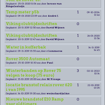
Geplaatst: 25-01-2020 11:04 uur, door
Jeroen van
Ringelesteijn
Temp meter p5b
1
09-10-2024
13:46
Geplaatst: 09-01-2020 22:09 uur, door
André J.
Viking clubtijdschriften
0
Geplaatst: 20-11-2019 12:50 uur, door
David Wijnen
Viking clubtijdschriften
1
26-01-2020
13:56
Geplaatst: 20-11-2019 12:47 uur, door
David Wijnen
Water in kofferbak
1
14-11-2019
14:45
Geplaatst: 09-11-2019 15:55 uur, door
r lommerse
Rover 3500 Automaat
0
Geplaatst: 25-10-2019 10:30 uur, door
Paul
Winterbanden op Rover 75
3
02-12-2022
10:14
velgen te koop (75 euro)
Geplaatst: 15-10-2019 20:00 uur, door
M.Vroege
locatie branstof relais rover 620
1
22-10-2019
13:05
i van 1995
Geplaatst: 14-10-2019 19:00 uur, door
weinchard julius
Nieuwe brandstof E10 Ramp
0
voor oldtimers