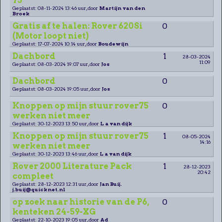
75
Geplaatst: 08-11-2024 13:46 uur, door
Martijn van den
Broek
Gratis af te halen: Rover 620Si
0
(Motor loopt niet)
Geplaatst: 17-07-2024 10:14 uur, door
Boudewijn
Dachbord
1
28-03-2024
11:09
Geplaatst: 08-03-2024 19:07 uur, door
Jos
Dachbord
0
Geplaatst: 08-03-2024 19:05 uur, door
Jos
Knoppen op mijn stuur rover75
0
werken niet meer
Geplaatst: 30-12-2023 13:50 uur, door
L a van dijk
Knoppen op mijn stuur rover75
1
08-05-2024
14:16
werken niet meer
Geplaatst: 30-12-2023 13:46 uur, door
L a van dijk
Rover 2000 Literature Pack
1
28-12-2023
20:42
compleet
Geplaatst: 28-12-2023 12:31 uur, door
Jan Buij.
j.buij@quicknet.nl
op zoek naar historie van de P6,
0
kenteken 24-59-XG
Geplaatst: 22-10-2023 19:05 uur, door
Ad