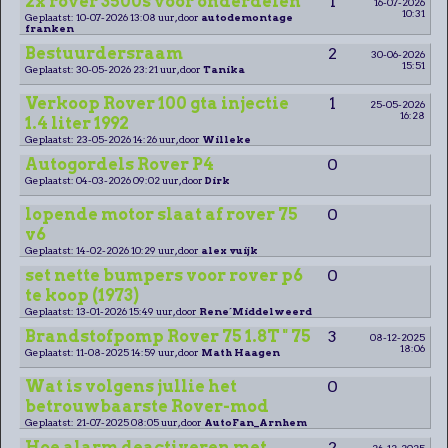
2x rover 3500s voor onderdelen
1
16-07-2026
10:31
Geplaatst: 10-07-2026 13:08 uur, door
autodemontage
franken
Bestuurdersraam
2
30-06-2026
15:51
Geplaatst: 30-05-2026 23:21 uur, door
Tanika
Verkoop Rover 100 gta injectie
1
25-05-2026
16:28
1.4 liter 1992
Geplaatst: 23-05-2026 14:26 uur, door
Willeke
Autogordels Rover P4
0
Geplaatst: 04-03-2026 09:02 uur, door
Dirk
lopende motor slaat af rover 75
0
v6
Geplaatst: 14-02-2026 10:29 uur, door
alex vuijk
set nette bumpers voor rover p6
0
te koop (1973)
Geplaatst: 13-01-2026 15:49 uur, door
Rene´Middelweerd
Brandstofpomp Rover 75 1.8T " 75
3
08-12-2025
18:06
Geplaatst: 11-08-2025 14:59 uur, door
Math Haagen
Wat is volgens jullie het
0
betrouwbaarste Rover-mod
Geplaatst: 21-07-2025 08:05 uur, door
AutoFan_Arnhem
Hoe alarm deactiveren met
2
26-12-2025