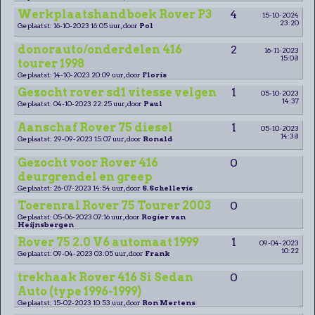
Werkplaatshandboek Rover P3
4
15-10-2024
23:20
Geplaatst: 16-10-2023 16:05 uur, door
Pol
donorauto/onderdelen 416
2
16-11-2023
15:08
tourer 1998
Geplaatst: 14-10-2023 20:09 uur, door
Floris
Gezocht rover sd1 vitesse velgen
1
05-10-2023
14:37
Geplaatst: 04-10-2023 22:25 uur, door
Paul
Aanschaf Rover 75 diesel
1
05-10-2023
14:38
Geplaatst: 29-09-2023 15:07 uur, door
Ronald
Gezocht voor Rover 416
0
deurgrendel en greep
Geplaatst: 26-07-2023 14:54 uur, door
S.Schellevis
Toerenral Rover 75 Tourer 2003
0
Geplaatst: 05-06-2023 07:16 uur, door
Rogier van
Heijnsbergen
Rover 75 2.0 V6 automaat 1999
1
09-04-2023
10:22
Geplaatst: 09-04-2023 03:05 uur, door
Frank
trekhaak Rover 416 Si Sedan
0
Auto (type 1996-1999)
Geplaatst: 15-02-2023 10:53 uur, door
Ron Mertens