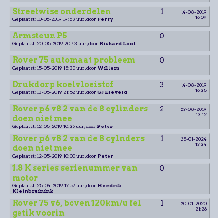
Streetwise onderdelen
1
14-08-2019
16:09
Geplaatst: 10-06-2019 19:58 uur, door
Ferry
Armsteun P5
0
Geplaatst: 20-05-2019 20:43 uur, door
Richard Loot
Rover 75 automaat probleem
0
Geplaatst: 15-05-2019 15:30 uur, door
Willem
Drukdorp koelvloeistof
3
14-08-2019
16:35
Geplaatst: 13-05-2019 21:52 uur, door
GJ Eleveld
Rover p6 v8 2 van de 8 cylinders
2
27-08-2019
13:12
doen niet mee
Geplaatst: 12-05-2019 10:36 uur, door
Peter
Rover p6 v8 2 van de 8 cylnders
1
25-01-2024
17:34
doen niet mee
Geplaatst: 12-05-2019 10:00 uur, door
Peter
1.8 K series serienummer van
0
motor
Geplaatst: 25-04-2019 17:57 uur, door
Hendrik
Kleinbruinink
Rover 75 v6, boven 120km/u fel
1
20-01-2020
21:26
getik voorin