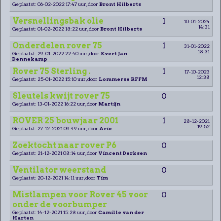
Geplaatst: 06-02-2022 17:47 uur, door
Bront Hilberts
Versnellingsbak olie
1
10-01-2024
14:31
Geplaatst: 01-02-2022 18:22 uur, door
Bront Hilberts
Onderdelen rover 75
1
31-01-2022
18:31
Geplaatst: 29-01-2022 22:40 uur, door
Evert Jan
Dennekamp
Rover 75 Sterling .
1
17-10-2023
12:38
Geplaatst: 25-01-2022 15:10 uur, door
Lommerse RFFM
Sleutels kwijt rover 75
0
Geplaatst: 13-01-2022 16:22 uur, door
Martijn
ROVER 25 bouwjaar 2001
1
28-12-2021
19:52
Geplaatst: 27-12-2021 09:49 uur, door
Arie
Zoektocht naar rover P6
0
Geplaatst: 21-12-2021 08:14 uur, door
Vincent Derksen
Ventilator weerstand
0
Geplaatst: 20-12-2021 14:11 uur, door
Tim
Mistlampen voor Rover 45 voor
0
onder de voorbumper
Geplaatst: 14-12-2021 15:28 uur, door
Camille van der
Harten