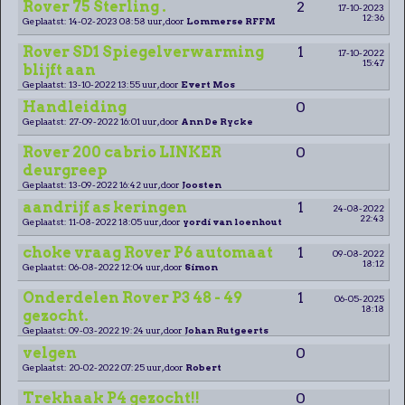
Rover 75 Sterling .
2
17-10-2023
12:36
Geplaatst: 14-02-2023 08:58 uur, door
Lommerse RFFM
Rover SD1 Spiegelverwarming
1
17-10-2022
15:47
blijft aan
Geplaatst: 13-10-2022 13:55 uur, door
Evert Mos
Handleiding
0
Geplaatst: 27-09-2022 16:01 uur, door
Ann De Rycke
Rover 200 cabrio LINKER
0
deurgreep
Geplaatst: 13-09-2022 16:42 uur, door
Joosten
aandrijf as keringen
1
24-08-2022
22:43
Geplaatst: 11-08-2022 18:05 uur, door
yordi van loenhout
choke vraag Rover P6 automaat
1
09-08-2022
18:12
Geplaatst: 06-08-2022 12:04 uur, door
Simon
Onderdelen Rover P3 48 - 49
1
06-05-2025
18:18
gezocht.
Geplaatst: 09-03-2022 19:24 uur, door
Johan Rutgeerts
velgen
0
Geplaatst: 20-02-2022 07:25 uur, door
Robert
Trekhaak P4 gezocht!!
0