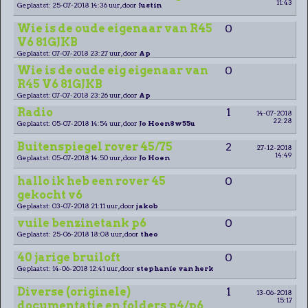
11:43
Geplaatst: 25-07-2018 14:36 uur, door
Justin
Wie is de oude eigenaar van R45
0
V6 81GJKB
Geplaatst: 07-07-2018 23:27 uur, door
Ap
Wie is de oude eig eigenaar van
0
R45 V6 81GJKB
Geplaatst: 07-07-2018 23:26 uur, door
Ap
Radio
1
14-07-2018
22:28
Geplaatst: 05-07-2018 14:54 uur, door
Jo Hoen8w55u
Buitenspiegel rover 45/75
2
27-12-2018
14:49
Geplaatst: 05-07-2018 14:50 uur, door
Jo Hoen
hallo ik heb een rover 45
0
gekocht v6
Geplaatst: 03-07-2018 21:11 uur, door
jakob
vuile benzinetank p6
0
Geplaatst: 25-06-2018 18:08 uur, door
theo
40 jarige bruiloft
0
Geplaatst: 14-06-2018 12:41 uur, door
stephanie van herk
Diverse (originele)
1
13-06-2018
15:17
documentatie en folders p4/p6