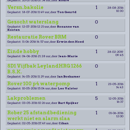
Versn.bakolie
1
28-08-2016
10:30
Geplaatst: 18-07-2016 11:49 uur, door
Ton Geurtd
Gezocht waterslang
0
Geplaatst: 12-07-2016 12:21 uur, door
Roxanne van
Kooten
Restauratie Rover BRM
0
Geplaatst: 11-06-2016 14:57 uur, door
Erwin den Hoed
Einde hobby
1
28-02-2019
09:45
Geplaatst: 04-06-2016 21:28 uur, door
Jean-Marie
SD1 Vijfbak LeylandHRG 1266
0
B.S.K.
Geplaatst: 14-05-2016 11:29 uur, door
Jan Boshamer
Rover 100 p4 waterpomp
1
23-05-2016
14:43
Geplaatst: 10-05-2016 15:04 uur, door
Leo Valster
Lakproblemen
5
12-05-2016
16:37
Geplaatst: 03-05-2016 10:26 uur, door
Bart Spijker
Rober 25 afstandbediening
1
01-06-2016
12:00
werkt niet en alarm slaa
Geplaatst: 02-05-2016 07:49 uur, door
Cihan