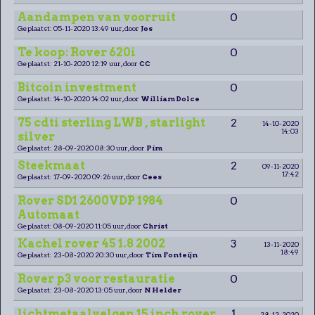
Aandampen van voorruit
0
Geplaatst: 05-11-2020 13:49 uur, door
Jos
Te koop: Rover 620i
0
Geplaatst: 21-10-2020 12:19 uur, door
CC
Bitcoin investment
0
Geplaatst: 14-10-2020 14:02 uur, door
William Dolce
75 cdti sterling LWB , starlight
2
14-10-2020
14:03
silver
Geplaatst: 28-09-2020 08:30 uur, door
Pim
Steekmaat
2
09-11-2020
17:42
Geplaatst: 17-09-2020 09:26 uur, door
Cees
Rover SD1 2600VDP 1984
0
Automaat
Geplaatst: 08-09-2020 11:05 uur, door
Christ
Kachel rover 45 1.8 2002
3
13-11-2020
18:49
Geplaatst: 23-08-2020 20:30 uur, door
Tim Fonteijn
Rover p3 voor restauratie
0
Geplaatst: 23-08-2020 13:05 uur, door
N Helder
lichtmetaalvelgen 15 inch rover
1
28-12-2020