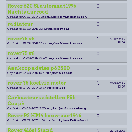
Rover 620 Si automaat 1996
0
Nachtvuurrood
Geplaatst: 04-09-2017 22:55 uur, door
p van den elzen
radiateur
0
Geplaatst: 30-08-2017 20:52 uur, door
mani
rover75 v8
1
15-09-2017
19:04
Geplaatst: 25-08-2017 22:44 uur, door
Kees Straver
rover75 v8
0
Geplaatst: 25-08-2017 22:42 uur, door
Kees Straver
Aankoop advies p6 3500
0
Geplaatst: 22-08-2017 10:51 uur, door
Caenen
rover 75 koelvin motor
1
20-08-2017
23:09
Geplaatst: 18-08-2017 18:47 uur, door
Bas
Carbuateurs afstellen P5b
0
Coupé
Geplaatst: 01-08-2017 13:00 uur, door
Jan Louvenberg
Rover P2 HP14 bouwjaar 1946
0
Geplaatst: 05-07-2017 11:09 uur, door
Sylvia Fritscheck
Rover 416si Stand
1
27-06-2017