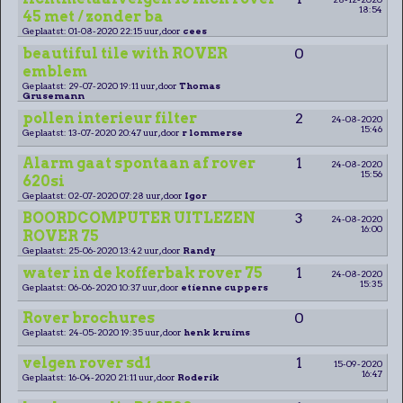
18:54
45 met / zonder ba
Geplaatst: 01-08-2020 22:15 uur, door
cees
beautiful tile with ROVER
0
emblem
Geplaatst: 29-07-2020 19:11 uur, door
Thomas
Grusemann
pollen interieur filter
2
24-08-2020
15:46
Geplaatst: 13-07-2020 20:47 uur, door
r lommerse
Alarm gaat spontaan af rover
1
24-08-2020
15:56
620si
Geplaatst: 02-07-2020 07:28 uur, door
Igor
BOORDCOMPUTER UITLEZEN
3
24-08-2020
16:00
ROVER 75
Geplaatst: 25-06-2020 13:42 uur, door
Randy
water in de kofferbak rover 75
1
24-08-2020
15:35
Geplaatst: 06-06-2020 10:37 uur, door
etienne cuppers
Rover brochures
0
Geplaatst: 24-05-2020 19:35 uur, door
henk kruims
velgen rover sd1
1
15-09-2020
16:47
Geplaatst: 16-04-2020 21:11 uur, door
Roderik