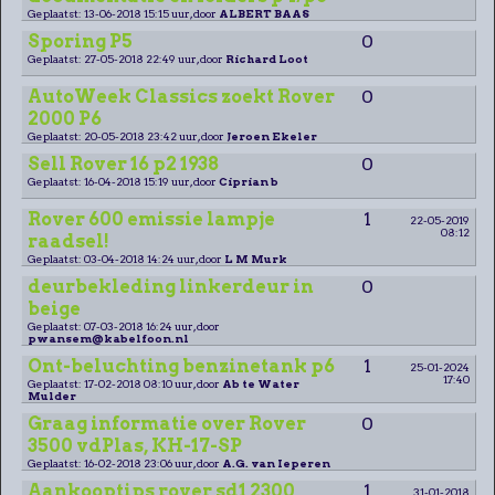
Geplaatst: 13-06-2018 15:15 uur, door
ALBERT BAAS
Sporing P5
0
Geplaatst: 27-05-2018 22:49 uur, door
Richard Loot
AutoWeek Classics zoekt Rover
0
2000 P6
Geplaatst: 20-05-2018 23:42 uur, door
Jeroen Ekeler
Sell Rover 16 p2 1938
0
Geplaatst: 16-04-2018 15:19 uur, door
Ciprian b
Rover 600 emissie lampje
1
22-05-2019
08:12
raadsel!
Geplaatst: 03-04-2018 14:24 uur, door
L M Murk
deurbekleding linkerdeur in
0
beige
Geplaatst: 07-03-2018 16:24 uur, door
pwansem@kabelfoon.nl
Ont-beluchting benzinetank p6
1
25-01-2024
17:40
Geplaatst: 17-02-2018 08:10 uur, door
Ab te Water
Mulder
Graag informatie over Rover
0
3500 vdPlas, KH-17-SP
Geplaatst: 16-02-2018 23:06 uur, door
A.G. van Ieperen
Aankooptips rover sd1 2300
1
31-01-2018