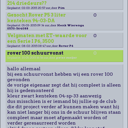
214 driedeurs??
Geplaatst: 02-03-2015 20:57 uur, door
Pim
Gezocht Rover P5 3 liter
0
kenteken 94-03-DA
Geplaatst: 01-03-2015 09:14 uur, door
Henk Wierenga
0570-564088
Velgmaten met ET-waarde voor
0
een Serie I P6, 3500
Geplaatst: 08-02-2015 08:47 uur, door
Rover P6
rover 100 schuurvonst
0
Geplaatst: 31-01-2015 16:56 uur, door
peter meijer
hallo allemaal
bij een schuurvonst hebben wij een rover 100
gevonden
de vorige eigenaar zegt dat hij compleet is alleen
hij is gedemonteerd
kleur zwart kenteken 04-sp-33 aanwezig
dus misschien is er iemand bij jullie op de club
die dit project verder af kunnen maken want hij
kan niet langer bij ons in de schuur blijven staan
compleet maar moet afgemaakt worden of
verder geresaurreerd worden