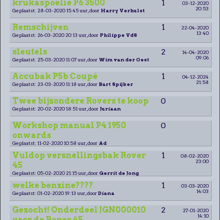
krukaspoelie P6 3500
1
03-12-2020
20:53
Geplaatst: 28-03-2020 15:45 uur, door
Harry Verhulst
Remschijven
1
22-04-2020
13:40
Geplaatst: 26-03-2020 20:13 uur, door
Philippe VdS
sleutels
2
14-04-2020
09:06
Geplaatst: 25-03-2020 11:07 uur, door
Wim van der Oest
Accubak P5b Coupé
1
04-12-2024
21:58
Geplaatst: 23-03-2020 11:18 uur, door
Bart Spijker
Twee bijzondere Rovers te koop
0
Geplaatst: 20-02-2020 18:51 uur, door
Juriaan
Workshop manual P4 1950
0
onwards
Geplaatst: 11-02-2020 10:58 uur, door
Ad
Vuldop versnellingsbak Rover
1
08-02-2020
23:00
45
Geplaatst: 05-02-2020 21:15 uur, door
Gerrit de Jong
welke benzine????
1
03-03-2020
14:03
Geplaatst: 01-02-2020 19:13 uur, door
Diana
Gezocht! Onderdeel JGN000010
2
27-01-2020
14:10
voor de Rover 45.