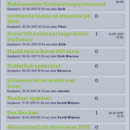
18:00
Nokkenassen/Krukas/inspuitmoment
Geplaatst: 27-06-2017 17:58 uur, door
Jack
verkeerde blokje op stuurslot p6
0
3500
Geplaatst: 20-06-2017 18:01 uur, door
Theo
Rover 100 automaat loopt slecht
1
11-08-2017
12:30
stationair
Geplaatst: 07-04-2017 07:44 uur, door
Erik
Hoofd relais Rover 800 serie
0
Geplaatst: 06-04-2017 11:24 uur, door
Dick Marcus
Kofferbak opent niet
0
Geplaatst: 06-03-2017 16:14 uur, door
Baracca
kilometerteller werkt niet
0
meer.
Geplaatst: 27-01-2017 18:22 uur, door
michel
Raadsel opgelost
0
Geplaatst: 17-01-2017 13:28 uur, door
David Wijnen
Een Raadsel
1
26-10-2019
13:17
Geplaatst: 16-01-2017 00:23 uur, door
David Wijnen
Mistachterlicht streetwise 2005
0