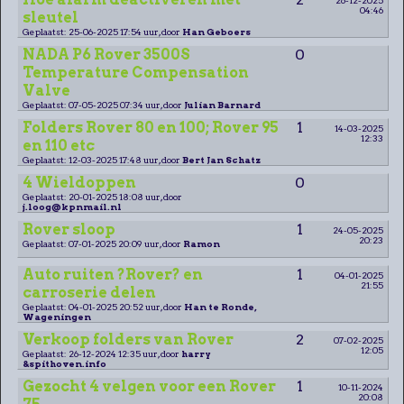
04:46
sleutel
Geplaatst: 25-06-2025 17:54 uur, door
Han Geboers
NADA P6 Rover 3500S
0
Temperature Compensation
Valve
Geplaatst: 07-05-2025 07:34 uur, door
Julian Barnard
Folders Rover 80 en 100; Rover 95
1
14-03-2025
12:33
en 110 etc
Geplaatst: 12-03-2025 17:48 uur, door
Bert Jan Schatz
4 Wieldoppen
0
Geplaatst: 20-01-2025 18:08 uur, door
j.loog@kpnmail.nl
Rover sloop
1
24-05-2025
20:23
Geplaatst: 07-01-2025 20:09 uur, door
Ramon
Auto ruiten ?Rover? en
1
04-01-2025
21:55
carroserie delen
Geplaatst: 04-01-2025 20:52 uur, door
Han te Ronde,
Wageningen
Verkoop folders van Rover
2
07-02-2025
12:05
Geplaatst: 26-12-2024 12:35 uur, door
harry
&spithoven.info
Gezocht 4 velgen voor een Rover
1
10-11-2024
20:08