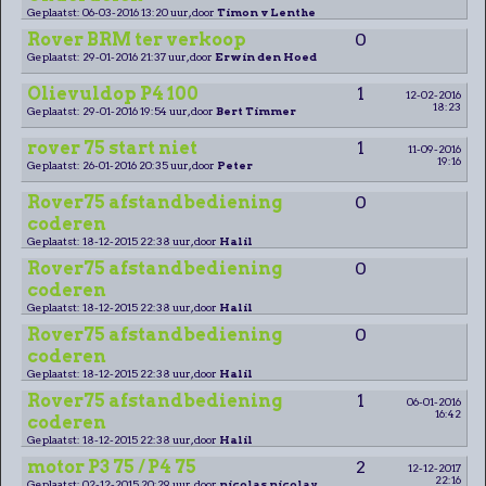
Geplaatst: 06-03-2016 13:20 uur, door
Timon v Lenthe
Rover BRM ter verkoop
0
Geplaatst: 29-01-2016 21:37 uur, door
Erwin den Hoed
Olievuldop P4 100
1
12-02-2016
18:23
Geplaatst: 29-01-2016 19:54 uur, door
Bert Timmer
rover 75 start niet
1
11-09-2016
19:16
Geplaatst: 26-01-2016 20:35 uur, door
Peter
Rover75 afstandbediening
0
coderen
Geplaatst: 18-12-2015 22:38 uur, door
Halil
Rover75 afstandbediening
0
coderen
Geplaatst: 18-12-2015 22:38 uur, door
Halil
Rover75 afstandbediening
0
coderen
Geplaatst: 18-12-2015 22:38 uur, door
Halil
Rover75 afstandbediening
1
06-01-2016
16:42
coderen
Geplaatst: 18-12-2015 22:38 uur, door
Halil
motor P3 75 / P4 75
2
12-12-2017
22:16
Geplaatst: 02-12-2015 20:29 uur, door
nicolas nicolay