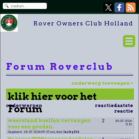
Rover Owners Club Holland
Forum Roverclub
onderwerp toevoegen »
klik hier voor het
onderwerpen
Forum
reacties
laatste
reactie
weerstand koelfan vervangen
2
30-07-2026
11:10
voor een gouden.
Geplaatst: 28-07-2026 09:37 uur, door
Jacky216