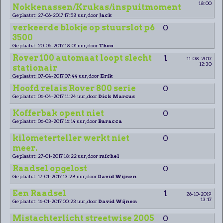
18:00
Nokkenassen/Krukas/inspuitmoment
Geplaatst: 27-06-2017 17:58 uur, door
Jack
verkeerde blokje op stuurslot p6
0
3500
Geplaatst: 20-06-2017 18:01 uur, door
Theo
Rover 100 automaat loopt slecht
1
11-08-2017
12:30
stationair
Geplaatst: 07-04-2017 07:44 uur, door
Erik
Hoofd relais Rover 800 serie
0
Geplaatst: 06-04-2017 11:24 uur, door
Dick Marcus
Kofferbak opent niet
0
Geplaatst: 06-03-2017 16:14 uur, door
Baracca
kilometerteller werkt niet
0
meer.
Geplaatst: 27-01-2017 18:22 uur, door
michel
Raadsel opgelost
0
Geplaatst: 17-01-2017 13:28 uur, door
David Wijnen
Een Raadsel
1
26-10-2019
13:17
Geplaatst: 16-01-2017 00:23 uur, door
David Wijnen
Mistachterlicht streetwise 2005
0