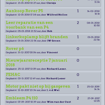
11:36
Geplaatst: 21-01-2018 10:27 uur, door
Chrisje
Aankoop Rover P5
1
14-02-2018
16:16
Geplaatst: 12-01-2018 17:38 uur, door
Wilfred Nolles
Leer reparatie van een
2
08-01-2018
10:50
voorbank van een P4
Geplaatst: 05-01-2018 21:52 uur, door
Rob
linkerkoplamp blijft branden
1
01-01-2018
22:56
Geplaatst: 01-01-2018 22:54 uur, door
JW Groen
Rover p6
0
Geplaatst: 31-12-2017 00:04 uur, door
Vincent
Nieuwjaarsreceptie 7 januari
0
2018
Geplaatst: 25-12-2017 13:09 uur, door
Richard Lezer.
FEHAC
0
Geplaatst: 03-11-2017 12:49 uur, door
Richard Lezer
Motor pakt niet op bij gasgeven
1
25-02-2019
14:14
Geplaatst: 13-10-2017 23:34 uur, door
J..v.d.Wel
Embleem P4 110
2
27-09-2017
12:05
Geplaatst: 07-09-2017 10:39 uur, door
Wim van der Oest