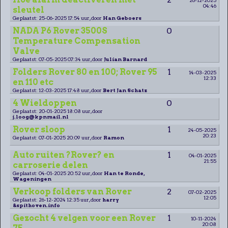
04:46
sleutel
Geplaatst: 25-06-2025 17:54 uur, door
Han Geboers
NADA P6 Rover 3500S
0
Temperature Compensation
Valve
Geplaatst: 07-05-2025 07:34 uur, door
Julian Barnard
Folders Rover 80 en 100; Rover 95
1
14-03-2025
12:33
en 110 etc
Geplaatst: 12-03-2025 17:48 uur, door
Bert Jan Schatz
4 Wieldoppen
0
Geplaatst: 20-01-2025 18:08 uur, door
j.loog@kpnmail.nl
Rover sloop
1
24-05-2025
20:23
Geplaatst: 07-01-2025 20:09 uur, door
Ramon
Auto ruiten ?Rover? en
1
04-01-2025
21:55
carroserie delen
Geplaatst: 04-01-2025 20:52 uur, door
Han te Ronde,
Wageningen
Verkoop folders van Rover
2
07-02-2025
12:05
Geplaatst: 26-12-2024 12:35 uur, door
harry
&spithoven.info
Gezocht 4 velgen voor een Rover
1
10-11-2024
20:08