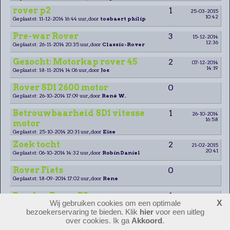
rover p2
1
25-03-2015
10:42
Geplaatst: 11-12-2014 16:44 uur, door
toebaert philip
Pre-war Rover
3
15-12-2014
12:36
Geplaatst: 26-11-2014 20:35 uur, door
Classic-Rover
Gezocht: Motorkap rover 45
2
07-12-2014
14:19
Geplaatst: 18-11-2014 14:06 uur, door
Jos
Rover SD1 2600 motor
0
Geplaatst: 26-10-2014 17:09 uur, door
René W.
Betrouwbaarheid SD1 vitesse
1
26-10-2014
16:58
motor
Geplaatst: 25-10-2014 20:31 uur, door
Eise
Zoek tocht
2
21-02-2015
20:41
Geplaatst: 06-10-2014 14:32 uur, door
Robin Daniel
Rover Fiets
0
Geplaatst: 18-09-2014 17:02 uur, door
Rene
Banden Rover P2
1
26-12-2014
08:42
Wij gebruiken cookies om een optimale
X
Geplaatst: 13-09-2014 21:20 uur, door
Hans van der Zwet.
bezoekerservaring te bieden. Klik
hier
voor een uitleg
over cookies. Ik ga
Akkoord
.
Chromen hoorns.
0
Geplaatst: 13-09-2014 21:11 uur, door
Hans van der Zwet.