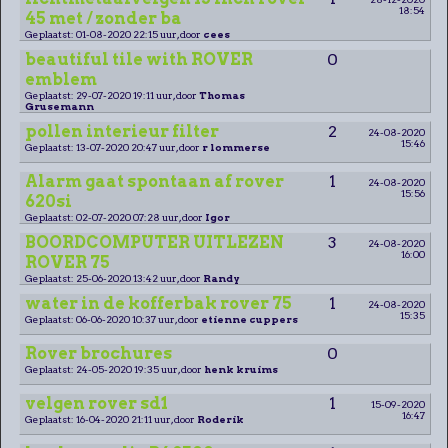
18:54
45 met / zonder ba
Geplaatst: 01-08-2020 22:15 uur, door
cees
beautiful tile with ROVER
0
emblem
Geplaatst: 29-07-2020 19:11 uur, door
Thomas
Grusemann
pollen interieur filter
2
24-08-2020
15:46
Geplaatst: 13-07-2020 20:47 uur, door
r lommerse
Alarm gaat spontaan af rover
1
24-08-2020
15:56
620si
Geplaatst: 02-07-2020 07:28 uur, door
Igor
BOORDCOMPUTER UITLEZEN
3
24-08-2020
16:00
ROVER 75
Geplaatst: 25-06-2020 13:42 uur, door
Randy
water in de kofferbak rover 75
1
24-08-2020
15:35
Geplaatst: 06-06-2020 10:37 uur, door
etienne cuppers
Rover brochures
0
Geplaatst: 24-05-2020 19:35 uur, door
henk kruims
velgen rover sd1
1
15-09-2020
16:47
Geplaatst: 16-04-2020 21:11 uur, door
Roderik