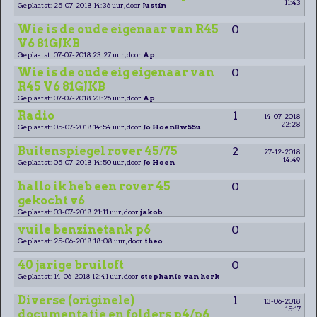
11:43
Geplaatst: 25-07-2018 14:36 uur, door
Justin
Wie is de oude eigenaar van R45
0
V6 81GJKB
Geplaatst: 07-07-2018 23:27 uur, door
Ap
Wie is de oude eig eigenaar van
0
R45 V6 81GJKB
Geplaatst: 07-07-2018 23:26 uur, door
Ap
Radio
1
14-07-2018
22:28
Geplaatst: 05-07-2018 14:54 uur, door
Jo Hoen8w55u
Buitenspiegel rover 45/75
2
27-12-2018
14:49
Geplaatst: 05-07-2018 14:50 uur, door
Jo Hoen
hallo ik heb een rover 45
0
gekocht v6
Geplaatst: 03-07-2018 21:11 uur, door
jakob
vuile benzinetank p6
0
Geplaatst: 25-06-2018 18:08 uur, door
theo
40 jarige bruiloft
0
Geplaatst: 14-06-2018 12:41 uur, door
stephanie van herk
Diverse (originele)
1
13-06-2018
15:17
documentatie en folders p4/p6