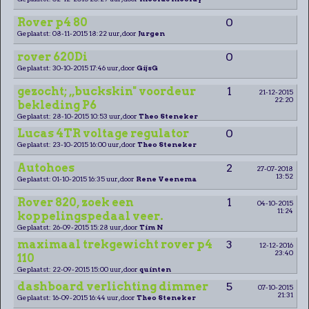
Rover p4 80
0
Geplaatst: 08-11-2015 18:22 uur, door
Jurgen
rover 620Di
0
Geplaatst: 30-10-2015 17:46 uur, door
GijsG
gezocht; ,,buckskin" voordeur
1
21-12-2015
22:20
bekleding P6
Geplaatst: 28-10-2015 10:53 uur, door
Theo Steneker
Lucas 4TR voltage regulator
0
Geplaatst: 23-10-2015 16:00 uur, door
Theo Steneker
Autohoes
2
27-07-2018
13:52
Geplaatst: 01-10-2015 16:35 uur, door
Rene Veenema
Rover 820, zoek een
1
04-10-2015
11:24
koppelingspedaal veer.
Geplaatst: 26-09-2015 15:28 uur, door
Tim N
maximaal trekgewicht rover p4
3
12-12-2016
23:40
110
Geplaatst: 22-09-2015 15:00 uur, door
quinten
dashboard verlichting dimmer
5
07-10-2015
21:31
Geplaatst: 16-09-2015 16:44 uur, door
Theo Steneker