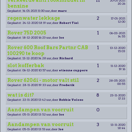
verkeerde anti rookmiddel in
11
20-01-2021
20:26
benzine
Geplaatst: 14-01-2021 11:00 uur, door
marc
regenwater lekkage
2
17-01-2021
12:00
Geplaatst: 24-12-2020 18:19 uur, door
Robert Tiel
Rover 75D 2005
1
06-03-2021
14:55
Geplaatst: 18-12-2020 16:23 uur, door
Jos
Rover 600 Roof Bars Partnr CAB
1
13-12-2020
15:03
100290 te koop
Geplaatst: 13-12-2020 14:28 uur, door
Richard
slot kofferbak
1
11-12-2020
19:16
Geplaatst: 06-12-2020 10:57 uur, door
etienne cuppers
Rover 620di - motor valt stil
2
28-05-2021
00:55
Geplaatst: 28-11-2020 19:33 uur, door
Frederik
wat is dit?
8
23-11-2020
17:33
Geplaatst: 22-11-2020 13:42 uur, door
Robbie Veloso
Aandampen van voorruit
0
Geplaatst: 05-11-2020 13:52 uur, door
Jos
Aandampen van voorruit
3
13-11-2020
18:44
Geplaatst: 05-11-2020 13:51 uur, door
Jos