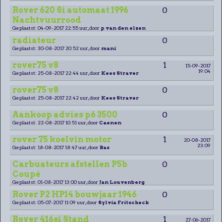
Rover 620 Si automaat 1996
0
Nachtvuurrood
Geplaatst: 04-09-2017 22:55 uur, door
p van den elzen
radiateur
0
Geplaatst: 30-08-2017 20:52 uur, door
mani
rover75 v8
1
15-09-2017
19:04
Geplaatst: 25-08-2017 22:44 uur, door
Kees Straver
rover75 v8
0
Geplaatst: 25-08-2017 22:42 uur, door
Kees Straver
Aankoop advies p6 3500
0
Geplaatst: 22-08-2017 10:51 uur, door
Caenen
rover 75 koelvin motor
1
20-08-2017
23:09
Geplaatst: 18-08-2017 18:47 uur, door
Bas
Carbuateurs afstellen P5b
0
Coupé
Geplaatst: 01-08-2017 13:00 uur, door
Jan Louvenberg
Rover P2 HP14 bouwjaar 1946
0
Geplaatst: 05-07-2017 11:09 uur, door
Sylvia Fritscheck
Rover 416si Stand
1
27-06-2017