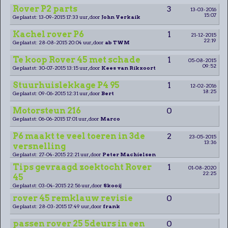
Rover P2 parts
3
13-03-2016
15:07
Geplaatst: 13-09-2015 17:33 uur, door
John Verkaik
Kachel rover P6
1
21-12-2015
22:19
Geplaatst: 28-08-2015 20:04 uur, door
ab TWM
Te koop Rover 45 met schade
1
05-08-2015
09:52
Geplaatst: 30-07-2015 13:15 uur, door
Kees van Rikxoort
Stuurhuislekkage P4 95
1
12-02-2016
18:25
Geplaatst: 09-06-2015 12:31 uur, door
Bert
Motorsteun 216
0
Geplaatst: 06-06-2015 17:01 uur, door
Marco
P6 maakt te veel toeren in 3de
2
23-05-2015
13:36
versnelling
Geplaatst: 27-04-2015 22:21 uur, door
Peter Machielsen
Tips gevraagd zoektocht Rover
1
01-08-2020
22:25
45
Geplaatst: 03-04-2015 22:56 uur, door
Skooij
rover 45 remklauw revisie
0
Geplaatst: 28-03-2015 17:49 uur, door
frank
passen rover 25 5deurs in een
0