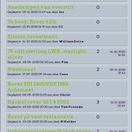
Aandampen van voorruit
0
Geplaatst: 05-11-2020 13:49 uur, door
Jos
Te koop: Rover 620i
0
Geplaatst: 21-10-2020 12:19 uur, door
CC
Bitcoin investment
0
Geplaatst: 14-10-2020 14:02 uur, door
William Dolce
75 cdti sterling LWB , starlight
2
14-10-2020
14:03
silver
Geplaatst: 28-09-2020 08:30 uur, door
Pim
Steekmaat
2
09-11-2020
17:42
Geplaatst: 17-09-2020 09:26 uur, door
Cees
Rover SD1 2600VDP 1984
0
Automaat
Geplaatst: 08-09-2020 11:05 uur, door
Christ
Kachel rover 45 1.8 2002
3
13-11-2020
18:49
Geplaatst: 23-08-2020 20:30 uur, door
Tim Fonteijn
Rover p3 voor restauratie
0
Geplaatst: 23-08-2020 13:05 uur, door
N Helder
lichtmetaalvelgen 15 inch rover
1
28-12-2020