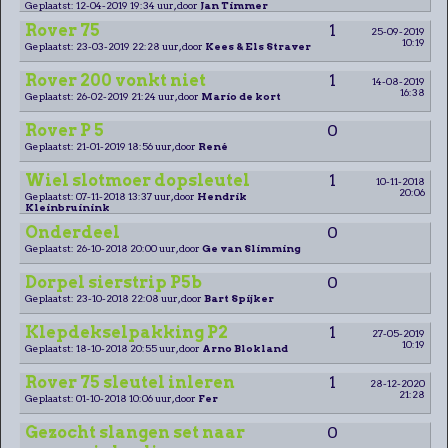
Geplaatst: 12-04-2019 19:34 uur, door
Jan Timmer
Rover 75
1
25-09-2019
10:19
Geplaatst: 23-03-2019 22:28 uur, door
Kees & Els Straver
Rover 200 vonkt niet
1
14-08-2019
16:38
Geplaatst: 26-02-2019 21:24 uur, door
Mario de kort
Rover P 5
0
Geplaatst: 21-01-2019 18:56 uur, door
René
Wiel slotmoer dopsleutel
1
10-11-2018
20:06
Geplaatst: 07-11-2018 13:37 uur, door
Hendrik
Kleinbruinink
Onderdeel
0
Geplaatst: 26-10-2018 20:00 uur, door
Ge van Slimming
Dorpel sierstrip P5b
0
Geplaatst: 23-10-2018 22:08 uur, door
Bart Spijker
Klepdekselpakking P2
1
27-05-2019
10:19
Geplaatst: 18-10-2018 20:55 uur, door
Arno Blokland
Rover 75 sleutel inleren
1
28-12-2020
21:28
Geplaatst: 01-10-2018 10:06 uur, door
Fer
Gezocht slangen set naar
0