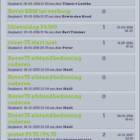
Geplaatst: 06-03-2016 13:20 uur, door
Timon v Lenthe
Rover BRM ter verkoop
0
Geplaatst: 29-01-2016 21:37 uur, door
Erwin den Hoed
Olievuldop P4 100
1
12-02-2016
18:23
Geplaatst: 29-01-2016 19:54 uur, door
Bert Timmer
rover 75 start niet
1
11-09-2016
19:16
Geplaatst: 26-01-2016 20:35 uur, door
Peter
Rover75 afstandbediening
0
coderen
Geplaatst: 18-12-2015 22:38 uur, door
Halil
Rover75 afstandbediening
0
coderen
Geplaatst: 18-12-2015 22:38 uur, door
Halil
Rover75 afstandbediening
0
coderen
Geplaatst: 18-12-2015 22:38 uur, door
Halil
Rover75 afstandbediening
1
06-01-2016
16:42
coderen
Geplaatst: 18-12-2015 22:38 uur, door
Halil
motor P3 75 / P4 75
2
12-12-2017
22:16
Geplaatst: 02-12-2015 20:29 uur, door
nicolas nicolay