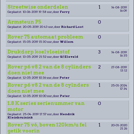
Streetwise onderdelen
1
14-08-2019
16:09
Geplaatst: 10-06-2019 19:58 uur, door
Ferry
Armsteun P5
0
Geplaatst: 20-05-2019 20:43 uur, door
Richard Loot
Rover 75 automaat probleem
0
Geplaatst: 15-05-2019 15:30 uur, door
Willem
Drukdorp koelvloeistof
3
14-08-2019
16:35
Geplaatst: 13-05-2019 21:52 uur, door
GJ Eleveld
Rover p6 v8 2 van de 8 cylinders
2
27-08-2019
13:12
doen niet mee
Geplaatst: 12-05-2019 10:36 uur, door
Peter
Rover p6 v8 2 van de 8 cylnders
1
25-01-2024
17:34
doen niet mee
Geplaatst: 12-05-2019 10:00 uur, door
Peter
1.8 K series serienummer van
0
motor
Geplaatst: 25-04-2019 17:57 uur, door
Hendrik
Kleinbruinink
Rover 75 v6, boven 120km/u fel
1
20-01-2020
21:26
getik voorin