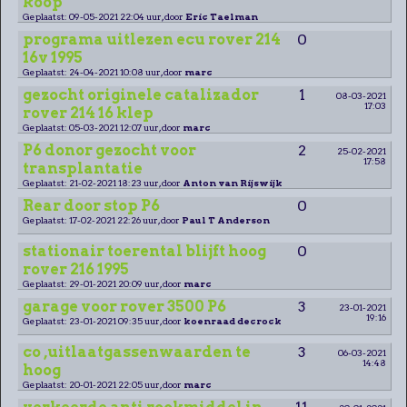
koop
Geplaatst: 09-05-2021 22:04 uur, door
Eric Taelman
programa uitlezen ecu rover 214
0
16v 1995
Geplaatst: 24-04-2021 10:08 uur, door
marc
gezocht originele catalizador
1
08-03-2021
17:03
rover 214 16 klep
Geplaatst: 05-03-2021 12:07 uur, door
marc
P6 donor gezocht voor
2
25-02-2021
17:58
transplantatie
Geplaatst: 21-02-2021 18:23 uur, door
Anton van Rijswijk
Rear door stop P6
0
Geplaatst: 17-02-2021 22:26 uur, door
Paul T Anderson
stationair toerental blijft hoog
0
rover 216 1995
Geplaatst: 29-01-2021 20:09 uur, door
marc
garage voor rover 3500 P6
3
23-01-2021
19:16
Geplaatst: 23-01-2021 09:35 uur, door
koenraad decrock
co ,uitlaatgassenwaarden te
3
06-03-2021
14:48
hoog
Geplaatst: 20-01-2021 22:05 uur, door
marc