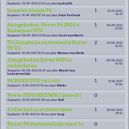
Geplaatst: 25-09-2021 13:37 uur, door
jacky216
benzine klepje P4
1
10-01-2024
14:37
Geplaatst: 19-09-2021 07:38 uur, door
John Verkaik
Aangeboden, Rover P6 3500 s
1
08-09-2021
21:08
Bouwjaar 1973
Geplaatst: 08-09-2021 21:05 uur, door
Joost van Berlo
Trillingen in carrosserie Rover
2
20-08-2021
18:53
75 V6
Geplaatst: 13-08-2021 17:47 uur, door
Nanno van Rede
Aangeboden Rover 800's +
1
09-08-2021
14:50
onderdelen
Geplaatst: 04-08-2021 06:29 uur, door
Mark van
Leeuwenstijn
P6 3500S 1973 valt uit
1
11-06-2021
19:54
Geplaatst: 11-06-2021 19:52 uur, door
Sikko
Rover 3500 MK1/MK2 gezocht
0
Geplaatst: 15-05-2021 19:58 uur, door
Rob
Kofferbak niet meer open
1
20-08-2021
18:41
Geplaatst: 11-05-2021 14:50 uur, door
Joep
Rover P5 restauratieproject te
0