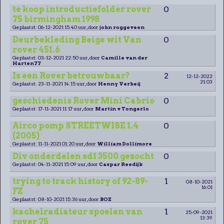
te koop introductiefolder rover
0
75 birmingham 1998
Geplaatst: 06-12-2021 15:40 uur, door
john roggeveen
Deurbekleding Beige wit Van
0
rover 451.6
Geplaatst: 03-12-2021 22:50 uur, door
Camille van der
Harten77
Is een Rover betrouwbaar?
2
12-12-2022
21:03
Geplaatst: 23-11-2021 14:15 uur, door
Henny Verheij
geschiedenis Rover Mini Cabrio
0
Geplaatst: 17-11-2021 11:17 uur, door
Martin v Tongerlo
Airco pomp STREETWISE 1.4
0
(2005)
Geplaatst: 11-11-2021 01:20 uur, door
William Dollimore
Div onderdelen sd1 3500 gezocht
0
Geplaatst: 04-11-2021 15:09 uur, door
Caspar Reedijk
trying to track history of 92-89-
1
08-10-2021
16:01
FZ
Geplaatst: 08-10-2021 15:36 uur, door
BOZ
kachelradiateur spoelen van
1
25-09-2021
13:39
rover 75