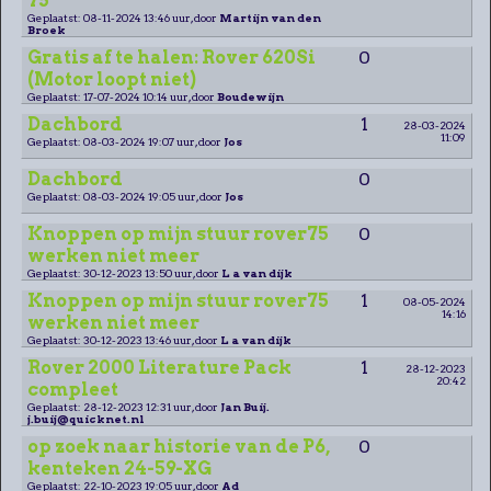
75
Geplaatst: 08-11-2024 13:46 uur, door
Martijn van den
Broek
Gratis af te halen: Rover 620Si
0
(Motor loopt niet)
Geplaatst: 17-07-2024 10:14 uur, door
Boudewijn
Dachbord
1
28-03-2024
11:09
Geplaatst: 08-03-2024 19:07 uur, door
Jos
Dachbord
0
Geplaatst: 08-03-2024 19:05 uur, door
Jos
Knoppen op mijn stuur rover75
0
werken niet meer
Geplaatst: 30-12-2023 13:50 uur, door
L a van dijk
Knoppen op mijn stuur rover75
1
08-05-2024
14:16
werken niet meer
Geplaatst: 30-12-2023 13:46 uur, door
L a van dijk
Rover 2000 Literature Pack
1
28-12-2023
20:42
compleet
Geplaatst: 28-12-2023 12:31 uur, door
Jan Buij.
j.buij@quicknet.nl
op zoek naar historie van de P6,
0
kenteken 24-59-XG
Geplaatst: 22-10-2023 19:05 uur, door
Ad