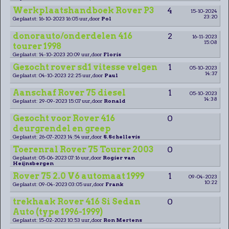
Werkplaatshandboek Rover P3
4
15-10-2024
23:20
Geplaatst: 16-10-2023 16:05 uur, door
Pol
donorauto/onderdelen 416
2
16-11-2023
15:08
tourer 1998
Geplaatst: 14-10-2023 20:09 uur, door
Floris
Gezocht rover sd1 vitesse velgen
1
05-10-2023
14:37
Geplaatst: 04-10-2023 22:25 uur, door
Paul
Aanschaf Rover 75 diesel
1
05-10-2023
14:38
Geplaatst: 29-09-2023 15:07 uur, door
Ronald
Gezocht voor Rover 416
0
deurgrendel en greep
Geplaatst: 26-07-2023 14:54 uur, door
S.Schellevis
Toerenral Rover 75 Tourer 2003
0
Geplaatst: 05-06-2023 07:16 uur, door
Rogier van
Heijnsbergen
Rover 75 2.0 V6 automaat 1999
1
09-04-2023
10:22
Geplaatst: 09-04-2023 03:05 uur, door
Frank
trekhaak Rover 416 Si Sedan
0
Auto (type 1996-1999)
Geplaatst: 15-02-2023 10:53 uur, door
Ron Mertens