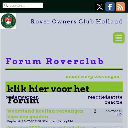
Rover Owners Club Holland
Forum Roverclub
onderwerp toevoegen »
klik hier voor het
onderwerpen
Forum
reacties
laatste
reactie
weerstand koelfan vervangen
2
30-07-2026
11:10
voor een gouden.
Geplaatst: 28-07-2026 09:37 uur, door
Jacky216