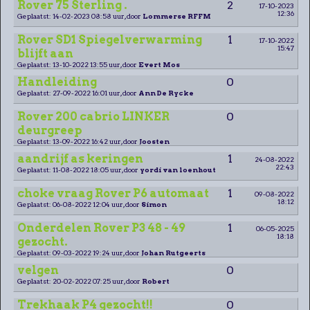
Rover 75 Sterling .
2
17-10-2023
12:36
Geplaatst: 14-02-2023 08:58 uur, door
Lommerse RFFM
Rover SD1 Spiegelverwarming
1
17-10-2022
15:47
blijft aan
Geplaatst: 13-10-2022 13:55 uur, door
Evert Mos
Handleiding
0
Geplaatst: 27-09-2022 16:01 uur, door
Ann De Rycke
Rover 200 cabrio LINKER
0
deurgreep
Geplaatst: 13-09-2022 16:42 uur, door
Joosten
aandrijf as keringen
1
24-08-2022
22:43
Geplaatst: 11-08-2022 18:05 uur, door
yordi van loenhout
choke vraag Rover P6 automaat
1
09-08-2022
18:12
Geplaatst: 06-08-2022 12:04 uur, door
Simon
Onderdelen Rover P3 48 - 49
1
06-05-2025
18:18
gezocht.
Geplaatst: 09-03-2022 19:24 uur, door
Johan Rutgeerts
velgen
0
Geplaatst: 20-02-2022 07:25 uur, door
Robert
Trekhaak P4 gezocht!!
0