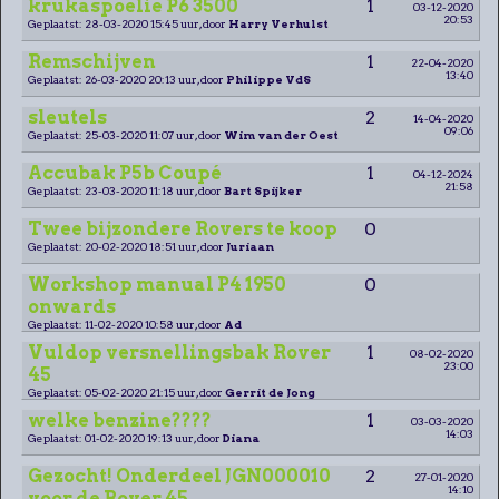
krukaspoelie P6 3500
1
03-12-2020
20:53
Geplaatst: 28-03-2020 15:45 uur, door
Harry Verhulst
Remschijven
1
22-04-2020
13:40
Geplaatst: 26-03-2020 20:13 uur, door
Philippe VdS
sleutels
2
14-04-2020
09:06
Geplaatst: 25-03-2020 11:07 uur, door
Wim van der Oest
Accubak P5b Coupé
1
04-12-2024
21:58
Geplaatst: 23-03-2020 11:18 uur, door
Bart Spijker
Twee bijzondere Rovers te koop
0
Geplaatst: 20-02-2020 18:51 uur, door
Juriaan
Workshop manual P4 1950
0
onwards
Geplaatst: 11-02-2020 10:58 uur, door
Ad
Vuldop versnellingsbak Rover
1
08-02-2020
23:00
45
Geplaatst: 05-02-2020 21:15 uur, door
Gerrit de Jong
welke benzine????
1
03-03-2020
14:03
Geplaatst: 01-02-2020 19:13 uur, door
Diana
Gezocht! Onderdeel JGN000010
2
27-01-2020
14:10
voor de Rover 45.