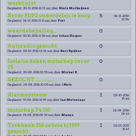
werkt niet
Geplaatst: 30-11-2016 16:13 uur, door
Niels Molhuijsen
Rover P1/P2 onderdelen te koop
5
04-11-2019
13:54
Geplaatst: 18-11-2016 11:11 uur, door
Piet
waardebepaling..
0
Geplaatst: 10-10-2016 11:56 uur, door
Johan Kuiper
Autoradio gezocht
0
Geplaatst: 02-10-2016 13:24 uur, door
Bart Spijker
Isolatie deken motorkap rover
0
25
Geplaatst: 30-08-2016 10:55 uur, door
Michel K
GEZOCHT .............
0
Geplaatst: 28-08-2016 10:05 uur, door
J Nuts
Alarmsysteem
1
05-10-2016
19:46
Geplaatst: 17-08-2016 16:59 uur, door
Jan Metselaar
motorkap P4 110
1
28-09-2016
09:41
Geplaatst: 01-08-2016 09:59 uur, door
Manus
Trekhaak 216 cabrio bj 1999
1
02-01-2017
16:41
gezocht
Geplaatst: 20-07-2016 07:54 uur, door
André