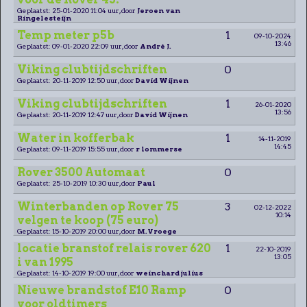
Geplaatst: 25-01-2020 11:04 uur, door
Jeroen van
Ringelesteijn
Temp meter p5b
1
09-10-2024
13:46
Geplaatst: 09-01-2020 22:09 uur, door
André J.
Viking clubtijdschriften
0
Geplaatst: 20-11-2019 12:50 uur, door
David Wijnen
Viking clubtijdschriften
1
26-01-2020
13:56
Geplaatst: 20-11-2019 12:47 uur, door
David Wijnen
Water in kofferbak
1
14-11-2019
14:45
Geplaatst: 09-11-2019 15:55 uur, door
r lommerse
Rover 3500 Automaat
0
Geplaatst: 25-10-2019 10:30 uur, door
Paul
Winterbanden op Rover 75
3
02-12-2022
10:14
velgen te koop (75 euro)
Geplaatst: 15-10-2019 20:00 uur, door
M.Vroege
locatie branstof relais rover 620
1
22-10-2019
13:05
i van 1995
Geplaatst: 14-10-2019 19:00 uur, door
weinchard julius
Nieuwe brandstof E10 Ramp
0
voor oldtimers