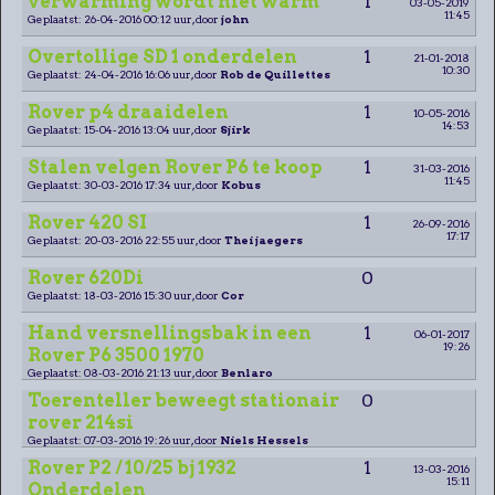
verwarming wordt niet warm
1
03-05-2019
11:45
Geplaatst: 26-04-2016 00:12 uur, door
john
Overtollige SD 1 onderdelen
1
21-01-2018
10:30
Geplaatst: 24-04-2016 16:06 uur, door
Rob de Quillettes
Rover p4 draaidelen
1
10-05-2016
14:53
Geplaatst: 15-04-2016 13:04 uur, door
Sjirk
Stalen velgen Rover P6 te koop
1
31-03-2016
11:45
Geplaatst: 30-03-2016 17:34 uur, door
Kobus
Rover 420 SI
1
26-09-2016
17:17
Geplaatst: 20-03-2016 22:55 uur, door
Thei jaegers
Rover 620Di
0
Geplaatst: 18-03-2016 15:30 uur, door
Cor
Hand versnellingsbak in een
1
06-01-2017
19:26
Rover P6 3500 1970
Geplaatst: 08-03-2016 21:13 uur, door
Benlaro
Toerenteller beweegt stationair
0
rover 214si
Geplaatst: 07-03-2016 19:26 uur, door
Niels Hessels
Rover P2 / 10/25 bj 1932
1
13-03-2016
15:11
Onderdelen