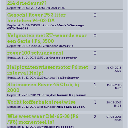
214 driedeurs??
Geplaatst: 02-03-2015 20:57 uur, door
Pim
Gezocht Rover P5 3 liter
0
kenteken 94-03-DA
Geplaatst: 01-03-2015 09:14 uur, door
Henk Wierenga
0570-564088
Velgmaten met ET-waarde voor
0
een Serie I P6, 3500
Geplaatst: 08-02-2015 08:47 uur, door
Rover P6
rover 100 schuurvonst
0
Geplaatst: 31-01-2015 16:56 uur, door
peter meijer
Help! ruitenwissermotor P6 met
2
14-09-2018
10:33
interval Help!
Geplaatst: 31-12-2014 16:25 uur, door
Jan Boshamer
Slotmoeren Rover 45 Club, bj
1
16-04-2015
14:01
2000
Geplaatst: 24-12-2014 21:36 uur, door
Jasmin Geijteman
Vocht kofferbak streetwise
1
28-12-2014
18:48
Geplaatst: 21-12-2014 13:56 uur, door
Niels Molhuijsen
Wie weet waar DM-65-38 (P6
2
01-05-2015
21:05
/V8) momenteel is?
Geplaatst: 13-12-2014 17:19 uur, door
P6 gezocht