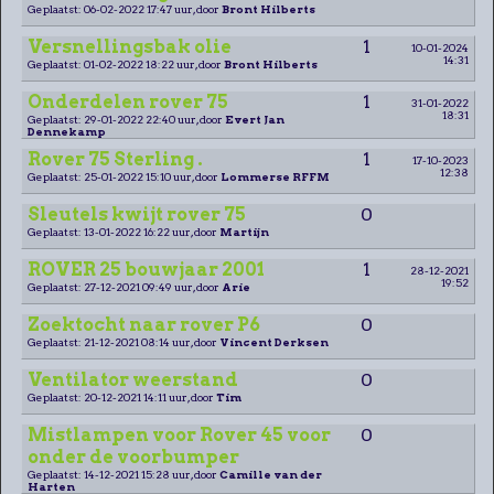
Geplaatst: 06-02-2022 17:47 uur, door
Bront Hilberts
Versnellingsbak olie
1
10-01-2024
14:31
Geplaatst: 01-02-2022 18:22 uur, door
Bront Hilberts
Onderdelen rover 75
1
31-01-2022
18:31
Geplaatst: 29-01-2022 22:40 uur, door
Evert Jan
Dennekamp
Rover 75 Sterling .
1
17-10-2023
12:38
Geplaatst: 25-01-2022 15:10 uur, door
Lommerse RFFM
Sleutels kwijt rover 75
0
Geplaatst: 13-01-2022 16:22 uur, door
Martijn
ROVER 25 bouwjaar 2001
1
28-12-2021
19:52
Geplaatst: 27-12-2021 09:49 uur, door
Arie
Zoektocht naar rover P6
0
Geplaatst: 21-12-2021 08:14 uur, door
Vincent Derksen
Ventilator weerstand
0
Geplaatst: 20-12-2021 14:11 uur, door
Tim
Mistlampen voor Rover 45 voor
0
onder de voorbumper
Geplaatst: 14-12-2021 15:28 uur, door
Camille van der
Harten