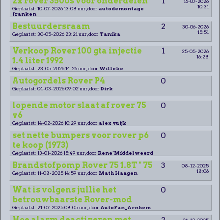
2x rover 3500s voor onderdelen
1
16-07-2026
10:31
Geplaatst: 10-07-2026 13:08 uur, door
autodemontage
franken
Bestuurdersraam
2
30-06-2026
15:51
Geplaatst: 30-05-2026 23:21 uur, door
Tanika
Verkoop Rover 100 gta injectie
1
25-05-2026
16:28
1.4 liter 1992
Geplaatst: 23-05-2026 14:26 uur, door
Willeke
Autogordels Rover P4
0
Geplaatst: 04-03-2026 09:02 uur, door
Dirk
lopende motor slaat af rover 75
0
v6
Geplaatst: 14-02-2026 10:29 uur, door
alex vuijk
set nette bumpers voor rover p6
0
te koop (1973)
Geplaatst: 13-01-2026 15:49 uur, door
Rene´Middelweerd
Brandstofpomp Rover 75 1.8T " 75
3
08-12-2025
18:06
Geplaatst: 11-08-2025 14:59 uur, door
Math Haagen
Wat is volgens jullie het
0
betrouwbaarste Rover-mod
Geplaatst: 21-07-2025 08:05 uur, door
AutoFan_Arnhem
Hoe alarm deactiveren met
2
26-12-2025