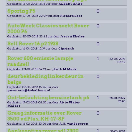
Geplaatst: 13-06-2018 15:15 uur, door
ALBERT BAAS
Sporing P5
0
Geplaatst: 27-05-2018 22:49 uur, door
Richard Loot
AutoWeek Classics zoekt Rover
0
2000 P6
Geplaatst: 20-05-2018 23:42 uur, door
Jeroen Ekeler
Sell Rover 16 p2 1938
0
Geplaatst: 16-04-2018 15:19 uur, door
Ciprian b
Rover 600 emissie lampje
1
22-05-2019
08:12
raadsel!
Geplaatst: 03-04-2018 14:24 uur, door
L M Murk
deurbekleding linkerdeur in
0
beige
Geplaatst: 07-03-2018 16:24 uur, door
pwansem@kabelfoon.nl
Ont-beluchting benzinetank p6
1
25-01-2024
17:40
Geplaatst: 17-02-2018 08:10 uur, door
Ab te Water
Mulder
Graag informatie over Rover
0
3500 vdPlas, KH-17-SP
Geplaatst: 16-02-2018 23:06 uur, door
A.G. van Ieperen
Aankooptips rover sd1 2300
1
31-01-2018