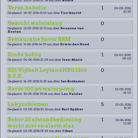
Versn.bakolie
1
28-08-2016
10:30
Geplaatst: 18-07-2016 11:49 uur, door
Ton Geurtd
Gezocht waterslang
0
Geplaatst: 12-07-2016 12:21 uur, door
Roxanne van
Kooten
Restauratie Rover BRM
0
Geplaatst: 11-06-2016 14:57 uur, door
Erwin den Hoed
Einde hobby
1
28-02-2019
09:45
Geplaatst: 04-06-2016 21:28 uur, door
Jean-Marie
SD1 Vijfbak LeylandHRG 1266
0
B.S.K.
Geplaatst: 14-05-2016 11:29 uur, door
Jan Boshamer
Rover 100 p4 waterpomp
1
23-05-2016
14:43
Geplaatst: 10-05-2016 15:04 uur, door
Leo Valster
Lakproblemen
5
12-05-2016
16:37
Geplaatst: 03-05-2016 10:26 uur, door
Bart Spijker
Rober 25 afstandbediening
1
01-06-2016
12:00
werkt niet en alarm slaa
Geplaatst: 02-05-2016 07:49 uur, door
Cihan