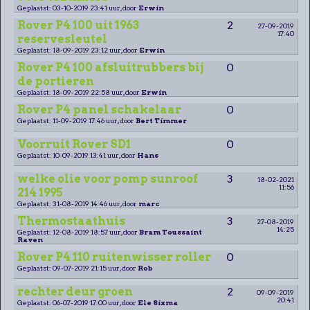
Geplaatst: 03-10-2019 23:41 uur, door
Erwin
Rover P4 100 uit 1963
2
27-09-2019
17:40
reservesleutel
Geplaatst: 18-09-2019 23:12 uur, door
Erwin
Rover P4 100 afsluitrubbers bij
0
de portieren
Geplaatst: 18-09-2019 22:58 uur, door
Erwin
Rover P4 panel schakelaar
0
Geplaatst: 11-09-2019 17:46 uur, door
Bert Timmer
Voorruit Rover SD1
0
Geplaatst: 10-09-2019 13:41 uur, door
Hans
welke olie voor pomp sunroof
3
18-02-2021
11:56
214 1995
Geplaatst: 31-08-2019 14:46 uur, door
marc
Thermostaathuis
3
27-08-2019
14:25
Geplaatst: 12-08-2019 18:57 uur, door
Bram Toussaint
Raven
Rover P4 110 ruitenwisser roller
0
Geplaatst: 09-07-2019 21:15 uur, door
Rob
rechter deur groen
2
09-09-2019
20:41
Geplaatst: 06-07-2019 17:00 uur, door
Ele Sixma