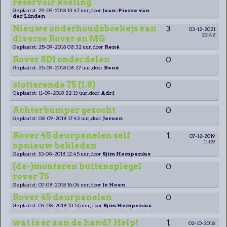
reservoir koeling
Geplaatst: 29-09-2018 13:47 uur, door
Jean-Pierre van
der Linden
Nieuwe onderhoudsboekejs van
3
03-12-2021
22:42
diverse Rover en MG
Geplaatst: 25-09-2018 08:32 uur, door
René
Rover SD1 onderdelen
0
Geplaatst: 25-09-2018 08:27 uur, door
René
stotterende 75 (1.8)
0
Geplaatst: 11-09-2018 22:13 uur, door
Adri
Achterbumper gezocht
0
Geplaatst: 08-09-2018 17:43 uur, door
Jeroen
Rover 45 deurpanelen zelf
1
07-12-2019
11:09
opnieuw bekleden
Geplaatst: 10-08-2018 12:45 uur, door
Sjim Hempenius
(de-)monteren buitenspiegel
0
rover 75
Geplaatst: 07-08-2018 16:04 uur, door
Jo Hoen
Rover 45 deurpanelen
0
Geplaatst: 04-08-2018 10:55 uur, door
Sjim Hempenius
wat is er aan de hand? Help!
1
02-10-2018