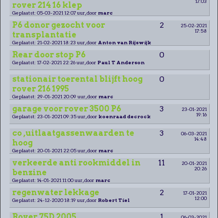
17:03
rover 214 16 klep
Geplaatst: 05-03-2021 12:07 uur, door
marc
P6 donor gezocht voor
2
25-02-2021
17:58
transplantatie
Geplaatst: 21-02-2021 18:23 uur, door
Anton van Rijswijk
Rear door stop P6
0
Geplaatst: 17-02-2021 22:26 uur, door
Paul T Anderson
stationair toerental blijft hoog
0
rover 216 1995
Geplaatst: 29-01-2021 20:09 uur, door
marc
garage voor rover 3500 P6
3
23-01-2021
19:16
Geplaatst: 23-01-2021 09:35 uur, door
koenraad decrock
co ,uitlaatgassenwaarden te
3
06-03-2021
14:48
hoog
Geplaatst: 20-01-2021 22:05 uur, door
marc
verkeerde anti rookmiddel in
11
20-01-2021
20:26
benzine
Geplaatst: 14-01-2021 11:00 uur, door
marc
regenwater lekkage
2
17-01-2021
12:00
Geplaatst: 24-12-2020 18:19 uur, door
Robert Tiel
Rover 75D 2005
1
06-03-2021