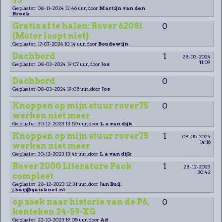
75
Geplaatst: 08-11-2024 13:46 uur, door
Martijn van den
Broek
Gratis af te halen: Rover 620Si
0
(Motor loopt niet)
Geplaatst: 17-07-2024 10:14 uur, door
Boudewijn
Dachbord
1
28-03-2024
11:09
Geplaatst: 08-03-2024 19:07 uur, door
Jos
Dachbord
0
Geplaatst: 08-03-2024 19:05 uur, door
Jos
Knoppen op mijn stuur rover75
0
werken niet meer
Geplaatst: 30-12-2023 13:50 uur, door
L a van dijk
Knoppen op mijn stuur rover75
1
08-05-2024
14:16
werken niet meer
Geplaatst: 30-12-2023 13:46 uur, door
L a van dijk
Rover 2000 Literature Pack
1
28-12-2023
20:42
compleet
Geplaatst: 28-12-2023 12:31 uur, door
Jan Buij.
j.buij@quicknet.nl
op zoek naar historie van de P6,
0
kenteken 24-59-XG
Geplaatst: 22-10-2023 19:05 uur, door
Ad