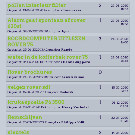
pollen interieur filter
2
24-08-2020
15:46
Geplaatst: 13-07-2020 20:47 uur, door
r lommerse
Alarm gaat spontaan af rover
1
24-08-2020
15:56
620si
Geplaatst: 02-07-2020 07:28 uur, door
Igor
BOORDCOMPUTER UITLEZEN
3
24-08-2020
16:00
ROVER 75
Geplaatst: 25-06-2020 13:42 uur, door
Randy
water in de kofferbak rover 75
1
24-08-2020
15:35
Geplaatst: 06-06-2020 10:37 uur, door
etienne cuppers
Rover brochures
0
Geplaatst: 24-05-2020 19:35 uur, door
henk kruims
velgen rover sd1
1
15-09-2020
16:47
Geplaatst: 16-04-2020 21:11 uur, door
Roderik
krukaspoelie P6 3500
1
03-12-2020
20:53
Geplaatst: 28-03-2020 15:45 uur, door
Harry Verhulst
Remschijven
1
22-04-2020
13:40
Geplaatst: 26-03-2020 20:13 uur, door
Philippe VdS
sleutels
2
14-04-2020