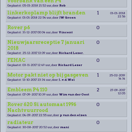
voorbank van een P4
Geplaatst: 05-01-2018 21:52 uur, door
Rob
linkerkoplamp blijft branden
1
01-01-2018
22:56
Geplaatst: 01-01-2018 22:54 uur, door
JW Groen
Rover p6
0
Geplaatst: 31-12-2017 00:04 uur, door
Vincent
Nieuwjaarsreceptie 7 januari
0
2018
Geplaatst: 25-12-2017 13:09 uur, door
Richard Lezer.
FEHAC
0
Geplaatst: 03-11-2017 12:49 uur, door
Richard Lezer
Motor pakt niet op bij gasgeven
1
25-02-2019
14:14
Geplaatst: 13-10-2017 23:34 uur, door
J..v.d.Wel
Embleem P4 110
2
27-09-2017
12:05
Geplaatst: 07-09-2017 10:39 uur, door
Wim van der Oest
Rover 620 Si automaat 1996
0
Nachtvuurrood
Geplaatst: 04-09-2017 22:55 uur, door
p van den elzen
radiateur
0
Geplaatst: 30-08-2017 20:52 uur, door
mani