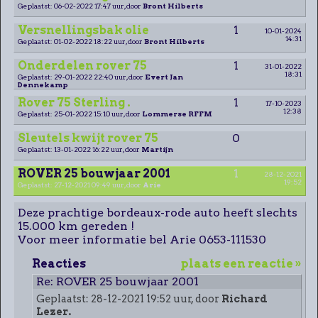
Geplaatst: 06-02-2022 17:47 uur, door
Bront Hilberts
Versnellingsbak olie
1
10-01-2024
14:31
Geplaatst: 01-02-2022 18:22 uur, door
Bront Hilberts
Onderdelen rover 75
1
31-01-2022
18:31
Geplaatst: 29-01-2022 22:40 uur, door
Evert Jan
Dennekamp
Rover 75 Sterling .
1
17-10-2023
12:38
Geplaatst: 25-01-2022 15:10 uur, door
Lommerse RFFM
Sleutels kwijt rover 75
0
Geplaatst: 13-01-2022 16:22 uur, door
Martijn
ROVER 25 bouwjaar 2001
1
28-12-2021
19:52
Geplaatst: 27-12-2021 09:49 uur, door
Arie
Deze prachtige bordeaux-rode auto heeft slechts
15.000 km gereden !
Voor meer informatie bel Arie 0653-111530
Reacties
plaats een reactie »
Re: ROVER 25 bouwjaar 2001
Geplaatst: 28-12-2021 19:52 uur, door
Richard
Lezer.