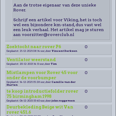
Aan de trotse eigenaar van deze unieke
Rover.
Schrijf een artikel voor Viking, het is toch
wel een bijzondere km-stand, dus vast wel
een leuk verhaal. Het artikel mag je sturen
aan voorzitter@roverclub.nl
Zoektocht naar rover P6
0
Geplaatst: 21-12-2021 08:14 uur, door
Vincent Derksen
Ventilator weerstand
0
Geplaatst: 20-12-2021 14:11 uur, door
Tim
Mistlampen voor Rover 45 voor
0
onder de voorbumper
Geplaatst: 14-12-2021 15:28 uur, door
Camille van der
Harten
te koop introductiefolder rover
0
75 birmingham 1998
Geplaatst: 06-12-2021 15:40 uur, door
john roggeveen
Deurbekleding Beige wit Van
0
rover 451.6