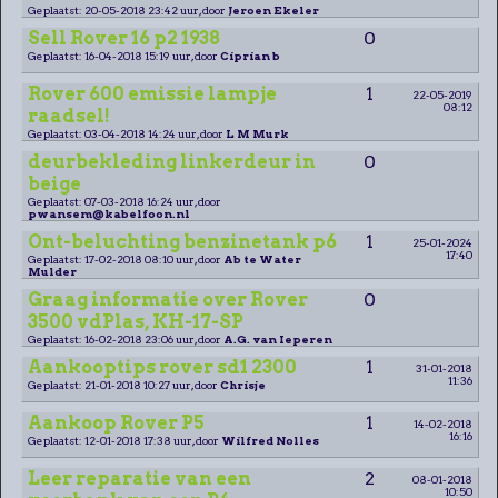
Geplaatst: 20-05-2018 23:42 uur, door
Jeroen Ekeler
Sell Rover 16 p2 1938
0
Geplaatst: 16-04-2018 15:19 uur, door
Ciprian b
Rover 600 emissie lampje
1
22-05-2019
08:12
raadsel!
Geplaatst: 03-04-2018 14:24 uur, door
L M Murk
deurbekleding linkerdeur in
0
beige
Geplaatst: 07-03-2018 16:24 uur, door
pwansem@kabelfoon.nl
Ont-beluchting benzinetank p6
1
25-01-2024
17:40
Geplaatst: 17-02-2018 08:10 uur, door
Ab te Water
Mulder
Graag informatie over Rover
0
3500 vdPlas, KH-17-SP
Geplaatst: 16-02-2018 23:06 uur, door
A.G. van Ieperen
Aankooptips rover sd1 2300
1
31-01-2018
11:36
Geplaatst: 21-01-2018 10:27 uur, door
Chrisje
Aankoop Rover P5
1
14-02-2018
16:16
Geplaatst: 12-01-2018 17:38 uur, door
Wilfred Nolles
Leer reparatie van een
2
08-01-2018
10:50