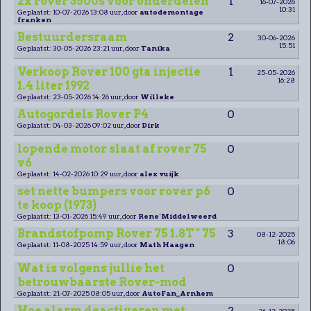
2x rover 3500s voor onderdelen
1
16-07-2026
10:31
Geplaatst: 10-07-2026 13:08 uur, door
autodemontage
franken
Bestuurdersraam
2
30-06-2026
15:51
Geplaatst: 30-05-2026 23:21 uur, door
Tanika
Verkoop Rover 100 gta injectie
1
25-05-2026
16:28
1.4 liter 1992
Geplaatst: 23-05-2026 14:26 uur, door
Willeke
Autogordels Rover P4
0
Geplaatst: 04-03-2026 09:02 uur, door
Dirk
lopende motor slaat af rover 75
0
v6
Geplaatst: 14-02-2026 10:29 uur, door
alex vuijk
set nette bumpers voor rover p6
0
te koop (1973)
Geplaatst: 13-01-2026 15:49 uur, door
Rene´Middelweerd
Brandstofpomp Rover 75 1.8T " 75
3
08-12-2025
18:06
Geplaatst: 11-08-2025 14:59 uur, door
Math Haagen
Wat is volgens jullie het
0
betrouwbaarste Rover-mod
Geplaatst: 21-07-2025 08:05 uur, door
AutoFan_Arnhem
Hoe alarm deactiveren met
2
26-12-2025