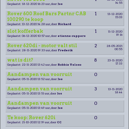
14:55
Geplaatst: 18-12-2020 16:23 uur, door
Jos
Rover 600 Roof Bars Partnr CAB
1
13-12-2020
15:03
100290 te koop
Geplaatst: 13-12-2020 14:28 uur, door
Richard
slot kofferbak
1
11-12-2020
19:16
Geplaatst: 06-12-2020 10:57 uur, door
etienne cuppers
Rover 620di - motor valt stil
2
28-05-2021
00:55
Geplaatst: 28-11-2020 19:33 uur, door
Frederik
wat is dit?
8
23-11-2020
17:33
Geplaatst: 22-11-2020 13:42 uur, door
Robbie Veloso
Aandampen van voorruit
0
Geplaatst: 05-11-2020 13:52 uur, door
Jos
Aandampen van voorruit
3
13-11-2020
18:44
Geplaatst: 05-11-2020 13:51 uur, door
Jos
Aandampen van voorruit
0
Geplaatst: 05-11-2020 13:49 uur, door
Jos
Te koop: Rover 620i
0
Geplaatst: 21-10-2020 12:19 uur, door
CC