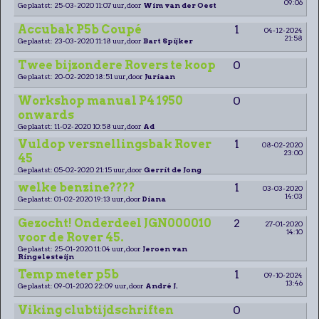
09:06
Geplaatst: 25-03-2020 11:07 uur, door
Wim van der Oest
Accubak P5b Coupé
1
04-12-2024
21:58
Geplaatst: 23-03-2020 11:18 uur, door
Bart Spijker
Twee bijzondere Rovers te koop
0
Geplaatst: 20-02-2020 18:51 uur, door
Juriaan
Workshop manual P4 1950
0
onwards
Geplaatst: 11-02-2020 10:58 uur, door
Ad
Vuldop versnellingsbak Rover
1
08-02-2020
23:00
45
Geplaatst: 05-02-2020 21:15 uur, door
Gerrit de Jong
welke benzine????
1
03-03-2020
14:03
Geplaatst: 01-02-2020 19:13 uur, door
Diana
Gezocht! Onderdeel JGN000010
2
27-01-2020
14:10
voor de Rover 45.
Geplaatst: 25-01-2020 11:04 uur, door
Jeroen van
Ringelesteijn
Temp meter p5b
1
09-10-2024
13:46
Geplaatst: 09-01-2020 22:09 uur, door
André J.
Viking clubtijdschriften
0