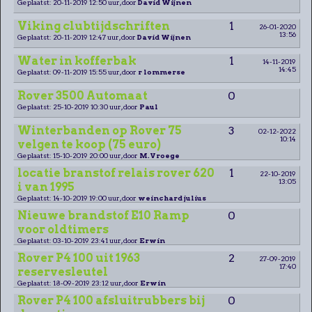
Geplaatst: 20-11-2019 12:50 uur, door
David Wijnen
Viking clubtijdschriften
1
26-01-2020
13:56
Geplaatst: 20-11-2019 12:47 uur, door
David Wijnen
Water in kofferbak
1
14-11-2019
14:45
Geplaatst: 09-11-2019 15:55 uur, door
r lommerse
Rover 3500 Automaat
0
Geplaatst: 25-10-2019 10:30 uur, door
Paul
Winterbanden op Rover 75
3
02-12-2022
10:14
velgen te koop (75 euro)
Geplaatst: 15-10-2019 20:00 uur, door
M.Vroege
locatie branstof relais rover 620
1
22-10-2019
13:05
i van 1995
Geplaatst: 14-10-2019 19:00 uur, door
weinchard julius
Nieuwe brandstof E10 Ramp
0
voor oldtimers
Geplaatst: 03-10-2019 23:41 uur, door
Erwin
Rover P4 100 uit 1963
2
27-09-2019
17:40
reservesleutel
Geplaatst: 18-09-2019 23:12 uur, door
Erwin
Rover P4 100 afsluitrubbers bij
0