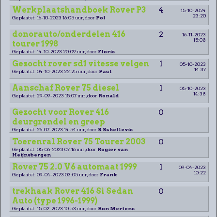
Werkplaatshandboek Rover P3
4
15-10-2024
23:20
Geplaatst: 16-10-2023 16:05 uur, door
Pol
donorauto/onderdelen 416
2
16-11-2023
15:08
tourer 1998
Geplaatst: 14-10-2023 20:09 uur, door
Floris
Gezocht rover sd1 vitesse velgen
1
05-10-2023
14:37
Geplaatst: 04-10-2023 22:25 uur, door
Paul
Aanschaf Rover 75 diesel
1
05-10-2023
14:38
Geplaatst: 29-09-2023 15:07 uur, door
Ronald
Gezocht voor Rover 416
0
deurgrendel en greep
Geplaatst: 26-07-2023 14:54 uur, door
S.Schellevis
Toerenral Rover 75 Tourer 2003
0
Geplaatst: 05-06-2023 07:16 uur, door
Rogier van
Heijnsbergen
Rover 75 2.0 V6 automaat 1999
1
09-04-2023
10:22
Geplaatst: 09-04-2023 03:05 uur, door
Frank
trekhaak Rover 416 Si Sedan
0
Auto (type 1996-1999)
Geplaatst: 15-02-2023 10:53 uur, door
Ron Mertens