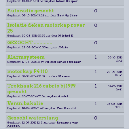
Geplaatst: 10-10-2016 11:56 uur, door
Johan Kuiper
Autoradio gezocht
0
Geplaatst: 02-10-2016 13:24 uur, door
Bart Spijker
Isolatie deken motorkap rover
0
25
Geplaatst: 30-08-2016 10:55 uur, door
Michel K
GEZOCHT .............
0
Geplaatst: 28-08-2016 10:05 uur, door
J Nuts
Alarmsysteem
1
05-10-2016
19:46
Geplaatst: 17-08-2016 16:59 uur, door
Jan Metselaar
motorkap P4 110
1
28-09-2016
09:41
Geplaatst: 01-08-2016 09:59 uur, door
Manus
Trekhaak 216 cabrio bj 1999
1
02-01-2017
16:41
gezocht
Geplaatst: 20-07-2016 07:54 uur, door
André
Versn.bakolie
1
28-08-2016
10:30
Geplaatst: 18-07-2016 11:49 uur, door
Ton Geurtd
Gezocht waterslang
0
Geplaatst: 12-07-2016 12:21 uur, door
Roxanne van
Kooten