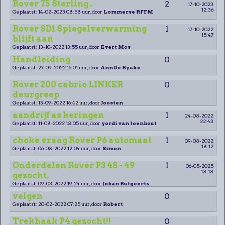
Rover 75 Sterling .
2
17-10-2023
12:36
Geplaatst: 14-02-2023 08:58 uur, door
Lommerse RFFM
Rover SD1 Spiegelverwarming
1
17-10-2022
15:47
blijft aan
Geplaatst: 13-10-2022 13:55 uur, door
Evert Mos
Handleiding
0
Geplaatst: 27-09-2022 16:01 uur, door
Ann De Rycke
Rover 200 cabrio LINKER
0
deurgreep
Geplaatst: 13-09-2022 16:42 uur, door
Joosten
aandrijf as keringen
1
24-08-2022
22:43
Geplaatst: 11-08-2022 18:05 uur, door
yordi van loenhout
choke vraag Rover P6 automaat
1
09-08-2022
18:12
Geplaatst: 06-08-2022 12:04 uur, door
Simon
Onderdelen Rover P3 48 - 49
1
06-05-2025
18:18
gezocht.
Geplaatst: 09-03-2022 19:24 uur, door
Johan Rutgeerts
velgen
0
Geplaatst: 20-02-2022 07:25 uur, door
Robert
Trekhaak P4 gezocht!!
0