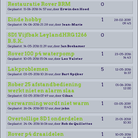
Restauratie Rover BRM
0
Geplaatst: 11-06-2016 14:57 uur, door
Erwin den Hoed
Einde hobby
1
28-02-2019
09:45
Geplaatst: 04-06-2016 21:28 uur, door
Jean-Marie
SD1 Vijfbak LeylandHRG 1266
0
B.S.K.
Geplaatst: 14-05-2016 11:29 uur, door
Jan Boshamer
Rover 100 p4 waterpomp
1
23-05-2016
14:43
Geplaatst: 10-05-2016 15:04 uur, door
Leo Valster
Lakproblemen
5
12-05-2016
16:37
Geplaatst: 03-05-2016 10:26 uur, door
Bart Spijker
Rober 25 afstandbediening
1
01-06-2016
12:00
werkt niet en alarm slaa
Geplaatst: 02-05-2016 07:49 uur, door
Cihan
verwarming wordt niet warm
1
03-05-2019
11:45
Geplaatst: 26-04-2016 00:12 uur, door
john
Overtollige SD 1 onderdelen
1
21-01-2018
10:30
Geplaatst: 24-04-2016 16:06 uur, door
Rob de Quillettes
Rover p4 draaidelen
1
10-05-2016
14:53