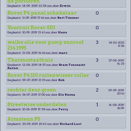
de portieren
Geplaatst: 18-09-2019 22:58 uur, door
Erwin
Rover P4 panel schakelaar
0
Geplaatst: 11-09-2019 17:46 uur, door
Bert Timmer
Voorruit Rover SD1
0
Geplaatst: 10-09-2019 13:41 uur, door
Hans
welke olie voor pomp sunroof
3
18-02-2021
11:56
214 1995
Geplaatst: 31-08-2019 14:46 uur, door
marc
Thermostaathuis
3
27-08-2019
14:25
Geplaatst: 12-08-2019 18:57 uur, door
Bram Toussaint
Raven
Rover P4 110 ruitenwisser roller
0
Geplaatst: 09-07-2019 21:15 uur, door
Rob
rechter deur groen
2
09-09-2019
20:41
Geplaatst: 06-07-2019 17:00 uur, door
Ele Sixma
Streetwise onderdelen
1
14-08-2019
16:09
Geplaatst: 10-06-2019 19:58 uur, door
Ferry
Armsteun P5
0
Geplaatst: 20-05-2019 20:43 uur, door
Richard Loot