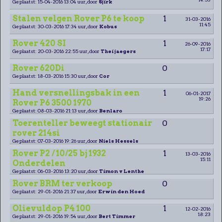
Geplaatst: 15-04-2016 13:04 uur, door
Sjirk
Stalen velgen Rover P6 te koop
1
31-03-2016
11:45
Geplaatst: 30-03-2016 17:34 uur, door
Kobus
Rover 420 SI
1
26-09-2016
17:17
Geplaatst: 20-03-2016 22:55 uur, door
Thei jaegers
Rover 620Di
0
Geplaatst: 18-03-2016 15:30 uur, door
Cor
Hand versnellingsbak in een
1
06-01-2017
19:26
Rover P6 3500 1970
Geplaatst: 08-03-2016 21:13 uur, door
Benlaro
Toerenteller beweegt stationair
0
rover 214si
Geplaatst: 07-03-2016 19:26 uur, door
Niels Hessels
Rover P2 / 10/25 bj 1932
1
13-03-2016
15:11
Onderdelen
Geplaatst: 06-03-2016 13:20 uur, door
Timon v Lenthe
Rover BRM ter verkoop
0
Geplaatst: 29-01-2016 21:37 uur, door
Erwin den Hoed
Olievuldop P4 100
1
12-02-2016
18:23
Geplaatst: 29-01-2016 19:54 uur, door
Bert Timmer