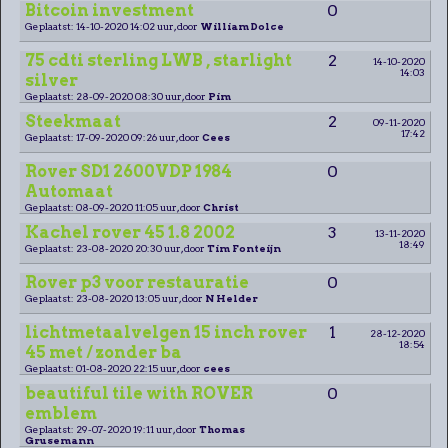
Bitcoin investment
0
Geplaatst: 14-10-2020 14:02 uur, door
William Dolce
75 cdti sterling LWB , starlight
2
14-10-2020
14:03
silver
Geplaatst: 28-09-2020 08:30 uur, door
Pim
Steekmaat
2
09-11-2020
17:42
Geplaatst: 17-09-2020 09:26 uur, door
Cees
Rover SD1 2600VDP 1984
0
Automaat
Geplaatst: 08-09-2020 11:05 uur, door
Christ
Kachel rover 45 1.8 2002
3
13-11-2020
18:49
Geplaatst: 23-08-2020 20:30 uur, door
Tim Fonteijn
Rover p3 voor restauratie
0
Geplaatst: 23-08-2020 13:05 uur, door
N Helder
lichtmetaalvelgen 15 inch rover
1
28-12-2020
18:54
45 met / zonder ba
Geplaatst: 01-08-2020 22:15 uur, door
cees
beautiful tile with ROVER
0
emblem
Geplaatst: 29-07-2020 19:11 uur, door
Thomas
Grusemann