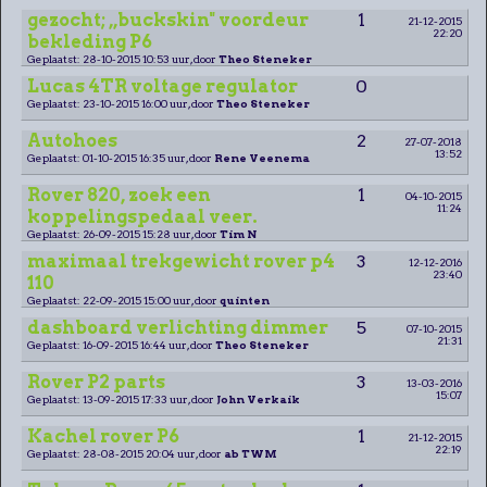
gezocht; ,,buckskin" voordeur
1
21-12-2015
22:20
bekleding P6
Geplaatst: 28-10-2015 10:53 uur, door
Theo Steneker
Lucas 4TR voltage regulator
0
Geplaatst: 23-10-2015 16:00 uur, door
Theo Steneker
Autohoes
2
27-07-2018
13:52
Geplaatst: 01-10-2015 16:35 uur, door
Rene Veenema
Rover 820, zoek een
1
04-10-2015
11:24
koppelingspedaal veer.
Geplaatst: 26-09-2015 15:28 uur, door
Tim N
maximaal trekgewicht rover p4
3
12-12-2016
23:40
110
Geplaatst: 22-09-2015 15:00 uur, door
quinten
dashboard verlichting dimmer
5
07-10-2015
21:31
Geplaatst: 16-09-2015 16:44 uur, door
Theo Steneker
Rover P2 parts
3
13-03-2016
15:07
Geplaatst: 13-09-2015 17:33 uur, door
John Verkaik
Kachel rover P6
1
21-12-2015
22:19
Geplaatst: 28-08-2015 20:04 uur, door
ab TWM