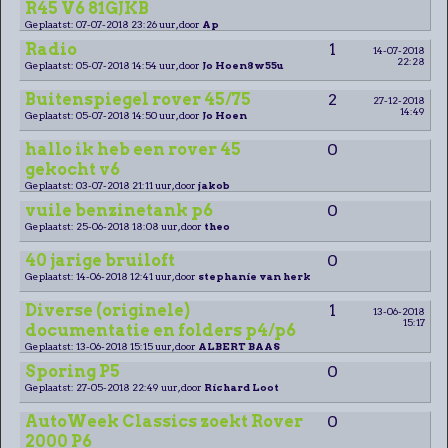
R45 V6 81GJKB
Geplaatst: 07-07-2018 23:26 uur, door
Ap
Radio
1
14-07-2018
22:28
Geplaatst: 05-07-2018 14:54 uur, door
Jo Hoen8w55u
Buitenspiegel rover 45/75
2
27-12-2018
14:49
Geplaatst: 05-07-2018 14:50 uur, door
Jo Hoen
hallo ik heb een rover 45
0
gekocht v6
Geplaatst: 03-07-2018 21:11 uur, door
jakob
vuile benzinetank p6
0
Geplaatst: 25-06-2018 18:08 uur, door
theo
40 jarige bruiloft
0
Geplaatst: 14-06-2018 12:41 uur, door
stephanie van herk
Diverse (originele)
1
13-06-2018
15:17
documentatie en folders p4/p6
Geplaatst: 13-06-2018 15:15 uur, door
ALBERT BAAS
Sporing P5
0
Geplaatst: 27-05-2018 22:49 uur, door
Richard Loot
AutoWeek Classics zoekt Rover
0
2000 P6