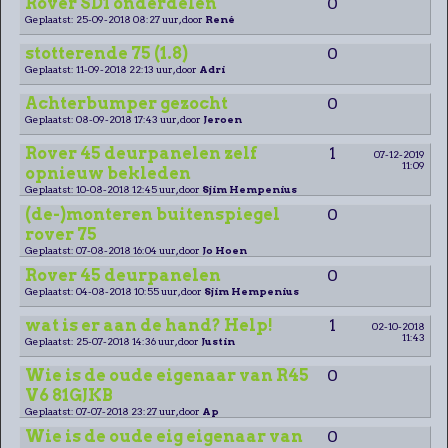
Rover SD1 onderdelen
0
Geplaatst: 25-09-2018 08:27 uur, door
René
stotterende 75 (1.8)
0
Geplaatst: 11-09-2018 22:13 uur, door
Adri
Achterbumper gezocht
0
Geplaatst: 08-09-2018 17:43 uur, door
Jeroen
Rover 45 deurpanelen zelf
1
07-12-2019
11:09
opnieuw bekleden
Geplaatst: 10-08-2018 12:45 uur, door
Sjim Hempenius
(de-)monteren buitenspiegel
0
rover 75
Geplaatst: 07-08-2018 16:04 uur, door
Jo Hoen
Rover 45 deurpanelen
0
Geplaatst: 04-08-2018 10:55 uur, door
Sjim Hempenius
wat is er aan de hand? Help!
1
02-10-2018
11:43
Geplaatst: 25-07-2018 14:36 uur, door
Justin
Wie is de oude eigenaar van R45
0
V6 81GJKB
Geplaatst: 07-07-2018 23:27 uur, door
Ap
Wie is de oude eig eigenaar van
0