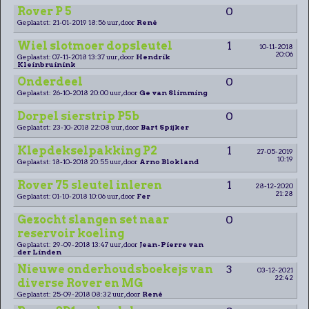
Rover P 5
0
Geplaatst: 21-01-2019 18:56 uur, door
René
Wiel slotmoer dopsleutel
1
10-11-2018
20:06
Geplaatst: 07-11-2018 13:37 uur, door
Hendrik
Kleinbruinink
Onderdeel
0
Geplaatst: 26-10-2018 20:00 uur, door
Ge van Slimming
Dorpel sierstrip P5b
0
Geplaatst: 23-10-2018 22:08 uur, door
Bart Spijker
Klepdekselpakking P2
1
27-05-2019
10:19
Geplaatst: 18-10-2018 20:55 uur, door
Arno Blokland
Rover 75 sleutel inleren
1
28-12-2020
21:28
Geplaatst: 01-10-2018 10:06 uur, door
Fer
Gezocht slangen set naar
0
reservoir koeling
Geplaatst: 29-09-2018 13:47 uur, door
Jean-Pierre van
der Linden
Nieuwe onderhoudsboekejs van
3
03-12-2021
22:42
diverse Rover en MG
Geplaatst: 25-09-2018 08:32 uur, door
René