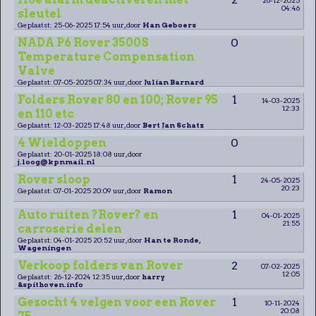
04:46
sleutel
Geplaatst: 25-06-2025 17:54 uur, door
Han Geboers
NADA P6 Rover 3500S
0
Temperature Compensation
Valve
Geplaatst: 07-05-2025 07:34 uur, door
Julian Barnard
Folders Rover 80 en 100; Rover 95
1
14-03-2025
12:33
en 110 etc
Geplaatst: 12-03-2025 17:48 uur, door
Bert Jan Schatz
4 Wieldoppen
0
Geplaatst: 20-01-2025 18:08 uur, door
j.loog@kpnmail.nl
Rover sloop
1
24-05-2025
20:23
Geplaatst: 07-01-2025 20:09 uur, door
Ramon
Auto ruiten ?Rover? en
1
04-01-2025
21:55
carroserie delen
Geplaatst: 04-01-2025 20:52 uur, door
Han te Ronde,
Wageningen
Verkoop folders van Rover
2
07-02-2025
12:05
Geplaatst: 26-12-2024 12:35 uur, door
harry
&spithoven.info
Gezocht 4 velgen voor een Rover
1
10-11-2024
20:08