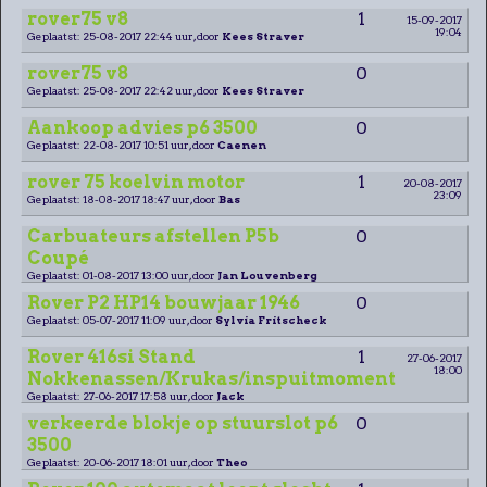
rover75 v8
1
15-09-2017
19:04
Geplaatst: 25-08-2017 22:44 uur, door
Kees Straver
rover75 v8
0
Geplaatst: 25-08-2017 22:42 uur, door
Kees Straver
Aankoop advies p6 3500
0
Geplaatst: 22-08-2017 10:51 uur, door
Caenen
rover 75 koelvin motor
1
20-08-2017
23:09
Geplaatst: 18-08-2017 18:47 uur, door
Bas
Carbuateurs afstellen P5b
0
Coupé
Geplaatst: 01-08-2017 13:00 uur, door
Jan Louvenberg
Rover P2 HP14 bouwjaar 1946
0
Geplaatst: 05-07-2017 11:09 uur, door
Sylvia Fritscheck
Rover 416si Stand
1
27-06-2017
18:00
Nokkenassen/Krukas/inspuitmoment
Geplaatst: 27-06-2017 17:58 uur, door
Jack
verkeerde blokje op stuurslot p6
0
3500
Geplaatst: 20-06-2017 18:01 uur, door
Theo