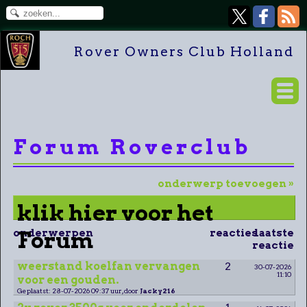
Rover Owners Club Holland
Forum Roverclub
onderwerp toevoegen »
klik hier voor het
onderwerpen
Forum
reacties
laatste
reactie
weerstand koelfan vervangen
2
30-07-2026
11:10
voor een gouden.
Geplaatst: 28-07-2026 09:37 uur, door
Jacky216