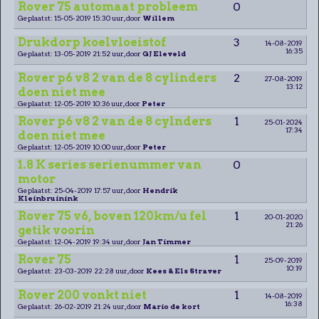
Rover 75 automaat probleem
0
Geplaatst: 15-05-2019 15:30 uur, door
Willem
Drukdorp koelvloeistof
3
14-08-2019
16:35
Geplaatst: 13-05-2019 21:52 uur, door
GJ Eleveld
Rover p6 v8 2 van de 8 cylinders
2
27-08-2019
13:12
doen niet mee
Geplaatst: 12-05-2019 10:36 uur, door
Peter
Rover p6 v8 2 van de 8 cylnders
1
25-01-2024
17:34
doen niet mee
Geplaatst: 12-05-2019 10:00 uur, door
Peter
1.8 K series serienummer van
0
motor
Geplaatst: 25-04-2019 17:57 uur, door
Hendrik
Kleinbruinink
Rover 75 v6, boven 120km/u fel
1
20-01-2020
21:26
getik voorin
Geplaatst: 12-04-2019 19:34 uur, door
Jan Timmer
Rover 75
1
25-09-2019
10:19
Geplaatst: 23-03-2019 22:28 uur, door
Kees & Els Straver
Rover 200 vonkt niet
1
14-08-2019
16:38
Geplaatst: 26-02-2019 21:24 uur, door
Mario de kort