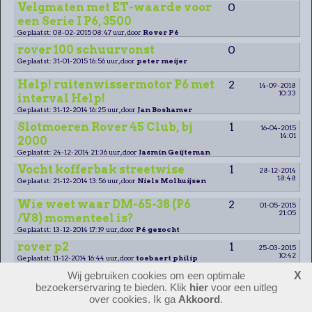
Velgmaten met ET-waarde voor
0
een Serie I P6, 3500
Geplaatst: 08-02-2015 08:47 uur, door
Rover P6
rover 100 schuurvonst
0
Geplaatst: 31-01-2015 16:56 uur, door
peter meijer
Help! ruitenwissermotor P6 met
2
14-09-2018
10:33
interval Help!
Geplaatst: 31-12-2014 16:25 uur, door
Jan Boshamer
Slotmoeren Rover 45 Club, bj
1
16-04-2015
14:01
2000
Geplaatst: 24-12-2014 21:36 uur, door
Jasmin Geijteman
Vocht kofferbak streetwise
1
28-12-2014
18:48
Geplaatst: 21-12-2014 13:56 uur, door
Niels Molhuijsen
Wie weet waar DM-65-38 (P6
2
01-05-2015
21:05
/V8) momenteel is?
Geplaatst: 13-12-2014 17:19 uur, door
P6 gezocht
rover p2
1
25-03-2015
10:42
Geplaatst: 11-12-2014 16:44 uur, door
toebaert philip
Wij gebruiken cookies om een optimale
X
Pre-war Rover
3
15-12-2014
bezoekerservaring te bieden. Klik
hier
voor een uitleg
12:36
Geplaatst: 26-11-2014 20:35 uur, door
Classic-Rover
over cookies. Ik ga
Akkoord
.