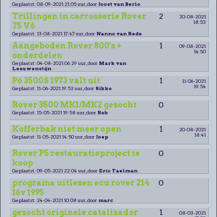
Geplaatst: 08-09-2021 21:05 uur, door
Joost van Berlo
Trillingen in carrosserie Rover
2
20-08-2021
18:53
75 V6
Geplaatst: 13-08-2021 17:47 uur, door
Nanno van Rede
Aangeboden Rover 800's +
1
09-08-2021
14:50
onderdelen
Geplaatst: 04-08-2021 06:29 uur, door
Mark van
Leeuwenstijn
P6 3500S 1973 valt uit
1
11-06-2021
19:54
Geplaatst: 11-06-2021 19:52 uur, door
Sikko
Rover 3500 MK1/MK2 gezocht
0
Geplaatst: 15-05-2021 19:58 uur, door
Rob
Kofferbak niet meer open
1
20-08-2021
18:41
Geplaatst: 11-05-2021 14:50 uur, door
Joep
Rover P5 restauratieproject te
0
koop
Geplaatst: 09-05-2021 22:04 uur, door
Eric Taelman
programa uitlezen ecu rover 214
0
16v 1995
Geplaatst: 24-04-2021 10:08 uur, door
marc
gezocht originele catalizador
1
08-03-2021