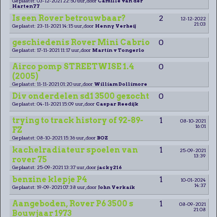
Geplaatst: 03-12-2021 22:50 uur, door
Camille van der
Harten77
Is een Rover betrouwbaar?
2
12-12-2022
21:03
Geplaatst: 23-11-2021 14:15 uur, door
Henny Verheij
geschiedenis Rover Mini Cabrio
0
Geplaatst: 17-11-2021 11:17 uur, door
Martin v Tongerlo
Airco pomp STREETWISE 1.4
0
(2005)
Geplaatst: 11-11-2021 01:20 uur, door
William Dollimore
Div onderdelen sd1 3500 gezocht
0
Geplaatst: 04-11-2021 15:09 uur, door
Caspar Reedijk
trying to track history of 92-89-
1
08-10-2021
16:01
FZ
Geplaatst: 08-10-2021 15:36 uur, door
BOZ
kachelradiateur spoelen van
1
25-09-2021
13:39
rover 75
Geplaatst: 25-09-2021 13:37 uur, door
jacky216
benzine klepje P4
1
10-01-2024
14:37
Geplaatst: 19-09-2021 07:38 uur, door
John Verkaik
Aangeboden, Rover P6 3500 s
1
08-09-2021
21:08
Bouwjaar 1973