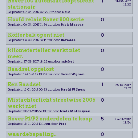
Rover 100 automaat loopt slecht
1
11-08-2017
12:30
stationair
Geplaatst: 07-04-2017 07:44 uur, door
Erik
Hoofd relais Rover 800 serie
0
Geplaatst: 06-04-2017 11:24 uur, door
Dick Marcus
Kofferbak opent niet
0
Geplaatst: 06-03-2017 16:14 uur, door
Baracca
kilometerteller werkt niet
0
meer.
Geplaatst: 27-01-2017 18:22 uur, door
michel
Raadsel opgelost
0
Geplaatst: 17-01-2017 13:28 uur, door
David Wijnen
Een Raadsel
1
26-10-2019
13:17
Geplaatst: 16-01-2017 00:23 uur, door
David Wijnen
Mistachterlicht streetwise 2005
0
werkt niet
Geplaatst: 30-11-2016 16:13 uur, door
Niels Molhuijsen
Rover P1/P2 onderdelen te koop
5
04-11-2019
13:54
Geplaatst: 18-11-2016 11:11 uur, door
Piet
waardebepaling..
0