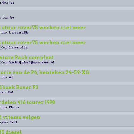
r, door
Jos
r, door
Jos
 stuur rover75 werken niet meer
r, door
L a van dijk
 stuur rover75 werken niet meer
, door
L a van dijk
rature Pack compleet
, door
Jan Buij. j.buij@quicknet.nl
torie van de P6, kenteken 24-59-XG
r, door
Ad
boek Rover P3
, door
Pol
elen 416 tourer 1998
r, door
Floris
1 vitesse velgen
r, door
Paul
5 diesel