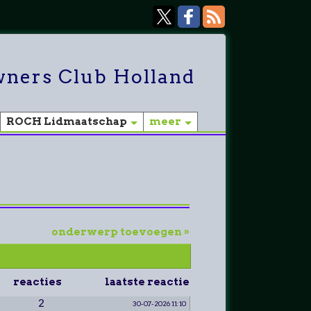
ners Club Holland
ROCH Lidmaatschap
meer
onderwerp toevoegen »
reacties
laatste reactie
2
30-07-2026 11:10