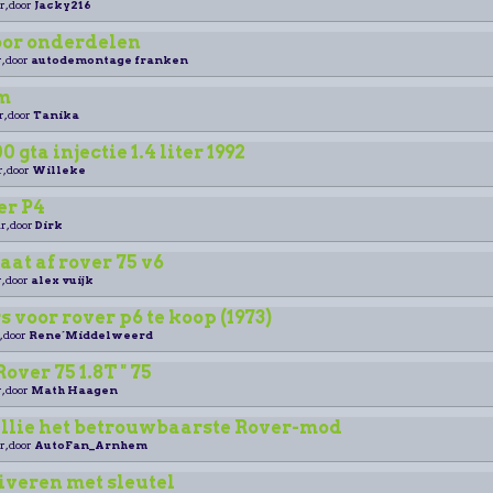
r, door
Jacky216
oor onderdelen
, door
autodemontage franken
m
r, door
Tanika
 gta injectie 1.4 liter 1992
r, door
Willeke
er P4
r, door
Dirk
aat af rover 75 v6
, door
alex vuijk
 voor rover p6 te koop (1973)
, door
Rene´Middelweerd
ver 75 1.8T " 75
, door
Math Haagen
ullie het betrouwbaarste Rover-mod
r, door
AutoFan_Arnhem
iveren met sleutel