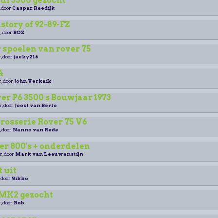
d1 3500 gezocht
, door
Caspar Reedijk
istory of 92-89-FZ
, door
BOZ
 spoelen van rover 75
, door
jacky216
4
r, door
John Verkaik
r P6 3500 s Bouwjaar 1973
r, door
Joost van Berlo
rrosserie Rover 75 V6
, door
Nanno van Rede
r 800's + onderdelen
r, door
Mark van Leeuwenstijn
t uit
, door
Sikko
/MK2 gezocht
, door
Rob