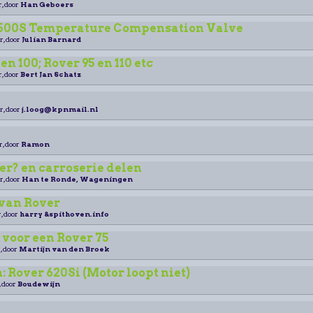
r, door
Han Geboers
3500S Temperature Compensation Valve
r, door
Julian Barnard
en 100; Rover 95 en 110 etc
r, door
Bert Jan Schatz
r, door
j.loog@kpnmail.nl
r, door
Ramon
er? en carroserie delen
r, door
Han te Ronde, Wageningen
 van Rover
, door
harry &spithoven.info
 voor een Rover 75
, door
Martijn van den Broek
n: Rover 620Si (Motor loopt niet)
, door
Boudewijn