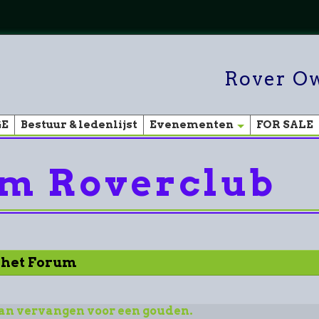
Rover Ow
GE
Bestuur & ledenlijst
Evenementen
FOR SALE
m Roverclub
r het Forum
an vervangen voor een gouden.