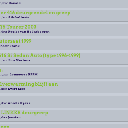
r, door
Ronald
er 416 deurgrendel en greep
r, door
S.Schellevis
75 Tourer 2003
, door
Rogier van Heijnsbergen
automaat 1999
r, door
Frank
16 Si Sedan Auto (type 1996-1999)
r, door
Ron Mertens
 .
r, door
Lommerse RFFM
lverwarming blijft aan
, door
Evert Mos
, door
Ann De Rycke
o LINKER deurgreep
, door
Joosten
ngen