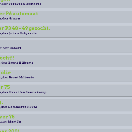
r, door
yordi van loenhout
er P6 automaat
r, door
Simon
 P3 48 - 49 gezocht.
r, door
Johan Rutgeerts
r, door
Robert
ocht!!
, door
Bront Hilberts
olie
r, door
Bront Hilberts
r 75
r, door
Evert Jan Dennekamp
 .
, door
Lommerse RFFM
ver 75
, door
Martijn
ar 2001