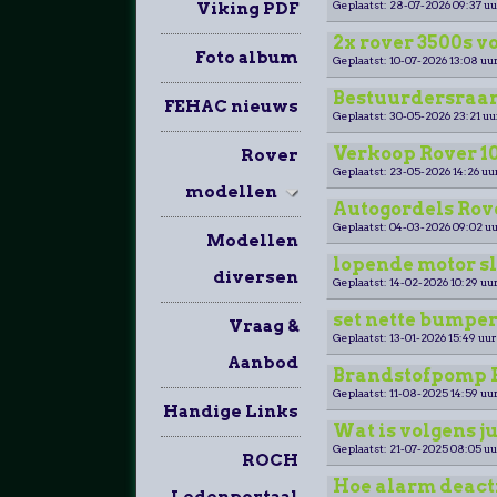
Geplaatst: 28-07-2026 09:37 uu
Viking PDF
2x rover 3500s v
Foto album
Geplaatst: 10-07-2026 13:08 uur
Bestuurdersraa
FEHAC nieuws
Geplaatst: 30-05-2026 23:21 uu
Verkoop Rover 100
Rover
Geplaatst: 23-05-2026 14:26 uu
modellen
Autogordels Rov
Geplaatst: 04-03-2026 09:02 uu
Modellen
lopende motor sl
diversen
Geplaatst: 14-02-2026 10:29 uur
set nette bumpers
Vraag &
Geplaatst: 13-01-2026 15:49 uur
Aanbod
Brandstofpomp Ro
Geplaatst: 11-08-2025 14:59 uur
Handige Links
Wat is volgens j
Geplaatst: 21-07-2025 08:05 uu
ROCH
Hoe alarm deact
Ledenportaal