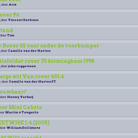
, door
Arie
over P6
, door
Vincent Derksen
stand
 door
Tim
 Rover 45 voor onder de voorbumper
, door
Camille van der Harten
tiefolder rover 75 birmingham 1998
, door
john roggeveen
ige wit Van rover 451.6
r, door
Camille van der Harten77
trouwbaar?
 door
Henny Verheij
ver Mini Cabrio
door
Martin v Tongerlo
ETWISE 1.4 (2005)
 door
William Dollimore