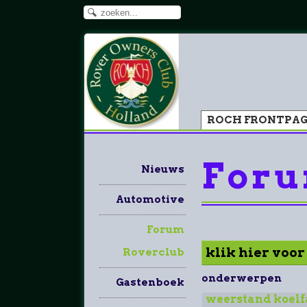
ROCH FRONTPA
Foru
Nieuws
Automotive
Forum
klik hier voo
Roverclub
onderwerpen
Gastenboek
weerstand koelf