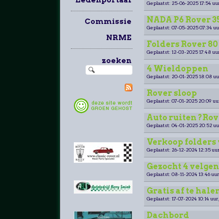
Geplaatst: 25-06-2025 17:54 uu
NADA P6 Rover 
Commissie
Geplaatst: 07-05-2025 07:34 uu
NRME
Folders Rover 80 
Geplaatst: 12-03-2025 17:48 uu
zoeken
4 Wieldoppen
Geplaatst: 20-01-2025 18:08 uu
Rover sloop
Geplaatst: 07-01-2025 20:09 uu
Auto ruiten ?Rov
Geplaatst: 04-01-2025 20:52 uu
Verkoop folders
Geplaatst: 26-12-2024 12:35 uur
Gezocht 4 velgen
Geplaatst: 08-11-2024 13:46 uur
Gratis af te hale
Geplaatst: 17-07-2024 10:14 uur
Dachbord