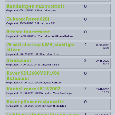
Aandampen van voorruit
0
Geplaatst: 05-11-2020 13:49 uur, door
Jos
Te koop: Rover 620i
0
Geplaatst: 21-10-2020 12:19 uur, door
CC
Bitcoin investment
0
Geplaatst: 14-10-2020 14:02 uur, door
William Dolce
75 cdti sterling LWB , starlight
2
14-10-2020
14:03
silver
Geplaatst: 28-09-2020 08:30 uur, door
Pim
Steekmaat
2
09-11-2020
17:42
Geplaatst: 17-09-2020 09:26 uur, door
Cees
Rover SD1 2600VDP 1984
0
Automaat
Geplaatst: 08-09-2020 11:05 uur, door
Christ
Kachel rover 45 1.8 2002
3
13-11-2020
18:49
Geplaatst: 23-08-2020 20:30 uur, door
Tim Fonteijn
Rover p3 voor restauratie
0
Geplaatst: 23-08-2020 13:05 uur, door
N Helder
lichtmetaalvelgen 15 inch rover
1
28-12-2020