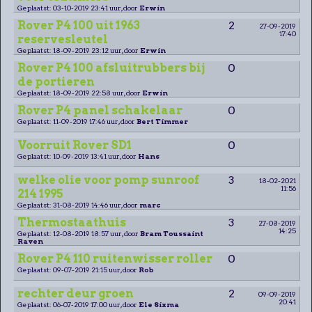
Geplaatst: 03-10-2019 23:41 uur, door
Erwin
Rover P4 100 uit 1963
2
27-09-2019
17:40
reservesleutel
Geplaatst: 18-09-2019 23:12 uur, door
Erwin
Rover P4 100 afsluitrubbers bij
0
de portieren
Geplaatst: 18-09-2019 22:58 uur, door
Erwin
Rover P4 panel schakelaar
0
Geplaatst: 11-09-2019 17:46 uur, door
Bert Timmer
Voorruit Rover SD1
0
Geplaatst: 10-09-2019 13:41 uur, door
Hans
welke olie voor pomp sunroof
3
18-02-2021
11:56
214 1995
Geplaatst: 31-08-2019 14:46 uur, door
marc
Thermostaathuis
3
27-08-2019
14:25
Geplaatst: 12-08-2019 18:57 uur, door
Bram Toussaint
Raven
Rover P4 110 ruitenwisser roller
0
Geplaatst: 09-07-2019 21:15 uur, door
Rob
rechter deur groen
2
09-09-2019
20:41
Geplaatst: 06-07-2019 17:00 uur, door
Ele Sixma