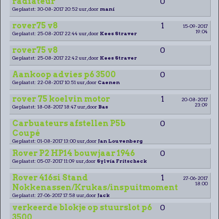
radiateur
0
Geplaatst: 30-08-2017 20:52 uur, door
mani
rover75 v8
1
15-09-2017
19:04
Geplaatst: 25-08-2017 22:44 uur, door
Kees Straver
rover75 v8
0
Geplaatst: 25-08-2017 22:42 uur, door
Kees Straver
Aankoop advies p6 3500
0
Geplaatst: 22-08-2017 10:51 uur, door
Caenen
rover 75 koelvin motor
1
20-08-2017
23:09
Geplaatst: 18-08-2017 18:47 uur, door
Bas
Carbuateurs afstellen P5b
0
Coupé
Geplaatst: 01-08-2017 13:00 uur, door
Jan Louvenberg
Rover P2 HP14 bouwjaar 1946
0
Geplaatst: 05-07-2017 11:09 uur, door
Sylvia Fritscheck
Rover 416si Stand
1
27-06-2017
18:00
Nokkenassen/Krukas/inspuitmoment
Geplaatst: 27-06-2017 17:58 uur, door
Jack
verkeerde blokje op stuurslot p6
0
3500