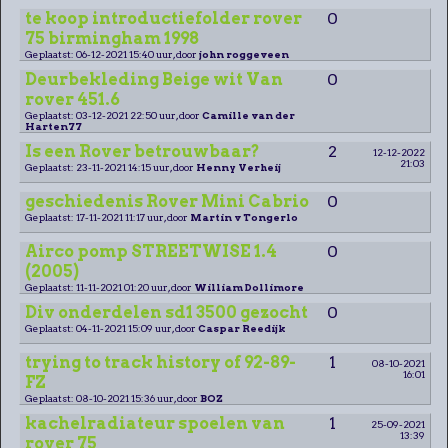
te koop introductiefolder rover
0
75 birmingham 1998
Geplaatst: 06-12-2021 15:40 uur, door
john roggeveen
Deurbekleding Beige wit Van
0
rover 451.6
Geplaatst: 03-12-2021 22:50 uur, door
Camille van der
Harten77
Is een Rover betrouwbaar?
2
12-12-2022
21:03
Geplaatst: 23-11-2021 14:15 uur, door
Henny Verheij
geschiedenis Rover Mini Cabrio
0
Geplaatst: 17-11-2021 11:17 uur, door
Martin v Tongerlo
Airco pomp STREETWISE 1.4
0
(2005)
Geplaatst: 11-11-2021 01:20 uur, door
William Dollimore
Div onderdelen sd1 3500 gezocht
0
Geplaatst: 04-11-2021 15:09 uur, door
Caspar Reedijk
trying to track history of 92-89-
1
08-10-2021
16:01
FZ
Geplaatst: 08-10-2021 15:36 uur, door
BOZ
kachelradiateur spoelen van
1
25-09-2021
13:39
rover 75