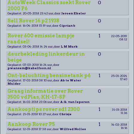
AutoWeek Classics zoekt Rover
0
2000 P6
Geplaatst: 20-05-2018 23:42 uur, door
Jeroen Ekeler
Sell Rover 16 p2 1938
0
Geplaatst: 16-04-2018 15:19 uur, door
Ciprian b
Rover 600 emissie lampje
1
22-05-2019
08:12
raadsel!
Geplaatst: 03-04-2018 14:24 uur, door
L M Murk
deurbekleding linkerdeur in
0
beige
Geplaatst: 07-03-2018 16:24 uur, door
pwansem@kabelfoon.nl
Ont-beluchting benzinetank p6
1
25-01-2024
17:40
Geplaatst: 17-02-2018 08:10 uur, door
Ab te Water
Mulder
Graag informatie over Rover
0
3500 vdPlas, KH-17-SP
Geplaatst: 16-02-2018 23:06 uur, door
A.G. van Ieperen
Aankooptips rover sd1 2300
1
31-01-2018
11:36
Geplaatst: 21-01-2018 10:27 uur, door
Chrisje
Aankoop Rover P5
1
14-02-2018
16:16
Geplaatst: 12-01-2018 17:38 uur, door
Wilfred Nolles