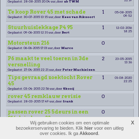
Geplaatst: 28-08-2015 20:04 uur, door
ab TWM
Te koop Rover 45 met schade
1
05-08-2015
09:52
Geplaatst: 30-07-2015 13:15 uur, door
Kees van Rikxoort
Stuurhuislekkage P4 95
1
12-02-2016
18:25
Geplaatst: 09-06-2015 12:31 uur, door
Bert
Motorsteun 216
0
Geplaatst: 06-06-2015 17:01 uur, door
Marco
P6 maakt te veel toeren in 3de
2
23-05-2015
13:36
versnelling
Geplaatst: 27-04-2015 22:21 uur, door
Peter Machielsen
Tips gevraagd zoektocht Rover
1
01-08-2020
22:25
45
Geplaatst: 03-04-2015 22:56 uur, door
Skooij
rover 45 remklauw revisie
0
Geplaatst: 28-03-2015 17:49 uur, door
frank
passen rover 25 5deurs in een
0
214 driedeurs??
Wij gebruiken cookies om een optimale
X
Geplaatst: 02-03-2015 20:57 uur, door
Pim
bezoekerservaring te bieden. Klik
hier
voor een uitleg
Gezocht Rover P5 3 liter
0
over cookies. Ik ga
Akkoord
.
kenteken 94-03-DA