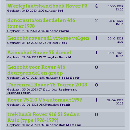
Werkplaatshandboek Rover P3
4
15-10-2024
23:20
Geplaatst: 16-10-2023 16:05 uur, door
Pol
donorauto/onderdelen 416
2
16-11-2023
15:08
tourer 1998
Geplaatst: 14-10-2023 20:09 uur, door
Floris
Gezocht rover sd1 vitesse velgen
1
05-10-2023
14:37
Geplaatst: 04-10-2023 22:25 uur, door
Paul
Aanschaf Rover 75 diesel
1
05-10-2023
14:38
Geplaatst: 29-09-2023 15:07 uur, door
Ronald
Gezocht voor Rover 416
0
deurgrendel en greep
Geplaatst: 26-07-2023 14:54 uur, door
S.Schellevis
Toerenral Rover 75 Tourer 2003
0
Geplaatst: 05-06-2023 07:16 uur, door
Rogier van
Heijnsbergen
Rover 75 2.0 V6 automaat 1999
1
09-04-2023
10:22
Geplaatst: 09-04-2023 03:05 uur, door
Frank
trekhaak Rover 416 Si Sedan
0
Auto (type 1996-1999)
Geplaatst: 15-02-2023 10:53 uur, door
Ron Mertens