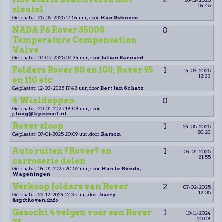
04:46
sleutel
Geplaatst: 25-06-2025 17:54 uur, door
Han Geboers
NADA P6 Rover 3500S
0
Temperature Compensation
Valve
Geplaatst: 07-05-2025 07:34 uur, door
Julian Barnard
Folders Rover 80 en 100; Rover 95
1
14-03-2025
12:33
en 110 etc
Geplaatst: 12-03-2025 17:48 uur, door
Bert Jan Schatz
4 Wieldoppen
0
Geplaatst: 20-01-2025 18:08 uur, door
j.loog@kpnmail.nl
Rover sloop
1
24-05-2025
20:23
Geplaatst: 07-01-2025 20:09 uur, door
Ramon
Auto ruiten ?Rover? en
1
04-01-2025
21:55
carroserie delen
Geplaatst: 04-01-2025 20:52 uur, door
Han te Ronde,
Wageningen
Verkoop folders van Rover
2
07-02-2025
12:05
Geplaatst: 26-12-2024 12:35 uur, door
harry
&spithoven.info
Gezocht 4 velgen voor een Rover
1
10-11-2024
20:08