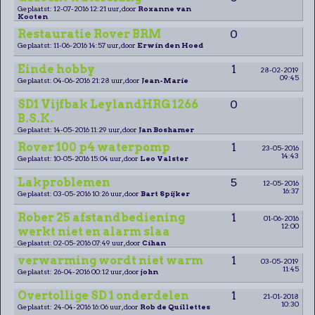
Geplaatst: 12-07-2016 12:21 uur, door
Roxanne van
Kooten
Restauratie Rover BRM
0
Geplaatst: 11-06-2016 14:57 uur, door
Erwin den Hoed
Einde hobby
1
28-02-2019
09:45
Geplaatst: 04-06-2016 21:28 uur, door
Jean-Marie
SD1 Vijfbak LeylandHRG 1266
0
B.S.K.
Geplaatst: 14-05-2016 11:29 uur, door
Jan Boshamer
Rover 100 p4 waterpomp
1
23-05-2016
14:43
Geplaatst: 10-05-2016 15:04 uur, door
Leo Valster
Lakproblemen
5
12-05-2016
16:37
Geplaatst: 03-05-2016 10:26 uur, door
Bart Spijker
Rober 25 afstandbediening
1
01-06-2016
12:00
werkt niet en alarm slaa
Geplaatst: 02-05-2016 07:49 uur, door
Cihan
verwarming wordt niet warm
1
03-05-2019
11:45
Geplaatst: 26-04-2016 00:12 uur, door
john
Overtollige SD 1 onderdelen
1
21-01-2018
10:30
Geplaatst: 24-04-2016 16:06 uur, door
Rob de Quillettes