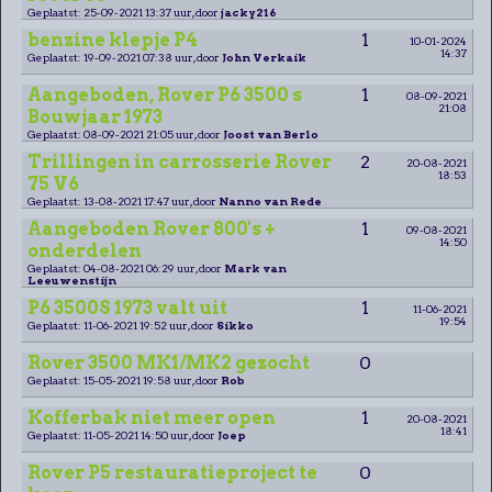
Geplaatst: 25-09-2021 13:37 uur, door
jacky216
benzine klepje P4
1
10-01-2024
14:37
Geplaatst: 19-09-2021 07:38 uur, door
John Verkaik
Aangeboden, Rover P6 3500 s
1
08-09-2021
21:08
Bouwjaar 1973
Geplaatst: 08-09-2021 21:05 uur, door
Joost van Berlo
Trillingen in carrosserie Rover
2
20-08-2021
18:53
75 V6
Geplaatst: 13-08-2021 17:47 uur, door
Nanno van Rede
Aangeboden Rover 800's +
1
09-08-2021
14:50
onderdelen
Geplaatst: 04-08-2021 06:29 uur, door
Mark van
Leeuwenstijn
P6 3500S 1973 valt uit
1
11-06-2021
19:54
Geplaatst: 11-06-2021 19:52 uur, door
Sikko
Rover 3500 MK1/MK2 gezocht
0
Geplaatst: 15-05-2021 19:58 uur, door
Rob
Kofferbak niet meer open
1
20-08-2021
18:41
Geplaatst: 11-05-2021 14:50 uur, door
Joep
Rover P5 restauratieproject te
0