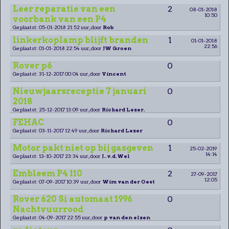
Leer reparatie van een
2
08-01-2018
10:50
voorbank van een P4
Geplaatst: 05-01-2018 21:52 uur, door
Rob
linkerkoplamp blijft branden
1
01-01-2018
22:56
Geplaatst: 01-01-2018 22:54 uur, door
JW Groen
Rover p6
0
Geplaatst: 31-12-2017 00:04 uur, door
Vincent
Nieuwjaarsreceptie 7 januari
0
2018
Geplaatst: 25-12-2017 13:09 uur, door
Richard Lezer.
FEHAC
0
Geplaatst: 03-11-2017 12:49 uur, door
Richard Lezer
Motor pakt niet op bij gasgeven
1
25-02-2019
14:14
Geplaatst: 13-10-2017 23:34 uur, door
J..v.d.Wel
Embleem P4 110
2
27-09-2017
12:05
Geplaatst: 07-09-2017 10:39 uur, door
Wim van der Oest
Rover 620 Si automaat 1996
0
Nachtvuurrood
Geplaatst: 04-09-2017 22:55 uur, door
p van den elzen