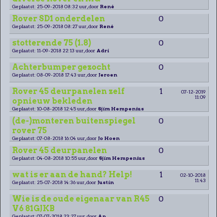
Geplaatst: 25-09-2018 08:32 uur, door
René
Rover SD1 onderdelen
0
Geplaatst: 25-09-2018 08:27 uur, door
René
stotterende 75 (1.8)
0
Geplaatst: 11-09-2018 22:13 uur, door
Adri
Achterbumper gezocht
0
Geplaatst: 08-09-2018 17:43 uur, door
Jeroen
Rover 45 deurpanelen zelf
1
07-12-2019
11:09
opnieuw bekleden
Geplaatst: 10-08-2018 12:45 uur, door
Sjim Hempenius
(de-)monteren buitenspiegel
0
rover 75
Geplaatst: 07-08-2018 16:04 uur, door
Jo Hoen
Rover 45 deurpanelen
0
Geplaatst: 04-08-2018 10:55 uur, door
Sjim Hempenius
wat is er aan de hand? Help!
1
02-10-2018
11:43
Geplaatst: 25-07-2018 14:36 uur, door
Justin
Wie is de oude eigenaar van R45
0
V6 81GJKB
Geplaatst: 07-07-2018 23:27 uur, door
Ap