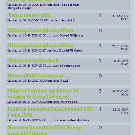
Geplaatst: 25-01-2020 11:04 uur, door
Jeroen van
Ringelesteijn
Temp meter p5b
1
09-10-2024
13:46
Geplaatst: 09-01-2020 22:09 uur, door
André J.
Viking clubtijdschriften
0
Geplaatst: 20-11-2019 12:50 uur, door
David Wijnen
Viking clubtijdschriften
1
26-01-2020
13:56
Geplaatst: 20-11-2019 12:47 uur, door
David Wijnen
Water in kofferbak
1
14-11-2019
14:45
Geplaatst: 09-11-2019 15:55 uur, door
r lommerse
Rover 3500 Automaat
0
Geplaatst: 25-10-2019 10:30 uur, door
Paul
Winterbanden op Rover 75
3
02-12-2022
10:14
velgen te koop (75 euro)
Geplaatst: 15-10-2019 20:00 uur, door
M.Vroege
locatie branstof relais rover 620
1
22-10-2019
13:05
i van 1995
Geplaatst: 14-10-2019 19:00 uur, door
weinchard julius
Nieuwe brandstof E10 Ramp
0
voor oldtimers