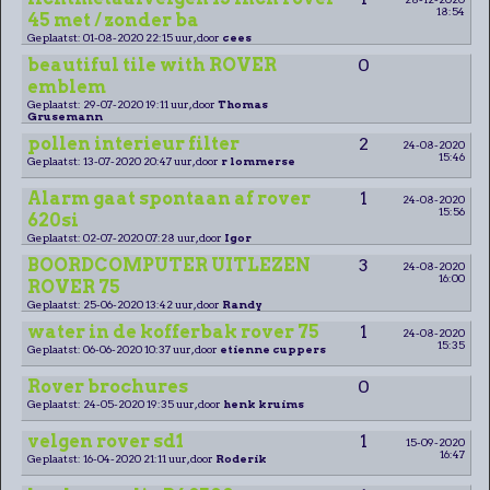
18:54
45 met / zonder ba
Geplaatst: 01-08-2020 22:15 uur, door
cees
beautiful tile with ROVER
0
emblem
Geplaatst: 29-07-2020 19:11 uur, door
Thomas
Grusemann
pollen interieur filter
2
24-08-2020
15:46
Geplaatst: 13-07-2020 20:47 uur, door
r lommerse
Alarm gaat spontaan af rover
1
24-08-2020
15:56
620si
Geplaatst: 02-07-2020 07:28 uur, door
Igor
BOORDCOMPUTER UITLEZEN
3
24-08-2020
16:00
ROVER 75
Geplaatst: 25-06-2020 13:42 uur, door
Randy
water in de kofferbak rover 75
1
24-08-2020
15:35
Geplaatst: 06-06-2020 10:37 uur, door
etienne cuppers
Rover brochures
0
Geplaatst: 24-05-2020 19:35 uur, door
henk kruims
velgen rover sd1
1
15-09-2020
16:47
Geplaatst: 16-04-2020 21:11 uur, door
Roderik