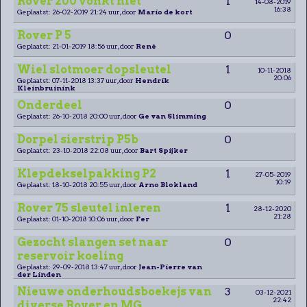
Rover 200 vonkt niet
1
14-08-2019
16:38
Geplaatst: 26-02-2019 21:24 uur, door
Mario de kort
Rover P 5
0
Geplaatst: 21-01-2019 18:56 uur, door
René
Wiel slotmoer dopsleutel
1
10-11-2018
20:06
Geplaatst: 07-11-2018 13:37 uur, door
Hendrik
Kleinbruinink
Onderdeel
0
Geplaatst: 26-10-2018 20:00 uur, door
Ge van Slimming
Dorpel sierstrip P5b
0
Geplaatst: 23-10-2018 22:08 uur, door
Bart Spijker
Klepdekselpakking P2
1
27-05-2019
10:19
Geplaatst: 18-10-2018 20:55 uur, door
Arno Blokland
Rover 75 sleutel inleren
1
28-12-2020
21:28
Geplaatst: 01-10-2018 10:06 uur, door
Fer
Gezocht slangen set naar
0
reservoir koeling
Geplaatst: 29-09-2018 13:47 uur, door
Jean-Pierre van
der Linden
Nieuwe onderhoudsboekejs van
3
03-12-2021
22:42
diverse Rover en MG