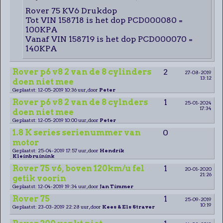
Rover 75 KV6 Drukdop
Tot VIN 158718 is het dop PCD000080 =
100KPA
Vanaf VIN 158719 is het dop PCD000070 =
140KPA
Rover p6 v8 2 van de 8 cylinders
2
27-08-2019
13:12
doen niet mee
Geplaatst: 12-05-2019 10:36 uur, door
Peter
Rover p6 v8 2 van de 8 cylnders
1
25-01-2024
17:34
doen niet mee
Geplaatst: 12-05-2019 10:00 uur, door
Peter
1.8 K series serienummer van
0
motor
Geplaatst: 25-04-2019 17:57 uur, door
Hendrik
Kleinbruinink
Rover 75 v6, boven 120km/u fel
1
20-01-2020
21:26
getik voorin
Geplaatst: 12-04-2019 19:34 uur, door
Jan Timmer
Rover 75
1
25-09-2019
10:19
Geplaatst: 23-03-2019 22:28 uur, door
Kees & Els Straver