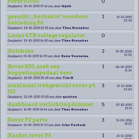
rover 620Di
0
Geplaatst: 30-10-2015 17:46 uur, door
GijsG
gezocht; ,,buckskin" voordeur
1
21-12-2015
22:20
bekleding P6
Geplaatst: 28-10-2015 10:53 uur, door
Theo Steneker
Lucas 4TR voltage regulator
0
Geplaatst: 23-10-2015 16:00 uur, door
Theo Steneker
Autohoes
2
27-07-2018
13:52
Geplaatst: 01-10-2015 16:35 uur, door
Rene Veenema
Rover 820, zoek een
1
04-10-2015
11:24
koppelingspedaal veer.
Geplaatst: 26-09-2015 15:28 uur, door
Tim N
maximaal trekgewicht rover p4
3
12-12-2016
23:40
110
Geplaatst: 22-09-2015 15:00 uur, door
quinten
dashboard verlichting dimmer
5
07-10-2015
21:31
Geplaatst: 16-09-2015 16:44 uur, door
Theo Steneker
Rover P2 parts
3
13-03-2016
15:07
Geplaatst: 13-09-2015 17:33 uur, door
John Verkaik
Kachel rover P6
1
21-12-2015
22:19