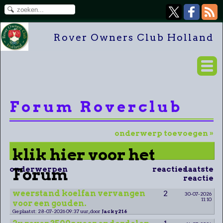
Rover Owners Club Holland
Forum Roverclub
onderwerp toevoegen »
klik hier voor het
onderwerpen
Forum
reacties
laatste
reactie
weerstand koelfan vervangen
2
30-07-2026
11:10
voor een gouden.
Geplaatst: 28-07-2026 09:37 uur, door
Jacky216