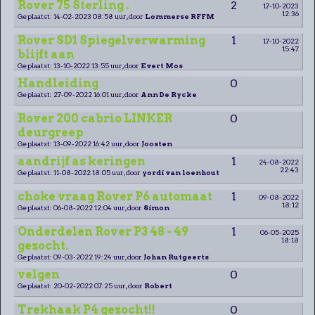
Rover 75 Sterling .
2
17-10-2023
12:36
Geplaatst: 14-02-2023 08:58 uur, door
Lommerse RFFM
Rover SD1 Spiegelverwarming
1
17-10-2022
15:47
blijft aan
Geplaatst: 13-10-2022 13:55 uur, door
Evert Mos
Handleiding
0
Geplaatst: 27-09-2022 16:01 uur, door
Ann De Rycke
Rover 200 cabrio LINKER
0
deurgreep
Geplaatst: 13-09-2022 16:42 uur, door
Joosten
aandrijf as keringen
1
24-08-2022
22:43
Geplaatst: 11-08-2022 18:05 uur, door
yordi van loenhout
choke vraag Rover P6 automaat
1
09-08-2022
18:12
Geplaatst: 06-08-2022 12:04 uur, door
Simon
Onderdelen Rover P3 48 - 49
1
06-05-2025
18:18
gezocht.
Geplaatst: 09-03-2022 19:24 uur, door
Johan Rutgeerts
velgen
0
Geplaatst: 20-02-2022 07:25 uur, door
Robert
Trekhaak P4 gezocht!!
0