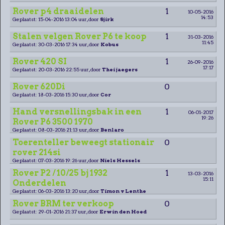
Rover p4 draaidelen
1
10-05-2016
14:53
Geplaatst: 15-04-2016 13:04 uur, door
Sjirk
Stalen velgen Rover P6 te koop
1
31-03-2016
11:45
Geplaatst: 30-03-2016 17:34 uur, door
Kobus
Rover 420 SI
1
26-09-2016
17:17
Geplaatst: 20-03-2016 22:55 uur, door
Thei jaegers
Rover 620Di
0
Geplaatst: 18-03-2016 15:30 uur, door
Cor
Hand versnellingsbak in een
1
06-01-2017
19:26
Rover P6 3500 1970
Geplaatst: 08-03-2016 21:13 uur, door
Benlaro
Toerenteller beweegt stationair
0
rover 214si
Geplaatst: 07-03-2016 19:26 uur, door
Niels Hessels
Rover P2 / 10/25 bj 1932
1
13-03-2016
15:11
Onderdelen
Geplaatst: 06-03-2016 13:20 uur, door
Timon v Lenthe
Rover BRM ter verkoop
0
Geplaatst: 29-01-2016 21:37 uur, door
Erwin den Hoed