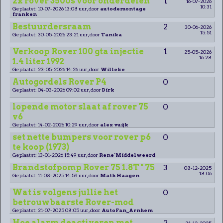
2x rover 3500s voor onderdelen
1
16-07-2026
10:31
Geplaatst: 10-07-2026 13:08 uur, door
autodemontage
franken
Bestuurdersraam
2
30-06-2026
15:51
Geplaatst: 30-05-2026 23:21 uur, door
Tanika
Verkoop Rover 100 gta injectie
1
25-05-2026
16:28
1.4 liter 1992
Geplaatst: 23-05-2026 14:26 uur, door
Willeke
Autogordels Rover P4
0
Geplaatst: 04-03-2026 09:02 uur, door
Dirk
lopende motor slaat af rover 75
0
v6
Geplaatst: 14-02-2026 10:29 uur, door
alex vuijk
set nette bumpers voor rover p6
0
te koop (1973)
Geplaatst: 13-01-2026 15:49 uur, door
Rene´Middelweerd
Brandstofpomp Rover 75 1.8T " 75
3
08-12-2025
18:06
Geplaatst: 11-08-2025 14:59 uur, door
Math Haagen
Wat is volgens jullie het
0
betrouwbaarste Rover-mod
Geplaatst: 21-07-2025 08:05 uur, door
AutoFan_Arnhem
Hoe alarm deactiveren met
2
26-12-2025