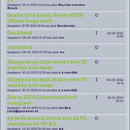
75
Geplaatst: 08-11-2024 13:46 uur, door
Martijn van den
Broek
Gratis af te halen: Rover 620Si
0
(Motor loopt niet)
Geplaatst: 17-07-2024 10:14 uur, door
Boudewijn
Dachbord
1
28-03-2024
11:09
Geplaatst: 08-03-2024 19:07 uur, door
Jos
Dachbord
0
Geplaatst: 08-03-2024 19:05 uur, door
Jos
Knoppen op mijn stuur rover75
0
werken niet meer
Geplaatst: 30-12-2023 13:50 uur, door
L a van dijk
Knoppen op mijn stuur rover75
1
08-05-2024
14:16
werken niet meer
Geplaatst: 30-12-2023 13:46 uur, door
L a van dijk
Rover 2000 Literature Pack
1
28-12-2023
20:42
compleet
Geplaatst: 28-12-2023 12:31 uur, door
Jan Buij.
j.buij@quicknet.nl
op zoek naar historie van de P6,
0
kenteken 24-59-XG
Geplaatst: 22-10-2023 19:05 uur, door
Ad