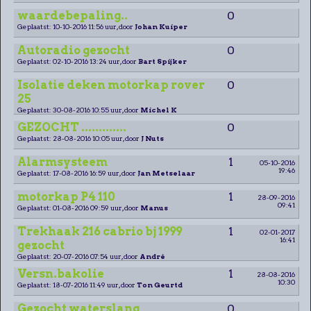
waardebepaling..
0
Geplaatst: 10-10-2016 11:56 uur, door
Johan Kuiper
Autoradio gezocht
0
Geplaatst: 02-10-2016 13:24 uur, door
Bart Spijker
Isolatie deken motorkap rover
0
25
Geplaatst: 30-08-2016 10:55 uur, door
Michel K
GEZOCHT .............
0
Geplaatst: 28-08-2016 10:05 uur, door
J Nuts
Alarmsysteem
1
05-10-2016
19:46
Geplaatst: 17-08-2016 16:59 uur, door
Jan Metselaar
motorkap P4 110
1
28-09-2016
09:41
Geplaatst: 01-08-2016 09:59 uur, door
Manus
Trekhaak 216 cabrio bj 1999
1
02-01-2017
16:41
gezocht
Geplaatst: 20-07-2016 07:54 uur, door
André
Versn.bakolie
1
28-08-2016
10:30
Geplaatst: 18-07-2016 11:49 uur, door
Ton Geurtd
Gezocht waterslang
0