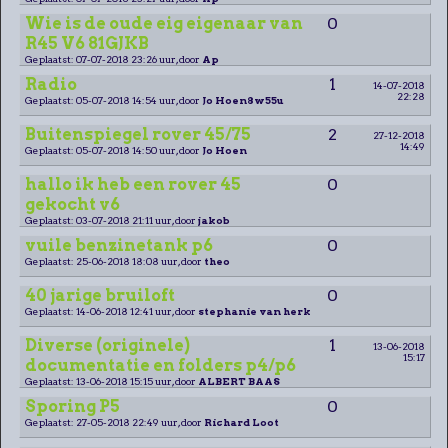
Wie is de oude eig eigenaar van
0
R45 V6 81GJKB
Geplaatst: 07-07-2018 23:26 uur, door
Ap
Radio
1
14-07-2018
22:28
Geplaatst: 05-07-2018 14:54 uur, door
Jo Hoen8w55u
Buitenspiegel rover 45/75
2
27-12-2018
14:49
Geplaatst: 05-07-2018 14:50 uur, door
Jo Hoen
hallo ik heb een rover 45
0
gekocht v6
Geplaatst: 03-07-2018 21:11 uur, door
jakob
vuile benzinetank p6
0
Geplaatst: 25-06-2018 18:08 uur, door
theo
40 jarige bruiloft
0
Geplaatst: 14-06-2018 12:41 uur, door
stephanie van herk
Diverse (originele)
1
13-06-2018
15:17
documentatie en folders p4/p6
Geplaatst: 13-06-2018 15:15 uur, door
ALBERT BAAS
Sporing P5
0
Geplaatst: 27-05-2018 22:49 uur, door
Richard Loot