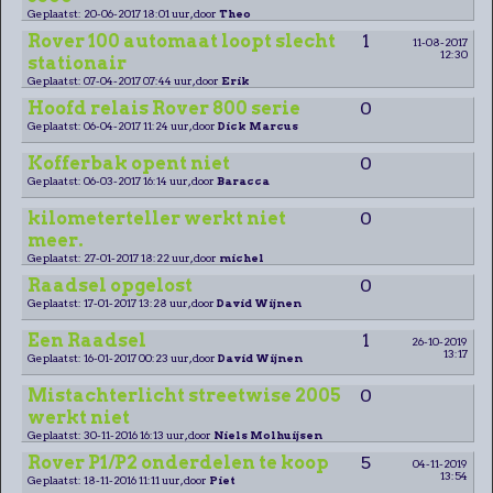
Geplaatst: 20-06-2017 18:01 uur, door
Theo
Rover 100 automaat loopt slecht
1
11-08-2017
12:30
stationair
Geplaatst: 07-04-2017 07:44 uur, door
Erik
Hoofd relais Rover 800 serie
0
Geplaatst: 06-04-2017 11:24 uur, door
Dick Marcus
Kofferbak opent niet
0
Geplaatst: 06-03-2017 16:14 uur, door
Baracca
kilometerteller werkt niet
0
meer.
Geplaatst: 27-01-2017 18:22 uur, door
michel
Raadsel opgelost
0
Geplaatst: 17-01-2017 13:28 uur, door
David Wijnen
Een Raadsel
1
26-10-2019
13:17
Geplaatst: 16-01-2017 00:23 uur, door
David Wijnen
Mistachterlicht streetwise 2005
0
werkt niet
Geplaatst: 30-11-2016 16:13 uur, door
Niels Molhuijsen
Rover P1/P2 onderdelen te koop
5
04-11-2019
13:54
Geplaatst: 18-11-2016 11:11 uur, door
Piet