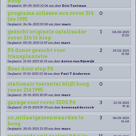
koop
Geplaatst: 09-05-2021 22:04 uur, door
Eric Taelman
programa uitlezen ecu rover 214
0
16v 1995
Geplaatst: 24-04-2021 10:08 uur, door
marc
gezocht originele catalizador
1
08-03-2021
17:03
rover 214 16 klep
Geplaatst: 05-03-2021 12:07 uur, door
marc
P6 donor gezocht voor
2
25-02-2021
17:58
transplantatie
Geplaatst: 21-02-2021 18:23 uur, door
Anton van Rijswijk
Rear door stop P6
0
Geplaatst: 17-02-2021 22:26 uur, door
Paul T Anderson
stationair toerental blijft hoog
0
rover 216 1995
Geplaatst: 29-01-2021 20:09 uur, door
marc
garage voor rover 3500 P6
3
23-01-2021
19:16
Geplaatst: 23-01-2021 09:35 uur, door
koenraad decrock
co ,uitlaatgassenwaarden te
3
06-03-2021
14:48
hoog
Geplaatst: 20-01-2021 22:05 uur, door
marc