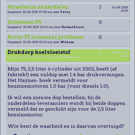
Streetwise onderdelen
1
14-08-2019
16:09
Geplaatst: 10-06-2019 19:58 uur, door
Ferry
Armsteun P5
0
Geplaatst: 20-05-2019 20:43 uur, door
Richard Loot
Rover 75 automaat probleem
0
Geplaatst: 15-05-2019 15:30 uur, door
Willem
Drukdorp koelvloeistof
3
14-08-2019
16:35
Geplaatst: 13-05-2019 21:52 uur, door
GJ Eleveld
Mijn 75, 2,5 liter 6 cylinder uit 2002, heeft (af
fabriek!) een vuldop met 1.4 bar drukvermogen.
Het Haynes- boek vermeldt voor
benzinemotoren 1.0 bar. (voor diesels 1.0).
Ik wil een nieuwe dop bestellen; bij de
onderdelen-leveranciers wordt bij beide doppen
vermeld dat ze geschikt zijn voor de 2,5 liter
benzinemotor.
Wie kent de waarheid en is daarvan overtuigd?