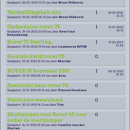
Geplaatst: 06-02-2022 17:47 uur, door
Bront Hilberts
Versnellingsbak olie
1
10-01-2024
14:31
Geplaatst: 01-02-2022 18:22 uur, door
Bront Hilberts
Onderdelen rover 75
1
31-01-2022
18:31
Geplaatst: 29-01-2022 22:40 uur, door
Evert Jan
Dennekamp
Rover 75 Sterling .
1
17-10-2023
12:38
Geplaatst: 25-01-2022 15:10 uur, door
Lommerse RFFM
Sleutels kwijt rover 75
0
Geplaatst: 13-01-2022 16:22 uur, door
Martijn
ROVER 25 bouwjaar 2001
1
28-12-2021
19:52
Geplaatst: 27-12-2021 09:49 uur, door
Arie
Zoektocht naar rover P6
0
Geplaatst: 21-12-2021 08:14 uur, door
Vincent Derksen
Ventilator weerstand
0
Geplaatst: 20-12-2021 14:11 uur, door
Tim
Mistlampen voor Rover 45 voor
0
onder de voorbumper
Geplaatst: 14-12-2021 15:28 uur, door
Camille van der
Harten