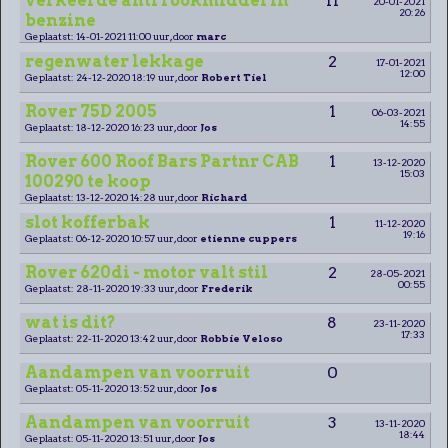
verkeerde anti rookmiddel in
11
20-01-2021
20:26
benzine
Geplaatst: 14-01-2021 11:00 uur, door
marc
regenwater lekkage
2
17-01-2021
12:00
Geplaatst: 24-12-2020 18:19 uur, door
Robert Tiel
Rover 75D 2005
1
06-03-2021
14:55
Geplaatst: 18-12-2020 16:23 uur, door
Jos
Rover 600 Roof Bars Partnr CAB
1
13-12-2020
15:03
100290 te koop
Geplaatst: 13-12-2020 14:28 uur, door
Richard
slot kofferbak
1
11-12-2020
19:16
Geplaatst: 06-12-2020 10:57 uur, door
etienne cuppers
Rover 620di - motor valt stil
2
28-05-2021
00:55
Geplaatst: 28-11-2020 19:33 uur, door
Frederik
wat is dit?
8
23-11-2020
17:33
Geplaatst: 22-11-2020 13:42 uur, door
Robbie Veloso
Aandampen van voorruit
0
Geplaatst: 05-11-2020 13:52 uur, door
Jos
Aandampen van voorruit
3
13-11-2020
18:44
Geplaatst: 05-11-2020 13:51 uur, door
Jos