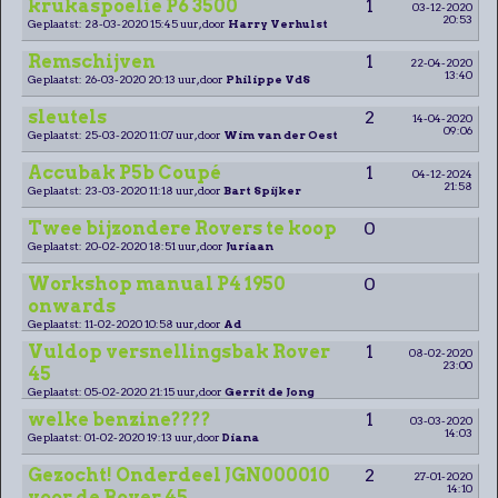
krukaspoelie P6 3500
1
03-12-2020
20:53
Geplaatst: 28-03-2020 15:45 uur, door
Harry Verhulst
Remschijven
1
22-04-2020
13:40
Geplaatst: 26-03-2020 20:13 uur, door
Philippe VdS
sleutels
2
14-04-2020
09:06
Geplaatst: 25-03-2020 11:07 uur, door
Wim van der Oest
Accubak P5b Coupé
1
04-12-2024
21:58
Geplaatst: 23-03-2020 11:18 uur, door
Bart Spijker
Twee bijzondere Rovers te koop
0
Geplaatst: 20-02-2020 18:51 uur, door
Juriaan
Workshop manual P4 1950
0
onwards
Geplaatst: 11-02-2020 10:58 uur, door
Ad
Vuldop versnellingsbak Rover
1
08-02-2020
23:00
45
Geplaatst: 05-02-2020 21:15 uur, door
Gerrit de Jong
welke benzine????
1
03-03-2020
14:03
Geplaatst: 01-02-2020 19:13 uur, door
Diana
Gezocht! Onderdeel JGN000010
2
27-01-2020
14:10
voor de Rover 45.