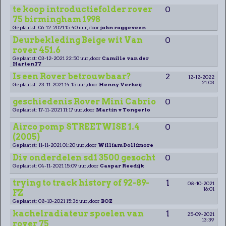
te koop introductiefolder rover
0
75 birmingham 1998
Geplaatst: 06-12-2021 15:40 uur, door
john roggeveen
Deurbekleding Beige wit Van
0
rover 451.6
Geplaatst: 03-12-2021 22:50 uur, door
Camille van der
Harten77
Is een Rover betrouwbaar?
2
12-12-2022
21:03
Geplaatst: 23-11-2021 14:15 uur, door
Henny Verheij
geschiedenis Rover Mini Cabrio
0
Geplaatst: 17-11-2021 11:17 uur, door
Martin v Tongerlo
Airco pomp STREETWISE 1.4
0
(2005)
Geplaatst: 11-11-2021 01:20 uur, door
William Dollimore
Div onderdelen sd1 3500 gezocht
0
Geplaatst: 04-11-2021 15:09 uur, door
Caspar Reedijk
trying to track history of 92-89-
1
08-10-2021
16:01
FZ
Geplaatst: 08-10-2021 15:36 uur, door
BOZ
kachelradiateur spoelen van
1
25-09-2021
13:39
rover 75