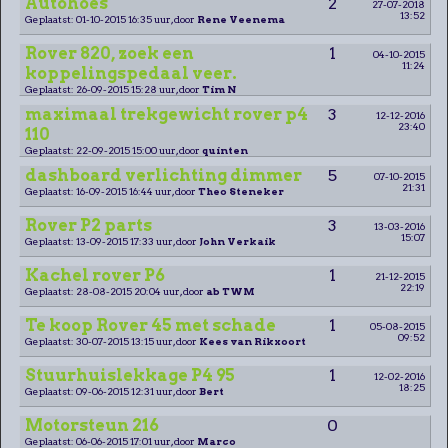
Autohoes
2
27-07-2018
13:52
Geplaatst: 01-10-2015 16:35 uur, door
Rene Veenema
Rover 820, zoek een
1
04-10-2015
11:24
koppelingspedaal veer.
Geplaatst: 26-09-2015 15:28 uur, door
Tim N
maximaal trekgewicht rover p4
3
12-12-2016
23:40
110
Geplaatst: 22-09-2015 15:00 uur, door
quinten
dashboard verlichting dimmer
5
07-10-2015
21:31
Geplaatst: 16-09-2015 16:44 uur, door
Theo Steneker
Rover P2 parts
3
13-03-2016
15:07
Geplaatst: 13-09-2015 17:33 uur, door
John Verkaik
Kachel rover P6
1
21-12-2015
22:19
Geplaatst: 28-08-2015 20:04 uur, door
ab TWM
Te koop Rover 45 met schade
1
05-08-2015
09:52
Geplaatst: 30-07-2015 13:15 uur, door
Kees van Rikxoort
Stuurhuislekkage P4 95
1
12-02-2016
18:25
Geplaatst: 09-06-2015 12:31 uur, door
Bert
Motorsteun 216
0
Geplaatst: 06-06-2015 17:01 uur, door
Marco