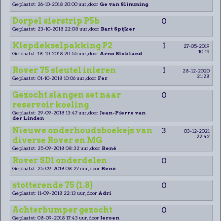
Geplaatst: 26-10-2018 20:00 uur, door
Ge van Slimming
Dorpel sierstrip P5b
0
Geplaatst: 23-10-2018 22:08 uur, door
Bart Spijker
Klepdekselpakking P2
1
27-05-2019
10:19
Geplaatst: 18-10-2018 20:55 uur, door
Arno Blokland
Rover 75 sleutel inleren
1
28-12-2020
21:28
Geplaatst: 01-10-2018 10:06 uur, door
Fer
Gezocht slangen set naar
0
reservoir koeling
Geplaatst: 29-09-2018 13:47 uur, door
Jean-Pierre van
der Linden
Nieuwe onderhoudsboekejs van
3
03-12-2021
22:42
diverse Rover en MG
Geplaatst: 25-09-2018 08:32 uur, door
René
Rover SD1 onderdelen
0
Geplaatst: 25-09-2018 08:27 uur, door
René
stotterende 75 (1.8)
0
Geplaatst: 11-09-2018 22:13 uur, door
Adri
Achterbumper gezocht
0
Geplaatst: 08-09-2018 17:43 uur, door
Jeroen