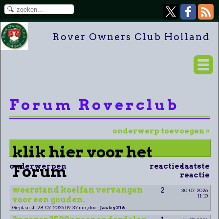
Rover Owners Club Holland
Forum Roverclub
onderwerp toevoegen »
klik hier voor het
onderwerpen
Forum
reacties
laatste
reactie
weerstand koelfan vervangen
2
30-07-2026
11:10
voor een gouden.
Geplaatst: 28-07-2026 09:37 uur, door
Jacky216