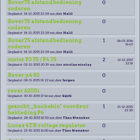
Rover75 afstandbediening
0
coderen
Geplaatst: 18-12-2015 22:38 uur, door
Halil
Rover75 afstandbediening
0
coderen
Geplaatst: 18-12-2015 22:38 uur, door
Halil
Rover75 afstandbediening
1
06-01-2016
16:42
coderen
Geplaatst: 18-12-2015 22:38 uur, door
Halil
motor P3 75 / P4 75
2
12-12-2017
22:16
Geplaatst: 02-12-2015 20:29 uur, door
nicolas nicolay
Rover p4 80
0
Geplaatst: 08-11-2015 18:22 uur, door
Jurgen
rover 620Di
0
Geplaatst: 30-10-2015 17:46 uur, door
GijsG
gezocht; ,,buckskin" voordeur
1
21-12-2015
22:20
bekleding P6
Geplaatst: 28-10-2015 10:53 uur, door
Theo Steneker
Lucas 4TR voltage regulator
0
Geplaatst: 23-10-2015 16:00 uur, door
Theo Steneker