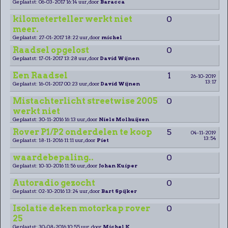
Geplaatst: 06-03-2017 16:14 uur, door
Baracca
kilometerteller werkt niet
0
meer.
Geplaatst: 27-01-2017 18:22 uur, door
michel
Raadsel opgelost
0
Geplaatst: 17-01-2017 13:28 uur, door
David Wijnen
Een Raadsel
1
26-10-2019
13:17
Geplaatst: 16-01-2017 00:23 uur, door
David Wijnen
Mistachterlicht streetwise 2005
0
werkt niet
Geplaatst: 30-11-2016 16:13 uur, door
Niels Molhuijsen
Rover P1/P2 onderdelen te koop
5
04-11-2019
13:54
Geplaatst: 18-11-2016 11:11 uur, door
Piet
waardebepaling..
0
Geplaatst: 10-10-2016 11:56 uur, door
Johan Kuiper
Autoradio gezocht
0
Geplaatst: 02-10-2016 13:24 uur, door
Bart Spijker
Isolatie deken motorkap rover
0
25
Geplaatst: 30-08-2016 10:55 uur, door
Michel K