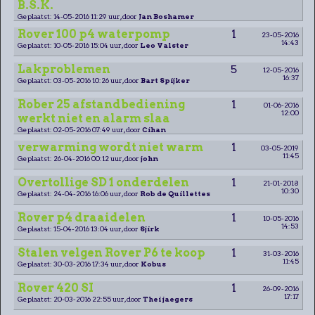
B.S.K.
Geplaatst: 14-05-2016 11:29 uur, door
Jan Boshamer
Rover 100 p4 waterpomp
1
23-05-2016
14:43
Geplaatst: 10-05-2016 15:04 uur, door
Leo Valster
Lakproblemen
5
12-05-2016
16:37
Geplaatst: 03-05-2016 10:26 uur, door
Bart Spijker
Rober 25 afstandbediening
1
01-06-2016
12:00
werkt niet en alarm slaa
Geplaatst: 02-05-2016 07:49 uur, door
Cihan
verwarming wordt niet warm
1
03-05-2019
11:45
Geplaatst: 26-04-2016 00:12 uur, door
john
Overtollige SD 1 onderdelen
1
21-01-2018
10:30
Geplaatst: 24-04-2016 16:06 uur, door
Rob de Quillettes
Rover p4 draaidelen
1
10-05-2016
14:53
Geplaatst: 15-04-2016 13:04 uur, door
Sjirk
Stalen velgen Rover P6 te koop
1
31-03-2016
11:45
Geplaatst: 30-03-2016 17:34 uur, door
Kobus
Rover 420 SI
1
26-09-2016
17:17
Geplaatst: 20-03-2016 22:55 uur, door
Thei jaegers