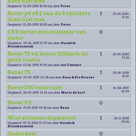
doen niet mee
Geplaatst: 12-05-2019 10:36 uur, door
Peter
Rover p6 v8 2 van de 8 cylnders
1
25-01-2024
17:34
doen niet mee
Geplaatst: 12-05-2019 10:00 uur, door
Peter
1.8 K series serienummer van
0
motor
Geplaatst: 25-04-2019 17:57 uur, door
Hendrik
Kleinbruinink
Rover 75 v6, boven 120km/u fel
1
20-01-2020
21:26
getik voorin
Geplaatst: 12-04-2019 19:34 uur, door
Jan Timmer
Rover 75
1
25-09-2019
10:19
Geplaatst: 23-03-2019 22:28 uur, door
Kees & Els Straver
Rover 200 vonkt niet
1
14-08-2019
16:38
Geplaatst: 26-02-2019 21:24 uur, door
Mario de kort
Rover P 5
0
Geplaatst: 21-01-2019 18:56 uur, door
René
Wiel slotmoer dopsleutel
1
10-11-2018
20:06
Geplaatst: 07-11-2018 13:37 uur, door
Hendrik
Kleinbruinink
Onderdeel
0