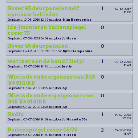
Rover 45 deurpanelen zelf
1
07-12-2019
11:09
opnieuw bekleden
Geplaatst: 10-08-2018 12:45 uur, door
Sjim Hempenius
(de-)monteren buitenspiegel
0
rover 75
Geplaatst: 07-08-2018 16:04 uur, door
Jo Hoen
Rover 45 deurpanelen
0
Geplaatst: 04-08-2018 10:55 uur, door
Sjim Hempenius
wat is er aan de hand? Help!
1
02-10-2018
11:43
Geplaatst: 25-07-2018 14:36 uur, door
Justin
Wie is de oude eigenaar van R45
0
V6 81GJKB
Geplaatst: 07-07-2018 23:27 uur, door
Ap
Wie is de oude eig eigenaar van
0
R45 V6 81GJKB
Geplaatst: 07-07-2018 23:26 uur, door
Ap
Radio
1
14-07-2018
22:28
Geplaatst: 05-07-2018 14:54 uur, door
Jo Hoen8w55u
Buitenspiegel rover 45/75
2
27-12-2018
14:49
Geplaatst: 05-07-2018 14:50 uur, door
Jo Hoen