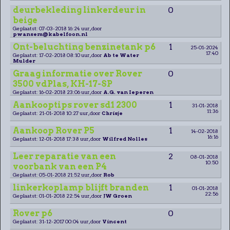
deurbekleding linkerdeur in
0
beige
Geplaatst: 07-03-2018 16:24 uur, door
pwansem@kabelfoon.nl
Ont-beluchting benzinetank p6
1
25-01-2024
17:40
Geplaatst: 17-02-2018 08:10 uur, door
Ab te Water
Mulder
Graag informatie over Rover
0
3500 vdPlas, KH-17-SP
Geplaatst: 16-02-2018 23:06 uur, door
A.G. van Ieperen
Aankooptips rover sd1 2300
1
31-01-2018
11:36
Geplaatst: 21-01-2018 10:27 uur, door
Chrisje
Aankoop Rover P5
1
14-02-2018
16:16
Geplaatst: 12-01-2018 17:38 uur, door
Wilfred Nolles
Leer reparatie van een
2
08-01-2018
10:50
voorbank van een P4
Geplaatst: 05-01-2018 21:52 uur, door
Rob
linkerkoplamp blijft branden
1
01-01-2018
22:56
Geplaatst: 01-01-2018 22:54 uur, door
JW Groen
Rover p6
0
Geplaatst: 31-12-2017 00:04 uur, door
Vincent