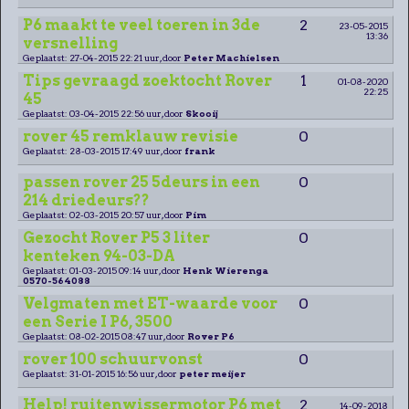
P6 maakt te veel toeren in 3de
2
23-05-2015
13:36
versnelling
Geplaatst: 27-04-2015 22:21 uur, door
Peter Machielsen
Tips gevraagd zoektocht Rover
1
01-08-2020
22:25
45
Geplaatst: 03-04-2015 22:56 uur, door
Skooij
rover 45 remklauw revisie
0
Geplaatst: 28-03-2015 17:49 uur, door
frank
passen rover 25 5deurs in een
0
214 driedeurs??
Geplaatst: 02-03-2015 20:57 uur, door
Pim
Gezocht Rover P5 3 liter
0
kenteken 94-03-DA
Geplaatst: 01-03-2015 09:14 uur, door
Henk Wierenga
0570-564088
Velgmaten met ET-waarde voor
0
een Serie I P6, 3500
Geplaatst: 08-02-2015 08:47 uur, door
Rover P6
rover 100 schuurvonst
0
Geplaatst: 31-01-2015 16:56 uur, door
peter meijer
Help! ruitenwissermotor P6 met
2
14-09-2018