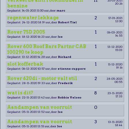
verkeerde anti rookmiddel in
11
20-01-2021
20:26
benzine
Geplaatst: 14-01-2021 11:00 uur, door
marc
regenwater lekkage
2
17-01-2021
12:00
Geplaatst: 24-12-2020 18:19 uur, door
Robert Tiel
Rover 75D 2005
1
06-03-2021
14:55
Geplaatst: 18-12-2020 16:23 uur, door
Jos
Rover 600 Roof Bars Partnr CAB
1
13-12-2020
15:03
100290 te koop
Geplaatst: 13-12-2020 14:28 uur, door
Richard
slot kofferbak
1
11-12-2020
19:16
Geplaatst: 06-12-2020 10:57 uur, door
etienne cuppers
Rover 620di - motor valt stil
2
28-05-2021
00:55
Geplaatst: 28-11-2020 19:33 uur, door
Frederik
wat is dit?
8
23-11-2020
17:33
Geplaatst: 22-11-2020 13:42 uur, door
Robbie Veloso
Aandampen van voorruit
0
Geplaatst: 05-11-2020 13:52 uur, door
Jos
Aandampen van voorruit
3
13-11-2020
18:44
Geplaatst: 05-11-2020 13:51 uur, door
Jos