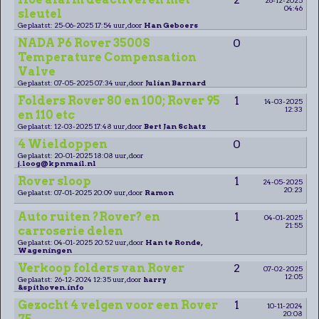
04:46
sleutel
Geplaatst: 25-06-2025 17:54 uur, door
Han Geboers
NADA P6 Rover 3500S
0
Temperature Compensation
Valve
Geplaatst: 07-05-2025 07:34 uur, door
Julian Barnard
Folders Rover 80 en 100; Rover 95
1
14-03-2025
12:33
en 110 etc
Geplaatst: 12-03-2025 17:48 uur, door
Bert Jan Schatz
4 Wieldoppen
0
Geplaatst: 20-01-2025 18:08 uur, door
j.loog@kpnmail.nl
Rover sloop
1
24-05-2025
20:23
Geplaatst: 07-01-2025 20:09 uur, door
Ramon
Auto ruiten ?Rover? en
1
04-01-2025
21:55
carroserie delen
Geplaatst: 04-01-2025 20:52 uur, door
Han te Ronde,
Wageningen
Verkoop folders van Rover
2
07-02-2025
12:05
Geplaatst: 26-12-2024 12:35 uur, door
harry
&spithoven.info
Gezocht 4 velgen voor een Rover
1
10-11-2024
20:08