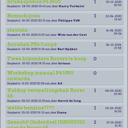
krukaspoelie P6 3500
1
03-12-2020
20:53
Geplaatst: 28-03-2020 15:45 uur, door
Harry Verhulst
Remschijven
1
22-04-2020
13:40
Geplaatst: 26-03-2020 20:13 uur, door
Philippe VdS
sleutels
2
14-04-2020
09:06
Geplaatst: 25-03-2020 11:07 uur, door
Wim van der Oest
Accubak P5b Coupé
1
04-12-2024
21:58
Geplaatst: 23-03-2020 11:18 uur, door
Bart Spijker
Twee bijzondere Rovers te koop
0
Geplaatst: 20-02-2020 18:51 uur, door
Juriaan
Workshop manual P4 1950
0
onwards
Geplaatst: 11-02-2020 10:58 uur, door
Ad
Vuldop versnellingsbak Rover
1
08-02-2020
23:00
45
Geplaatst: 05-02-2020 21:15 uur, door
Gerrit de Jong
welke benzine????
1
03-03-2020
14:03
Geplaatst: 01-02-2020 19:13 uur, door
Diana
Gezocht! Onderdeel JGN000010
2
27-01-2020
14:10
voor de Rover 45.