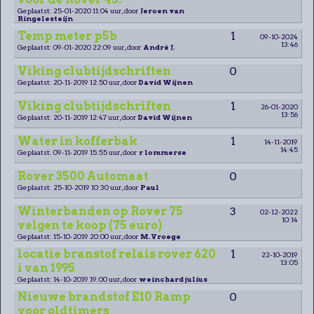
Geplaatst: 25-01-2020 11:04 uur, door
Jeroen van
Ringelesteijn
Temp meter p5b
1
09-10-2024
13:46
Geplaatst: 09-01-2020 22:09 uur, door
André J.
Viking clubtijdschriften
0
Geplaatst: 20-11-2019 12:50 uur, door
David Wijnen
Viking clubtijdschriften
1
26-01-2020
13:56
Geplaatst: 20-11-2019 12:47 uur, door
David Wijnen
Water in kofferbak
1
14-11-2019
14:45
Geplaatst: 09-11-2019 15:55 uur, door
r lommerse
Rover 3500 Automaat
0
Geplaatst: 25-10-2019 10:30 uur, door
Paul
Winterbanden op Rover 75
3
02-12-2022
10:14
velgen te koop (75 euro)
Geplaatst: 15-10-2019 20:00 uur, door
M.Vroege
locatie branstof relais rover 620
1
22-10-2019
13:05
i van 1995
Geplaatst: 14-10-2019 19:00 uur, door
weinchard julius
Nieuwe brandstof E10 Ramp
0
voor oldtimers