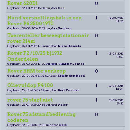
Rover 620Di
0
Geplaatst: 18-03-2016 15:30 uur, door
Cor
Hand versnellingsbak in een
1
06-01-2017
19:26
Rover P6 3500 1970
Geplaatst: 08-03-2016 21:13 uur, door
Benlaro
Toerenteller beweegt stationair
0
rover 214si
Geplaatst: 07-03-2016 19:26 uur, door
Niels Hessels
Rover P2 / 10/25 bj 1932
1
13-03-2016
15:11
Onderdelen
Geplaatst: 06-03-2016 13:20 uur, door
Timon v Lenthe
Rover BRM ter verkoop
0
Geplaatst: 29-01-2016 21:37 uur, door
Erwin den Hoed
Olievuldop P4 100
1
12-02-2016
18:23
Geplaatst: 29-01-2016 19:54 uur, door
Bert Timmer
rover 75 start niet
1
11-09-2016
19:16
Geplaatst: 26-01-2016 20:35 uur, door
Peter
Rover75 afstandbediening
0
coderen
Geplaatst: 18-12-2015 22:38 uur, door
Halil