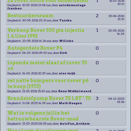
2x rover 3500s voor onderdelen
1
16-07-2026
10:31
Geplaatst: 10-07-2026 13:08 uur, door
autodemontage
franken
Bestuurdersraam
2
30-06-2026
15:51
Geplaatst: 30-05-2026 23:21 uur, door
Tanika
Verkoop Rover 100 gta injectie
1
25-05-2026
16:28
1.4 liter 1992
Geplaatst: 23-05-2026 14:26 uur, door
Willeke
Autogordels Rover P4
0
Geplaatst: 04-03-2026 09:02 uur, door
Dirk
lopende motor slaat af rover 75
0
v6
Geplaatst: 14-02-2026 10:29 uur, door
alex vuijk
set nette bumpers voor rover p6
0
te koop (1973)
Geplaatst: 13-01-2026 15:49 uur, door
Rene´Middelweerd
Brandstofpomp Rover 75 1.8T " 75
3
08-12-2025
18:06
Geplaatst: 11-08-2025 14:59 uur, door
Math Haagen
Wat is volgens jullie het
0
betrouwbaarste Rover-mod
Geplaatst: 21-07-2025 08:05 uur, door
AutoFan_Arnhem
Hoe alarm deactiveren met
2
26-12-2025