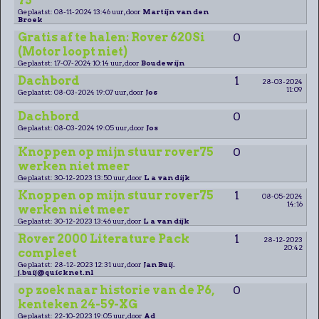
75
Geplaatst: 08-11-2024 13:46 uur, door
Martijn van den
Broek
Gratis af te halen: Rover 620Si
0
(Motor loopt niet)
Geplaatst: 17-07-2024 10:14 uur, door
Boudewijn
Dachbord
1
28-03-2024
11:09
Geplaatst: 08-03-2024 19:07 uur, door
Jos
Dachbord
0
Geplaatst: 08-03-2024 19:05 uur, door
Jos
Knoppen op mijn stuur rover75
0
werken niet meer
Geplaatst: 30-12-2023 13:50 uur, door
L a van dijk
Knoppen op mijn stuur rover75
1
08-05-2024
14:16
werken niet meer
Geplaatst: 30-12-2023 13:46 uur, door
L a van dijk
Rover 2000 Literature Pack
1
28-12-2023
20:42
compleet
Geplaatst: 28-12-2023 12:31 uur, door
Jan Buij.
j.buij@quicknet.nl
op zoek naar historie van de P6,
0
kenteken 24-59-XG
Geplaatst: 22-10-2023 19:05 uur, door
Ad