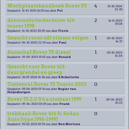
Werkplaatshandboek Rover P3
4
15-10-2024
23:20
Geplaatst: 16-10-2023 16:05 uur, door
Pol
donorauto/onderdelen 416
2
16-11-2023
15:08
tourer 1998
Geplaatst: 14-10-2023 20:09 uur, door
Floris
Gezocht rover sd1 vitesse velgen
1
05-10-2023
14:37
Geplaatst: 04-10-2023 22:25 uur, door
Paul
Aanschaf Rover 75 diesel
1
05-10-2023
14:38
Geplaatst: 29-09-2023 15:07 uur, door
Ronald
Gezocht voor Rover 416
0
deurgrendel en greep
Geplaatst: 26-07-2023 14:54 uur, door
S.Schellevis
Toerenral Rover 75 Tourer 2003
0
Geplaatst: 05-06-2023 07:16 uur, door
Rogier van
Heijnsbergen
Rover 75 2.0 V6 automaat 1999
1
09-04-2023
10:22
Geplaatst: 09-04-2023 03:05 uur, door
Frank
trekhaak Rover 416 Si Sedan
0
Auto (type 1996-1999)
Geplaatst: 15-02-2023 10:53 uur, door
Ron Mertens