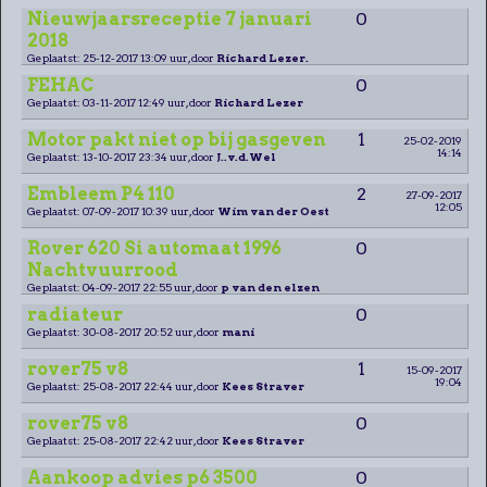
Nieuwjaarsreceptie 7 januari
0
2018
Geplaatst: 25-12-2017 13:09 uur, door
Richard Lezer.
FEHAC
0
Geplaatst: 03-11-2017 12:49 uur, door
Richard Lezer
Motor pakt niet op bij gasgeven
1
25-02-2019
14:14
Geplaatst: 13-10-2017 23:34 uur, door
J..v.d.Wel
Embleem P4 110
2
27-09-2017
12:05
Geplaatst: 07-09-2017 10:39 uur, door
Wim van der Oest
Rover 620 Si automaat 1996
0
Nachtvuurrood
Geplaatst: 04-09-2017 22:55 uur, door
p van den elzen
radiateur
0
Geplaatst: 30-08-2017 20:52 uur, door
mani
rover75 v8
1
15-09-2017
19:04
Geplaatst: 25-08-2017 22:44 uur, door
Kees Straver
rover75 v8
0
Geplaatst: 25-08-2017 22:42 uur, door
Kees Straver
Aankoop advies p6 3500
0