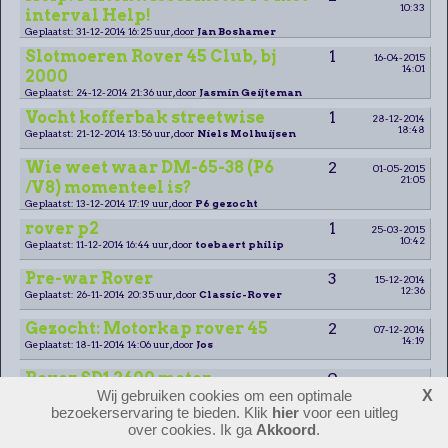
10:33
interval Help!
Geplaatst: 31-12-2014 16:25 uur, door
Jan Boshamer
Slotmoeren Rover 45 Club, bj
1
16-04-2015
14:01
2000
Geplaatst: 24-12-2014 21:36 uur, door
Jasmin Geijteman
Vocht kofferbak streetwise
1
28-12-2014
18:48
Geplaatst: 21-12-2014 13:56 uur, door
Niels Molhuijsen
Wie weet waar DM-65-38 (P6
2
01-05-2015
21:05
/V8) momenteel is?
Geplaatst: 13-12-2014 17:19 uur, door
P6 gezocht
rover p2
1
25-03-2015
10:42
Geplaatst: 11-12-2014 16:44 uur, door
toebaert philip
Pre-war Rover
3
15-12-2014
12:36
Geplaatst: 26-11-2014 20:35 uur, door
Classic-Rover
Gezocht: Motorkap rover 45
2
07-12-2014
14:19
Geplaatst: 18-11-2014 14:06 uur, door
Jos
Rover SD1 2600 motor
0
Wij gebruiken cookies om een optimale
X
Geplaatst: 26-10-2014 17:09 uur, door
René W.
bezoekerservaring te bieden. Klik
hier
voor een uitleg
Betrouwbaarheid SD1 vitesse
1
over cookies. Ik ga
Akkoord
.
26-10-2014
16:58