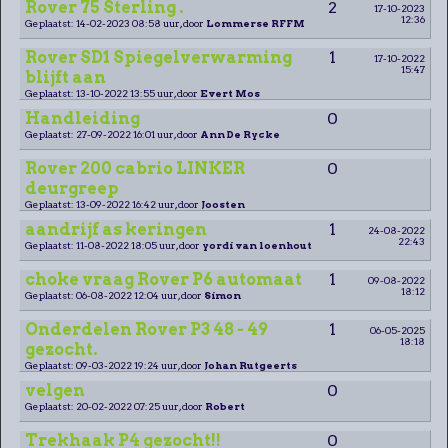
Rover 75 Sterling .
2
17-10-2023
12:36
Geplaatst: 14-02-2023 08:58 uur, door
Lommerse RFFM
Rover SD1 Spiegelverwarming
1
17-10-2022
15:47
blijft aan
Geplaatst: 13-10-2022 13:55 uur, door
Evert Mos
Handleiding
0
Geplaatst: 27-09-2022 16:01 uur, door
Ann De Rycke
Rover 200 cabrio LINKER
0
deurgreep
Geplaatst: 13-09-2022 16:42 uur, door
Joosten
aandrijf as keringen
1
24-08-2022
22:43
Geplaatst: 11-08-2022 18:05 uur, door
yordi van loenhout
choke vraag Rover P6 automaat
1
09-08-2022
18:12
Geplaatst: 06-08-2022 12:04 uur, door
Simon
Onderdelen Rover P3 48 - 49
1
06-05-2025
18:18
gezocht.
Geplaatst: 09-03-2022 19:24 uur, door
Johan Rutgeerts
velgen
0
Geplaatst: 20-02-2022 07:25 uur, door
Robert
Trekhaak P4 gezocht!!
0