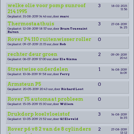
welke olie voor pomp sunroof
3
18-02-2021
11:56
214 1995
Geplaatst: 31-08-2019 14:46 uur, door
marc
Thermostaathuis
3
27-08-2019
14:25
Geplaatst: 12-08-2019 18:57 uur, door
Bram Toussaint
Raven
Rover P4 110 ruitenwisser roller
0
Geplaatst: 09-07-2019 21:15 uur, door
Rob
rechter deur groen
2
09-09-2019
20:41
Geplaatst: 06-07-2019 17:00 uur, door
Ele Sixma
Streetwise onderdelen
1
14-08-2019
16:09
Geplaatst: 10-06-2019 19:58 uur, door
Ferry
Armsteun P5
0
Geplaatst: 20-05-2019 20:43 uur, door
Richard Loot
Rover 75 automaat probleem
0
Geplaatst: 15-05-2019 15:30 uur, door
Willem
Drukdorp koelvloeistof
3
14-08-2019
16:35
Geplaatst: 13-05-2019 21:52 uur, door
GJ Eleveld
Rover p6 v8 2 van de 8 cylinders
2
27-08-2019
13:12