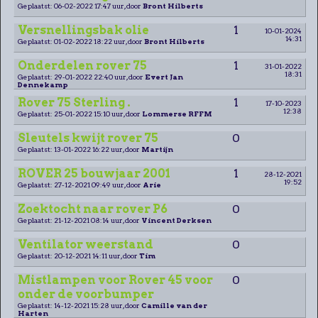
Geplaatst: 06-02-2022 17:47 uur, door
Bront Hilberts
Versnellingsbak olie
1
10-01-2024
14:31
Geplaatst: 01-02-2022 18:22 uur, door
Bront Hilberts
Onderdelen rover 75
1
31-01-2022
18:31
Geplaatst: 29-01-2022 22:40 uur, door
Evert Jan
Dennekamp
Rover 75 Sterling .
1
17-10-2023
12:38
Geplaatst: 25-01-2022 15:10 uur, door
Lommerse RFFM
Sleutels kwijt rover 75
0
Geplaatst: 13-01-2022 16:22 uur, door
Martijn
ROVER 25 bouwjaar 2001
1
28-12-2021
19:52
Geplaatst: 27-12-2021 09:49 uur, door
Arie
Zoektocht naar rover P6
0
Geplaatst: 21-12-2021 08:14 uur, door
Vincent Derksen
Ventilator weerstand
0
Geplaatst: 20-12-2021 14:11 uur, door
Tim
Mistlampen voor Rover 45 voor
0
onder de voorbumper
Geplaatst: 14-12-2021 15:28 uur, door
Camille van der
Harten