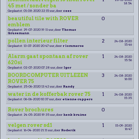
18:54
45 met / zonder ba
Geplaatst: 01-08-2020 22:15 uur, door
cees
beautiful tile with ROVER
0
emblem
Geplaatst: 29-07-2020 19:11 uur, door
Thomas
Grusemann
pollen interieur filter
2
24-08-2020
15:46
Geplaatst: 13-07-2020 20:47 uur, door
r lommerse
Alarm gaat spontaan af rover
1
24-08-2020
15:56
620si
Geplaatst: 02-07-2020 07:28 uur, door
Igor
BOORDCOMPUTER UITLEZEN
3
24-08-2020
16:00
ROVER 75
Geplaatst: 25-06-2020 13:42 uur, door
Randy
water in de kofferbak rover 75
1
24-08-2020
15:35
Geplaatst: 06-06-2020 10:37 uur, door
etienne cuppers
Rover brochures
0
Geplaatst: 24-05-2020 19:35 uur, door
henk kruims
velgen rover sd1
1
15-09-2020
16:47
Geplaatst: 16-04-2020 21:11 uur, door
Roderik