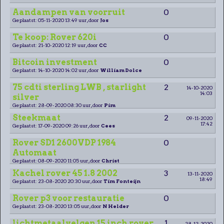
Aandampen van voorruit
0
Geplaatst: 05-11-2020 13:49 uur, door
Jos
Te koop: Rover 620i
0
Geplaatst: 21-10-2020 12:19 uur, door
CC
Bitcoin investment
0
Geplaatst: 14-10-2020 14:02 uur, door
William Dolce
75 cdti sterling LWB , starlight
2
14-10-2020
14:03
silver
Geplaatst: 28-09-2020 08:30 uur, door
Pim
Steekmaat
2
09-11-2020
17:42
Geplaatst: 17-09-2020 09:26 uur, door
Cees
Rover SD1 2600VDP 1984
0
Automaat
Geplaatst: 08-09-2020 11:05 uur, door
Christ
Kachel rover 45 1.8 2002
3
13-11-2020
18:49
Geplaatst: 23-08-2020 20:30 uur, door
Tim Fonteijn
Rover p3 voor restauratie
0
Geplaatst: 23-08-2020 13:05 uur, door
N Helder
lichtmetaalvelgen 15 inch rover
1
28-12-2020