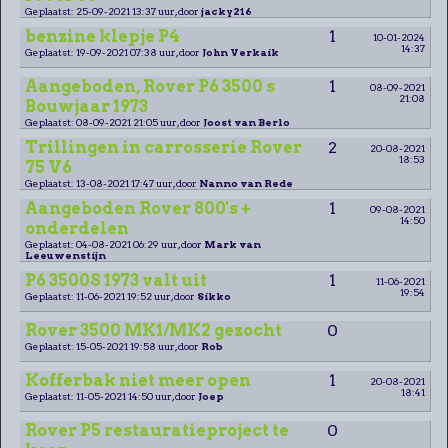
Geplaatst: 25-09-2021 13:37 uur, door
jacky216
benzine klepje P4
1
10-01-2024
14:37
Geplaatst: 19-09-2021 07:38 uur, door
John Verkaik
Aangeboden, Rover P6 3500 s
1
08-09-2021
21:08
Bouwjaar 1973
Geplaatst: 08-09-2021 21:05 uur, door
Joost van Berlo
Trillingen in carrosserie Rover
2
20-08-2021
18:53
75 V6
Geplaatst: 13-08-2021 17:47 uur, door
Nanno van Rede
Aangeboden Rover 800's +
1
09-08-2021
14:50
onderdelen
Geplaatst: 04-08-2021 06:29 uur, door
Mark van
Leeuwenstijn
P6 3500S 1973 valt uit
1
11-06-2021
19:54
Geplaatst: 11-06-2021 19:52 uur, door
Sikko
Rover 3500 MK1/MK2 gezocht
0
Geplaatst: 15-05-2021 19:58 uur, door
Rob
Kofferbak niet meer open
1
20-08-2021
18:41
Geplaatst: 11-05-2021 14:50 uur, door
Joep
Rover P5 restauratieproject te
0