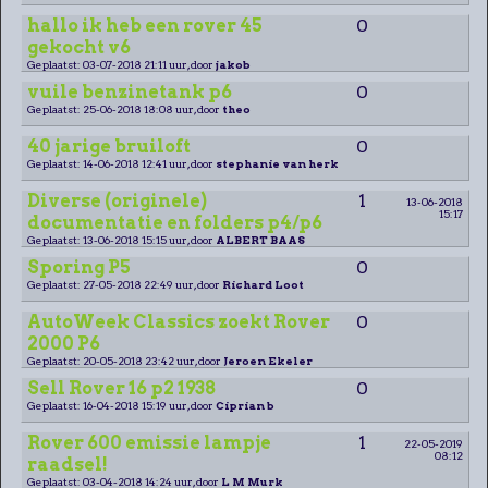
hallo ik heb een rover 45
0
gekocht v6
Geplaatst: 03-07-2018 21:11 uur, door
jakob
vuile benzinetank p6
0
Geplaatst: 25-06-2018 18:08 uur, door
theo
40 jarige bruiloft
0
Geplaatst: 14-06-2018 12:41 uur, door
stephanie van herk
Diverse (originele)
1
13-06-2018
15:17
documentatie en folders p4/p6
Geplaatst: 13-06-2018 15:15 uur, door
ALBERT BAAS
Sporing P5
0
Geplaatst: 27-05-2018 22:49 uur, door
Richard Loot
AutoWeek Classics zoekt Rover
0
2000 P6
Geplaatst: 20-05-2018 23:42 uur, door
Jeroen Ekeler
Sell Rover 16 p2 1938
0
Geplaatst: 16-04-2018 15:19 uur, door
Ciprian b
Rover 600 emissie lampje
1
22-05-2019
08:12
raadsel!
Geplaatst: 03-04-2018 14:24 uur, door
L M Murk