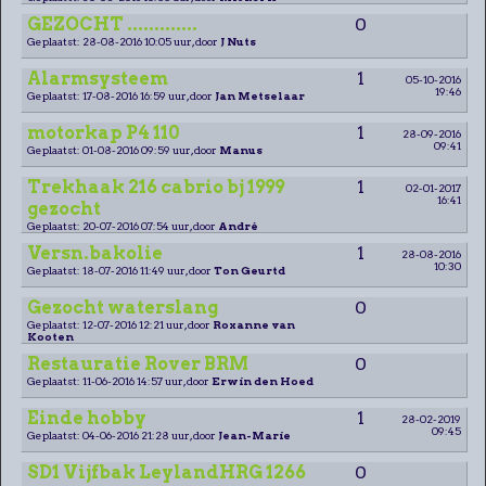
GEZOCHT .............
0
Geplaatst: 28-08-2016 10:05 uur, door
J Nuts
Alarmsysteem
1
05-10-2016
19:46
Geplaatst: 17-08-2016 16:59 uur, door
Jan Metselaar
motorkap P4 110
1
28-09-2016
09:41
Geplaatst: 01-08-2016 09:59 uur, door
Manus
Trekhaak 216 cabrio bj 1999
1
02-01-2017
16:41
gezocht
Geplaatst: 20-07-2016 07:54 uur, door
André
Versn.bakolie
1
28-08-2016
10:30
Geplaatst: 18-07-2016 11:49 uur, door
Ton Geurtd
Gezocht waterslang
0
Geplaatst: 12-07-2016 12:21 uur, door
Roxanne van
Kooten
Restauratie Rover BRM
0
Geplaatst: 11-06-2016 14:57 uur, door
Erwin den Hoed
Einde hobby
1
28-02-2019
09:45
Geplaatst: 04-06-2016 21:28 uur, door
Jean-Marie
SD1 Vijfbak LeylandHRG 1266
0