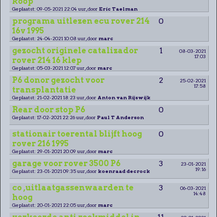
koop
Geplaatst: 09-05-2021 22:04 uur, door
Eric Taelman
programa uitlezen ecu rover 214
0
16v 1995
Geplaatst: 24-04-2021 10:08 uur, door
marc
gezocht originele catalizador
1
08-03-2021
17:03
rover 214 16 klep
Geplaatst: 05-03-2021 12:07 uur, door
marc
P6 donor gezocht voor
2
25-02-2021
17:58
transplantatie
Geplaatst: 21-02-2021 18:23 uur, door
Anton van Rijswijk
Rear door stop P6
0
Geplaatst: 17-02-2021 22:26 uur, door
Paul T Anderson
stationair toerental blijft hoog
0
rover 216 1995
Geplaatst: 29-01-2021 20:09 uur, door
marc
garage voor rover 3500 P6
3
23-01-2021
19:16
Geplaatst: 23-01-2021 09:35 uur, door
koenraad decrock
co ,uitlaatgassenwaarden te
3
06-03-2021
14:48
hoog
Geplaatst: 20-01-2021 22:05 uur, door
marc