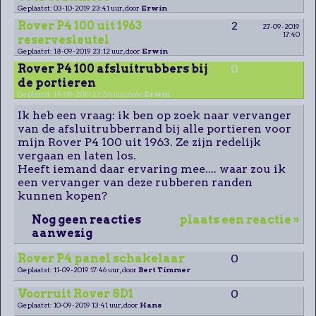
Geplaatst: 03-10-2019 23:41 uur, door
Erwin
Rover P4 100 uit 1963
2
27-09-2019
17:40
reservesleutel
Geplaatst: 18-09-2019 23:12 uur, door
Erwin
Rover P4 100 afsluitrubbers bij
0
de portieren
Geplaatst: 18-09-2019 22:58 uur, door
Erwin
Ik heb een vraag: ik ben op zoek naar vervanger
van de afsluitrubberrand bij alle portieren voor
mijn Rover P4 100 uit 1963. Ze zijn redelijk
vergaan en laten los.
Heeft iemand daar ervaring mee.... waar zou ik
een vervanger van deze rubberen randen
kunnen kopen?
Nog geen reacties
plaats een reactie »
aanwezig
Rover P4 panel schakelaar
0
Geplaatst: 11-09-2019 17:46 uur, door
Bert Timmer
Voorruit Rover SD1
0
Geplaatst: 10-09-2019 13:41 uur, door
Hans