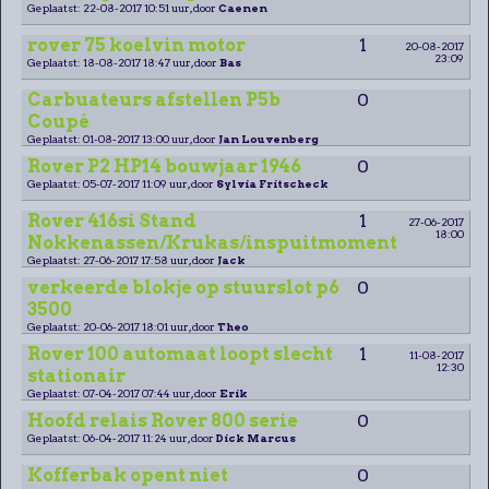
Geplaatst: 22-08-2017 10:51 uur, door
Caenen
rover 75 koelvin motor
1
20-08-2017
23:09
Geplaatst: 18-08-2017 18:47 uur, door
Bas
Carbuateurs afstellen P5b
0
Coupé
Geplaatst: 01-08-2017 13:00 uur, door
Jan Louvenberg
Rover P2 HP14 bouwjaar 1946
0
Geplaatst: 05-07-2017 11:09 uur, door
Sylvia Fritscheck
Rover 416si Stand
1
27-06-2017
18:00
Nokkenassen/Krukas/inspuitmoment
Geplaatst: 27-06-2017 17:58 uur, door
Jack
verkeerde blokje op stuurslot p6
0
3500
Geplaatst: 20-06-2017 18:01 uur, door
Theo
Rover 100 automaat loopt slecht
1
11-08-2017
12:30
stationair
Geplaatst: 07-04-2017 07:44 uur, door
Erik
Hoofd relais Rover 800 serie
0
Geplaatst: 06-04-2017 11:24 uur, door
Dick Marcus
Kofferbak opent niet
0