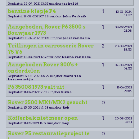
Geplaatst: 25-09-2021 13:37 uur, door
jacky216
benzine klepje P4
1
10-01-2024
14:37
Geplaatst: 19-09-2021 07:38 uur, door
John Verkaik
Aangeboden, Rover P6 3500 s
1
08-09-2021
21:08
Bouwjaar 1973
Geplaatst: 08-09-2021 21:05 uur, door
Joost van Berlo
Trillingen in carrosserie Rover
2
20-08-2021
18:53
75 V6
Geplaatst: 13-08-2021 17:47 uur, door
Nanno van Rede
Aangeboden Rover 800's +
1
09-08-2021
14:50
onderdelen
Geplaatst: 04-08-2021 06:29 uur, door
Mark van
Leeuwenstijn
P6 3500S 1973 valt uit
1
11-06-2021
19:54
Geplaatst: 11-06-2021 19:52 uur, door
Sikko
Rover 3500 MK1/MK2 gezocht
0
Geplaatst: 15-05-2021 19:58 uur, door
Rob
Kofferbak niet meer open
1
20-08-2021
18:41
Geplaatst: 11-05-2021 14:50 uur, door
Joep
Rover P5 restauratieproject te
0