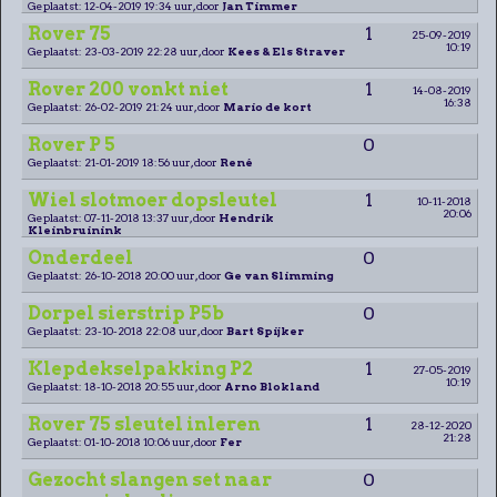
Geplaatst: 12-04-2019 19:34 uur, door
Jan Timmer
Rover 75
1
25-09-2019
10:19
Geplaatst: 23-03-2019 22:28 uur, door
Kees & Els Straver
Rover 200 vonkt niet
1
14-08-2019
16:38
Geplaatst: 26-02-2019 21:24 uur, door
Mario de kort
Rover P 5
0
Geplaatst: 21-01-2019 18:56 uur, door
René
Wiel slotmoer dopsleutel
1
10-11-2018
20:06
Geplaatst: 07-11-2018 13:37 uur, door
Hendrik
Kleinbruinink
Onderdeel
0
Geplaatst: 26-10-2018 20:00 uur, door
Ge van Slimming
Dorpel sierstrip P5b
0
Geplaatst: 23-10-2018 22:08 uur, door
Bart Spijker
Klepdekselpakking P2
1
27-05-2019
10:19
Geplaatst: 18-10-2018 20:55 uur, door
Arno Blokland
Rover 75 sleutel inleren
1
28-12-2020
21:28
Geplaatst: 01-10-2018 10:06 uur, door
Fer
Gezocht slangen set naar
0