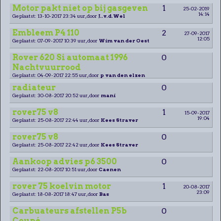
Motor pakt niet op bij gasgeven
1
25-02-2019
14:14
Geplaatst: 13-10-2017 23:34 uur, door
J..v.d.Wel
Embleem P4 110
2
27-09-2017
12:05
Geplaatst: 07-09-2017 10:39 uur, door
Wim van der Oest
Rover 620 Si automaat 1996
0
Nachtvuurrood
Geplaatst: 04-09-2017 22:55 uur, door
p van den elzen
radiateur
0
Geplaatst: 30-08-2017 20:52 uur, door
mani
rover75 v8
1
15-09-2017
19:04
Geplaatst: 25-08-2017 22:44 uur, door
Kees Straver
rover75 v8
0
Geplaatst: 25-08-2017 22:42 uur, door
Kees Straver
Aankoop advies p6 3500
0
Geplaatst: 22-08-2017 10:51 uur, door
Caenen
rover 75 koelvin motor
1
20-08-2017
23:09
Geplaatst: 18-08-2017 18:47 uur, door
Bas
Carbuateurs afstellen P5b
0
Coupé