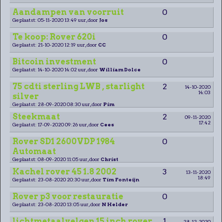
Aandampen van voorruit
0
Geplaatst: 05-11-2020 13:49 uur, door
Jos
Te koop: Rover 620i
0
Geplaatst: 21-10-2020 12:19 uur, door
CC
Bitcoin investment
0
Geplaatst: 14-10-2020 14:02 uur, door
William Dolce
75 cdti sterling LWB , starlight
2
14-10-2020
14:03
silver
Geplaatst: 28-09-2020 08:30 uur, door
Pim
Steekmaat
2
09-11-2020
17:42
Geplaatst: 17-09-2020 09:26 uur, door
Cees
Rover SD1 2600VDP 1984
0
Automaat
Geplaatst: 08-09-2020 11:05 uur, door
Christ
Kachel rover 45 1.8 2002
3
13-11-2020
18:49
Geplaatst: 23-08-2020 20:30 uur, door
Tim Fonteijn
Rover p3 voor restauratie
0
Geplaatst: 23-08-2020 13:05 uur, door
N Helder
lichtmetaalvelgen 15 inch rover
1
28-12-2020