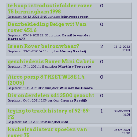
te koop introductiefolder rover
0
75 birmingham 1998
Geplaatst: 06-12-2021 15:40 uur, door
john roggeveen
Deurbekleding Beige wit Van
0
rover 451.6
Geplaatst: 03-12-2021 22:50 uur, door
Camille van der
Harten77
Is een Rover betrouwbaar?
2
12-12-2022
21:03
Geplaatst: 23-11-2021 14:15 uur, door
Henny Verheij
geschiedenis Rover Mini Cabrio
0
Geplaatst: 17-11-2021 11:17 uur, door
Martin v Tongerlo
Airco pomp STREETWISE 1.4
0
(2005)
Geplaatst: 11-11-2021 01:20 uur, door
William Dollimore
Div onderdelen sd1 3500 gezocht
0
Geplaatst: 04-11-2021 15:09 uur, door
Caspar Reedijk
trying to track history of 92-89-
1
08-10-2021
16:01
FZ
Geplaatst: 08-10-2021 15:36 uur, door
BOZ
kachelradiateur spoelen van
1
25-09-2021
13:39
rover 75