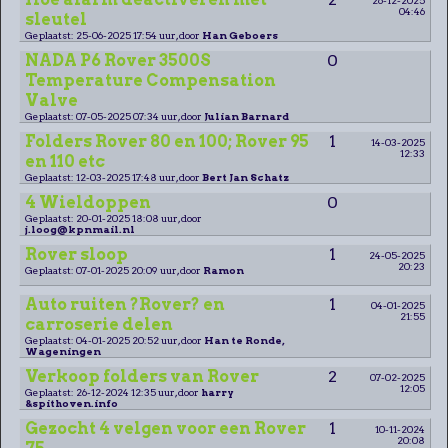
04:46
sleutel
Geplaatst: 25-06-2025 17:54 uur, door
Han Geboers
NADA P6 Rover 3500S
0
Temperature Compensation
Valve
Geplaatst: 07-05-2025 07:34 uur, door
Julian Barnard
Folders Rover 80 en 100; Rover 95
1
14-03-2025
12:33
en 110 etc
Geplaatst: 12-03-2025 17:48 uur, door
Bert Jan Schatz
4 Wieldoppen
0
Geplaatst: 20-01-2025 18:08 uur, door
j.loog@kpnmail.nl
Rover sloop
1
24-05-2025
20:23
Geplaatst: 07-01-2025 20:09 uur, door
Ramon
Auto ruiten ?Rover? en
1
04-01-2025
21:55
carroserie delen
Geplaatst: 04-01-2025 20:52 uur, door
Han te Ronde,
Wageningen
Verkoop folders van Rover
2
07-02-2025
12:05
Geplaatst: 26-12-2024 12:35 uur, door
harry
&spithoven.info
Gezocht 4 velgen voor een Rover
1
10-11-2024
20:08