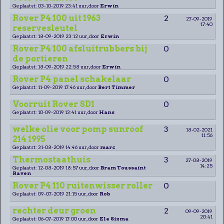
Geplaatst: 03-10-2019 23:41 uur, door
Erwin
Rover P4 100 uit 1963
2
27-09-2019
17:40
reservesleutel
Geplaatst: 18-09-2019 23:12 uur, door
Erwin
Rover P4 100 afsluitrubbers bij
0
de portieren
Geplaatst: 18-09-2019 22:58 uur, door
Erwin
Rover P4 panel schakelaar
0
Geplaatst: 11-09-2019 17:46 uur, door
Bert Timmer
Voorruit Rover SD1
0
Geplaatst: 10-09-2019 13:41 uur, door
Hans
welke olie voor pomp sunroof
3
18-02-2021
11:56
214 1995
Geplaatst: 31-08-2019 14:46 uur, door
marc
Thermostaathuis
3
27-08-2019
14:25
Geplaatst: 12-08-2019 18:57 uur, door
Bram Toussaint
Raven
Rover P4 110 ruitenwisser roller
0
Geplaatst: 09-07-2019 21:15 uur, door
Rob
rechter deur groen
2
09-09-2019
20:41
Geplaatst: 06-07-2019 17:00 uur, door
Ele Sixma