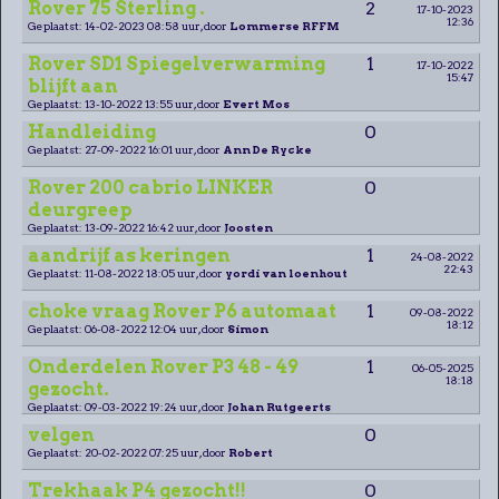
Rover 75 Sterling .
2
17-10-2023
12:36
Geplaatst: 14-02-2023 08:58 uur, door
Lommerse RFFM
Rover SD1 Spiegelverwarming
1
17-10-2022
15:47
blijft aan
Geplaatst: 13-10-2022 13:55 uur, door
Evert Mos
Handleiding
0
Geplaatst: 27-09-2022 16:01 uur, door
Ann De Rycke
Rover 200 cabrio LINKER
0
deurgreep
Geplaatst: 13-09-2022 16:42 uur, door
Joosten
aandrijf as keringen
1
24-08-2022
22:43
Geplaatst: 11-08-2022 18:05 uur, door
yordi van loenhout
choke vraag Rover P6 automaat
1
09-08-2022
18:12
Geplaatst: 06-08-2022 12:04 uur, door
Simon
Onderdelen Rover P3 48 - 49
1
06-05-2025
18:18
gezocht.
Geplaatst: 09-03-2022 19:24 uur, door
Johan Rutgeerts
velgen
0
Geplaatst: 20-02-2022 07:25 uur, door
Robert
Trekhaak P4 gezocht!!
0