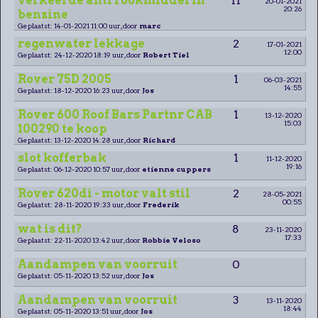
verkeerde anti rookmiddel in
11
20-01-2021
20:26
benzine
Geplaatst: 14-01-2021 11:00 uur, door
marc
regenwater lekkage
2
17-01-2021
12:00
Geplaatst: 24-12-2020 18:19 uur, door
Robert Tiel
Rover 75D 2005
1
06-03-2021
14:55
Geplaatst: 18-12-2020 16:23 uur, door
Jos
Rover 600 Roof Bars Partnr CAB
1
13-12-2020
15:03
100290 te koop
Geplaatst: 13-12-2020 14:28 uur, door
Richard
slot kofferbak
1
11-12-2020
19:16
Geplaatst: 06-12-2020 10:57 uur, door
etienne cuppers
Rover 620di - motor valt stil
2
28-05-2021
00:55
Geplaatst: 28-11-2020 19:33 uur, door
Frederik
wat is dit?
8
23-11-2020
17:33
Geplaatst: 22-11-2020 13:42 uur, door
Robbie Veloso
Aandampen van voorruit
0
Geplaatst: 05-11-2020 13:52 uur, door
Jos
Aandampen van voorruit
3
13-11-2020
18:44
Geplaatst: 05-11-2020 13:51 uur, door
Jos