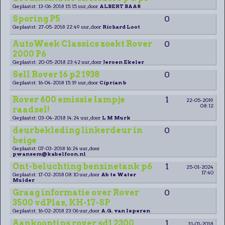
Geplaatst: 13-06-2018 15:15 uur, door
ALBERT BAAS
Sporing P5
0
Geplaatst: 27-05-2018 22:49 uur, door
Richard Loot
AutoWeek Classics zoekt Rover
0
2000 P6
Geplaatst: 20-05-2018 23:42 uur, door
Jeroen Ekeler
Sell Rover 16 p2 1938
0
Geplaatst: 16-04-2018 15:19 uur, door
Ciprian b
Rover 600 emissie lampje
1
22-05-2019
08:12
raadsel!
Geplaatst: 03-04-2018 14:24 uur, door
L M Murk
deurbekleding linkerdeur in
0
beige
Geplaatst: 07-03-2018 16:24 uur, door
pwansem@kabelfoon.nl
Ont-beluchting benzinetank p6
1
25-01-2024
17:40
Geplaatst: 17-02-2018 08:10 uur, door
Ab te Water
Mulder
Graag informatie over Rover
0
3500 vdPlas, KH-17-SP
Geplaatst: 16-02-2018 23:06 uur, door
A.G. van Ieperen
Aankooptips rover sd1 2300
1
31-01-2018