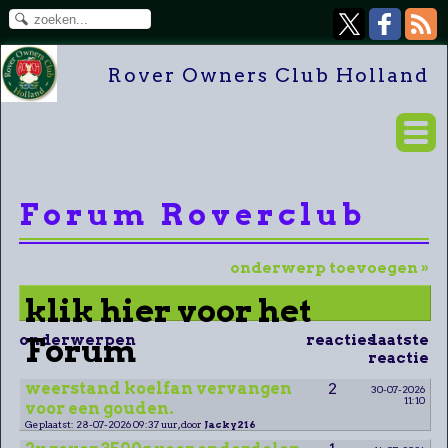
Rover Owners Club Holland
Forum Roverclub
onderwerp toevoegen »
klik hier voor het
onderwerpen
Forum
reacties
laatste
reactie
weerstand koelfan vervangen
2
30-07-2026
11:10
voor een gouden.
Geplaatst: 28-07-2026 09:37 uur, door
Jacky216