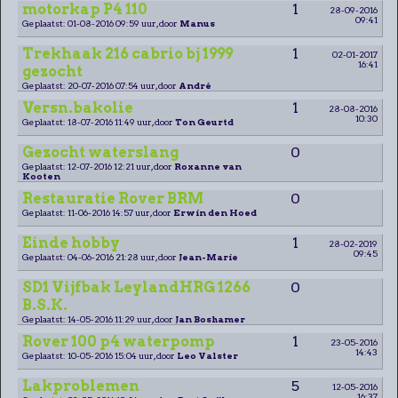
motorkap P4 110
1
28-09-2016
09:41
Geplaatst: 01-08-2016 09:59 uur, door
Manus
Trekhaak 216 cabrio bj 1999
1
02-01-2017
16:41
gezocht
Geplaatst: 20-07-2016 07:54 uur, door
André
Versn.bakolie
1
28-08-2016
10:30
Geplaatst: 18-07-2016 11:49 uur, door
Ton Geurtd
Gezocht waterslang
0
Geplaatst: 12-07-2016 12:21 uur, door
Roxanne van
Kooten
Restauratie Rover BRM
0
Geplaatst: 11-06-2016 14:57 uur, door
Erwin den Hoed
Einde hobby
1
28-02-2019
09:45
Geplaatst: 04-06-2016 21:28 uur, door
Jean-Marie
SD1 Vijfbak LeylandHRG 1266
0
B.S.K.
Geplaatst: 14-05-2016 11:29 uur, door
Jan Boshamer
Rover 100 p4 waterpomp
1
23-05-2016
14:43
Geplaatst: 10-05-2016 15:04 uur, door
Leo Valster
Lakproblemen
5
12-05-2016
16:37