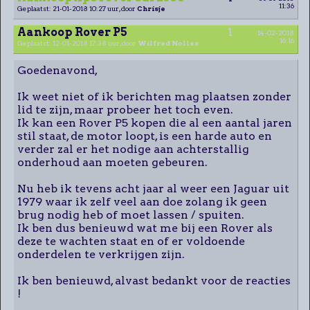
11:36
Geplaatst: 21-01-2018 10:27 uur, door
Chrisje
Aankoop Rover P5
1
14-02-2018
16:16
Geplaatst: 12-01-2018 17:38 uur, door
Wilfred Nolles
Goedenavond,
Ik weet niet of ik berichten mag plaatsen zonder
lid te zijn, maar probeer het toch even.
Ik kan een Rover P5 kopen die al een aantal jaren
stil staat, de motor loopt, is een harde auto en
verder zal er het nodige aan achterstallig
onderhoud aan moeten gebeuren.
Nu heb ik tevens acht jaar al weer een Jaguar uit
1979 waar ik zelf veel aan doe zolang ik geen
brug nodig heb of moet lassen / spuiten.
Ik ben dus benieuwd wat me bij een Rover als
deze te wachten staat en of er voldoende
onderdelen te verkrijgen zijn.
Ik ben benieuwd, alvast bedankt voor de reacties
!