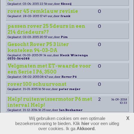
Geplaatst: 03-04-2015 22:56 uur, door
Skooij
rover 45 remklauw revisie
0
Geplaatst: 28-03-2015 17:49 uur, door
frank
passen rover 25 5deurs in een
0
214 driedeurs??
Geplaatst: 02-03-2015 20:57 uur, door
Pim
Gezocht Rover P5 3 liter
0
kenteken 94-03-DA
Geplaatst: 01-03-2015 09:14 uur, door
Henk Wierenga
0570-564088
Velgmaten met ET-waarde voor
0
een Serie I P6, 3500
Geplaatst: 08-02-2015 08:47 uur, door
Rover P6
rover 100 schuurvonst
0
Geplaatst: 31-01-2015 16:56 uur, door
peter meijer
Help! ruitenwissermotor P6 met
2
14-09-2018
10:33
interval Help!
Geplaatst: 31-12-2014 16:25 uur, door
Jan Boshamer
Slotmoeren Rover 45 Club, bj
1
16-04-2015
Wij gebruiken cookies om een optimale
X
14:01
2000
bezoekerservaring te bieden. Klik
hier
voor een uitleg
over cookies. Ik ga
Akkoord
.
Geplaatst: 24-12-2014 21:36 uur, door
Jasmin Geijteman