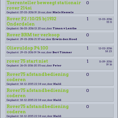
Toerenteller beweegt stationair
0
rover 214si
Geplaatst: 07-03-2016 19:26 uur, door
Niels Hessels
Rover P2 / 10/25 bj 1932
1
13-03-2016
15:11
Onderdelen
Geplaatst: 06-03-2016 13:20 uur, door
Timon v Lenthe
Rover BRM ter verkoop
0
Geplaatst: 29-01-2016 21:37 uur, door
Erwin den Hoed
Olievuldop P4 100
1
12-02-2016
18:23
Geplaatst: 29-01-2016 19:54 uur, door
Bert Timmer
rover 75 start niet
1
11-09-2016
19:16
Geplaatst: 26-01-2016 20:35 uur, door
Peter
Rover75 afstandbediening
0
coderen
Geplaatst: 18-12-2015 22:38 uur, door
Halil
Rover75 afstandbediening
0
coderen
Geplaatst: 18-12-2015 22:38 uur, door
Halil
Rover75 afstandbediening
0
coderen
Geplaatst: 18-12-2015 22:38 uur, door
Halil