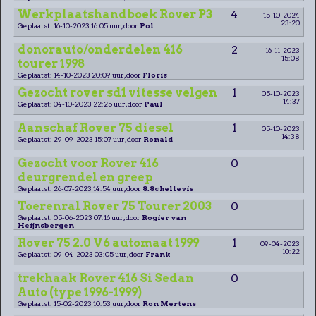
Werkplaatshandboek Rover P3
4
15-10-2024
23:20
Geplaatst: 16-10-2023 16:05 uur, door
Pol
donorauto/onderdelen 416
2
16-11-2023
15:08
tourer 1998
Geplaatst: 14-10-2023 20:09 uur, door
Floris
Gezocht rover sd1 vitesse velgen
1
05-10-2023
14:37
Geplaatst: 04-10-2023 22:25 uur, door
Paul
Aanschaf Rover 75 diesel
1
05-10-2023
14:38
Geplaatst: 29-09-2023 15:07 uur, door
Ronald
Gezocht voor Rover 416
0
deurgrendel en greep
Geplaatst: 26-07-2023 14:54 uur, door
S.Schellevis
Toerenral Rover 75 Tourer 2003
0
Geplaatst: 05-06-2023 07:16 uur, door
Rogier van
Heijnsbergen
Rover 75 2.0 V6 automaat 1999
1
09-04-2023
10:22
Geplaatst: 09-04-2023 03:05 uur, door
Frank
trekhaak Rover 416 Si Sedan
0
Auto (type 1996-1999)
Geplaatst: 15-02-2023 10:53 uur, door
Ron Mertens