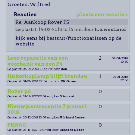
Groeten, Wilfred
Reacties
plaats een reactie »
Re: Aankoop Rover P5
Geplaatst: 14-02-2018 16:16 uur, door
h.b.westland
kijk eens bij bestuur/functionarissen op de
website
Leer reparatie van een
2
08-01-2018
10:50
voorbank van een P4
Geplaatst: 05-01-2018 21:52 uur, door
Rob
linkerkoplamp blijft branden
1
01-01-2018
22:56
Geplaatst: 01-01-2018 22:54 uur, door
JW Groen
Rover p6
0
Geplaatst: 31-12-2017 00:04 uur, door
Vincent
Nieuwjaarsreceptie 7 januari
0
2018
Geplaatst: 25-12-2017 13:09 uur, door
Richard Lezer.
FEHAC
0
Geplaatst: 03-11-2017 12:49 uur, door
Richard Lezer