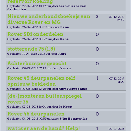
reservoir koeling
Geplaatst: 29-09-2018 13:47 uur, door
Jean-Pierre van
der Linden
Nieuwe onderhoudsboekejs van
3
03-12-2021
22:42
diverse Rover en MG
Geplaatst: 25-09-2018 08:32 uur, door
René
Rover SD1 onderdelen
0
Geplaatst: 25-09-2018 08:27 uur, door
René
stotterende 75 (1.8)
0
Geplaatst: 11-09-2018 22:13 uur, door
Adri
Achterbumper gezocht
0
Geplaatst: 08-09-2018 17:43 uur, door
Jeroen
Rover 45 deurpanelen zelf
1
07-12-2019
11:09
opnieuw bekleden
Geplaatst: 10-08-2018 12:45 uur, door
Sjim Hempenius
(de-)monteren buitenspiegel
0
rover 75
Geplaatst: 07-08-2018 16:04 uur, door
Jo Hoen
Rover 45 deurpanelen
0
Geplaatst: 04-08-2018 10:55 uur, door
Sjim Hempenius
wat is er aan de hand? Help!
1
02-10-2018