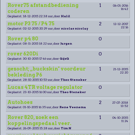
Rover75 afstandbediening
1
06-01-2016
16:42
coderen
Geplaatst: 18-12-2015 22:38 uur, door
Halil
motor P3 75 / P4 75
2
12-12-2017
22:16
Geplaatst: 02-12-2015 20:29 uur, door
nicolas nicolay
Rover p4 80
0
Geplaatst: 08-11-2015 18:22 uur, door
Jurgen
rover 620Di
0
Geplaatst: 30-10-2015 17:46 uur, door
GijsG
gezocht; ,,buckskin" voordeur
1
21-12-2015
22:20
bekleding P6
Geplaatst: 28-10-2015 10:53 uur, door
Theo Steneker
Lucas 4TR voltage regulator
0
Geplaatst: 23-10-2015 16:00 uur, door
Theo Steneker
Autohoes
2
27-07-2018
13:52
Geplaatst: 01-10-2015 16:35 uur, door
Rene Veenema
Rover 820, zoek een
1
04-10-2015
11:24
koppelingspedaal veer.
Geplaatst: 26-09-2015 15:28 uur, door
Tim N