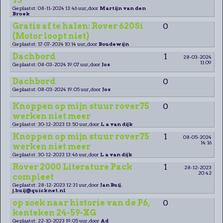
75
Geplaatst: 08-11-2024 13:46 uur, door
Martijn van den
Broek
Gratis af te halen: Rover 620Si
0
(Motor loopt niet)
Geplaatst: 17-07-2024 10:14 uur, door
Boudewijn
Dachbord
1
28-03-2024
11:09
Geplaatst: 08-03-2024 19:07 uur, door
Jos
Dachbord
0
Geplaatst: 08-03-2024 19:05 uur, door
Jos
Knoppen op mijn stuur rover75
0
werken niet meer
Geplaatst: 30-12-2023 13:50 uur, door
L a van dijk
Knoppen op mijn stuur rover75
1
08-05-2024
14:16
werken niet meer
Geplaatst: 30-12-2023 13:46 uur, door
L a van dijk
Rover 2000 Literature Pack
1
28-12-2023
20:42
compleet
Geplaatst: 28-12-2023 12:31 uur, door
Jan Buij.
j.buij@quicknet.nl
op zoek naar historie van de P6,
0
kenteken 24-59-XG
Geplaatst: 22-10-2023 19:05 uur, door
Ad