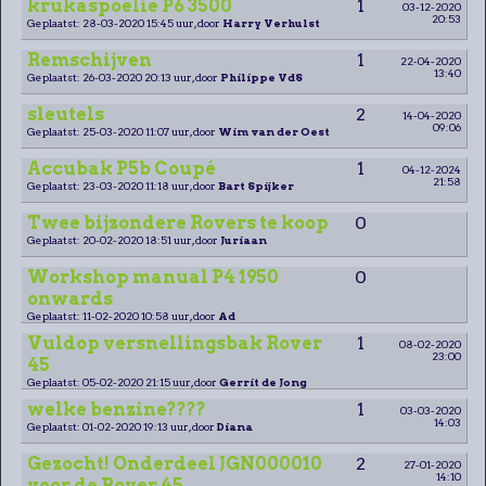
krukaspoelie P6 3500
1
03-12-2020
20:53
Geplaatst: 28-03-2020 15:45 uur, door
Harry Verhulst
Remschijven
1
22-04-2020
13:40
Geplaatst: 26-03-2020 20:13 uur, door
Philippe VdS
sleutels
2
14-04-2020
09:06
Geplaatst: 25-03-2020 11:07 uur, door
Wim van der Oest
Accubak P5b Coupé
1
04-12-2024
21:58
Geplaatst: 23-03-2020 11:18 uur, door
Bart Spijker
Twee bijzondere Rovers te koop
0
Geplaatst: 20-02-2020 18:51 uur, door
Juriaan
Workshop manual P4 1950
0
onwards
Geplaatst: 11-02-2020 10:58 uur, door
Ad
Vuldop versnellingsbak Rover
1
08-02-2020
23:00
45
Geplaatst: 05-02-2020 21:15 uur, door
Gerrit de Jong
welke benzine????
1
03-03-2020
14:03
Geplaatst: 01-02-2020 19:13 uur, door
Diana
Gezocht! Onderdeel JGN000010
2
27-01-2020
14:10
voor de Rover 45.