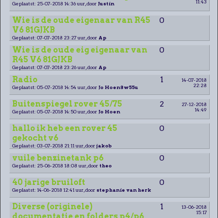
11:43
Geplaatst: 25-07-2018 14:36 uur, door
Justin
Wie is de oude eigenaar van R45
0
V6 81GJKB
Geplaatst: 07-07-2018 23:27 uur, door
Ap
Wie is de oude eig eigenaar van
0
R45 V6 81GJKB
Geplaatst: 07-07-2018 23:26 uur, door
Ap
Radio
1
14-07-2018
22:28
Geplaatst: 05-07-2018 14:54 uur, door
Jo Hoen8w55u
Buitenspiegel rover 45/75
2
27-12-2018
14:49
Geplaatst: 05-07-2018 14:50 uur, door
Jo Hoen
hallo ik heb een rover 45
0
gekocht v6
Geplaatst: 03-07-2018 21:11 uur, door
jakob
vuile benzinetank p6
0
Geplaatst: 25-06-2018 18:08 uur, door
theo
40 jarige bruiloft
0
Geplaatst: 14-06-2018 12:41 uur, door
stephanie van herk
Diverse (originele)
1
13-06-2018
15:17
documentatie en folders p4/p6