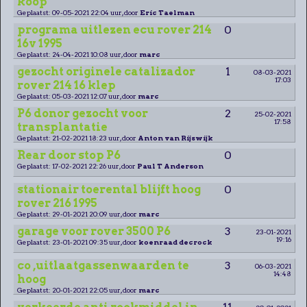
koop
Geplaatst: 09-05-2021 22:04 uur, door
Eric Taelman
programa uitlezen ecu rover 214
0
16v 1995
Geplaatst: 24-04-2021 10:08 uur, door
marc
gezocht originele catalizador
1
08-03-2021
17:03
rover 214 16 klep
Geplaatst: 05-03-2021 12:07 uur, door
marc
P6 donor gezocht voor
2
25-02-2021
17:58
transplantatie
Geplaatst: 21-02-2021 18:23 uur, door
Anton van Rijswijk
Rear door stop P6
0
Geplaatst: 17-02-2021 22:26 uur, door
Paul T Anderson
stationair toerental blijft hoog
0
rover 216 1995
Geplaatst: 29-01-2021 20:09 uur, door
marc
garage voor rover 3500 P6
3
23-01-2021
19:16
Geplaatst: 23-01-2021 09:35 uur, door
koenraad decrock
co ,uitlaatgassenwaarden te
3
06-03-2021
14:48
hoog
Geplaatst: 20-01-2021 22:05 uur, door
marc