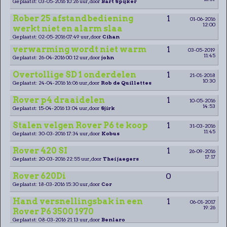
Geplaatst: 03-05-2016 10:26 uur, door
Bart Spijker
Rober 25 afstandbediening
1
01-06-2016
12:00
werkt niet en alarm slaa
Geplaatst: 02-05-2016 07:49 uur, door
Cihan
verwarming wordt niet warm
1
03-05-2019
11:45
Geplaatst: 26-04-2016 00:12 uur, door
john
Overtollige SD 1 onderdelen
1
21-01-2018
10:30
Geplaatst: 24-04-2016 16:06 uur, door
Rob de Quillettes
Rover p4 draaidelen
1
10-05-2016
14:53
Geplaatst: 15-04-2016 13:04 uur, door
Sjirk
Stalen velgen Rover P6 te koop
1
31-03-2016
11:45
Geplaatst: 30-03-2016 17:34 uur, door
Kobus
Rover 420 SI
1
26-09-2016
17:17
Geplaatst: 20-03-2016 22:55 uur, door
Thei jaegers
Rover 620Di
0
Geplaatst: 18-03-2016 15:30 uur, door
Cor
Hand versnellingsbak in een
1
06-01-2017
19:26
Rover P6 3500 1970
Geplaatst: 08-03-2016 21:13 uur, door
Benlaro