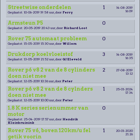
Streetwise onderdelen
1
14-08-2019
16:09
Geplaatst: 10-06-2019 19:58 uur, door
Ferry
Armsteun P5
0
Geplaatst: 20-05-2019 20:43 uur, door
Richard Loot
Rover 75 automaat probleem
0
Geplaatst: 15-05-2019 15:30 uur, door
Willem
Drukdorp koelvloeistof
3
14-08-2019
16:35
Geplaatst: 13-05-2019 21:52 uur, door
GJ Eleveld
Rover p6 v8 2 van de 8 cylinders
2
27-08-2019
13:12
doen niet mee
Geplaatst: 12-05-2019 10:36 uur, door
Peter
Rover p6 v8 2 van de 8 cylnders
1
25-01-2024
17:34
doen niet mee
Geplaatst: 12-05-2019 10:00 uur, door
Peter
1.8 K series serienummer van
0
motor
Geplaatst: 25-04-2019 17:57 uur, door
Hendrik
Kleinbruinink
Rover 75 v6, boven 120km/u fel
1
20-01-2020
21:26
getik voorin