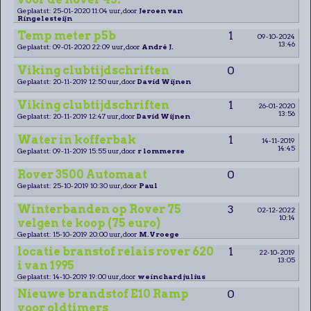
Geplaatst: 25-01-2020 11:04 uur, door
Jeroen van
Ringelesteijn
Temp meter p5b
1
09-10-2024
13:46
Geplaatst: 09-01-2020 22:09 uur, door
André J.
Viking clubtijdschriften
0
Geplaatst: 20-11-2019 12:50 uur, door
David Wijnen
Viking clubtijdschriften
1
26-01-2020
13:56
Geplaatst: 20-11-2019 12:47 uur, door
David Wijnen
Water in kofferbak
1
14-11-2019
14:45
Geplaatst: 09-11-2019 15:55 uur, door
r lommerse
Rover 3500 Automaat
0
Geplaatst: 25-10-2019 10:30 uur, door
Paul
Winterbanden op Rover 75
3
02-12-2022
10:14
velgen te koop (75 euro)
Geplaatst: 15-10-2019 20:00 uur, door
M.Vroege
locatie branstof relais rover 620
1
22-10-2019
13:05
i van 1995
Geplaatst: 14-10-2019 19:00 uur, door
weinchard julius
Nieuwe brandstof E10 Ramp
0
voor oldtimers