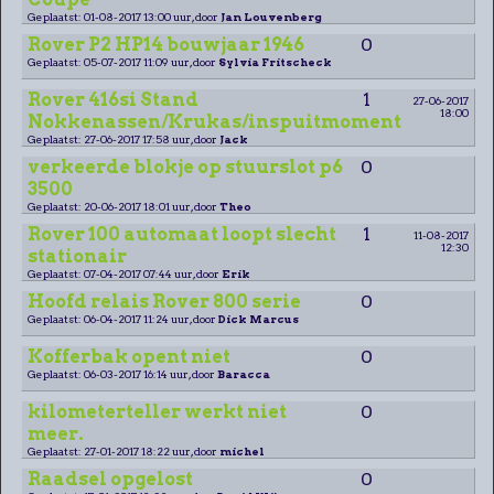
Geplaatst: 01-08-2017 13:00 uur, door
Jan Louvenberg
Rover P2 HP14 bouwjaar 1946
0
Geplaatst: 05-07-2017 11:09 uur, door
Sylvia Fritscheck
Rover 416si Stand
1
27-06-2017
18:00
Nokkenassen/Krukas/inspuitmoment
Geplaatst: 27-06-2017 17:58 uur, door
Jack
verkeerde blokje op stuurslot p6
0
3500
Geplaatst: 20-06-2017 18:01 uur, door
Theo
Rover 100 automaat loopt slecht
1
11-08-2017
12:30
stationair
Geplaatst: 07-04-2017 07:44 uur, door
Erik
Hoofd relais Rover 800 serie
0
Geplaatst: 06-04-2017 11:24 uur, door
Dick Marcus
Kofferbak opent niet
0
Geplaatst: 06-03-2017 16:14 uur, door
Baracca
kilometerteller werkt niet
0
meer.
Geplaatst: 27-01-2017 18:22 uur, door
michel
Raadsel opgelost
0