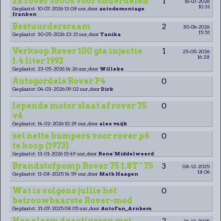
2x rover 3500s voor onderdelen
1
16-07-2026
10:31
Geplaatst: 10-07-2026 13:08 uur, door
autodemontage
franken
Bestuurdersraam
2
30-06-2026
15:51
Geplaatst: 30-05-2026 23:21 uur, door
Tanika
Verkoop Rover 100 gta injectie
1
25-05-2026
16:28
1.4 liter 1992
Geplaatst: 23-05-2026 14:26 uur, door
Willeke
Autogordels Rover P4
0
Geplaatst: 04-03-2026 09:02 uur, door
Dirk
lopende motor slaat af rover 75
0
v6
Geplaatst: 14-02-2026 10:29 uur, door
alex vuijk
set nette bumpers voor rover p6
0
te koop (1973)
Geplaatst: 13-01-2026 15:49 uur, door
Rene´Middelweerd
Brandstofpomp Rover 75 1.8T " 75
3
08-12-2025
18:06
Geplaatst: 11-08-2025 14:59 uur, door
Math Haagen
Wat is volgens jullie het
0
betrouwbaarste Rover-mod
Geplaatst: 21-07-2025 08:05 uur, door
AutoFan_Arnhem
Hoe alarm deactiveren met
2
26-12-2025