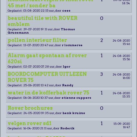
18:54
45 met / zonder ba
Geplaatst: 01-08-2020 22:15 uur, door
cees
beautiful tile with ROVER
0
emblem
Geplaatst: 29-07-2020 19:11 uur, door
Thomas
Grusemann
pollen interieur filter
2
24-08-2020
15:46
Geplaatst: 13-07-2020 20:47 uur, door
r lommerse
Alarm gaat spontaan af rover
1
24-08-2020
15:56
620si
Geplaatst: 02-07-2020 07:28 uur, door
Igor
BOORDCOMPUTER UITLEZEN
3
24-08-2020
16:00
ROVER 75
Geplaatst: 25-06-2020 13:42 uur, door
Randy
water in de kofferbak rover 75
1
24-08-2020
15:35
Geplaatst: 06-06-2020 10:37 uur, door
etienne cuppers
Rover brochures
0
Geplaatst: 24-05-2020 19:35 uur, door
henk kruims
velgen rover sd1
1
15-09-2020
16:47
Geplaatst: 16-04-2020 21:11 uur, door
Roderik