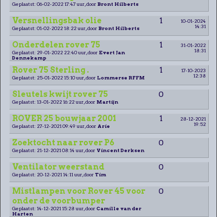
Geplaatst: 06-02-2022 17:47 uur, door
Bront Hilberts
Versnellingsbak olie
1
10-01-2024
14:31
Geplaatst: 01-02-2022 18:22 uur, door
Bront Hilberts
Onderdelen rover 75
1
31-01-2022
18:31
Geplaatst: 29-01-2022 22:40 uur, door
Evert Jan
Dennekamp
Rover 75 Sterling .
1
17-10-2023
12:38
Geplaatst: 25-01-2022 15:10 uur, door
Lommerse RFFM
Sleutels kwijt rover 75
0
Geplaatst: 13-01-2022 16:22 uur, door
Martijn
ROVER 25 bouwjaar 2001
1
28-12-2021
19:52
Geplaatst: 27-12-2021 09:49 uur, door
Arie
Zoektocht naar rover P6
0
Geplaatst: 21-12-2021 08:14 uur, door
Vincent Derksen
Ventilator weerstand
0
Geplaatst: 20-12-2021 14:11 uur, door
Tim
Mistlampen voor Rover 45 voor
0
onder de voorbumper
Geplaatst: 14-12-2021 15:28 uur, door
Camille van der
Harten