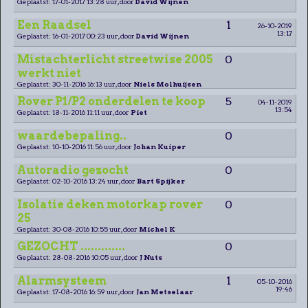
Geplaatst: 17-01-2017 13:28 uur, door
David Wijnen
Een Raadsel
1
26-10-2019
13:17
Geplaatst: 16-01-2017 00:23 uur, door
David Wijnen
Mistachterlicht streetwise 2005
0
werkt niet
Geplaatst: 30-11-2016 16:13 uur, door
Niels Molhuijsen
Rover P1/P2 onderdelen te koop
5
04-11-2019
13:54
Geplaatst: 18-11-2016 11:11 uur, door
Piet
waardebepaling..
0
Geplaatst: 10-10-2016 11:56 uur, door
Johan Kuiper
Autoradio gezocht
0
Geplaatst: 02-10-2016 13:24 uur, door
Bart Spijker
Isolatie deken motorkap rover
0
25
Geplaatst: 30-08-2016 10:55 uur, door
Michel K
GEZOCHT .............
0
Geplaatst: 28-08-2016 10:05 uur, door
J Nuts
Alarmsysteem
1
05-10-2016
19:46
Geplaatst: 17-08-2016 16:59 uur, door
Jan Metselaar