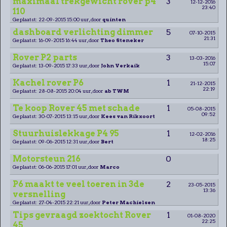
maximaal trekgewicht rover p4
3
12-12-2016
23:40
110
Geplaatst: 22-09-2015 15:00 uur, door
quinten
dashboard verlichting dimmer
5
07-10-2015
21:31
Geplaatst: 16-09-2015 16:44 uur, door
Theo Steneker
Rover P2 parts
3
13-03-2016
15:07
Geplaatst: 13-09-2015 17:33 uur, door
John Verkaik
Kachel rover P6
1
21-12-2015
22:19
Geplaatst: 28-08-2015 20:04 uur, door
ab TWM
Te koop Rover 45 met schade
1
05-08-2015
09:52
Geplaatst: 30-07-2015 13:15 uur, door
Kees van Rikxoort
Stuurhuislekkage P4 95
1
12-02-2016
18:25
Geplaatst: 09-06-2015 12:31 uur, door
Bert
Motorsteun 216
0
Geplaatst: 06-06-2015 17:01 uur, door
Marco
P6 maakt te veel toeren in 3de
2
23-05-2015
13:36
versnelling
Geplaatst: 27-04-2015 22:21 uur, door
Peter Machielsen
Tips gevraagd zoektocht Rover
1
01-08-2020
22:25
45