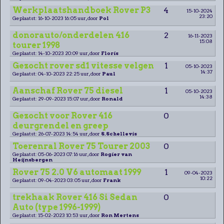
Werkplaatshandboek Rover P3
4
15-10-2024
23:20
Geplaatst: 16-10-2023 16:05 uur, door
Pol
donorauto/onderdelen 416
2
16-11-2023
15:08
tourer 1998
Geplaatst: 14-10-2023 20:09 uur, door
Floris
Gezocht rover sd1 vitesse velgen
1
05-10-2023
14:37
Geplaatst: 04-10-2023 22:25 uur, door
Paul
Aanschaf Rover 75 diesel
1
05-10-2023
14:38
Geplaatst: 29-09-2023 15:07 uur, door
Ronald
Gezocht voor Rover 416
0
deurgrendel en greep
Geplaatst: 26-07-2023 14:54 uur, door
S.Schellevis
Toerenral Rover 75 Tourer 2003
0
Geplaatst: 05-06-2023 07:16 uur, door
Rogier van
Heijnsbergen
Rover 75 2.0 V6 automaat 1999
1
09-04-2023
10:22
Geplaatst: 09-04-2023 03:05 uur, door
Frank
trekhaak Rover 416 Si Sedan
0
Auto (type 1996-1999)
Geplaatst: 15-02-2023 10:53 uur, door
Ron Mertens