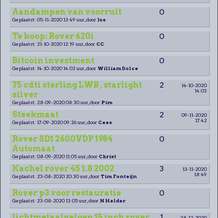
Aandampen van voorruit
0
Geplaatst: 05-11-2020 13:49 uur, door
Jos
Te koop: Rover 620i
0
Geplaatst: 21-10-2020 12:19 uur, door
CC
Bitcoin investment
0
Geplaatst: 14-10-2020 14:02 uur, door
William Dolce
75 cdti sterling LWB , starlight
2
14-10-2020
14:03
silver
Geplaatst: 28-09-2020 08:30 uur, door
Pim
Steekmaat
2
09-11-2020
17:42
Geplaatst: 17-09-2020 09:26 uur, door
Cees
Rover SD1 2600VDP 1984
0
Automaat
Geplaatst: 08-09-2020 11:05 uur, door
Christ
Kachel rover 45 1.8 2002
3
13-11-2020
18:49
Geplaatst: 23-08-2020 20:30 uur, door
Tim Fonteijn
Rover p3 voor restauratie
0
Geplaatst: 23-08-2020 13:05 uur, door
N Helder
lichtmetaalvelgen 15 inch rover
1
28-12-2020