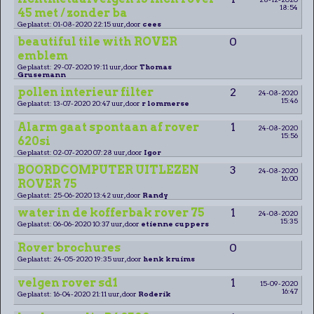
18:54
45 met / zonder ba
Geplaatst: 01-08-2020 22:15 uur, door
cees
beautiful tile with ROVER
0
emblem
Geplaatst: 29-07-2020 19:11 uur, door
Thomas
Grusemann
pollen interieur filter
2
24-08-2020
15:46
Geplaatst: 13-07-2020 20:47 uur, door
r lommerse
Alarm gaat spontaan af rover
1
24-08-2020
15:56
620si
Geplaatst: 02-07-2020 07:28 uur, door
Igor
BOORDCOMPUTER UITLEZEN
3
24-08-2020
16:00
ROVER 75
Geplaatst: 25-06-2020 13:42 uur, door
Randy
water in de kofferbak rover 75
1
24-08-2020
15:35
Geplaatst: 06-06-2020 10:37 uur, door
etienne cuppers
Rover brochures
0
Geplaatst: 24-05-2020 19:35 uur, door
henk kruims
velgen rover sd1
1
15-09-2020
16:47
Geplaatst: 16-04-2020 21:11 uur, door
Roderik