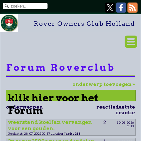
Rover Owners Club Holland
Forum Roverclub
onderwerp toevoegen »
klik hier voor het
onderwerpen
Forum
reacties
laatste
reactie
weerstand koelfan vervangen
2
30-07-2026
11:10
voor een gouden.
Geplaatst: 28-07-2026 09:37 uur, door
Jacky216