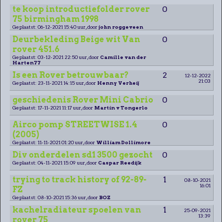
te koop introductiefolder rover
0
75 birmingham 1998
Geplaatst: 06-12-2021 15:40 uur, door
john roggeveen
Deurbekleding Beige wit Van
0
rover 451.6
Geplaatst: 03-12-2021 22:50 uur, door
Camille van der
Harten77
Is een Rover betrouwbaar?
2
12-12-2022
21:03
Geplaatst: 23-11-2021 14:15 uur, door
Henny Verheij
geschiedenis Rover Mini Cabrio
0
Geplaatst: 17-11-2021 11:17 uur, door
Martin v Tongerlo
Airco pomp STREETWISE 1.4
0
(2005)
Geplaatst: 11-11-2021 01:20 uur, door
William Dollimore
Div onderdelen sd1 3500 gezocht
0
Geplaatst: 04-11-2021 15:09 uur, door
Caspar Reedijk
trying to track history of 92-89-
1
08-10-2021
16:01
FZ
Geplaatst: 08-10-2021 15:36 uur, door
BOZ
kachelradiateur spoelen van
1
25-09-2021
13:39
rover 75