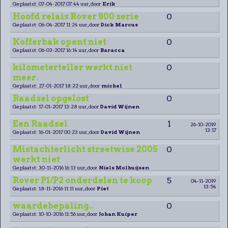
Geplaatst: 07-04-2017 07:44 uur, door
Erik
Hoofd relais Rover 800 serie
0
Geplaatst: 06-04-2017 11:24 uur, door
Dick Marcus
Kofferbak opent niet
0
Geplaatst: 06-03-2017 16:14 uur, door
Baracca
kilometerteller werkt niet
0
meer.
Geplaatst: 27-01-2017 18:22 uur, door
michel
Raadsel opgelost
0
Geplaatst: 17-01-2017 13:28 uur, door
David Wijnen
Een Raadsel
1
26-10-2019
13:17
Geplaatst: 16-01-2017 00:23 uur, door
David Wijnen
Mistachterlicht streetwise 2005
0
werkt niet
Geplaatst: 30-11-2016 16:13 uur, door
Niels Molhuijsen
Rover P1/P2 onderdelen te koop
5
04-11-2019
13:54
Geplaatst: 18-11-2016 11:11 uur, door
Piet
waardebepaling..
0
Geplaatst: 10-10-2016 11:56 uur, door
Johan Kuiper