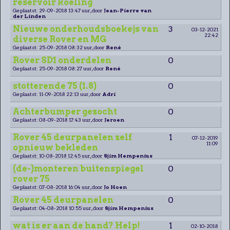
reservoir koeling
Geplaatst: 29-09-2018 13:47 uur, door
Jean-Pierre van
der Linden
Nieuwe onderhoudsboekejs van
3
03-12-2021
22:42
diverse Rover en MG
Geplaatst: 25-09-2018 08:32 uur, door
René
Rover SD1 onderdelen
0
Geplaatst: 25-09-2018 08:27 uur, door
René
stotterende 75 (1.8)
0
Geplaatst: 11-09-2018 22:13 uur, door
Adri
Achterbumper gezocht
0
Geplaatst: 08-09-2018 17:43 uur, door
Jeroen
Rover 45 deurpanelen zelf
1
07-12-2019
11:09
opnieuw bekleden
Geplaatst: 10-08-2018 12:45 uur, door
Sjim Hempenius
(de-)monteren buitenspiegel
0
rover 75
Geplaatst: 07-08-2018 16:04 uur, door
Jo Hoen
Rover 45 deurpanelen
0
Geplaatst: 04-08-2018 10:55 uur, door
Sjim Hempenius
wat is er aan de hand? Help!
1
02-10-2018