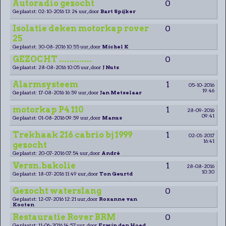
Autoradio gezocht
0
Geplaatst: 02-10-2016 13:24 uur, door
Bart Spijker
Isolatie deken motorkap rover
0
25
Geplaatst: 30-08-2016 10:55 uur, door
Michel K
GEZOCHT .............
0
Geplaatst: 28-08-2016 10:05 uur, door
J Nuts
Alarmsysteem
1
05-10-2016
19:46
Geplaatst: 17-08-2016 16:59 uur, door
Jan Metselaar
motorkap P4 110
1
28-09-2016
09:41
Geplaatst: 01-08-2016 09:59 uur, door
Manus
Trekhaak 216 cabrio bj 1999
1
02-01-2017
16:41
gezocht
Geplaatst: 20-07-2016 07:54 uur, door
André
Versn.bakolie
1
28-08-2016
10:30
Geplaatst: 18-07-2016 11:49 uur, door
Ton Geurtd
Gezocht waterslang
0
Geplaatst: 12-07-2016 12:21 uur, door
Roxanne van
Kooten
Restauratie Rover BRM
0
Geplaatst: 11-06-2016 14:57 uur, door
Erwin den Hoed