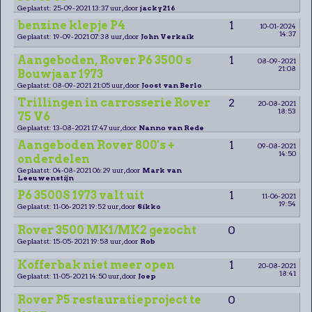
Geplaatst: 25-09-2021 13:37 uur, door
jacky216
benzine klepje P4
1
10-01-2024
14:37
Geplaatst: 19-09-2021 07:38 uur, door
John Verkaik
Aangeboden, Rover P6 3500 s
1
08-09-2021
21:08
Bouwjaar 1973
Geplaatst: 08-09-2021 21:05 uur, door
Joost van Berlo
Trillingen in carrosserie Rover
2
20-08-2021
18:53
75 V6
Geplaatst: 13-08-2021 17:47 uur, door
Nanno van Rede
Aangeboden Rover 800's +
1
09-08-2021
14:50
onderdelen
Geplaatst: 04-08-2021 06:29 uur, door
Mark van
Leeuwenstijn
P6 3500S 1973 valt uit
1
11-06-2021
19:54
Geplaatst: 11-06-2021 19:52 uur, door
Sikko
Rover 3500 MK1/MK2 gezocht
0
Geplaatst: 15-05-2021 19:58 uur, door
Rob
Kofferbak niet meer open
1
20-08-2021
18:41
Geplaatst: 11-05-2021 14:50 uur, door
Joep
Rover P5 restauratieproject te
0