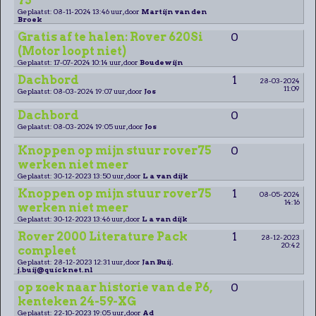
75
Geplaatst: 08-11-2024 13:46 uur, door
Martijn van den
Broek
Gratis af te halen: Rover 620Si
0
(Motor loopt niet)
Geplaatst: 17-07-2024 10:14 uur, door
Boudewijn
Dachbord
1
28-03-2024
11:09
Geplaatst: 08-03-2024 19:07 uur, door
Jos
Dachbord
0
Geplaatst: 08-03-2024 19:05 uur, door
Jos
Knoppen op mijn stuur rover75
0
werken niet meer
Geplaatst: 30-12-2023 13:50 uur, door
L a van dijk
Knoppen op mijn stuur rover75
1
08-05-2024
14:16
werken niet meer
Geplaatst: 30-12-2023 13:46 uur, door
L a van dijk
Rover 2000 Literature Pack
1
28-12-2023
20:42
compleet
Geplaatst: 28-12-2023 12:31 uur, door
Jan Buij.
j.buij@quicknet.nl
op zoek naar historie van de P6,
0
kenteken 24-59-XG
Geplaatst: 22-10-2023 19:05 uur, door
Ad