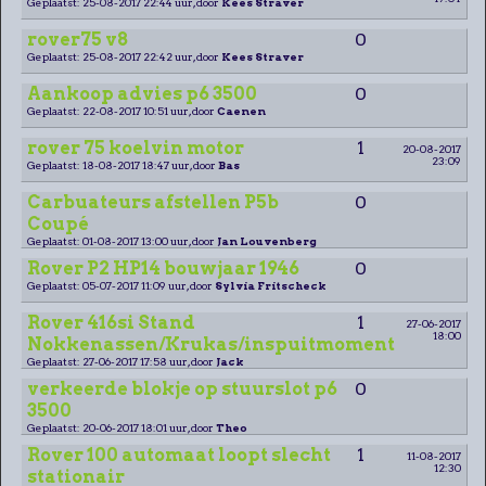
Geplaatst: 25-08-2017 22:44 uur, door
Kees Straver
rover75 v8
0
Geplaatst: 25-08-2017 22:42 uur, door
Kees Straver
Aankoop advies p6 3500
0
Geplaatst: 22-08-2017 10:51 uur, door
Caenen
rover 75 koelvin motor
1
20-08-2017
23:09
Geplaatst: 18-08-2017 18:47 uur, door
Bas
Carbuateurs afstellen P5b
0
Coupé
Geplaatst: 01-08-2017 13:00 uur, door
Jan Louvenberg
Rover P2 HP14 bouwjaar 1946
0
Geplaatst: 05-07-2017 11:09 uur, door
Sylvia Fritscheck
Rover 416si Stand
1
27-06-2017
18:00
Nokkenassen/Krukas/inspuitmoment
Geplaatst: 27-06-2017 17:58 uur, door
Jack
verkeerde blokje op stuurslot p6
0
3500
Geplaatst: 20-06-2017 18:01 uur, door
Theo
Rover 100 automaat loopt slecht
1
11-08-2017
12:30
stationair