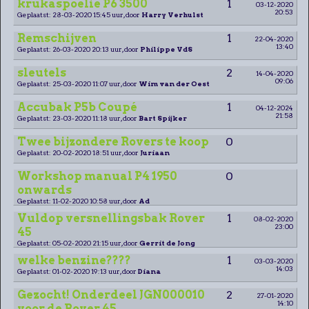
krukaspoelie P6 3500
1
03-12-2020
20:53
Geplaatst: 28-03-2020 15:45 uur, door
Harry Verhulst
Remschijven
1
22-04-2020
13:40
Geplaatst: 26-03-2020 20:13 uur, door
Philippe VdS
sleutels
2
14-04-2020
09:06
Geplaatst: 25-03-2020 11:07 uur, door
Wim van der Oest
Accubak P5b Coupé
1
04-12-2024
21:58
Geplaatst: 23-03-2020 11:18 uur, door
Bart Spijker
Twee bijzondere Rovers te koop
0
Geplaatst: 20-02-2020 18:51 uur, door
Juriaan
Workshop manual P4 1950
0
onwards
Geplaatst: 11-02-2020 10:58 uur, door
Ad
Vuldop versnellingsbak Rover
1
08-02-2020
23:00
45
Geplaatst: 05-02-2020 21:15 uur, door
Gerrit de Jong
welke benzine????
1
03-03-2020
14:03
Geplaatst: 01-02-2020 19:13 uur, door
Diana
Gezocht! Onderdeel JGN000010
2
27-01-2020
14:10
voor de Rover 45.