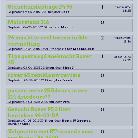
Stuurhuislekkage P4 95
1
12-02-2016
18:25
Geplaatst: 09-06-2015 12:31 uur, door
Bert
Motorsteun 216
0
Geplaatst: 06-06-2015 17:01 uur, door
Marco
P6 maakt te veel toeren in 3de
2
23-05-2015
13:36
versnelling
Geplaatst: 27-04-2015 22:21 uur, door
Peter Machielsen
Tips gevraagd zoektocht Rover
1
01-08-2020
22:25
45
Geplaatst: 03-04-2015 22:56 uur, door
Skooij
rover 45 remklauw revisie
0
Geplaatst: 28-03-2015 17:49 uur, door
frank
passen rover 25 5deurs in een
0
214 driedeurs??
Geplaatst: 02-03-2015 20:57 uur, door
Pim
Gezocht Rover P5 3 liter
0
kenteken 94-03-DA
Geplaatst: 01-03-2015 09:14 uur, door
Henk Wierenga
0570-564088
Velgmaten met ET-waarde voor
0
een Serie I P6, 3500