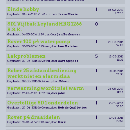
Einde hobby
1
28-02-2019
09:45
Geplaatst: 04-06-2016 21:28 uur, door
Jean-Marie
SD1 Vijfbak LeylandHRG 1266
0
B.S.K.
Geplaatst: 14-05-2016 11:29 uur, door
Jan Boshamer
Rover 100 p4 waterpomp
1
23-05-2016
14:43
Geplaatst: 10-05-2016 15:04 uur, door
Leo Valster
Lakproblemen
5
12-05-2016
16:37
Geplaatst: 03-05-2016 10:26 uur, door
Bart Spijker
Rober 25 afstandbediening
1
01-06-2016
12:00
werkt niet en alarm slaa
Geplaatst: 02-05-2016 07:49 uur, door
Cihan
verwarming wordt niet warm
1
03-05-2019
11:45
Geplaatst: 26-04-2016 00:12 uur, door
john
Overtollige SD 1 onderdelen
1
21-01-2018
10:30
Geplaatst: 24-04-2016 16:06 uur, door
Rob de Quillettes
Rover p4 draaidelen
1
10-05-2016
14:53
Geplaatst: 15-04-2016 13:04 uur, door
Sjirk