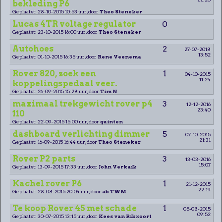
bekleding P6
Geplaatst: 28-10-2015 10:53 uur, door
Theo Steneker
Lucas 4TR voltage regulator
0
Geplaatst: 23-10-2015 16:00 uur, door
Theo Steneker
Autohoes
2
27-07-2018
13:52
Geplaatst: 01-10-2015 16:35 uur, door
Rene Veenema
Rover 820, zoek een
1
04-10-2015
11:24
koppelingspedaal veer.
Geplaatst: 26-09-2015 15:28 uur, door
Tim N
maximaal trekgewicht rover p4
3
12-12-2016
23:40
110
Geplaatst: 22-09-2015 15:00 uur, door
quinten
dashboard verlichting dimmer
5
07-10-2015
21:31
Geplaatst: 16-09-2015 16:44 uur, door
Theo Steneker
Rover P2 parts
3
13-03-2016
15:07
Geplaatst: 13-09-2015 17:33 uur, door
John Verkaik
Kachel rover P6
1
21-12-2015
22:19
Geplaatst: 28-08-2015 20:04 uur, door
ab TWM
Te koop Rover 45 met schade
1
05-08-2015
09:52
Geplaatst: 30-07-2015 13:15 uur, door
Kees van Rikxoort