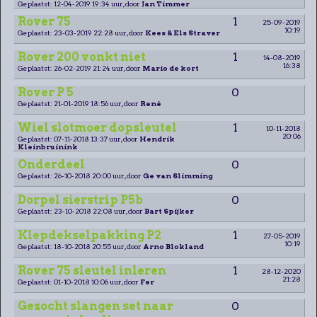
Geplaatst: 12-04-2019 19:34 uur, door
Jan Timmer
Rover 75
1
25-09-2019
10:19
Geplaatst: 23-03-2019 22:28 uur, door
Kees & Els Straver
Rover 200 vonkt niet
1
14-08-2019
16:38
Geplaatst: 26-02-2019 21:24 uur, door
Mario de kort
Rover P 5
0
Geplaatst: 21-01-2019 18:56 uur, door
René
Wiel slotmoer dopsleutel
1
10-11-2018
20:06
Geplaatst: 07-11-2018 13:37 uur, door
Hendrik
Kleinbruinink
Onderdeel
0
Geplaatst: 26-10-2018 20:00 uur, door
Ge van Slimming
Dorpel sierstrip P5b
0
Geplaatst: 23-10-2018 22:08 uur, door
Bart Spijker
Klepdekselpakking P2
1
27-05-2019
10:19
Geplaatst: 18-10-2018 20:55 uur, door
Arno Blokland
Rover 75 sleutel inleren
1
28-12-2020
21:28
Geplaatst: 01-10-2018 10:06 uur, door
Fer
Gezocht slangen set naar
0