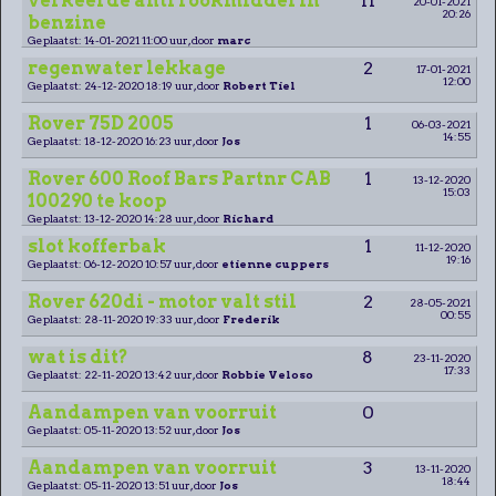
verkeerde anti rookmiddel in
11
20-01-2021
20:26
benzine
Geplaatst: 14-01-2021 11:00 uur, door
marc
regenwater lekkage
2
17-01-2021
12:00
Geplaatst: 24-12-2020 18:19 uur, door
Robert Tiel
Rover 75D 2005
1
06-03-2021
14:55
Geplaatst: 18-12-2020 16:23 uur, door
Jos
Rover 600 Roof Bars Partnr CAB
1
13-12-2020
15:03
100290 te koop
Geplaatst: 13-12-2020 14:28 uur, door
Richard
slot kofferbak
1
11-12-2020
19:16
Geplaatst: 06-12-2020 10:57 uur, door
etienne cuppers
Rover 620di - motor valt stil
2
28-05-2021
00:55
Geplaatst: 28-11-2020 19:33 uur, door
Frederik
wat is dit?
8
23-11-2020
17:33
Geplaatst: 22-11-2020 13:42 uur, door
Robbie Veloso
Aandampen van voorruit
0
Geplaatst: 05-11-2020 13:52 uur, door
Jos
Aandampen van voorruit
3
13-11-2020
18:44
Geplaatst: 05-11-2020 13:51 uur, door
Jos