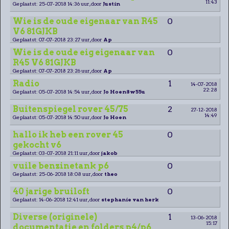
11:43
Geplaatst: 25-07-2018 14:36 uur, door
Justin
Wie is de oude eigenaar van R45
0
V6 81GJKB
Geplaatst: 07-07-2018 23:27 uur, door
Ap
Wie is de oude eig eigenaar van
0
R45 V6 81GJKB
Geplaatst: 07-07-2018 23:26 uur, door
Ap
Radio
1
14-07-2018
22:28
Geplaatst: 05-07-2018 14:54 uur, door
Jo Hoen8w55u
Buitenspiegel rover 45/75
2
27-12-2018
14:49
Geplaatst: 05-07-2018 14:50 uur, door
Jo Hoen
hallo ik heb een rover 45
0
gekocht v6
Geplaatst: 03-07-2018 21:11 uur, door
jakob
vuile benzinetank p6
0
Geplaatst: 25-06-2018 18:08 uur, door
theo
40 jarige bruiloft
0
Geplaatst: 14-06-2018 12:41 uur, door
stephanie van herk
Diverse (originele)
1
13-06-2018
15:17
documentatie en folders p4/p6