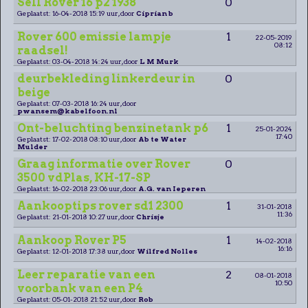
Sell Rover 16 p2 1938
0
Geplaatst: 16-04-2018 15:19 uur, door
Ciprian b
Rover 600 emissie lampje
1
22-05-2019
08:12
raadsel!
Geplaatst: 03-04-2018 14:24 uur, door
L M Murk
deurbekleding linkerdeur in
0
beige
Geplaatst: 07-03-2018 16:24 uur, door
pwansem@kabelfoon.nl
Ont-beluchting benzinetank p6
1
25-01-2024
17:40
Geplaatst: 17-02-2018 08:10 uur, door
Ab te Water
Mulder
Graag informatie over Rover
0
3500 vdPlas, KH-17-SP
Geplaatst: 16-02-2018 23:06 uur, door
A.G. van Ieperen
Aankooptips rover sd1 2300
1
31-01-2018
11:36
Geplaatst: 21-01-2018 10:27 uur, door
Chrisje
Aankoop Rover P5
1
14-02-2018
16:16
Geplaatst: 12-01-2018 17:38 uur, door
Wilfred Nolles
Leer reparatie van een
2
08-01-2018
10:50
voorbank van een P4
Geplaatst: 05-01-2018 21:52 uur, door
Rob