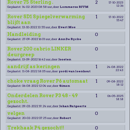
Rover 75 Sterling .
2
17-10-2023
12:36
Geplaatst: 14-02-2023 08:58 uur, door
Lommerse RFFM
Rover SD1 Spiegelverwarming
1
17-10-2022
15:47
blijft aan
Geplaatst: 13-10-2022 13:55 uur, door
Evert Mos
Handleiding
0
Geplaatst: 27-09-2022 16:01 uur, door
Ann De Rycke
Rover 200 cabrio LINKER
0
deurgreep
Geplaatst: 13-09-2022 16:42 uur, door
Joosten
aandrijf as keringen
1
24-08-2022
22:43
Geplaatst: 11-08-2022 18:05 uur, door
yordi van loenhout
choke vraag Rover P6 automaat
1
09-08-2022
18:12
Geplaatst: 06-08-2022 12:04 uur, door
Simon
Onderdelen Rover P3 48 - 49
1
06-05-2025
18:18
gezocht.
Geplaatst: 09-03-2022 19:24 uur, door
Johan Rutgeerts
velgen
0
Geplaatst: 20-02-2022 07:25 uur, door
Robert
Trekhaak P4 gezocht!!
0