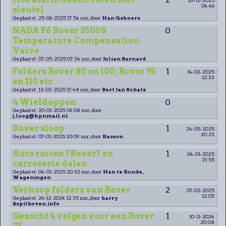
04:46
sleutel
Geplaatst: 25-06-2025 17:54 uur, door
Han Geboers
NADA P6 Rover 3500S
0
Temperature Compensation
Valve
Geplaatst: 07-05-2025 07:34 uur, door
Julian Barnard
Folders Rover 80 en 100; Rover 95
1
14-03-2025
12:33
en 110 etc
Geplaatst: 12-03-2025 17:48 uur, door
Bert Jan Schatz
4 Wieldoppen
0
Geplaatst: 20-01-2025 18:08 uur, door
j.loog@kpnmail.nl
Rover sloop
1
24-05-2025
20:23
Geplaatst: 07-01-2025 20:09 uur, door
Ramon
Auto ruiten ?Rover? en
1
04-01-2025
21:55
carroserie delen
Geplaatst: 04-01-2025 20:52 uur, door
Han te Ronde,
Wageningen
Verkoop folders van Rover
2
07-02-2025
12:05
Geplaatst: 26-12-2024 12:35 uur, door
harry
&spithoven.info
Gezocht 4 velgen voor een Rover
1
10-11-2024
20:08