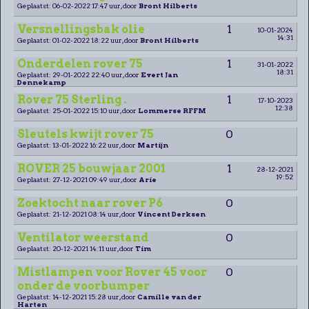
Geplaatst: 06-02-2022 17:47 uur, door
Bront Hilberts
Versnellingsbak olie
1
10-01-2024
14:31
Geplaatst: 01-02-2022 18:22 uur, door
Bront Hilberts
Onderdelen rover 75
1
31-01-2022
18:31
Geplaatst: 29-01-2022 22:40 uur, door
Evert Jan
Dennekamp
Rover 75 Sterling .
1
17-10-2023
12:38
Geplaatst: 25-01-2022 15:10 uur, door
Lommerse RFFM
Sleutels kwijt rover 75
0
Geplaatst: 13-01-2022 16:22 uur, door
Martijn
ROVER 25 bouwjaar 2001
1
28-12-2021
19:52
Geplaatst: 27-12-2021 09:49 uur, door
Arie
Zoektocht naar rover P6
0
Geplaatst: 21-12-2021 08:14 uur, door
Vincent Derksen
Ventilator weerstand
0
Geplaatst: 20-12-2021 14:11 uur, door
Tim
Mistlampen voor Rover 45 voor
0
onder de voorbumper
Geplaatst: 14-12-2021 15:28 uur, door
Camille van der
Harten