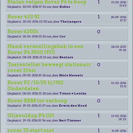
Stalen velgen Rover P6 te koop
1
31-03-2016
11:45
Geplaatst: 30-03-2016 17:34 uur, door
Kobus
Rover 420 SI
1
26-09-2016
17:17
Geplaatst: 20-03-2016 22:55 uur, door
Thei jaegers
Rover 620Di
0
Geplaatst: 18-03-2016 15:30 uur, door
Cor
Hand versnellingsbak in een
1
06-01-2017
19:26
Rover P6 3500 1970
Geplaatst: 08-03-2016 21:13 uur, door
Benlaro
Toerenteller beweegt stationair
0
rover 214si
Geplaatst: 07-03-2016 19:26 uur, door
Niels Hessels
Rover P2 / 10/25 bj 1932
1
13-03-2016
15:11
Onderdelen
Geplaatst: 06-03-2016 13:20 uur, door
Timon v Lenthe
Rover BRM ter verkoop
0
Geplaatst: 29-01-2016 21:37 uur, door
Erwin den Hoed
Olievuldop P4 100
1
12-02-2016
18:23
Geplaatst: 29-01-2016 19:54 uur, door
Bert Timmer
rover 75 start niet
1
11-09-2016