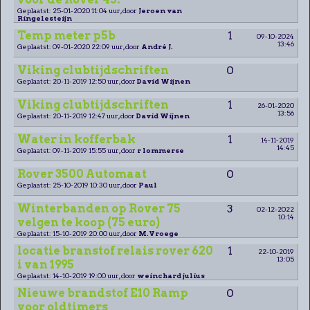
Geplaatst: 25-01-2020 11:04 uur, door
Jeroen van
Ringelesteijn
Temp meter p5b
1
09-10-2024
13:46
Geplaatst: 09-01-2020 22:09 uur, door
André J.
Viking clubtijdschriften
0
Geplaatst: 20-11-2019 12:50 uur, door
David Wijnen
Viking clubtijdschriften
1
26-01-2020
13:56
Geplaatst: 20-11-2019 12:47 uur, door
David Wijnen
Water in kofferbak
1
14-11-2019
14:45
Geplaatst: 09-11-2019 15:55 uur, door
r lommerse
Rover 3500 Automaat
0
Geplaatst: 25-10-2019 10:30 uur, door
Paul
Winterbanden op Rover 75
3
02-12-2022
10:14
velgen te koop (75 euro)
Geplaatst: 15-10-2019 20:00 uur, door
M.Vroege
locatie branstof relais rover 620
1
22-10-2019
13:05
i van 1995
Geplaatst: 14-10-2019 19:00 uur, door
weinchard julius
Nieuwe brandstof E10 Ramp
0
voor oldtimers