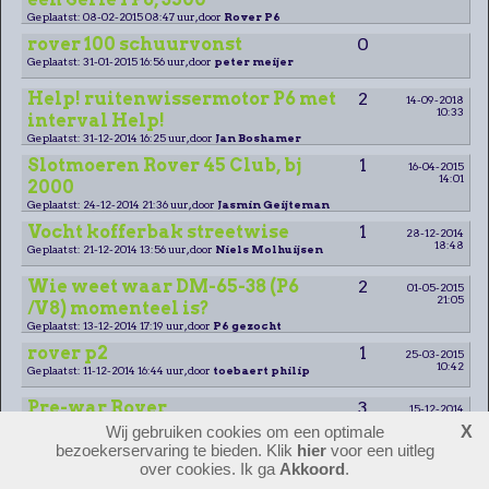
Geplaatst: 08-02-2015 08:47 uur, door
Rover P6
rover 100 schuurvonst
0
Geplaatst: 31-01-2015 16:56 uur, door
peter meijer
Help! ruitenwissermotor P6 met
2
14-09-2018
10:33
interval Help!
Geplaatst: 31-12-2014 16:25 uur, door
Jan Boshamer
Slotmoeren Rover 45 Club, bj
1
16-04-2015
14:01
2000
Geplaatst: 24-12-2014 21:36 uur, door
Jasmin Geijteman
Vocht kofferbak streetwise
1
28-12-2014
18:48
Geplaatst: 21-12-2014 13:56 uur, door
Niels Molhuijsen
Wie weet waar DM-65-38 (P6
2
01-05-2015
21:05
/V8) momenteel is?
Geplaatst: 13-12-2014 17:19 uur, door
P6 gezocht
rover p2
1
25-03-2015
10:42
Geplaatst: 11-12-2014 16:44 uur, door
toebaert philip
Pre-war Rover
3
15-12-2014
12:36
Geplaatst: 26-11-2014 20:35 uur, door
Classic-Rover
Wij gebruiken cookies om een optimale
X
bezoekerservaring te bieden. Klik
hier
voor een uitleg
Gezocht: Motorkap rover 45
2
07-12-2014
over cookies. Ik ga
Akkoord
.
14:19
Geplaatst: 18-11-2014 14:06 uur, door
Jos