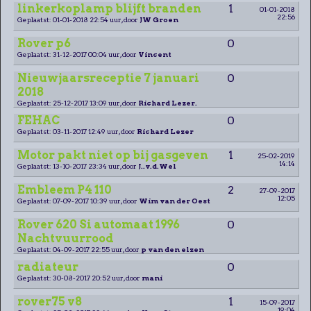
linkerkoplamp blijft branden
1
01-01-2018
22:56
Geplaatst: 01-01-2018 22:54 uur, door
JW Groen
Rover p6
0
Geplaatst: 31-12-2017 00:04 uur, door
Vincent
Nieuwjaarsreceptie 7 januari
0
2018
Geplaatst: 25-12-2017 13:09 uur, door
Richard Lezer.
FEHAC
0
Geplaatst: 03-11-2017 12:49 uur, door
Richard Lezer
Motor pakt niet op bij gasgeven
1
25-02-2019
14:14
Geplaatst: 13-10-2017 23:34 uur, door
J..v.d.Wel
Embleem P4 110
2
27-09-2017
12:05
Geplaatst: 07-09-2017 10:39 uur, door
Wim van der Oest
Rover 620 Si automaat 1996
0
Nachtvuurrood
Geplaatst: 04-09-2017 22:55 uur, door
p van den elzen
radiateur
0
Geplaatst: 30-08-2017 20:52 uur, door
mani
rover75 v8
1
15-09-2017
19:04