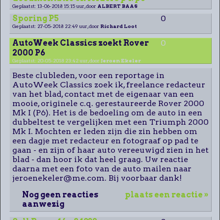
Geplaatst: 13-06-2018 15:15 uur, door
ALBERT BAAS
Sporing P5
0
Geplaatst: 27-05-2018 22:49 uur, door
Richard Loot
AutoWeek Classics zoekt Rover
0
2000 P6
Geplaatst: 20-05-2018 23:42 uur, door
Jeroen Ekeler
Beste clubleden, voor een reportage in
AutoWeek Classics zoek ik, freelance redacteur
van het blad, contact met de eigenaar van een
mooie, originele c.q. gerestaureerde Rover 2000
Mk I (P6). Het is de bedoeling om de auto in een
dubbeltest te vergelijken met een Triumph 2000
Mk I. Mochten er leden zijn die zin hebben om
een dagje met redacteur en fotograaf op pad te
gaan - en zijn of haar auto vereeuwigd zien in het
blad - dan hoor ik dat heel graag. Uw reactie
daarna met een foto van de auto mailen naar
jeroenekeler@me.com. Bij voorbaar dank!
Nog geen reacties
plaats een reactie »
aanwezig