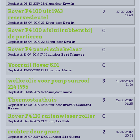
Geplaatst: 03-10-2019 23:41 uur, door
Erwin
Rover P4 100 uit 1963
2
27-09-2019
17:40
reservesleutel
Geplaatst: 18-09-2019 23:12 uur, door
Erwin
Rover P4 100 afsluitrubbers bij
0
de portieren
Geplaatst: 18-09-2019 22:58 uur, door
Erwin
Rover P4 panel schakelaar
0
Geplaatst: 11-09-2019 17:46 uur, door
Bert Timmer
Voorruit Rover SD1
0
Geplaatst: 10-09-2019 13:41 uur, door
Hans
welke olie voor pomp sunroof
3
18-02-2021
11:56
214 1995
Geplaatst: 31-08-2019 14:46 uur, door
marc
Thermostaathuis
3
27-08-2019
14:25
Geplaatst: 12-08-2019 18:57 uur, door
Bram Toussaint
Raven
Rover P4 110 ruitenwisser roller
0
Geplaatst: 09-07-2019 21:15 uur, door
Rob
rechter deur groen
2
09-09-2019
20:41
Geplaatst: 06-07-2019 17:00 uur, door
Ele Sixma