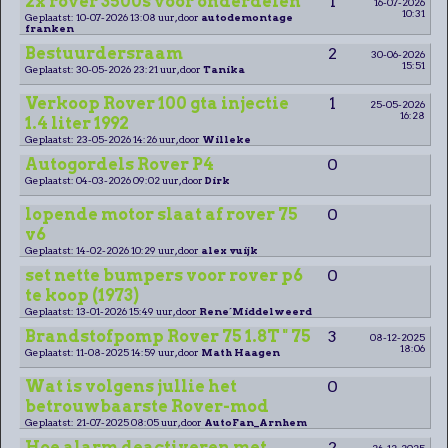
2x rover 3500s voor onderdelen
1
16-07-2026
10:31
Geplaatst: 10-07-2026 13:08 uur, door
autodemontage
franken
Bestuurdersraam
2
30-06-2026
15:51
Geplaatst: 30-05-2026 23:21 uur, door
Tanika
Verkoop Rover 100 gta injectie
1
25-05-2026
16:28
1.4 liter 1992
Geplaatst: 23-05-2026 14:26 uur, door
Willeke
Autogordels Rover P4
0
Geplaatst: 04-03-2026 09:02 uur, door
Dirk
lopende motor slaat af rover 75
0
v6
Geplaatst: 14-02-2026 10:29 uur, door
alex vuijk
set nette bumpers voor rover p6
0
te koop (1973)
Geplaatst: 13-01-2026 15:49 uur, door
Rene´Middelweerd
Brandstofpomp Rover 75 1.8T " 75
3
08-12-2025
18:06
Geplaatst: 11-08-2025 14:59 uur, door
Math Haagen
Wat is volgens jullie het
0
betrouwbaarste Rover-mod
Geplaatst: 21-07-2025 08:05 uur, door
AutoFan_Arnhem
Hoe alarm deactiveren met
2
26-12-2025