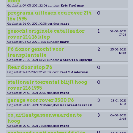
koop
Geplaatst: 09-05-2021 22:04 uur, door
Eric Taelman
programa uitlezen ecu rover 214
0
16v 1995
Geplaatst: 24-04-2021 10:08 uur, door
marc
gezocht originele catalizador
1
08-03-2021
17:03
rover 214 16 klep
Geplaatst: 05-03-2021 12:07 uur, door
marc
P6 donor gezocht voor
2
25-02-2021
17:58
transplantatie
Geplaatst: 21-02-2021 18:23 uur, door
Anton van Rijswijk
Rear door stop P6
0
Geplaatst: 17-02-2021 22:26 uur, door
Paul T Anderson
stationair toerental blijft hoog
0
rover 216 1995
Geplaatst: 29-01-2021 20:09 uur, door
marc
garage voor rover 3500 P6
3
23-01-2021
19:16
Geplaatst: 23-01-2021 09:35 uur, door
koenraad decrock
co ,uitlaatgassenwaarden te
3
06-03-2021
14:48
hoog
Geplaatst: 20-01-2021 22:05 uur, door
marc