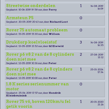
Streetwise onderdelen
1
14-08-2019
16:09
Geplaatst: 10-06-2019 19:58 uur, door
Ferry
Armsteun P5
0
Geplaatst: 20-05-2019 20:43 uur, door
Richard Loot
Rover 75 automaat probleem
0
Geplaatst: 15-05-2019 15:30 uur, door
Willem
Drukdorp koelvloeistof
3
14-08-2019
16:35
Geplaatst: 13-05-2019 21:52 uur, door
GJ Eleveld
Rover p6 v8 2 van de 8 cylinders
2
27-08-2019
13:12
doen niet mee
Geplaatst: 12-05-2019 10:36 uur, door
Peter
Rover p6 v8 2 van de 8 cylnders
1
25-01-2024
17:34
doen niet mee
Geplaatst: 12-05-2019 10:00 uur, door
Peter
1.8 K series serienummer van
0
motor
Geplaatst: 25-04-2019 17:57 uur, door
Hendrik
Kleinbruinink
Rover 75 v6, boven 120km/u fel
1
20-01-2020
21:26
getik voorin