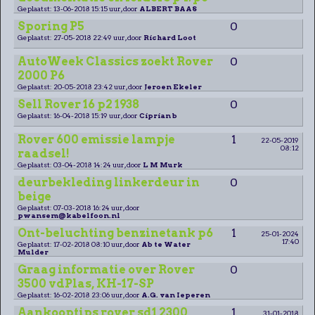
Geplaatst: 13-06-2018 15:15 uur, door
ALBERT BAAS
Sporing P5
0
Geplaatst: 27-05-2018 22:49 uur, door
Richard Loot
AutoWeek Classics zoekt Rover
0
2000 P6
Geplaatst: 20-05-2018 23:42 uur, door
Jeroen Ekeler
Sell Rover 16 p2 1938
0
Geplaatst: 16-04-2018 15:19 uur, door
Ciprian b
Rover 600 emissie lampje
1
22-05-2019
08:12
raadsel!
Geplaatst: 03-04-2018 14:24 uur, door
L M Murk
deurbekleding linkerdeur in
0
beige
Geplaatst: 07-03-2018 16:24 uur, door
pwansem@kabelfoon.nl
Ont-beluchting benzinetank p6
1
25-01-2024
17:40
Geplaatst: 17-02-2018 08:10 uur, door
Ab te Water
Mulder
Graag informatie over Rover
0
3500 vdPlas, KH-17-SP
Geplaatst: 16-02-2018 23:06 uur, door
A.G. van Ieperen
Aankooptips rover sd1 2300
1
31-01-2018