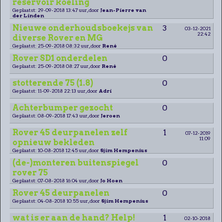
reservoir koeling
Geplaatst: 29-09-2018 13:47 uur, door
Jean-Pierre van
der Linden
Nieuwe onderhoudsboekejs van
3
03-12-2021
22:42
diverse Rover en MG
Geplaatst: 25-09-2018 08:32 uur, door
René
Rover SD1 onderdelen
0
Geplaatst: 25-09-2018 08:27 uur, door
René
stotterende 75 (1.8)
0
Geplaatst: 11-09-2018 22:13 uur, door
Adri
Achterbumper gezocht
0
Geplaatst: 08-09-2018 17:43 uur, door
Jeroen
Rover 45 deurpanelen zelf
1
07-12-2019
11:09
opnieuw bekleden
Geplaatst: 10-08-2018 12:45 uur, door
Sjim Hempenius
(de-)monteren buitenspiegel
0
rover 75
Geplaatst: 07-08-2018 16:04 uur, door
Jo Hoen
Rover 45 deurpanelen
0
Geplaatst: 04-08-2018 10:55 uur, door
Sjim Hempenius
wat is er aan de hand? Help!
1
02-10-2018