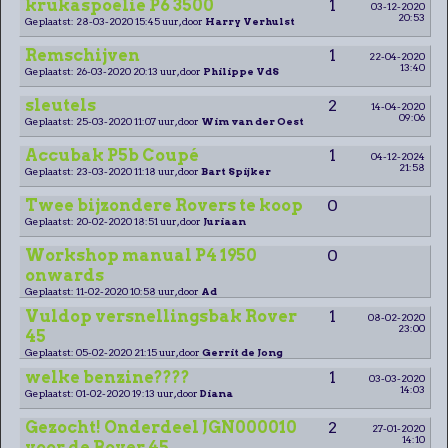
krukaspoelie P6 3500
1
03-12-2020
20:53
Geplaatst: 28-03-2020 15:45 uur, door
Harry Verhulst
Remschijven
1
22-04-2020
13:40
Geplaatst: 26-03-2020 20:13 uur, door
Philippe VdS
sleutels
2
14-04-2020
09:06
Geplaatst: 25-03-2020 11:07 uur, door
Wim van der Oest
Accubak P5b Coupé
1
04-12-2024
21:58
Geplaatst: 23-03-2020 11:18 uur, door
Bart Spijker
Twee bijzondere Rovers te koop
0
Geplaatst: 20-02-2020 18:51 uur, door
Juriaan
Workshop manual P4 1950
0
onwards
Geplaatst: 11-02-2020 10:58 uur, door
Ad
Vuldop versnellingsbak Rover
1
08-02-2020
23:00
45
Geplaatst: 05-02-2020 21:15 uur, door
Gerrit de Jong
welke benzine????
1
03-03-2020
14:03
Geplaatst: 01-02-2020 19:13 uur, door
Diana
Gezocht! Onderdeel JGN000010
2
27-01-2020
14:10
voor de Rover 45.