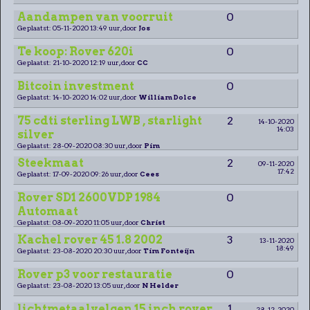
Aandampen van voorruit
0
Geplaatst: 05-11-2020 13:49 uur, door
Jos
Te koop: Rover 620i
0
Geplaatst: 21-10-2020 12:19 uur, door
CC
Bitcoin investment
0
Geplaatst: 14-10-2020 14:02 uur, door
William Dolce
75 cdti sterling LWB , starlight
2
14-10-2020
14:03
silver
Geplaatst: 28-09-2020 08:30 uur, door
Pim
Steekmaat
2
09-11-2020
17:42
Geplaatst: 17-09-2020 09:26 uur, door
Cees
Rover SD1 2600VDP 1984
0
Automaat
Geplaatst: 08-09-2020 11:05 uur, door
Christ
Kachel rover 45 1.8 2002
3
13-11-2020
18:49
Geplaatst: 23-08-2020 20:30 uur, door
Tim Fonteijn
Rover p3 voor restauratie
0
Geplaatst: 23-08-2020 13:05 uur, door
N Helder
lichtmetaalvelgen 15 inch rover
1
28-12-2020