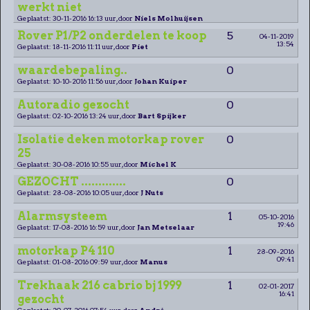
werkt niet
Geplaatst: 30-11-2016 16:13 uur, door
Niels Molhuijsen
Rover P1/P2 onderdelen te koop
5
04-11-2019
13:54
Geplaatst: 18-11-2016 11:11 uur, door
Piet
waardebepaling..
0
Geplaatst: 10-10-2016 11:56 uur, door
Johan Kuiper
Autoradio gezocht
0
Geplaatst: 02-10-2016 13:24 uur, door
Bart Spijker
Isolatie deken motorkap rover
0
25
Geplaatst: 30-08-2016 10:55 uur, door
Michel K
GEZOCHT .............
0
Geplaatst: 28-08-2016 10:05 uur, door
J Nuts
Alarmsysteem
1
05-10-2016
19:46
Geplaatst: 17-08-2016 16:59 uur, door
Jan Metselaar
motorkap P4 110
1
28-09-2016
09:41
Geplaatst: 01-08-2016 09:59 uur, door
Manus
Trekhaak 216 cabrio bj 1999
1
02-01-2017
16:41
gezocht
Geplaatst: 20-07-2016 07:54 uur, door
André