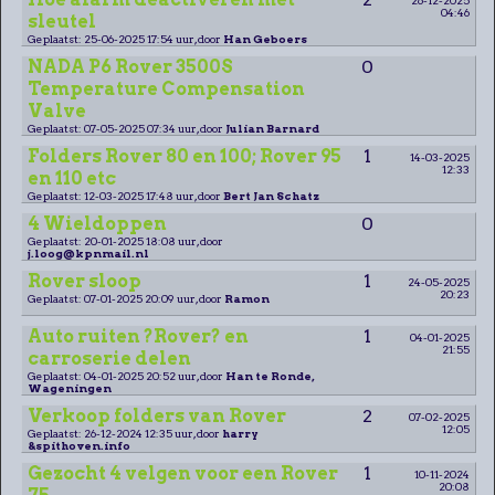
04:46
sleutel
Geplaatst: 25-06-2025 17:54 uur, door
Han Geboers
NADA P6 Rover 3500S
0
Temperature Compensation
Valve
Geplaatst: 07-05-2025 07:34 uur, door
Julian Barnard
Folders Rover 80 en 100; Rover 95
1
14-03-2025
12:33
en 110 etc
Geplaatst: 12-03-2025 17:48 uur, door
Bert Jan Schatz
4 Wieldoppen
0
Geplaatst: 20-01-2025 18:08 uur, door
j.loog@kpnmail.nl
Rover sloop
1
24-05-2025
20:23
Geplaatst: 07-01-2025 20:09 uur, door
Ramon
Auto ruiten ?Rover? en
1
04-01-2025
21:55
carroserie delen
Geplaatst: 04-01-2025 20:52 uur, door
Han te Ronde,
Wageningen
Verkoop folders van Rover
2
07-02-2025
12:05
Geplaatst: 26-12-2024 12:35 uur, door
harry
&spithoven.info
Gezocht 4 velgen voor een Rover
1
10-11-2024
20:08