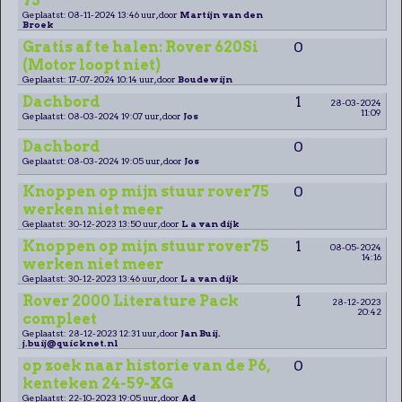
75
Geplaatst: 08-11-2024 13:46 uur, door
Martijn van den
Broek
Gratis af te halen: Rover 620Si
0
(Motor loopt niet)
Geplaatst: 17-07-2024 10:14 uur, door
Boudewijn
Dachbord
1
28-03-2024
11:09
Geplaatst: 08-03-2024 19:07 uur, door
Jos
Dachbord
0
Geplaatst: 08-03-2024 19:05 uur, door
Jos
Knoppen op mijn stuur rover75
0
werken niet meer
Geplaatst: 30-12-2023 13:50 uur, door
L a van dijk
Knoppen op mijn stuur rover75
1
08-05-2024
14:16
werken niet meer
Geplaatst: 30-12-2023 13:46 uur, door
L a van dijk
Rover 2000 Literature Pack
1
28-12-2023
20:42
compleet
Geplaatst: 28-12-2023 12:31 uur, door
Jan Buij.
j.buij@quicknet.nl
op zoek naar historie van de P6,
0
kenteken 24-59-XG
Geplaatst: 22-10-2023 19:05 uur, door
Ad