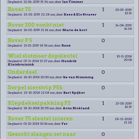
Geplaatst: 12-04-2019 19:34 uur, door
Jan Timmer
Rover 75
1
25-09-2019
10:19
Geplaatst: 23-03-2019 22:28 uur, door
Kees & Els Straver
Rover 200 vonkt niet
1
14-08-2019
16:38
Geplaatst: 26-02-2019 21:24 uur, door
Mario de kort
Rover P 5
0
Geplaatst: 21-01-2019 18:56 uur, door
René
Wiel slotmoer dopsleutel
1
10-11-2018
20:06
Geplaatst: 07-11-2018 13:37 uur, door
Hendrik
Kleinbruinink
Onderdeel
0
Geplaatst: 26-10-2018 20:00 uur, door
Ge van Slimming
Dorpel sierstrip P5b
0
Geplaatst: 23-10-2018 22:08 uur, door
Bart Spijker
Klepdekselpakking P2
1
27-05-2019
10:19
Geplaatst: 18-10-2018 20:55 uur, door
Arno Blokland
Rover 75 sleutel inleren
1
28-12-2020
21:28
Geplaatst: 01-10-2018 10:06 uur, door
Fer
Gezocht slangen set naar
0