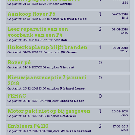
11:36
Geplaatst: 21-01-2018 10:27 uur, door
Chrisje
Aankoop Rover P5
1
14-02-2018
16:16
Geplaatst: 12-01-2018 17:38 uur, door
Wilfred Nolles
Leer reparatie van een
2
08-01-2018
10:50
voorbank van een P4
Geplaatst: 05-01-2018 21:52 uur, door
Rob
linkerkoplamp blijft branden
1
01-01-2018
22:56
Geplaatst: 01-01-2018 22:54 uur, door
JW Groen
Rover p6
0
Geplaatst: 31-12-2017 00:04 uur, door
Vincent
Nieuwjaarsreceptie 7 januari
0
2018
Geplaatst: 25-12-2017 13:09 uur, door
Richard Lezer.
FEHAC
0
Geplaatst: 03-11-2017 12:49 uur, door
Richard Lezer
Motor pakt niet op bij gasgeven
1
25-02-2019
14:14
Geplaatst: 13-10-2017 23:34 uur, door
J..v.d.Wel
Embleem P4 110
2
27-09-2017
12:05
Geplaatst: 07-09-2017 10:39 uur, door
Wim van der Oest