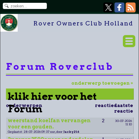
Rover Owners Club Holland
Forum Roverclub
onderwerp toevoegen »
klik hier voor het
onderwerpen
Forum
reacties
laatste
reactie
weerstand koelfan vervangen
2
30-07-2026
11:10
voor een gouden.
Geplaatst: 28-07-2026 09:37 uur, door
Jacky216