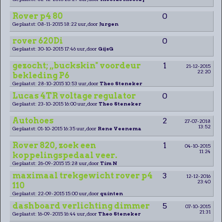
Rover p4 80
0
Geplaatst: 08-11-2015 18:22 uur, door
Jurgen
rover 620Di
0
Geplaatst: 30-10-2015 17:46 uur, door
GijsG
gezocht; ,,buckskin" voordeur
1
21-12-2015
22:20
bekleding P6
Geplaatst: 28-10-2015 10:53 uur, door
Theo Steneker
Lucas 4TR voltage regulator
0
Geplaatst: 23-10-2015 16:00 uur, door
Theo Steneker
Autohoes
2
27-07-2018
13:52
Geplaatst: 01-10-2015 16:35 uur, door
Rene Veenema
Rover 820, zoek een
1
04-10-2015
11:24
koppelingspedaal veer.
Geplaatst: 26-09-2015 15:28 uur, door
Tim N
maximaal trekgewicht rover p4
3
12-12-2016
23:40
110
Geplaatst: 22-09-2015 15:00 uur, door
quinten
dashboard verlichting dimmer
5
07-10-2015
21:31
Geplaatst: 16-09-2015 16:44 uur, door
Theo Steneker