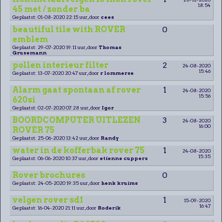
18:54
45 met / zonder ba
Geplaatst: 01-08-2020 22:15 uur, door
cees
beautiful tile with ROVER
0
emblem
Geplaatst: 29-07-2020 19:11 uur, door
Thomas
Grusemann
pollen interieur filter
2
24-08-2020
15:46
Geplaatst: 13-07-2020 20:47 uur, door
r lommerse
Alarm gaat spontaan af rover
1
24-08-2020
15:56
620si
Geplaatst: 02-07-2020 07:28 uur, door
Igor
BOORDCOMPUTER UITLEZEN
3
24-08-2020
16:00
ROVER 75
Geplaatst: 25-06-2020 13:42 uur, door
Randy
water in de kofferbak rover 75
1
24-08-2020
15:35
Geplaatst: 06-06-2020 10:37 uur, door
etienne cuppers
Rover brochures
0
Geplaatst: 24-05-2020 19:35 uur, door
henk kruims
velgen rover sd1
1
15-09-2020
16:47
Geplaatst: 16-04-2020 21:11 uur, door
Roderik