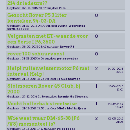
214 driedeurs??
Geplaatst: 02-03-2015 20:57 uur, door
Pim
Gezocht Rover P5 3 liter
0
kenteken 94-03-DA
Geplaatst: 01-03-2015 09:14 uur, door
Henk Wierenga
0570-564088
Velgmaten met ET-waarde voor
0
een Serie I P6, 3500
Geplaatst: 08-02-2015 08:47 uur, door
Rover P6
rover 100 schuurvonst
0
Geplaatst: 31-01-2015 16:56 uur, door
peter meijer
Help! ruitenwissermotor P6 met
2
14-09-2018
10:33
interval Help!
Geplaatst: 31-12-2014 16:25 uur, door
Jan Boshamer
Slotmoeren Rover 45 Club, bj
1
16-04-2015
14:01
2000
Geplaatst: 24-12-2014 21:36 uur, door
Jasmin Geijteman
Vocht kofferbak streetwise
1
28-12-2014
18:48
Geplaatst: 21-12-2014 13:56 uur, door
Niels Molhuijsen
Wie weet waar DM-65-38 (P6
2
01-05-2015
21:05
/V8) momenteel is?
Geplaatst: 13-12-2014 17:19 uur, door
P6 gezocht