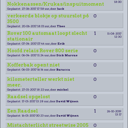
18:00
Nokkenassen/Krukas/inspuitmoment
Geplaatst: 27-06-2017 17:58 uur, door
Jack
verkeerde blokje op stuurslot p6
0
3500
Geplaatst: 20-06-2017 18:01 uur, door
Theo
Rover 100 automaat loopt slecht
1
11-08-2017
12:30
stationair
Geplaatst: 07-04-2017 07:44 uur, door
Erik
Hoofd relais Rover 800 serie
0
Geplaatst: 06-04-2017 11:24 uur, door
Dick Marcus
Kofferbak opent niet
0
Geplaatst: 06-03-2017 16:14 uur, door
Baracca
kilometerteller werkt niet
0
meer.
Geplaatst: 27-01-2017 18:22 uur, door
michel
Raadsel opgelost
0
Geplaatst: 17-01-2017 13:28 uur, door
David Wijnen
Een Raadsel
1
26-10-2019
13:17
Geplaatst: 16-01-2017 00:23 uur, door
David Wijnen
Mistachterlicht streetwise 2005
0