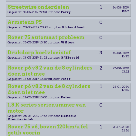
Streetwise onderdelen
1
14-08-2019
16:09
Geplaatst: 10-06-2019 19:58 uur, door
Ferry
Armsteun P5
0
Geplaatst: 20-05-2019 20:43 uur, door
Richard Loot
Rover 75 automaat probleem
0
Geplaatst: 15-05-2019 15:30 uur, door
Willem
Drukdorp koelvloeistof
3
14-08-2019
16:35
Geplaatst: 13-05-2019 21:52 uur, door
GJ Eleveld
Rover p6 v8 2 van de 8 cylinders
2
27-08-2019
13:12
doen niet mee
Geplaatst: 12-05-2019 10:36 uur, door
Peter
Rover p6 v8 2 van de 8 cylnders
1
25-01-2024
17:34
doen niet mee
Geplaatst: 12-05-2019 10:00 uur, door
Peter
1.8 K series serienummer van
0
motor
Geplaatst: 25-04-2019 17:57 uur, door
Hendrik
Kleinbruinink
Rover 75 v6, boven 120km/u fel
1
20-01-2020
21:26
getik voorin