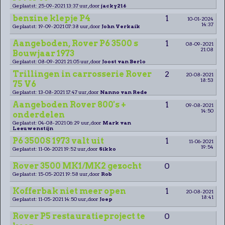
Geplaatst: 25-09-2021 13:37 uur, door
jacky216
benzine klepje P4
1
10-01-2024
14:37
Geplaatst: 19-09-2021 07:38 uur, door
John Verkaik
Aangeboden, Rover P6 3500 s
1
08-09-2021
21:08
Bouwjaar 1973
Geplaatst: 08-09-2021 21:05 uur, door
Joost van Berlo
Trillingen in carrosserie Rover
2
20-08-2021
18:53
75 V6
Geplaatst: 13-08-2021 17:47 uur, door
Nanno van Rede
Aangeboden Rover 800's +
1
09-08-2021
14:50
onderdelen
Geplaatst: 04-08-2021 06:29 uur, door
Mark van
Leeuwenstijn
P6 3500S 1973 valt uit
1
11-06-2021
19:54
Geplaatst: 11-06-2021 19:52 uur, door
Sikko
Rover 3500 MK1/MK2 gezocht
0
Geplaatst: 15-05-2021 19:58 uur, door
Rob
Kofferbak niet meer open
1
20-08-2021
18:41
Geplaatst: 11-05-2021 14:50 uur, door
Joep
Rover P5 restauratieproject te
0