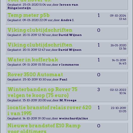
Geplaatst: 25-01-2020 11:04 uur, door
Jeroen van
Ringelesteijn
Temp meter p5b
1
09-10-2024
13:46
Geplaatst: 09-01-2020 22:09 uur, door
André J.
Viking clubtijdschriften
0
Geplaatst: 20-11-2019 12:50 uur, door
David Wijnen
Viking clubtijdschriften
1
26-01-2020
13:56
Geplaatst: 20-11-2019 12:47 uur, door
David Wijnen
Water in kofferbak
1
14-11-2019
14:45
Geplaatst: 09-11-2019 15:55 uur, door
r lommerse
Rover 3500 Automaat
0
Geplaatst: 25-10-2019 10:30 uur, door
Paul
Winterbanden op Rover 75
3
02-12-2022
10:14
velgen te koop (75 euro)
Geplaatst: 15-10-2019 20:00 uur, door
M.Vroege
locatie branstof relais rover 620
1
22-10-2019
13:05
i van 1995
Geplaatst: 14-10-2019 19:00 uur, door
weinchard julius
Nieuwe brandstof E10 Ramp
0
voor oldtimers