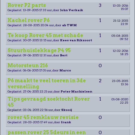
Rover P2 parts
3
13-03-2016
15:07
Geplaatst: 13-09-2015 17:33 uur, door
John Verkaik
Kachel rover P6
1
21-12-2015
22:19
Geplaatst: 28-08-2015 20:04 uur, door
ab TWM
Te koop Rover 45 met schade
1
05-08-2015
09:52
Geplaatst: 30-07-2015 13:15 uur, door
Kees van Rikxoort
Stuurhuislekkage P4 95
1
12-02-2016
18:25
Geplaatst: 09-06-2015 12:31 uur, door
Bert
Motorsteun 216
0
Geplaatst: 06-06-2015 17:01 uur, door
Marco
P6 maakt te veel toeren in 3de
2
23-05-2015
13:36
versnelling
Geplaatst: 27-04-2015 22:21 uur, door
Peter Machielsen
Tips gevraagd zoektocht Rover
1
01-08-2020
22:25
45
Geplaatst: 03-04-2015 22:56 uur, door
Skooij
rover 45 remklauw revisie
0
Geplaatst: 28-03-2015 17:49 uur, door
frank
passen rover 25 5deurs in een
0