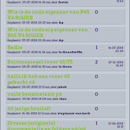
11:43
Geplaatst: 25-07-2018 14:36 uur, door
Justin
Wie is de oude eigenaar van R45
0
V6 81GJKB
Geplaatst: 07-07-2018 23:27 uur, door
Ap
Wie is de oude eig eigenaar van
0
R45 V6 81GJKB
Geplaatst: 07-07-2018 23:26 uur, door
Ap
Radio
1
14-07-2018
22:28
Geplaatst: 05-07-2018 14:54 uur, door
Jo Hoen8w55u
Buitenspiegel rover 45/75
2
27-12-2018
14:49
Geplaatst: 05-07-2018 14:50 uur, door
Jo Hoen
hallo ik heb een rover 45
0
gekocht v6
Geplaatst: 03-07-2018 21:11 uur, door
jakob
vuile benzinetank p6
0
Geplaatst: 25-06-2018 18:08 uur, door
theo
40 jarige bruiloft
0
Geplaatst: 14-06-2018 12:41 uur, door
stephanie van herk
Diverse (originele)
1
13-06-2018
15:17
documentatie en folders p4/p6