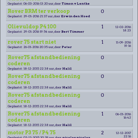
Geplaatst: 06-03-2016 13:20 uur, door
Timon v Lenthe
Rover BRM ter verkoop
0
Geplaatst: 29-01-2016 21:37 uur, door
Erwin den Hoed
Olievuldop P4 100
1
12-02-2016
18:23
Geplaatst: 29-01-2016 19:54 uur, door
Bert Timmer
rover 75 start niet
1
11-09-2016
19:16
Geplaatst: 26-01-2016 20:35 uur, door
Peter
Rover75 afstandbediening
0
coderen
Geplaatst: 18-12-2015 22:38 uur, door
Halil
Rover75 afstandbediening
0
coderen
Geplaatst: 18-12-2015 22:38 uur, door
Halil
Rover75 afstandbediening
0
coderen
Geplaatst: 18-12-2015 22:38 uur, door
Halil
Rover75 afstandbediening
1
06-01-2016
16:42
coderen
Geplaatst: 18-12-2015 22:38 uur, door
Halil
motor P3 75 / P4 75
2
12-12-2017
22:16
Geplaatst: 02-12-2015 20:29 uur, door
nicolas nicolay