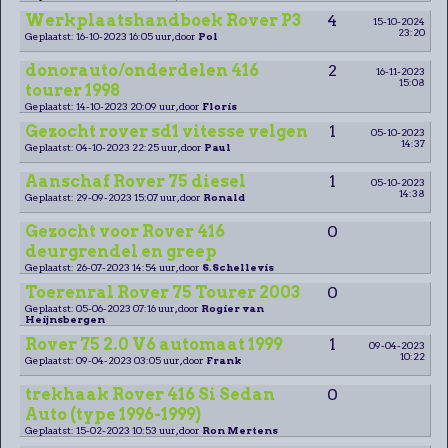
Werkplaatshandboek Rover P3
4
15-10-2024
23:20
Geplaatst: 16-10-2023 16:05 uur, door
Pol
donorauto/onderdelen 416
2
16-11-2023
15:08
tourer 1998
Geplaatst: 14-10-2023 20:09 uur, door
Floris
Gezocht rover sd1 vitesse velgen
1
05-10-2023
14:37
Geplaatst: 04-10-2023 22:25 uur, door
Paul
Aanschaf Rover 75 diesel
1
05-10-2023
14:38
Geplaatst: 29-09-2023 15:07 uur, door
Ronald
Gezocht voor Rover 416
0
deurgrendel en greep
Geplaatst: 26-07-2023 14:54 uur, door
S.Schellevis
Toerenral Rover 75 Tourer 2003
0
Geplaatst: 05-06-2023 07:16 uur, door
Rogier van
Heijnsbergen
Rover 75 2.0 V6 automaat 1999
1
09-04-2023
10:22
Geplaatst: 09-04-2023 03:05 uur, door
Frank
trekhaak Rover 416 Si Sedan
0
Auto (type 1996-1999)
Geplaatst: 15-02-2023 10:53 uur, door
Ron Mertens