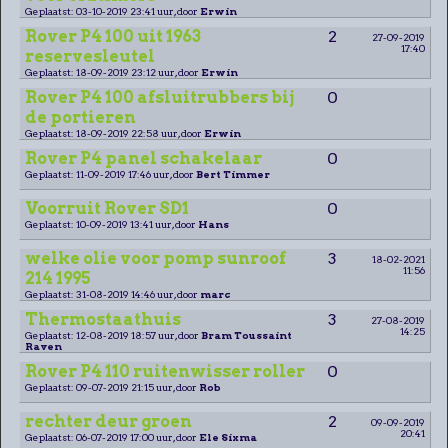
Geplaatst: 03-10-2019 23:41 uur, door
Erwin
Rover P4 100 uit 1963
2
27-09-2019
17:40
reservesleutel
Geplaatst: 18-09-2019 23:12 uur, door
Erwin
Rover P4 100 afsluitrubbers bij
0
de portieren
Geplaatst: 18-09-2019 22:58 uur, door
Erwin
Rover P4 panel schakelaar
0
Geplaatst: 11-09-2019 17:46 uur, door
Bert Timmer
Voorruit Rover SD1
0
Geplaatst: 10-09-2019 13:41 uur, door
Hans
welke olie voor pomp sunroof
3
18-02-2021
11:56
214 1995
Geplaatst: 31-08-2019 14:46 uur, door
marc
Thermostaathuis
3
27-08-2019
14:25
Geplaatst: 12-08-2019 18:57 uur, door
Bram Toussaint
Raven
Rover P4 110 ruitenwisser roller
0
Geplaatst: 09-07-2019 21:15 uur, door
Rob
rechter deur groen
2
09-09-2019
20:41
Geplaatst: 06-07-2019 17:00 uur, door
Ele Sixma