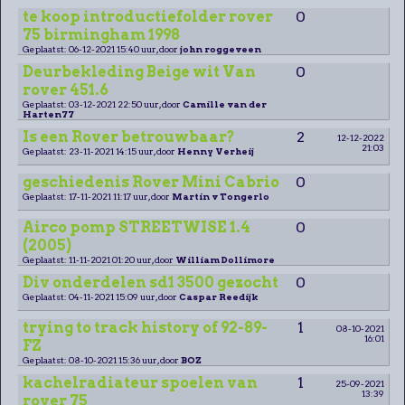
te koop introductiefolder rover
0
75 birmingham 1998
Geplaatst: 06-12-2021 15:40 uur, door
john roggeveen
Deurbekleding Beige wit Van
0
rover 451.6
Geplaatst: 03-12-2021 22:50 uur, door
Camille van der
Harten77
Is een Rover betrouwbaar?
2
12-12-2022
21:03
Geplaatst: 23-11-2021 14:15 uur, door
Henny Verheij
geschiedenis Rover Mini Cabrio
0
Geplaatst: 17-11-2021 11:17 uur, door
Martin v Tongerlo
Airco pomp STREETWISE 1.4
0
(2005)
Geplaatst: 11-11-2021 01:20 uur, door
William Dollimore
Div onderdelen sd1 3500 gezocht
0
Geplaatst: 04-11-2021 15:09 uur, door
Caspar Reedijk
trying to track history of 92-89-
1
08-10-2021
16:01
FZ
Geplaatst: 08-10-2021 15:36 uur, door
BOZ
kachelradiateur spoelen van
1
25-09-2021
13:39
rover 75