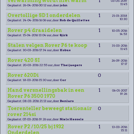
verwarming wordt niet warm
1
03-05-2019
11:45
Geplaatst: 26-04-2016 00:12 uur, door
john
Overtollige SD 1 onderdelen
1
21-01-2018
10:30
Geplaatst: 24-04-2016 16:06 uur, door
Rob de Quillettes
Rover p4 draaidelen
1
10-05-2016
14:53
Geplaatst: 15-04-2016 13:04 uur, door
Sjirk
Stalen velgen Rover P6 te koop
1
31-03-2016
11:45
Geplaatst: 30-03-2016 17:34 uur, door
Kobus
Rover 420 SI
1
26-09-2016
17:17
Geplaatst: 20-03-2016 22:55 uur, door
Thei jaegers
Rover 620Di
0
Geplaatst: 18-03-2016 15:30 uur, door
Cor
Hand versnellingsbak in een
1
06-01-2017
19:26
Rover P6 3500 1970
Geplaatst: 08-03-2016 21:13 uur, door
Benlaro
Toerenteller beweegt stationair
0
rover 214si
Geplaatst: 07-03-2016 19:26 uur, door
Niels Hessels
Rover P2 / 10/25 bj 1932
1
13-03-2016
15:11
Onderdelen