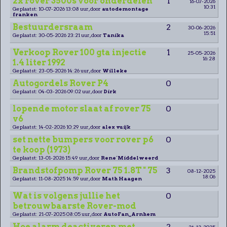
2x rover 3500s voor onderdelen
1
16-07-2026
10:31
Geplaatst: 10-07-2026 13:08 uur, door
autodemontage
franken
Bestuurdersraam
2
30-06-2026
15:51
Geplaatst: 30-05-2026 23:21 uur, door
Tanika
Verkoop Rover 100 gta injectie
1
25-05-2026
16:28
1.4 liter 1992
Geplaatst: 23-05-2026 14:26 uur, door
Willeke
Autogordels Rover P4
0
Geplaatst: 04-03-2026 09:02 uur, door
Dirk
lopende motor slaat af rover 75
0
v6
Geplaatst: 14-02-2026 10:29 uur, door
alex vuijk
set nette bumpers voor rover p6
0
te koop (1973)
Geplaatst: 13-01-2026 15:49 uur, door
Rene´Middelweerd
Brandstofpomp Rover 75 1.8T " 75
3
08-12-2025
18:06
Geplaatst: 11-08-2025 14:59 uur, door
Math Haagen
Wat is volgens jullie het
0
betrouwbaarste Rover-mod
Geplaatst: 21-07-2025 08:05 uur, door
AutoFan_Arnhem
Hoe alarm deactiveren met
2
26-12-2025