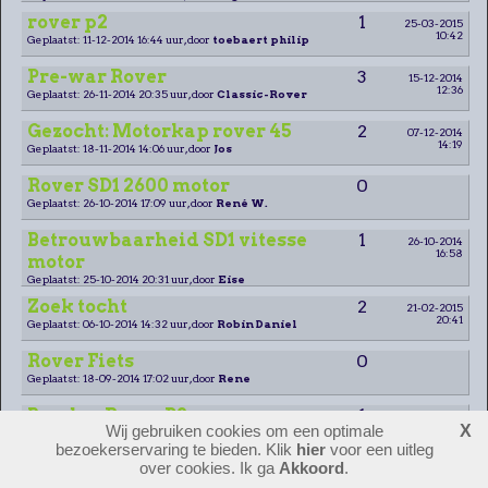
rover p2
1
25-03-2015
10:42
Geplaatst: 11-12-2014 16:44 uur, door
toebaert philip
Pre-war Rover
3
15-12-2014
12:36
Geplaatst: 26-11-2014 20:35 uur, door
Classic-Rover
Gezocht: Motorkap rover 45
2
07-12-2014
14:19
Geplaatst: 18-11-2014 14:06 uur, door
Jos
Rover SD1 2600 motor
0
Geplaatst: 26-10-2014 17:09 uur, door
René W.
Betrouwbaarheid SD1 vitesse
1
26-10-2014
16:58
motor
Geplaatst: 25-10-2014 20:31 uur, door
Eise
Zoek tocht
2
21-02-2015
20:41
Geplaatst: 06-10-2014 14:32 uur, door
Robin Daniel
Rover Fiets
0
Geplaatst: 18-09-2014 17:02 uur, door
Rene
Banden Rover P2
1
26-12-2014
08:42
Wij gebruiken cookies om een optimale
X
Geplaatst: 13-09-2014 21:20 uur, door
Hans van der Zwet.
bezoekerservaring te bieden. Klik
hier
voor een uitleg
over cookies. Ik ga
Akkoord
.
Chromen hoorns.
0
Geplaatst: 13-09-2014 21:11 uur, door
Hans van der Zwet.