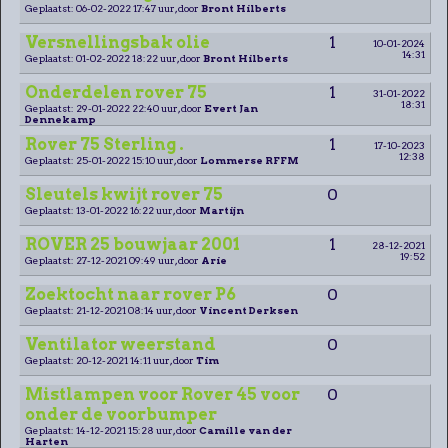
Geplaatst: 06-02-2022 17:47 uur, door
Bront Hilberts
Versnellingsbak olie
1
10-01-2024
14:31
Geplaatst: 01-02-2022 18:22 uur, door
Bront Hilberts
Onderdelen rover 75
1
31-01-2022
18:31
Geplaatst: 29-01-2022 22:40 uur, door
Evert Jan
Dennekamp
Rover 75 Sterling .
1
17-10-2023
12:38
Geplaatst: 25-01-2022 15:10 uur, door
Lommerse RFFM
Sleutels kwijt rover 75
0
Geplaatst: 13-01-2022 16:22 uur, door
Martijn
ROVER 25 bouwjaar 2001
1
28-12-2021
19:52
Geplaatst: 27-12-2021 09:49 uur, door
Arie
Zoektocht naar rover P6
0
Geplaatst: 21-12-2021 08:14 uur, door
Vincent Derksen
Ventilator weerstand
0
Geplaatst: 20-12-2021 14:11 uur, door
Tim
Mistlampen voor Rover 45 voor
0
onder de voorbumper
Geplaatst: 14-12-2021 15:28 uur, door
Camille van der
Harten