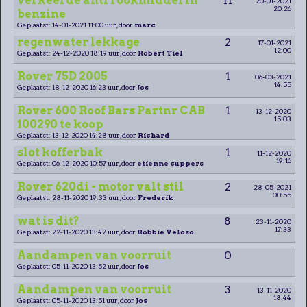
verkeerde anti rookmiddel in
11
20-01-2021
20:26
benzine
Geplaatst: 14-01-2021 11:00 uur, door
marc
regenwater lekkage
2
17-01-2021
12:00
Geplaatst: 24-12-2020 18:19 uur, door
Robert Tiel
Rover 75D 2005
1
06-03-2021
14:55
Geplaatst: 18-12-2020 16:23 uur, door
Jos
Rover 600 Roof Bars Partnr CAB
1
13-12-2020
15:03
100290 te koop
Geplaatst: 13-12-2020 14:28 uur, door
Richard
slot kofferbak
1
11-12-2020
19:16
Geplaatst: 06-12-2020 10:57 uur, door
etienne cuppers
Rover 620di - motor valt stil
2
28-05-2021
00:55
Geplaatst: 28-11-2020 19:33 uur, door
Frederik
wat is dit?
8
23-11-2020
17:33
Geplaatst: 22-11-2020 13:42 uur, door
Robbie Veloso
Aandampen van voorruit
0
Geplaatst: 05-11-2020 13:52 uur, door
Jos
Aandampen van voorruit
3
13-11-2020
18:44
Geplaatst: 05-11-2020 13:51 uur, door
Jos