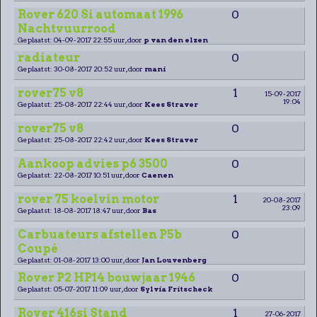
Rover 620 Si automaat 1996
0
Nachtvuurrood
Geplaatst: 04-09-2017 22:55 uur, door
p van den elzen
radiateur
0
Geplaatst: 30-08-2017 20:52 uur, door
mani
rover75 v8
1
15-09-2017
19:04
Geplaatst: 25-08-2017 22:44 uur, door
Kees Straver
rover75 v8
0
Geplaatst: 25-08-2017 22:42 uur, door
Kees Straver
Aankoop advies p6 3500
0
Geplaatst: 22-08-2017 10:51 uur, door
Caenen
rover 75 koelvin motor
1
20-08-2017
23:09
Geplaatst: 18-08-2017 18:47 uur, door
Bas
Carbuateurs afstellen P5b
0
Coupé
Geplaatst: 01-08-2017 13:00 uur, door
Jan Louvenberg
Rover P2 HP14 bouwjaar 1946
0
Geplaatst: 05-07-2017 11:09 uur, door
Sylvia Fritscheck
Rover 416si Stand
1
27-06-2017