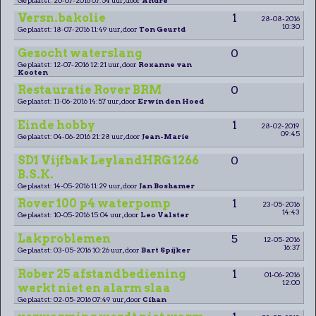
Versn.bakolie
1
28-08-2016
10:30
Geplaatst: 18-07-2016 11:49 uur, door
Ton Geurtd
Gezocht waterslang
0
Geplaatst: 12-07-2016 12:21 uur, door
Roxanne van
Kooten
Restauratie Rover BRM
0
Geplaatst: 11-06-2016 14:57 uur, door
Erwin den Hoed
Einde hobby
1
28-02-2019
09:45
Geplaatst: 04-06-2016 21:28 uur, door
Jean-Marie
SD1 Vijfbak LeylandHRG 1266
0
B.S.K.
Geplaatst: 14-05-2016 11:29 uur, door
Jan Boshamer
Rover 100 p4 waterpomp
1
23-05-2016
14:43
Geplaatst: 10-05-2016 15:04 uur, door
Leo Valster
Lakproblemen
5
12-05-2016
16:37
Geplaatst: 03-05-2016 10:26 uur, door
Bart Spijker
Rober 25 afstandbediening
1
01-06-2016
12:00
werkt niet en alarm slaa
Geplaatst: 02-05-2016 07:49 uur, door
Cihan