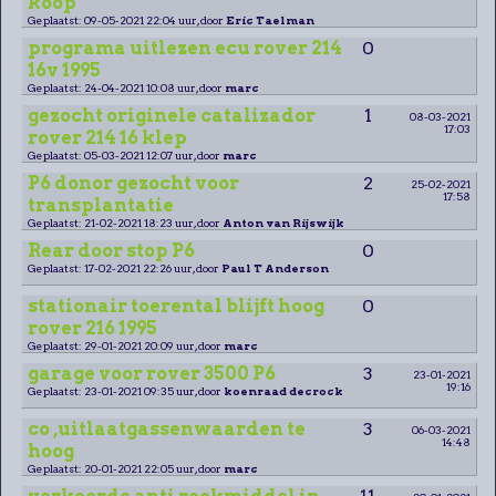
koop
Geplaatst: 09-05-2021 22:04 uur, door
Eric Taelman
programa uitlezen ecu rover 214
0
16v 1995
Geplaatst: 24-04-2021 10:08 uur, door
marc
gezocht originele catalizador
1
08-03-2021
17:03
rover 214 16 klep
Geplaatst: 05-03-2021 12:07 uur, door
marc
P6 donor gezocht voor
2
25-02-2021
17:58
transplantatie
Geplaatst: 21-02-2021 18:23 uur, door
Anton van Rijswijk
Rear door stop P6
0
Geplaatst: 17-02-2021 22:26 uur, door
Paul T Anderson
stationair toerental blijft hoog
0
rover 216 1995
Geplaatst: 29-01-2021 20:09 uur, door
marc
garage voor rover 3500 P6
3
23-01-2021
19:16
Geplaatst: 23-01-2021 09:35 uur, door
koenraad decrock
co ,uitlaatgassenwaarden te
3
06-03-2021
14:48
hoog
Geplaatst: 20-01-2021 22:05 uur, door
marc