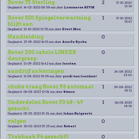
Rover 75 Sterling .
2
17-10-2023
12:36
Geplaatst: 14-02-2023 08:58 uur, door
Lommerse RFFM
Rover SD1 Spiegelverwarming
1
17-10-2022
15:47
blijft aan
Geplaatst: 13-10-2022 13:55 uur, door
Evert Mos
Handleiding
0
Geplaatst: 27-09-2022 16:01 uur, door
Ann De Rycke
Rover 200 cabrio LINKER
0
deurgreep
Geplaatst: 13-09-2022 16:42 uur, door
Joosten
aandrijf as keringen
1
24-08-2022
22:43
Geplaatst: 11-08-2022 18:05 uur, door
yordi van loenhout
choke vraag Rover P6 automaat
1
09-08-2022
18:12
Geplaatst: 06-08-2022 12:04 uur, door
Simon
Onderdelen Rover P3 48 - 49
1
06-05-2025
18:18
gezocht.
Geplaatst: 09-03-2022 19:24 uur, door
Johan Rutgeerts
velgen
0
Geplaatst: 20-02-2022 07:25 uur, door
Robert
Trekhaak P4 gezocht!!
0