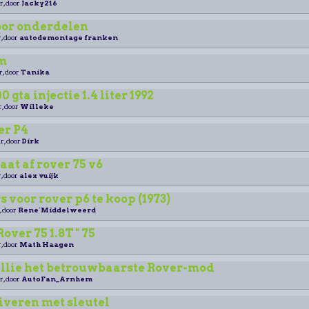
r, door
Jacky216
oor onderdelen
, door
autodemontage franken
m
r, door
Tanika
 gta injectie 1.4 liter 1992
r, door
Willeke
er P4
r, door
Dirk
aat af rover 75 v6
, door
alex vuijk
 voor rover p6 te koop (1973)
, door
Rene´Middelweerd
ver 75 1.8T " 75
, door
Math Haagen
ullie het betrouwbaarste Rover-mod
r, door
AutoFan_Arnhem
iveren met sleutel