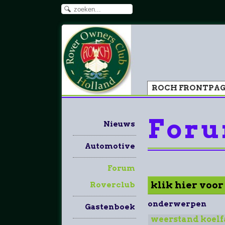
ROCH FRONTPA
Foru
Nieuws
Automotive
Forum
klik hier voo
Roverclub
onderwerpen
Gastenboek
weerstand koelf