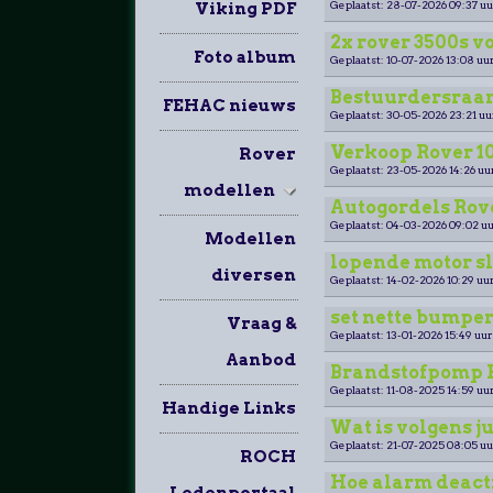
Geplaatst: 28-07-2026 09:37 uu
Viking PDF
2x rover 3500s v
Foto album
Geplaatst: 10-07-2026 13:08 uur
Bestuurdersraa
FEHAC nieuws
Geplaatst: 30-05-2026 23:21 uu
Verkoop Rover 100
Rover
Geplaatst: 23-05-2026 14:26 uu
modellen
Autogordels Rov
Geplaatst: 04-03-2026 09:02 uu
Modellen
lopende motor sl
diversen
Geplaatst: 14-02-2026 10:29 uur
set nette bumpers
Vraag &
Geplaatst: 13-01-2026 15:49 uur
Aanbod
Brandstofpomp Ro
Geplaatst: 11-08-2025 14:59 uur
Handige Links
Wat is volgens j
Geplaatst: 21-07-2025 08:05 uu
ROCH
Hoe alarm deact
Ledenportaal