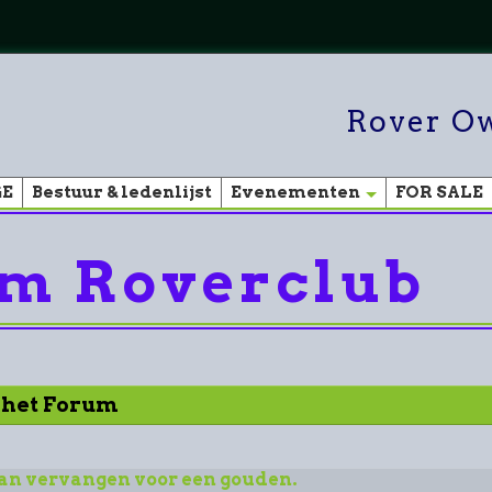
Rover Ow
GE
Bestuur & ledenlijst
Evenementen
FOR SALE
m Roverclub
r het Forum
an vervangen voor een gouden.