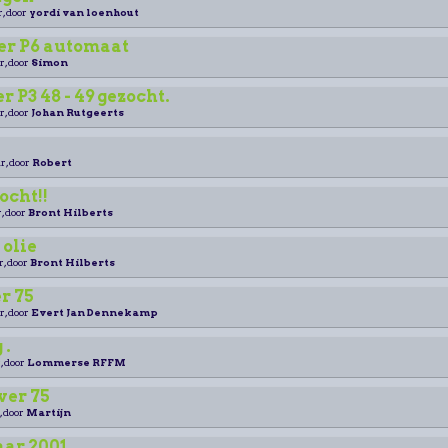
r, door
yordi van loenhout
er P6 automaat
r, door
Simon
 P3 48 - 49 gezocht.
r, door
Johan Rutgeerts
r, door
Robert
ocht!!
, door
Bront Hilberts
olie
r, door
Bront Hilberts
r 75
r, door
Evert Jan Dennekamp
 .
, door
Lommerse RFFM
ver 75
, door
Martijn
ar 2001