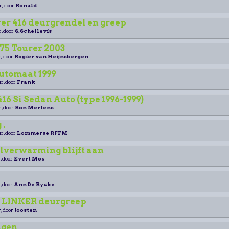
r, door
Ronald
er 416 deurgrendel en greep
r, door
S.Schellevis
75 Tourer 2003
, door
Rogier van Heijnsbergen
automaat 1999
r, door
Frank
16 Si Sedan Auto (type 1996-1999)
r, door
Ron Mertens
 .
r, door
Lommerse RFFM
lverwarming blijft aan
, door
Evert Mos
, door
Ann De Rycke
o LINKER deurgreep
, door
Joosten
ngen