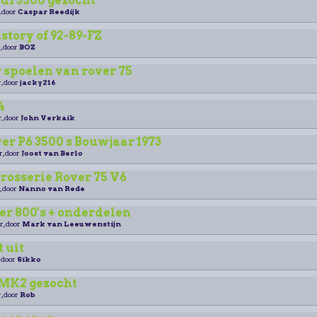
d1 3500 gezocht
, door
Caspar Reedijk
istory of 92-89-FZ
, door
BOZ
 spoelen van rover 75
, door
jacky216
4
r, door
John Verkaik
r P6 3500 s Bouwjaar 1973
r, door
Joost van Berlo
rrosserie Rover 75 V6
, door
Nanno van Rede
r 800's + onderdelen
r, door
Mark van Leeuwenstijn
t uit
, door
Sikko
/MK2 gezocht
, door
Rob