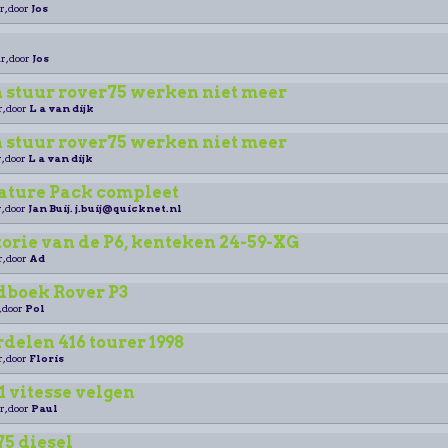
r, door
Jos
r, door
Jos
 stuur rover75 werken niet meer
r, door
L a van dijk
 stuur rover75 werken niet meer
, door
L a van dijk
rature Pack compleet
, door
Jan Buij. j.buij@quicknet.nl
torie van de P6, kenteken 24-59-XG
r, door
Ad
boek Rover P3
, door
Pol
elen 416 tourer 1998
r, door
Floris
1 vitesse velgen
r, door
Paul
5 diesel