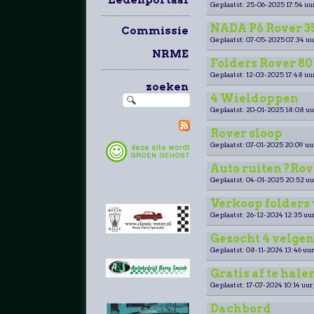
Geplaatst: 25-06-2025 17:54 uu
NADA P6 Rover 
Commissie
Geplaatst: 07-05-2025 07:34 uu
NRME
Folders Rover 80 
Geplaatst: 12-03-2025 17:48 uu
zoeken
4 Wieldoppen
Geplaatst: 20-01-2025 18:08 uu
Rover sloop
Geplaatst: 07-01-2025 20:09 uu
Auto ruiten ?Rov
Geplaatst: 04-01-2025 20:52 uu
Verkoop folders
Geplaatst: 26-12-2024 12:35 uur
Gezocht 4 velgen
Geplaatst: 08-11-2024 13:46 uur
Gratis af te hale
Geplaatst: 17-07-2024 10:14 uur
Dachbord