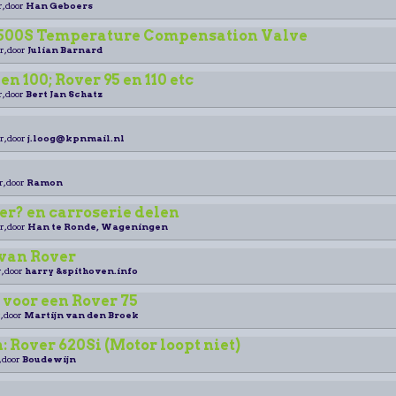
r, door
Han Geboers
3500S Temperature Compensation Valve
r, door
Julian Barnard
en 100; Rover 95 en 110 etc
r, door
Bert Jan Schatz
r, door
j.loog@kpnmail.nl
r, door
Ramon
er? en carroserie delen
r, door
Han te Ronde, Wageningen
 van Rover
, door
harry &spithoven.info
 voor een Rover 75
, door
Martijn van den Broek
n: Rover 620Si (Motor loopt niet)
, door
Boudewijn