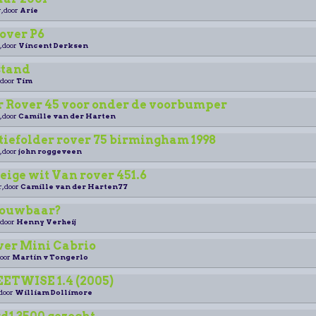
, door
Arie
over P6
, door
Vincent Derksen
stand
 door
Tim
 Rover 45 voor onder de voorbumper
, door
Camille van der Harten
tiefolder rover 75 birmingham 1998
, door
john roggeveen
ige wit Van rover 451.6
r, door
Camille van der Harten77
trouwbaar?
 door
Henny Verheij
ver Mini Cabrio
door
Martin v Tongerlo
ETWISE 1.4 (2005)
 door
William Dollimore