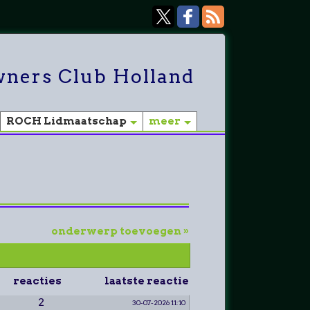
ners Club Holland
ROCH Lidmaatschap
meer
onderwerp toevoegen »
reacties
laatste reactie
2
30-07-2026 11:10