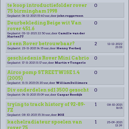
te koop introductiefolder rover
0
75 birmingham 1998
Geplaatst: 06-12-2021 15:40 uur, door
john roggeveen
Deurbekleding Beige wit Van
0
rover 451.6
Geplaatst: 03-12-2021 22:50 uur, door
Camille van der
Harten77
Is een Rover betrouwbaar?
2
12-12-2022
21:03
Geplaatst: 23-11-2021 14:15 uur, door
Henny Verheij
geschiedenis Rover Mini Cabrio
0
Geplaatst: 17-11-2021 11:17 uur, door
Martin v Tongerlo
Airco pomp STREETWISE 1.4
0
(2005)
Geplaatst: 11-11-2021 01:20 uur, door
William Dollimore
Div onderdelen sd1 3500 gezocht
0
Geplaatst: 04-11-2021 15:09 uur, door
Caspar Reedijk
trying to track history of 92-89-
1
08-10-2021
16:01
FZ
Geplaatst: 08-10-2021 15:36 uur, door
BOZ
kachelradiateur spoelen van
1
25-09-2021
13:39
rover 75