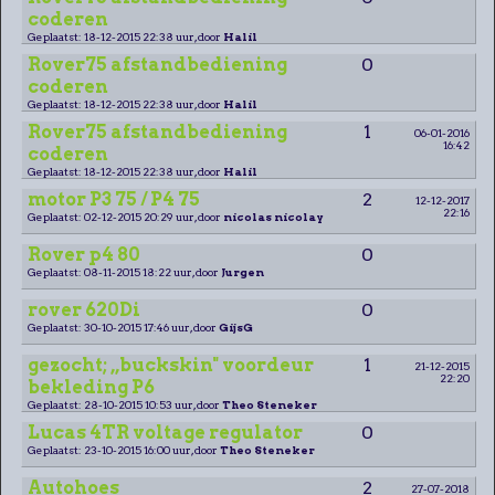
coderen
Geplaatst: 18-12-2015 22:38 uur, door
Halil
Rover75 afstandbediening
0
coderen
Geplaatst: 18-12-2015 22:38 uur, door
Halil
Rover75 afstandbediening
1
06-01-2016
16:42
coderen
Geplaatst: 18-12-2015 22:38 uur, door
Halil
motor P3 75 / P4 75
2
12-12-2017
22:16
Geplaatst: 02-12-2015 20:29 uur, door
nicolas nicolay
Rover p4 80
0
Geplaatst: 08-11-2015 18:22 uur, door
Jurgen
rover 620Di
0
Geplaatst: 30-10-2015 17:46 uur, door
GijsG
gezocht; ,,buckskin" voordeur
1
21-12-2015
22:20
bekleding P6
Geplaatst: 28-10-2015 10:53 uur, door
Theo Steneker
Lucas 4TR voltage regulator
0
Geplaatst: 23-10-2015 16:00 uur, door
Theo Steneker
Autohoes
2
27-07-2018