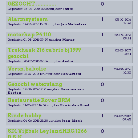
GEZOCHT .............
0
Geplaatst: 28-08-2016 10:05 uur, door
J Nuts
Alarmsysteem
1
05-10-2016
19:46
Geplaatst: 17-08-2016 16:59 uur, door
Jan Metselaar
motorkap P4 110
1
28-09-2016
09:41
Geplaatst: 01-08-2016 09:59 uur, door
Manus
Trekhaak 216 cabrio bj 1999
1
02-01-2017
16:41
gezocht
Geplaatst: 20-07-2016 07:54 uur, door
André
Versn.bakolie
1
28-08-2016
10:30
Geplaatst: 18-07-2016 11:49 uur, door
Ton Geurtd
Gezocht waterslang
0
Geplaatst: 12-07-2016 12:21 uur, door
Roxanne van
Kooten
Restauratie Rover BRM
0
Geplaatst: 11-06-2016 14:57 uur, door
Erwin den Hoed
Einde hobby
1
28-02-2019
09:45
Geplaatst: 04-06-2016 21:28 uur, door
Jean-Marie
SD1 Vijfbak LeylandHRG 1266
0
B.S.K.