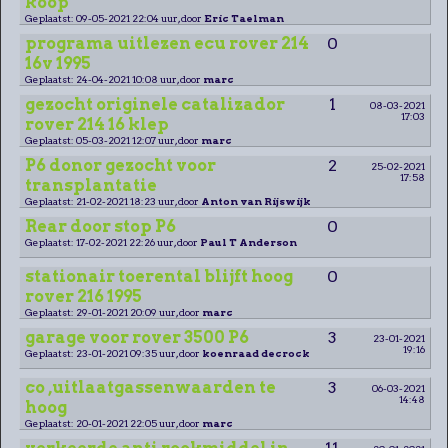
koop
Geplaatst: 09-05-2021 22:04 uur, door
Eric Taelman
programa uitlezen ecu rover 214
0
16v 1995
Geplaatst: 24-04-2021 10:08 uur, door
marc
gezocht originele catalizador
1
08-03-2021
17:03
rover 214 16 klep
Geplaatst: 05-03-2021 12:07 uur, door
marc
P6 donor gezocht voor
2
25-02-2021
17:58
transplantatie
Geplaatst: 21-02-2021 18:23 uur, door
Anton van Rijswijk
Rear door stop P6
0
Geplaatst: 17-02-2021 22:26 uur, door
Paul T Anderson
stationair toerental blijft hoog
0
rover 216 1995
Geplaatst: 29-01-2021 20:09 uur, door
marc
garage voor rover 3500 P6
3
23-01-2021
19:16
Geplaatst: 23-01-2021 09:35 uur, door
koenraad decrock
co ,uitlaatgassenwaarden te
3
06-03-2021
14:48
hoog
Geplaatst: 20-01-2021 22:05 uur, door
marc