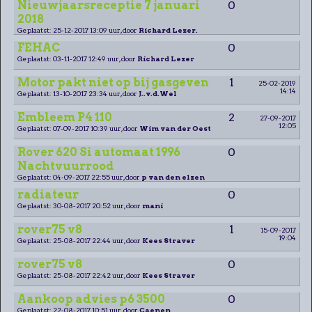
Nieuwjaarsreceptie 7 januari
0
2018
Geplaatst: 25-12-2017 13:09 uur, door
Richard Lezer.
FEHAC
0
Geplaatst: 03-11-2017 12:49 uur, door
Richard Lezer
Motor pakt niet op bij gasgeven
1
25-02-2019
14:14
Geplaatst: 13-10-2017 23:34 uur, door
J..v.d.Wel
Embleem P4 110
2
27-09-2017
12:05
Geplaatst: 07-09-2017 10:39 uur, door
Wim van der Oest
Rover 620 Si automaat 1996
0
Nachtvuurrood
Geplaatst: 04-09-2017 22:55 uur, door
p van den elzen
radiateur
0
Geplaatst: 30-08-2017 20:52 uur, door
mani
rover75 v8
1
15-09-2017
19:04
Geplaatst: 25-08-2017 22:44 uur, door
Kees Straver
rover75 v8
0
Geplaatst: 25-08-2017 22:42 uur, door
Kees Straver
Aankoop advies p6 3500
0
Geplaatst: 22-08-2017 10:51 uur, door
Caenen