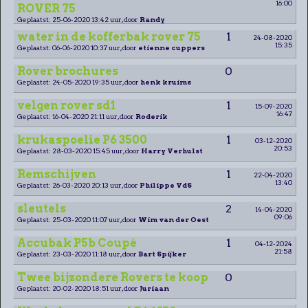
16:00
ROVER 75
Geplaatst: 25-06-2020 13:42 uur, door
Randy
water in de kofferbak rover 75
1
24-08-2020
15:35
Geplaatst: 06-06-2020 10:37 uur, door
etienne cuppers
Rover brochures
0
Geplaatst: 24-05-2020 19:35 uur, door
henk kruims
velgen rover sd1
1
15-09-2020
16:47
Geplaatst: 16-04-2020 21:11 uur, door
Roderik
krukaspoelie P6 3500
1
03-12-2020
20:53
Geplaatst: 28-03-2020 15:45 uur, door
Harry Verhulst
Remschijven
1
22-04-2020
13:40
Geplaatst: 26-03-2020 20:13 uur, door
Philippe VdS
sleutels
2
14-04-2020
09:06
Geplaatst: 25-03-2020 11:07 uur, door
Wim van der Oest
Accubak P5b Coupé
1
04-12-2024
21:58
Geplaatst: 23-03-2020 11:18 uur, door
Bart Spijker
Twee bijzondere Rovers te koop
0
Geplaatst: 20-02-2020 18:51 uur, door
Juriaan