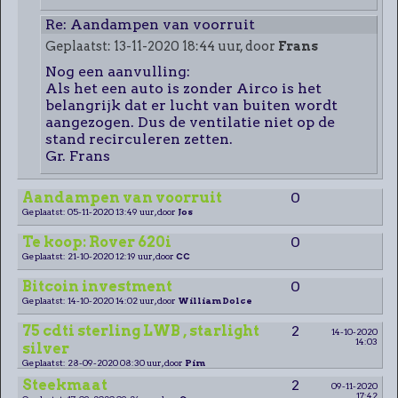
Re: Aandampen van voorruit
Geplaatst: 13-11-2020 18:44 uur, door
Frans
Nog een aanvulling:
Als het een auto is zonder Airco is het
belangrijk dat er lucht van buiten wordt
aangezogen. Dus de ventilatie niet op de
stand recirculeren zetten.
Gr. Frans
Aandampen van voorruit
0
Geplaatst: 05-11-2020 13:49 uur, door
Jos
Te koop: Rover 620i
0
Geplaatst: 21-10-2020 12:19 uur, door
CC
Bitcoin investment
0
Geplaatst: 14-10-2020 14:02 uur, door
William Dolce
75 cdti sterling LWB , starlight
2
14-10-2020
14:03
silver
Geplaatst: 28-09-2020 08:30 uur, door
Pim
Steekmaat
2
09-11-2020
17:42