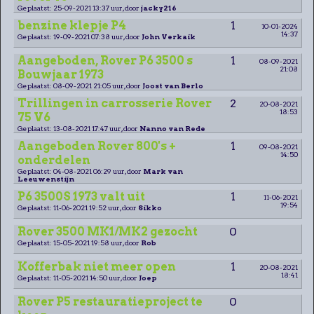
Geplaatst: 25-09-2021 13:37 uur, door
jacky216
benzine klepje P4
1
10-01-2024
14:37
Geplaatst: 19-09-2021 07:38 uur, door
John Verkaik
Aangeboden, Rover P6 3500 s
1
08-09-2021
21:08
Bouwjaar 1973
Geplaatst: 08-09-2021 21:05 uur, door
Joost van Berlo
Trillingen in carrosserie Rover
2
20-08-2021
18:53
75 V6
Geplaatst: 13-08-2021 17:47 uur, door
Nanno van Rede
Aangeboden Rover 800's +
1
09-08-2021
14:50
onderdelen
Geplaatst: 04-08-2021 06:29 uur, door
Mark van
Leeuwenstijn
P6 3500S 1973 valt uit
1
11-06-2021
19:54
Geplaatst: 11-06-2021 19:52 uur, door
Sikko
Rover 3500 MK1/MK2 gezocht
0
Geplaatst: 15-05-2021 19:58 uur, door
Rob
Kofferbak niet meer open
1
20-08-2021
18:41
Geplaatst: 11-05-2021 14:50 uur, door
Joep
Rover P5 restauratieproject te
0