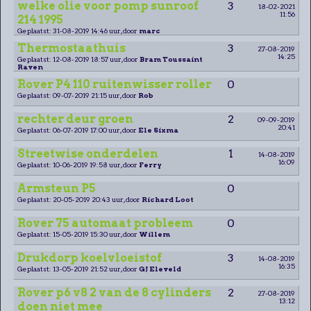
welke olie voor pomp sunroof
3
18-02-2021
11:56
214 1995
Geplaatst: 31-08-2019 14:46 uur, door
marc
Thermostaathuis
3
27-08-2019
14:25
Geplaatst: 12-08-2019 18:57 uur, door
Bram Toussaint
Raven
Rover P4 110 ruitenwisser roller
0
Geplaatst: 09-07-2019 21:15 uur, door
Rob
rechter deur groen
2
09-09-2019
20:41
Geplaatst: 06-07-2019 17:00 uur, door
Ele Sixma
Streetwise onderdelen
1
14-08-2019
16:09
Geplaatst: 10-06-2019 19:58 uur, door
Ferry
Armsteun P5
0
Geplaatst: 20-05-2019 20:43 uur, door
Richard Loot
Rover 75 automaat probleem
0
Geplaatst: 15-05-2019 15:30 uur, door
Willem
Drukdorp koelvloeistof
3
14-08-2019
16:35
Geplaatst: 13-05-2019 21:52 uur, door
GJ Eleveld
Rover p6 v8 2 van de 8 cylinders
2
27-08-2019
13:12
doen niet mee