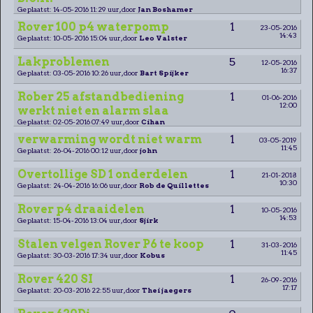
Geplaatst: 14-05-2016 11:29 uur, door
Jan Boshamer
Rover 100 p4 waterpomp
1
23-05-2016
14:43
Geplaatst: 10-05-2016 15:04 uur, door
Leo Valster
Lakproblemen
5
12-05-2016
16:37
Geplaatst: 03-05-2016 10:26 uur, door
Bart Spijker
Rober 25 afstandbediening
1
01-06-2016
12:00
werkt niet en alarm slaa
Geplaatst: 02-05-2016 07:49 uur, door
Cihan
verwarming wordt niet warm
1
03-05-2019
11:45
Geplaatst: 26-04-2016 00:12 uur, door
john
Overtollige SD 1 onderdelen
1
21-01-2018
10:30
Geplaatst: 24-04-2016 16:06 uur, door
Rob de Quillettes
Rover p4 draaidelen
1
10-05-2016
14:53
Geplaatst: 15-04-2016 13:04 uur, door
Sjirk
Stalen velgen Rover P6 te koop
1
31-03-2016
11:45
Geplaatst: 30-03-2016 17:34 uur, door
Kobus
Rover 420 SI
1
26-09-2016
17:17
Geplaatst: 20-03-2016 22:55 uur, door
Thei jaegers