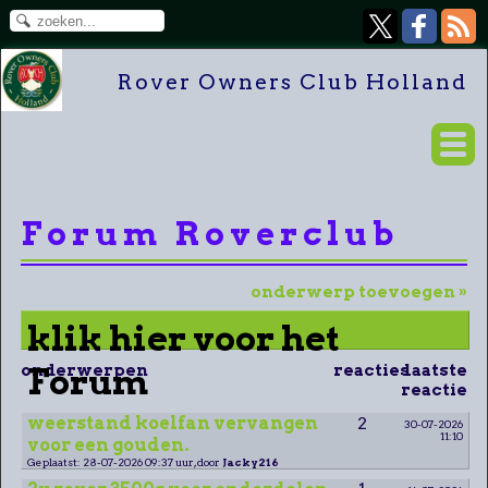
Rover Owners Club Holland
Forum Roverclub
onderwerp toevoegen »
klik hier voor het
onderwerpen
Forum
reacties
laatste
reactie
weerstand koelfan vervangen
2
30-07-2026
11:10
voor een gouden.
Geplaatst: 28-07-2026 09:37 uur, door
Jacky216