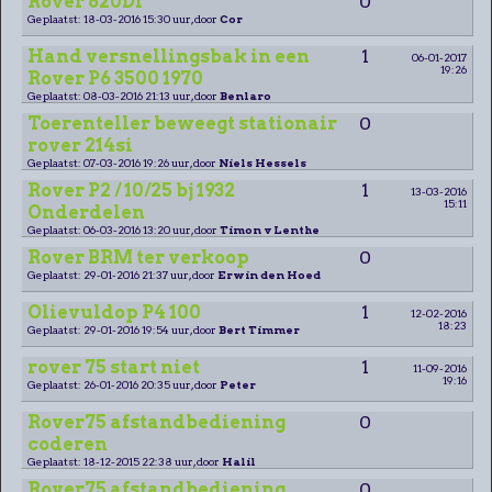
Rover 620Di
0
Geplaatst: 18-03-2016 15:30 uur, door
Cor
Hand versnellingsbak in een
1
06-01-2017
19:26
Rover P6 3500 1970
Geplaatst: 08-03-2016 21:13 uur, door
Benlaro
Toerenteller beweegt stationair
0
rover 214si
Geplaatst: 07-03-2016 19:26 uur, door
Niels Hessels
Rover P2 / 10/25 bj 1932
1
13-03-2016
15:11
Onderdelen
Geplaatst: 06-03-2016 13:20 uur, door
Timon v Lenthe
Rover BRM ter verkoop
0
Geplaatst: 29-01-2016 21:37 uur, door
Erwin den Hoed
Olievuldop P4 100
1
12-02-2016
18:23
Geplaatst: 29-01-2016 19:54 uur, door
Bert Timmer
rover 75 start niet
1
11-09-2016
19:16
Geplaatst: 26-01-2016 20:35 uur, door
Peter
Rover75 afstandbediening
0
coderen
Geplaatst: 18-12-2015 22:38 uur, door
Halil
Rover75 afstandbediening
0