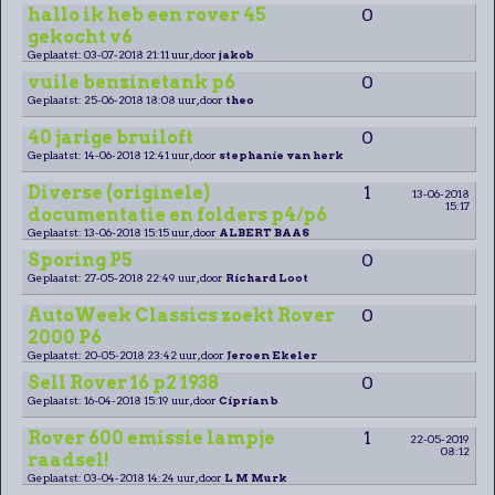
hallo ik heb een rover 45
0
gekocht v6
Geplaatst: 03-07-2018 21:11 uur, door
jakob
vuile benzinetank p6
0
Geplaatst: 25-06-2018 18:08 uur, door
theo
40 jarige bruiloft
0
Geplaatst: 14-06-2018 12:41 uur, door
stephanie van herk
Diverse (originele)
1
13-06-2018
15:17
documentatie en folders p4/p6
Geplaatst: 13-06-2018 15:15 uur, door
ALBERT BAAS
Sporing P5
0
Geplaatst: 27-05-2018 22:49 uur, door
Richard Loot
AutoWeek Classics zoekt Rover
0
2000 P6
Geplaatst: 20-05-2018 23:42 uur, door
Jeroen Ekeler
Sell Rover 16 p2 1938
0
Geplaatst: 16-04-2018 15:19 uur, door
Ciprian b
Rover 600 emissie lampje
1
22-05-2019
08:12
raadsel!
Geplaatst: 03-04-2018 14:24 uur, door
L M Murk