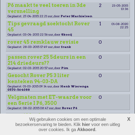
P6 maakt te veel toeren in 3de
2
23-05-2015
13:36
versnelling
Geplaatst: 27-04-2015 22:21 uur, door
Peter Machielsen
Tips gevraagd zoektocht Rover
1
01-08-2020
22:25
45
Geplaatst: 03-04-2015 22:56 uur, door
Skooij
rover 45 remklauw revisie
0
Geplaatst: 28-03-2015 17:49 uur, door
frank
passen rover 25 5deurs in een
0
214 driedeurs??
Geplaatst: 02-03-2015 20:57 uur, door
Pim
Gezocht Rover P5 3 liter
0
kenteken 94-03-DA
Geplaatst: 01-03-2015 09:14 uur, door
Henk Wierenga
0570-564088
Velgmaten met ET-waarde voor
0
een Serie I P6, 3500
Geplaatst: 08-02-2015 08:47 uur, door
Rover P6
rover 100 schuurvonst
0
Wij gebruiken cookies om een optimale
X
Geplaatst: 31-01-2015 16:56 uur, door
peter meijer
bezoekerservaring te bieden. Klik
hier
voor een uitleg
over cookies. Ik ga
Akkoord
.
Help! ruitenwissermotor P6 met
2
14-09-2018
10:33