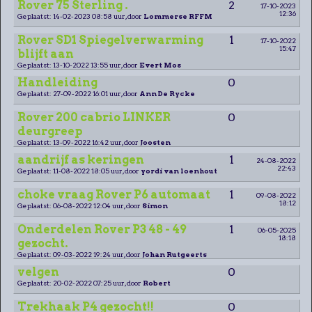
Rover 75 Sterling .
2
17-10-2023
12:36
Geplaatst: 14-02-2023 08:58 uur, door
Lommerse RFFM
Rover SD1 Spiegelverwarming
1
17-10-2022
15:47
blijft aan
Geplaatst: 13-10-2022 13:55 uur, door
Evert Mos
Handleiding
0
Geplaatst: 27-09-2022 16:01 uur, door
Ann De Rycke
Rover 200 cabrio LINKER
0
deurgreep
Geplaatst: 13-09-2022 16:42 uur, door
Joosten
aandrijf as keringen
1
24-08-2022
22:43
Geplaatst: 11-08-2022 18:05 uur, door
yordi van loenhout
choke vraag Rover P6 automaat
1
09-08-2022
18:12
Geplaatst: 06-08-2022 12:04 uur, door
Simon
Onderdelen Rover P3 48 - 49
1
06-05-2025
18:18
gezocht.
Geplaatst: 09-03-2022 19:24 uur, door
Johan Rutgeerts
velgen
0
Geplaatst: 20-02-2022 07:25 uur, door
Robert
Trekhaak P4 gezocht!!
0