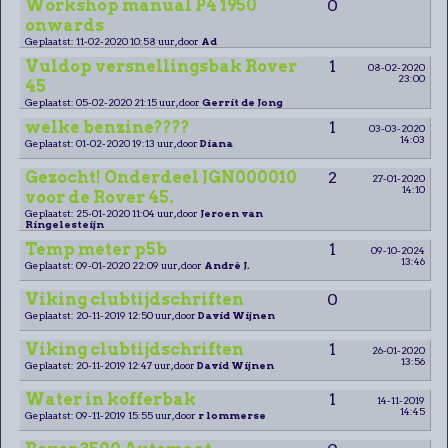
Workshop manual P4 1950
0
onwards
Geplaatst: 11-02-2020 10:58 uur, door
Ad
Vuldop versnellingsbak Rover
1
08-02-2020
23:00
45
Geplaatst: 05-02-2020 21:15 uur, door
Gerrit de Jong
welke benzine????
1
03-03-2020
14:03
Geplaatst: 01-02-2020 19:13 uur, door
Diana
Gezocht! Onderdeel JGN000010
2
27-01-2020
14:10
voor de Rover 45.
Geplaatst: 25-01-2020 11:04 uur, door
Jeroen van
Ringelesteijn
Temp meter p5b
1
09-10-2024
13:46
Geplaatst: 09-01-2020 22:09 uur, door
André J.
Viking clubtijdschriften
0
Geplaatst: 20-11-2019 12:50 uur, door
David Wijnen
Viking clubtijdschriften
1
26-01-2020
13:56
Geplaatst: 20-11-2019 12:47 uur, door
David Wijnen
Water in kofferbak
1
14-11-2019
14:45
Geplaatst: 09-11-2019 15:55 uur, door
r lommerse