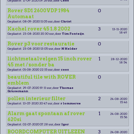
Geplaatst: 17-09-2020 09:26 uur, door
Cees
Rover SD1 2600VDP 1984
0
Automaat
Geplaatst: 08-09-2020 11:05 uur, door
Christ
Kachel rover 45 1.8 2002
3
13-11-2020
18:49
Geplaatst: 23-08-2020 20:30 uur, door
Tim Fonteijn
Rover p3 voor restauratie
0
Geplaatst: 23-08-2020 13:05 uur, door
N Helder
lichtmetaalvelgen 15 inch rover
1
28-12-2020
18:54
45 met / zonder ba
Geplaatst: 01-08-2020 22:15 uur, door
cees
beautiful tile with ROVER
0
emblem
Geplaatst: 29-07-2020 19:11 uur, door
Thomas
Grusemann
pollen interieur filter
2
24-08-2020
15:46
Geplaatst: 13-07-2020 20:47 uur, door
r lommerse
Alarm gaat spontaan af rover
1
24-08-2020
15:56
620si
Geplaatst: 02-07-2020 07:28 uur, door
Igor
BOORDCOMPUTER UITLEZEN
3
24-08-2020