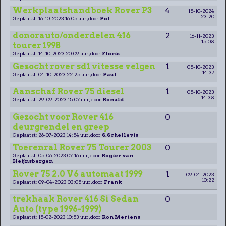
Werkplaatshandboek Rover P3
4
15-10-2024
23:20
Geplaatst: 16-10-2023 16:05 uur, door
Pol
donorauto/onderdelen 416
2
16-11-2023
15:08
tourer 1998
Geplaatst: 14-10-2023 20:09 uur, door
Floris
Gezocht rover sd1 vitesse velgen
1
05-10-2023
14:37
Geplaatst: 04-10-2023 22:25 uur, door
Paul
Aanschaf Rover 75 diesel
1
05-10-2023
14:38
Geplaatst: 29-09-2023 15:07 uur, door
Ronald
Gezocht voor Rover 416
0
deurgrendel en greep
Geplaatst: 26-07-2023 14:54 uur, door
S.Schellevis
Toerenral Rover 75 Tourer 2003
0
Geplaatst: 05-06-2023 07:16 uur, door
Rogier van
Heijnsbergen
Rover 75 2.0 V6 automaat 1999
1
09-04-2023
10:22
Geplaatst: 09-04-2023 03:05 uur, door
Frank
trekhaak Rover 416 Si Sedan
0
Auto (type 1996-1999)
Geplaatst: 15-02-2023 10:53 uur, door
Ron Mertens