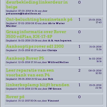
deurbekleding linkerdeur in
0
beige
Geplaatst: 07-03-2018 16:24 uur, door
pwansem@kabelfoon.nl
Ont-beluchting benzinetank p6
1
25-01-2024
17:40
Geplaatst: 17-02-2018 08:10 uur, door
Ab te Water
Mulder
Graag informatie over Rover
0
3500 vdPlas, KH-17-SP
Geplaatst: 16-02-2018 23:06 uur, door
A.G. van Ieperen
Aankooptips rover sd1 2300
1
31-01-2018
11:36
Geplaatst: 21-01-2018 10:27 uur, door
Chrisje
Aankoop Rover P5
1
14-02-2018
16:16
Geplaatst: 12-01-2018 17:38 uur, door
Wilfred Nolles
Leer reparatie van een
2
08-01-2018
10:50
voorbank van een P4
Geplaatst: 05-01-2018 21:52 uur, door
Rob
linkerkoplamp blijft branden
1
01-01-2018
22:56
Geplaatst: 01-01-2018 22:54 uur, door
JW Groen
Rover p6
0
Geplaatst: 31-12-2017 00:04 uur, door
Vincent