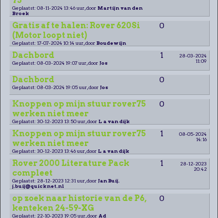
75
Geplaatst: 08-11-2024 13:46 uur, door
Martijn van den
Broek
Gratis af te halen: Rover 620Si
0
(Motor loopt niet)
Geplaatst: 17-07-2024 10:14 uur, door
Boudewijn
Dachbord
1
28-03-2024
11:09
Geplaatst: 08-03-2024 19:07 uur, door
Jos
Dachbord
0
Geplaatst: 08-03-2024 19:05 uur, door
Jos
Knoppen op mijn stuur rover75
0
werken niet meer
Geplaatst: 30-12-2023 13:50 uur, door
L a van dijk
Knoppen op mijn stuur rover75
1
08-05-2024
14:16
werken niet meer
Geplaatst: 30-12-2023 13:46 uur, door
L a van dijk
Rover 2000 Literature Pack
1
28-12-2023
20:42
compleet
Geplaatst: 28-12-2023 12:31 uur, door
Jan Buij.
j.buij@quicknet.nl
op zoek naar historie van de P6,
0
kenteken 24-59-XG
Geplaatst: 22-10-2023 19:05 uur, door
Ad