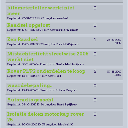
kilometerteller werkt niet
0
meer.
Geplaatst: 27-01-2017 18:22 uur, door
michel
Raadsel opgelost
0
Geplaatst: 17-01-2017 13:28 uur, door
David Wijnen
Een Raadsel
1
26-10-2019
13:17
Geplaatst: 16-01-2017 00:23 uur, door
David Wijnen
Mistachterlicht streetwise 2005
0
werkt niet
Geplaatst: 30-11-2016 16:13 uur, door
Niels Molhuijsen
Rover P1/P2 onderdelen te koop
5
04-11-2019
13:54
Geplaatst: 18-11-2016 11:11 uur, door
Piet
waardebepaling..
0
Geplaatst: 10-10-2016 11:56 uur, door
Johan Kuiper
Autoradio gezocht
0
Geplaatst: 02-10-2016 13:24 uur, door
Bart Spijker
Isolatie deken motorkap rover
0
25
Geplaatst: 30-08-2016 10:55 uur, door
Michel K