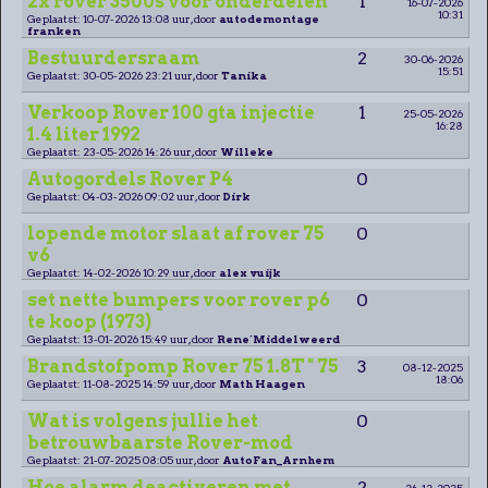
2x rover 3500s voor onderdelen
1
16-07-2026
10:31
Geplaatst: 10-07-2026 13:08 uur, door
autodemontage
franken
Bestuurdersraam
2
30-06-2026
15:51
Geplaatst: 30-05-2026 23:21 uur, door
Tanika
Verkoop Rover 100 gta injectie
1
25-05-2026
16:28
1.4 liter 1992
Geplaatst: 23-05-2026 14:26 uur, door
Willeke
Autogordels Rover P4
0
Geplaatst: 04-03-2026 09:02 uur, door
Dirk
lopende motor slaat af rover 75
0
v6
Geplaatst: 14-02-2026 10:29 uur, door
alex vuijk
set nette bumpers voor rover p6
0
te koop (1973)
Geplaatst: 13-01-2026 15:49 uur, door
Rene´Middelweerd
Brandstofpomp Rover 75 1.8T " 75
3
08-12-2025
18:06
Geplaatst: 11-08-2025 14:59 uur, door
Math Haagen
Wat is volgens jullie het
0
betrouwbaarste Rover-mod
Geplaatst: 21-07-2025 08:05 uur, door
AutoFan_Arnhem
Hoe alarm deactiveren met
2
26-12-2025