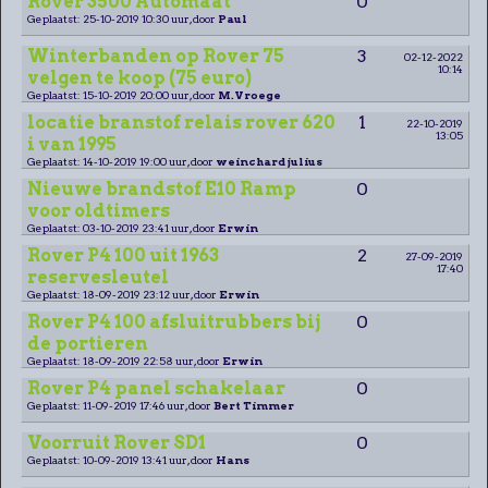
Rover 3500 Automaat
0
Geplaatst: 25-10-2019 10:30 uur, door
Paul
Winterbanden op Rover 75
3
02-12-2022
10:14
velgen te koop (75 euro)
Geplaatst: 15-10-2019 20:00 uur, door
M.Vroege
locatie branstof relais rover 620
1
22-10-2019
13:05
i van 1995
Geplaatst: 14-10-2019 19:00 uur, door
weinchard julius
Nieuwe brandstof E10 Ramp
0
voor oldtimers
Geplaatst: 03-10-2019 23:41 uur, door
Erwin
Rover P4 100 uit 1963
2
27-09-2019
17:40
reservesleutel
Geplaatst: 18-09-2019 23:12 uur, door
Erwin
Rover P4 100 afsluitrubbers bij
0
de portieren
Geplaatst: 18-09-2019 22:58 uur, door
Erwin
Rover P4 panel schakelaar
0
Geplaatst: 11-09-2019 17:46 uur, door
Bert Timmer
Voorruit Rover SD1
0
Geplaatst: 10-09-2019 13:41 uur, door
Hans