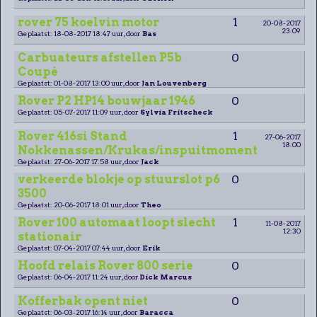
rover 75 koelvin motor
1
20-08-2017
23:09
Geplaatst: 18-08-2017 18:47 uur, door
Bas
Carbuateurs afstellen P5b
0
Coupé
Geplaatst: 01-08-2017 13:00 uur, door
Jan Louvenberg
Rover P2 HP14 bouwjaar 1946
0
Geplaatst: 05-07-2017 11:09 uur, door
Sylvia Fritscheck
Rover 416si Stand
1
27-06-2017
18:00
Nokkenassen/Krukas/inspuitmoment
Geplaatst: 27-06-2017 17:58 uur, door
Jack
verkeerde blokje op stuurslot p6
0
3500
Geplaatst: 20-06-2017 18:01 uur, door
Theo
Rover 100 automaat loopt slecht
1
11-08-2017
12:30
stationair
Geplaatst: 07-04-2017 07:44 uur, door
Erik
Hoofd relais Rover 800 serie
0
Geplaatst: 06-04-2017 11:24 uur, door
Dick Marcus
Kofferbak opent niet
0
Geplaatst: 06-03-2017 16:14 uur, door
Baracca