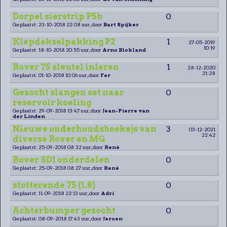
Dorpel sierstrip P5b
0
Geplaatst: 23-10-2018 22:08 uur, door
Bart Spijker
Klepdekselpakking P2
1
27-05-2019
10:19
Geplaatst: 18-10-2018 20:55 uur, door
Arno Blokland
Rover 75 sleutel inleren
1
28-12-2020
21:28
Geplaatst: 01-10-2018 10:06 uur, door
Fer
Gezocht slangen set naar
0
reservoir koeling
Geplaatst: 29-09-2018 13:47 uur, door
Jean-Pierre van
der Linden
Nieuwe onderhoudsboekejs van
3
03-12-2021
22:42
diverse Rover en MG
Geplaatst: 25-09-2018 08:32 uur, door
René
Rover SD1 onderdelen
0
Geplaatst: 25-09-2018 08:27 uur, door
René
stotterende 75 (1.8)
0
Geplaatst: 11-09-2018 22:13 uur, door
Adri
Achterbumper gezocht
0
Geplaatst: 08-09-2018 17:43 uur, door
Jeroen