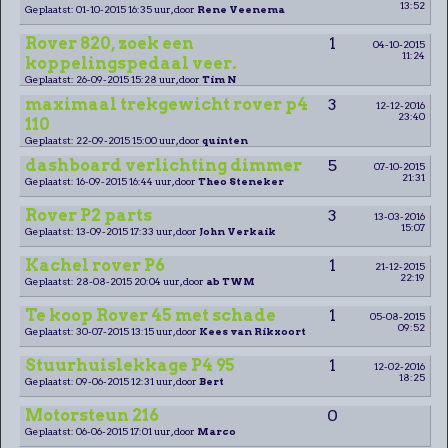
13:52
Geplaatst: 01-10-2015 16:35 uur, door
Rene Veenema
Rover 820, zoek een
1
04-10-2015
11:24
koppelingspedaal veer.
Geplaatst: 26-09-2015 15:28 uur, door
Tim N
maximaal trekgewicht rover p4
3
12-12-2016
23:40
110
Geplaatst: 22-09-2015 15:00 uur, door
quinten
dashboard verlichting dimmer
5
07-10-2015
21:31
Geplaatst: 16-09-2015 16:44 uur, door
Theo Steneker
Rover P2 parts
3
13-03-2016
15:07
Geplaatst: 13-09-2015 17:33 uur, door
John Verkaik
Kachel rover P6
1
21-12-2015
22:19
Geplaatst: 28-08-2015 20:04 uur, door
ab TWM
Te koop Rover 45 met schade
1
05-08-2015
09:52
Geplaatst: 30-07-2015 13:15 uur, door
Kees van Rikxoort
Stuurhuislekkage P4 95
1
12-02-2016
18:25
Geplaatst: 09-06-2015 12:31 uur, door
Bert
Motorsteun 216
0
Geplaatst: 06-06-2015 17:01 uur, door
Marco