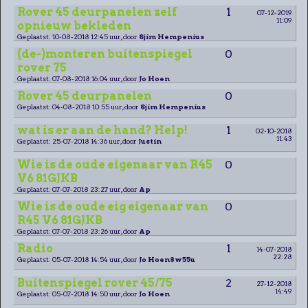
Rover 45 deurpanelen zelf
1
07-12-2019
11:09
opnieuw bekleden
Geplaatst: 10-08-2018 12:45 uur, door
Sjim Hempenius
(de-)monteren buitenspiegel
0
rover 75
Geplaatst: 07-08-2018 16:04 uur, door
Jo Hoen
Rover 45 deurpanelen
0
Geplaatst: 04-08-2018 10:55 uur, door
Sjim Hempenius
wat is er aan de hand? Help!
1
02-10-2018
11:43
Geplaatst: 25-07-2018 14:36 uur, door
Justin
Wie is de oude eigenaar van R45
0
V6 81GJKB
Geplaatst: 07-07-2018 23:27 uur, door
Ap
Wie is de oude eig eigenaar van
0
R45 V6 81GJKB
Geplaatst: 07-07-2018 23:26 uur, door
Ap
Radio
1
14-07-2018
22:28
Geplaatst: 05-07-2018 14:54 uur, door
Jo Hoen8w55u
Buitenspiegel rover 45/75
2
27-12-2018
14:49
Geplaatst: 05-07-2018 14:50 uur, door
Jo Hoen