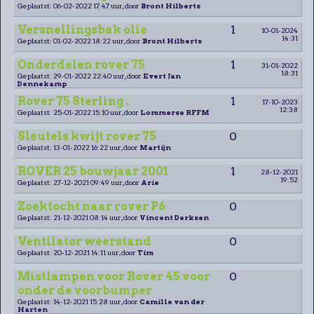
Geplaatst: 06-02-2022 17:47 uur, door
Bront Hilberts
Versnellingsbak olie
1
10-01-2024
14:31
Geplaatst: 01-02-2022 18:22 uur, door
Bront Hilberts
Onderdelen rover 75
1
31-01-2022
18:31
Geplaatst: 29-01-2022 22:40 uur, door
Evert Jan
Dennekamp
Rover 75 Sterling .
1
17-10-2023
12:38
Geplaatst: 25-01-2022 15:10 uur, door
Lommerse RFFM
Sleutels kwijt rover 75
0
Geplaatst: 13-01-2022 16:22 uur, door
Martijn
ROVER 25 bouwjaar 2001
1
28-12-2021
19:52
Geplaatst: 27-12-2021 09:49 uur, door
Arie
Zoektocht naar rover P6
0
Geplaatst: 21-12-2021 08:14 uur, door
Vincent Derksen
Ventilator weerstand
0
Geplaatst: 20-12-2021 14:11 uur, door
Tim
Mistlampen voor Rover 45 voor
0
onder de voorbumper
Geplaatst: 14-12-2021 15:28 uur, door
Camille van der
Harten