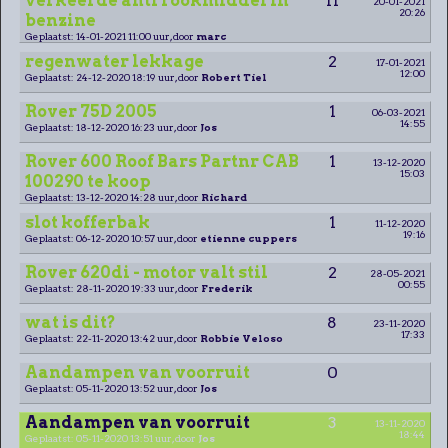
verkeerde anti rookmiddel in
11
20-01-2021
20:26
benzine
Geplaatst: 14-01-2021 11:00 uur, door
marc
regenwater lekkage
2
17-01-2021
12:00
Geplaatst: 24-12-2020 18:19 uur, door
Robert Tiel
Rover 75D 2005
1
06-03-2021
14:55
Geplaatst: 18-12-2020 16:23 uur, door
Jos
Rover 600 Roof Bars Partnr CAB
1
13-12-2020
15:03
100290 te koop
Geplaatst: 13-12-2020 14:28 uur, door
Richard
slot kofferbak
1
11-12-2020
19:16
Geplaatst: 06-12-2020 10:57 uur, door
etienne cuppers
Rover 620di - motor valt stil
2
28-05-2021
00:55
Geplaatst: 28-11-2020 19:33 uur, door
Frederik
wat is dit?
8
23-11-2020
17:33
Geplaatst: 22-11-2020 13:42 uur, door
Robbie Veloso
Aandampen van voorruit
0
Geplaatst: 05-11-2020 13:52 uur, door
Jos
Aandampen van voorruit
3
13-11-2020
18:44
Geplaatst: 05-11-2020 13:51 uur, door
Jos