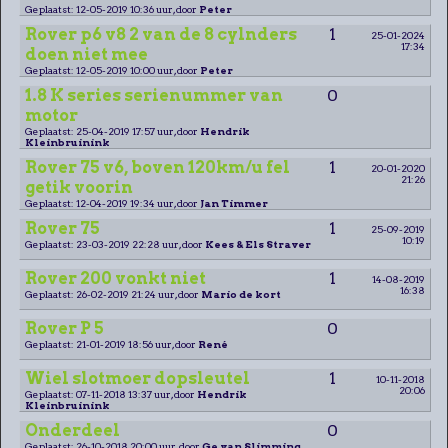
Geplaatst: 12-05-2019 10:36 uur, door
Peter
Rover p6 v8 2 van de 8 cylnders
1
25-01-2024
17:34
doen niet mee
Geplaatst: 12-05-2019 10:00 uur, door
Peter
1.8 K series serienummer van
0
motor
Geplaatst: 25-04-2019 17:57 uur, door
Hendrik
Kleinbruinink
Rover 75 v6, boven 120km/u fel
1
20-01-2020
21:26
getik voorin
Geplaatst: 12-04-2019 19:34 uur, door
Jan Timmer
Rover 75
1
25-09-2019
10:19
Geplaatst: 23-03-2019 22:28 uur, door
Kees & Els Straver
Rover 200 vonkt niet
1
14-08-2019
16:38
Geplaatst: 26-02-2019 21:24 uur, door
Mario de kort
Rover P 5
0
Geplaatst: 21-01-2019 18:56 uur, door
René
Wiel slotmoer dopsleutel
1
10-11-2018
20:06
Geplaatst: 07-11-2018 13:37 uur, door
Hendrik
Kleinbruinink
Onderdeel
0
Geplaatst: 26-10-2018 20:00 uur, door
Ge van Slimming