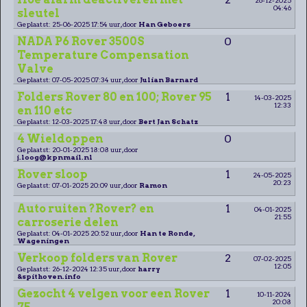
04:46
sleutel
Geplaatst: 25-06-2025 17:54 uur, door
Han Geboers
NADA P6 Rover 3500S
0
Temperature Compensation
Valve
Geplaatst: 07-05-2025 07:34 uur, door
Julian Barnard
Folders Rover 80 en 100; Rover 95
1
14-03-2025
12:33
en 110 etc
Geplaatst: 12-03-2025 17:48 uur, door
Bert Jan Schatz
4 Wieldoppen
0
Geplaatst: 20-01-2025 18:08 uur, door
j.loog@kpnmail.nl
Rover sloop
1
24-05-2025
20:23
Geplaatst: 07-01-2025 20:09 uur, door
Ramon
Auto ruiten ?Rover? en
1
04-01-2025
21:55
carroserie delen
Geplaatst: 04-01-2025 20:52 uur, door
Han te Ronde,
Wageningen
Verkoop folders van Rover
2
07-02-2025
12:05
Geplaatst: 26-12-2024 12:35 uur, door
harry
&spithoven.info
Gezocht 4 velgen voor een Rover
1
10-11-2024
20:08