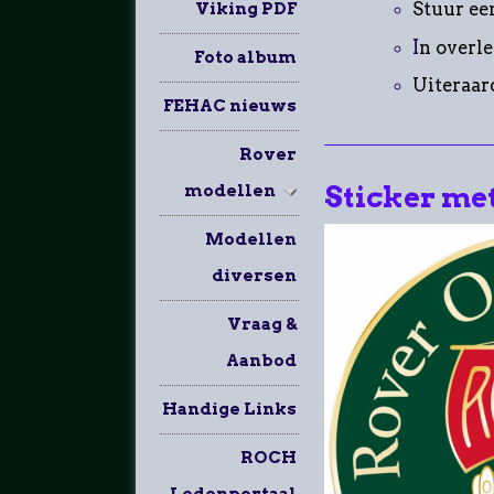
S
tuur ee
Viking PDF
I
n overle
Foto album
Uiteraar
FEHAC nieuws
Rover
Sticker me
modellen
Modellen
diversen
Vraag &
Aanbod
Handige Links
ROCH
Ledenportaal