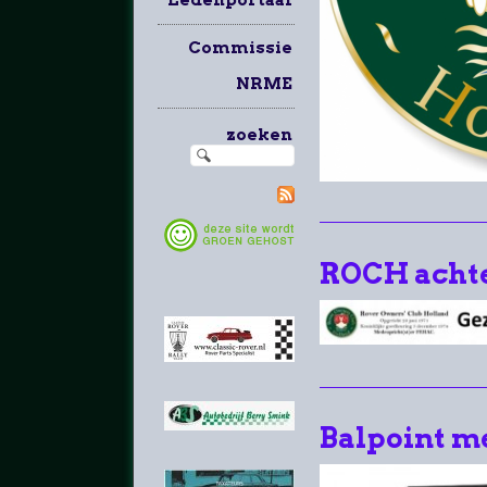
Commissie
NRME
zoeken
ROCH achte
Balpoint m