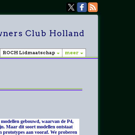
ners Club Holland
ROCH Lidmaatschap
meer
ele modellen gebouwd, waarvan de P4,
n. Maar dit soort modellen ontstaat
en prototypes aan vooraf. We proberen