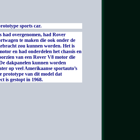
rototype sports car.
vis had overgenomen, had Rover
ortwagen te maken die ook onder de
gebracht zou kunnen worden. Het is
otor en had onderdelen het chassis en
oorzien van een Rover V8 motor die
. De dakpanelen kunnen worden
ater op veel Amerikaanse sportauto’s
ige prototype van dit model dat
ct is gestopt in 1968.