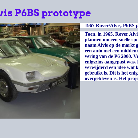
vis P6BS prototype
1967 Rover/Alvis, P6BS p
Toen, in 1965, Rover Al
plannen om een snelle sp
naam Alvis op de markt 
een auto met een middenm
vering van de P6 2000. V
enigszins aangepast was
verwijderd een idee wat l
gebruikt is. Dit is het en
overgebleven is. Het proje