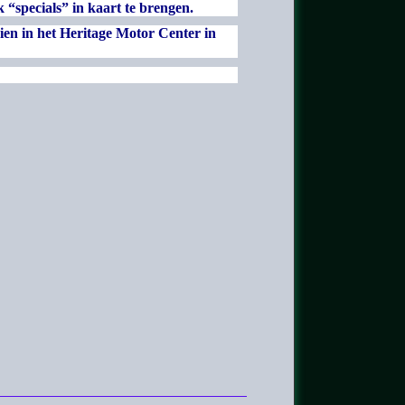
 “specials” in kaart te brengen.
zien in het Heritage Motor Center in