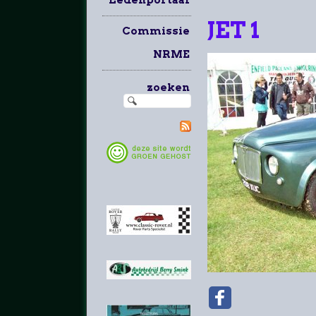
JET 1
Commissie
NRME
zoeken