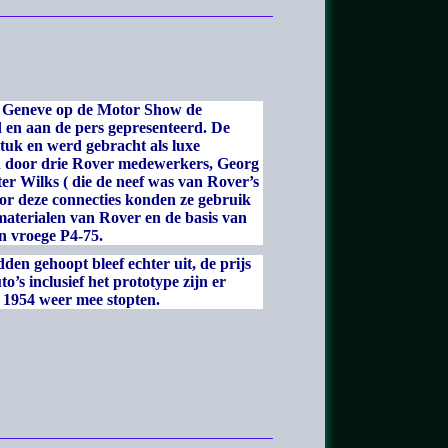
n Geneve op de Motor Show de
 en aan de pers gepresenteerd. De
uk en werd gebracht als luxe
d door drie Rover medewerkers, Georg
er Wilks ( die de neef was van Rover’s
oor deze connecties konden ze gebruik
aterialen van Rover en de basis van
 ook een vroege P4-75.
den gehoopt bleef echter uit, de prijs
to’s inclusief het prototype zijn er
r in 1954 weer mee stopten.