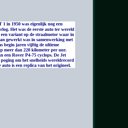
 1 in 1950 was eigenlijk nog een
log. Het was de eerste auto ter wereld
 een variant op de straalmotor waar in
 aan gewerkt was in samenwerking met
 begin jaren vijftig de ultieme
top meer dan 220 kilometer per uur.
an een Rover P4-75 cyclops. De Jet
 poging om het snelheids wereldrecord
 auto is een replica van het origineel.