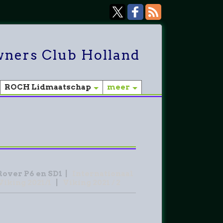
ners Club Holland
ROCH Lidmaatschap
meer
over P6 en SD1
|
Internationaal
Viking 2021/1
|
Viking 2021 / 2