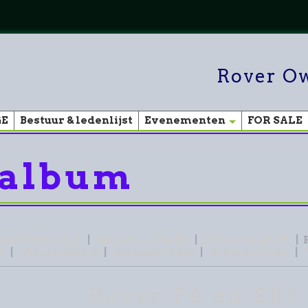
Rover Ow
GE
Bestuur & ledenlijst
Evenementen
FOR SALE
 album
en (stuur in..):
|
Rover ....... tm P3
|
Rover P4 en P5
|
R
6
|
Viking 2020/3
|
Kalender 2021
|
Viking 4/2020
|
Rover P6 en SD1