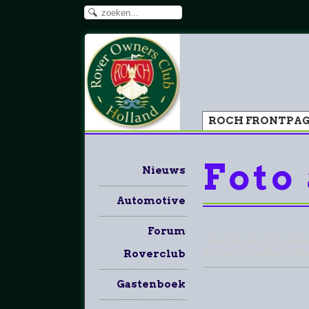
ROCH FRONTPA
Foto
Nieuws
Automotive
Forum
Auto's van Clubled
Rover Treffen 201
Roverclub
Gastenboek