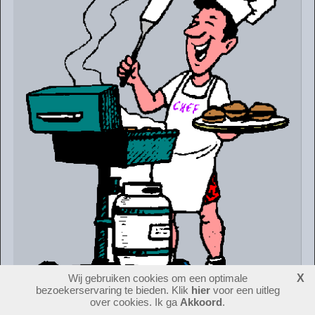
Wij gebruiken cookies om een optimale
X
bezoekerservaring te bieden. Klik
hier
voor een uitleg
over cookies. Ik ga
Akkoord
.
Hij staat weer op de agenda ...... de jaarlijkse