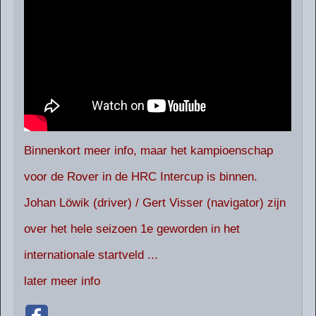
Binnenkort meer info, maar het kampioenschap
voor de Rover in de HRC Intercup is binnen.
Johan Löwik (driver) / Gert Visser (navigator) zijn
over het hele seizoen 1e geworden in het
internationale startveld ...
later meer info